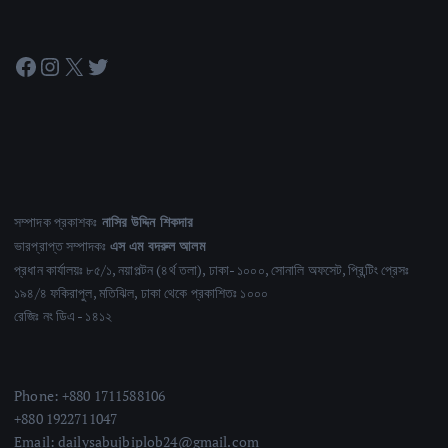
Facebook
Instagram
X
Twitter
সম্পাদক প্রকাশকঃ
নাসির উদ্দিন শিকদার
ভারপ্রাপ্ত সম্পাদকঃ
এস এম বদরুল আলম
প্রধান কার্যালয়ঃ ৮৫/১, নয়াপল্টন (৪র্থ তলা), ঢাকা- ১০০০, সোনালি অফসেট, প্রিন্টিং প্রেসঃ
১৯৪/৪ ফকিরাপুল, মতিঝিল, ঢাকা থেকে প্রকাশিতঃ ১০০০
রেজিঃ নং ডিএ - ১৪১২
Phone: +880 1711588106
+880 1922711047
Email: dailysabujbiplob24@gmail.com