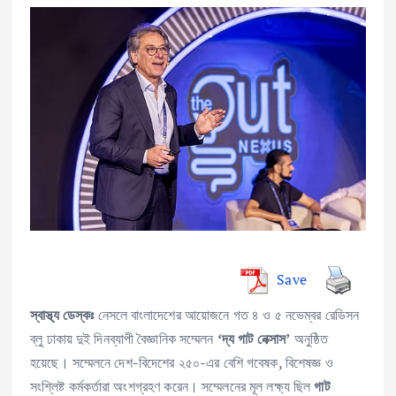
Save
নেসলে বাংলাদেশের আয়োজনে গত ৪ ও ৫ নভেম্বর রেডিসন
স্বাস্থ্য ডেস্কঃ
ব্লু ঢাকায় দুই দিনব্যাপী বৈজ্ঞানিক সম্মেলন
অনুষ্ঠিত
‘দ্য গাট নেক্সাস’
হয়েছে। সম্মেলনে দেশ-বিদেশের ২৫০-এর বেশি গবেষক, বিশেষজ্ঞ ও
সংশ্লিষ্ট কর্মকর্তারা অংশগ্রহণ করেন। সম্মেলনের মূল লক্ষ্য ছিল
গাট