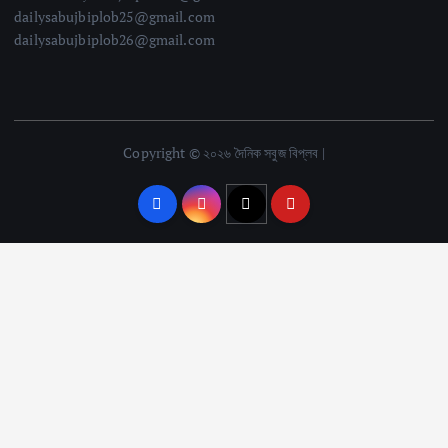
dailysabujbiplob25@gmail.com
dailysabujbiplob26@gmail.com
Copyright © ২০২৬ দৈনিক সবুজ বিপ্লব |