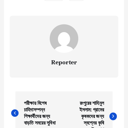
Reporter
P
পরীক্ষায় বিশেষ
রংপুরের শাহিনুল
o
চাহিদাসম্পন্ন
ইসলাম: গ্রামের
শিক্ষার্থীদের জন্য
কৃষকদের জন্য
s
বাড়তি সময়ের সুবিধা
স্বপ্নের কৃষি