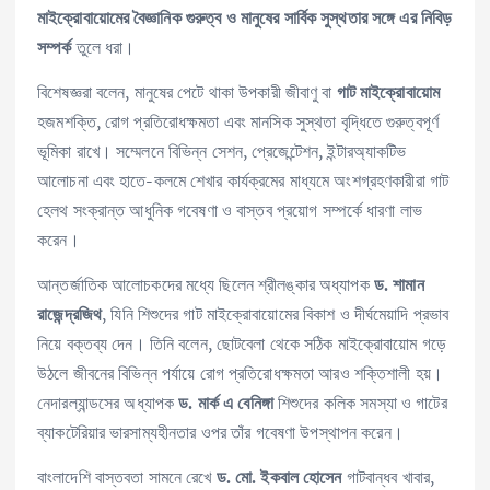
মাইক্রোবায়োমের বৈজ্ঞানিক গুরুত্ব ও মানুষের সার্বিক সুস্থতার সঙ্গে এর নিবিড়
তুলে ধরা।
সম্পর্ক
বিশেষজ্ঞরা বলেন, মানুষের পেটে থাকা উপকারী জীবাণু বা
গাট মাইক্রোবায়োম
হজমশক্তি, রোগ প্রতিরোধক্ষমতা এবং মানসিক সুস্থতা বৃদ্ধিতে গুরুত্বপূর্ণ
ভূমিকা রাখে। সম্মেলনে বিভিন্ন সেশন, প্রেজেন্টেশন, ইন্টারঅ্যাকটিভ
আলোচনা এবং হাতে-কলমে শেখার কার্যক্রমের মাধ্যমে অংশগ্রহণকারীরা গাট
হেলথ সংক্রান্ত আধুনিক গবেষণা ও বাস্তব প্রয়োগ সম্পর্কে ধারণা লাভ
করেন।
আন্তর্জাতিক আলোচকদের মধ্যে ছিলেন শ্রীলঙ্কার অধ্যাপক
ড. শামান
, যিনি শিশুদের গাট মাইক্রোবায়োমের বিকাশ ও দীর্ঘমেয়াদি প্রভাব
রাজেন্দ্রজিথ
নিয়ে বক্তব্য দেন। তিনি বলেন, ছোটবেলা থেকে সঠিক মাইক্রোবায়োম গড়ে
উঠলে জীবনের বিভিন্ন পর্যায়ে রোগ প্রতিরোধক্ষমতা আরও শক্তিশালী হয়।
নেদারল্যান্ডসের অধ্যাপক
শিশুদের কলিক সমস্যা ও গাটের
ড. মার্ক এ বেনিঙ্গা
ব্যাকটেরিয়ার ভারসাম্যহীনতার ওপর তাঁর গবেষণা উপস্থাপন করেন।
বাংলাদেশি বাস্তবতা সামনে রেখে
গাটবান্ধব খাবার,
ড. মো. ইকবাল হোসেন