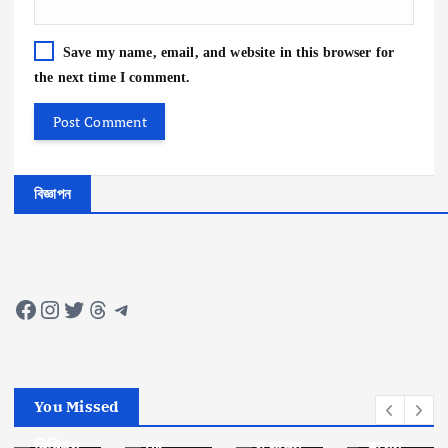
Save my name, email, and website in this browser for
the next time I comment.
বিজ্ঞাপন
খেলাধু
আন্ত
লা
র্জাতিক
ভিসা
সৌদি
খেলাধু
লা
আবেদ
আরব,
Facebook
Instagram
Twitter
Threads
Telegram
নে
ত্রিদে
তুরস্ক
বিনোদন
তথ্য
শীয়
ও
গোপন,
সিরিজে
ইলিয়া
পাকি
দুই
র
স
স্তানে
You Missed
বছর
ফাইনা
কাঞ্চনে
র
নিষিদ্ধ
লে
র জন্য
মধ্যে