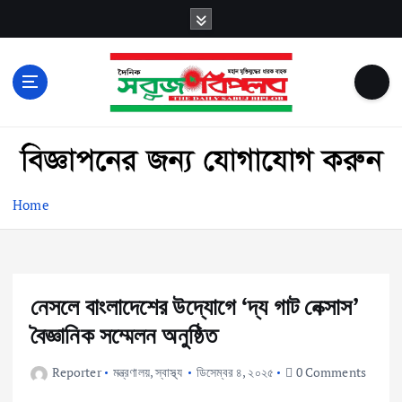
S
k
i
p
t
o
বাংলা নিউজ পেপার
c
o
n
t
Home
e
n
t
নেসলে বাংলাদেশের উদ্যোগে ‘দ্য গাট নেক্সাস’
বৈজ্ঞানিক সম্মেলন অনুষ্ঠিত
Reporter
মন্ত্রণালয়
,
স্বাস্থ্য
ডিসেম্বর ৪, ২০২৫
0 Comments