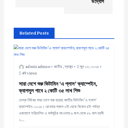
উদ্যোগ
t
n
Related Posts
a
v
i
admin admon
জাতীয়
,
স্বাস্থ্য
জুন ২৮, ২০২৬
49 views
g
সারা দেশে শুরু ভিটামিন ‘এ প্লাস’ ক্যাম্পেইন,
ক্যাপসুল পাবে ২ কোটি ৩৫ লাখ শিশু
a
ডেস্ক নিউজঃ সারা দেশে শুরু হয়েছে জাতীয় ভিটামিন ‘এ প্লাস’
t
ক্যাম্পেইন-২০২৬। রোববার সকাল ৮টা থেকে বিকেল ৪টা পর্যন্ত
একযোগে পরিচালিত এ কর্মসূচির আওতায় ৬ মাস থেকে ৫৯ মাস বয়সী
i
২…