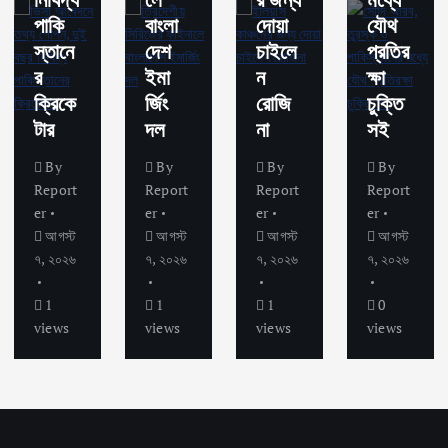
পাকি
বাংলা
দোয়া
যৌথ
স্তানে
দেশ
চাইলে
প্রতির
র
ইমা
ন
ক্ষা
ক্রিকে
র্জিং
রোজি
চুক্তি
টার
দল
না
সই
By
By
By
By
Report
Report
Report
Report
er
er
er
er
আগস্ট
আগস্ট
আগস্ট
আগস্ট
৭, ২০২৬
৭, ২০২৬
৭, ২০২৬
৭, ২০২৬
1
1
1
0
views
views
views
views