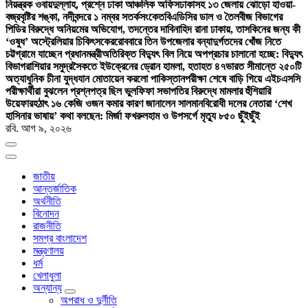
নিয়ন্ত্রক ওবায়দুল্লাহ, প্রশ্নে ঢাকা আঞ্চলিক অফিস
ঢাকাসহ ১৩ জেলায় ঝোড়ো হাওয়া-
বজ্রবৃষ্টির শঙ্কা, নদীবন্দরে ১ নম্বর সতর্কসংকেত
বিএডিসির ডাল ও তৈলবীজ বিভাগের
পিডির বিরুদ্ধে অনিয়মের অভিযোগ, তদন্তের দাবি
নাহিদ রানা ঢাকায়, তাসকিনের জন্য কী
‘ওষুধ’ অস্ট্রেলিয়ার চিকিৎসকের
রোববারে তিন উপজেলার বন্যাদুর্গতদের খোঁজ নিতে
চট্টগ্রামে যাচ্ছেন প্রধানমন্ত্রী
অতিরিক্ত বিদ্যুৎ বিল নিয়ে অপপ্রচার চালানো হচ্ছে: বিদ্যুৎ
বিভাগ
রাশিয়ার সমুদ্রসৈকতে ইউক্রেনের ড্রোন হামলা, হতাহত ৪৭
ভারত সীমান্তে ২৫০টি
অত্যাধুনিক চীনা যুদ্ধযান মোতায়েন করলো পাকিস্তান
পরীক্ষা শেষে বাড়ি গিয়ে এইচএসসি
পরীক্ষার্থীরা বুঝলেন প্রশ্নপত্র ছিল ভুল
ফিফা সভাপতির বিরুদ্ধে মামলার হুঁশিয়ারি
উয়েফার
হঠাৎ ১৬ কেজি ওজন কমার কারণ জানালেন সালমান
বিরোধী দলের নেতারা ‘শেখ
হাসিনার ভাষায়’ কথা বলছেন: মির্জা ফখরুল
হাম ও উপসর্গে মৃত্যু ৮৫০ ছুঁইছুঁই
রবি. আগ ৯, ২০২৬
জাতীয়
আন্তর্জাতিক
অর্থনীতি
বিনোদন
রাজনীতি
সমগ্র বাংলাদেশ
মন্ত্রণালয়
ধর্ম
খেলাধুলা
অন্যান্য
অপরাধ ও দুর্নীতি