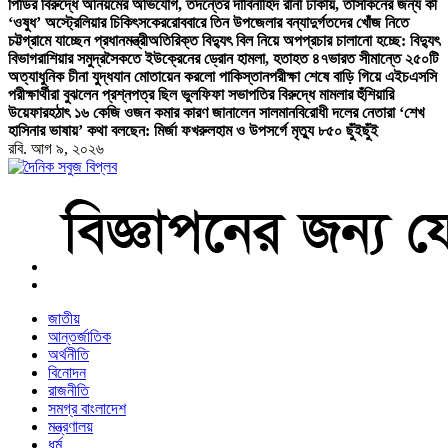
পিডির বিরুদ্ধে অনিয়মের অভিযোগ, তদন্তের দাবি
নাহিদ রানা ঢাকায়, তাসকিনের জন্য কী
‘ওষুধ’ অস্ট্রেলিয়ার চিকিৎসকের
রোববারে তিন উপজেলার বন্যাদুর্গতদের খোঁজ নিতে
চট্টগ্রামে যাচ্ছেন প্রধানমন্ত্রী
অতিরিক্ত বিদ্যুৎ বিল নিয়ে অপপ্রচার চালানো হচ্ছে: বিদ্যুৎ
বিভাগ
রাশিয়ার সমুদ্রসৈকতে ইউক্রেনের ড্রোন হামলা, হতাহত ৪৭
ভারত সীমান্তে ২৫০টি
অত্যাধুনিক চীনা যুদ্ধযান মোতায়েন করলো পাকিস্তান
পরীক্ষা শেষে বাড়ি গিয়ে এইচএসসি
পরীক্ষার্থীরা বুঝলেন প্রশ্নপত্র ছিল ভুল
ফিফা সভাপতির বিরুদ্ধে মামলার হুঁশিয়ারি
উয়েফার
হঠাৎ ১৬ কেজি ওজন কমার কারণ জানালেন সালমান
বিরোধী দলের নেতারা ‘শেখ
হাসিনার ভাষায়’ কথা বলছেন: মির্জা ফখরুল
হাম ও উপসর্গে মৃত্যু ৮৫০ ছুঁইছুঁই
রবি. আগ ৯, ২০২৬
বাংলা নিউজ পেপার
জাতীয়
আন্তর্জাতিক
অর্থনীতি
বিনোদন
রাজনীতি
সমগ্র বাংলাদেশ
মন্ত্রণালয়
ধর্ম