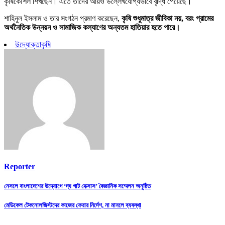
কৃষিকৌশল শিখছেন। এতে তাদের আয়ও উল্লেখযোগ্যভাবে বৃদ্ধি পেয়েছে।
শাহিনুল ইসলাম ও তার সংগঠন প্রমাণ করেছেন,
কৃষি শুধুমাত্র জীবিকা নয়, বরং গ্রামের
অর্থনৈতিক উন্নয়ন ও সামাজিক কল্যাণের অন্যতম হাতিয়ার হতে পারে।
উদ্যোক্তা
কৃষি
Reporter
Post
নেসলে বাংলাদেশের উদ্যোগে ‘দ্য গাট নেক্সাস’ বৈজ্ঞানিক সম্মেলন অনুষ্ঠিত
navigation
মেডিকেল টেকনোলজিস্টদের কাজের ফেরার নির্দেশ, না মানলে ব্যবস্থা