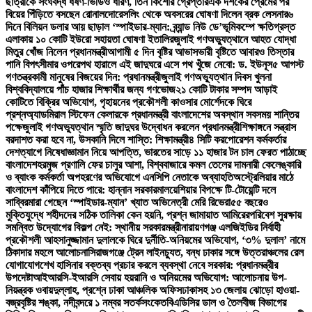
ছাত্রীকে সংঘবদ্ধ ধর্ষণ-ভিডিও ধারণ, তিন কিশোর গ্রেপ্তার
এক দশকের প্রেমের পর
বিয়ের পিঁড়িতে বসছেন রোনালদো
রেসলিং থেকে অবসরের ঘোষণা দিলেন ব্রক লেসনার
৬
দিনে বিলিয়ন ডলার আয় ছাড়াল ‘স্পাইডার-ম্যান: ব্র্যান্ড নিউ ডে’
ভূমিকম্পে ক্ষতিগ্রস্ত
এলাকায় ১০ কোটি ইউরো সহায়তা ঘোষণা ইতালির
জুলাই গণঅভ্যুত্থানে আহত যোদ্ধা
মিতুর খোঁজ নিলেন প্রধানমন্ত্রী
আগামী ৫ দিন বৃষ্টির আভাস
ভারী বৃষ্টিতে আবারও তিস্তার
পানি বিপৎসীমার ওপরে
পথ হারালে এই জাদুঘরে এসে পথ খুঁজে নেবো: ড. ইউনূস
৫ আগস্ট
গণতন্ত্রকামী মানুষের বিজয়ের দিন: প্রধানমন্ত্রী
জুলাই গণঅভ্যুত্থান দিবস খুলনা
বিশ্ববিদ্যালয়ে পাঁচ হাজার শিক্ষার্থীর জন্য গণভোজ
২১ কোটি টাকার সম্পদ আড়াই
কোটিতে বিক্রির অভিযোগ, গৃহায়নের প্রকৌশলী কাওসার মোর্শেদকে ঘিরে
প্রশ্ন
অ্যাডমিরাল স্টিফেন কেলারকে প্রধানমন্ত্রী বাংলাদেশের অবস্থান সবসময় শান্তির
পক্ষে
জুলাই গণঅভ্যুত্থান স্মৃতি জাদুঘর উদ্বোধন করলেন প্রধানমন্ত্রী
শিক্ষাঙ্গনে সন্ত্রাস
বরদাশত করা হবে না, উসকানি দিলে শাস্তি: শিক্ষামন্ত্রী
৪ সিটি করপোরেশন কর্মকর্তার
দেশত্যাগে নিষেধাজ্ঞা
মান নিয়ে আপত্তি, ভারতের সাড়ে ১১ হাজার টন চাল ফেরত পাঠাচ্ছে
বাংলাদেশ
হরমুজ প্রণালি ফের চালুর আশা, বিশ্ববাজারে কমল তেলের দাম
নারী কেলেঙ্কারি
ও ব্যাংক কর্মকর্তা অপহরণের অভিযোগে এনসিপি নেতাকে অব্যাহতি
অস্ট্রেলিয়ার মাঠে
বাংলাদেশ কাঁপিয়ে দিতে পারে: হান্নান সরকার
মালয়েশিয়ার বিপক্ষে টি-টোয়েন্টি দলে
সাব্বির
মারা গেছেন ‘স্পাইডার-ম্যান’ খ্যাত অভিনেত্রী মেরি রিভেরা
৫৫ বছরেও
মুক্তিযুদ্ধে শহীদদের সঠিক তালিকা কেন হয়নি, প্রশ্ন জামায়াত আমিরের
পরিবেশ সুরক্ষায়
সমন্বিত উদ্যোগের বিকল্প নেই: স্থানীয় সরকারমন্ত্রী
নারায়ণগঞ্জ এলজিইডির নির্বাহী
প্রকৌশলী আহসানুজ্জামান দুলালকে ঘিরে দুর্নীতি-অনিয়মের অভিযোগ, ‘৩% দুলাল’ নামে
ঠিকাদার মহলে আলোচনা
সিরাজগঞ্জে ট্রেন লাইনচ্যুত, বন্ধ ঢাকার সঙ্গে উত্তরাঞ্চলের রেল
যোগাযোগ
শেখ হাসিনার বক্তব্য প্রচার করলে ব্যবস্থা নেবে সরকার: প্রধানমন্ত্রীর
উপদেষ্টা
আইআরসি-ইআরসি সেবায় হয়রানি ও অনিয়মের অভিযোগ: আলোচনায় উপ-
নিয়ন্ত্রক ওবায়দুল্লাহ, প্রশ্নে ঢাকা আঞ্চলিক অফিস
ঢাকাসহ ১৩ জেলায় ঝোড়ো হাওয়া-
বজ্রবৃষ্টির শঙ্কা, নদীবন্দরে ১ নম্বর সতর্কসংকেত
বিএডিসির ডাল ও তৈলবীজ বিভাগের