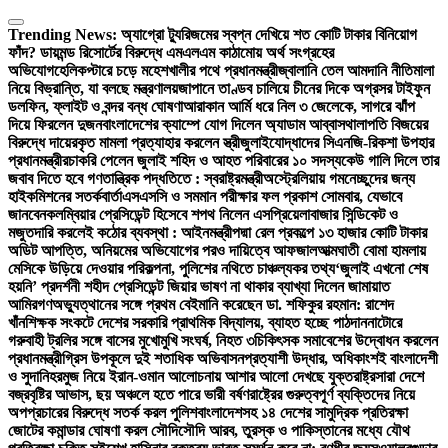
Skip
to
Trending News:
অ্যাগ্রো ট্যুরিজমের স্বপ্ন দেখিয়ে শত কোটি টাকার বিনিয়োগ
content
ফাঁদ? ডায়মন্ড রিসোর্টের বিরুদ্ধে এমএলএম কাঠামোয় অর্থ সংগ্রহের
অভিযোগ
হেলিকপ্টারে চড়ে মহেশখালীর পথে প্রধানমন্ত্রী
জ্বালানি তেল আমদানি নীতিমালা
নিয়ে বিভ্রান্তি, যা বলছে মন্ত্রণালয়
জাপানে তাণ্ডব চালিয়ে চীনের দিকে অগ্রসর টাইফুন
ডলফিন, ফ্লাইট ও বন্দর বন্ধ ঘোষণা
আরাকান আর্মি ধরে নিল ৩ জেলেকে, সাগরে ঝাঁপ
দিয়ে ফিরলেন দুজন
বাংলাদেশের ক্যাম্পে যোগ দিলেন অ্যাডাম আব্বাস
থালাপতি বিজয়ের
বিরুদ্ধে দায়েরকৃত মামলা প্রত্যাহার করলেন স্ত্রী
জুলাইযোদ্ধাদের সিএনজি-রিকশা উপহার
প্রধানমন্ত্রীর
চাকরি পেলেন জুলাই শহিদ ও আহত পরিবারের ১০ সদস্য
কেউ গালি দিলে তার
জবাব দিতে হবে গণতান্ত্রিক পদ্ধতিতে : স্বরাষ্ট্রমন্ত্রী
অস্ট্রেলিয়ায় গমনেচ্ছুদের জন্য
হাইকমিশনের সতর্কবার্তা
এসএসসি ও সমমান পরীক্ষার ফল প্রকাশ সোমবার, যেভাবে
জানবেন
কলম্বিয়ার প্রেসিডেন্ট হিসেবে শপথ নিলেন এসপ্রিয়েলা
বাজার সিন্ডিকেট ও
মজুতদারি করলেই কঠোর ব্যবস্থা : আইনমন্ত্রী
পদ্মা রেল প্রকল্পে ১৩ হাজার কোটি টাকার
অডিট আপত্তি, অনিয়মের অভিযোগের পরও দায়িত্বে আফজাল
আত্মঘাতী বোমা হামলায়
মেসিকে উড়িয়ে দেওয়ার পরিকল্পনা, পুলিশের নথিতে চাঞ্চল্যকর তথ্য
‘জুলাই এখনো শেষ
হয়নি’ প্রদর্শনী শহীদ প্রেসিডেন্ট জিয়ার ভাষণ না থাকার ব্যাখ্যা দিলেন জামায়াত
আমির
গণঅভ্যুত্থানের সঙ্গে প্রথম বেইমানি করেছেন ডা. শফিকুর রহমান: রাশেদ
খাঁন
শিক্ষক সংকটে দেশের সরকারি প্রাথমিক বিদ্যালয়, ব্যাহত হচ্ছে পাঠদান
নাটোরে
গরুবাহী ট্রলির সঙ্গে বাসের মুখোমুখি সংঘর্ষ, নিহত ৩
চিকিৎসক সমাবেশের উদ্বোধন করলেন
প্রধানমন্ত্রী
গ্রিস উপকূলে দুই শতাধিক অভিবাসনপ্রত্যাশী উদ্ধার, অধিকাংশই বাংলাদেশী
ও সুদানি
হরমুজ নিয়ে ইরান-ওমান আলোচনায় আশার আলো দেখছে যুক্তরাষ্ট্র
সারা দেশে
বজ্রবৃষ্টির আভাস, ছয় অঞ্চলে হতে পারে ভারী বর্ষণ
রাষ্ট্রের গুরুত্বপূর্ণ ব্যক্তিদের নিয়ে
অপপ্রচারের বিরুদ্ধে সতর্ক করল পুলিশ
বাংলাদেশসহ ১৪ দেশের সামুদ্রিক প্রতিরক্ষা
জোটের কমান্ডার ঘোষণা করল সৌদি
সৌদি আরব, তুরস্ক ও পাকিস্তানের মধ্যে যৌথ