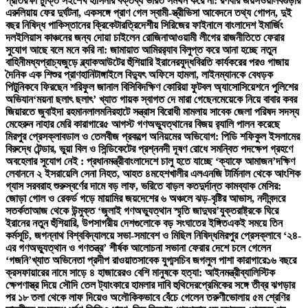
প্রতিরক্ষা চুক্তি সই
শেখ হাসিনার বক্তব্য ভারত সমর্থন করে না: রণধীর জয়সওয়াল
বগুড়ার
এরুলিয়ায় ফের দুর্ঘটনা, একসঙ্গে প্রাণ গেল স্বামী-স্ত্রী
ভিসা আবেদনে তথ্য গোপন, দুই
বছর নিষিদ্ধ পাকিস্তানের ক্রিকেটার
ত্রিদেশীয় সিরিজের ফাইনালে বাংলাদেশ ইমার্জিং
দল
ইলিয়াস কাঞ্চনের জন্য দোয়া চাইলেন রোজিনা
আওয়ামী লীগের রাজনীতিতে ফেরার
সুযোগ আছে বলে মনে করি না: জামায়াত আমির
র‍্যাব বিলুপ্ত করে আনা হচ্ছে নতুন
বাহিনী
মধ্যপ্রাচ্যজুড়ে ব্ল্যাকআউটের হুঁশিয়ারি ইরানের
যুদ্ধবিরতি কার্যকরের পরও গাজায়
দৈনিক এক শিশুর প্রাণহানি
টাঙ্গাইলে বিদ্যুৎ অফিসে হামলা, লাইনম্যানকে বেধড়ক
পিটুনি
কবে ফিরছেন শরিফুল জানাল বিসিবি
দক্ষিণ কোরিয়া ফুটবল অ্যাসোসিয়েশনে পুলিশের
অভিযান
‘ময়না ছলাৎ ছলাৎ’ খ্যাত গায়ক স্বাগত দে মারা গেছেন
মেয়েকে নিয়ে বাবার কবর
জিয়ারতে জুবাইদা রহমান
লালমনিরহাটে সন্ত্রাস বিরোধী মামলায় সাবেক জেলা পরিষদ সদস্য
মেহেরুন নাহার মেরি কারাগারে
৫ আগস্ট গণঅভ্যুত্থানের বিজয় র‍্যালি পালন করেছে
মিরপুর প্রেসক্লাব
ডাল ও তেলবীজ প্রকল্পে অনিয়মের অভিযোগ: পিডি শফিকুল ইসলামের
বিরুদ্ধে টেন্ডার, ভুয়া বিল ও সিন্ডিকেটের প্রশ্ন
নদী দূষণ রোধে সমন্বিত পদক্ষেপ গ্রহণে
অবহেলার সুযোগ নেই : প্রধানমন্ত্রী
বাংলাদেশে চালু হতে যাচ্ছে ‘ক্যাফে আমাজন’
দক্ষিণ
লেবাননে ২ ইসরায়েলি সেনা নিহত, আহত ৪
মহেশখালীর এলএনজি টার্মিনাল থেকে আংশিক
গ্যাস সরবরাহ শুরু
স্বর্ণের দামে বড় লাফ, ভরিতে বাড়ল কত
দুর্দান্ত কামব্যাক মেসির:
জোড়া গোল ও রেকর্ড গড়ে মায়ামির জয়
দেশের ৬ অঞ্চলে ঝড়-বৃষ্টির আভাস, নদীবন্দরে
সতর্কতা
আজ থেকে উন্মুক্ত ‘জুলাই গণঅভ্যুত্থান স্মৃতি জাদুঘর’
যুক্তরাষ্ট্রকে ঘিরে
ইরানের নতুন হুঁশিয়ারি, উপসাগরীয় দেশগুলোকে বড় সংঘাতের ইঙ্গিত
একই সময়ে তিন
কর্মসূচি, জগন্নাথ বিশ্ববিদ্যালয়ে সভা-সমাবেশ ও মিছিল নিষিদ্ধ
মিরপুর প্রেসক্লাবে ‘২৪-
এর গণঅভ্যুত্থান ও গণতন্ত্র’ শীর্ষক আলোচনা সভা
না ফেরার দেশে চলে গেলেন
‘গজনি’খ্যাত অভিনেতা প্রদীপ রাওয়াত
সাবেক যুগ্মসচিব জগলুল পাশা কারাগারে
১৬ বছরে
ক্রসফায়ারের নামে সাড়ে ৪ হাজারেরও বেশি মানুষকে হত্যা: আইনমন্ত্রী
ব্যালিস্টিক
ক্ষেপণাস্ত্র দিয়ে সৌদি তেল ট্যাংকারে হামলার দাবি হুথিদের
প্রেমিকের সঙ্গে তীব্র ঝগড়ার
পর ১৮ তলা থেকে লাফ দিয়েও অলৌকিকভাবে বেঁচে গেলেন তরুণী
ভোলায় ৫ম শ্রেণির