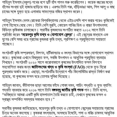
শাহিনুল ইসলাম (বকুল) শখের বশে দুটি হাঁস পালন শুরু করেছিলেন। কয়েক বছরের মধ্যে
হাঁসের সংখ্যা দুই হাজার ছাড়িয়ে যায়। এরপর তিনি গরু, হাঁড়িভাঙা আম, শিল আলু ও মাছ
চাষের সঙ্গে যুক্ত হয়ে এলাকায় সাফল্যের নজির স্থাপন করেন।
শাহিনুল ইসলাম বেগম রোকেয়া বিশ্ববিদ্যালয় থেকে এইচএসসি পাশ করার পরেও কৃষিকেই
পেশা হিসেবে বেছে নেন। তিনি দেশি মুরগি, কোয়েল পাখির ডিম ও বাচ্চা উৎপাদনসহ
বিভিন্ন কৃষিকাজ চালাচ্ছেন। স্থানীয় কৃষকদের সংগঠিত করতে ২০১২ সালে তিনি
প্রতিষ্ঠা করেন
‘ময়েনপুর কৃষি তথ্য ও যোগাযোগ কেন্দ্র’
। এই কেন্দ্রের মাধ্যমে এক
যুগের বেশি সময় ধরে গ্রামের কৃষকরা কৃষি তথ্য, প্রশিক্ষণ ও প্রযুক্তিগত সহায়তা
পাচ্ছেন।
সংগঠনটি কৃষি সম্প্রসারণ, বিপণন, হর্টিকালচার ও মৎস্য বিভাগের সঙ্গে যোগাযোগ স্থাপন
করে। কৃষকেরা এখানে বিষমুক্ত ফল, সবজি উৎপাদন ও আধুনিক প্রযুক্তি ব্যবহার
শিখছেন। সংগঠনটি ২০২০ সালে করোনাকালে কৃষকের উৎপাদিত ফসল বিপণনে
সহযোগিতা করার জন্য
জাতিসংঘের খাদ্য ও কৃষি সংস্থা (FAO)
থেকে ফুড হিরো
পুরস্কার অর্জন করে। এছাড়া, সংগঠনটির উদ্যোগে পাঁচ কিলোমিটার রাস্তা নির্মাণ করা
হয়েছে, যা কৃষকের ফসল ঘরে তোলার সুবিধা দিয়েছে।
শাহিনুল জানান, কীটনাশক ছাড়া আলোর ফাঁদে পোকা দমন, পাচিং পদ্ধতি ও ফুড ব্যাগিং
পদ্ধতি ব্যবহার করে ২০১৬ সালে তিনি
বঙ্গবন্ধু জাতীয় কৃষি পদক
পান। তিনি বলেন,
“ভবিষ্যতে আমরা একটি কৃষি হাসপাতাল তৈরি করতে চাই, যেখানে কৃষকের ফসল ও
স্বাস্থ্য সম্পর্কিত সমস্যার সমাধান হবে।”
স্থানীয় কৃষকরা জানিয়েছেন, ময়েনপুর কৃষি তথ্য ও যোগাযোগ কেন্দ্রের সহায়তায় গ্রামের
চিত্র অনেক বদলেছে। কৃষকরা মৎস্যচাষ, অসময়ে টমেটো, শসা ও মরিচ চাষসহ আধুনিক