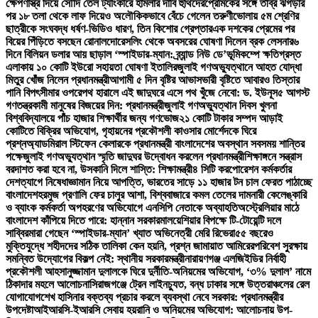
ক্ষেপণাস্ত্র দিয়ে সৌদি তেল ট্যাংকারে হামলার দাবি হুথিদের
প্রেমিকের সঙ্গে তীব্র ঝগড়ার
পর ১৮ তলা থেকে লাফ দিয়েও অলৌকিকভাবে বেঁচে গেলেন তরুণী
ভোলায় ৫ম শ্রেণির
ছাত্রীকে সংঘবদ্ধ ধর্ষণ-ভিডিও ধারণ, তিন কিশোর গ্রেপ্তার
এক দশকের প্রেমের পর
বিয়ের পিঁড়িতে বসছেন রোনালদো
রেসলিং থেকে অবসরের ঘোষণা দিলেন ব্রক লেসনার
৬
দিনে বিলিয়ন ডলার আয় ছাড়াল ‘স্পাইডার-ম্যান: ব্র্যান্ড নিউ ডে’
ভূমিকম্পে ক্ষতিগ্রস্ত
এলাকায় ১০ কোটি ইউরো সহায়তা ঘোষণা ইতালির
জুলাই গণঅভ্যুত্থানে আহত যোদ্ধা
মিতুর খোঁজ নিলেন প্রধানমন্ত্রী
আগামী ৫ দিন বৃষ্টির আভাস
ভারী বৃষ্টিতে আবারও তিস্তার
পানি বিপৎসীমার ওপরে
পথ হারালে এই জাদুঘরে এসে পথ খুঁজে নেবো: ড. ইউনূস
৫ আগস্ট
গণতন্ত্রকামী মানুষের বিজয়ের দিন: প্রধানমন্ত্রী
জুলাই গণঅভ্যুত্থান দিবস খুলনা
বিশ্ববিদ্যালয়ে পাঁচ হাজার শিক্ষার্থীর জন্য গণভোজ
২১ কোটি টাকার সম্পদ আড়াই
কোটিতে বিক্রির অভিযোগ, গৃহায়নের প্রকৌশলী কাওসার মোর্শেদকে ঘিরে
প্রশ্ন
অ্যাডমিরাল স্টিফেন কেলারকে প্রধানমন্ত্রী বাংলাদেশের অবস্থান সবসময় শান্তির
পক্ষে
জুলাই গণঅভ্যুত্থান স্মৃতি জাদুঘর উদ্বোধন করলেন প্রধানমন্ত্রী
শিক্ষাঙ্গনে সন্ত্রাস
বরদাশত করা হবে না, উসকানি দিলে শাস্তি: শিক্ষামন্ত্রী
৪ সিটি করপোরেশন কর্মকর্তার
দেশত্যাগে নিষেধাজ্ঞা
মান নিয়ে আপত্তি, ভারতের সাড়ে ১১ হাজার টন চাল ফেরত পাঠাচ্ছে
বাংলাদেশ
হরমুজ প্রণালি ফের চালুর আশা, বিশ্ববাজারে কমল তেলের দাম
নারী কেলেঙ্কারি
ও ব্যাংক কর্মকর্তা অপহরণের অভিযোগে এনসিপি নেতাকে অব্যাহতি
অস্ট্রেলিয়ার মাঠে
বাংলাদেশ কাঁপিয়ে দিতে পারে: হান্নান সরকার
মালয়েশিয়ার বিপক্ষে টি-টোয়েন্টি দলে
সাব্বির
মারা গেছেন ‘স্পাইডার-ম্যান’ খ্যাত অভিনেত্রী মেরি রিভেরা
৫৫ বছরেও
মুক্তিযুদ্ধে শহীদদের সঠিক তালিকা কেন হয়নি, প্রশ্ন জামায়াত আমিরের
পরিবেশ সুরক্ষায়
সমন্বিত উদ্যোগের বিকল্প নেই: স্থানীয় সরকারমন্ত্রী
নারায়ণগঞ্জ এলজিইডির নির্বাহী
প্রকৌশলী আহসানুজ্জামান দুলালকে ঘিরে দুর্নীতি-অনিয়মের অভিযোগ, ‘৩% দুলাল’ নামে
ঠিকাদার মহলে আলোচনা
সিরাজগঞ্জে ট্রেন লাইনচ্যুত, বন্ধ ঢাকার সঙ্গে উত্তরাঞ্চলের রেল
যোগাযোগ
শেখ হাসিনার বক্তব্য প্রচার করলে ব্যবস্থা নেবে সরকার: প্রধানমন্ত্রীর
উপদেষ্টা
আইআরসি-ইআরসি সেবায় হয়রানি ও অনিয়মের অভিযোগ: আলোচনায় উপ-