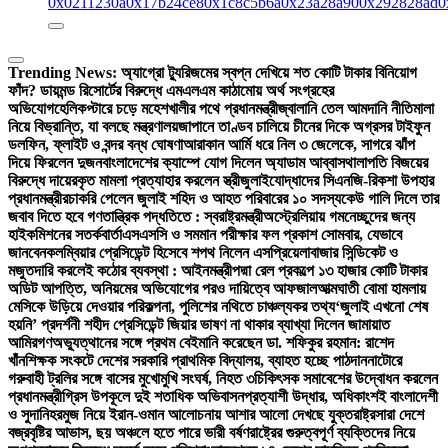
0x0211230a
0x17b24ce8
0x1c8c5b6a
0x23a28a90
0x292828ad
0
Trending News:
অ্যাগ্রো ট্যুরিজমের স্বপ্ন দেখিয়ে শত কোটি টাকার বিনিয়োগ
ফাঁদ? ডায়মন্ড রিসোর্টের বিরুদ্ধে এমএলএম কাঠামোয় অর্থ সংগ্রহের
অভিযোগ
হেলিকপ্টারে চড়ে মহেশখালীর পথে প্রধানমন্ত্রী
জ্বালানি তেল আমদানি নীতিমালা
নিয়ে বিভ্রান্তি, যা বলছে মন্ত্রণালয়
জাপানে তাণ্ডব চালিয়ে চীনের দিকে অগ্রসর টাইফুন
ডলফিন, ফ্লাইট ও বন্দর বন্ধ ঘোষণা
আরাকান আর্মি ধরে নিল ৩ জেলেকে, সাগরে ঝাঁপ
দিয়ে ফিরলেন দুজন
বাংলাদেশের ক্যাম্পে যোগ দিলেন অ্যাডাম আব্বাস
থালাপতি বিজয়ের
বিরুদ্ধে দায়েরকৃত মামলা প্রত্যাহার করলেন স্ত্রী
জুলাইযোদ্ধাদের সিএনজি-রিকশা উপহার
প্রধানমন্ত্রীর
চাকরি পেলেন জুলাই শহিদ ও আহত পরিবারের ১০ সদস্য
কেউ গালি দিলে তার
জবাব দিতে হবে গণতান্ত্রিক পদ্ধতিতে : স্বরাষ্ট্রমন্ত্রী
অস্ট্রেলিয়ায় গমনেচ্ছুদের জন্য
হাইকমিশনের সতর্কবার্তা
এসএসসি ও সমমান পরীক্ষার ফল প্রকাশ সোমবার, যেভাবে
জানবেন
কলম্বিয়ার প্রেসিডেন্ট হিসেবে শপথ নিলেন এসপ্রিয়েলা
বাজার সিন্ডিকেট ও
মজুতদারি করলেই কঠোর ব্যবস্থা : আইনমন্ত্রী
পদ্মা রেল প্রকল্পে ১৩ হাজার কোটি টাকার
অডিট আপত্তি, অনিয়মের অভিযোগের পরও দায়িত্বে আফজাল
আত্মঘাতী বোমা হামলায়
মেসিকে উড়িয়ে দেওয়ার পরিকল্পনা, পুলিশের নথিতে চাঞ্চল্যকর তথ্য
‘জুলাই এখনো শেষ
হয়নি’ প্রদর্শনী শহীদ প্রেসিডেন্ট জিয়ার ভাষণ না থাকার ব্যাখ্যা দিলেন জামায়াত
আমির
গণঅভ্যুত্থানের সঙ্গে প্রথম বেইমানি করেছেন ডা. শফিকুর রহমান: রাশেদ
খাঁন
শিক্ষক সংকটে দেশের সরকারি প্রাথমিক বিদ্যালয়, ব্যাহত হচ্ছে পাঠদান
নাটোরে
গরুবাহী ট্রলির সঙ্গে বাসের মুখোমুখি সংঘর্ষ, নিহত ৩
চিকিৎসক সমাবেশের উদ্বোধন করলেন
প্রধানমন্ত্রী
গ্রিস উপকূলে দুই শতাধিক অভিবাসনপ্রত্যাশী উদ্ধার, অধিকাংশই বাংলাদেশী
ও সুদানি
হরমুজ নিয়ে ইরান-ওমান আলোচনায় আশার আলো দেখছে যুক্তরাষ্ট্র
সারা দেশে
বজ্রবৃষ্টির আভাস, ছয় অঞ্চলে হতে পারে ভারী বর্ষণ
রাষ্ট্রের গুরুত্বপূর্ণ ব্যক্তিদের নিয়ে