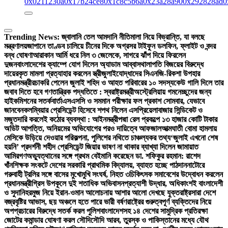
0x0211230a
0x17b24ce8
0x1c8c5b6a
0x23a28a90
0x292828ad
0
Trending News:
জ্বালানি তেল আমদানি নীতিমালা নিয়ে বিভ্রান্তি, যা বলছে
মন্ত্রণালয়
জাপানে তাণ্ডব চালিয়ে চীনের দিকে অগ্রসর টাইফুন ডলফিন, ফ্লাইট ও বন্দর
বন্ধ ঘোষণা
আরাকান আর্মি ধরে নিল ৩ জেলেকে, সাগরে ঝাঁপ দিয়ে ফিরলেন
দুজন
বাংলাদেশের ক্যাম্পে যোগ দিলেন অ্যাডাম আব্বাস
থালাপতি বিজয়ের বিরুদ্ধে
দায়েরকৃত মামলা প্রত্যাহার করলেন স্ত্রী
জুলাইযোদ্ধাদের সিএনজি-রিকশা উপহার
প্রধানমন্ত্রীর
চাকরি পেলেন জুলাই শহিদ ও আহত পরিবারের ১০ সদস্য
কেউ গালি দিলে তার
জবাব দিতে হবে গণতান্ত্রিক পদ্ধতিতে : স্বরাষ্ট্রমন্ত্রী
অস্ট্রেলিয়ায় গমনেচ্ছুদের জন্য
হাইকমিশনের সতর্কবার্তা
এসএসসি ও সমমান পরীক্ষার ফল প্রকাশ সোমবার, যেভাবে
জানবেন
কলম্বিয়ার প্রেসিডেন্ট হিসেবে শপথ নিলেন এসপ্রিয়েলা
বাজার সিন্ডিকেট ও
মজুতদারি করলেই কঠোর ব্যবস্থা : আইনমন্ত্রী
পদ্মা রেল প্রকল্পে ১৩ হাজার কোটি টাকার
অডিট আপত্তি, অনিয়মের অভিযোগের পরও দায়িত্বে আফজাল
আত্মঘাতী বোমা হামলায়
মেসিকে উড়িয়ে দেওয়ার পরিকল্পনা, পুলিশের নথিতে চাঞ্চল্যকর তথ্য
‘জুলাই এখনো শেষ
হয়নি’ প্রদর্শনী শহীদ প্রেসিডেন্ট জিয়ার ভাষণ না থাকার ব্যাখ্যা দিলেন জামায়াত
আমির
গণঅভ্যুত্থানের সঙ্গে প্রথম বেইমানি করেছেন ডা. শফিকুর রহমান: রাশেদ
খাঁন
শিক্ষক সংকটে দেশের সরকারি প্রাথমিক বিদ্যালয়, ব্যাহত হচ্ছে পাঠদান
নাটোরে
গরুবাহী ট্রলির সঙ্গে বাসের মুখোমুখি সংঘর্ষ, নিহত ৩
চিকিৎসক সমাবেশের উদ্বোধন করলেন
প্রধানমন্ত্রী
গ্রিস উপকূলে দুই শতাধিক অভিবাসনপ্রত্যাশী উদ্ধার, অধিকাংশই বাংলাদেশী
ও সুদানি
হরমুজ নিয়ে ইরান-ওমান আলোচনায় আশার আলো দেখছে যুক্তরাষ্ট্র
সারা দেশে
বজ্রবৃষ্টির আভাস, ছয় অঞ্চলে হতে পারে ভারী বর্ষণ
রাষ্ট্রের গুরুত্বপূর্ণ ব্যক্তিদের নিয়ে
অপপ্রচারের বিরুদ্ধে সতর্ক করল পুলিশ
বাংলাদেশসহ ১৪ দেশের সামুদ্রিক প্রতিরক্ষা
জোটের কমান্ডার ঘোষণা করল সৌদি
সৌদি আরব, তুরস্ক ও পাকিস্তানের মধ্যে যৌথ