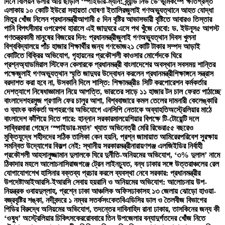
দিনে বিলিয়ন ডলার আয় ছাড়াল ‘স্পাইডার-ম্যান: ব্র্যান্ড নিউ ডে’
ভূমিকম্পে ক্ষতিগ্রস্ত
এলাকায় ১০ কোটি ইউরো সহায়তা ঘোষণা ইতালির
জুলাই গণঅভ্যুত্থানে আহত যোদ্ধা
মিতুর খোঁজ নিলেন প্রধানমন্ত্রী
আগামী ৫ দিন বৃষ্টির আভাস
ভারী বৃষ্টিতে আবারও তিস্তার
পানি বিপৎসীমার ওপরে
পথ হারালে এই জাদুঘরে এসে পথ খুঁজে নেবো: ড. ইউনূস
৫ আগস্ট
গণতন্ত্রকামী মানুষের বিজয়ের দিন: প্রধানমন্ত্রী
জুলাই গণঅভ্যুত্থান দিবস খুলনা
বিশ্ববিদ্যালয়ে পাঁচ হাজার শিক্ষার্থীর জন্য গণভোজ
২১ কোটি টাকার সম্পদ আড়াই
কোটিতে বিক্রির অভিযোগ, গৃহায়নের প্রকৌশলী কাওসার মোর্শেদকে ঘিরে
প্রশ্ন
অ্যাডমিরাল স্টিফেন কেলারকে প্রধানমন্ত্রী বাংলাদেশের অবস্থান সবসময় শান্তির
পক্ষে
জুলাই গণঅভ্যুত্থান স্মৃতি জাদুঘর উদ্বোধন করলেন প্রধানমন্ত্রী
শিক্ষাঙ্গনে সন্ত্রাস
বরদাশত করা হবে না, উসকানি দিলে শাস্তি: শিক্ষামন্ত্রী
৪ সিটি করপোরেশন কর্মকর্তার
দেশত্যাগে নিষেধাজ্ঞা
মান নিয়ে আপত্তি, ভারতের সাড়ে ১১ হাজার টন চাল ফেরত পাঠাচ্ছে
বাংলাদেশ
হরমুজ প্রণালি ফের চালুর আশা, বিশ্ববাজারে কমল তেলের দাম
নারী কেলেঙ্কারি
ও ব্যাংক কর্মকর্তা অপহরণের অভিযোগে এনসিপি নেতাকে অব্যাহতি
অস্ট্রেলিয়ার মাঠে
বাংলাদেশ কাঁপিয়ে দিতে পারে: হান্নান সরকার
মালয়েশিয়ার বিপক্ষে টি-টোয়েন্টি দলে
সাব্বির
মারা গেছেন ‘স্পাইডার-ম্যান’ খ্যাত অভিনেত্রী মেরি রিভেরা
৫৫ বছরেও
মুক্তিযুদ্ধে শহীদদের সঠিক তালিকা কেন হয়নি, প্রশ্ন জামায়াত আমিরের
পরিবেশ সুরক্ষায়
সমন্বিত উদ্যোগের বিকল্প নেই: স্থানীয় সরকারমন্ত্রী
নারায়ণগঞ্জ এলজিইডির নির্বাহী
প্রকৌশলী আহসানুজ্জামান দুলালকে ঘিরে দুর্নীতি-অনিয়মের অভিযোগ, ‘৩% দুলাল’ নামে
ঠিকাদার মহলে আলোচনা
সিরাজগঞ্জে ট্রেন লাইনচ্যুত, বন্ধ ঢাকার সঙ্গে উত্তরাঞ্চলের রেল
যোগাযোগ
শেখ হাসিনার বক্তব্য প্রচার করলে ব্যবস্থা নেবে সরকার: প্রধানমন্ত্রীর
উপদেষ্টা
আইআরসি-ইআরসি সেবায় হয়রানি ও অনিয়মের অভিযোগ: আলোচনায় উপ-
নিয়ন্ত্রক ওবায়দুল্লাহ, প্রশ্নে ঢাকা আঞ্চলিক অফিস
ঢাকাসহ ১৩ জেলায় ঝোড়ো হাওয়া-
বজ্রবৃষ্টির শঙ্কা, নদীবন্দরে ১ নম্বর সতর্কসংকেত
বিএডিসির ডাল ও তৈলবীজ বিভাগের
পিডির বিরুদ্ধে অনিয়মের অভিযোগ, তদন্তের দাবি
নাহিদ রানা ঢাকায়, তাসকিনের জন্য কী
‘ওষুধ’ অস্ট্রেলিয়ার চিকিৎসকের
রোববারে তিন উপজেলার বন্যাদুর্গতদের খোঁজ নিতে