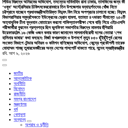
পিডির বিরুদ্ধে অনিয়মের অভিযোগ, তদন্তের দাবি
নাহিদ রানা ঢাকায়, তাসকিনের জন্য কী
‘ওষুধ’ অস্ট্রেলিয়ার চিকিৎসকের
রোববারে তিন উপজেলার বন্যাদুর্গতদের খোঁজ নিতে
চট্টগ্রামে যাচ্ছেন প্রধানমন্ত্রী
অতিরিক্ত বিদ্যুৎ বিল নিয়ে অপপ্রচার চালানো হচ্ছে: বিদ্যুৎ
বিভাগ
রাশিয়ার সমুদ্রসৈকতে ইউক্রেনের ড্রোন হামলা, হতাহত ৪৭
ভারত সীমান্তে ২৫০টি
অত্যাধুনিক চীনা যুদ্ধযান মোতায়েন করলো পাকিস্তান
পরীক্ষা শেষে বাড়ি গিয়ে এইচএসসি
পরীক্ষার্থীরা বুঝলেন প্রশ্নপত্র ছিল ভুল
ফিফা সভাপতির বিরুদ্ধে মামলার হুঁশিয়ারি
উয়েফার
হঠাৎ ১৬ কেজি ওজন কমার কারণ জানালেন সালমান
বিরোধী দলের নেতারা ‘শেখ
হাসিনার ভাষায়’ কথা বলছেন: মির্জা ফখরুল
হাম ও উপসর্গে মৃত্যু ৮৫০ ছুঁইছুঁই
পূর্ব রেলের
সংকেত বিভাগে টেন্ডার অনিয়ম ও কমিশন বাণিজ্যের অভিযোগ, কেন্দ্রে প্রকৌশলী তারেক
মোহাম্মদ শামছ্ তুষার
বেনজীরের অন্য দেশের পাসপোর্ট থাকতে পারে, সন্দেহ স্বরাষ্ট্রমন্ত্রীর
রবি. আগ ৯, ২০২৬
জাতীয়
আন্তর্জাতিক
অর্থনীতি
বিনোদন
রাজনীতি
সমগ্র বাংলাদেশ
মন্ত্রণালয়
ধর্ম
খেলাধুলা
অন্যান্য
অপরাধ ও দুর্নীতি