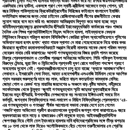
প্রতিরক্ষা চুক্তি সই
শেখ হাসিনার বক্তব্য ভারত সমর্থন করে না: রণধীর জয়সওয়াল
বগুড়ার
এরুলিয়ায় ফের দুর্ঘটনা, একসঙ্গে প্রাণ গেল স্বামী-স্ত্রী
ভিসা আবেদনে তথ্য গোপন, দুই
বছর নিষিদ্ধ পাকিস্তানের ক্রিকেটার
ত্রিদেশীয় সিরিজের ফাইনালে বাংলাদেশ ইমার্জিং
দল
ইলিয়াস কাঞ্চনের জন্য দোয়া চাইলেন রোজিনা
আওয়ামী লীগের রাজনীতিতে ফেরার
সুযোগ আছে বলে মনে করি না: জামায়াত আমির
র‍্যাব বিলুপ্ত করে আনা হচ্ছে নতুন
বাহিনী
মধ্যপ্রাচ্যজুড়ে ব্ল্যাকআউটের হুঁশিয়ারি ইরানের
যুদ্ধবিরতি কার্যকরের পরও গাজায়
দৈনিক এক শিশুর প্রাণহানি
টাঙ্গাইলে বিদ্যুৎ অফিসে হামলা, লাইনম্যানকে বেধড়ক
পিটুনি
কবে ফিরছেন শরিফুল জানাল বিসিবি
দক্ষিণ কোরিয়া ফুটবল অ্যাসোসিয়েশনে পুলিশের
অভিযান
‘ময়না ছলাৎ ছলাৎ’ খ্যাত গায়ক স্বাগত দে মারা গেছেন
মেয়েকে নিয়ে বাবার কবর
জিয়ারতে জুবাইদা রহমান
লালমনিরহাটে সন্ত্রাস বিরোধী মামলায় সাবেক জেলা পরিষদ সদস্য
মেহেরুন নাহার মেরি কারাগারে
৫ আগস্ট গণঅভ্যুত্থানের বিজয় র‍্যালি পালন করেছে
মিরপুর প্রেসক্লাব
ডাল ও তেলবীজ প্রকল্পে অনিয়মের অভিযোগ: পিডি শফিকুল ইসলামের
বিরুদ্ধে টেন্ডার, ভুয়া বিল ও সিন্ডিকেটের প্রশ্ন
নদী দূষণ রোধে সমন্বিত পদক্ষেপ গ্রহণে
অবহেলার সুযোগ নেই : প্রধানমন্ত্রী
বাংলাদেশে চালু হতে যাচ্ছে ‘ক্যাফে আমাজন’
দক্ষিণ
লেবাননে ২ ইসরায়েলি সেনা নিহত, আহত ৪
মহেশখালীর এলএনজি টার্মিনাল থেকে আংশিক
গ্যাস সরবরাহ শুরু
স্বর্ণের দামে বড় লাফ, ভরিতে বাড়ল কত
দুর্দান্ত কামব্যাক মেসির:
জোড়া গোল ও রেকর্ড গড়ে মায়ামির জয়
দেশের ৬ অঞ্চলে ঝড়-বৃষ্টির আভাস, নদীবন্দরে
সতর্কতা
আজ থেকে উন্মুক্ত ‘জুলাই গণঅভ্যুত্থান স্মৃতি জাদুঘর’
যুক্তরাষ্ট্রকে ঘিরে
ইরানের নতুন হুঁশিয়ারি, উপসাগরীয় দেশগুলোকে বড় সংঘাতের ইঙ্গিত
একই সময়ে তিন
কর্মসূচি, জগন্নাথ বিশ্ববিদ্যালয়ে সভা-সমাবেশ ও মিছিল নিষিদ্ধ
মিরপুর প্রেসক্লাবে ‘২৪-
এর গণঅভ্যুত্থান ও গণতন্ত্র’ শীর্ষক আলোচনা সভা
না ফেরার দেশে চলে গেলেন
‘গজনি’খ্যাত অভিনেতা প্রদীপ রাওয়াত
সাবেক যুগ্মসচিব জগলুল পাশা কারাগারে
১৬ বছরে
ক্রসফায়ারের নামে সাড়ে ৪ হাজারেরও বেশি মানুষকে হত্যা: আইনমন্ত্রী
ব্যালিস্টিক
ক্ষেপণাস্ত্র দিয়ে সৌদি তেল ট্যাংকারে হামলার দাবি হুথিদের
প্রেমিকের সঙ্গে তীব্র ঝগড়ার
পর ১৮ তলা থেকে লাফ দিয়েও অলৌকিকভাবে বেঁচে গেলেন তরুণী
ভোলায় ৫ম শ্রেণির