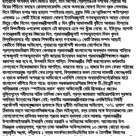
ছাত্রীকে সংঘবদ্ধ ধর্ষণ-ভিডিও ধারণ, তিন কিশোর গ্রেপ্তার
এক দশকের প্রেমের পর
বিয়ের পিঁড়িতে বসছেন রোনালদো
রেসলিং থেকে অবসরের ঘোষণা দিলেন ব্রক লেসনার
৬
দিনে বিলিয়ন ডলার আয় ছাড়াল ‘স্পাইডার-ম্যান: ব্র্যান্ড নিউ ডে’
ভূমিকম্পে ক্ষতিগ্রস্ত
এলাকায় ১০ কোটি ইউরো সহায়তা ঘোষণা ইতালির
জুলাই গণঅভ্যুত্থানে আহত যোদ্ধা
মিতুর খোঁজ নিলেন প্রধানমন্ত্রী
আগামী ৫ দিন বৃষ্টির আভাস
ভারী বৃষ্টিতে আবারও তিস্তার
পানি বিপৎসীমার ওপরে
পথ হারালে এই জাদুঘরে এসে পথ খুঁজে নেবো: ড. ইউনূস
৫ আগস্ট
গণতন্ত্রকামী মানুষের বিজয়ের দিন: প্রধানমন্ত্রী
জুলাই গণঅভ্যুত্থান দিবস খুলনা
বিশ্ববিদ্যালয়ে পাঁচ হাজার শিক্ষার্থীর জন্য গণভোজ
২১ কোটি টাকার সম্পদ আড়াই
কোটিতে বিক্রির অভিযোগ, গৃহায়নের প্রকৌশলী কাওসার মোর্শেদকে ঘিরে
প্রশ্ন
অ্যাডমিরাল স্টিফেন কেলারকে প্রধানমন্ত্রী বাংলাদেশের অবস্থান সবসময় শান্তির
পক্ষে
জুলাই গণঅভ্যুত্থান স্মৃতি জাদুঘর উদ্বোধন করলেন প্রধানমন্ত্রী
শিক্ষাঙ্গনে সন্ত্রাস
বরদাশত করা হবে না, উসকানি দিলে শাস্তি: শিক্ষামন্ত্রী
৪ সিটি করপোরেশন কর্মকর্তার
দেশত্যাগে নিষেধাজ্ঞা
মান নিয়ে আপত্তি, ভারতের সাড়ে ১১ হাজার টন চাল ফেরত পাঠাচ্ছে
বাংলাদেশ
হরমুজ প্রণালি ফের চালুর আশা, বিশ্ববাজারে কমল তেলের দাম
নারী কেলেঙ্কারি
ও ব্যাংক কর্মকর্তা অপহরণের অভিযোগে এনসিপি নেতাকে অব্যাহতি
অস্ট্রেলিয়ার মাঠে
বাংলাদেশ কাঁপিয়ে দিতে পারে: হান্নান সরকার
মালয়েশিয়ার বিপক্ষে টি-টোয়েন্টি দলে
সাব্বির
মারা গেছেন ‘স্পাইডার-ম্যান’ খ্যাত অভিনেত্রী মেরি রিভেরা
৫৫ বছরেও
মুক্তিযুদ্ধে শহীদদের সঠিক তালিকা কেন হয়নি, প্রশ্ন জামায়াত আমিরের
পরিবেশ সুরক্ষায়
সমন্বিত উদ্যোগের বিকল্প নেই: স্থানীয় সরকারমন্ত্রী
নারায়ণগঞ্জ এলজিইডির নির্বাহী
প্রকৌশলী আহসানুজ্জামান দুলালকে ঘিরে দুর্নীতি-অনিয়মের অভিযোগ, ‘৩% দুলাল’ নামে
ঠিকাদার মহলে আলোচনা
সিরাজগঞ্জে ট্রেন লাইনচ্যুত, বন্ধ ঢাকার সঙ্গে উত্তরাঞ্চলের রেল
যোগাযোগ
শেখ হাসিনার বক্তব্য প্রচার করলে ব্যবস্থা নেবে সরকার: প্রধানমন্ত্রীর
উপদেষ্টা
আইআরসি-ইআরসি সেবায় হয়রানি ও অনিয়মের অভিযোগ: আলোচনায় উপ-
নিয়ন্ত্রক ওবায়দুল্লাহ, প্রশ্নে ঢাকা আঞ্চলিক অফিস
ঢাকাসহ ১৩ জেলায় ঝোড়ো হাওয়া-
বজ্রবৃষ্টির শঙ্কা, নদীবন্দরে ১ নম্বর সতর্কসংকেত
বিএডিসির ডাল ও তৈলবীজ বিভাগের