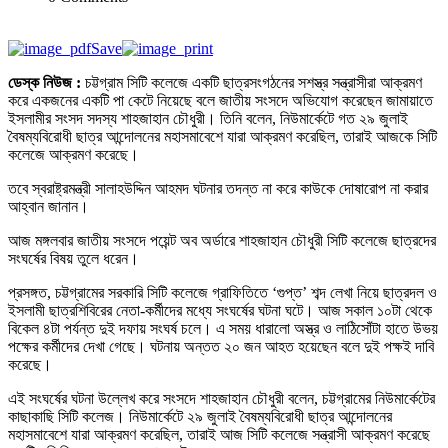
Save
ডেস্ক নিউজ :
চট্টগ্রাম সিটি কলেজে একটি ছাত্রসংগঠনের সশস্ত্র সন্ত্রাসীরা আক্রমণ
করে একজনের একটি পা কেটে নিয়েছে বলে জাতীয় সংসদে অভিযোগ করেছেন জামায়াতে
ইসলামীর সংসদ সদস্য শাহজাহান চৌধুরী। তিনি বলেন, নিউমার্কেটে গত ২৯ জুলাই
বৈষম্যবিরোধী ছাত্র আন্দোলনের মহাসমাবেশে যারা আক্রমণ করেছিল, তারাই আজকে সিটি
কলেজে আক্রমণ করেছে।
তবে স্বরাষ্ট্রমন্ত্রী সালাহউদ্দিন আহমদ ঘটনার তদন্ত না করে কাউকে দোষারোপ না করার
আহ্বান জানান।
আজ মঙ্গলবার জাতীয় সংসদে পয়েন্ট অব অর্ডারে শাহজাহান চৌধুরী সিটি কলেজে ছাত্রদের
সংঘর্ষের বিষয় তুলে ধরেন।
প্রসঙ্গত, চট্টগ্রামের সরকারি সিটি কলেজে গ্রাফিতিতে ‘গুপ্ত’ শব্দ লেখা নিয়ে ছাত্রদল ও
ইসলামী ছাত্রশিবিরের নেতা-কর্মীদের মধ্যে সংঘর্ষের ঘটনা ঘটে। আজ সকাল ১০টা থেকে
বিকেল ৪টা পর্যন্ত দুই দফায় সংঘর্ষ চলে। এ সময় ধারালো অস্ত্র ও লাঠিসোঁটা হাতে উভয়
পক্ষের কর্মীদের দেখা গেছে। ঘটনায় অন্তত ২০ জন আহত হয়েছেন বলে দুই পক্ষই দাবি
করেছে।
এই সংঘর্ষের ঘটনা উল্লেখ করে সংসদে শাহজাহান চৌধুরী বলেন, চট্টগ্রামের নিউমার্কেটের
কাছাকাছি সিটি কলেজ। নিউমার্কেটে ২৯ জুলাই বৈষম্যবিরোধী ছাত্র আন্দোলনের
মহাসমাবেশে যারা আক্রমণ করেছিল, তারাই আজ সিটি কলেজে সন্ত্রাসী আক্রমণ করেছে