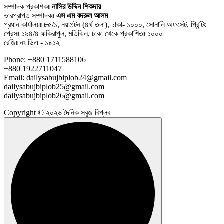
সম্পাদক প্রকাশকঃ
নাসির উদ্দিন শিকদার
ভারপ্রাপ্ত সম্পাদকঃ
এস এম বদরুল আলম
প্রধান কার্যালয়ঃ ৮৫/১, নয়াপল্টন (৪র্থ তলা), ঢাকা- ১০০০, সোনালি অফসেট, প্রিন্টিং
প্রেসঃ ১৯৪/৪ ফকিরাপুল, মতিঝিল, ঢাকা থেকে প্রকাশিতঃ ১০০০
রেজিঃ নং ডিএ - ১৪১২
Phone: +880 1711588106
+880 1922711047
Email: dailysabujbiplob24@gmail.com
dailysabujbiplob25@gmail.com
dailysabujbiplob26@gmail.com
Copyright © ২০২৬ দৈনিক সবুজ বিপ্লব |