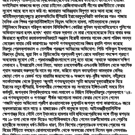
বছর নিষিদ্ধ পাকিস্তানের ক্রিকেটার
ত্রিদেশীয় সিরিজের ফাইনালে বাংলাদেশ ইমার্জিং
দল
ইলিয়াস কাঞ্চনের জন্য দোয়া চাইলেন রোজিনা
আওয়ামী লীগের রাজনীতিতে ফেরার
সুযোগ আছে বলে মনে করি না: জামায়াত আমির
র‍্যাব বিলুপ্ত করে আনা হচ্ছে নতুন
বাহিনী
মধ্যপ্রাচ্যজুড়ে ব্ল্যাকআউটের হুঁশিয়ারি ইরানের
যুদ্ধবিরতি কার্যকরের পরও গাজায়
দৈনিক এক শিশুর প্রাণহানি
টাঙ্গাইলে বিদ্যুৎ অফিসে হামলা, লাইনম্যানকে বেধড়ক
পিটুনি
কবে ফিরছেন শরিফুল জানাল বিসিবি
দক্ষিণ কোরিয়া ফুটবল অ্যাসোসিয়েশনে পুলিশের
অভিযান
‘ময়না ছলাৎ ছলাৎ’ খ্যাত গায়ক স্বাগত দে মারা গেছেন
মেয়েকে নিয়ে বাবার কবর
জিয়ারতে জুবাইদা রহমান
লালমনিরহাটে সন্ত্রাস বিরোধী মামলায় সাবেক জেলা পরিষদ সদস্য
মেহেরুন নাহার মেরি কারাগারে
৫ আগস্ট গণঅভ্যুত্থানের বিজয় র‍্যালি পালন করেছে
মিরপুর প্রেসক্লাব
ডাল ও তেলবীজ প্রকল্পে অনিয়মের অভিযোগ: পিডি শফিকুল ইসলামের
বিরুদ্ধে টেন্ডার, ভুয়া বিল ও সিন্ডিকেটের প্রশ্ন
নদী দূষণ রোধে সমন্বিত পদক্ষেপ গ্রহণে
অবহেলার সুযোগ নেই : প্রধানমন্ত্রী
বাংলাদেশে চালু হতে যাচ্ছে ‘ক্যাফে আমাজন’
দক্ষিণ
লেবাননে ২ ইসরায়েলি সেনা নিহত, আহত ৪
মহেশখালীর এলএনজি টার্মিনাল থেকে আংশিক
গ্যাস সরবরাহ শুরু
স্বর্ণের দামে বড় লাফ, ভরিতে বাড়ল কত
দুর্দান্ত কামব্যাক মেসির:
জোড়া গোল ও রেকর্ড গড়ে মায়ামির জয়
দেশের ৬ অঞ্চলে ঝড়-বৃষ্টির আভাস, নদীবন্দরে
সতর্কতা
আজ থেকে উন্মুক্ত ‘জুলাই গণঅভ্যুত্থান স্মৃতি জাদুঘর’
যুক্তরাষ্ট্রকে ঘিরে
ইরানের নতুন হুঁশিয়ারি, উপসাগরীয় দেশগুলোকে বড় সংঘাতের ইঙ্গিত
একই সময়ে তিন
কর্মসূচি, জগন্নাথ বিশ্ববিদ্যালয়ে সভা-সমাবেশ ও মিছিল নিষিদ্ধ
মিরপুর প্রেসক্লাবে ‘২৪-
এর গণঅভ্যুত্থান ও গণতন্ত্র’ শীর্ষক আলোচনা সভা
না ফেরার দেশে চলে গেলেন
‘গজনি’খ্যাত অভিনেতা প্রদীপ রাওয়াত
সাবেক যুগ্মসচিব জগলুল পাশা কারাগারে
১৬ বছরে
ক্রসফায়ারের নামে সাড়ে ৪ হাজারেরও বেশি মানুষকে হত্যা: আইনমন্ত্রী
ব্যালিস্টিক
ক্ষেপণাস্ত্র দিয়ে সৌদি তেল ট্যাংকারে হামলার দাবি হুথিদের
প্রেমিকের সঙ্গে তীব্র ঝগড়ার
পর ১৮ তলা থেকে লাফ দিয়েও অলৌকিকভাবে বেঁচে গেলেন তরুণী
ভোলায় ৫ম শ্রেণির
ছাত্রীকে সংঘবদ্ধ ধর্ষণ-ভিডিও ধারণ, তিন কিশোর গ্রেপ্তার
এক দশকের প্রেমের পর
বিয়ের পিঁড়িতে বসছেন রোনালদো
রেসলিং থেকে অবসরের ঘোষণা দিলেন ব্রক লেসনার
৬