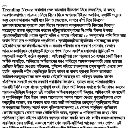
Skip
to
Trending News:
জ্বালানি তেল আমদানি নীতিমালা নিয়ে বিভ্রান্তি, যা বলছে
content
মন্ত্রণালয়
জাপানে তাণ্ডব চালিয়ে চীনের দিকে অগ্রসর টাইফুন ডলফিন, ফ্লাইট ও বন্দর
বন্ধ ঘোষণা
আরাকান আর্মি ধরে নিল ৩ জেলেকে, সাগরে ঝাঁপ দিয়ে ফিরলেন
দুজন
বাংলাদেশের ক্যাম্পে যোগ দিলেন অ্যাডাম আব্বাস
থালাপতি বিজয়ের বিরুদ্ধে
দায়েরকৃত মামলা প্রত্যাহার করলেন স্ত্রী
জুলাইযোদ্ধাদের সিএনজি-রিকশা উপহার
প্রধানমন্ত্রীর
চাকরি পেলেন জুলাই শহিদ ও আহত পরিবারের ১০ সদস্য
কেউ গালি দিলে তার
জবাব দিতে হবে গণতান্ত্রিক পদ্ধতিতে : স্বরাষ্ট্রমন্ত্রী
অস্ট্রেলিয়ায় গমনেচ্ছুদের জন্য
হাইকমিশনের সতর্কবার্তা
এসএসসি ও সমমান পরীক্ষার ফল প্রকাশ সোমবার, যেভাবে
জানবেন
কলম্বিয়ার প্রেসিডেন্ট হিসেবে শপথ নিলেন এসপ্রিয়েলা
বাজার সিন্ডিকেট ও
মজুতদারি করলেই কঠোর ব্যবস্থা : আইনমন্ত্রী
পদ্মা রেল প্রকল্পে ১৩ হাজার কোটি টাকার
অডিট আপত্তি, অনিয়মের অভিযোগের পরও দায়িত্বে আফজাল
আত্মঘাতী বোমা হামলায়
মেসিকে উড়িয়ে দেওয়ার পরিকল্পনা, পুলিশের নথিতে চাঞ্চল্যকর তথ্য
‘জুলাই এখনো শেষ
হয়নি’ প্রদর্শনী শহীদ প্রেসিডেন্ট জিয়ার ভাষণ না থাকার ব্যাখ্যা দিলেন জামায়াত
আমির
গণঅভ্যুত্থানের সঙ্গে প্রথম বেইমানি করেছেন ডা. শফিকুর রহমান: রাশেদ
খাঁন
শিক্ষক সংকটে দেশের সরকারি প্রাথমিক বিদ্যালয়, ব্যাহত হচ্ছে পাঠদান
নাটোরে
গরুবাহী ট্রলির সঙ্গে বাসের মুখোমুখি সংঘর্ষ, নিহত ৩
চিকিৎসক সমাবেশের উদ্বোধন করলেন
প্রধানমন্ত্রী
গ্রিস উপকূলে দুই শতাধিক অভিবাসনপ্রত্যাশী উদ্ধার, অধিকাংশই বাংলাদেশী
ও সুদানি
হরমুজ নিয়ে ইরান-ওমান আলোচনায় আশার আলো দেখছে যুক্তরাষ্ট্র
সারা দেশে
বজ্রবৃষ্টির আভাস, ছয় অঞ্চলে হতে পারে ভারী বর্ষণ
রাষ্ট্রের গুরুত্বপূর্ণ ব্যক্তিদের নিয়ে
অপপ্রচারের বিরুদ্ধে সতর্ক করল পুলিশ
বাংলাদেশসহ ১৪ দেশের সামুদ্রিক প্রতিরক্ষা
জোটের কমান্ডার ঘোষণা করল সৌদি
সৌদি আরব, তুরস্ক ও পাকিস্তানের মধ্যে যৌথ
প্রতিরক্ষা চুক্তি সই
শেখ হাসিনার বক্তব্য ভারত সমর্থন করে না: রণধীর জয়সওয়াল
বগুড়ার
এরুলিয়ায় ফের দুর্ঘটনা, একসঙ্গে প্রাণ গেল স্বামী-স্ত্রী
ভিসা আবেদনে তথ্য গোপন, দুই