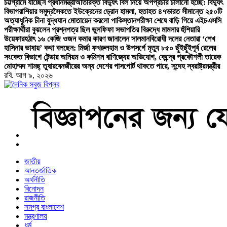
চট্টগ্রামে যাচ্ছেন প্রধানমন্ত্রী
অতিরিক্ত বিদ্যুৎ বিল নিয়ে অপপ্রচার চালানো হচ্ছে: বিদ্যুৎ
বিভাগ
রাশিয়ার সমুদ্রসৈকতে ইউক্রেনের ড্রোন হামলা, হতাহত ৪৭
ভারত সীমান্তে ২৫০টি
অত্যাধুনিক চীনা যুদ্ধযান মোতায়েন করলো পাকিস্তান
পরীক্ষা শেষে বাড়ি গিয়ে এইচএসসি
পরীক্ষার্থীরা বুঝলেন প্রশ্নপত্র ছিল ভুল
ফিফা সভাপতির বিরুদ্ধে মামলার হুঁশিয়ারি
উয়েফার
হঠাৎ ১৬ কেজি ওজন কমার কারণ জানালেন সালমান
বিরোধী দলের নেতারা ‘শেখ
হাসিনার ভাষায়’ কথা বলছেন: মির্জা ফখরুল
হাম ও উপসর্গে মৃত্যু ৮৫০ ছুঁইছুঁই
পূর্ব রেলের
সংকেত বিভাগে টেন্ডার অনিয়ম ও কমিশন বাণিজ্যের অভিযোগ, কেন্দ্রে প্রকৌশলী তারেক
মোহাম্মদ শামছ্ তুষার
বেনজীরের অন্য দেশের পাসপোর্ট থাকতে পারে, সন্দেহ স্বরাষ্ট্রমন্ত্রীর
রবি. আগ ৯, ২০২৬
বাংলা নিউজ পেপার
জাতীয়
আন্তর্জাতিক
অর্থনীতি
বিনোদন
রাজনীতি
সমগ্র বাংলাদেশ
মন্ত্রণালয়
ধর্ম