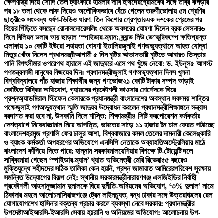
ক্ষেপণাস্ত্র দিয়ে সৌদি তেল ট্যাংকারে হামলার দাবি হুথিদের
প্রেমিকের সঙ্গে তীব্র ঝগড়ার
পর ১৮ তলা থেকে লাফ দিয়েও অলৌকিকভাবে বেঁচে গেলেন তরুণী
ভোলায় ৫ম শ্রেণির
ছাত্রীকে সংঘবদ্ধ ধর্ষণ-ভিডিও ধারণ, তিন কিশোর গ্রেপ্তার
এক দশকের প্রেমের পর
বিয়ের পিঁড়িতে বসছেন রোনালদো
রেসলিং থেকে অবসরের ঘোষণা দিলেন ব্রক লেসনার
৬
দিনে বিলিয়ন ডলার আয় ছাড়াল ‘স্পাইডার-ম্যান: ব্র্যান্ড নিউ ডে’
ভূমিকম্পে ক্ষতিগ্রস্ত
এলাকায় ১০ কোটি ইউরো সহায়তা ঘোষণা ইতালির
জুলাই গণঅভ্যুত্থানে আহত যোদ্ধা
মিতুর খোঁজ নিলেন প্রধানমন্ত্রী
আগামী ৫ দিন বৃষ্টির আভাস
ভারী বৃষ্টিতে আবারও তিস্তার
পানি বিপৎসীমার ওপরে
পথ হারালে এই জাদুঘরে এসে পথ খুঁজে নেবো: ড. ইউনূস
৫ আগস্ট
গণতন্ত্রকামী মানুষের বিজয়ের দিন: প্রধানমন্ত্রী
জুলাই গণঅভ্যুত্থান দিবস খুলনা
বিশ্ববিদ্যালয়ে পাঁচ হাজার শিক্ষার্থীর জন্য গণভোজ
২১ কোটি টাকার সম্পদ আড়াই
কোটিতে বিক্রির অভিযোগ, গৃহায়নের প্রকৌশলী কাওসার মোর্শেদকে ঘিরে
প্রশ্ন
অ্যাডমিরাল স্টিফেন কেলারকে প্রধানমন্ত্রী বাংলাদেশের অবস্থান সবসময় শান্তির
পক্ষে
জুলাই গণঅভ্যুত্থান স্মৃতি জাদুঘর উদ্বোধন করলেন প্রধানমন্ত্রী
শিক্ষাঙ্গনে সন্ত্রাস
বরদাশত করা হবে না, উসকানি দিলে শাস্তি: শিক্ষামন্ত্রী
৪ সিটি করপোরেশন কর্মকর্তার
দেশত্যাগে নিষেধাজ্ঞা
মান নিয়ে আপত্তি, ভারতের সাড়ে ১১ হাজার টন চাল ফেরত পাঠাচ্ছে
বাংলাদেশ
হরমুজ প্রণালি ফের চালুর আশা, বিশ্ববাজারে কমল তেলের দাম
নারী কেলেঙ্কারি
ও ব্যাংক কর্মকর্তা অপহরণের অভিযোগে এনসিপি নেতাকে অব্যাহতি
অস্ট্রেলিয়ার মাঠে
বাংলাদেশ কাঁপিয়ে দিতে পারে: হান্নান সরকার
মালয়েশিয়ার বিপক্ষে টি-টোয়েন্টি দলে
সাব্বির
মারা গেছেন ‘স্পাইডার-ম্যান’ খ্যাত অভিনেত্রী মেরি রিভেরা
৫৫ বছরেও
মুক্তিযুদ্ধে শহীদদের সঠিক তালিকা কেন হয়নি, প্রশ্ন জামায়াত আমিরের
পরিবেশ সুরক্ষায়
সমন্বিত উদ্যোগের বিকল্প নেই: স্থানীয় সরকারমন্ত্রী
নারায়ণগঞ্জ এলজিইডির নির্বাহী
প্রকৌশলী আহসানুজ্জামান দুলালকে ঘিরে দুর্নীতি-অনিয়মের অভিযোগ, ‘৩% দুলাল’ নামে
ঠিকাদার মহলে আলোচনা
সিরাজগঞ্জে ট্রেন লাইনচ্যুত, বন্ধ ঢাকার সঙ্গে উত্তরাঞ্চলের রেল
যোগাযোগ
শেখ হাসিনার বক্তব্য প্রচার করলে ব্যবস্থা নেবে সরকার: প্রধানমন্ত্রীর
উপদেষ্টা
আইআরসি-ইআরসি সেবায় হয়রানি ও অনিয়মের অভিযোগ: আলোচনায় উপ-