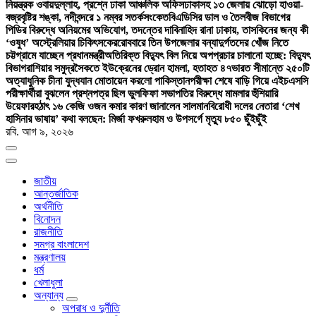
নিয়ন্ত্রক ওবায়দুল্লাহ, প্রশ্নে ঢাকা আঞ্চলিক অফিস
ঢাকাসহ ১৩ জেলায় ঝোড়ো হাওয়া-
বজ্রবৃষ্টির শঙ্কা, নদীবন্দরে ১ নম্বর সতর্কসংকেত
বিএডিসির ডাল ও তৈলবীজ বিভাগের
পিডির বিরুদ্ধে অনিয়মের অভিযোগ, তদন্তের দাবি
নাহিদ রানা ঢাকায়, তাসকিনের জন্য কী
‘ওষুধ’ অস্ট্রেলিয়ার চিকিৎসকের
রোববারে তিন উপজেলার বন্যাদুর্গতদের খোঁজ নিতে
চট্টগ্রামে যাচ্ছেন প্রধানমন্ত্রী
অতিরিক্ত বিদ্যুৎ বিল নিয়ে অপপ্রচার চালানো হচ্ছে: বিদ্যুৎ
বিভাগ
রাশিয়ার সমুদ্রসৈকতে ইউক্রেনের ড্রোন হামলা, হতাহত ৪৭
ভারত সীমান্তে ২৫০টি
অত্যাধুনিক চীনা যুদ্ধযান মোতায়েন করলো পাকিস্তান
পরীক্ষা শেষে বাড়ি গিয়ে এইচএসসি
পরীক্ষার্থীরা বুঝলেন প্রশ্নপত্র ছিল ভুল
ফিফা সভাপতির বিরুদ্ধে মামলার হুঁশিয়ারি
উয়েফার
হঠাৎ ১৬ কেজি ওজন কমার কারণ জানালেন সালমান
বিরোধী দলের নেতারা ‘শেখ
হাসিনার ভাষায়’ কথা বলছেন: মির্জা ফখরুল
হাম ও উপসর্গে মৃত্যু ৮৫০ ছুঁইছুঁই
রবি. আগ ৯, ২০২৬
জাতীয়
আন্তর্জাতিক
অর্থনীতি
বিনোদন
রাজনীতি
সমগ্র বাংলাদেশ
মন্ত্রণালয়
ধর্ম
খেলাধুলা
অন্যান্য
অপরাধ ও দুর্নীতি