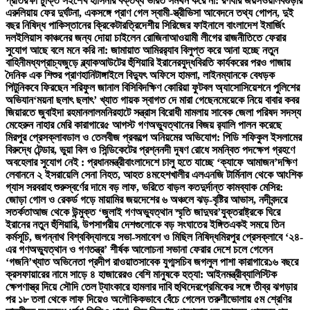
প্রতিরক্ষা চুক্তি সই
শেখ হাসিনার বক্তব্য ভারত সমর্থন করে না: রণধীর জয়সওয়াল
বগুড়ার
এরুলিয়ায় ফের দুর্ঘটনা, একসঙ্গে প্রাণ গেল স্বামী-স্ত্রী
ভিসা আবেদনে তথ্য গোপন, দুই
বছর নিষিদ্ধ পাকিস্তানের ক্রিকেটার
ত্রিদেশীয় সিরিজের ফাইনালে বাংলাদেশ ইমার্জিং
দল
ইলিয়াস কাঞ্চনের জন্য দোয়া চাইলেন রোজিনা
আওয়ামী লীগের রাজনীতিতে ফেরার
সুযোগ আছে বলে মনে করি না: জামায়াত আমির
র‍্যাব বিলুপ্ত করে আনা হচ্ছে নতুন
বাহিনী
মধ্যপ্রাচ্যজুড়ে ব্ল্যাকআউটের হুঁশিয়ারি ইরানের
যুদ্ধবিরতি কার্যকরের পরও গাজায়
দৈনিক এক শিশুর প্রাণহানি
টাঙ্গাইলে বিদ্যুৎ অফিসে হামলা, লাইনম্যানকে বেধড়ক
পিটুনি
কবে ফিরছেন শরিফুল জানাল বিসিবি
দক্ষিণ কোরিয়া ফুটবল অ্যাসোসিয়েশনে পুলিশের
অভিযান
‘ময়না ছলাৎ ছলাৎ’ খ্যাত গায়ক স্বাগত দে মারা গেছেন
মেয়েকে নিয়ে বাবার কবর
জিয়ারতে জুবাইদা রহমান
লালমনিরহাটে সন্ত্রাস বিরোধী মামলায় সাবেক জেলা পরিষদ সদস্য
মেহেরুন নাহার মেরি কারাগারে
৫ আগস্ট গণঅভ্যুত্থানের বিজয় র‍্যালি পালন করেছে
মিরপুর প্রেসক্লাব
ডাল ও তেলবীজ প্রকল্পে অনিয়মের অভিযোগ: পিডি শফিকুল ইসলামের
বিরুদ্ধে টেন্ডার, ভুয়া বিল ও সিন্ডিকেটের প্রশ্ন
নদী দূষণ রোধে সমন্বিত পদক্ষেপ গ্রহণে
অবহেলার সুযোগ নেই : প্রধানমন্ত্রী
বাংলাদেশে চালু হতে যাচ্ছে ‘ক্যাফে আমাজন’
দক্ষিণ
লেবাননে ২ ইসরায়েলি সেনা নিহত, আহত ৪
মহেশখালীর এলএনজি টার্মিনাল থেকে আংশিক
গ্যাস সরবরাহ শুরু
স্বর্ণের দামে বড় লাফ, ভরিতে বাড়ল কত
দুর্দান্ত কামব্যাক মেসির:
জোড়া গোল ও রেকর্ড গড়ে মায়ামির জয়
দেশের ৬ অঞ্চলে ঝড়-বৃষ্টির আভাস, নদীবন্দরে
সতর্কতা
আজ থেকে উন্মুক্ত ‘জুলাই গণঅভ্যুত্থান স্মৃতি জাদুঘর’
যুক্তরাষ্ট্রকে ঘিরে
ইরানের নতুন হুঁশিয়ারি, উপসাগরীয় দেশগুলোকে বড় সংঘাতের ইঙ্গিত
একই সময়ে তিন
কর্মসূচি, জগন্নাথ বিশ্ববিদ্যালয়ে সভা-সমাবেশ ও মিছিল নিষিদ্ধ
মিরপুর প্রেসক্লাবে ‘২৪-
এর গণঅভ্যুত্থান ও গণতন্ত্র’ শীর্ষক আলোচনা সভা
না ফেরার দেশে চলে গেলেন
‘গজনি’খ্যাত অভিনেতা প্রদীপ রাওয়াত
সাবেক যুগ্মসচিব জগলুল পাশা কারাগারে
১৬ বছরে
ক্রসফায়ারের নামে সাড়ে ৪ হাজারেরও বেশি মানুষকে হত্যা: আইনমন্ত্রী
ব্যালিস্টিক
ক্ষেপণাস্ত্র দিয়ে সৌদি তেল ট্যাংকারে হামলার দাবি হুথিদের
প্রেমিকের সঙ্গে তীব্র ঝগড়ার
পর ১৮ তলা থেকে লাফ দিয়েও অলৌকিকভাবে বেঁচে গেলেন তরুণী
ভোলায় ৫ম শ্রেণির