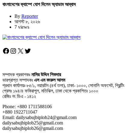
বাংলাদেশের ক্যাম্পে যোগ দিলেন অ্যাডাম আব্বাস
By
Reporter
আগস্ট ৮, ২০২৬
7 views
Facebook
Instagram
X
Twitter
সম্পাদক প্রকাশকঃ
নাসির উদ্দিন শিকদার
ভারপ্রাপ্ত সম্পাদকঃ
এস এম বদরুল আলম
প্রধান কার্যালয়ঃ ৮৫/১, নয়াপল্টন (৪র্থ তলা), ঢাকা- ১০০০, সোনালি অফসেট, প্রিন্টিং
প্রেসঃ ১৯৪/৪ ফকিরাপুল, মতিঝিল, ঢাকা থেকে প্রকাশিতঃ ১০০০
রেজিঃ নং ডিএ - ১৪১২
Phone: +880 1711588106
+880 1922711047
Email: dailysabujbiplob24@gmail.com
dailysabujbiplob25@gmail.com
dailysabujbiplob26@gmail.com