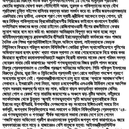
অপপ্রচারের বিরুদ্ধে সতর্ক করল পুলিশ
বাংলাদেশসহ ১৪ দেশের সামুদ্রিক প্রতিরক্ষা
জোটের কমান্ডার ঘোষণা করল সৌদি
সৌদি আরব, তুরস্ক ও পাকিস্তানের মধ্যে যৌথ
প্রতিরক্ষা চুক্তি সই
শেখ হাসিনার বক্তব্য ভারত সমর্থন করে না: রণধীর জয়সওয়াল
বগুড়ার
এরুলিয়ায় ফের দুর্ঘটনা, একসঙ্গে প্রাণ গেল স্বামী-স্ত্রী
ভিসা আবেদনে তথ্য গোপন, দুই
বছর নিষিদ্ধ পাকিস্তানের ক্রিকেটার
ত্রিদেশীয় সিরিজের ফাইনালে বাংলাদেশ ইমার্জিং
দল
ইলিয়াস কাঞ্চনের জন্য দোয়া চাইলেন রোজিনা
আওয়ামী লীগের রাজনীতিতে ফেরার
সুযোগ আছে বলে মনে করি না: জামায়াত আমির
র‍্যাব বিলুপ্ত করে আনা হচ্ছে নতুন
বাহিনী
মধ্যপ্রাচ্যজুড়ে ব্ল্যাকআউটের হুঁশিয়ারি ইরানের
যুদ্ধবিরতি কার্যকরের পরও গাজায়
দৈনিক এক শিশুর প্রাণহানি
টাঙ্গাইলে বিদ্যুৎ অফিসে হামলা, লাইনম্যানকে বেধড়ক
পিটুনি
কবে ফিরছেন শরিফুল জানাল বিসিবি
দক্ষিণ কোরিয়া ফুটবল অ্যাসোসিয়েশনে পুলিশের
অভিযান
‘ময়না ছলাৎ ছলাৎ’ খ্যাত গায়ক স্বাগত দে মারা গেছেন
মেয়েকে নিয়ে বাবার কবর
জিয়ারতে জুবাইদা রহমান
লালমনিরহাটে সন্ত্রাস বিরোধী মামলায় সাবেক জেলা পরিষদ সদস্য
মেহেরুন নাহার মেরি কারাগারে
৫ আগস্ট গণঅভ্যুত্থানের বিজয় র‍্যালি পালন করেছে
মিরপুর প্রেসক্লাব
ডাল ও তেলবীজ প্রকল্পে অনিয়মের অভিযোগ: পিডি শফিকুল ইসলামের
বিরুদ্ধে টেন্ডার, ভুয়া বিল ও সিন্ডিকেটের প্রশ্ন
নদী দূষণ রোধে সমন্বিত পদক্ষেপ গ্রহণে
অবহেলার সুযোগ নেই : প্রধানমন্ত্রী
বাংলাদেশে চালু হতে যাচ্ছে ‘ক্যাফে আমাজন’
দক্ষিণ
লেবাননে ২ ইসরায়েলি সেনা নিহত, আহত ৪
মহেশখালীর এলএনজি টার্মিনাল থেকে আংশিক
গ্যাস সরবরাহ শুরু
স্বর্ণের দামে বড় লাফ, ভরিতে বাড়ল কত
দুর্দান্ত কামব্যাক মেসির:
জোড়া গোল ও রেকর্ড গড়ে মায়ামির জয়
দেশের ৬ অঞ্চলে ঝড়-বৃষ্টির আভাস, নদীবন্দরে
সতর্কতা
আজ থেকে উন্মুক্ত ‘জুলাই গণঅভ্যুত্থান স্মৃতি জাদুঘর’
যুক্তরাষ্ট্রকে ঘিরে
ইরানের নতুন হুঁশিয়ারি, উপসাগরীয় দেশগুলোকে বড় সংঘাতের ইঙ্গিত
একই সময়ে তিন
কর্মসূচি, জগন্নাথ বিশ্ববিদ্যালয়ে সভা-সমাবেশ ও মিছিল নিষিদ্ধ
মিরপুর প্রেসক্লাবে ‘২৪-
এর গণঅভ্যুত্থান ও গণতন্ত্র’ শীর্ষক আলোচনা সভা
না ফেরার দেশে চলে গেলেন
‘গজনি’খ্যাত অভিনেতা প্রদীপ রাওয়াত
সাবেক যুগ্মসচিব জগলুল পাশা কারাগারে
১৬ বছরে
ক্রসফায়ারের নামে সাড়ে ৪ হাজারেরও বেশি মানুষকে হত্যা: আইনমন্ত্রী
ব্যালিস্টিক