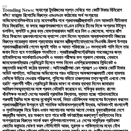
Skip
to
Trending News:
অ্যাগ্রো ট্যুরিজমের স্বপ্ন দেখিয়ে শত কোটি টাকার বিনিয়োগ
content
ফাঁদ? ডায়মন্ড রিসোর্টের বিরুদ্ধে এমএলএম কাঠামোয় অর্থ সংগ্রহের
অভিযোগ
হেলিকপ্টারে চড়ে মহেশখালীর পথে প্রধানমন্ত্রী
জ্বালানি তেল আমদানি নীতিমালা
নিয়ে বিভ্রান্তি, যা বলছে মন্ত্রণালয়
জাপানে তাণ্ডব চালিয়ে চীনের দিকে অগ্রসর টাইফুন
ডলফিন, ফ্লাইট ও বন্দর বন্ধ ঘোষণা
আরাকান আর্মি ধরে নিল ৩ জেলেকে, সাগরে ঝাঁপ
দিয়ে ফিরলেন দুজন
বাংলাদেশের ক্যাম্পে যোগ দিলেন অ্যাডাম আব্বাস
থালাপতি বিজয়ের
বিরুদ্ধে দায়েরকৃত মামলা প্রত্যাহার করলেন স্ত্রী
জুলাইযোদ্ধাদের সিএনজি-রিকশা উপহার
প্রধানমন্ত্রীর
চাকরি পেলেন জুলাই শহিদ ও আহত পরিবারের ১০ সদস্য
কেউ গালি দিলে তার
জবাব দিতে হবে গণতান্ত্রিক পদ্ধতিতে : স্বরাষ্ট্রমন্ত্রী
অস্ট্রেলিয়ায় গমনেচ্ছুদের জন্য
হাইকমিশনের সতর্কবার্তা
এসএসসি ও সমমান পরীক্ষার ফল প্রকাশ সোমবার, যেভাবে
জানবেন
কলম্বিয়ার প্রেসিডেন্ট হিসেবে শপথ নিলেন এসপ্রিয়েলা
বাজার সিন্ডিকেট ও
মজুতদারি করলেই কঠোর ব্যবস্থা : আইনমন্ত্রী
পদ্মা রেল প্রকল্পে ১৩ হাজার কোটি টাকার
অডিট আপত্তি, অনিয়মের অভিযোগের পরও দায়িত্বে আফজাল
আত্মঘাতী বোমা হামলায়
মেসিকে উড়িয়ে দেওয়ার পরিকল্পনা, পুলিশের নথিতে চাঞ্চল্যকর তথ্য
‘জুলাই এখনো শেষ
হয়নি’ প্রদর্শনী শহীদ প্রেসিডেন্ট জিয়ার ভাষণ না থাকার ব্যাখ্যা দিলেন জামায়াত
আমির
গণঅভ্যুত্থানের সঙ্গে প্রথম বেইমানি করেছেন ডা. শফিকুর রহমান: রাশেদ
খাঁন
শিক্ষক সংকটে দেশের সরকারি প্রাথমিক বিদ্যালয়, ব্যাহত হচ্ছে পাঠদান
নাটোরে
গরুবাহী ট্রলির সঙ্গে বাসের মুখোমুখি সংঘর্ষ, নিহত ৩
চিকিৎসক সমাবেশের উদ্বোধন করলেন
প্রধানমন্ত্রী
গ্রিস উপকূলে দুই শতাধিক অভিবাসনপ্রত্যাশী উদ্ধার, অধিকাংশই বাংলাদেশী
ও সুদানি
হরমুজ নিয়ে ইরান-ওমান আলোচনায় আশার আলো দেখছে যুক্তরাষ্ট্র
সারা দেশে
বজ্রবৃষ্টির আভাস, ছয় অঞ্চলে হতে পারে ভারী বর্ষণ
রাষ্ট্রের গুরুত্বপূর্ণ ব্যক্তিদের নিয়ে
অপপ্রচারের বিরুদ্ধে সতর্ক করল পুলিশ
বাংলাদেশসহ ১৪ দেশের সামুদ্রিক প্রতিরক্ষা
জোটের কমান্ডার ঘোষণা করল সৌদি
সৌদি আরব, তুরস্ক ও পাকিস্তানের মধ্যে যৌথ