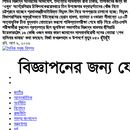
পিডির বিরুদ্ধে অনিয়মের অভিযোগ, তদন্তের দাবি
নাহিদ রানা ঢাকায়, তাসকিনের জন্য কী
‘ওষুধ’ অস্ট্রেলিয়ার চিকিৎসকের
রোববারে তিন উপজেলার বন্যাদুর্গতদের খোঁজ নিতে
চট্টগ্রামে যাচ্ছেন প্রধানমন্ত্রী
অতিরিক্ত বিদ্যুৎ বিল নিয়ে অপপ্রচার চালানো হচ্ছে: বিদ্যুৎ
বিভাগ
রাশিয়ার সমুদ্রসৈকতে ইউক্রেনের ড্রোন হামলা, হতাহত ৪৭
ভারত সীমান্তে ২৫০টি
অত্যাধুনিক চীনা যুদ্ধযান মোতায়েন করলো পাকিস্তান
পরীক্ষা শেষে বাড়ি গিয়ে এইচএসসি
পরীক্ষার্থীরা বুঝলেন প্রশ্নপত্র ছিল ভুল
ফিফা সভাপতির বিরুদ্ধে মামলার হুঁশিয়ারি
উয়েফার
হঠাৎ ১৬ কেজি ওজন কমার কারণ জানালেন সালমান
বিরোধী দলের নেতারা ‘শেখ
হাসিনার ভাষায়’ কথা বলছেন: মির্জা ফখরুল
হাম ও উপসর্গে মৃত্যু ৮৫০ ছুঁইছুঁই
রবি. আগ ৯, ২০২৬
বাংলা নিউজ পেপার
জাতীয়
আন্তর্জাতিক
অর্থনীতি
বিনোদন
রাজনীতি
সমগ্র বাংলাদেশ
মন্ত্রণালয়
ধর্ম