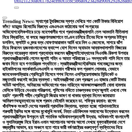
0x0211230a
0x17b24ce8
0x1c8c5b6a
0x23a28a90
0x292828ad
0
Trending News:
অ্যাগ্রো ট্যুরিজমের স্বপ্ন দেখিয়ে শত কোটি টাকার বিনিয়োগ
ফাঁদ? ডায়মন্ড রিসোর্টের বিরুদ্ধে এমএলএম কাঠামোয় অর্থ সংগ্রহের
অভিযোগ
হেলিকপ্টারে চড়ে মহেশখালীর পথে প্রধানমন্ত্রী
জ্বালানি তেল আমদানি নীতিমালা
নিয়ে বিভ্রান্তি, যা বলছে মন্ত্রণালয়
জাপানে তাণ্ডব চালিয়ে চীনের দিকে অগ্রসর টাইফুন
ডলফিন, ফ্লাইট ও বন্দর বন্ধ ঘোষণা
আরাকান আর্মি ধরে নিল ৩ জেলেকে, সাগরে ঝাঁপ
দিয়ে ফিরলেন দুজন
বাংলাদেশের ক্যাম্পে যোগ দিলেন অ্যাডাম আব্বাস
থালাপতি বিজয়ের
বিরুদ্ধে দায়েরকৃত মামলা প্রত্যাহার করলেন স্ত্রী
জুলাইযোদ্ধাদের সিএনজি-রিকশা উপহার
প্রধানমন্ত্রীর
চাকরি পেলেন জুলাই শহিদ ও আহত পরিবারের ১০ সদস্য
কেউ গালি দিলে তার
জবাব দিতে হবে গণতান্ত্রিক পদ্ধতিতে : স্বরাষ্ট্রমন্ত্রী
অস্ট্রেলিয়ায় গমনেচ্ছুদের জন্য
হাইকমিশনের সতর্কবার্তা
এসএসসি ও সমমান পরীক্ষার ফল প্রকাশ সোমবার, যেভাবে
জানবেন
কলম্বিয়ার প্রেসিডেন্ট হিসেবে শপথ নিলেন এসপ্রিয়েলা
বাজার সিন্ডিকেট ও
মজুতদারি করলেই কঠোর ব্যবস্থা : আইনমন্ত্রী
পদ্মা রেল প্রকল্পে ১৩ হাজার কোটি টাকার
অডিট আপত্তি, অনিয়মের অভিযোগের পরও দায়িত্বে আফজাল
আত্মঘাতী বোমা হামলায়
মেসিকে উড়িয়ে দেওয়ার পরিকল্পনা, পুলিশের নথিতে চাঞ্চল্যকর তথ্য
‘জুলাই এখনো শেষ
হয়নি’ প্রদর্শনী শহীদ প্রেসিডেন্ট জিয়ার ভাষণ না থাকার ব্যাখ্যা দিলেন জামায়াত
আমির
গণঅভ্যুত্থানের সঙ্গে প্রথম বেইমানি করেছেন ডা. শফিকুর রহমান: রাশেদ
খাঁন
শিক্ষক সংকটে দেশের সরকারি প্রাথমিক বিদ্যালয়, ব্যাহত হচ্ছে পাঠদান
নাটোরে
গরুবাহী ট্রলির সঙ্গে বাসের মুখোমুখি সংঘর্ষ, নিহত ৩
চিকিৎসক সমাবেশের উদ্বোধন করলেন
প্রধানমন্ত্রী
গ্রিস উপকূলে দুই শতাধিক অভিবাসনপ্রত্যাশী উদ্ধার, অধিকাংশই বাংলাদেশী
ও সুদানি
হরমুজ নিয়ে ইরান-ওমান আলোচনায় আশার আলো দেখছে যুক্তরাষ্ট্র
সারা দেশে
বজ্রবৃষ্টির আভাস, ছয় অঞ্চলে হতে পারে ভারী বর্ষণ
রাষ্ট্রের গুরুত্বপূর্ণ ব্যক্তিদের নিয়ে