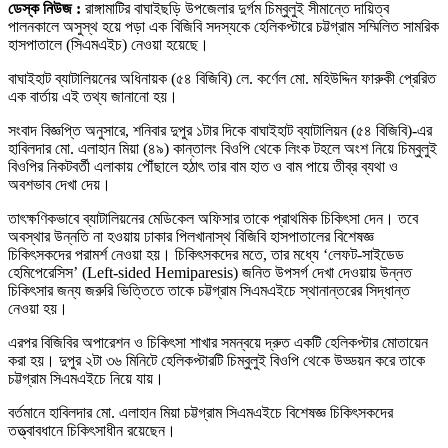
ডেস্ক নিউজ :
রাঙ্গামাটির বাঘাইছড়ি উপজেলার দুর্গম চিম্বুলুই সীমান্তে দায়িত্ব
পালনকালে অসুস্থ হয়ে পড়া এক বিজিবি সদস্যকে হেলিকপ্টারে চট্টগ্রাম সম্মিলিত সামরিক
হাসপাতালে (সিএমএইচ) নেওয়া হয়েছে।
বাঘাইহাট ব্যাটালিয়নের অধিনায়ক (৫৪ বিজিবি) লে. কর্ণেল মো. মহিউদ্দিন ফারুকী প্রেরিত
এক বার্তায় এই তথ্য জানানো হয়।
সংবাদ বিজ্ঞপ্তি অনুসারে, শনিবার দুপুর ১টার দিকে বাঘাইহাট ব্যাটালিয়ন (৫৪ বিজিবি)-এর
হাবিলদার মো. এলাহান মিয়া (৪৯) কান্তালং বিওপি থেকে লিংক টহলে অংশ নিয়ে চিম্বুলুই
বিওপির নিকটবর্তী এলাকায় পৌঁছালে হঠাৎ তার বাম হাত ও বাম পায়ে তীব্র ব্যথা ও
অবশভাব দেখা দেয়।
তাৎক্ষণিকভাবে ব্যাটালিয়নের মেডিকেল অফিসার তাকে প্রাথমিক চিকিৎসা দেন। তবে
অবস্থার উন্নতি না হওয়ায় ঢাকার পিলখানাস্থ বিজিবি হাসপাতালের বিশেষজ্ঞ
চিকিৎসকদের পরামর্শ নেওয়া হয়। চিকিৎসকদের মতে, তার মধ্যে ‘লেফট-সাইডেড
হেমিপেরেসিস’ (Left-sided Hemiparesis) জনিত উপসর্গ দেখা দেওয়ায় উন্নত
চিকিৎসার জন্য জরুরি ভিত্তিতে তাকে চট্টগ্রাম সিএমএইচে স্থানান্তরের সিদ্ধান্ত
নেওয়া হয়।
এরপর বিজিবির অপারেশন ও চিকিৎসা শাখার সমন্বয়ে দ্রুত একটি হেলিকপ্টার মোতায়েন
করা হয়। দুপুর ২টা ৩৬ মিনিটে হেলিকপ্টারটি চিম্বুলুই বিওপি থেকে উড্ডয়ন করে তাকে
চট্টগ্রাম সিএমএইচে নিয়ে যায়।
বর্তমানে হাবিলদার মো. এলাহান মিয়া চট্টগ্রাম সিএমএইচে বিশেষজ্ঞ চিকিৎসকদের
তত্ত্বাবধানে চিকিৎসাধীন রয়েছেন।