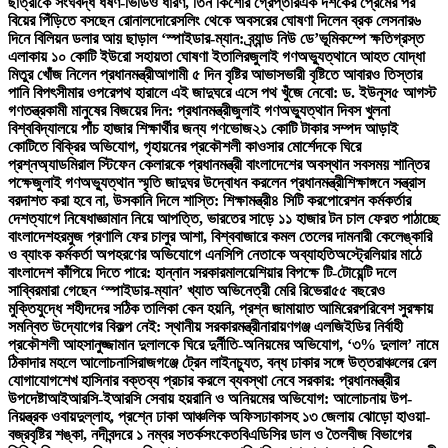
ছাত্রীকে সংঘবদ্ধ ধর্ষণ-ভিডিও ধারণ, তিন কিশোর গ্রেপ্তার
এক দশকের প্রেমের পর
বিয়ের পিঁড়িতে বসছেন রোনালদো
রেসলিং থেকে অবসরের ঘোষণা দিলেন ব্রক লেসনার
৬
দিনে বিলিয়ন ডলার আয় ছাড়াল ‘স্পাইডার-ম্যান: ব্র্যান্ড নিউ ডে’
ভূমিকম্পে ক্ষতিগ্রস্ত
এলাকায় ১০ কোটি ইউরো সহায়তা ঘোষণা ইতালির
জুলাই গণঅভ্যুত্থানে আহত যোদ্ধা
মিতুর খোঁজ নিলেন প্রধানমন্ত্রী
আগামী ৫ দিন বৃষ্টির আভাস
ভারী বৃষ্টিতে আবারও তিস্তার
পানি বিপৎসীমার ওপরে
পথ হারালে এই জাদুঘরে এসে পথ খুঁজে নেবো: ড. ইউনূস
৫ আগস্ট
গণতন্ত্রকামী মানুষের বিজয়ের দিন: প্রধানমন্ত্রী
জুলাই গণঅভ্যুত্থান দিবস খুলনা
বিশ্ববিদ্যালয়ে পাঁচ হাজার শিক্ষার্থীর জন্য গণভোজ
২১ কোটি টাকার সম্পদ আড়াই
কোটিতে বিক্রির অভিযোগ, গৃহায়নের প্রকৌশলী কাওসার মোর্শেদকে ঘিরে
প্রশ্ন
অ্যাডমিরাল স্টিফেন কেলারকে প্রধানমন্ত্রী বাংলাদেশের অবস্থান সবসময় শান্তির
পক্ষে
জুলাই গণঅভ্যুত্থান স্মৃতি জাদুঘর উদ্বোধন করলেন প্রধানমন্ত্রী
শিক্ষাঙ্গনে সন্ত্রাস
বরদাশত করা হবে না, উসকানি দিলে শাস্তি: শিক্ষামন্ত্রী
৪ সিটি করপোরেশন কর্মকর্তার
দেশত্যাগে নিষেধাজ্ঞা
মান নিয়ে আপত্তি, ভারতের সাড়ে ১১ হাজার টন চাল ফেরত পাঠাচ্ছে
বাংলাদেশ
হরমুজ প্রণালি ফের চালুর আশা, বিশ্ববাজারে কমল তেলের দাম
নারী কেলেঙ্কারি
ও ব্যাংক কর্মকর্তা অপহরণের অভিযোগে এনসিপি নেতাকে অব্যাহতি
অস্ট্রেলিয়ার মাঠে
বাংলাদেশ কাঁপিয়ে দিতে পারে: হান্নান সরকার
মালয়েশিয়ার বিপক্ষে টি-টোয়েন্টি দলে
সাব্বির
মারা গেছেন ‘স্পাইডার-ম্যান’ খ্যাত অভিনেত্রী মেরি রিভেরা
৫৫ বছরেও
মুক্তিযুদ্ধে শহীদদের সঠিক তালিকা কেন হয়নি, প্রশ্ন জামায়াত আমিরের
পরিবেশ সুরক্ষায়
সমন্বিত উদ্যোগের বিকল্প নেই: স্থানীয় সরকারমন্ত্রী
নারায়ণগঞ্জ এলজিইডির নির্বাহী
প্রকৌশলী আহসানুজ্জামান দুলালকে ঘিরে দুর্নীতি-অনিয়মের অভিযোগ, ‘৩% দুলাল’ নামে
ঠিকাদার মহলে আলোচনা
সিরাজগঞ্জে ট্রেন লাইনচ্যুত, বন্ধ ঢাকার সঙ্গে উত্তরাঞ্চলের রেল
যোগাযোগ
শেখ হাসিনার বক্তব্য প্রচার করলে ব্যবস্থা নেবে সরকার: প্রধানমন্ত্রীর
উপদেষ্টা
আইআরসি-ইআরসি সেবায় হয়রানি ও অনিয়মের অভিযোগ: আলোচনায় উপ-
নিয়ন্ত্রক ওবায়দুল্লাহ, প্রশ্নে ঢাকা আঞ্চলিক অফিস
ঢাকাসহ ১৩ জেলায় ঝোড়ো হাওয়া-
বজ্রবৃষ্টির শঙ্কা, নদীবন্দরে ১ নম্বর সতর্কসংকেত
বিএডিসির ডাল ও তৈলবীজ বিভাগের