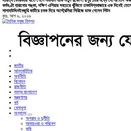
দায়িত্ব বেসরকারি খাতে গেলে সমাধান নাকি নতুন দুর্ভোগ?
দুপুর ১টার মধ্যে দেশের তিন অঞ্চ
কর্মঘণ্টা হারানোর শঙ্কা, দক্ষিণ এশিয়ায় সবচেয়ে ঝুঁকিতে ঢাকা
বিশ্ববাজারে এক দিনেই তেল
সালাহউদ্দিন
ইনজুরি কাটিয়ে চমক দিয়ে অস্ট্রেলিয়া সিরিজে ডাক পেলেন লিটন
বৃহঃ. আগ ৬, ২০২৬
বাংলা নিউজ পেপার
জাতীয়
আন্তর্জাতিক
অর্থনীতি
বিনোদন
রাজনীতি
সমগ্র বাংলাদেশ
মন্ত্রণালয়
ধর্ম
খেলাধুলা
অন্যান্য
অপরাধ ও দুর্নীতি
আবহাওয়া ও পরিবেশ
কৃষি