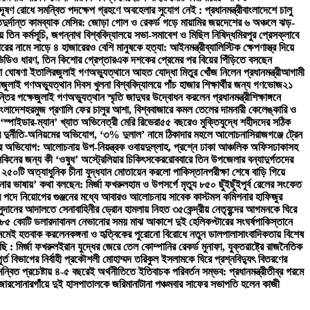
দূষণ রোধে সমন্বিত পদক্ষেপ গ্রহণে অবহেলার সুযোগ নেই : প্রধানমন্ত্রী
বাংলাদেশে চালু
ত
দুর্দান্ত কামব্যাক মেসির: জোড়া গোল ও রেকর্ড গড়ে মায়ামির জয়
দেশের ৬ অঞ্চলে ঝড়-
তিন কর্মসূচি, জগন্নাথ বিশ্ববিদ্যালয়ে সভা-সমাবেশ ও মিছিল নিষিদ্ধ
মিরপুর প্রেসক্লাবে
রের নামে সাড়ে ৪ হাজারেরও বেশি মানুষকে হত্যা: আইনমন্ত্রী
ব্যালিস্টিক ক্ষেপণাস্ত্র দিয়ে
ভিডিও ধারণ, তিন কিশোর গ্রেপ্তার
এক দশকের প্রেমের পর বিয়ের পিঁড়িতে বসছেন
া ঘোষণা ইতালির
জুলাই গণঅভ্যুত্থানে আহত যোদ্ধা মিতুর খোঁজ নিলেন প্রধানমন্ত্রী
আগামী
ী
জুলাই গণঅভ্যুত্থান দিবস খুলনা বিশ্ববিদ্যালয়ে পাঁচ হাজার শিক্ষার্থীর জন্য গণভোজ
২১
্তির পক্ষে
জুলাই গণঅভ্যুত্থান স্মৃতি জাদুঘর উদ্বোধন করলেন প্রধানমন্ত্রী
শিক্ষাঙ্গনে
াংলাদেশ
হরমুজ প্রণালি ফের চালুর আশা, বিশ্ববাজারে কমল তেলের দাম
নারী কেলেঙ্কারি ও
‘স্পাইডার-ম্যান’ খ্যাত অভিনেত্রী মেরি রিভেরা
৫৫ বছরেও মুক্তিযুদ্ধে শহীদদের সঠিক
িরে দুর্নীতি-অনিয়মের অভিযোগ, ‘৩% দুলাল’ নামে ঠিকাদার মহলে আলোচনা
সিরাজগঞ্জে ট্রেন
ভিযোগ: আলোচনায় উপ-নিয়ন্ত্রক ওবায়দুল্লাহ, প্রশ্নে ঢাকা আঞ্চলিক অফিস
ঢাকাসহ
সকিনের জন্য কী ‘ওষুধ’ অস্ট্রেলিয়ার চিকিৎসকের
রোববারে তিন উপজেলার বন্যাদুর্গতদের
 ২৫০টি অত্যাধুনিক চীনা যুদ্ধযান মোতায়েন করলো পাকিস্তান
পরীক্ষা শেষে বাড়ি গিয়ে
নার ভাষায়’ কথা বলছেন: মির্জা ফখরুল
হাম ও উপসর্গে মৃত্যু ৮৫০ ছুঁইছুঁই
পূর্ব রেলের সংকেত
 পদে নিয়োগের গুঞ্জনের মধ্যে আবারও আলোচনায় সাবেক কাস্টমস কমিশনার হাফিজুর
সুদানের আদালতে সেনাবাহিনীর ড্রোন হামলায় নিহত ৩৫
কেন্দ্রীয় নেতৃবৃন্দের আগমনকে ঘিরে
 ২৮৫ কোটি ডলার
দাবানল নেভানোর সময় মাঝ আকাশে দুই হেলিকপ্টারের সংঘর্ষ
পাকিস্তানে
 নেমেই হতবাক করলেন
কঙ্গনা ও হৃত্বিকের পুরোনো বিরোধে নতুন ডালপালা
সাংবাদিকতায় বিশেষ
ছি : মির্জা ফখরুল
ইরান যুদ্ধের জেরে তেল কোম্পানির রেকর্ড মুনাফা, যুক্তরাষ্ট্রে রাজনৈতিক
 বিভাগের নির্বাহী প্রকৌশলী মোহাম্মদ তরিকুল ইসলামকে ঘিরে প্রশ্ন
বিদ্যুৎ বিতরণের
ন্বিত প্রচেষ্টায় ৪-৫ বছরেই অর্থনীতিতে ইতিবাচক পরিবর্তন সম্ভব: প্রধানমন্ত্রী
তীব্র গরমে
জার
সোনারগাঁয়ে দুই হাসপাতালকে জরিমানা
টানা পঞ্চমবার সাফের সভাপতি হলেন কাজী