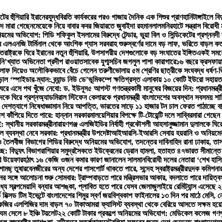
টের হুঁশিয়ারি ইরানের
যুদ্ধবিরতি কার্যকরের পরও গাজায় দৈনিক এক শিশুর প্রাণহানি
টাঙ্গাইলে ব
দে মারা গেছেন
মেয়েকে নিয়ে বাবার কবর জিয়ারতে জুবাইদা রহমান
লালমনিরহাটে সন্ত্রাস বিরোধ
়মের অভিযোগ: পিডি শফিকুল ইসলামের বিরুদ্ধে টেন্ডার, ভুয়া বিল ও সিন্ডিকেটের প্রশ্ন
নদী 
 এলএনজি টার্মিনাল থেকে আংশিক গ্যাস সরবরাহ শুরু
স্বর্ণের দামে বড় লাফ, ভরিতে বাড়ল ক
্তরাষ্ট্রকে ঘিরে ইরানের নতুন হুঁশিয়ারি, উপসাগরীয় দেশগুলোকে বড় সংঘাতের ইঙ্গিত
একই সময়ে 
ি’খ্যাত অভিনেতা প্রদীপ রাওয়াত
সাবেক যুগ্মসচিব জগলুল পাশা কারাগারে
১৬ বছরে ক্রসফায়া
ে লাফ দিয়েও অলৌকিকভাবে বেঁচে গেলেন তরুণী
ভোলায় ৫ম শ্রেণির ছাত্রীকে সংঘবদ্ধ ধর্ষণ-
 ‘স্পাইডার-ম্যান: ব্র্যান্ড নিউ ডে’
ভূমিকম্পে ক্ষতিগ্রস্ত এলাকায় ১০ কোটি ইউরো সহায়ত
ঘরে এসে পথ খুঁজে নেবো: ড. ইউনূস
৫ আগস্ট গণতন্ত্রকামী মানুষের বিজয়ের দিন: প্রধানমন্ত্র
কে ঘিরে প্রশ্ন
অ্যাডমিরাল স্টিফেন কেলারকে প্রধানমন্ত্রী বাংলাদেশের অবস্থান সবসময় শান
 দেশত্যাগে নিষেধাজ্ঞা
মান নিয়ে আপত্তি, ভারতের সাড়ে ১১ হাজার টন চাল ফেরত পাঠাচ্ছে ব
েশ কাঁপিয়ে দিতে পারে: হান্নান সরকার
মালয়েশিয়ার বিপক্ষে টি-টোয়েন্টি দলে সাব্বির
মারা গেছেন 
 স্থানীয় সরকারমন্ত্রী
নারায়ণগঞ্জ এলজিইডির নির্বাহী প্রকৌশলী আহসানুজ্জামান দুলালকে ঘ
 ব্যবস্থা নেবে সরকার: প্রধানমন্ত্রীর উপদেষ্টা
আইআরসি-ইআরসি সেবায় হয়রানি ও অনিয়মের অ
 তৈলবীজ বিভাগের পিডির বিরুদ্ধে অনিয়মের অভিযোগ, তদন্তের দাবি
নাহিদ রানা ঢাকায়, তা
ে: বিদ্যুৎ বিভাগ
রাশিয়ার সমুদ্রসৈকতে ইউক্রেনের ড্রোন হামলা, হতাহত ৪৭
ভারত সীমান্তে
রি উয়েফার
হঠাৎ ১৬ কেজি ওজন কমার কারণ জানালেন সালমান
বিরোধী দলের নেতারা ‘শেখ হাসি
ামছ্ তুষার
বেনজীরের অন্য দেশের পাসপোর্ট থাকতে পারে, সন্দেহ স্বরাষ্ট্রমন্ত্রীর
দুদক কমিশনার
ের সঙ্গে আলোচনা শুরু সোমবার: ট্রাম্প
বাড়তে পারে মন্ত্রিসভার আকার, বদলাতে পারে দায়িত্ব
্যে স্বল্পমেয়াদি বন্যার আশঙ্কা, প্লাবিত হতে পারে যেসব জেলা
জুলাইয়ে রেমিট্যান্স এসেছে
ভ মিক্সড টিম ইভেন্টে বাংলাদেশের শিমুর স্বর্ণ জয়
বিশ্বকাপ ফাইনালের ১৩ দিন পর মাঠে মেসি,
েজির এলপিজির দাম বাড়ল ৭০ টাকা
আমরা ফ্যাসিস্ট ব্যবস্থা থেকে বেরিয়ে আসতে সক্ষম হয়ে
 যম সেলে ৮ ইঞ্চি টয়লেট
২২ কোটি টাকার প্রকল্পে অনিয়মের অভিযোগ: মেডিকেল কলেজ গণপূর্ত