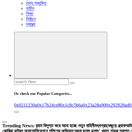
তথ্য প্রযুক্তি
পর্যটন
শিক্ষা
নির্বাচন
স্বাস্থ্য
Search
for:
Or check our Popular Categories...
0x0211230a
0x17b24ce8
0x1c8c5b6a
0x23a28a90
0x292828ad
0
Trending News:
র‍্যাব বিলুপ্ত করে আনা হচ্ছে নতুন বাহিনী
মধ্যপ্রাচ্যজুড়ে ব্ল্যাকআউ
কোরিয়া ফুটবল অ্যাসোসিয়েশনে পুলিশের অভিযান
‘ময়না ছলাৎ ছলাৎ’ খ্যাত গায়ক স্বাগত 