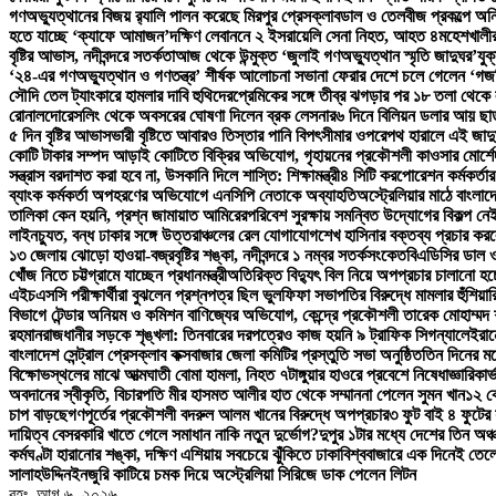
গণঅভ্যুত্থানের বিজয় র‍্যালি পালন করেছে মিরপুর প্রেসক্লাব
ডাল ও তেলবীজ প্রকল্পে অনিয
হতে যাচ্ছে ‘ক্যাফে আমাজন’
দক্ষিণ লেবাননে ২ ইসরায়েলি সেনা নিহত, আহত ৪
মহেশখালীর
বৃষ্টির আভাস, নদীবন্দরে সতর্কতা
আজ থেকে উন্মুক্ত ‘জুলাই গণঅভ্যুত্থান স্মৃতি জাদুঘর’
যুক
‘২৪-এর গণঅভ্যুত্থান ও গণতন্ত্র’ শীর্ষক আলোচনা সভা
না ফেরার দেশে চলে গেলেন ‘গজন
সৌদি তেল ট্যাংকারে হামলার দাবি হুথিদের
প্রেমিকের সঙ্গে তীব্র ঝগড়ার পর ১৮ তলা থেক
রোনালদো
রেসলিং থেকে অবসরের ঘোষণা দিলেন ব্রক লেসনার
৬ দিনে বিলিয়ন ডলার আয় ছাড়াল
৫ দিন বৃষ্টির আভাস
ভারী বৃষ্টিতে আবারও তিস্তার পানি বিপৎসীমার ওপরে
পথ হারালে এই জাদু
কোটি টাকার সম্পদ আড়াই কোটিতে বিক্রির অভিযোগ, গৃহায়নের প্রকৌশলী কাওসার মোর্শেদ
সন্ত্রাস বরদাশত করা হবে না, উসকানি দিলে শাস্তি: শিক্ষামন্ত্রী
৪ সিটি করপোরেশন কর্মকর্তার
ব্যাংক কর্মকর্তা অপহরণের অভিযোগে এনসিপি নেতাকে অব্যাহতি
অস্ট্রেলিয়ার মাঠে বাংলাদ
তালিকা কেন হয়নি, প্রশ্ন জামায়াত আমিরের
পরিবেশ সুরক্ষায় সমন্বিত উদ্যোগের বিকল্প নেই:
লাইনচ্যুত, বন্ধ ঢাকার সঙ্গে উত্তরাঞ্চলের রেল যোগাযোগ
শেখ হাসিনার বক্তব্য প্রচার করলে
১৩ জেলায় ঝোড়ো হাওয়া-বজ্রবৃষ্টির শঙ্কা, নদীবন্দরে ১ নম্বর সতর্কসংকেত
বিএডিসির ডাল ও
খোঁজ নিতে চট্টগ্রামে যাচ্ছেন প্রধানমন্ত্রী
অতিরিক্ত বিদ্যুৎ বিল নিয়ে অপপ্রচার চালানো হচ্ছ
এইচএসসি পরীক্ষার্থীরা বুঝলেন প্রশ্নপত্র ছিল ভুল
ফিফা সভাপতির বিরুদ্ধে মামলার হুঁশিয়া
বিভাগে টেন্ডার অনিয়ম ও কমিশন বাণিজ্যের অভিযোগ, কেন্দ্রে প্রকৌশলী তারেক মোহাম্মদ শ
রহমান
রাজধানীর সড়কে শৃঙ্খলা: তিনবারের দরপত্রেও কাজ হয়নি ৯ ট্রাফিক সিগন্যালে
ইরান
বাংলাদেশ সেন্ট্রাল প্রেসক্লাব কক্সবাজার জেলা কমিটির প্রস্তুতি সভা অনুষ্ঠিত
তিন দিনের মধ
বিক্ষোভস্থলের মাঝে আত্মঘাতী বোমা হামলা, নিহত ৭
টাঙ্গুয়ার হাওরে প্রবেশে নিষেধাজ্ঞা
রিকার্
অবদানের স্বীকৃতি, বিচারপতি মীর হাসমত আলীর হাত থেকে সম্মাননা পেলেন সুমন খান
১২ ক
চাপ বাড়ছে
গণপূর্তের প্রকৌশলী বদরুল আলম খানের বিরুদ্ধে অপপ্রচার
৩ ফুট বাই ৪ ফুটের
দায়িত্ব বেসরকারি খাতে গেলে সমাধান নাকি নতুন দুর্ভোগ?
দুপুর ১টার মধ্যে দেশের তিন অঞ্চ
কর্মঘণ্টা হারানোর শঙ্কা, দক্ষিণ এশিয়ায় সবচেয়ে ঝুঁকিতে ঢাকা
বিশ্ববাজারে এক দিনেই তেল
সালাহউদ্দিন
ইনজুরি কাটিয়ে চমক দিয়ে অস্ট্রেলিয়া সিরিজে ডাক পেলেন লিটন
বৃহঃ. আগ ৬, ২০২৬