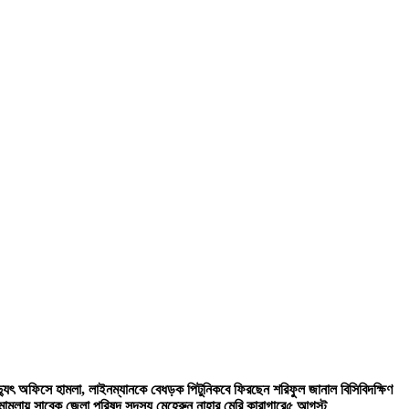
িদ্যুৎ অফিসে হামলা, লাইনম্যানকে বেধড়ক পিটুনি
কবে ফিরছেন শরিফুল জানাল বিসিবি
দক্ষিণ
ী মামলায় সাবেক জেলা পরিষদ সদস্য মেহেরুন নাহার মেরি কারাগারে
৫ আগস্ট