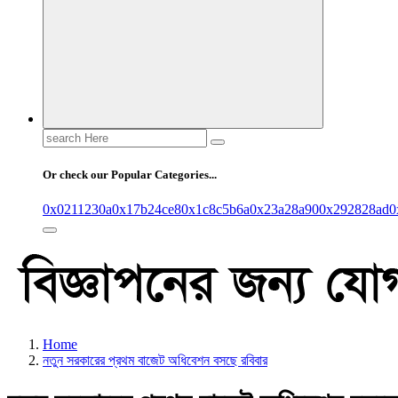
Search
for:
Or check our Popular Categories...
0x0211230a
0x17b24ce8
0x1c8c5b6a
0x23a28a90
0x292828ad
0
Home
নতুন সরকারের প্রথম বাজেট অধিবেশন বসছে রবিবার