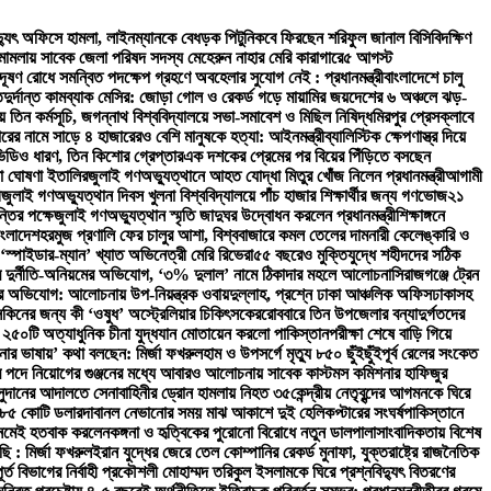
িদ্যুৎ অফিসে হামলা, লাইনম্যানকে বেধড়ক পিটুনি
কবে ফিরছেন শরিফুল জানাল বিসিবি
দক্ষিণ
ী মামলায় সাবেক জেলা পরিষদ সদস্য মেহেরুন নাহার মেরি কারাগারে
৫ আগস্ট
দূষণ রোধে সমন্বিত পদক্ষেপ গ্রহণে অবহেলার সুযোগ নেই : প্রধানমন্ত্রী
বাংলাদেশে চালু
ত
দুর্দান্ত কামব্যাক মেসির: জোড়া গোল ও রেকর্ড গড়ে মায়ামির জয়
দেশের ৬ অঞ্চলে ঝড়-
তিন কর্মসূচি, জগন্নাথ বিশ্ববিদ্যালয়ে সভা-সমাবেশ ও মিছিল নিষিদ্ধ
মিরপুর প্রেসক্লাবে
রের নামে সাড়ে ৪ হাজারেরও বেশি মানুষকে হত্যা: আইনমন্ত্রী
ব্যালিস্টিক ক্ষেপণাস্ত্র দিয়ে
ভিডিও ধারণ, তিন কিশোর গ্রেপ্তার
এক দশকের প্রেমের পর বিয়ের পিঁড়িতে বসছেন
া ঘোষণা ইতালির
জুলাই গণঅভ্যুত্থানে আহত যোদ্ধা মিতুর খোঁজ নিলেন প্রধানমন্ত্রী
আগামী
ী
জুলাই গণঅভ্যুত্থান দিবস খুলনা বিশ্ববিদ্যালয়ে পাঁচ হাজার শিক্ষার্থীর জন্য গণভোজ
২১
্তির পক্ষে
জুলাই গণঅভ্যুত্থান স্মৃতি জাদুঘর উদ্বোধন করলেন প্রধানমন্ত্রী
শিক্ষাঙ্গনে
াংলাদেশ
হরমুজ প্রণালি ফের চালুর আশা, বিশ্ববাজারে কমল তেলের দাম
নারী কেলেঙ্কারি ও
‘স্পাইডার-ম্যান’ খ্যাত অভিনেত্রী মেরি রিভেরা
৫৫ বছরেও মুক্তিযুদ্ধে শহীদদের সঠিক
িরে দুর্নীতি-অনিয়মের অভিযোগ, ‘৩% দুলাল’ নামে ঠিকাদার মহলে আলোচনা
সিরাজগঞ্জে ট্রেন
ভিযোগ: আলোচনায় উপ-নিয়ন্ত্রক ওবায়দুল্লাহ, প্রশ্নে ঢাকা আঞ্চলিক অফিস
ঢাকাসহ
সকিনের জন্য কী ‘ওষুধ’ অস্ট্রেলিয়ার চিকিৎসকের
রোববারে তিন উপজেলার বন্যাদুর্গতদের
 ২৫০টি অত্যাধুনিক চীনা যুদ্ধযান মোতায়েন করলো পাকিস্তান
পরীক্ষা শেষে বাড়ি গিয়ে
নার ভাষায়’ কথা বলছেন: মির্জা ফখরুল
হাম ও উপসর্গে মৃত্যু ৮৫০ ছুঁইছুঁই
পূর্ব রেলের সংকেত
 পদে নিয়োগের গুঞ্জনের মধ্যে আবারও আলোচনায় সাবেক কাস্টমস কমিশনার হাফিজুর
সুদানের আদালতে সেনাবাহিনীর ড্রোন হামলায় নিহত ৩৫
কেন্দ্রীয় নেতৃবৃন্দের আগমনকে ঘিরে
 ২৮৫ কোটি ডলার
দাবানল নেভানোর সময় মাঝ আকাশে দুই হেলিকপ্টারের সংঘর্ষ
পাকিস্তানে
 নেমেই হতবাক করলেন
কঙ্গনা ও হৃত্বিকের পুরোনো বিরোধে নতুন ডালপালা
সাংবাদিকতায় বিশেষ
ছি : মির্জা ফখরুল
ইরান যুদ্ধের জেরে তেল কোম্পানির রেকর্ড মুনাফা, যুক্তরাষ্ট্রে রাজনৈতিক
 বিভাগের নির্বাহী প্রকৌশলী মোহাম্মদ তরিকুল ইসলামকে ঘিরে প্রশ্ন
বিদ্যুৎ বিতরণের