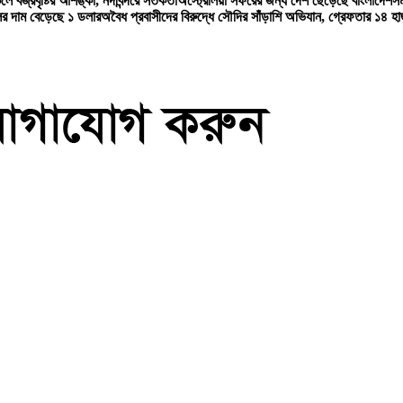
লে বজ্রবৃষ্টির আশঙ্কা, নদীবন্দরে সতর্কতা
অস্ট্রেলিয়া সফরের জন্য দেশ ছেড়েছে বাংলাদেশ
সম
ের দাম বেড়েছে ১ ডলার
অবৈধ প্রবাসীদের বিরুদ্ধে সৌদির সাঁড়াশি অভিযান, গ্রেফতার ১৪ হা