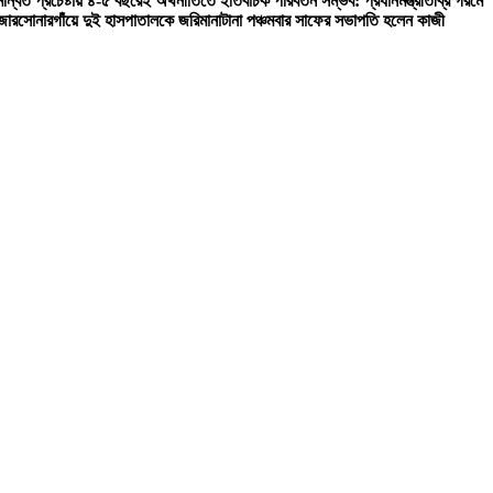
ন্বিত প্রচেষ্টায় ৪-৫ বছরেই অর্থনীতিতে ইতিবাচক পরিবর্তন সম্ভব: প্রধানমন্ত্রী
তীব্র গরমে
জার
সোনারগাঁয়ে দুই হাসপাতালকে জরিমানা
টানা পঞ্চমবার সাফের সভাপতি হলেন কাজী