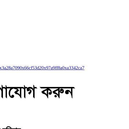
x3a28a709
0x66cf53d2
0x97a9ff8a
0xa3342ca7