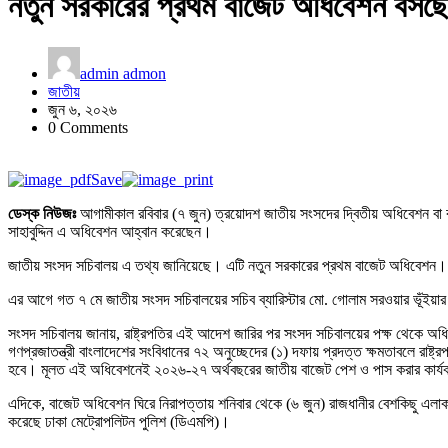
নতুন সরকারের প্রথম বাজেট অধিবেশন বসছে
admin admon
জাতীয়
জুন ৬, ২০২৬
0 Comments
Save
ডেস্ক নিউজঃ
আগামীকাল রবিবার (৭ জুন) ত্রয়োদশ জাতীয় সংসদের দ্বিতীয় অধিবেশন বা 
সাহাবুদ্দিন এ অধিবেশন আহ্বান করেছেন।
জাতীয় সংসদ সচিবালয় এ তথ্য জানিয়েছে। এটি নতুন সরকারের প্রথম বাজেট অধিবেশন।
এর আগে গত ৭ মে জাতীয় সংসদ সচিবালয়ের সচিব ব্যারিস্টার মো. গোলাম সরওয়ার ভূঁইয়ার 
সংসদ সচিবালয় জানায়, রাষ্ট্রপতির এই আদেশ জারির পর সংসদ সচিবালয়ের পক্ষ থেকে অধি
গণপ্রজাতন্ত্রী বাংলাদেশের সংবিধানের ৭২ অনুচ্ছেদের (১) দফায় প্রদত্ত ক্ষমতাবলে রাষ
হবে। মূলত এই অধিবেশনেই ২০২৬-২৭ অর্থবছরের জাতীয় বাজেট পেশ ও পাস করার কার্যক
এদিকে, বাজেট অধিবেশন ঘিরে নিরাপত্তায় শনিবার থেকে (৬ জুন) রাজধানীর বেশকিছু এলাক
করেছে ঢাকা মেট্রোপলিটন পুলিশ (ডিএমপি)।