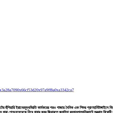
x3a28a709
0x66cf53d2
0x97a9ff8a
0xa3342ca7
টের হুঁশিয়ারি ইরানের
যুদ্ধবিরতি কার্যকরের পরও গাজায় দৈনিক এক শিশুর প্রাণহানি
টাঙ্গাইলে ব
দে মারা গেছেন
মেয়েকে নিয়ে বাবার কবর জিয়ারতে জুবাইদা রহমান
লালমনিরহাটে সন্ত্রাস বিরোধ