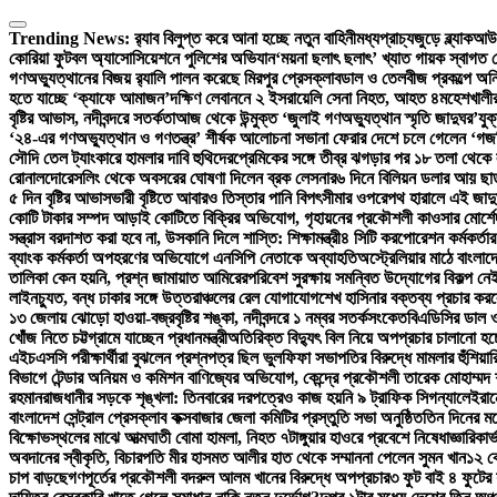
Skip
to
Trending News:
র‍্যাব বিলুপ্ত করে আনা হচ্ছে নতুন বাহিনী
মধ্যপ্রাচ্যজুড়ে ব্ল্যাকআউ
content
কোরিয়া ফুটবল অ্যাসোসিয়েশনে পুলিশের অভিযান
‘ময়না ছলাৎ ছলাৎ’ খ্যাত গায়ক স্বাগত 
গণঅভ্যুত্থানের বিজয় র‍্যালি পালন করেছে মিরপুর প্রেসক্লাব
ডাল ও তেলবীজ প্রকল্পে অনিয
হতে যাচ্ছে ‘ক্যাফে আমাজন’
দক্ষিণ লেবাননে ২ ইসরায়েলি সেনা নিহত, আহত ৪
মহেশখালীর
বৃষ্টির আভাস, নদীবন্দরে সতর্কতা
আজ থেকে উন্মুক্ত ‘জুলাই গণঅভ্যুত্থান স্মৃতি জাদুঘর’
যুক
‘২৪-এর গণঅভ্যুত্থান ও গণতন্ত্র’ শীর্ষক আলোচনা সভা
না ফেরার দেশে চলে গেলেন ‘গজন
সৌদি তেল ট্যাংকারে হামলার দাবি হুথিদের
প্রেমিকের সঙ্গে তীব্র ঝগড়ার পর ১৮ তলা থেক
রোনালদো
রেসলিং থেকে অবসরের ঘোষণা দিলেন ব্রক লেসনার
৬ দিনে বিলিয়ন ডলার আয় ছাড়াল
৫ দিন বৃষ্টির আভাস
ভারী বৃষ্টিতে আবারও তিস্তার পানি বিপৎসীমার ওপরে
পথ হারালে এই জাদু
কোটি টাকার সম্পদ আড়াই কোটিতে বিক্রির অভিযোগ, গৃহায়নের প্রকৌশলী কাওসার মোর্শেদ
সন্ত্রাস বরদাশত করা হবে না, উসকানি দিলে শাস্তি: শিক্ষামন্ত্রী
৪ সিটি করপোরেশন কর্মকর্তার
ব্যাংক কর্মকর্তা অপহরণের অভিযোগে এনসিপি নেতাকে অব্যাহতি
অস্ট্রেলিয়ার মাঠে বাংলাদ
তালিকা কেন হয়নি, প্রশ্ন জামায়াত আমিরের
পরিবেশ সুরক্ষায় সমন্বিত উদ্যোগের বিকল্প নেই:
লাইনচ্যুত, বন্ধ ঢাকার সঙ্গে উত্তরাঞ্চলের রেল যোগাযোগ
শেখ হাসিনার বক্তব্য প্রচার করলে
১৩ জেলায় ঝোড়ো হাওয়া-বজ্রবৃষ্টির শঙ্কা, নদীবন্দরে ১ নম্বর সতর্কসংকেত
বিএডিসির ডাল ও
খোঁজ নিতে চট্টগ্রামে যাচ্ছেন প্রধানমন্ত্রী
অতিরিক্ত বিদ্যুৎ বিল নিয়ে অপপ্রচার চালানো হচ্ছ
এইচএসসি পরীক্ষার্থীরা বুঝলেন প্রশ্নপত্র ছিল ভুল
ফিফা সভাপতির বিরুদ্ধে মামলার হুঁশিয়া
বিভাগে টেন্ডার অনিয়ম ও কমিশন বাণিজ্যের অভিযোগ, কেন্দ্রে প্রকৌশলী তারেক মোহাম্মদ শ
রহমান
রাজধানীর সড়কে শৃঙ্খলা: তিনবারের দরপত্রেও কাজ হয়নি ৯ ট্রাফিক সিগন্যালে
ইরান
বাংলাদেশ সেন্ট্রাল প্রেসক্লাব কক্সবাজার জেলা কমিটির প্রস্তুতি সভা অনুষ্ঠিত
তিন দিনের মধ
বিক্ষোভস্থলের মাঝে আত্মঘাতী বোমা হামলা, নিহত ৭
টাঙ্গুয়ার হাওরে প্রবেশে নিষেধাজ্ঞা
রিকার্
অবদানের স্বীকৃতি, বিচারপতি মীর হাসমত আলীর হাত থেকে সম্মাননা পেলেন সুমন খান
১২ ক
চাপ বাড়ছে
গণপূর্তের প্রকৌশলী বদরুল আলম খানের বিরুদ্ধে অপপ্রচার
৩ ফুট বাই ৪ ফুটের