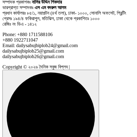
সম্পাদক প্রকাশকঃ
নাসির উদ্দিন শিকদার
ভারপ্রাপ্ত সম্পাদকঃ
এস এম বদরুল আলম
প্রধান কার্যালয়ঃ ৮৫/১, নয়াপল্টন (৪র্থ তলা), ঢাকা- ১০০০, সোনালি অফসেট, প্রিন্টিং
প্রেসঃ ১৯৪/৪ ফকিরাপুল, মতিঝিল, ঢাকা থেকে প্রকাশিতঃ ১০০০
রেজিঃ নং ডিএ - ১৪১২
Phone: +880 1711588106
+880 1922711047
Email: dailysabujbiplob24@gmail.com
dailysabujbiplob25@gmail.com
dailysabujbiplob26@gmail.com
Copyright © ২০২৬ দৈনিক সবুজ বিপ্লব |