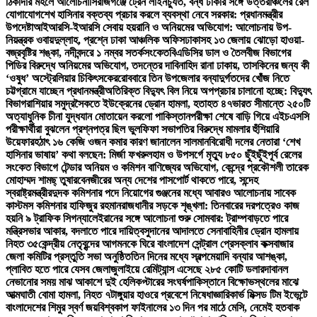
ঠিকাদার মহলে আলোচনা
সিরাজগঞ্জে ট্রেন লাইনচ্যুত, বন্ধ ঢাকার সঙ্গে উত্তরাঞ্চলের রেল
যোগাযোগ
শেখ হাসিনার বক্তব্য প্রচার করলে ব্যবস্থা নেবে সরকার: প্রধানমন্ত্রীর
উপদেষ্টা
আইআরসি-ইআরসি সেবায় হয়রানি ও অনিয়মের অভিযোগ: আলোচনায় উপ-
নিয়ন্ত্রক ওবায়দুল্লাহ, প্রশ্নে ঢাকা আঞ্চলিক অফিস
ঢাকাসহ ১৩ জেলায় ঝোড়ো হাওয়া-
বজ্রবৃষ্টির শঙ্কা, নদীবন্দরে ১ নম্বর সতর্কসংকেত
বিএডিসির ডাল ও তৈলবীজ বিভাগের
পিডির বিরুদ্ধে অনিয়মের অভিযোগ, তদন্তের দাবি
নাহিদ রানা ঢাকায়, তাসকিনের জন্য কী
‘ওষুধ’ অস্ট্রেলিয়ার চিকিৎসকের
রোববারে তিন উপজেলার বন্যাদুর্গতদের খোঁজ নিতে
চট্টগ্রামে যাচ্ছেন প্রধানমন্ত্রী
অতিরিক্ত বিদ্যুৎ বিল নিয়ে অপপ্রচার চালানো হচ্ছে: বিদ্যুৎ
বিভাগ
রাশিয়ার সমুদ্রসৈকতে ইউক্রেনের ড্রোন হামলা, হতাহত ৪৭
ভারত সীমান্তে ২৫০টি
অত্যাধুনিক চীনা যুদ্ধযান মোতায়েন করলো পাকিস্তান
পরীক্ষা শেষে বাড়ি গিয়ে এইচএসসি
পরীক্ষার্থীরা বুঝলেন প্রশ্নপত্র ছিল ভুল
ফিফা সভাপতির বিরুদ্ধে মামলার হুঁশিয়ারি
উয়েফার
হঠাৎ ১৬ কেজি ওজন কমার কারণ জানালেন সালমান
বিরোধী দলের নেতারা ‘শেখ
হাসিনার ভাষায়’ কথা বলছেন: মির্জা ফখরুল
হাম ও উপসর্গে মৃত্যু ৮৫০ ছুঁইছুঁই
পূর্ব রেলের
সংকেত বিভাগে টেন্ডার অনিয়ম ও কমিশন বাণিজ্যের অভিযোগ, কেন্দ্রে প্রকৌশলী তারেক
মোহাম্মদ শামছ্ তুষার
বেনজীরের অন্য দেশের পাসপোর্ট থাকতে পারে, সন্দেহ
স্বরাষ্ট্রমন্ত্রীর
দুদক কমিশনার পদে নিয়োগের গুঞ্জনের মধ্যে আবারও আলোচনায় সাবেক
কাস্টমস কমিশনার হাফিজুর রহমান
রাজধানীর সড়কে শৃঙ্খলা: তিনবারের দরপত্রেও কাজ
হয়নি ৯ ট্রাফিক সিগন্যালে
ইরানের সঙ্গে আলোচনা শুরু সোমবার: ট্রাম্প
বাড়তে পারে
মন্ত্রিসভার আকার, বদলাতে পারে দায়িত্ব
সুদানের আদালতে সেনাবাহিনীর ড্রোন হামলায়
নিহত ৩৫
কেন্দ্রীয় নেতৃবৃন্দের আগমনকে ঘিরে বাংলাদেশ সেন্ট্রাল প্রেসক্লাব কক্সবাজার
জেলা কমিটির প্রস্তুতি সভা অনুষ্ঠিত
তিন দিনের মধ্যে স্বল্পমেয়াদি বন্যার আশঙ্কা,
প্লাবিত হতে পারে যেসব জেলা
জুলাইয়ে রেমিট্যান্স এসেছে ২৮৫ কোটি ডলার
দাবানল
নেভানোর সময় মাঝ আকাশে দুই হেলিকপ্টারের সংঘর্ষ
পাকিস্তানে বিক্ষোভস্থলের মাঝে
আত্মঘাতী বোমা হামলা, নিহত ৭
টাঙ্গুয়ার হাওরে প্রবেশে নিষেধাজ্ঞা
রিকার্ভ মিক্সড টিম ইভেন্টে
বাংলাদেশের শিমুর স্বর্ণ জয়
বিশ্বকাপ ফাইনালের ১৩ দিন পর মাঠে মেসি, নেমেই হতবাক