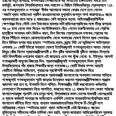
ইরানের নতুন হুঁশিয়ারি, উপসাগরীয় দেশগুলোকে বড় সংঘাতের ইঙ্গিত
একই সময়ে তিন
কর্মসূচি, জগন্নাথ বিশ্ববিদ্যালয়ে সভা-সমাবেশ ও মিছিল নিষিদ্ধ
মিরপুর প্রেসক্লাবে ‘২৪-
এর গণঅভ্যুত্থান ও গণতন্ত্র’ শীর্ষক আলোচনা সভা
না ফেরার দেশে চলে গেলেন
‘গজনি’খ্যাত অভিনেতা প্রদীপ রাওয়াত
সাবেক যুগ্মসচিব জগলুল পাশা কারাগারে
১৬ বছরে
ক্রসফায়ারের নামে সাড়ে ৪ হাজারেরও বেশি মানুষকে হত্যা: আইনমন্ত্রী
ব্যালিস্টিক
ক্ষেপণাস্ত্র দিয়ে সৌদি তেল ট্যাংকারে হামলার দাবি হুথিদের
প্রেমিকের সঙ্গে তীব্র ঝগড়ার
পর ১৮ তলা থেকে লাফ দিয়েও অলৌকিকভাবে বেঁচে গেলেন তরুণী
ভোলায় ৫ম শ্রেণির
ছাত্রীকে সংঘবদ্ধ ধর্ষণ-ভিডিও ধারণ, তিন কিশোর গ্রেপ্তার
এক দশকের প্রেমের পর
বিয়ের পিঁড়িতে বসছেন রোনালদো
রেসলিং থেকে অবসরের ঘোষণা দিলেন ব্রক লেসনার
৬
দিনে বিলিয়ন ডলার আয় ছাড়াল ‘স্পাইডার-ম্যান: ব্র্যান্ড নিউ ডে’
ভূমিকম্পে ক্ষতিগ্রস্ত
এলাকায় ১০ কোটি ইউরো সহায়তা ঘোষণা ইতালির
জুলাই গণঅভ্যুত্থানে আহত যোদ্ধা
মিতুর খোঁজ নিলেন প্রধানমন্ত্রী
আগামী ৫ দিন বৃষ্টির আভাস
ভারী বৃষ্টিতে আবারও তিস্তার
পানি বিপৎসীমার ওপরে
পথ হারালে এই জাদুঘরে এসে পথ খুঁজে নেবো: ড. ইউনূস
৫ আগস্ট
গণতন্ত্রকামী মানুষের বিজয়ের দিন: প্রধানমন্ত্রী
জুলাই গণঅভ্যুত্থান দিবস খুলনা
বিশ্ববিদ্যালয়ে পাঁচ হাজার শিক্ষার্থীর জন্য গণভোজ
২১ কোটি টাকার সম্পদ আড়াই
কোটিতে বিক্রির অভিযোগ, গৃহায়নের প্রকৌশলী কাওসার মোর্শেদকে ঘিরে
প্রশ্ন
অ্যাডমিরাল স্টিফেন কেলারকে প্রধানমন্ত্রী বাংলাদেশের অবস্থান সবসময় শান্তির
পক্ষে
জুলাই গণঅভ্যুত্থান স্মৃতি জাদুঘর উদ্বোধন করলেন প্রধানমন্ত্রী
শিক্ষাঙ্গনে সন্ত্রাস
বরদাশত করা হবে না, উসকানি দিলে শাস্তি: শিক্ষামন্ত্রী
৪ সিটি করপোরেশন কর্মকর্তার
দেশত্যাগে নিষেধাজ্ঞা
মান নিয়ে আপত্তি, ভারতের সাড়ে ১১ হাজার টন চাল ফেরত পাঠাচ্ছে
বাংলাদেশ
হরমুজ প্রণালি ফের চালুর আশা, বিশ্ববাজারে কমল তেলের দাম
নারী কেলেঙ্কারি
ও ব্যাংক কর্মকর্তা অপহরণের অভিযোগে এনসিপি নেতাকে অব্যাহতি
অস্ট্রেলিয়ার মাঠে
বাংলাদেশ কাঁপিয়ে দিতে পারে: হান্নান সরকার
মালয়েশিয়ার বিপক্ষে টি-টোয়েন্টি দলে
সাব্বির
মারা গেছেন ‘স্পাইডার-ম্যান’ খ্যাত অভিনেত্রী মেরি রিভেরা
৫৫ বছরেও
মুক্তিযুদ্ধে শহীদদের সঠিক তালিকা কেন হয়নি, প্রশ্ন জামায়াত আমিরের
পরিবেশ সুরক্ষায়