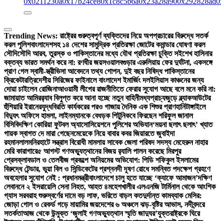
0x0211230a
0x17b24ce8
0x1c8c5b6a
0x23a28a90
0x292828ad
0
Trending News:
রাষ্ট্রের গুরুত্বপূর্ণ ব্যক্তিদের নিয়ে অপপ্রচারের বিরুদ্ধে সতর্ক
করল পুলিশ
বাংলাদেশসহ ১৪ দেশের সামুদ্রিক প্রতিরক্ষা জোটের কমান্ডার ঘোষণা করল
সৌদি
সৌদি আরব, তুরস্ক ও পাকিস্তানের মধ্যে যৌথ প্রতিরক্ষা চুক্তি সই
শেখ হাসিনার
বক্তব্য ভারত সমর্থন করে না: রণধীর জয়সওয়াল
বগুড়ার এরুলিয়ায় ফের দুর্ঘটনা, একসঙ্গে
প্রাণ গেল স্বামী-স্ত্রী
ভিসা আবেদনে তথ্য গোপন, দুই বছর নিষিদ্ধ পাকিস্তানের
ক্রিকেটার
ত্রিদেশীয় সিরিজের ফাইনালে বাংলাদেশ ইমার্জিং দল
ইলিয়াস কাঞ্চনের জন্য
দোয়া চাইলেন রোজিনা
আওয়ামী লীগের রাজনীতিতে ফেরার সুযোগ আছে বলে মনে করি না:
জামায়াত আমির
র‍্যাব বিলুপ্ত করে আনা হচ্ছে নতুন বাহিনী
মধ্যপ্রাচ্যজুড়ে ব্ল্যাকআউটের
হুঁশিয়ারি ইরানের
যুদ্ধবিরতি কার্যকরের পরও গাজায় দৈনিক এক শিশুর প্রাণহানি
টাঙ্গাইলে
বিদ্যুৎ অফিসে হামলা, লাইনম্যানকে বেধড়ক পিটুনি
কবে ফিরছেন শরিফুল জানাল
বিসিবি
দক্ষিণ কোরিয়া ফুটবল অ্যাসোসিয়েশনে পুলিশের অভিযান
‘ময়না ছলাৎ ছলাৎ’ খ্যাত
গায়ক স্বাগত দে মারা গেছেন
মেয়েকে নিয়ে বাবার কবর জিয়ারতে জুবাইদা
রহমান
লালমনিরহাটে সন্ত্রাস বিরোধী মামলায় সাবেক জেলা পরিষদ সদস্য মেহেরুন নাহার
মেরি কারাগারে
৫ আগস্ট গণঅভ্যুত্থানের বিজয় র‍্যালি পালন করেছে মিরপুর
প্রেসক্লাব
ডাল ও তেলবীজ প্রকল্পে অনিয়মের অভিযোগ: পিডি শফিকুল ইসলামের
বিরুদ্ধে টেন্ডার, ভুয়া বিল ও সিন্ডিকেটের প্রশ্ন
নদী দূষণ রোধে সমন্বিত পদক্ষেপ গ্রহণে
অবহেলার সুযোগ নেই : প্রধানমন্ত্রী
বাংলাদেশে চালু হতে যাচ্ছে ‘ক্যাফে আমাজন’
দক্ষিণ
লেবাননে ২ ইসরায়েলি সেনা নিহত, আহত ৪
মহেশখালীর এলএনজি টার্মিনাল থেকে আংশিক
গ্যাস সরবরাহ শুরু
স্বর্ণের দামে বড় লাফ, ভরিতে বাড়ল কত
দুর্দান্ত কামব্যাক মেসির:
জোড়া গোল ও রেকর্ড গড়ে মায়ামির জয়
দেশের ৬ অঞ্চলে ঝড়-বৃষ্টির আভাস, নদীবন্দরে
সতর্কতা
আজ থেকে উন্মুক্ত ‘জুলাই গণঅভ্যুত্থান স্মৃতি জাদুঘর’
যুক্তরাষ্ট্রকে ঘিরে