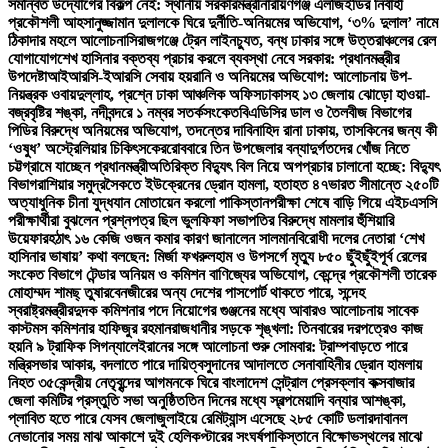
সমন্বিত উদ্যোগের বিকল্প নেই: স্থানীয় সরকারমন্ত্রী
নারায়ণগঞ্জ এলজিইডির নির্বাহী
প্রকৌশলী আহসানুজ্জামান দুলালকে ঘিরে দুর্নীতি-অনিয়মের অভিযোগ, ‘৩% দুলাল’ নামে
ঠিকাদার মহলে আলোচনা
সিরাজগঞ্জে ট্রেন লাইনচ্যুত, বন্ধ ঢাকার সঙ্গে উত্তরাঞ্চলের রেল
যোগাযোগ
শেখ হাসিনার বক্তব্য প্রচার করলে ব্যবস্থা নেবে সরকার: প্রধানমন্ত্রীর
উপদেষ্টা
আইআরসি-ইআরসি সেবায় হয়রানি ও অনিয়মের অভিযোগ: আলোচনায় উপ-
নিয়ন্ত্রক ওবায়দুল্লাহ, প্রশ্নে ঢাকা আঞ্চলিক অফিস
ঢাকাসহ ১৩ জেলায় ঝোড়ো হাওয়া-
বজ্রবৃষ্টির শঙ্কা, নদীবন্দরে ১ নম্বর সতর্কসংকেত
বিএডিসির ডাল ও তৈলবীজ বিভাগের
পিডির বিরুদ্ধে অনিয়মের অভিযোগ, তদন্তের দাবি
নাহিদ রানা ঢাকায়, তাসকিনের জন্য কী
‘ওষুধ’ অস্ট্রেলিয়ার চিকিৎসকের
রোববারে তিন উপজেলার বন্যাদুর্গতদের খোঁজ নিতে
চট্টগ্রামে যাচ্ছেন প্রধানমন্ত্রী
অতিরিক্ত বিদ্যুৎ বিল নিয়ে অপপ্রচার চালানো হচ্ছে: বিদ্যুৎ
বিভাগ
রাশিয়ার সমুদ্রসৈকতে ইউক্রেনের ড্রোন হামলা, হতাহত ৪৭
ভারত সীমান্তে ২৫০টি
অত্যাধুনিক চীনা যুদ্ধযান মোতায়েন করলো পাকিস্তান
পরীক্ষা শেষে বাড়ি গিয়ে এইচএসসি
পরীক্ষার্থীরা বুঝলেন প্রশ্নপত্র ছিল ভুল
ফিফা সভাপতির বিরুদ্ধে মামলার হুঁশিয়ারি
উয়েফার
হঠাৎ ১৬ কেজি ওজন কমার কারণ জানালেন সালমান
বিরোধী দলের নেতারা ‘শেখ
হাসিনার ভাষায়’ কথা বলছেন: মির্জা ফখরুল
হাম ও উপসর্গে মৃত্যু ৮৫০ ছুঁইছুঁই
পূর্ব রেলের
সংকেত বিভাগে টেন্ডার অনিয়ম ও কমিশন বাণিজ্যের অভিযোগ, কেন্দ্রে প্রকৌশলী তারেক
মোহাম্মদ শামছ্ তুষার
বেনজীরের অন্য দেশের পাসপোর্ট থাকতে পারে, সন্দেহ
স্বরাষ্ট্রমন্ত্রীর
দুদক কমিশনার পদে নিয়োগের গুঞ্জনের মধ্যে আবারও আলোচনায় সাবেক
কাস্টমস কমিশনার হাফিজুর রহমান
রাজধানীর সড়কে শৃঙ্খলা: তিনবারের দরপত্রেও কাজ
হয়নি ৯ ট্রাফিক সিগন্যালে
ইরানের সঙ্গে আলোচনা শুরু সোমবার: ট্রাম্প
বাড়তে পারে
মন্ত্রিসভার আকার, বদলাতে পারে দায়িত্ব
সুদানের আদালতে সেনাবাহিনীর ড্রোন হামলায়
নিহত ৩৫
কেন্দ্রীয় নেতৃবৃন্দের আগমনকে ঘিরে বাংলাদেশ সেন্ট্রাল প্রেসক্লাব কক্সবাজার
জেলা কমিটির প্রস্তুতি সভা অনুষ্ঠিত
তিন দিনের মধ্যে স্বল্পমেয়াদি বন্যার আশঙ্কা,
প্লাবিত হতে পারে যেসব জেলা
জুলাইয়ে রেমিট্যান্স এসেছে ২৮৫ কোটি ডলার
দাবানল
নেভানোর সময় মাঝ আকাশে দুই হেলিকপ্টারের সংঘর্ষ
পাকিস্তানে বিক্ষোভস্থলের মাঝে