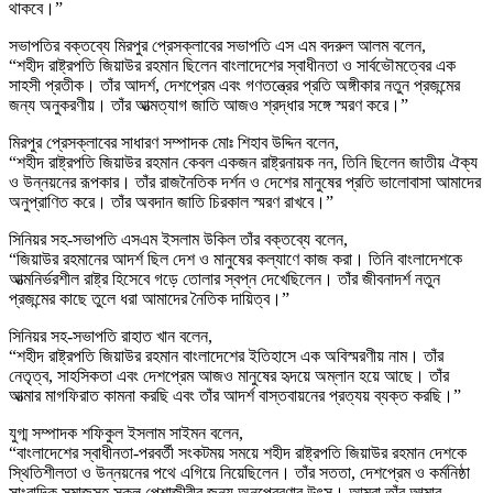
থাকবে।”
সভাপতির বক্তব্যে মিরপুর প্রেসক্লাবের সভাপতি এস এম বদরুল আলম বলেন,
“শহীদ রাষ্ট্রপতি জিয়াউর রহমান ছিলেন বাংলাদেশের স্বাধীনতা ও সার্বভৌমত্বের এক
সাহসী প্রতীক। তাঁর আদর্শ, দেশপ্রেম এবং গণতন্ত্রের প্রতি অঙ্গীকার নতুন প্রজন্মের
জন্য অনুকরণীয়। তাঁর আত্মত্যাগ জাতি আজও শ্রদ্ধার সঙ্গে স্মরণ করে।”
মিরপুর প্রেসক্লাবের সাধারণ সম্পাদক মোঃ শিহাব উদ্দিন বলেন,
“শহীদ রাষ্ট্রপতি জিয়াউর রহমান কেবল একজন রাষ্ট্রনায়ক নন, তিনি ছিলেন জাতীয় ঐক্য
ও উন্নয়নের রূপকার। তাঁর রাজনৈতিক দর্শন ও দেশের মানুষের প্রতি ভালোবাসা আমাদের
অনুপ্রাণিত করে। তাঁর অবদান জাতি চিরকাল স্মরণ রাখবে।”
সিনিয়র সহ-সভাপতি এসএম ইসলাম উকিল তাঁর বক্তব্যে বলেন,
“জিয়াউর রহমানের আদর্শ ছিল দেশ ও মানুষের কল্যাণে কাজ করা। তিনি বাংলাদেশকে
আত্মনির্ভরশীল রাষ্ট্র হিসেবে গড়ে তোলার স্বপ্ন দেখেছিলেন। তাঁর জীবনাদর্শ নতুন
প্রজন্মের কাছে তুলে ধরা আমাদের নৈতিক দায়িত্ব।”
সিনিয়র সহ-সভাপতি রাহাত খান বলেন,
“শহীদ রাষ্ট্রপতি জিয়াউর রহমান বাংলাদেশের ইতিহাসে এক অবিস্মরণীয় নাম। তাঁর
নেতৃত্ব, সাহসিকতা এবং দেশপ্রেম আজও মানুষের হৃদয়ে অম্লান হয়ে আছে। তাঁর
আত্মার মাগফিরাত কামনা করছি এবং তাঁর আদর্শ বাস্তবায়নের প্রত্যয় ব্যক্ত করছি।”
যুগ্ম সম্পাদক শফিকুল ইসলাম সাইমন বলেন,
“বাংলাদেশের স্বাধীনতা-পরবর্তী সংকটময় সময়ে শহীদ রাষ্ট্রপতি জিয়াউর রহমান দেশকে
স্থিতিশীলতা ও উন্নয়নের পথে এগিয়ে নিয়েছিলেন। তাঁর সততা, দেশপ্রেম ও কর্মনিষ্ঠা
সাংবাদিক সমাজসহ সকল পেশাজীবীর জন্য অনুপ্রেরণার উৎস। আমরা তাঁর আত্মার