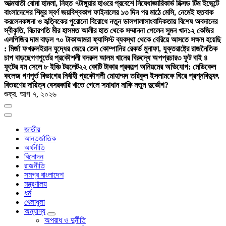
আত্মঘাতী বোমা হামলা, নিহত ৭
টাঙ্গুয়ার হাওরে প্রবেশে নিষেধাজ্ঞা
রিকার্ভ মিক্সড টিম ইভেন্টে
বাংলাদেশের শিমুর স্বর্ণ জয়
বিশ্বকাপ ফাইনালের ১৩ দিন পর মাঠে মেসি, নেমেই হতবাক
করলেন
কঙ্গনা ও হৃত্বিকের পুরোনো বিরোধে নতুন ডালপালা
সাংবাদিকতায় বিশেষ অবদানের
স্বীকৃতি, বিচারপতি মীর হাসমত আলীর হাত থেকে সম্মাননা পেলেন সুমন খান
১২ কেজির
এলপিজির দাম বাড়ল ৭০ টাকা
আমরা ফ্যাসিস্ট ব্যবস্থা থেকে বেরিয়ে আসতে সক্ষম হয়েছি
: মির্জা ফখরুল
ইরান যুদ্ধের জেরে তেল কোম্পানির রেকর্ড মুনাফা, যুক্তরাষ্ট্রে রাজনৈতিক
চাপ বাড়ছে
গণপূর্তের প্রকৌশলী বদরুল আলম খানের বিরুদ্ধে অপপ্রচার
৩ ফুট বাই ৪
ফুটের যম সেলে ৮ ইঞ্চি টয়লেট
২২ কোটি টাকার প্রকল্পে অনিয়মের অভিযোগ: মেডিকেল
কলেজ গণপূর্ত বিভাগের নির্বাহী প্রকৌশলী মোহাম্মদ তরিকুল ইসলামকে ঘিরে প্রশ্ন
বিদ্যুৎ
বিতরণের দায়িত্ব বেসরকারি খাতে গেলে সমাধান নাকি নতুন দুর্ভোগ?
শুক্র. আগ ৭, ২০২৬
জাতীয়
আন্তর্জাতিক
অর্থনীতি
বিনোদন
রাজনীতি
সমগ্র বাংলাদেশ
মন্ত্রণালয়
ধর্ম
খেলাধুলা
অন্যান্য
অপরাধ ও দুর্নীতি