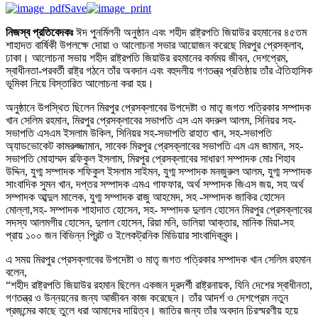
Save
নিজস্ব প্রতিবেদকঃ
ঈদ পুনর্মিলনী অনুষ্ঠান এবং শহীদ রাষ্ট্রপতি জিয়াউর রহমানের ৪৫তম
শাহাদত বার্ষিকী উপলক্ষে দোয়া ও আলোচনা সভার আয়োজন করেছে মিরপুর প্রেসক্লাব,
ঢাকা। আলোচনা সভায় শহীদ রাষ্ট্রপতি জিয়াউর রহমানের কর্মময় জীবন, দেশপ্রেম,
স্বাধীনতা-পরবর্তী রাষ্ট্র গঠনে তাঁর অবদান এবং বহুদলীয় গণতন্ত্র প্রতিষ্ঠায় তাঁর ঐতিহাসিক
ভূমিকা নিয়ে বিস্তারিত আলোচনা করা হয়।
অনুষ্ঠানে উপস্থিত ছিলেন মিরপুর প্রেসক্লাবের উপদেষ্টা ও মাতৃ জগত পত্রিকার সম্পাদক
খান সেলিম রহমান, মিরপুর প্রেসক্লাবের সভাপতি এস এম বদরুল আলম, সিনিয়র সহ-
সভাপতি এসএম ইসলাম উকিল, সিনিয়র সহ-সভাপতি রাহাত খান, সহ-সভাপতি
অ্যাডভোকেট কামরুজ্জামান, সাবেক মিরপুর প্রেসক্লাবের সভাপতি এম এম জামান, সহ-
সভাপতি মোহাম্মদ রফিকুল ইসলাম, মিরপুর প্রেসক্লাবের সাধারণ সম্পাদক মোঃ শিহাব
উদ্দিন, যুগ্ম সম্পাদক শফিকুল ইসলাম সাইমন, যুগ্ম সম্পাদক মনজুরুল আলম, যুগ্ম সম্পাদক
সাংবাদিক সুমন খান, দপ্তর সম্পাদক এমএ গাফফার, অর্থ সম্পাদক জিএস জয়, সহ অর্থ
সম্পাদক আব্দুল মালেক, যুগ্ম সম্পাদক রাজু আহমেদ, সহ -সম্পাদক জাকির হোসেন
মোল্লা,সহ- সম্পাদক শাহাদাত হোসেন, সহ- সম্পাদক দুলাল হোসেন মিরপুর প্রেসক্লাবের
সদস্য আলমগীর হোসেন, দুলাল হোসেন, রিয়া মনি, ডালিয়া আক্তার, মানিক মিয়া-সহ
প্রায় ১০০ জন বিভিন্ন প্রিন্ট ও ইলেকট্রনিক মিডিয়ার সাংবাদিকবৃন্দ।
এ সময় মিরপুর প্রেসক্লাবের উপদেষ্টা ও মাতৃ জগত পত্রিকার সম্পাদক খান সেলিম রহমান
বলেন,
“শহীদ রাষ্ট্রপতি জিয়াউর রহমান ছিলেন একজন দূরদর্শী রাষ্ট্রনায়ক, যিনি দেশের স্বাধীনতা,
গণতন্ত্র ও উন্নয়নের জন্য আজীবন কাজ করেছেন। তাঁর আদর্শ ও দেশপ্রেম নতুন
প্রজন্মের কাছে তুলে ধরা আমাদের দায়িত্ব। জাতির জন্য তাঁর অবদান চিরস্মরণীয় হয়ে