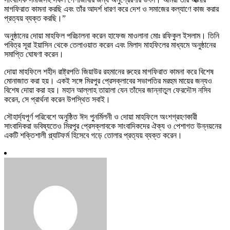
মাগফিরাত কামনা করছি এবং তাঁর আদর্শ ধারণ করে দেশ ও সমাজের কল্যাণে কাজ করার
প্রত্যয় ব্যক্ত করছি।”
অনুষ্ঠানের দোয়া মাহফিল পরিচালনা করেন হাফেজ মাওলানা মোঃ রফিকুল ইসলাম। তিনি
পবিত্র সূরা ইয়াসিন থেকে তেলাওয়াত করেন এবং মিলাদ মাহফিলের মাধ্যমে অনুষ্ঠানের
সমাপ্তি ঘোষণা করেন।
দোয়া মাহফিলে শহীদ রাষ্ট্রপতি জিয়াউর রহমানের রুহের মাগফিরাত কামনা করে বিশেষ
মোনাজাত করা হয়। একই সঙ্গে মিরপুর প্রেসক্লাবের সভাপতির মরহুম মায়ের জন্যও
বিশেষ দোয়া করা হয়। মহান আল্লাহ তায়ালা যেন তাঁদের জান্নাতুল ফেরদৌস নসিব
করেন, সে প্রার্থনা করেন উপস্থিত সবাই।
সৌহার্দ্যপূর্ণ পরিবেশে অনুষ্ঠিত ঈদ পুনর্মিলনী ও দোয়া মাহফিলে অংশগ্রহণকারী
সাংবাদিকরা ভবিষ্যতেও মিরপুর প্রেসক্লাবকে সাংবাদিকদের ঐক্য ও পেশাগত উন্নয়নের
একটি শক্তিশালী প্ল্যাটফর্ম হিসেবে গড়ে তোলার প্রত্যয় ব্যক্ত করেন।