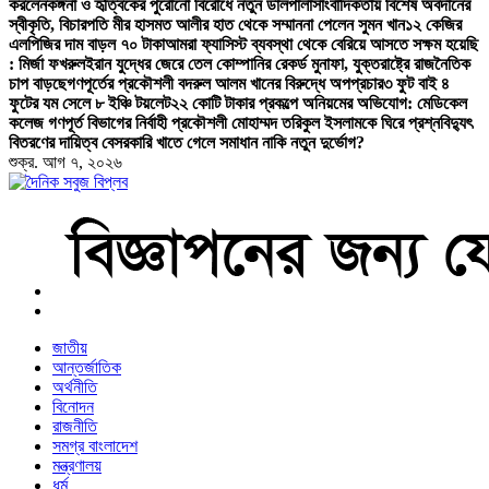
করলেন
কঙ্গনা ও হৃত্বিকের পুরোনো বিরোধে নতুন ডালপালা
সাংবাদিকতায় বিশেষ অবদানের
স্বীকৃতি, বিচারপতি মীর হাসমত আলীর হাত থেকে সম্মাননা পেলেন সুমন খান
১২ কেজির
এলপিজির দাম বাড়ল ৭০ টাকা
আমরা ফ্যাসিস্ট ব্যবস্থা থেকে বেরিয়ে আসতে সক্ষম হয়েছি
: মির্জা ফখরুল
ইরান যুদ্ধের জেরে তেল কোম্পানির রেকর্ড মুনাফা, যুক্তরাষ্ট্রে রাজনৈতিক
চাপ বাড়ছে
গণপূর্তের প্রকৌশলী বদরুল আলম খানের বিরুদ্ধে অপপ্রচার
৩ ফুট বাই ৪
ফুটের যম সেলে ৮ ইঞ্চি টয়লেট
২২ কোটি টাকার প্রকল্পে অনিয়মের অভিযোগ: মেডিকেল
কলেজ গণপূর্ত বিভাগের নির্বাহী প্রকৌশলী মোহাম্মদ তরিকুল ইসলামকে ঘিরে প্রশ্ন
বিদ্যুৎ
বিতরণের দায়িত্ব বেসরকারি খাতে গেলে সমাধান নাকি নতুন দুর্ভোগ?
শুক্র. আগ ৭, ২০২৬
বাংলা নিউজ পেপার
জাতীয়
আন্তর্জাতিক
অর্থনীতি
বিনোদন
রাজনীতি
সমগ্র বাংলাদেশ
মন্ত্রণালয়
ধর্ম