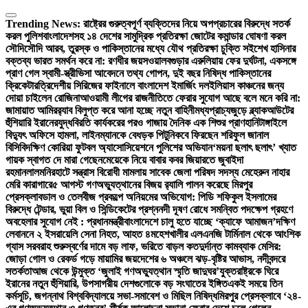
Skip
to
Trending News:
রাষ্ট্রের গুরুত্বপূর্ণ ব্যক্তিদের নিয়ে অপপ্রচারের বিরুদ্ধে সতর্ক
content
করল পুলিশ
বাংলাদেশসহ ১৪ দেশের সামুদ্রিক প্রতিরক্ষা জোটের কমান্ডার ঘোষণা করল
সৌদি
সৌদি আরব, তুরস্ক ও পাকিস্তানের মধ্যে যৌথ প্রতিরক্ষা চুক্তি সই
শেখ হাসিনার
বক্তব্য ভারত সমর্থন করে না: রণধীর জয়সওয়াল
বগুড়ার এরুলিয়ায় ফের দুর্ঘটনা, একসঙ্গে
প্রাণ গেল স্বামী-স্ত্রী
ভিসা আবেদনে তথ্য গোপন, দুই বছর নিষিদ্ধ পাকিস্তানের
ক্রিকেটার
ত্রিদেশীয় সিরিজের ফাইনালে বাংলাদেশ ইমার্জিং দল
ইলিয়াস কাঞ্চনের জন্য
দোয়া চাইলেন রোজিনা
আওয়ামী লীগের রাজনীতিতে ফেরার সুযোগ আছে বলে মনে করি না:
জামায়াত আমির
র‍্যাব বিলুপ্ত করে আনা হচ্ছে নতুন বাহিনী
মধ্যপ্রাচ্যজুড়ে ব্ল্যাকআউটের
হুঁশিয়ারি ইরানের
যুদ্ধবিরতি কার্যকরের পরও গাজায় দৈনিক এক শিশুর প্রাণহানি
টাঙ্গাইলে
বিদ্যুৎ অফিসে হামলা, লাইনম্যানকে বেধড়ক পিটুনি
কবে ফিরছেন শরিফুল জানাল
বিসিবি
দক্ষিণ কোরিয়া ফুটবল অ্যাসোসিয়েশনে পুলিশের অভিযান
‘ময়না ছলাৎ ছলাৎ’ খ্যাত
গায়ক স্বাগত দে মারা গেছেন
মেয়েকে নিয়ে বাবার কবর জিয়ারতে জুবাইদা
রহমান
লালমনিরহাটে সন্ত্রাস বিরোধী মামলায় সাবেক জেলা পরিষদ সদস্য মেহেরুন নাহার
মেরি কারাগারে
৫ আগস্ট গণঅভ্যুত্থানের বিজয় র‍্যালি পালন করেছে মিরপুর
প্রেসক্লাব
ডাল ও তেলবীজ প্রকল্পে অনিয়মের অভিযোগ: পিডি শফিকুল ইসলামের
বিরুদ্ধে টেন্ডার, ভুয়া বিল ও সিন্ডিকেটের প্রশ্ন
নদী দূষণ রোধে সমন্বিত পদক্ষেপ গ্রহণে
অবহেলার সুযোগ নেই : প্রধানমন্ত্রী
বাংলাদেশে চালু হতে যাচ্ছে ‘ক্যাফে আমাজন’
দক্ষিণ
লেবাননে ২ ইসরায়েলি সেনা নিহত, আহত ৪
মহেশখালীর এলএনজি টার্মিনাল থেকে আংশিক
গ্যাস সরবরাহ শুরু
স্বর্ণের দামে বড় লাফ, ভরিতে বাড়ল কত
দুর্দান্ত কামব্যাক মেসির:
জোড়া গোল ও রেকর্ড গড়ে মায়ামির জয়
দেশের ৬ অঞ্চলে ঝড়-বৃষ্টির আভাস, নদীবন্দরে
সতর্কতা
আজ থেকে উন্মুক্ত ‘জুলাই গণঅভ্যুত্থান স্মৃতি জাদুঘর’
যুক্তরাষ্ট্রকে ঘিরে
ইরানের নতুন হুঁশিয়ারি, উপসাগরীয় দেশগুলোকে বড় সংঘাতের ইঙ্গিত
একই সময়ে তিন
কর্মসূচি, জগন্নাথ বিশ্ববিদ্যালয়ে সভা-সমাবেশ ও মিছিল নিষিদ্ধ
মিরপুর প্রেসক্লাবে ‘২৪-