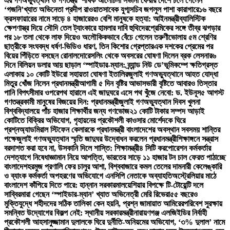
এর গণঅভ্যুত্থান ও গণতন্ত্র’ শীর্ষক আলোচনা সভা
না ফেরার দেশে চলে গেলেন
‘গজনি’খ্যাত অভিনেতা প্রদীপ রাওয়াত
সাবেক যুগ্মসচিব জগলুল পাশা কারাগারে
১৬ বছরে
ক্রসফায়ারের নামে সাড়ে ৪ হাজারেরও বেশি মানুষকে হত্যা: আইনমন্ত্রী
ব্যালিস্টিক
ক্ষেপণাস্ত্র দিয়ে সৌদি তেল ট্যাংকারে হামলার দাবি হুথিদের
প্রেমিকের সঙ্গে তীব্র ঝগড়ার
পর ১৮ তলা থেকে লাফ দিয়েও অলৌকিকভাবে বেঁচে গেলেন তরুণী
ভোলায় ৫ম শ্রেণির
ছাত্রীকে সংঘবদ্ধ ধর্ষণ-ভিডিও ধারণ, তিন কিশোর গ্রেপ্তার
এক দশকের প্রেমের পর
বিয়ের পিঁড়িতে বসছেন রোনালদো
রেসলিং থেকে অবসরের ঘোষণা দিলেন ব্রক লেসনার
৬
দিনে বিলিয়ন ডলার আয় ছাড়াল ‘স্পাইডার-ম্যান: ব্র্যান্ড নিউ ডে’
ভূমিকম্পে ক্ষতিগ্রস্ত
এলাকায় ১০ কোটি ইউরো সহায়তা ঘোষণা ইতালির
জুলাই গণঅভ্যুত্থানে আহত যোদ্ধা
মিতুর খোঁজ নিলেন প্রধানমন্ত্রী
আগামী ৫ দিন বৃষ্টির আভাস
ভারী বৃষ্টিতে আবারও তিস্তার
পানি বিপৎসীমার ওপরে
পথ হারালে এই জাদুঘরে এসে পথ খুঁজে নেবো: ড. ইউনূস
৫ আগস্ট
গণতন্ত্রকামী মানুষের বিজয়ের দিন: প্রধানমন্ত্রী
জুলাই গণঅভ্যুত্থান দিবস খুলনা
বিশ্ববিদ্যালয়ে পাঁচ হাজার শিক্ষার্থীর জন্য গণভোজ
২১ কোটি টাকার সম্পদ আড়াই
কোটিতে বিক্রির অভিযোগ, গৃহায়নের প্রকৌশলী কাওসার মোর্শেদকে ঘিরে
প্রশ্ন
অ্যাডমিরাল স্টিফেন কেলারকে প্রধানমন্ত্রী বাংলাদেশের অবস্থান সবসময় শান্তির
পক্ষে
জুলাই গণঅভ্যুত্থান স্মৃতি জাদুঘর উদ্বোধন করলেন প্রধানমন্ত্রী
শিক্ষাঙ্গনে সন্ত্রাস
বরদাশত করা হবে না, উসকানি দিলে শাস্তি: শিক্ষামন্ত্রী
৪ সিটি করপোরেশন কর্মকর্তার
দেশত্যাগে নিষেধাজ্ঞা
মান নিয়ে আপত্তি, ভারতের সাড়ে ১১ হাজার টন চাল ফেরত পাঠাচ্ছে
বাংলাদেশ
হরমুজ প্রণালি ফের চালুর আশা, বিশ্ববাজারে কমল তেলের দাম
নারী কেলেঙ্কারি
ও ব্যাংক কর্মকর্তা অপহরণের অভিযোগে এনসিপি নেতাকে অব্যাহতি
অস্ট্রেলিয়ার মাঠে
বাংলাদেশ কাঁপিয়ে দিতে পারে: হান্নান সরকার
মালয়েশিয়ার বিপক্ষে টি-টোয়েন্টি দলে
সাব্বির
মারা গেছেন ‘স্পাইডার-ম্যান’ খ্যাত অভিনেত্রী মেরি রিভেরা
৫৫ বছরেও
মুক্তিযুদ্ধে শহীদদের সঠিক তালিকা কেন হয়নি, প্রশ্ন জামায়াত আমিরের
পরিবেশ সুরক্ষায়
সমন্বিত উদ্যোগের বিকল্প নেই: স্থানীয় সরকারমন্ত্রী
নারায়ণগঞ্জ এলজিইডির নির্বাহী
প্রকৌশলী আহসানুজ্জামান দুলালকে ঘিরে দুর্নীতি-অনিয়মের অভিযোগ, ‘৩% দুলাল’ নামে