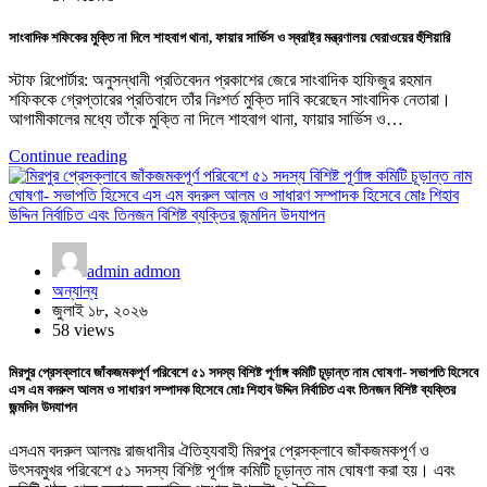
সাংবাদিক শফিকের মুক্তি না দিলে শাহবাগ থানা, ফায়ার সার্ভিস ও স্বরাষ্ট্র মন্ত্রণালয় ঘেরাওয়ের হুঁশিয়ারি
স্টাফ রিপোর্টার: অনুসন্ধানী প্রতিবেদন প্রকাশের জেরে সাংবাদিক হাফিজুর রহমান
শফিককে গ্রেপ্তারের প্রতিবাদে তাঁর নিঃশর্ত মুক্তি দাবি করেছেন সাংবাদিক নেতারা।
আগামীকালের মধ্যে তাঁকে মুক্তি না দিলে শাহবাগ থানা, ফায়ার সার্ভিস ও…
Continue reading
admin admon
অন্যান্য
জুলাই ১৮, ২০২৬
58 views
মিরপুর প্রেসক্লাবে জাঁকজমকপূর্ণ পরিবেশে ৫১ সদস্য বিশিষ্ট পূর্ণাঙ্গ কমিটি চূড়ান্ত নাম ঘোষণা- সভাপতি হিসেবে
এস এম বদরুল আলম ও সাধারণ সম্পাদক হিসেবে মোঃ শিহাব উদ্দিন নির্বাচিত এবং তিনজন বিশিষ্ট ব্যক্তির
জন্মদিন উদযাপন
এসএম বদরুল আলমঃ রাজধানীর ঐতিহ্যবাহী মিরপুর প্রেসক্লাবে জাঁকজমকপূর্ণ ও
উৎসবমুখর পরিবেশে ৫১ সদস্য বিশিষ্ট পূর্ণাঙ্গ কমিটি চূড়ান্ত নাম ঘোষণা করা হয়। এবং