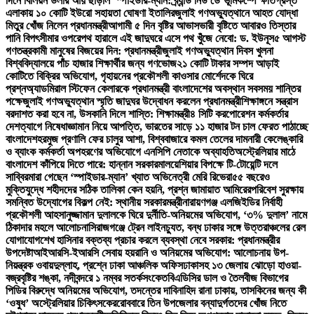
দিনে বিলিয়ন ডলার আয় ছাড়াল ‘স্পাইডার-ম্যান: ব্র্যান্ড নিউ ডে’
ভূমিকম্পে ক্ষতিগ্রস্ত
এলাকায় ১০ কোটি ইউরো সহায়তা ঘোষণা ইতালির
জুলাই গণঅভ্যুত্থানে আহত যোদ্ধা
মিতুর খোঁজ নিলেন প্রধানমন্ত্রী
আগামী ৫ দিন বৃষ্টির আভাস
ভারী বৃষ্টিতে আবারও তিস্তার
পানি বিপৎসীমার ওপরে
পথ হারালে এই জাদুঘরে এসে পথ খুঁজে নেবো: ড. ইউনূস
৫ আগস্ট
গণতন্ত্রকামী মানুষের বিজয়ের দিন: প্রধানমন্ত্রী
জুলাই গণঅভ্যুত্থান দিবস খুলনা
বিশ্ববিদ্যালয়ে পাঁচ হাজার শিক্ষার্থীর জন্য গণভোজ
২১ কোটি টাকার সম্পদ আড়াই
কোটিতে বিক্রির অভিযোগ, গৃহায়নের প্রকৌশলী কাওসার মোর্শেদকে ঘিরে
প্রশ্ন
অ্যাডমিরাল স্টিফেন কেলারকে প্রধানমন্ত্রী বাংলাদেশের অবস্থান সবসময় শান্তির
পক্ষে
জুলাই গণঅভ্যুত্থান স্মৃতি জাদুঘর উদ্বোধন করলেন প্রধানমন্ত্রী
শিক্ষাঙ্গনে সন্ত্রাস
বরদাশত করা হবে না, উসকানি দিলে শাস্তি: শিক্ষামন্ত্রী
৪ সিটি করপোরেশন কর্মকর্তার
দেশত্যাগে নিষেধাজ্ঞা
মান নিয়ে আপত্তি, ভারতের সাড়ে ১১ হাজার টন চাল ফেরত পাঠাচ্ছে
বাংলাদেশ
হরমুজ প্রণালি ফের চালুর আশা, বিশ্ববাজারে কমল তেলের দাম
নারী কেলেঙ্কারি
ও ব্যাংক কর্মকর্তা অপহরণের অভিযোগে এনসিপি নেতাকে অব্যাহতি
অস্ট্রেলিয়ার মাঠে
বাংলাদেশ কাঁপিয়ে দিতে পারে: হান্নান সরকার
মালয়েশিয়ার বিপক্ষে টি-টোয়েন্টি দলে
সাব্বির
মারা গেছেন ‘স্পাইডার-ম্যান’ খ্যাত অভিনেত্রী মেরি রিভেরা
৫৫ বছরেও
মুক্তিযুদ্ধে শহীদদের সঠিক তালিকা কেন হয়নি, প্রশ্ন জামায়াত আমিরের
পরিবেশ সুরক্ষায়
সমন্বিত উদ্যোগের বিকল্প নেই: স্থানীয় সরকারমন্ত্রী
নারায়ণগঞ্জ এলজিইডির নির্বাহী
প্রকৌশলী আহসানুজ্জামান দুলালকে ঘিরে দুর্নীতি-অনিয়মের অভিযোগ, ‘৩% দুলাল’ নামে
ঠিকাদার মহলে আলোচনা
সিরাজগঞ্জে ট্রেন লাইনচ্যুত, বন্ধ ঢাকার সঙ্গে উত্তরাঞ্চলের রেল
যোগাযোগ
শেখ হাসিনার বক্তব্য প্রচার করলে ব্যবস্থা নেবে সরকার: প্রধানমন্ত্রীর
উপদেষ্টা
আইআরসি-ইআরসি সেবায় হয়রানি ও অনিয়মের অভিযোগ: আলোচনায় উপ-
নিয়ন্ত্রক ওবায়দুল্লাহ, প্রশ্নে ঢাকা আঞ্চলিক অফিস
ঢাকাসহ ১৩ জেলায় ঝোড়ো হাওয়া-
বজ্রবৃষ্টির শঙ্কা, নদীবন্দরে ১ নম্বর সতর্কসংকেত
বিএডিসির ডাল ও তৈলবীজ বিভাগের
পিডির বিরুদ্ধে অনিয়মের অভিযোগ, তদন্তের দাবি
নাহিদ রানা ঢাকায়, তাসকিনের জন্য কী
‘ওষুধ’ অস্ট্রেলিয়ার চিকিৎসকের
রোববারে তিন উপজেলার বন্যাদুর্গতদের খোঁজ নিতে