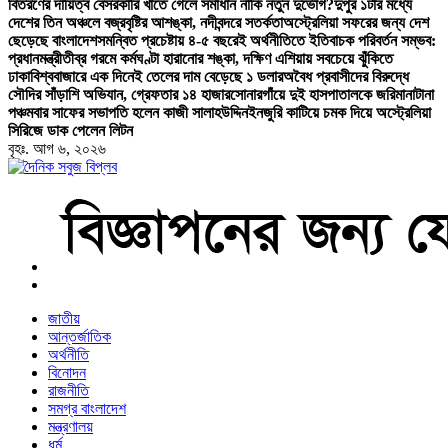
বিতরণের দায়িত্ব বেসরকারি খাতে গেলে সমাধান নাকি নতুন দুর্ভোগ?
দুপুর ১টার মধ্যে
দেশের তিন অঞ্চলে বজ্রবৃষ্টির আশঙ্কা, নদীবন্দরে সতর্কতা
অস্ট্রেলিয়া সফরের জন্য দেশ
ছেড়েছে বাংলাদেশ
সমন্বিত প্রচেষ্টায় ৪-৫ বছরেই অর্থনীতিতে ইতিবাচক পরিবর্তন সম্ভব:
প্রধানমন্ত্রী
তীব্র গরমে কর্মঘণ্টা হারানোর শঙ্কা, দক্ষিণ এশিয়ায় সবচেয়ে ঝুঁকিতে
ঢাকা
বিশ্ববাজারে এক দিনেই তেলের দাম বেড়েছে ১ ডলার
অবৈধ প্রবাসীদের বিরুদ্ধে
সৌদির সাঁড়াশি অভিযান, গ্রেফতার ১৪ হাজার
সোনারগাঁয়ে দুই হাসপাতালকে জরিমানা
টানা
পঞ্চমবার সাফের সভাপতি হলেন কাজী সালাহউদ্দিন
ইনজুরি কাটিয়ে চমক দিয়ে অস্ট্রেলিয়া
সিরিজে ডাক পেলেন লিটন
বৃহঃ. আগ ৬, ২০২৬
বাংলা নিউজ পেপার
জাতীয়
আন্তর্জাতিক
অর্থনীতি
বিনোদন
রাজনীতি
সমগ্র বাংলাদেশ
মন্ত্রণালয়
ধর্ম