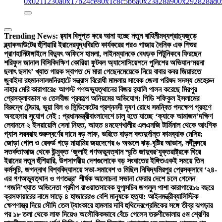
0x0211230a
0x17b24ce8
0x1c8c5b6a
0x23a28a90
0x292828ad
0
Trending News:
র‍্যাব বিলুপ্ত করে আনা হচ্ছে নতুন বাহিনী
মধ্যপ্রাচ্যজুড়ে
ব্ল্যাকআউটের হুঁশিয়ারি ইরানের
যুদ্ধবিরতি কার্যকরের পরও গাজায় দৈনিক এক শিশুর
প্রাণহানি
টাঙ্গাইলে বিদ্যুৎ অফিসে হামলা, লাইনম্যানকে বেধড়ক পিটুনি
কবে ফিরছেন
শরিফুল জানাল বিসিবি
দক্ষিণ কোরিয়া ফুটবল অ্যাসোসিয়েশনে পুলিশের অভিযান
‘ময়না
ছলাৎ ছলাৎ’ খ্যাত গায়ক স্বাগত দে মারা গেছেন
মেয়েকে নিয়ে বাবার কবর জিয়ারতে
জুবাইদা রহমান
লালমনিরহাটে সন্ত্রাস বিরোধী মামলায় সাবেক জেলা পরিষদ সদস্য মেহেরুন
নাহার মেরি কারাগারে
৫ আগস্ট গণঅভ্যুত্থানের বিজয় র‍্যালি পালন করেছে মিরপুর
প্রেসক্লাব
ডাল ও তেলবীজ প্রকল্পে অনিয়মের অভিযোগ: পিডি শফিকুল ইসলামের
বিরুদ্ধে টেন্ডার, ভুয়া বিল ও সিন্ডিকেটের প্রশ্ন
নদী দূষণ রোধে সমন্বিত পদক্ষেপ গ্রহণে
অবহেলার সুযোগ নেই : প্রধানমন্ত্রী
বাংলাদেশে চালু হতে যাচ্ছে ‘ক্যাফে আমাজন’
দক্ষিণ
লেবাননে ২ ইসরায়েলি সেনা নিহত, আহত ৪
মহেশখালীর এলএনজি টার্মিনাল থেকে আংশিক
গ্যাস সরবরাহ শুরু
স্বর্ণের দামে বড় লাফ, ভরিতে বাড়ল কত
দুর্দান্ত কামব্যাক মেসির:
জোড়া গোল ও রেকর্ড গড়ে মায়ামির জয়
দেশের ৬ অঞ্চলে ঝড়-বৃষ্টির আভাস, নদীবন্দরে
সতর্কতা
আজ থেকে উন্মুক্ত ‘জুলাই গণঅভ্যুত্থান স্মৃতি জাদুঘর’
যুক্তরাষ্ট্রকে ঘিরে
ইরানের নতুন হুঁশিয়ারি, উপসাগরীয় দেশগুলোকে বড় সংঘাতের ইঙ্গিত
একই সময়ে তিন
কর্মসূচি, জগন্নাথ বিশ্ববিদ্যালয়ে সভা-সমাবেশ ও মিছিল নিষিদ্ধ
মিরপুর প্রেসক্লাবে ‘২৪-
এর গণঅভ্যুত্থান ও গণতন্ত্র’ শীর্ষক আলোচনা সভা
না ফেরার দেশে চলে গেলেন
‘গজনি’খ্যাত অভিনেতা প্রদীপ রাওয়াত
সাবেক যুগ্মসচিব জগলুল পাশা কারাগারে
১৬ বছরে
ক্রসফায়ারের নামে সাড়ে ৪ হাজারেরও বেশি মানুষকে হত্যা: আইনমন্ত্রী
ব্যালিস্টিক
ক্ষেপণাস্ত্র দিয়ে সৌদি তেল ট্যাংকারে হামলার দাবি হুথিদের
প্রেমিকের সঙ্গে তীব্র ঝগড়ার
পর ১৮ তলা থেকে লাফ দিয়েও অলৌকিকভাবে বেঁচে গেলেন তরুণী
ভোলায় ৫ম শ্রেণির