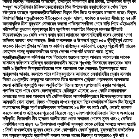
পিডির বিরুদ্ধে অনিয়মের অভিযোগ, তদন্তের দাবি
নাহিদ রানা ঢাকায়, তাসকিনের জন্য কী
‘ওষুধ’ অস্ট্রেলিয়ার চিকিৎসকের
রোববারে তিন উপজেলার বন্যাদুর্গতদের খোঁজ নিতে
চট্টগ্রামে যাচ্ছেন প্রধানমন্ত্রী
অতিরিক্ত বিদ্যুৎ বিল নিয়ে অপপ্রচার চালানো হচ্ছে: বিদ্যুৎ
বিভাগ
রাশিয়ার সমুদ্রসৈকতে ইউক্রেনের ড্রোন হামলা, হতাহত ৪৭
ভারত সীমান্তে ২৫০টি
অত্যাধুনিক চীনা যুদ্ধযান মোতায়েন করলো পাকিস্তান
পরীক্ষা শেষে বাড়ি গিয়ে এইচএসসি
পরীক্ষার্থীরা বুঝলেন প্রশ্নপত্র ছিল ভুল
ফিফা সভাপতির বিরুদ্ধে মামলার হুঁশিয়ারি
উয়েফার
হঠাৎ ১৬ কেজি ওজন কমার কারণ জানালেন সালমান
বিরোধী দলের নেতারা ‘শেখ
হাসিনার ভাষায়’ কথা বলছেন: মির্জা ফখরুল
হাম ও উপসর্গে মৃত্যু ৮৫০ ছুঁইছুঁই
পূর্ব রেলের
সংকেত বিভাগে টেন্ডার অনিয়ম ও কমিশন বাণিজ্যের অভিযোগ, কেন্দ্রে প্রকৌশলী তারেক
মোহাম্মদ শামছ্ তুষার
বেনজীরের অন্য দেশের পাসপোর্ট থাকতে পারে, সন্দেহ
স্বরাষ্ট্রমন্ত্রীর
দুদক কমিশনার পদে নিয়োগের গুঞ্জনের মধ্যে আবারও আলোচনায় সাবেক
কাস্টমস কমিশনার হাফিজুর রহমান
রাজধানীর সড়কে শৃঙ্খলা: তিনবারের দরপত্রেও কাজ
হয়নি ৯ ট্রাফিক সিগন্যালে
ইরানের সঙ্গে আলোচনা শুরু সোমবার: ট্রাম্প
বাড়তে পারে
মন্ত্রিসভার আকার, বদলাতে পারে দায়িত্ব
সুদানের আদালতে সেনাবাহিনীর ড্রোন হামলায়
নিহত ৩৫
কেন্দ্রীয় নেতৃবৃন্দের আগমনকে ঘিরে বাংলাদেশ সেন্ট্রাল প্রেসক্লাব কক্সবাজার
জেলা কমিটির প্রস্তুতি সভা অনুষ্ঠিত
তিন দিনের মধ্যে স্বল্পমেয়াদি বন্যার আশঙ্কা,
প্লাবিত হতে পারে যেসব জেলা
জুলাইয়ে রেমিট্যান্স এসেছে ২৮৫ কোটি ডলার
দাবানল
নেভানোর সময় মাঝ আকাশে দুই হেলিকপ্টারের সংঘর্ষ
পাকিস্তানে বিক্ষোভস্থলের মাঝে
আত্মঘাতী বোমা হামলা, নিহত ৭
টাঙ্গুয়ার হাওরে প্রবেশে নিষেধাজ্ঞা
রিকার্ভ মিক্সড টিম ইভেন্টে
বাংলাদেশের শিমুর স্বর্ণ জয়
বিশ্বকাপ ফাইনালের ১৩ দিন পর মাঠে মেসি, নেমেই হতবাক
করলেন
কঙ্গনা ও হৃত্বিকের পুরোনো বিরোধে নতুন ডালপালা
সাংবাদিকতায় বিশেষ অবদানের
স্বীকৃতি, বিচারপতি মীর হাসমত আলীর হাত থেকে সম্মাননা পেলেন সুমন খান
১২ কেজির
এলপিজির দাম বাড়ল ৭০ টাকা
আমরা ফ্যাসিস্ট ব্যবস্থা থেকে বেরিয়ে আসতে সক্ষম হয়েছি
: মির্জা ফখরুল
ইরান যুদ্ধের জেরে তেল কোম্পানির রেকর্ড মুনাফা, যুক্তরাষ্ট্রে রাজনৈতিক
চাপ বাড়ছে
গণপূর্তের প্রকৌশলী বদরুল আলম খানের বিরুদ্ধে অপপ্রচার
৩ ফুট বাই ৪