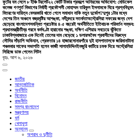
ফুটের যম সেলে ৮ ইঞ্চি টয়লেট
২২ কোটি টাকার প্রকল্পে অনিয়মের অভিযোগ: মেডিকেল
কলেজ গণপূর্ত বিভাগের নির্বাহী প্রকৌশলী মোহাম্মদ তরিকুল ইসলামকে ঘিরে প্রশ্ন
বিদ্যুৎ
বিতরণের দায়িত্ব বেসরকারি খাতে গেলে সমাধান নাকি নতুন দুর্ভোগ?
দুপুর ১টার মধ্যে
দেশের তিন অঞ্চলে বজ্রবৃষ্টির আশঙ্কা, নদীবন্দরে সতর্কতা
অস্ট্রেলিয়া সফরের জন্য দেশ
ছেড়েছে বাংলাদেশ
সমন্বিত প্রচেষ্টায় ৪-৫ বছরেই অর্থনীতিতে ইতিবাচক পরিবর্তন সম্ভব:
প্রধানমন্ত্রী
তীব্র গরমে কর্মঘণ্টা হারানোর শঙ্কা, দক্ষিণ এশিয়ায় সবচেয়ে ঝুঁকিতে
ঢাকা
বিশ্ববাজারে এক দিনেই তেলের দাম বেড়েছে ১ ডলার
অবৈধ প্রবাসীদের বিরুদ্ধে
সৌদির সাঁড়াশি অভিযান, গ্রেফতার ১৪ হাজার
সোনারগাঁয়ে দুই হাসপাতালকে জরিমানা
টানা
পঞ্চমবার সাফের সভাপতি হলেন কাজী সালাহউদ্দিন
ইনজুরি কাটিয়ে চমক দিয়ে অস্ট্রেলিয়া
সিরিজে ডাক পেলেন লিটন
বৃহঃ. আগ ৬, ২০২৬
জাতীয়
আন্তর্জাতিক
অর্থনীতি
বিনোদন
রাজনীতি
সমগ্র বাংলাদেশ
মন্ত্রণালয়
ধর্ম
খেলাধুলা
অন্যান্য
অপরাধ ও দুর্নীতি