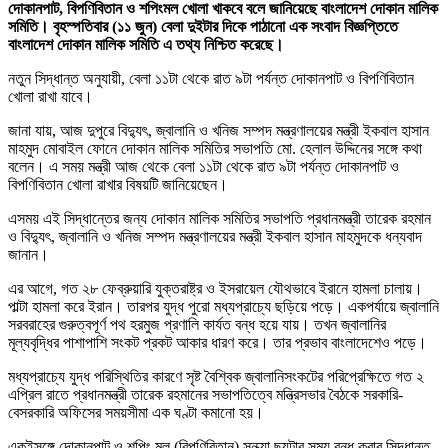
দোকানপাট, বিপণিবিতান ও শপিংমল খোলা খাকবে বলে জানিয়েছে বাংলাদেশ দোকান মালিক
সমিতি। বৃহস্পতিবার (১১ জুন) বেলা দুইটার দিকে পাঠানো এক সংবাদ বিজ্ঞপ্তিতে
বাংলাদেশ দোকান মালিক সমিতি এ তথ্য নিশ্চিত করেছে।
নতুন সিদ্ধান্ত অনুযায়ী, বেলা ১১টা থেকে রাত ৯টা পর্যন্ত দোকানপাট ও বিপণিবিতান
খোলা রাখা যাবে।
জানা যায়, আজ দুপুরে বিদ্যুৎ, জ্বালানি ও খনিজ সম্পদ মন্ত্রণালয়ের মন্ত্রী ইকবাল হাসান
মাহমুদ মোবাইল ফোনে দোকান মালিক সমিতির সভাপতি মো. হেলাল উদ্দিনের সঙ্গে কথা
বলেন। এ সময় মন্ত্রী আজ থেকে বেলা ১১টা থেকে রাত ৯টা পর্যন্ত দোকানপাট ও
বিপণিবিতান খোলা রাখার বিষয়টি জানিয়েছেন।
এসময় এই সিদ্ধান্তের জন্য দোকান মালিক সমিতির সভাপতি প্রধানমন্ত্রী তারেক রহমান
ও বিদ্যুৎ, জ্বালানি ও খনিজ সম্পদ মন্ত্রণালয়ের মন্ত্রী ইকবাল হাসান মাহমুদকে ধন্যবাদ
জানান।
এর আগে, গত ২৮ ফেব্রুয়ারি যুক্তরাষ্ট্র ও ইসরায়েল যৌথভাবে ইরানে হামলা চালায়।
পাল্টা হামলা করে ইরান। তারপর যুদ্ধ পুরো মধ্যপ্রাচ্যে ছড়িয়ে পড়ে। একপর্যায়ে জ্বালানি
সরবরাহের গুরুত্বপূর্ণ পথ হরমুজ প্রণালি কার্যত বন্ধ হয়ে যায়। তখন জ্বালানির
মূল্যবৃদ্ধির পাশাপাশি সংকট প্রকট আকার ধারণ করে। তার প্রভাব বাংলাদেশেও পড়ে।
মধ্যপ্রাচ্যে যুদ্ধ পরিস্থিতির কারণে সৃষ্ট বৈশ্বিক জ্বালানিসংকটের পরিপ্রেক্ষিতে গত ২
এপ্রিল রাতে প্রধানমন্ত্রী তারেক রহমানের সভাপতিত্বে মন্ত্রিসভার বৈঠকে সরকারি-
বেসরকারি অফিসের সময়সীমা এক ঘণ্টা কমানো হয়।
একইসঙ্গে দোকানপাট ও শপিং মল (বিপণিবিতান) সন্ধ্যা ছয়টার সময় বন্ধ করার সিদ্ধান্ত