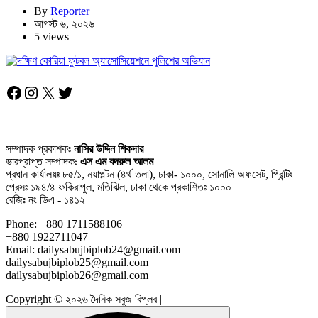
By
Reporter
আগস্ট ৬, ২০২৬
5 views
Facebook
Instagram
X
Twitter
সম্পাদক প্রকাশকঃ
নাসির উদ্দিন শিকদার
ভারপ্রাপ্ত সম্পাদকঃ
এস এম বদরুল আলম
প্রধান কার্যালয়ঃ ৮৫/১, নয়াপল্টন (৪র্থ তলা), ঢাকা- ১০০০, সোনালি অফসেট, প্রিন্টিং
প্রেসঃ ১৯৪/৪ ফকিরাপুল, মতিঝিল, ঢাকা থেকে প্রকাশিতঃ ১০০০
রেজিঃ নং ডিএ - ১৪১২
Phone: +880 1711588106
+880 1922711047
Email: dailysabujbiplob24@gmail.com
dailysabujbiplob25@gmail.com
dailysabujbiplob26@gmail.com
Copyright © ২০২৬ দৈনিক সবুজ বিপ্লব |