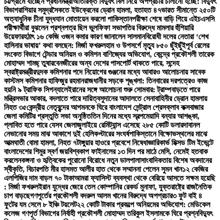
চট্টগ্রামে যাচ্ছেন প্রধানমন্ত্রী
অতিরিক্ত বিদ্যুৎ বিল নিয়ে অপপ্রচার চালানো হচ্ছে: বিদ্যুৎ
বিভাগ
রাশিয়ার সমুদ্রসৈকতে ইউক্রেনের ড্রোন হামলা, হতাহত ৪৭
ভারত সীমান্তে ২৫০টি
অত্যাধুনিক চীনা যুদ্ধযান মোতায়েন করলো পাকিস্তান
পরীক্ষা শেষে বাড়ি গিয়ে এইচএসসি
পরীক্ষার্থীরা বুঝলেন প্রশ্নপত্র ছিল ভুল
ফিফা সভাপতির বিরুদ্ধে মামলার হুঁশিয়ারি
উয়েফার
হঠাৎ ১৬ কেজি ওজন কমার কারণ জানালেন সালমান
বিরোধী দলের নেতারা ‘শেখ
হাসিনার ভাষায়’ কথা বলছেন: মির্জা ফখরুল
হাম ও উপসর্গে মৃত্যু ৮৫০ ছুঁইছুঁই
পূর্ব রেলের
সংকেত বিভাগে টেন্ডার অনিয়ম ও কমিশন বাণিজ্যের অভিযোগ, কেন্দ্রে প্রকৌশলী তারেক
মোহাম্মদ শামছ্ তুষার
বেনজীরের অন্য দেশের পাসপোর্ট থাকতে পারে, সন্দেহ
স্বরাষ্ট্রমন্ত্রীর
দুদক কমিশনার পদে নিয়োগের গুঞ্জনের মধ্যে আবারও আলোচনায় সাবেক
কাস্টমস কমিশনার হাফিজুর রহমান
রাজধানীর সড়কে শৃঙ্খলা: তিনবারের দরপত্রেও কাজ
হয়নি ৯ ট্রাফিক সিগন্যালে
ইরানের সঙ্গে আলোচনা শুরু সোমবার: ট্রাম্প
বাড়তে পারে
মন্ত্রিসভার আকার, বদলাতে পারে দায়িত্ব
সুদানের আদালতে সেনাবাহিনীর ড্রোন হামলায়
নিহত ৩৫
কেন্দ্রীয় নেতৃবৃন্দের আগমনকে ঘিরে বাংলাদেশ সেন্ট্রাল প্রেসক্লাব কক্সবাজার
জেলা কমিটির প্রস্তুতি সভা অনুষ্ঠিত
তিন দিনের মধ্যে স্বল্পমেয়াদি বন্যার আশঙ্কা,
প্লাবিত হতে পারে যেসব জেলা
জুলাইয়ে রেমিট্যান্স এসেছে ২৮৫ কোটি ডলার
দাবানল
নেভানোর সময় মাঝ আকাশে দুই হেলিকপ্টারের সংঘর্ষ
পাকিস্তানে বিক্ষোভস্থলের মাঝে
আত্মঘাতী বোমা হামলা, নিহত ৭
টাঙ্গুয়ার হাওরে প্রবেশে নিষেধাজ্ঞা
রিকার্ভ মিক্সড টিম ইভেন্টে
বাংলাদেশের শিমুর স্বর্ণ জয়
বিশ্বকাপ ফাইনালের ১৩ দিন পর মাঠে মেসি, নেমেই হতবাক
করলেন
কঙ্গনা ও হৃত্বিকের পুরোনো বিরোধে নতুন ডালপালা
সাংবাদিকতায় বিশেষ অবদানের
স্বীকৃতি, বিচারপতি মীর হাসমত আলীর হাত থেকে সম্মাননা পেলেন সুমন খান
১২ কেজির
এলপিজির দাম বাড়ল ৭০ টাকা
আমরা ফ্যাসিস্ট ব্যবস্থা থেকে বেরিয়ে আসতে সক্ষম হয়েছি
: মির্জা ফখরুল
ইরান যুদ্ধের জেরে তেল কোম্পানির রেকর্ড মুনাফা, যুক্তরাষ্ট্রে রাজনৈতিক
চাপ বাড়ছে
গণপূর্তের প্রকৌশলী বদরুল আলম খানের বিরুদ্ধে অপপ্রচার
৩ ফুট বাই ৪
ফুটের যম সেলে ৮ ইঞ্চি টয়লেট
২২ কোটি টাকার প্রকল্পে অনিয়মের অভিযোগ: মেডিকেল
কলেজ গণপূর্ত বিভাগের নির্বাহী প্রকৌশলী মোহাম্মদ তরিকুল ইসলামকে ঘিরে প্রশ্ন
বিদ্যুৎ