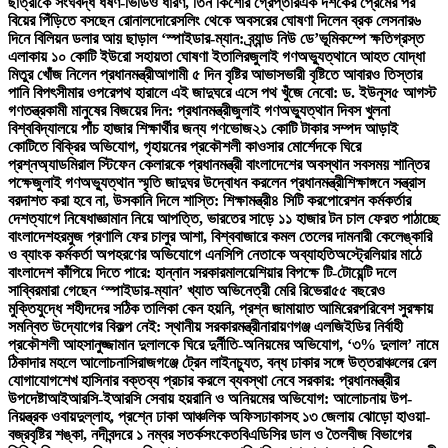
ছাত্রীকে সংঘবদ্ধ ধর্ষণ-ভিডিও ধারণ, তিন কিশোর গ্রেপ্তার
এক দশকের প্রেমের পর
বিয়ের পিঁড়িতে বসছেন রোনালদো
রেসলিং থেকে অবসরের ঘোষণা দিলেন ব্রক লেসনার
৬
দিনে বিলিয়ন ডলার আয় ছাড়াল ‘স্পাইডার-ম্যান: ব্র্যান্ড নিউ ডে’
ভূমিকম্পে ক্ষতিগ্রস্ত
এলাকায় ১০ কোটি ইউরো সহায়তা ঘোষণা ইতালির
জুলাই গণঅভ্যুত্থানে আহত যোদ্ধা
মিতুর খোঁজ নিলেন প্রধানমন্ত্রী
আগামী ৫ দিন বৃষ্টির আভাস
ভারী বৃষ্টিতে আবারও তিস্তার
পানি বিপৎসীমার ওপরে
পথ হারালে এই জাদুঘরে এসে পথ খুঁজে নেবো: ড. ইউনূস
৫ আগস্ট
গণতন্ত্রকামী মানুষের বিজয়ের দিন: প্রধানমন্ত্রী
জুলাই গণঅভ্যুত্থান দিবস খুলনা
বিশ্ববিদ্যালয়ে পাঁচ হাজার শিক্ষার্থীর জন্য গণভোজ
২১ কোটি টাকার সম্পদ আড়াই
কোটিতে বিক্রির অভিযোগ, গৃহায়নের প্রকৌশলী কাওসার মোর্শেদকে ঘিরে
প্রশ্ন
অ্যাডমিরাল স্টিফেন কেলারকে প্রধানমন্ত্রী বাংলাদেশের অবস্থান সবসময় শান্তির
পক্ষে
জুলাই গণঅভ্যুত্থান স্মৃতি জাদুঘর উদ্বোধন করলেন প্রধানমন্ত্রী
শিক্ষাঙ্গনে সন্ত্রাস
বরদাশত করা হবে না, উসকানি দিলে শাস্তি: শিক্ষামন্ত্রী
৪ সিটি করপোরেশন কর্মকর্তার
দেশত্যাগে নিষেধাজ্ঞা
মান নিয়ে আপত্তি, ভারতের সাড়ে ১১ হাজার টন চাল ফেরত পাঠাচ্ছে
বাংলাদেশ
হরমুজ প্রণালি ফের চালুর আশা, বিশ্ববাজারে কমল তেলের দাম
নারী কেলেঙ্কারি
ও ব্যাংক কর্মকর্তা অপহরণের অভিযোগে এনসিপি নেতাকে অব্যাহতি
অস্ট্রেলিয়ার মাঠে
বাংলাদেশ কাঁপিয়ে দিতে পারে: হান্নান সরকার
মালয়েশিয়ার বিপক্ষে টি-টোয়েন্টি দলে
সাব্বির
মারা গেছেন ‘স্পাইডার-ম্যান’ খ্যাত অভিনেত্রী মেরি রিভেরা
৫৫ বছরেও
মুক্তিযুদ্ধে শহীদদের সঠিক তালিকা কেন হয়নি, প্রশ্ন জামায়াত আমিরের
পরিবেশ সুরক্ষায়
সমন্বিত উদ্যোগের বিকল্প নেই: স্থানীয় সরকারমন্ত্রী
নারায়ণগঞ্জ এলজিইডির নির্বাহী
প্রকৌশলী আহসানুজ্জামান দুলালকে ঘিরে দুর্নীতি-অনিয়মের অভিযোগ, ‘৩% দুলাল’ নামে
ঠিকাদার মহলে আলোচনা
সিরাজগঞ্জে ট্রেন লাইনচ্যুত, বন্ধ ঢাকার সঙ্গে উত্তরাঞ্চলের রেল
যোগাযোগ
শেখ হাসিনার বক্তব্য প্রচার করলে ব্যবস্থা নেবে সরকার: প্রধানমন্ত্রীর
উপদেষ্টা
আইআরসি-ইআরসি সেবায় হয়রানি ও অনিয়মের অভিযোগ: আলোচনায় উপ-
নিয়ন্ত্রক ওবায়দুল্লাহ, প্রশ্নে ঢাকা আঞ্চলিক অফিস
ঢাকাসহ ১৩ জেলায় ঝোড়ো হাওয়া-
বজ্রবৃষ্টির শঙ্কা, নদীবন্দরে ১ নম্বর সতর্কসংকেত
বিএডিসির ডাল ও তৈলবীজ বিভাগের