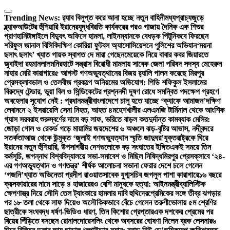
Skip
to
Trending News:
র‍্যাব বিলুপ্ত করে আনা হচ্ছে নতুন বাহিনী
মধ্যপ্রাচ্যজুড়ে
content
ব্ল্যাকআউটের হুঁশিয়ারি ইরানের
যুদ্ধবিরতি কার্যকরের পরও গাজায় দৈনিক এক শিশুর
প্রাণহানি
টাঙ্গাইলে বিদ্যুৎ অফিসে হামলা, লাইনম্যানকে বেধড়ক পিটুনি
কবে ফিরছেন
শরিফুল জানাল বিসিবি
দক্ষিণ কোরিয়া ফুটবল অ্যাসোসিয়েশনে পুলিশের অভিযান
‘ময়না
ছলাৎ ছলাৎ’ খ্যাত গায়ক স্বাগত দে মারা গেছেন
মেয়েকে নিয়ে বাবার কবর জিয়ারতে
জুবাইদা রহমান
লালমনিরহাটে সন্ত্রাস বিরোধী মামলায় সাবেক জেলা পরিষদ সদস্য মেহেরুন
নাহার মেরি কারাগারে
৫ আগস্ট গণঅভ্যুত্থানের বিজয় র‍্যালি পালন করেছে মিরপুর
প্রেসক্লাব
ডাল ও তেলবীজ প্রকল্পে অনিয়মের অভিযোগ: পিডি শফিকুল ইসলামের
বিরুদ্ধে টেন্ডার, ভুয়া বিল ও সিন্ডিকেটের প্রশ্ন
নদী দূষণ রোধে সমন্বিত পদক্ষেপ গ্রহণে
অবহেলার সুযোগ নেই : প্রধানমন্ত্রী
বাংলাদেশে চালু হতে যাচ্ছে ‘ক্যাফে আমাজন’
দক্ষিণ
লেবাননে ২ ইসরায়েলি সেনা নিহত, আহত ৪
মহেশখালীর এলএনজি টার্মিনাল থেকে আংশিক
গ্যাস সরবরাহ শুরু
স্বর্ণের দামে বড় লাফ, ভরিতে বাড়ল কত
দুর্দান্ত কামব্যাক মেসির:
জোড়া গোল ও রেকর্ড গড়ে মায়ামির জয়
দেশের ৬ অঞ্চলে ঝড়-বৃষ্টির আভাস, নদীবন্দরে
সতর্কতা
আজ থেকে উন্মুক্ত ‘জুলাই গণঅভ্যুত্থান স্মৃতি জাদুঘর’
যুক্তরাষ্ট্রকে ঘিরে
ইরানের নতুন হুঁশিয়ারি, উপসাগরীয় দেশগুলোকে বড় সংঘাতের ইঙ্গিত
একই সময়ে তিন
কর্মসূচি, জগন্নাথ বিশ্ববিদ্যালয়ে সভা-সমাবেশ ও মিছিল নিষিদ্ধ
মিরপুর প্রেসক্লাবে ‘২৪-
এর গণঅভ্যুত্থান ও গণতন্ত্র’ শীর্ষক আলোচনা সভা
না ফেরার দেশে চলে গেলেন
‘গজনি’খ্যাত অভিনেতা প্রদীপ রাওয়াত
সাবেক যুগ্মসচিব জগলুল পাশা কারাগারে
১৬ বছরে
ক্রসফায়ারের নামে সাড়ে ৪ হাজারেরও বেশি মানুষকে হত্যা: আইনমন্ত্রী
ব্যালিস্টিক
ক্ষেপণাস্ত্র দিয়ে সৌদি তেল ট্যাংকারে হামলার দাবি হুথিদের
প্রেমিকের সঙ্গে তীব্র ঝগড়ার
পর ১৮ তলা থেকে লাফ দিয়েও অলৌকিকভাবে বেঁচে গেলেন তরুণী
ভোলায় ৫ম শ্রেণির
ছাত্রীকে সংঘবদ্ধ ধর্ষণ-ভিডিও ধারণ, তিন কিশোর গ্রেপ্তার
এক দশকের প্রেমের পর
বিয়ের পিঁড়িতে বসছেন রোনালদো
রেসলিং থেকে অবসরের ঘোষণা দিলেন ব্রক লেসনার
৬