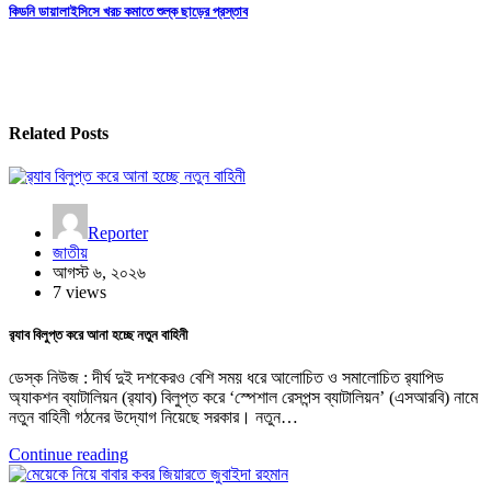
navigation
কিডনি ডায়ালাইসিসে খরচ কমাতে শুল্ক ছাড়ের প্রস্তাব
Related Posts
Reporter
জাতীয়
আগস্ট ৬, ২০২৬
7 views
র‍্যাব বিলুপ্ত করে আনা হচ্ছে নতুন বাহিনী
ডেস্ক নিউজ : দীর্ঘ দুই দশকেরও বেশি সময় ধরে আলোচিত ও সমালোচিত র‍্যাপিড
অ্যাকশন ব্যাটালিয়ন (র‍্যাব) বিলুপ্ত করে ‘স্পেশাল রেসপন্স ব্যাটালিয়ন’ (এসআরবি) নামে
নতুন বাহিনী গঠনের উদ্যোগ নিয়েছে সরকার। নতুন…
Continue reading