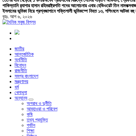
তেলের দাম বেড়েছে ১ ডলার
অবৈধ প্রবাসীদের বিরুদ্ধে সৌদির সাঁড়াশি অভিযান, গ্রেফতার
পাকিস্তানি র‍্যাপার হাসান রহিম
রাষ্ট্রপতি পদের আলোচনায় এবার হেভিওয়েট তিন নাম
কক্সবা
ইসলামের ভূমিকা নিয়ে প্রশ্ন
জাপানে শক্তিশালী ভূমিকম্পে নিহত ১৩, শপিংমলে আটকা বহু ম
বৃহঃ. আগ ৬, ২০২৬
বাংলা নিউজ পেপার
জাতীয়
আন্তর্জাতিক
অর্থনীতি
বিনোদন
রাজনীতি
সমগ্র বাংলাদেশ
মন্ত্রণালয়
ধর্ম
খেলাধুলা
অন্যান্য
অপরাধ ও দুর্নীতি
আবহাওয়া ও পরিবেশ
কৃষি
তথ্য প্রযুক্তি
পর্যটন
শিক্ষা