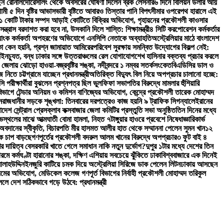
ছেন রোনালদো
রেসলিং থেকে অবসরের ঘোষণা দিলেন ব্রক লেসনার
৬ দিনে বিলিয়ন ডলার আয়
মী ৫ দিন বৃষ্টির আভাস
ভারী বৃষ্টিতে আবারও তিস্তার পানি বিপৎসীমার ওপরে
পথ হারালে এই
১ কোটি টাকার সম্পদ আড়াই কোটিতে বিক্রির অভিযোগ, গৃহায়নের প্রকৌশলী কাওসার
ে সন্ত্রাস বরদাশত করা হবে না, উসকানি দিলে শাস্তি: শিক্ষামন্ত্রী
৪ সিটি করপোরেশন কর্মকর্তার
্যাংক কর্মকর্তা অপহরণের অভিযোগে এনসিপি নেতাকে অব্যাহতি
অস্ট্রেলিয়ার মাঠে বাংলাদেশ
কা কেন হয়নি, প্রশ্ন জামায়াত আমিরের
পরিবেশ সুরক্ষায় সমন্বিত উদ্যোগের বিকল্প নেই:
লাইনচ্যুত, বন্ধ ঢাকার সঙ্গে উত্তরাঞ্চলের রেল যোগাযোগ
শেখ হাসিনার বক্তব্য প্রচার করলে
জেলায় ঝোড়ো হাওয়া-বজ্রবৃষ্টির শঙ্কা, নদীবন্দরে ১ নম্বর সতর্কসংকেত
বিএডিসির ডাল ও
িতে চট্টগ্রামে যাচ্ছেন প্রধানমন্ত্রী
অতিরিক্ত বিদ্যুৎ বিল নিয়ে অপপ্রচার চালানো হচ্ছে:
 পরীক্ষার্থীরা বুঝলেন প্রশ্নপত্র ছিল ভুল
ফিফা সভাপতির বিরুদ্ধে মামলার হুঁশিয়ারি
বিভাগে টেন্ডার অনিয়ম ও কমিশন বাণিজ্যের অভিযোগ, কেন্দ্রে প্রকৌশলী তারেক মোহাম্মদ
ন
রাজধানীর সড়কে শৃঙ্খলা: তিনবারের দরপত্রেও কাজ হয়নি ৯ ট্রাফিক সিগন্যালে
ইরানের
লাদেশ সেন্ট্রাল প্রেসক্লাব কক্সবাজার জেলা কমিটির প্রস্তুতি সভা অনুষ্ঠিত
তিন দিনের মধ্যে
োভস্থলের মাঝে আত্মঘাতী বোমা হামলা, নিহত ৭
টাঙ্গুয়ার হাওরে প্রবেশে নিষেধাজ্ঞা
রিকার্ভ
 অবদানের স্বীকৃতি, বিচারপতি মীর হাসমত আলীর হাত থেকে সম্মাননা পেলেন সুমন খান
১২
তিক চাপ বাড়ছে
গণপূর্তের প্রকৌশলী বদরুল আলম খানের বিরুদ্ধে অপপ্রচার
৩ ফুট বাই ৪
ের দায়িত্ব বেসরকারি খাতে গেলে সমাধান নাকি নতুন দুর্ভোগ?
দুপুর ১টার মধ্যে দেশের তিন
গরমে কর্মঘণ্টা হারানোর শঙ্কা, দক্ষিণ এশিয়ায় সবচেয়ে ঝুঁকিতে ঢাকা
বিশ্ববাজারে এক দিনেই
লাহউদ্দিন
ইনজুরি কাটিয়ে চমক দিয়ে অস্ট্রেলিয়া সিরিজে ডাক পেলেন লিটন
ঢাকায় আসছেন
য়মের অভিযোগ, মেডিকেল কলেজ গণপূর্ত বিভাগের নির্বাহী প্রকৌশলী মোহাম্মদ তরিকুল
ললে দেশ সঠিকভাবে গড়ে উঠবে: প্রধানমন্ত্রী