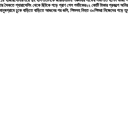
 ১৪ হাজার
সোনারগাঁয়ে দুই হাসপাতালকে জরিমানা
টানা পঞ্চমবার সাফের সভাপতি হলেন কাজী সা
জার সৈকতে প্যারাসেলিং থেকে ছিটকে পড়ে প্রাণ গেল পর্যটকের
২২ কোটি টাকার প্রকল্পে অনি
ানুষ
গ্রামে ঢুকে বাড়িতে বাড়িতে আগুনের পর গুলি, শিশুসহ নিহত ৩০
শিশুরা নিজেদের গড়ে তু