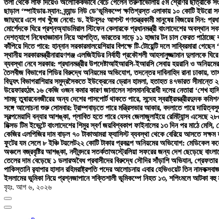
তলা থেকে লাফ দিয়েও অলৌকিকভাবে বেঁচে গেলেন তরুণী
ভোলায় ৫ম শ্রেণির ছাত্রীকে সং
ছাড়াল ‘স্পাইডার-ম্যান: ব্র্যান্ড নিউ ডে’
ভূমিকম্পে ক্ষতিগ্রস্ত এলাকায় ১০ কোটি ইউরো স
জাদুঘরে এসে পথ খুঁজে নেবো: ড. ইউনূস
৫ আগস্ট গণতন্ত্রকামী মানুষের বিজয়ের দিন: প্রধান
মোর্শেদকে ঘিরে প্রশ্ন
অ্যাডমিরাল স্টিফেন কেলারকে প্রধানমন্ত্রী বাংলাদেশের অবস্থান সব
দেশত্যাগে নিষেধাজ্ঞা
মান নিয়ে আপত্তি, ভারতের সাড়ে ১১ হাজার টন চাল ফেরত পাঠাচ্ছে 
কাঁপিয়ে দিতে পারে: হান্নান সরকার
মালয়েশিয়ার বিপক্ষে টি-টোয়েন্টি দলে সাব্বির
মারা গেছেন ‘
স্থানীয় সরকারমন্ত্রী
নারায়ণগঞ্জ এলজিইডির নির্বাহী প্রকৌশলী আহসানুজ্জামান দুলালকে ঘ
ব্যবস্থা নেবে সরকার: প্রধানমন্ত্রীর উপদেষ্টা
আইআরসি-ইআরসি সেবায় হয়রানি ও অনিয়মের অ
তৈলবীজ বিভাগের পিডির বিরুদ্ধে অনিয়মের অভিযোগ, তদন্তের দাবি
নাহিদ রানা ঢাকায়, ত
বিদ্যুৎ বিভাগ
রাশিয়ার সমুদ্রসৈকতে ইউক্রেনের ড্রোন হামলা, হতাহত ৪৭
ভারত সীমান্তে ২
উয়েফার
হঠাৎ ১৬ কেজি ওজন কমার কারণ জানালেন সালমান
বিরোধী দলের নেতারা ‘শেখ হাস
শামছ্ তুষার
বেনজীরের অন্য দেশের পাসপোর্ট থাকতে পারে, সন্দেহ স্বরাষ্ট্রমন্ত্রীর
দুদক কমিশন
সঙ্গে আলোচনা শুরু সোমবার: ট্রাম্প
বাড়তে পারে মন্ত্রিসভার আকার, বদলাতে পারে দায়িত্ব
স
স্বল্পমেয়াদি বন্যার আশঙ্কা, প্লাবিত হতে পারে যেসব জেলা
জুলাইয়ে রেমিট্যান্স এসেছে ২
মিক্সড টিম ইভেন্টে বাংলাদেশের শিমুর স্বর্ণ জয়
বিশ্বকাপ ফাইনালের ১৩ দিন পর মাঠে মেসি,
কেজির এলপিজির দাম বাড়ল ৭০ টাকা
আমরা ফ্যাসিস্ট ব্যবস্থা থেকে বেরিয়ে আসতে সক্ষম হ
ফুটের যম সেলে ৮ ইঞ্চি টয়লেট
২২ কোটি টাকার প্রকল্পে অনিয়মের অভিযোগ: মেডিকেল কলেজ 
অঞ্চলে বজ্রবৃষ্টির আশঙ্কা, নদীবন্দরে সতর্কতা
অস্ট্রেলিয়া সফরের জন্য দেশ ছেড়েছে বাংলা
তেলের দাম বেড়েছে ১ ডলার
অবৈধ প্রবাসীদের বিরুদ্ধে সৌদির সাঁড়াশি অভিযান, গ্রেফতার
পাকিস্তানি র‍্যাপার হাসান রহিম
রাষ্ট্রপতি পদের আলোচনায় এবার হেভিওয়েট তিন নাম
কক্সবা
ইসলামের ভূমিকা নিয়ে প্রশ্ন
জাপানে শক্তিশালী ভূমিকম্পে নিহত ১৩, শপিংমলে আটকা বহু ম
বৃহঃ. আগ ৬, ২০২৬