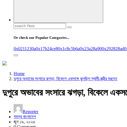
Search
for:
Or check our Popular Categories...
0x0211230a
0x17b24ce8
0x1c8c5b6a
0x23a28a90
0x292828ad
0
Home
দুপুরে অভাবের সংসারে ঝগড়া, বিকেলে একসঙ্গে ঝুলছিল স্বামী-স্ত্রীর মরদেহ
দুপুরে অভাবের সংসারে ঝগড়া, বিকেলে একসঙ্গে
Reporter
সমগ্র বাংলাদেশ
জুন ১৯, ২০২৬
0 Comments