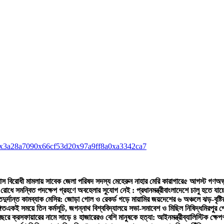
x3a28a709
0x66cf53d2
0x97a9ff8a
0xa3342ca7
্রাস বিরোধী মামলায় সাবেক জেলা পরিষদ সদস্য মেহেরুন নাহার মেরি কারাগারে
৫ আগস্ট গণঅভ্যু
 রোধে সমন্বিত পদক্ষেপ গ্রহণে অবহেলার সুযোগ নেই : প্রধানমন্ত্রী
বাংলাদেশে চালু হতে যা
ত
দুর্দান্ত কামব্যাক মেসির: জোড়া গোল ও রেকর্ড গড়ে মায়ামির জয়
দেশের ৬ অঞ্চলে ঝড়-বৃষ্টি
গিত
একই সময়ে তিন কর্মসূচি, জগন্নাথ বিশ্ববিদ্যালয়ে সভা-সমাবেশ ও মিছিল নিষিদ্ধ
মিরপুর প
ছরে ক্রসফায়ারের নামে সাড়ে ৪ হাজারেরও বেশি মানুষকে হত্যা: আইনমন্ত্রী
ব্যালিস্টিক ক্ষে