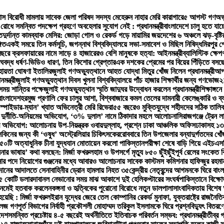
্রাস বিরোধী মামলায় সাবেক জেলা পরিষদ সদস্য মেহেরুন নাহার মেরি কারাগারে
৫ আগস্ট গণঅভ্যু
 রোধে সমন্বিত পদক্ষেপ গ্রহণে অবহেলার সুযোগ নেই : প্রধানমন্ত্রী
বাংলাদেশে চালু হতে যা
ত
দুর্দান্ত কামব্যাক মেসির: জোড়া গোল ও রেকর্ড গড়ে মায়ামির জয়
দেশের ৬ অঞ্চলে ঝড়-বৃষ্টি
গিত
একই সময়ে তিন কর্মসূচি, জগন্নাথ বিশ্ববিদ্যালয়ে সভা-সমাবেশ ও মিছিল নিষিদ্ধ
মিরপুর প
ছরে ক্রসফায়ারের নামে সাড়ে ৪ হাজারেরও বেশি মানুষকে হত্যা: আইনমন্ত্রী
ব্যালিস্টিক ক্ষে
ঘবদ্ধ ধর্ষণ-ভিডিও ধারণ, তিন কিশোর গ্রেপ্তার
এক দশকের প্রেমের পর বিয়ের পিঁড়িতে বস
হায়তা ঘোষণা ইতালির
জুলাই গণঅভ্যুত্থানে আহত যোদ্ধা মিতুর খোঁজ নিলেন প্রধানমন্ত্রী
আগা
মন্ত্রী
জুলাই গণঅভ্যুত্থান দিবস খুলনা বিশ্ববিদ্যালয়ে পাঁচ হাজার শিক্ষার্থীর জন্য গণভোজ
২
সময় শান্তির পক্ষে
জুলাই গণঅভ্যুত্থান স্মৃতি জাদুঘর উদ্বোধন করলেন প্রধানমন্ত্রী
শিক্ষাঙ্গন
বাংলাদেশ
হরমুজ প্রণালি ফের চালুর আশা, বিশ্ববাজারে কমল তেলের দাম
নারী কেলেঙ্কারি ও ব
স্পাইডার-ম্যান’ খ্যাত অভিনেত্রী মেরি রিভেরা
৫৫ বছরেও মুক্তিযুদ্ধে শহীদদের সঠিক তালি
িরে দুর্নীতি-অনিয়মের অভিযোগ, ‘৩% দুলাল’ নামে ঠিকাদার মহলে আলোচনা
সিরাজগঞ্জে ট্রেন 
ভিযোগ: আলোচনায় উপ-নিয়ন্ত্রক ওবায়দুল্লাহ, প্রশ্নে ঢাকা আঞ্চলিক অফিস
ঢাকাসহ ১৩ 
াসকিনের জন্য কী ‘ওষুধ’ অস্ট্রেলিয়ার চিকিৎসকের
রোববারে তিন উপজেলার বন্যাদুর্গতদের খোঁজ ন
৫০টি অত্যাধুনিক চীনা যুদ্ধযান মোতায়েন করলো পাকিস্তান
পরীক্ষা শেষে বাড়ি গিয়ে এইচএসসি
িনার ভাষায়’ কথা বলছেন: মির্জা ফখরুল
হাম ও উপসর্গে মৃত্যু ৮৫০ ছুঁইছুঁই
পূর্ব রেলের সংকেত 
ার পদে নিয়োগের গুঞ্জনের মধ্যে আবারও আলোচনায় সাবেক কাস্টমস কমিশনার হাফিজুর রহমা
ুদানের আদালতে সেনাবাহিনীর ড্রোন হামলায় নিহত ৩৫
কেন্দ্রীয় নেতৃবৃন্দের আগমনকে ঘিরে বাং
৮৫ কোটি ডলার
দাবানল নেভানোর সময় মাঝ আকাশে দুই হেলিকপ্টারের সংঘর্ষ
পাকিস্তানে বিক্ষ
 নেমেই হতবাক করলেন
কঙ্গনা ও হৃত্বিকের পুরোনো বিরোধে নতুন ডালপালা
সাংবাদিকতায় বিশেষ
য়েছি : মির্জা ফখরুল
ইরান যুদ্ধের জেরে তেল কোম্পানির রেকর্ড মুনাফা, যুক্তরাষ্ট্রে রাজনৈ
গণপূর্ত বিভাগের নির্বাহী প্রকৌশলী মোহাম্মদ তরিকুল ইসলামকে ঘিরে প্রশ্ন
বিদ্যুৎ বিতরণ
দেশ
সমন্বিত প্রচেষ্টায় ৪-৫ বছরেই অর্থনীতিতে ইতিবাচক পরিবর্তন সম্ভব: প্রধানমন্ত্রী
তীব্র 