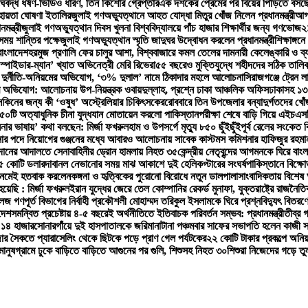
ঘবদ্ধ ধর্ষণ-ভিডিও ধারণ, তিন কিশোর গ্রেপ্তার
এক দশকের প্রেমের পর বিয়ের পিঁড়িতে বস
হায়তা ঘোষণা ইতালির
জুলাই গণঅভ্যুত্থানে আহত যোদ্ধা মিতুর খোঁজ নিলেন প্রধানমন্ত্রী
আগা
মন্ত্রী
জুলাই গণঅভ্যুত্থান দিবস খুলনা বিশ্ববিদ্যালয়ে পাঁচ হাজার শিক্ষার্থীর জন্য গণভোজ
২
সময় শান্তির পক্ষে
জুলাই গণঅভ্যুত্থান স্মৃতি জাদুঘর উদ্বোধন করলেন প্রধানমন্ত্রী
শিক্ষাঙ্গন
বাংলাদেশ
হরমুজ প্রণালি ফের চালুর আশা, বিশ্ববাজারে কমল তেলের দাম
নারী কেলেঙ্কারি ও ব
স্পাইডার-ম্যান’ খ্যাত অভিনেত্রী মেরি রিভেরা
৫৫ বছরেও মুক্তিযুদ্ধে শহীদদের সঠিক তালি
িরে দুর্নীতি-অনিয়মের অভিযোগ, ‘৩% দুলাল’ নামে ঠিকাদার মহলে আলোচনা
সিরাজগঞ্জে ট্রেন 
ভিযোগ: আলোচনায় উপ-নিয়ন্ত্রক ওবায়দুল্লাহ, প্রশ্নে ঢাকা আঞ্চলিক অফিস
ঢাকাসহ ১৩ 
াসকিনের জন্য কী ‘ওষুধ’ অস্ট্রেলিয়ার চিকিৎসকের
রোববারে তিন উপজেলার বন্যাদুর্গতদের খোঁজ ন
৫০টি অত্যাধুনিক চীনা যুদ্ধযান মোতায়েন করলো পাকিস্তান
পরীক্ষা শেষে বাড়ি গিয়ে এইচএসসি
িনার ভাষায়’ কথা বলছেন: মির্জা ফখরুল
হাম ও উপসর্গে মৃত্যু ৮৫০ ছুঁইছুঁই
পূর্ব রেলের সংকেত 
ার পদে নিয়োগের গুঞ্জনের মধ্যে আবারও আলোচনায় সাবেক কাস্টমস কমিশনার হাফিজুর রহমা
ুদানের আদালতে সেনাবাহিনীর ড্রোন হামলায় নিহত ৩৫
কেন্দ্রীয় নেতৃবৃন্দের আগমনকে ঘিরে বাং
৮৫ কোটি ডলার
দাবানল নেভানোর সময় মাঝ আকাশে দুই হেলিকপ্টারের সংঘর্ষ
পাকিস্তানে বিক্ষ
 নেমেই হতবাক করলেন
কঙ্গনা ও হৃত্বিকের পুরোনো বিরোধে নতুন ডালপালা
সাংবাদিকতায় বিশেষ
য়েছি : মির্জা ফখরুল
ইরান যুদ্ধের জেরে তেল কোম্পানির রেকর্ড মুনাফা, যুক্তরাষ্ট্রে রাজনৈ
গণপূর্ত বিভাগের নির্বাহী প্রকৌশলী মোহাম্মদ তরিকুল ইসলামকে ঘিরে প্রশ্ন
বিদ্যুৎ বিতরণ
দেশ
সমন্বিত প্রচেষ্টায় ৪-৫ বছরেই অর্থনীতিতে ইতিবাচক পরিবর্তন সম্ভব: প্রধানমন্ত্রী
তীব্র 
 ১৪ হাজার
সোনারগাঁয়ে দুই হাসপাতালকে জরিমানা
টানা পঞ্চমবার সাফের সভাপতি হলেন কাজী সা
জার সৈকতে প্যারাসেলিং থেকে ছিটকে পড়ে প্রাণ গেল পর্যটকের
২২ কোটি টাকার প্রকল্পে অনি
ানুষ
গ্রামে ঢুকে বাড়িতে বাড়িতে আগুনের পর গুলি, শিশুসহ নিহত ৩০
শিশুরা নিজেদের গড়ে তু