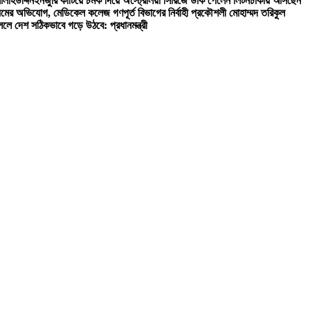
লাহউদ্দিন
ইনজুরি কাটিয়ে চমক দিয়ে অস্ট্রেলিয়া সিরিজে ডাক পেলেন লিটন
ঢাকায় আসছেন
য়মের অভিযোগ, মেডিকেল কলেজ গণপূর্ত বিভাগের নির্বাহী প্রকৌশলী মোহাম্মদ তরিকুল
ললে দেশ সঠিকভাবে গড়ে উঠবে: প্রধানমন্ত্রী