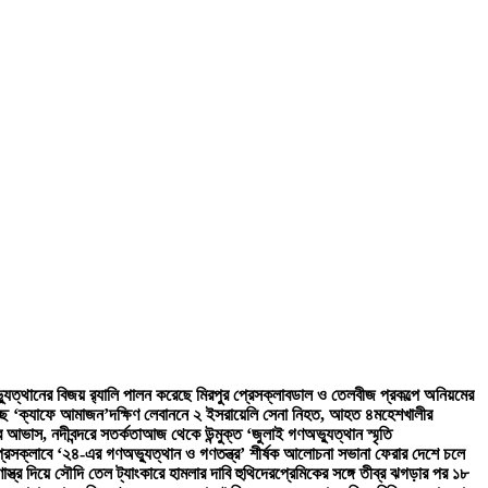
ত্থানের বিজয় র‍্যালি পালন করেছে মিরপুর প্রেসক্লাব
ডাল ও তেলবীজ প্রকল্পে অনিয়মের
চ্ছে ‘ক্যাফে আমাজন’
দক্ষিণ লেবাননে ২ ইসরায়েলি সেনা নিহত, আহত ৪
মহেশখালীর
র আভাস, নদীবন্দরে সতর্কতা
আজ থেকে উন্মুক্ত ‘জুলাই গণঅভ্যুত্থান স্মৃতি
্রেসক্লাবে ‘২৪-এর গণঅভ্যুত্থান ও গণতন্ত্র’ শীর্ষক আলোচনা সভা
না ফেরার দেশে চলে
পণাস্ত্র দিয়ে সৌদি তেল ট্যাংকারে হামলার দাবি হুথিদের
প্রেমিকের সঙ্গে তীব্র ঝগড়ার পর ১৮