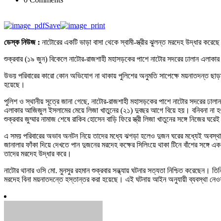
Save
ডেস্ক নিউজ :
নাটোরের একটি ভাড়া বাসা থেকে স্বামী-স্ত্রীর ঝুলন্ত মরদেহ উদ্ধার করেছ
শুক্রবার (১৯ জুন) বিকেলে নাটোর-রাজশাহী মহাসড়কের পাশে নাটোর সদরের ঢালান এলাকার
উভয় পরিবারের কারো কোন অভিযোগ না থাকায় পুলিশের অনুমতি সাপেক্ষে ময়নাতদন্ত ছাড়াই স
হয়েছে।
পুলিশ ও স্থানীয় সূত্রে জানা গেছে, নাটোর-রাজশাহী মহাসড়কের পাশে নাটোর সদরের ঢ
এলাকার আজিজুল ইসলামের মেয়ে লিজা খাতুনের (২১) দুবছর আগে বিয়ে হয়। বনিবনা না হ
শুক্রবার জুম্মার নামাজ শেষে রাকিব হোসেন বাড়ি ফিরে স্ত্রী লিজা খাতুনের সঙ্গে নিজের ঘ
এ সময় পরিবারের অভাব অনটন নিয়ে তাদের মধ্যে ঝগড়া হলেও দুজন ঘরের মধ্যেই অবস্থা
জানালার ফাঁকা দিয়ে দেখতে পান দুজনের মরদেহ কক্ষের সিলিংয়ে থাকা টিনে বাঁশের সঙ্গে
তাদের মরদেহ উদ্ধার করে।
নাটোর থানার ওসি মো. মুনসুর রহমান শুক্রবার সন্ধ্যায় ঘটনার সত্যতা নিশ্চিত করেছেন।
মরদেহ বিনা ময়নাতদন্তে হস্তান্তর করা হয়েছে। এই ঘটনায় আইন অনুযায়ী ব্যবস্থা নেও