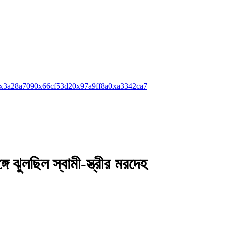
x3a28a709
0x66cf53d2
0x97a9ff8a
0xa3342ca7
 ঝুলছিল স্বামী-স্ত্রীর মরদেহ