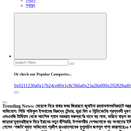
নির্বাচন
স্বাস্থ্য
Search
for:
Or check our Popular Categories...
0x0211230a
0x17b24ce8
0x1c8c5b6a
0x23a28a90
0x292828ad
0
Trending News:
মেয়েকে নিয়ে বাবার কবর জিয়ারতে জুবাইদা রহমান
লালমনিরহাটে সন্ত
অভিযোগ: পিডি শফিকুল ইসলামের বিরুদ্ধে টেন্ডার, ভুয়া বিল ও সিন্ডিকেটের প্রশ্ন
নদী দূষণ
এলএনজি টার্মিনাল থেকে আংশিক গ্যাস সরবরাহ শুরু
স্বর্ণের দামে বড় লাফ, ভরিতে বাড়ল ক
জাদুঘর’
যুক্তরাষ্ট্রকে ঘিরে ইরানের নতুন হুঁশিয়ারি, উপসাগরীয় দেশগুলোকে বড় সংঘাতের ইঙ্
গেলেন ‘গজনি’খ্যাত অভিনেতা প্রদীপ রাওয়াত
সাবেক যুগ্মসচিব জগলুল পাশা কারাগারে
১৬ ব