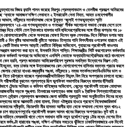
ত্থানের বিজয় র‍্যালি পালন করেছে মিরপুর প্রেসক্লাব
ডাল ও তেলবীজ প্রকল্পে অনিয়মের
চ্ছে ‘ক্যাফে আমাজন’
দক্ষিণ লেবাননে ২ ইসরায়েলি সেনা নিহত, আহত ৪
মহেশখালীর
র আভাস, নদীবন্দরে সতর্কতা
আজ থেকে উন্মুক্ত ‘জুলাই গণঅভ্যুত্থান স্মৃতি
্রেসক্লাবে ‘২৪-এর গণঅভ্যুত্থান ও গণতন্ত্র’ শীর্ষক আলোচনা সভা
না ফেরার দেশে চলে
পণাস্ত্র দিয়ে সৌদি তেল ট্যাংকারে হামলার দাবি হুথিদের
প্রেমিকের সঙ্গে তীব্র ঝগড়ার পর ১৮
ছেন রোনালদো
রেসলিং থেকে অবসরের ঘোষণা দিলেন ব্রক লেসনার
৬ দিনে বিলিয়ন ডলার আয়
মী ৫ দিন বৃষ্টির আভাস
ভারী বৃষ্টিতে আবারও তিস্তার পানি বিপৎসীমার ওপরে
পথ হারালে এই
১ কোটি টাকার সম্পদ আড়াই কোটিতে বিক্রির অভিযোগ, গৃহায়নের প্রকৌশলী কাওসার
ে সন্ত্রাস বরদাশত করা হবে না, উসকানি দিলে শাস্তি: শিক্ষামন্ত্রী
৪ সিটি করপোরেশন কর্মকর্তার
্যাংক কর্মকর্তা অপহরণের অভিযোগে এনসিপি নেতাকে অব্যাহতি
অস্ট্রেলিয়ার মাঠে বাংলাদেশ
কা কেন হয়নি, প্রশ্ন জামায়াত আমিরের
পরিবেশ সুরক্ষায় সমন্বিত উদ্যোগের বিকল্প নেই:
লাইনচ্যুত, বন্ধ ঢাকার সঙ্গে উত্তরাঞ্চলের রেল যোগাযোগ
শেখ হাসিনার বক্তব্য প্রচার করলে
জেলায় ঝোড়ো হাওয়া-বজ্রবৃষ্টির শঙ্কা, নদীবন্দরে ১ নম্বর সতর্কসংকেত
বিএডিসির ডাল ও
িতে চট্টগ্রামে যাচ্ছেন প্রধানমন্ত্রী
অতিরিক্ত বিদ্যুৎ বিল নিয়ে অপপ্রচার চালানো হচ্ছে:
 পরীক্ষার্থীরা বুঝলেন প্রশ্নপত্র ছিল ভুল
ফিফা সভাপতির বিরুদ্ধে মামলার হুঁশিয়ারি
বিভাগে টেন্ডার অনিয়ম ও কমিশন বাণিজ্যের অভিযোগ, কেন্দ্রে প্রকৌশলী তারেক মোহাম্মদ
ন
রাজধানীর সড়কে শৃঙ্খলা: তিনবারের দরপত্রেও কাজ হয়নি ৯ ট্রাফিক সিগন্যালে
ইরানের
লাদেশ সেন্ট্রাল প্রেসক্লাব কক্সবাজার জেলা কমিটির প্রস্তুতি সভা অনুষ্ঠিত
তিন দিনের মধ্যে
োভস্থলের মাঝে আত্মঘাতী বোমা হামলা, নিহত ৭
টাঙ্গুয়ার হাওরে প্রবেশে নিষেধাজ্ঞা
রিকার্ভ
 অবদানের স্বীকৃতি, বিচারপতি মীর হাসমত আলীর হাত থেকে সম্মাননা পেলেন সুমন খান
১২
তিক চাপ বাড়ছে
গণপূর্তের প্রকৌশলী বদরুল আলম খানের বিরুদ্ধে অপপ্রচার
৩ ফুট বাই ৪
ের দায়িত্ব বেসরকারি খাতে গেলে সমাধান নাকি নতুন দুর্ভোগ?
দুপুর ১টার মধ্যে দেশের তিন
গরমে কর্মঘণ্টা হারানোর শঙ্কা, দক্ষিণ এশিয়ায় সবচেয়ে ঝুঁকিতে ঢাকা
বিশ্ববাজারে এক দিনেই