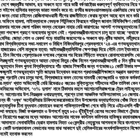
 দেশে বজ্রবৃষ্টির আভাস, ছয় অঞ্চলে হতে পারে ভারী বর্ষণ
রাষ্ট্রের গুরুত্বপূর্ণ ব্যক্তিদের নি
তি সই
শেখ হাসিনার বক্তব্য ভারত সমর্থন করে না: রণধীর জয়সওয়াল
বগুড়ার এরুলিয়ায় ফের দুর্ঘ
ের জন্য দোয়া চাইলেন রোজিনা
আওয়ামী লীগের রাজনীতিতে ফেরার সুযোগ আছে বলে মনে করি 
্যুৎ অফিসে হামলা, লাইনম্যানকে বেধড়ক পিটুনি
কবে ফিরছেন শরিফুল জানাল বিসিবি
দক্ষিণ কোর
 মামলায় সাবেক জেলা পরিষদ সদস্য মেহেরুন নাহার মেরি কারাগারে
৫ আগস্ট গণঅভ্যুত্থানের বি
বিত পদক্ষেপ গ্রহণে অবহেলার সুযোগ নেই : প্রধানমন্ত্রী
বাংলাদেশে চালু হতে যাচ্ছে ‘ক্যা
যাক মেসির: জোড়া গোল ও রেকর্ড গড়ে মায়ামির জয়
দেশের ৬ অঞ্চলে ঝড়-বৃষ্টির আভাস, নদীবন্দরে
াথ বিশ্ববিদ্যালয়ে সভা-সমাবেশ ও মিছিল নিষিদ্ধ
মিরপুর প্রেসক্লাবে ‘২৪-এর গণঅভ্যুত্থান
 হাজারেরও বেশি মানুষকে হত্যা: আইনমন্ত্রী
ব্যালিস্টিক ক্ষেপণাস্ত্র দিয়ে সৌদি তেল ট্যাংকারে
ণ, তিন কিশোর গ্রেপ্তার
এক দশকের প্রেমের পর বিয়ের পিঁড়িতে বসছেন রোনালদো
রেসলিং থে
লির
জুলাই গণঅভ্যুত্থানে আহত যোদ্ধা মিতুর খোঁজ নিলেন প্রধানমন্ত্রী
আগামী ৫ দিন বৃষ্টির
যুত্থান দিবস খুলনা বিশ্ববিদ্যালয়ে পাঁচ হাজার শিক্ষার্থীর জন্য গণভোজ
২১ কোটি টাকার সম্
ষে
জুলাই গণঅভ্যুত্থান স্মৃতি জাদুঘর উদ্বোধন করলেন প্রধানমন্ত্রী
শিক্ষাঙ্গনে সন্ত্রাস বরদাশ
মুজ প্রণালি ফের চালুর আশা, বিশ্ববাজারে কমল তেলের দাম
নারী কেলেঙ্কারি ও ব্যাংক কর্ম
র-ম্যান’ খ্যাত অভিনেত্রী মেরি রিভেরা
৫৫ বছরেও মুক্তিযুদ্ধে শহীদদের সঠিক তালিকা কেন 
্নীতি-অনিয়মের অভিযোগ, ‘৩% দুলাল’ নামে ঠিকাদার মহলে আলোচনা
সিরাজগঞ্জে ট্রেন লাইনচ্যু
আলোচনায় উপ-নিয়ন্ত্রক ওবায়দুল্লাহ, প্রশ্নে ঢাকা আঞ্চলিক অফিস
ঢাকাসহ ১৩ জেলায় ঝো
ন্য কী ‘ওষুধ’ অস্ট্রেলিয়ার চিকিৎসকের
রোববারে তিন উপজেলার বন্যাদুর্গতদের খোঁজ নিতে চট্টগ
ত্যাধুনিক চীনা যুদ্ধযান মোতায়েন করলো পাকিস্তান
পরীক্ষা শেষে বাড়ি গিয়ে এইচএসসি পরীক্ষ
কথা বলছেন: মির্জা ফখরুল
হাম ও উপসর্গে মৃত্যু ৮৫০ ছুঁইছুঁই
পূর্ব রেলের সংকেত বিভাগে টেন্ড
ে নিয়োগের গুঞ্জনের মধ্যে আবারও আলোচনায় সাবেক কাস্টমস কমিশনার হাফিজুর রহমান
রাজধ
র আদালতে সেনাবাহিনীর ড্রোন হামলায় নিহত ৩৫
কেন্দ্রীয় নেতৃবৃন্দের আগমনকে ঘিরে বাংলাদেশ
৮৫ কোটি ডলার
দাবানল নেভানোর সময় মাঝ আকাশে দুই হেলিকপ্টারের সংঘর্ষ
পাকিস্তানে বিক্ষ
 নেমেই হতবাক করলেন