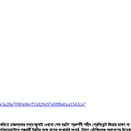
x3a28a709
0x66cf53d2
0x97a9ff8a
0xa3342ca7
 নথিতে চাঞ্চল্যকর তথ্য
‘জুলাই এখনো শেষ হয়নি’ প্রদর্শনী শহীদ প্রেসিডেন্ট জিয়ার ভাষণ না
পাঠদান
নাটোরে গরুবাহী ট্রলির সঙ্গে বাসের মুখোমুখি সংঘর্ষ, নিহত ৩
চিকিৎসক সমাবেশের উদ্বোধন