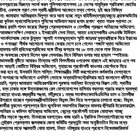
য়ে অপপ্রচারের বিরুদ্ধে সতর্ক করল পুলিশ
বাংলাদেশসহ ১৪ দেশের সামুদ্রিক প্রতিরক্ষা জোটের
টনা, একসঙ্গে প্রাণ গেল স্বামী-স্ত্রী
ভিসা আবেদনে তথ্য গোপন, দুই বছর নিষিদ্ধ
না: জামায়াত আমির
র‍্যাব বিলুপ্ত করে আনা হচ্ছে নতুন বাহিনী
মধ্যপ্রাচ্যজুড়ে ব্ল্যাকআউটের
িয়া ফুটবল অ্যাসোসিয়েশনে পুলিশের অভিযান
‘ময়না ছলাৎ ছলাৎ’ খ্যাত গায়ক স্বাগত দে
জয় র‍্যালি পালন করেছে মিরপুর প্রেসক্লাব
ডাল ও তেলবীজ প্রকল্পে অনিয়মের অভিযোগ:
ফে আমাজন’
দক্ষিণ লেবাননে ২ ইসরায়েলি সেনা নিহত, আহত ৪
মহেশখালীর এলএনজি টার্মিনাল
 সতর্কতা
আজ থেকে উন্মুক্ত ‘জুলাই গণঅভ্যুত্থান স্মৃতি জাদুঘর’
যুক্তরাষ্ট্রকে ঘিরে ইরানের
 ও গণতন্ত্র’ শীর্ষক আলোচনা সভা
না ফেরার দেশে চলে গেলেন ‘গজনি’খ্যাত অভিনেতা
 হামলার দাবি হুথিদের
প্রেমিকের সঙ্গে তীব্র ঝগড়ার পর ১৮ তলা থেকে লাফ দিয়েও
কে অবসরের ঘোষণা দিলেন ব্রক লেসনার
৬ দিনে বিলিয়ন ডলার আয় ছাড়াল ‘স্পাইডার-
 আভাস
ভারী বৃষ্টিতে আবারও তিস্তার পানি বিপৎসীমার ওপরে
পথ হারালে এই জাদুঘরে এসে পথ
পদ আড়াই কোটিতে বিক্রির অভিযোগ, গৃহায়নের প্রকৌশলী কাওসার মোর্শেদকে ঘিরে
ত করা হবে না, উসকানি দিলে শাস্তি: শিক্ষামন্ত্রী
৪ সিটি করপোরেশন কর্মকর্তার দেশত্যাগে
কর্তা অপহরণের অভিযোগে এনসিপি নেতাকে অব্যাহতি
অস্ট্রেলিয়ার মাঠে বাংলাদেশ কাঁপিয়ে
হয়নি, প্রশ্ন জামায়াত আমিরের
পরিবেশ সুরক্ষায় সমন্বিত উদ্যোগের বিকল্প নেই: স্থানীয়
ত, বন্ধ ঢাকার সঙ্গে উত্তরাঞ্চলের রেল যোগাযোগ
শেখ হাসিনার বক্তব্য প্রচার করলে ব্যবস্থা
ড়ো হাওয়া-বজ্রবৃষ্টির শঙ্কা, নদীবন্দরে ১ নম্বর সতর্কসংকেত
বিএডিসির ডাল ও তৈলবীজ
্রামে যাচ্ছেন প্রধানমন্ত্রী
অতিরিক্ত বিদ্যুৎ বিল নিয়ে অপপ্রচার চালানো হচ্ছে: বিদ্যুৎ
ার্থীরা বুঝলেন প্রশ্নপত্র ছিল ভুল
ফিফা সভাপতির বিরুদ্ধে মামলার হুঁশিয়ারি উয়েফার
হঠাৎ
ার অনিয়ম ও কমিশন বাণিজ্যের অভিযোগ, কেন্দ্রে প্রকৌশলী তারেক মোহাম্মদ শামছ্
ানীর সড়কে শৃঙ্খলা: তিনবারের দরপত্রেও কাজ হয়নি ৯ ট্রাফিক সিগন্যালে
ইরানের সঙ্গে
 সেন্ট্রাল প্রেসক্লাব কক্সবাজার জেলা কমিটির প্রস্তুতি সভা অনুষ্ঠিত
তিন দিনের মধ্যে
োভস্থলের মাঝে আত্মঘাতী বোমা হামলা, নিহত ৭
টাঙ্গুয়ার হাওরে প্রবেশে নিষেধাজ্ঞা
রিকার্ভ