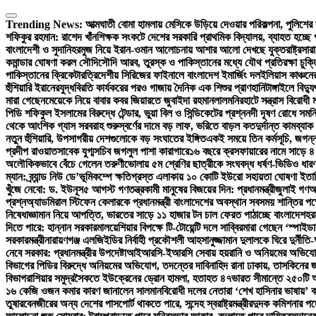
Skip
to
Trending News:
আত্মঘাতী বোমা হামলায় মেসিকে উড়িয়ে দেওয়ার পরিকল্পনা, পুলিশের
content
শফিকুর রহমান: রাশেদ খাঁন
শিক্ষক সংকটে দেশের সরকারি প্রাথমিক বিদ্যালয়, ব্যাহত হচ্ছে 
বাংলাদেশী ও সুদানি
হরমুজ নিয়ে ইরান-ওমান আলোচনায় আশার আলো দেখছে যুক্তরাষ্ট্র
সারা
কমান্ডার ঘোষণা করল সৌদি
সৌদি আরব, তুরস্ক ও পাকিস্তানের মধ্যে যৌথ প্রতিরক্ষা চুক্
পাকিস্তানের ক্রিকেটার
ত্রিদেশীয় সিরিজের ফাইনালে বাংলাদেশ ইমার্জিং দল
ইলিয়াস কাঞ্চন
হুঁশিয়ারি ইরানের
যুদ্ধবিরতি কার্যকরের পরও গাজায় দৈনিক এক শিশুর প্রাণহানি
টাঙ্গাইলে বিদ
মারা গেছেন
মেয়েকে নিয়ে বাবার কবর জিয়ারতে জুবাইদা রহমান
লালমনিরহাটে সন্ত্রাস বিরোধী
পিডি শফিকুল ইসলামের বিরুদ্ধে টেন্ডার, ভুয়া বিল ও সিন্ডিকেটের প্রশ্ন
নদী দূষণ রোধে সমন্
থেকে আংশিক গ্যাস সরবরাহ শুরু
স্বর্ণের দামে বড় লাফ, ভরিতে বাড়ল কত
দুর্দান্ত কামব্
নতুন হুঁশিয়ারি, উপসাগরীয় দেশগুলোকে বড় সংঘাতের ইঙ্গিত
একই সময়ে তিন কর্মসূচি, জগন্ন
প্রদীপ রাওয়াত
সাবেক যুগ্মসচিব জগলুল পাশা কারাগারে
১৬ বছরে ক্রসফায়ারের নামে সাড়ে ৪
অলৌকিকভাবে বেঁচে গেলেন তরুণী
ভোলায় ৫ম শ্রেণির ছাত্রীকে সংঘবদ্ধ ধর্ষণ-ভিডিও ধার
ম্যান: ব্র্যান্ড নিউ ডে’
ভূমিকম্পে ক্ষতিগ্রস্ত এলাকায় ১০ কোটি ইউরো সহায়তা ঘোষণা ইতা
খুঁজে নেবো: ড. ইউনূস
৫ আগস্ট গণতন্ত্রকামী মানুষের বিজয়ের দিন: প্রধানমন্ত্রী
জুলাই গণঅভ্
প্রশ্ন
অ্যাডমিরাল স্টিফেন কেলারকে প্রধানমন্ত্রী বাংলাদেশের অবস্থান সবসময় শান্তির পক্
নিষেধাজ্ঞা
মান নিয়ে আপত্তি, ভারতের সাড়ে ১১ হাজার টন চাল ফেরত পাঠাচ্ছে বাংলাদেশ
হর
দিতে পারে: হান্নান সরকার
মালয়েশিয়ার বিপক্ষে টি-টোয়েন্টি দলে সাব্বির
মারা গেছেন ‘স্পাইডা
সরকারমন্ত্রী
নারায়ণগঞ্জ এলজিইডির নির্বাহী প্রকৌশলী আহসানুজ্জামান দুলালকে ঘিরে দুর
নেবে সরকার: প্রধানমন্ত্রীর উপদেষ্টা
আইআরসি-ইআরসি সেবায় হয়রানি ও অনিয়মের অভিযোগ: 
বিভাগের পিডির বিরুদ্ধে অনিয়মের অভিযোগ, তদন্তের দাবি
নাহিদ রানা ঢাকায়, তাসকিনের জ
বিভাগ
রাশিয়ার সমুদ্রসৈকতে ইউক্রেনের ড্রোন হামলা, হতাহত ৪৭
ভারত সীমান্তে ২৫০টি অ
১৬ কেজি ওজন কমার কারণ জানালেন সালমান
বিরোধী দলের নেতারা ‘শেখ হাসিনার ভাষায়’ 
তুষার
বেনজীরের অন্য দেশের পাসপোর্ট থাকতে পারে, সন্দেহ স্বরাষ্ট্রমন্ত্রীর
দুদক কমিশনার পদ