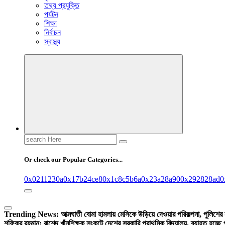
তথ্য প্রযুক্তি
পর্যটন
শিক্ষা
নির্বাচন
স্বাস্থ্য
Search
for:
Or check our Popular Categories...
0x0211230a
0x17b24ce8
0x1c8c5b6a
0x23a28a90
0x292828ad
0
Trending News:
আত্মঘাতী বোমা হামলায় মেসিকে উড়িয়ে দেওয়ার পরিকল্পনা, পুলিশের
শফিকুর রহমান: রাশেদ খাঁন
শিক্ষক সংকটে দেশের সরকারি প্রাথমিক বিদ্যালয়, ব্যাহত হচ্ছে 