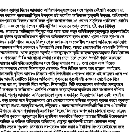
 থাকার ব্যাখ্যা দিলেন জামায়াত আমির
গণঅভ্যুত্থানের সঙ্গে প্রথম বেইমানি করেছেন ডা.
 করলেন প্রধানমন্ত্রী
গ্রিস উপকূলে দুই শতাধিক অভিবাসনপ্রত্যাশী উদ্ধার, অধিকাংশই
য়ে অপপ্রচারের বিরুদ্ধে সতর্ক করল পুলিশ
বাংলাদেশসহ ১৪ দেশের সামুদ্রিক প্রতিরক্ষা জোটের
টনা, একসঙ্গে প্রাণ গেল স্বামী-স্ত্রী
ভিসা আবেদনে তথ্য গোপন, দুই বছর নিষিদ্ধ
না: জামায়াত আমির
র‍্যাব বিলুপ্ত করে আনা হচ্ছে নতুন বাহিনী
মধ্যপ্রাচ্যজুড়ে ব্ল্যাকআউটের
িয়া ফুটবল অ্যাসোসিয়েশনে পুলিশের অভিযান
‘ময়না ছলাৎ ছলাৎ’ খ্যাত গায়ক স্বাগত দে
জয় র‍্যালি পালন করেছে মিরপুর প্রেসক্লাব
ডাল ও তেলবীজ প্রকল্পে অনিয়মের অভিযোগ:
ফে আমাজন’
দক্ষিণ লেবাননে ২ ইসরায়েলি সেনা নিহত, আহত ৪
মহেশখালীর এলএনজি টার্মিনাল
 সতর্কতা
আজ থেকে উন্মুক্ত ‘জুলাই গণঅভ্যুত্থান স্মৃতি জাদুঘর’
যুক্তরাষ্ট্রকে ঘিরে ইরানের
 ও গণতন্ত্র’ শীর্ষক আলোচনা সভা
না ফেরার দেশে চলে গেলেন ‘গজনি’খ্যাত অভিনেতা
 হামলার দাবি হুথিদের
প্রেমিকের সঙ্গে তীব্র ঝগড়ার পর ১৮ তলা থেকে লাফ দিয়েও
কে অবসরের ঘোষণা দিলেন ব্রক লেসনার
৬ দিনে বিলিয়ন ডলার আয় ছাড়াল ‘স্পাইডার-
 আভাস
ভারী বৃষ্টিতে আবারও তিস্তার পানি বিপৎসীমার ওপরে
পথ হারালে এই জাদুঘরে এসে পথ
পদ আড়াই কোটিতে বিক্রির অভিযোগ, গৃহায়নের প্রকৌশলী কাওসার মোর্শেদকে ঘিরে
ত করা হবে না, উসকানি দিলে শাস্তি: শিক্ষামন্ত্রী
৪ সিটি করপোরেশন কর্মকর্তার দেশত্যাগে
কর্তা অপহরণের অভিযোগে এনসিপি নেতাকে অব্যাহতি
অস্ট্রেলিয়ার মাঠে বাংলাদেশ কাঁপিয়ে
হয়নি, প্রশ্ন জামায়াত আমিরের
পরিবেশ সুরক্ষায় সমন্বিত উদ্যোগের বিকল্প নেই: স্থানীয়
ত, বন্ধ ঢাকার সঙ্গে উত্তরাঞ্চলের রেল যোগাযোগ
শেখ হাসিনার বক্তব্য প্রচার করলে ব্যবস্থা
ড়ো হাওয়া-বজ্রবৃষ্টির শঙ্কা, নদীবন্দরে ১ নম্বর সতর্কসংকেত
বিএডিসির ডাল ও তৈলবীজ
্রামে যাচ্ছেন প্রধানমন্ত্রী
অতিরিক্ত বিদ্যুৎ বিল নিয়ে অপপ্রচার চালানো হচ্ছে: বিদ্যুৎ
ার্থীরা বুঝলেন প্রশ্নপত্র ছিল ভুল
ফিফা সভাপতির বিরুদ্ধে মামলার হুঁশিয়ারি উয়েফার
হঠাৎ
ার অনিয়ম ও কমিশন বাণিজ্যের অভিযোগ, কেন্দ্রে প্রকৌশলী তারেক মোহাম্মদ শামছ্
ানীর সড়কে শৃঙ্খলা: তিনবারের দরপত্রেও কাজ হয়নি ৯ ট্রাফিক সিগন্যালে
ইরানের সঙ্গে