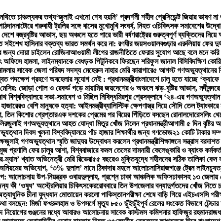
 নথিতে চাঞ্চল্যকর তথ্য
‘জুলাই এখনো শেষ হয়নি’ প্রদর্শনী শহীদ প্রেসিডেন্ট জিয়ার ভাষণ না
পাঠদান
নাটোরে গরুবাহী ট্রলির সঙ্গে বাসের মুখোমুখি সংঘর্ষ, নিহত ৩
চিকিৎসক সমাবেশের উদ্বোধন
 দেশে বজ্রবৃষ্টির আভাস, ছয় অঞ্চলে হতে পারে ভারী বর্ষণ
রাষ্ট্রের গুরুত্বপূর্ণ ব্যক্তিদের নি
তি সই
শেখ হাসিনার বক্তব্য ভারত সমর্থন করে না: রণধীর জয়সওয়াল
বগুড়ার এরুলিয়ায় ফের দুর্ঘ
ের জন্য দোয়া চাইলেন রোজিনা
আওয়ামী লীগের রাজনীতিতে ফেরার সুযোগ আছে বলে মনে করি 
্যুৎ অফিসে হামলা, লাইনম্যানকে বেধড়ক পিটুনি
কবে ফিরছেন শরিফুল জানাল বিসিবি
দক্ষিণ কোর
 মামলায় সাবেক জেলা পরিষদ সদস্য মেহেরুন নাহার মেরি কারাগারে
৫ আগস্ট গণঅভ্যুত্থানের বি
বিত পদক্ষেপ গ্রহণে অবহেলার সুযোগ নেই : প্রধানমন্ত্রী
বাংলাদেশে চালু হতে যাচ্ছে ‘ক্যা
যাক মেসির: জোড়া গোল ও রেকর্ড গড়ে মায়ামির জয়
দেশের ৬ অঞ্চলে ঝড়-বৃষ্টির আভাস, নদীবন্দরে
াথ বিশ্ববিদ্যালয়ে সভা-সমাবেশ ও মিছিল নিষিদ্ধ
মিরপুর প্রেসক্লাবে ‘২৪-এর গণঅভ্যুত্থান
 হাজারেরও বেশি মানুষকে হত্যা: আইনমন্ত্রী
ব্যালিস্টিক ক্ষেপণাস্ত্র দিয়ে সৌদি তেল ট্যাংকারে
ণ, তিন কিশোর গ্রেপ্তার
এক দশকের প্রেমের পর বিয়ের পিঁড়িতে বসছেন রোনালদো
রেসলিং থে
লির
জুলাই গণঅভ্যুত্থানে আহত যোদ্ধা মিতুর খোঁজ নিলেন প্রধানমন্ত্রী
আগামী ৫ দিন বৃষ্টির
যুত্থান দিবস খুলনা বিশ্ববিদ্যালয়ে পাঁচ হাজার শিক্ষার্থীর জন্য গণভোজ
২১ কোটি টাকার সম্
ষে
জুলাই গণঅভ্যুত্থান স্মৃতি জাদুঘর উদ্বোধন করলেন প্রধানমন্ত্রী
শিক্ষাঙ্গনে সন্ত্রাস বরদাশ
মুজ প্রণালি ফের চালুর আশা, বিশ্ববাজারে কমল তেলের দাম
নারী কেলেঙ্কারি ও ব্যাংক কর্ম
র-ম্যান’ খ্যাত অভিনেত্রী মেরি রিভেরা
৫৫ বছরেও মুক্তিযুদ্ধে শহীদদের সঠিক তালিকা কেন 
্নীতি-অনিয়মের অভিযোগ, ‘৩% দুলাল’ নামে ঠিকাদার মহলে আলোচনা
সিরাজগঞ্জে ট্রেন লাইনচ্যু
আলোচনায় উপ-নিয়ন্ত্রক ওবায়দুল্লাহ, প্রশ্নে ঢাকা আঞ্চলিক অফিস
ঢাকাসহ ১৩ জেলায় ঝো
ন্য কী ‘ওষুধ’ অস্ট্রেলিয়ার চিকিৎসকের
রোববারে তিন উপজেলার বন্যাদুর্গতদের খোঁজ নিতে চট্টগ
ত্যাধুনিক চীনা যুদ্ধযান মোতায়েন করলো পাকিস্তান
পরীক্ষা শেষে বাড়ি গিয়ে এইচএসসি পরীক্ষ
কথা বলছেন: মির্জা ফখরুল
হাম ও উপসর্গে মৃত্যু ৮৫০ ছুঁইছুঁই
পূর্ব রেলের সংকেত বিভাগে টেন্ড
ে নিয়োগের গুঞ্জনের মধ্যে আবারও আলোচনায় সাবেক কাস্টমস কমিশনার হাফিজুর রহমান
রাজধ