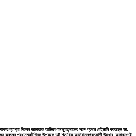
 থাকার ব্যাখ্যা দিলেন জামায়াত আমির
গণঅভ্যুত্থানের সঙ্গে প্রথম বেইমানি করেছেন ডা.
 করলেন প্রধানমন্ত্রী
গ্রিস উপকূলে দুই শতাধিক অভিবাসনপ্রত্যাশী উদ্ধার, অধিকাংশই