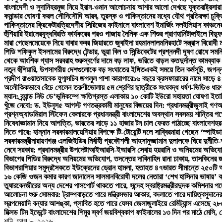
বাংলাদেশী ও সুদানি
হরমুজ নিয়ে ইরান-ওমান আলোচনায় আশার আলো দেখছে যুক্তরাষ্ট্র
সারা
কমান্ডার ঘোষণা করল সৌদি
সৌদি আরব, তুরস্ক ও পাকিস্তানের মধ্যে যৌথ প্রতিরক্ষা চুক্
পাকিস্তানের ক্রিকেটার
ত্রিদেশীয় সিরিজের ফাইনালে বাংলাদেশ ইমার্জিং দল
ইলিয়াস কাঞ্চন
হুঁশিয়ারি ইরানের
যুদ্ধবিরতি কার্যকরের পরও গাজায় দৈনিক এক শিশুর প্রাণহানি
টাঙ্গাইলে বিদ
মারা গেছেন
মেয়েকে নিয়ে বাবার কবর জিয়ারতে জুবাইদা রহমান
লালমনিরহাটে সন্ত্রাস বিরোধী
পিডি শফিকুল ইসলামের বিরুদ্ধে টেন্ডার, ভুয়া বিল ও সিন্ডিকেটের প্রশ্ন
নদী দূষণ রোধে সমন্
থেকে আংশিক গ্যাস সরবরাহ শুরু
স্বর্ণের দামে বড় লাফ, ভরিতে বাড়ল কত
দুর্দান্ত কামব্
নতুন হুঁশিয়ারি, উপসাগরীয় দেশগুলোকে বড় সংঘাতের ইঙ্গিত
একই সময়ে তিন কর্মসূচি, জগন্ন
প্রদীপ রাওয়াত
সাবেক যুগ্মসচিব জগলুল পাশা কারাগারে
১৬ বছরে ক্রসফায়ারের নামে সাড়ে ৪
অলৌকিকভাবে বেঁচে গেলেন তরুণী
ভোলায় ৫ম শ্রেণির ছাত্রীকে সংঘবদ্ধ ধর্ষণ-ভিডিও ধার
ম্যান: ব্র্যান্ড নিউ ডে’
ভূমিকম্পে ক্ষতিগ্রস্ত এলাকায় ১০ কোটি ইউরো সহায়তা ঘোষণা ইতা
খুঁজে নেবো: ড. ইউনূস
৫ আগস্ট গণতন্ত্রকামী মানুষের বিজয়ের দিন: প্রধানমন্ত্রী
জুলাই গণঅভ্
প্রশ্ন
অ্যাডমিরাল স্টিফেন কেলারকে প্রধানমন্ত্রী বাংলাদেশের অবস্থান সবসময় শান্তির পক্
নিষেধাজ্ঞা
মান নিয়ে আপত্তি, ভারতের সাড়ে ১১ হাজার টন চাল ফেরত পাঠাচ্ছে বাংলাদেশ
হর
দিতে পারে: হান্নান সরকার
মালয়েশিয়ার বিপক্ষে টি-টোয়েন্টি দলে সাব্বির
মারা গেছেন ‘স্পাইডা
সরকারমন্ত্রী
নারায়ণগঞ্জ এলজিইডির নির্বাহী প্রকৌশলী আহসানুজ্জামান দুলালকে ঘিরে দুর
নেবে সরকার: প্রধানমন্ত্রীর উপদেষ্টা
আইআরসি-ইআরসি সেবায় হয়রানি ও অনিয়মের অভিযোগ: 
বিভাগের পিডির বিরুদ্ধে অনিয়মের অভিযোগ, তদন্তের দাবি
নাহিদ রানা ঢাকায়, তাসকিনের জ
বিভাগ
রাশিয়ার সমুদ্রসৈকতে ইউক্রেনের ড্রোন হামলা, হতাহত ৪৭
ভারত সীমান্তে ২৫০টি অ
১৬ কেজি ওজন কমার কারণ জানালেন সালমান
বিরোধী দলের নেতারা ‘শেখ হাসিনার ভাষায়’ 
তুষার
বেনজীরের অন্য দেশের পাসপোর্ট থাকতে পারে, সন্দেহ স্বরাষ্ট্রমন্ত্রীর
দুদক কমিশনার পদ
আলোচনা শুরু সোমবার: ট্রাম্প
বাড়তে পারে মন্ত্রিসভার আকার, বদলাতে পারে দায়িত্ব
সুদানে
স্বল্পমেয়াদি বন্যার আশঙ্কা, প্লাবিত হতে পারে যেসব জেলা
জুলাইয়ে রেমিট্যান্স এসেছে ২
মিক্সড টিম ইভেন্টে বাংলাদেশের শিমুর স্বর্ণ জয়
বিশ্বকাপ ফাইনালের ১৩ দিন পর মাঠে মেসি,
শনি. আগ ৮, ২০২৬