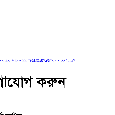
x3a28a709
0x66cf53d2
0x97a9ff8a
0xa3342ca7