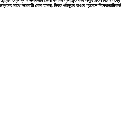
 সেন্ট্রাল প্রেসক্লাব কক্সবাজার জেলা কমিটির প্রস্তুতি সভা অনুষ্ঠিত
তিন দিনের মধ্যে
োভস্থলের মাঝে আত্মঘাতী বোমা হামলা, নিহত ৭
টাঙ্গুয়ার হাওরে প্রবেশে নিষেধাজ্ঞা
রিকার্ভ