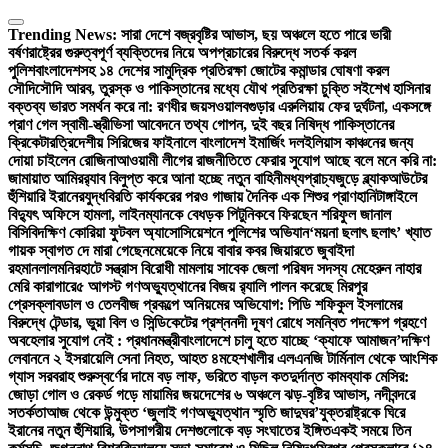
Skip
to
Trending News:
সারা দেশে বজ্রবৃষ্টির আভাস, ছয় অঞ্চলে হতে পারে ভারী
content
বর্ষণ
রাষ্ট্রের গুরুত্বপূর্ণ ব্যক্তিদের নিয়ে অপপ্রচারের বিরুদ্ধে সতর্ক করল
পুলিশ
বাংলাদেশসহ ১৪ দেশের সামুদ্রিক প্রতিরক্ষা জোটের কমান্ডার ঘোষণা করল
সৌদি
সৌদি আরব, তুরস্ক ও পাকিস্তানের মধ্যে যৌথ প্রতিরক্ষা চুক্তি সই
শেখ হাসিনার
বক্তব্য ভারত সমর্থন করে না: রণধীর জয়সওয়াল
বগুড়ার এরুলিয়ায় ফের দুর্ঘটনা, একসঙ্গে
প্রাণ গেল স্বামী-স্ত্রী
ভিসা আবেদনে তথ্য গোপন, দুই বছর নিষিদ্ধ পাকিস্তানের
ক্রিকেটার
ত্রিদেশীয় সিরিজের ফাইনালে বাংলাদেশ ইমার্জিং দল
ইলিয়াস কাঞ্চনের জন্য
দোয়া চাইলেন রোজিনা
আওয়ামী লীগের রাজনীতিতে ফেরার সুযোগ আছে বলে মনে করি না:
জামায়াত আমির
র‍্যাব বিলুপ্ত করে আনা হচ্ছে নতুন বাহিনী
মধ্যপ্রাচ্যজুড়ে ব্ল্যাকআউটের
হুঁশিয়ারি ইরানের
যুদ্ধবিরতি কার্যকরের পরও গাজায় দৈনিক এক শিশুর প্রাণহানি
টাঙ্গাইলে
বিদ্যুৎ অফিসে হামলা, লাইনম্যানকে বেধড়ক পিটুনি
কবে ফিরছেন শরিফুল জানাল
বিসিবি
দক্ষিণ কোরিয়া ফুটবল অ্যাসোসিয়েশনে পুলিশের অভিযান
‘ময়না ছলাৎ ছলাৎ’ খ্যাত
গায়ক স্বাগত দে মারা গেছেন
মেয়েকে নিয়ে বাবার কবর জিয়ারতে জুবাইদা
রহমান
লালমনিরহাটে সন্ত্রাস বিরোধী মামলায় সাবেক জেলা পরিষদ সদস্য মেহেরুন নাহার
মেরি কারাগারে
৫ আগস্ট গণঅভ্যুত্থানের বিজয় র‍্যালি পালন করেছে মিরপুর
প্রেসক্লাব
ডাল ও তেলবীজ প্রকল্পে অনিয়মের অভিযোগ: পিডি শফিকুল ইসলামের
বিরুদ্ধে টেন্ডার, ভুয়া বিল ও সিন্ডিকেটের প্রশ্ন
নদী দূষণ রোধে সমন্বিত পদক্ষেপ গ্রহণে
অবহেলার সুযোগ নেই : প্রধানমন্ত্রী
বাংলাদেশে চালু হতে যাচ্ছে ‘ক্যাফে আমাজন’
দক্ষিণ
লেবাননে ২ ইসরায়েলি সেনা নিহত, আহত ৪
মহেশখালীর এলএনজি টার্মিনাল থেকে আংশিক
গ্যাস সরবরাহ শুরু
স্বর্ণের দামে বড় লাফ, ভরিতে বাড়ল কত
দুর্দান্ত কামব্যাক মেসির:
জোড়া গোল ও রেকর্ড গড়ে মায়ামির জয়
দেশের ৬ অঞ্চলে ঝড়-বৃষ্টির আভাস, নদীবন্দরে
সতর্কতা
আজ থেকে উন্মুক্ত ‘জুলাই গণঅভ্যুত্থান স্মৃতি জাদুঘর’
যুক্তরাষ্ট্রকে ঘিরে
ইরানের নতুন হুঁশিয়ারি, উপসাগরীয় দেশগুলোকে বড় সংঘাতের ইঙ্গিত
একই সময়ে তিন