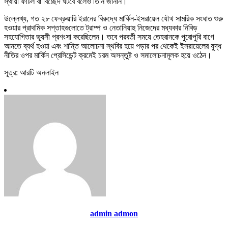
স্থায়ী ফাটল বা বিচ্ছেদ ঘটবে বলেও তিনি জানান।
উল্লেখ্য, গত ২৮ ফেব্রুয়ারি ইরানের বিরুদ্ধে মার্কিন-ইসরায়েল যৌথ সামরিক সংঘাত শুরু
হওয়ার প্রাথমিক সপ্তাহগুলোতে ট্রাম্প ও নেতানিয়াহু নিজেদের মধ্যকার নিবিড়
সহযোগিতার ভূয়সী প্রশংসা করেছিলেন। তবে পরবর্তী সময়ে তেহরানকে পুরোপুরি বাগে
আনতে ব্যর্থ হওয়া এবং শান্তি আলোচনা স্থবির হয়ে পড়ার পর থেকেই ইসরায়েলের যুদ্ধ
নীতির ওপর মার্কিন প্রেসিডেন্ট ক্রমেই চরম অসন্তুষ্ট ও সমালোচনামূলক হয়ে ওঠেন।
সূত্র: আরটি অনলাইন
admin admon