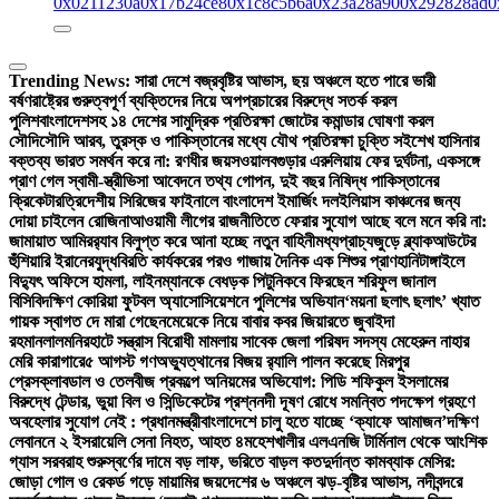
0x0211230a
0x17b24ce8
0x1c8c5b6a
0x23a28a90
0x292828ad
0
Trending News:
সারা দেশে বজ্রবৃষ্টির আভাস, ছয় অঞ্চলে হতে পারে ভারী
বর্ষণ
রাষ্ট্রের গুরুত্বপূর্ণ ব্যক্তিদের নিয়ে অপপ্রচারের বিরুদ্ধে সতর্ক করল
পুলিশ
বাংলাদেশসহ ১৪ দেশের সামুদ্রিক প্রতিরক্ষা জোটের কমান্ডার ঘোষণা করল
সৌদি
সৌদি আরব, তুরস্ক ও পাকিস্তানের মধ্যে যৌথ প্রতিরক্ষা চুক্তি সই
শেখ হাসিনার
বক্তব্য ভারত সমর্থন করে না: রণধীর জয়সওয়াল
বগুড়ার এরুলিয়ায় ফের দুর্ঘটনা, একসঙ্গে
প্রাণ গেল স্বামী-স্ত্রী
ভিসা আবেদনে তথ্য গোপন, দুই বছর নিষিদ্ধ পাকিস্তানের
ক্রিকেটার
ত্রিদেশীয় সিরিজের ফাইনালে বাংলাদেশ ইমার্জিং দল
ইলিয়াস কাঞ্চনের জন্য
দোয়া চাইলেন রোজিনা
আওয়ামী লীগের রাজনীতিতে ফেরার সুযোগ আছে বলে মনে করি না:
জামায়াত আমির
র‍্যাব বিলুপ্ত করে আনা হচ্ছে নতুন বাহিনী
মধ্যপ্রাচ্যজুড়ে ব্ল্যাকআউটের
হুঁশিয়ারি ইরানের
যুদ্ধবিরতি কার্যকরের পরও গাজায় দৈনিক এক শিশুর প্রাণহানি
টাঙ্গাইলে
বিদ্যুৎ অফিসে হামলা, লাইনম্যানকে বেধড়ক পিটুনি
কবে ফিরছেন শরিফুল জানাল
বিসিবি
দক্ষিণ কোরিয়া ফুটবল অ্যাসোসিয়েশনে পুলিশের অভিযান
‘ময়না ছলাৎ ছলাৎ’ খ্যাত
গায়ক স্বাগত দে মারা গেছেন
মেয়েকে নিয়ে বাবার কবর জিয়ারতে জুবাইদা
রহমান
লালমনিরহাটে সন্ত্রাস বিরোধী মামলায় সাবেক জেলা পরিষদ সদস্য মেহেরুন নাহার
মেরি কারাগারে
৫ আগস্ট গণঅভ্যুত্থানের বিজয় র‍্যালি পালন করেছে মিরপুর
প্রেসক্লাব
ডাল ও তেলবীজ প্রকল্পে অনিয়মের অভিযোগ: পিডি শফিকুল ইসলামের
বিরুদ্ধে টেন্ডার, ভুয়া বিল ও সিন্ডিকেটের প্রশ্ন
নদী দূষণ রোধে সমন্বিত পদক্ষেপ গ্রহণে
অবহেলার সুযোগ নেই : প্রধানমন্ত্রী
বাংলাদেশে চালু হতে যাচ্ছে ‘ক্যাফে আমাজন’
দক্ষিণ
লেবাননে ২ ইসরায়েলি সেনা নিহত, আহত ৪
মহেশখালীর এলএনজি টার্মিনাল থেকে আংশিক
গ্যাস সরবরাহ শুরু
স্বর্ণের দামে বড় লাফ, ভরিতে বাড়ল কত
দুর্দান্ত কামব্যাক মেসির:
জোড়া গোল ও রেকর্ড গড়ে মায়ামির জয়
দেশের ৬ অঞ্চলে ঝড়-বৃষ্টির আভাস, নদীবন্দরে