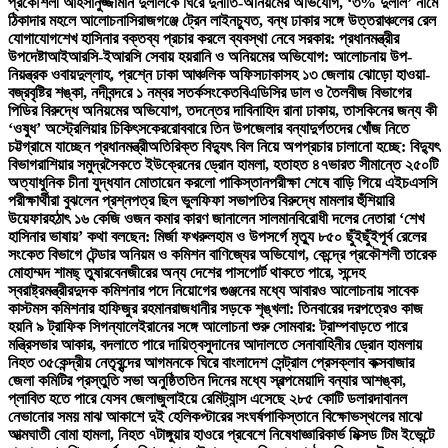
প্রকৌশলী আহসানুজ্জামান দুলালকে ঘিরে দুর্নীতি-অনিয়মের অভিযোগ, ‘৩% দুলাল’ নামে
ঠিকাদার মহলে আলোচনা
সিরাজগঞ্জে ট্রেন লাইনচ্যুত, বন্ধ ঢাকার সঙ্গে উত্তরাঞ্চলের রেল
যোগাযোগ
শেখ হাসিনার বক্তব্য প্রচার করলে ব্যবস্থা নেবে সরকার: প্রধানমন্ত্রীর
উপদেষ্টা
আইআরসি-ইআরসি সেবায় হয়রানি ও অনিয়মের অভিযোগ: আলোচনায় উপ-
নিয়ন্ত্রক ওবায়দুল্লাহ, প্রশ্নে ঢাকা আঞ্চলিক অফিস
ঢাকাসহ ১৩ জেলায় ঝোড়ো হাওয়া-
বজ্রবৃষ্টির শঙ্কা, নদীবন্দরে ১ নম্বর সতর্কসংকেত
বিএডিসির ডাল ও তৈলবীজ বিভাগের
পিডির বিরুদ্ধে অনিয়মের অভিযোগ, তদন্তের দাবি
নাহিদ রানা ঢাকায়, তাসকিনের জন্য কী
‘ওষুধ’ অস্ট্রেলিয়ার চিকিৎসকের
রোববারে তিন উপজেলার বন্যাদুর্গতদের খোঁজ নিতে
চট্টগ্রামে যাচ্ছেন প্রধানমন্ত্রী
অতিরিক্ত বিদ্যুৎ বিল নিয়ে অপপ্রচার চালানো হচ্ছে: বিদ্যুৎ
বিভাগ
রাশিয়ার সমুদ্রসৈকতে ইউক্রেনের ড্রোন হামলা, হতাহত ৪৭
ভারত সীমান্তে ২৫০টি
অত্যাধুনিক চীনা যুদ্ধযান মোতায়েন করলো পাকিস্তান
পরীক্ষা শেষে বাড়ি গিয়ে এইচএসসি
পরীক্ষার্থীরা বুঝলেন প্রশ্নপত্র ছিল ভুল
ফিফা সভাপতির বিরুদ্ধে মামলার হুঁশিয়ারি
উয়েফার
হঠাৎ ১৬ কেজি ওজন কমার কারণ জানালেন সালমান
বিরোধী দলের নেতারা ‘শেখ
হাসিনার ভাষায়’ কথা বলছেন: মির্জা ফখরুল
হাম ও উপসর্গে মৃত্যু ৮৫০ ছুঁইছুঁই
পূর্ব রেলের
সংকেত বিভাগে টেন্ডার অনিয়ম ও কমিশন বাণিজ্যের অভিযোগ, কেন্দ্রে প্রকৌশলী তারেক
মোহাম্মদ শামছ্ তুষার
বেনজীরের অন্য দেশের পাসপোর্ট থাকতে পারে, সন্দেহ
স্বরাষ্ট্রমন্ত্রীর
দুদক কমিশনার পদে নিয়োগের গুঞ্জনের মধ্যে আবারও আলোচনায় সাবেক
কাস্টমস কমিশনার হাফিজুর রহমান
রাজধানীর সড়কে শৃঙ্খলা: তিনবারের দরপত্রেও কাজ
হয়নি ৯ ট্রাফিক সিগন্যালে
ইরানের সঙ্গে আলোচনা শুরু সোমবার: ট্রাম্প
বাড়তে পারে
মন্ত্রিসভার আকার, বদলাতে পারে দায়িত্ব
সুদানের আদালতে সেনাবাহিনীর ড্রোন হামলায়
নিহত ৩৫
কেন্দ্রীয় নেতৃবৃন্দের আগমনকে ঘিরে বাংলাদেশ সেন্ট্রাল প্রেসক্লাব কক্সবাজার
জেলা কমিটির প্রস্তুতি সভা অনুষ্ঠিত
তিন দিনের মধ্যে স্বল্পমেয়াদি বন্যার আশঙ্কা,
প্লাবিত হতে পারে যেসব জেলা
জুলাইয়ে রেমিট্যান্স এসেছে ২৮৫ কোটি ডলার
দাবানল
নেভানোর সময় মাঝ আকাশে দুই হেলিকপ্টারের সংঘর্ষ
পাকিস্তানে বিক্ষোভস্থলের মাঝে
আত্মঘাতী বোমা হামলা, নিহত ৭
টাঙ্গুয়ার হাওরে প্রবেশে নিষেধাজ্ঞা
রিকার্ভ মিক্সড টিম ইভেন্টে