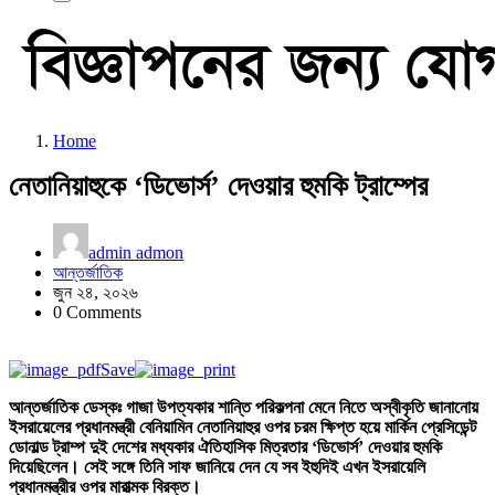
Home
নেতানিয়াহুকে ‘ডিভোর্স’ দেওয়ার হুমকি ট্রাম্পের
admin admon
আন্তর্জাতিক
জুন ২৪, ২০২৬
0 Comments
Save
আন্তর্জাতিক ডেস্কঃ গাজা উপত্যকার শান্তি পরিকল্পনা মেনে নিতে অস্বীকৃতি জানানোয়
ইসরায়েলের প্রধানমন্ত্রী বেনিয়ামিন নেতানিয়াহুর ওপর চরম ক্ষিপ্ত হয়ে মার্কিন প্রেসিডেন্ট
ডোনাল্ড ট্রাম্প দুই দেশের মধ্যকার ঐতিহাসিক মিত্রতার ‘ডিভোর্স’ দেওয়ার হুমকি
দিয়েছিলেন। সেই সঙ্গে তিনি সাফ জানিয়ে দেন যে সব ইহুদিই এখন ইসরায়েলি
প্রধানমন্ত্রীর ওপর মারাত্মক বিরক্ত।