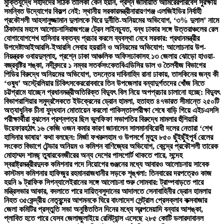
মুক্তিযুদ্ধে শহীদদের সঠিক তালিকা কেন হয়নি, প্রশ্ন জামায়াত আমিরের
পরিবেশ সুরক্ষায়
সমন্বিত উদ্যোগের বিকল্প নেই: স্থানীয় সরকারমন্ত্রী
নারায়ণগঞ্জ এলজিইডির নির্বাহী
প্রকৌশলী আহসানুজ্জামান দুলালকে ঘিরে দুর্নীতি-অনিয়মের অভিযোগ, ‘৩% দুলাল’ নামে
ঠিকাদার মহলে আলোচনা
সিরাজগঞ্জে ট্রেন লাইনচ্যুত, বন্ধ ঢাকার সঙ্গে উত্তরাঞ্চলের রেল
যোগাযোগ
শেখ হাসিনার বক্তব্য প্রচার করলে ব্যবস্থা নেবে সরকার: প্রধানমন্ত্রীর
উপদেষ্টা
আইআরসি-ইআরসি সেবায় হয়রানি ও অনিয়মের অভিযোগ: আলোচনায় উপ-
নিয়ন্ত্রক ওবায়দুল্লাহ, প্রশ্নে ঢাকা আঞ্চলিক অফিস
ঢাকাসহ ১৩ জেলায় ঝোড়ো হাওয়া-
বজ্রবৃষ্টির শঙ্কা, নদীবন্দরে ১ নম্বর সতর্কসংকেত
বিএডিসির ডাল ও তৈলবীজ বিভাগের
পিডির বিরুদ্ধে অনিয়মের অভিযোগ, তদন্তের দাবি
নাহিদ রানা ঢাকায়, তাসকিনের জন্য কী
‘ওষুধ’ অস্ট্রেলিয়ার চিকিৎসকের
রোববারে তিন উপজেলার বন্যাদুর্গতদের খোঁজ নিতে
চট্টগ্রামে যাচ্ছেন প্রধানমন্ত্রী
অতিরিক্ত বিদ্যুৎ বিল নিয়ে অপপ্রচার চালানো হচ্ছে: বিদ্যুৎ
বিভাগ
রাশিয়ার সমুদ্রসৈকতে ইউক্রেনের ড্রোন হামলা, হতাহত ৪৭
ভারত সীমান্তে ২৫০টি
অত্যাধুনিক চীনা যুদ্ধযান মোতায়েন করলো পাকিস্তান
পরীক্ষা শেষে বাড়ি গিয়ে এইচএসসি
পরীক্ষার্থীরা বুঝলেন প্রশ্নপত্র ছিল ভুল
ফিফা সভাপতির বিরুদ্ধে মামলার হুঁশিয়ারি
উয়েফার
হঠাৎ ১৬ কেজি ওজন কমার কারণ জানালেন সালমান
বিরোধী দলের নেতারা ‘শেখ
হাসিনার ভাষায়’ কথা বলছেন: মির্জা ফখরুল
হাম ও উপসর্গে মৃত্যু ৮৫০ ছুঁইছুঁই
পূর্ব রেলের
সংকেত বিভাগে টেন্ডার অনিয়ম ও কমিশন বাণিজ্যের অভিযোগ, কেন্দ্রে প্রকৌশলী তারেক
মোহাম্মদ শামছ্ তুষার
বেনজীরের অন্য দেশের পাসপোর্ট থাকতে পারে, সন্দেহ
স্বরাষ্ট্রমন্ত্রীর
দুদক কমিশনার পদে নিয়োগের গুঞ্জনের মধ্যে আবারও আলোচনায় সাবেক
কাস্টমস কমিশনার হাফিজুর রহমান
রাজধানীর সড়কে শৃঙ্খলা: তিনবারের দরপত্রেও কাজ
হয়নি ৯ ট্রাফিক সিগন্যালে
ইরানের সঙ্গে আলোচনা শুরু সোমবার: ট্রাম্প
বাড়তে পারে
মন্ত্রিসভার আকার, বদলাতে পারে দায়িত্ব
সুদানের আদালতে সেনাবাহিনীর ড্রোন হামলায়
নিহত ৩৫
কেন্দ্রীয় নেতৃবৃন্দের আগমনকে ঘিরে বাংলাদেশ সেন্ট্রাল প্রেসক্লাব কক্সবাজার
জেলা কমিটির প্রস্তুতি সভা অনুষ্ঠিত
তিন দিনের মধ্যে স্বল্পমেয়াদি বন্যার আশঙ্কা,
প্লাবিত হতে পারে যেসব জেলা
জুলাইয়ে রেমিট্যান্স এসেছে ২৮৫ কোটি ডলার
দাবানল