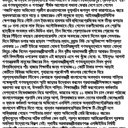
কর্মসূচি, জগন্নাথ বিশ্ববিদ্যালয়ে সভা-সমাবেশ ও মিছিল নিষিদ্ধ
মিরপুর প্রেসক্লাবে ‘২৪-
এর গণঅভ্যুত্থান ও গণতন্ত্র’ শীর্ষক আলোচনা সভা
না ফেরার দেশে চলে গেলেন
‘গজনি’খ্যাত অভিনেতা প্রদীপ রাওয়াত
সাবেক যুগ্মসচিব জগলুল পাশা কারাগারে
১৬ বছরে
ক্রসফায়ারের নামে সাড়ে ৪ হাজারেরও বেশি মানুষকে হত্যা: আইনমন্ত্রী
ব্যালিস্টিক
ক্ষেপণাস্ত্র দিয়ে সৌদি তেল ট্যাংকারে হামলার দাবি হুথিদের
প্রেমিকের সঙ্গে তীব্র ঝগড়ার
পর ১৮ তলা থেকে লাফ দিয়েও অলৌকিকভাবে বেঁচে গেলেন তরুণী
ভোলায় ৫ম শ্রেণির
ছাত্রীকে সংঘবদ্ধ ধর্ষণ-ভিডিও ধারণ, তিন কিশোর গ্রেপ্তার
এক দশকের প্রেমের পর
বিয়ের পিঁড়িতে বসছেন রোনালদো
রেসলিং থেকে অবসরের ঘোষণা দিলেন ব্রক লেসনার
৬
দিনে বিলিয়ন ডলার আয় ছাড়াল ‘স্পাইডার-ম্যান: ব্র্যান্ড নিউ ডে’
ভূমিকম্পে ক্ষতিগ্রস্ত
এলাকায় ১০ কোটি ইউরো সহায়তা ঘোষণা ইতালির
জুলাই গণঅভ্যুত্থানে আহত যোদ্ধা
মিতুর খোঁজ নিলেন প্রধানমন্ত্রী
আগামী ৫ দিন বৃষ্টির আভাস
ভারী বৃষ্টিতে আবারও তিস্তার
পানি বিপৎসীমার ওপরে
পথ হারালে এই জাদুঘরে এসে পথ খুঁজে নেবো: ড. ইউনূস
৫ আগস্ট
গণতন্ত্রকামী মানুষের বিজয়ের দিন: প্রধানমন্ত্রী
জুলাই গণঅভ্যুত্থান দিবস খুলনা
বিশ্ববিদ্যালয়ে পাঁচ হাজার শিক্ষার্থীর জন্য গণভোজ
২১ কোটি টাকার সম্পদ আড়াই
কোটিতে বিক্রির অভিযোগ, গৃহায়নের প্রকৌশলী কাওসার মোর্শেদকে ঘিরে
প্রশ্ন
অ্যাডমিরাল স্টিফেন কেলারকে প্রধানমন্ত্রী বাংলাদেশের অবস্থান সবসময় শান্তির
পক্ষে
জুলাই গণঅভ্যুত্থান স্মৃতি জাদুঘর উদ্বোধন করলেন প্রধানমন্ত্রী
শিক্ষাঙ্গনে সন্ত্রাস
বরদাশত করা হবে না, উসকানি দিলে শাস্তি: শিক্ষামন্ত্রী
৪ সিটি করপোরেশন কর্মকর্তার
দেশত্যাগে নিষেধাজ্ঞা
মান নিয়ে আপত্তি, ভারতের সাড়ে ১১ হাজার টন চাল ফেরত পাঠাচ্ছে
বাংলাদেশ
হরমুজ প্রণালি ফের চালুর আশা, বিশ্ববাজারে কমল তেলের দাম
নারী কেলেঙ্কারি
ও ব্যাংক কর্মকর্তা অপহরণের অভিযোগে এনসিপি নেতাকে অব্যাহতি
অস্ট্রেলিয়ার মাঠে
বাংলাদেশ কাঁপিয়ে দিতে পারে: হান্নান সরকার
মালয়েশিয়ার বিপক্ষে টি-টোয়েন্টি দলে
সাব্বির
মারা গেছেন ‘স্পাইডার-ম্যান’ খ্যাত অভিনেত্রী মেরি রিভেরা
৫৫ বছরেও
মুক্তিযুদ্ধে শহীদদের সঠিক তালিকা কেন হয়নি, প্রশ্ন জামায়াত আমিরের
পরিবেশ সুরক্ষায়
সমন্বিত উদ্যোগের বিকল্প নেই: স্থানীয় সরকারমন্ত্রী
নারায়ণগঞ্জ এলজিইডির নির্বাহী