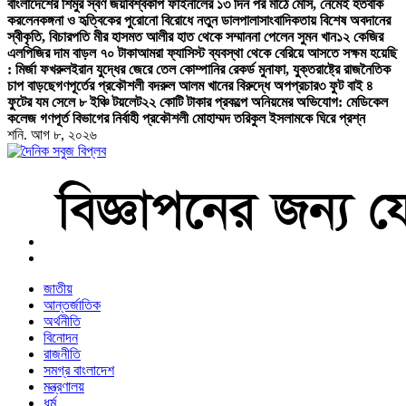
বাংলাদেশের শিমুর স্বর্ণ জয়
বিশ্বকাপ ফাইনালের ১৩ দিন পর মাঠে মেসি, নেমেই হতবাক
করলেন
কঙ্গনা ও হৃত্বিকের পুরোনো বিরোধে নতুন ডালপালা
সাংবাদিকতায় বিশেষ অবদানের
স্বীকৃতি, বিচারপতি মীর হাসমত আলীর হাত থেকে সম্মাননা পেলেন সুমন খান
১২ কেজির
এলপিজির দাম বাড়ল ৭০ টাকা
আমরা ফ্যাসিস্ট ব্যবস্থা থেকে বেরিয়ে আসতে সক্ষম হয়েছি
: মির্জা ফখরুল
ইরান যুদ্ধের জেরে তেল কোম্পানির রেকর্ড মুনাফা, যুক্তরাষ্ট্রে রাজনৈতিক
চাপ বাড়ছে
গণপূর্তের প্রকৌশলী বদরুল আলম খানের বিরুদ্ধে অপপ্রচার
৩ ফুট বাই ৪
ফুটের যম সেলে ৮ ইঞ্চি টয়লেট
২২ কোটি টাকার প্রকল্পে অনিয়মের অভিযোগ: মেডিকেল
কলেজ গণপূর্ত বিভাগের নির্বাহী প্রকৌশলী মোহাম্মদ তরিকুল ইসলামকে ঘিরে প্রশ্ন
শনি. আগ ৮, ২০২৬
বাংলা নিউজ পেপার
জাতীয়
আন্তর্জাতিক
অর্থনীতি
বিনোদন
রাজনীতি
সমগ্র বাংলাদেশ
মন্ত্রণালয়
ধর্ম