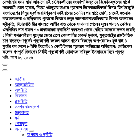
নেভানোর সময় মাঝ আকাশে দুই হেলিকপ্টারের সংঘর্ষ
পাকিস্তানে বিক্ষোভস্থলের মাঝে
আত্মঘাতী বোমা হামলা, নিহত ৭
টাঙ্গুয়ার হাওরে প্রবেশে নিষেধাজ্ঞা
রিকার্ভ মিক্সড টিম ইভেন্টে
বাংলাদেশের শিমুর স্বর্ণ জয়
বিশ্বকাপ ফাইনালের ১৩ দিন পর মাঠে মেসি, নেমেই হতবাক
করলেন
কঙ্গনা ও হৃত্বিকের পুরোনো বিরোধে নতুন ডালপালা
সাংবাদিকতায় বিশেষ অবদানের
স্বীকৃতি, বিচারপতি মীর হাসমত আলীর হাত থেকে সম্মাননা পেলেন সুমন খান
১২ কেজির
এলপিজির দাম বাড়ল ৭০ টাকা
আমরা ফ্যাসিস্ট ব্যবস্থা থেকে বেরিয়ে আসতে সক্ষম হয়েছি
: মির্জা ফখরুল
ইরান যুদ্ধের জেরে তেল কোম্পানির রেকর্ড মুনাফা, যুক্তরাষ্ট্রে রাজনৈতিক
চাপ বাড়ছে
গণপূর্তের প্রকৌশলী বদরুল আলম খানের বিরুদ্ধে অপপ্রচার
৩ ফুট বাই ৪
ফুটের যম সেলে ৮ ইঞ্চি টয়লেট
২২ কোটি টাকার প্রকল্পে অনিয়মের অভিযোগ: মেডিকেল
কলেজ গণপূর্ত বিভাগের নির্বাহী প্রকৌশলী মোহাম্মদ তরিকুল ইসলামকে ঘিরে প্রশ্ন
শনি. আগ ৮, ২০২৬
জাতীয়
আন্তর্জাতিক
অর্থনীতি
বিনোদন
রাজনীতি
সমগ্র বাংলাদেশ
মন্ত্রণালয়
ধর্ম
খেলাধুলা
অন্যান্য
অপরাধ ও দুর্নীতি