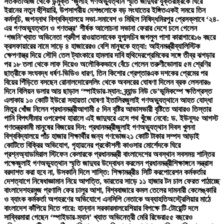
সতর্কতা
আজ থেকে উন্মুক্ত ‘জুলাই গণঅভ্যুত্থান স্মৃতি জাদুঘর’
যুক্তরাষ্ট্রকে ঘিরে
ইরানের নতুন হুঁশিয়ারি, উপসাগরীয় দেশগুলোকে বড় সংঘাতের ইঙ্গিত
একই সময়ে তিন
কর্মসূচি, জগন্নাথ বিশ্ববিদ্যালয়ে সভা-সমাবেশ ও মিছিল নিষিদ্ধ
মিরপুর প্রেসক্লাবে ‘২৪-
এর গণঅভ্যুত্থান ও গণতন্ত্র’ শীর্ষক আলোচনা সভা
না ফেরার দেশে চলে গেলেন
‘গজনি’খ্যাত অভিনেতা প্রদীপ রাওয়াত
সাবেক যুগ্মসচিব জগলুল পাশা কারাগারে
১৬ বছরে
ক্রসফায়ারের নামে সাড়ে ৪ হাজারেরও বেশি মানুষকে হত্যা: আইনমন্ত্রী
ব্যালিস্টিক
ক্ষেপণাস্ত্র দিয়ে সৌদি তেল ট্যাংকারে হামলার দাবি হুথিদের
প্রেমিকের সঙ্গে তীব্র ঝগড়ার
পর ১৮ তলা থেকে লাফ দিয়েও অলৌকিকভাবে বেঁচে গেলেন তরুণী
ভোলায় ৫ম শ্রেণির
ছাত্রীকে সংঘবদ্ধ ধর্ষণ-ভিডিও ধারণ, তিন কিশোর গ্রেপ্তার
এক দশকের প্রেমের পর
বিয়ের পিঁড়িতে বসছেন রোনালদো
রেসলিং থেকে অবসরের ঘোষণা দিলেন ব্রক লেসনার
৬
দিনে বিলিয়ন ডলার আয় ছাড়াল ‘স্পাইডার-ম্যান: ব্র্যান্ড নিউ ডে’
ভূমিকম্পে ক্ষতিগ্রস্ত
এলাকায় ১০ কোটি ইউরো সহায়তা ঘোষণা ইতালির
জুলাই গণঅভ্যুত্থানে আহত যোদ্ধা
মিতুর খোঁজ নিলেন প্রধানমন্ত্রী
আগামী ৫ দিন বৃষ্টির আভাস
ভারী বৃষ্টিতে আবারও তিস্তার
পানি বিপৎসীমার ওপরে
পথ হারালে এই জাদুঘরে এসে পথ খুঁজে নেবো: ড. ইউনূস
৫ আগস্ট
গণতন্ত্রকামী মানুষের বিজয়ের দিন: প্রধানমন্ত্রী
জুলাই গণঅভ্যুত্থান দিবস খুলনা
বিশ্ববিদ্যালয়ে পাঁচ হাজার শিক্ষার্থীর জন্য গণভোজ
২১ কোটি টাকার সম্পদ আড়াই
কোটিতে বিক্রির অভিযোগ, গৃহায়নের প্রকৌশলী কাওসার মোর্শেদকে ঘিরে
প্রশ্ন
অ্যাডমিরাল স্টিফেন কেলারকে প্রধানমন্ত্রী বাংলাদেশের অবস্থান সবসময় শান্তির
পক্ষে
জুলাই গণঅভ্যুত্থান স্মৃতি জাদুঘর উদ্বোধন করলেন প্রধানমন্ত্রী
শিক্ষাঙ্গনে সন্ত্রাস
বরদাশত করা হবে না, উসকানি দিলে শাস্তি: শিক্ষামন্ত্রী
৪ সিটি করপোরেশন কর্মকর্তার
দেশত্যাগে নিষেধাজ্ঞা
মান নিয়ে আপত্তি, ভারতের সাড়ে ১১ হাজার টন চাল ফেরত পাঠাচ্ছে
বাংলাদেশ
হরমুজ প্রণালি ফের চালুর আশা, বিশ্ববাজারে কমল তেলের দাম
নারী কেলেঙ্কারি
ও ব্যাংক কর্মকর্তা অপহরণের অভিযোগে এনসিপি নেতাকে অব্যাহতি
অস্ট্রেলিয়ার মাঠে
বাংলাদেশ কাঁপিয়ে দিতে পারে: হান্নান সরকার
মালয়েশিয়ার বিপক্ষে টি-টোয়েন্টি দলে
সাব্বির
মারা গেছেন ‘স্পাইডার-ম্যান’ খ্যাত অভিনেত্রী মেরি রিভেরা
৫৫ বছরেও