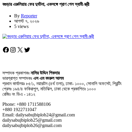
বগুড়ার এরুলিয়ায় ফের দুর্ঘটনা, একসঙ্গে প্রাণ গেল স্বামী-স্ত্রী
By
Reporter
আগস্ট ৭, ২০২৬
5 views
Facebook
Instagram
X
Twitter
সম্পাদক প্রকাশকঃ
নাসির উদ্দিন শিকদার
ভারপ্রাপ্ত সম্পাদকঃ
এস এম বদরুল আলম
প্রধান কার্যালয়ঃ ৮৫/১, নয়াপল্টন (৪র্থ তলা), ঢাকা- ১০০০, সোনালি অফসেট, প্রিন্টিং
প্রেসঃ ১৯৪/৪ ফকিরাপুল, মতিঝিল, ঢাকা থেকে প্রকাশিতঃ ১০০০
রেজিঃ নং ডিএ - ১৪১২
Phone: +880 1711588106
+880 1922711047
Email: dailysabujbiplob24@gmail.com
dailysabujbiplob25@gmail.com
dailysabujbiplob26@gmail.com