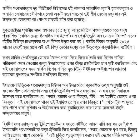
মার্কিন সংবাদমাধ্যম দ্য নিউইয়র্ক টাইমসের দুই নামকরা সাংবাদিক ম্যাগি হ্যাবারম্যান ও
জনাথন সোয়ানের যৌথভাবে লেখা একটি নতুন গ্রন্থে দুই শীর্ষ নেতার মধ্যকার এই
উত্তপ্ত ফোনালাপের গোপন তথ্যটি ফাঁস করা হয়েছে।
যুক্তরাষ্ট্রের স্থানীয় সময় মঙ্গলবার (২৩ জুন) আন্তর্জাতিক গণমাধ্যমগুলোতে সদ্য
প্রকাশিত ‘রেজিম চেঞ্জ: ইনসাইড দ্য ইম্পেরিয়াল প্রেসিডেন্সি অব ডোনাল্ড ট্রাম্প’ নামের
বইটির বিভিন্ন চাঞ্চল্যকর অংশ বিশেষ উধৃত করা হয়। বইটির বিবরণ অনুযায়ী ২০২৫
সালের সেপ্টেম্বর মাসে এই দুই বিশ্ব নেতার মধ্যে এক উত্তপ্ত বাক্যবিনিময় ঘটেছিল।
তখন মার্কিন প্রেসিডেন্ট ডোনাল্ড ট্রাম্প গাজা নিয়ে নিজের তৈরি করা বিশেষ শান্তি
পরিকল্পনা মেনে নেওয়ার জন্য ইসরায়েলের ওপর তীব্র রাজনৈতিক চাপ সৃষ্টি করছিলেন এবং
ওই ফোনালাপের সময় মার্কিন বিশেষ শান্তি দূত স্টিভ উইটকফ ও ট্রাম্পের জামাতা
জ্যারেড কুশনারও সশরীরে উপস্থিত ছিলেন।
ইসরায়েলভিত্তিক সংবাদমাধ্যম টাইমস অব ইসরায়েলে প্রকাশিত তথ্য অনুযায়ী ওই
সংবেদনশীল ফোনালাপের সময় প্রেসিডেন্ট ট্রাম্প অত্যন্ত কড়া ভাষায় নেতানিয়াহুকে
উদ্দেশ্য করে বলেছিলেন যে, ‘সবাই তোমার ওপর বিরক্ত, বিবি। সব ইহুদিই তোমার ওপর
বিরক্ত। এই ফোনালাপে থাকা দুই ইহুদিও তোমার ওপর বিরক্ত।’ এখানে ট্রাম্প মূলত
তার পাশে থাকা কুশনার ও উইটকফের কথা বুঝাচ্ছিলেন কারণ তারা দুজনেই ইহুদি
সম্প্রদায়ের মানুষ।
ব্রিটিশ সংবাদমাধ্যম দ্য ইন্ডিপেনডেন্ট-এর বরাতে বইটিতে আরও দাবি করা হয় যে ট্রাম্প
ইসরায়েলি প্রধানমন্ত্রীকে কড়া হুঁশিয়ারি দিয়ে বলেছিলেন, ‘সবাই তোমাকে ঘৃণা করে, কিন্তু
আমি তোমার পাশে থেকেছি।’ এই চুক্তি প্রত্যাখ্যান করলে দুই দেশের ঘনিষ্ঠ সম্পর্কে