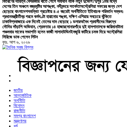
বিতরণের দায়িত্ব বেসরকারি খাতে গেলে সমাধান নাকি নতুন দুর্ভোগ?
দুপুর ১টার মধ্যে
দেশের তিন অঞ্চলে বজ্রবৃষ্টির আশঙ্কা, নদীবন্দরে সতর্কতা
অস্ট্রেলিয়া সফরের জন্য দেশ
ছেড়েছে বাংলাদেশ
সমন্বিত প্রচেষ্টায় ৪-৫ বছরেই অর্থনীতিতে ইতিবাচক পরিবর্তন সম্ভব:
প্রধানমন্ত্রী
তীব্র গরমে কর্মঘণ্টা হারানোর শঙ্কা, দক্ষিণ এশিয়ায় সবচেয়ে ঝুঁকিতে
ঢাকা
বিশ্ববাজারে এক দিনেই তেলের দাম বেড়েছে ১ ডলার
অবৈধ প্রবাসীদের বিরুদ্ধে
সৌদির সাঁড়াশি অভিযান, গ্রেফতার ১৪ হাজার
সোনারগাঁয়ে দুই হাসপাতালকে জরিমানা
টানা
পঞ্চমবার সাফের সভাপতি হলেন কাজী সালাহউদ্দিন
ইনজুরি কাটিয়ে চমক দিয়ে অস্ট্রেলিয়া
সিরিজে ডাক পেলেন লিটন
বৃহঃ. আগ ৬, ২০২৬
বাংলা নিউজ পেপার
জাতীয়
আন্তর্জাতিক
অর্থনীতি
বিনোদন
রাজনীতি
সমগ্র বাংলাদেশ
মন্ত্রণালয়
ধর্ম