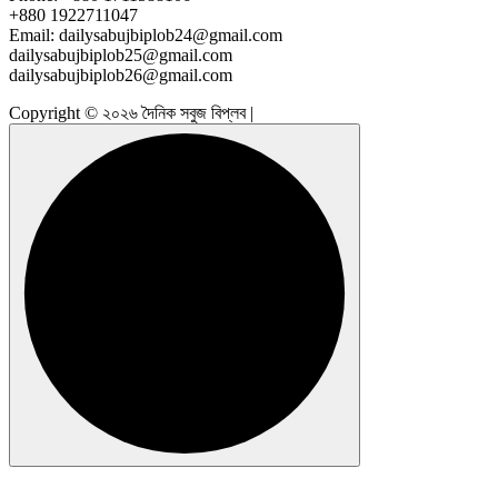
+880 1922711047
Email: dailysabujbiplob24@gmail.com
dailysabujbiplob25@gmail.com
dailysabujbiplob26@gmail.com
Copyright © ২০২৬ দৈনিক সবুজ বিপ্লব |