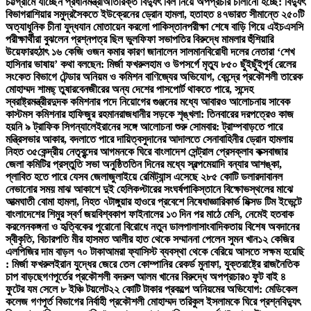
চট্টগ্রামে যাচ্ছেন প্রধানমন্ত্রী
অতিরিক্ত বিদ্যুৎ বিল নিয়ে অপপ্রচার চালানো হচ্ছে: বিদ্যুৎ
বিভাগ
রাশিয়ার সমুদ্রসৈকতে ইউক্রেনের ড্রোন হামলা, হতাহত ৪৭
ভারত সীমান্তে ২৫০টি
অত্যাধুনিক চীনা যুদ্ধযান মোতায়েন করলো পাকিস্তান
পরীক্ষা শেষে বাড়ি গিয়ে এইচএসসি
পরীক্ষার্থীরা বুঝলেন প্রশ্নপত্র ছিল ভুল
ফিফা সভাপতির বিরুদ্ধে মামলার হুঁশিয়ারি
উয়েফার
হঠাৎ ১৬ কেজি ওজন কমার কারণ জানালেন সালমান
বিরোধী দলের নেতারা ‘শেখ
হাসিনার ভাষায়’ কথা বলছেন: মির্জা ফখরুল
হাম ও উপসর্গে মৃত্যু ৮৫০ ছুঁইছুঁই
পূর্ব রেলের
সংকেত বিভাগে টেন্ডার অনিয়ম ও কমিশন বাণিজ্যের অভিযোগ, কেন্দ্রে প্রকৌশলী তারেক
মোহাম্মদ শামছ্ তুষার
বেনজীরের অন্য দেশের পাসপোর্ট থাকতে পারে, সন্দেহ
স্বরাষ্ট্রমন্ত্রীর
দুদক কমিশনার পদে নিয়োগের গুঞ্জনের মধ্যে আবারও আলোচনায় সাবেক
কাস্টমস কমিশনার হাফিজুর রহমান
রাজধানীর সড়কে শৃঙ্খলা: তিনবারের দরপত্রেও কাজ
হয়নি ৯ ট্রাফিক সিগন্যালে
ইরানের সঙ্গে আলোচনা শুরু সোমবার: ট্রাম্প
বাড়তে পারে
মন্ত্রিসভার আকার, বদলাতে পারে দায়িত্ব
সুদানের আদালতে সেনাবাহিনীর ড্রোন হামলায়
নিহত ৩৫
কেন্দ্রীয় নেতৃবৃন্দের আগমনকে ঘিরে বাংলাদেশ সেন্ট্রাল প্রেসক্লাব কক্সবাজার
জেলা কমিটির প্রস্তুতি সভা অনুষ্ঠিত
তিন দিনের মধ্যে স্বল্পমেয়াদি বন্যার আশঙ্কা,
প্লাবিত হতে পারে যেসব জেলা
জুলাইয়ে রেমিট্যান্স এসেছে ২৮৫ কোটি ডলার
দাবানল
নেভানোর সময় মাঝ আকাশে দুই হেলিকপ্টারের সংঘর্ষ
পাকিস্তানে বিক্ষোভস্থলের মাঝে
আত্মঘাতী বোমা হামলা, নিহত ৭
টাঙ্গুয়ার হাওরে প্রবেশে নিষেধাজ্ঞা
রিকার্ভ মিক্সড টিম ইভেন্টে
বাংলাদেশের শিমুর স্বর্ণ জয়
বিশ্বকাপ ফাইনালের ১৩ দিন পর মাঠে মেসি, নেমেই হতবাক
করলেন
কঙ্গনা ও হৃত্বিকের পুরোনো বিরোধে নতুন ডালপালা
সাংবাদিকতায় বিশেষ অবদানের
স্বীকৃতি, বিচারপতি মীর হাসমত আলীর হাত থেকে সম্মাননা পেলেন সুমন খান
১২ কেজির
এলপিজির দাম বাড়ল ৭০ টাকা
আমরা ফ্যাসিস্ট ব্যবস্থা থেকে বেরিয়ে আসতে সক্ষম হয়েছি
: মির্জা ফখরুল
ইরান যুদ্ধের জেরে তেল কোম্পানির রেকর্ড মুনাফা, যুক্তরাষ্ট্রে রাজনৈতিক
চাপ বাড়ছে
গণপূর্তের প্রকৌশলী বদরুল আলম খানের বিরুদ্ধে অপপ্রচার
৩ ফুট বাই ৪
ফুটের যম সেলে ৮ ইঞ্চি টয়লেট
২২ কোটি টাকার প্রকল্পে অনিয়মের অভিযোগ: মেডিকেল
কলেজ গণপূর্ত বিভাগের নির্বাহী প্রকৌশলী মোহাম্মদ তরিকুল ইসলামকে ঘিরে প্রশ্ন
বিদ্যুৎ