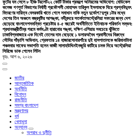
ফুটের যম সেলে ৮ ইঞ্চি টয়লেট
২২ কোটি টাকার প্রকল্পে অনিয়মের অভিযোগ: মেডিকেল
কলেজ গণপূর্ত বিভাগের নির্বাহী প্রকৌশলী মোহাম্মদ তরিকুল ইসলামকে ঘিরে প্রশ্ন
বিদ্যুৎ
বিতরণের দায়িত্ব বেসরকারি খাতে গেলে সমাধান নাকি নতুন দুর্ভোগ?
দুপুর ১টার মধ্যে
দেশের তিন অঞ্চলে বজ্রবৃষ্টির আশঙ্কা, নদীবন্দরে সতর্কতা
অস্ট্রেলিয়া সফরের জন্য দেশ
ছেড়েছে বাংলাদেশ
সমন্বিত প্রচেষ্টায় ৪-৫ বছরেই অর্থনীতিতে ইতিবাচক পরিবর্তন সম্ভব:
প্রধানমন্ত্রী
তীব্র গরমে কর্মঘণ্টা হারানোর শঙ্কা, দক্ষিণ এশিয়ায় সবচেয়ে ঝুঁকিতে
ঢাকা
বিশ্ববাজারে এক দিনেই তেলের দাম বেড়েছে ১ ডলার
অবৈধ প্রবাসীদের বিরুদ্ধে
সৌদির সাঁড়াশি অভিযান, গ্রেফতার ১৪ হাজার
সোনারগাঁয়ে দুই হাসপাতালকে জরিমানা
টানা
পঞ্চমবার সাফের সভাপতি হলেন কাজী সালাহউদ্দিন
ইনজুরি কাটিয়ে চমক দিয়ে অস্ট্রেলিয়া
সিরিজে ডাক পেলেন লিটন
বৃহঃ. আগ ৬, ২০২৬
জাতীয়
আন্তর্জাতিক
অর্থনীতি
বিনোদন
রাজনীতি
সমগ্র বাংলাদেশ
মন্ত্রণালয়
ধর্ম
খেলাধুলা
অন্যান্য
অপরাধ ও দুর্নীতি