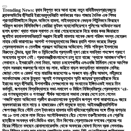
Skip
to
Trending News:
র‍্যাব বিলুপ্ত করে আনা হচ্ছে নতুন বাহিনী
মধ্যপ্রাচ্যজুড়ে
content
ব্ল্যাকআউটের হুঁশিয়ারি ইরানের
যুদ্ধবিরতি কার্যকরের পরও গাজায় দৈনিক এক শিশুর
প্রাণহানি
টাঙ্গাইলে বিদ্যুৎ অফিসে হামলা, লাইনম্যানকে বেধড়ক পিটুনি
কবে ফিরছেন
শরিফুল জানাল বিসিবি
দক্ষিণ কোরিয়া ফুটবল অ্যাসোসিয়েশনে পুলিশের অভিযান
‘ময়না
ছলাৎ ছলাৎ’ খ্যাত গায়ক স্বাগত দে মারা গেছেন
মেয়েকে নিয়ে বাবার কবর জিয়ারতে
জুবাইদা রহমান
লালমনিরহাটে সন্ত্রাস বিরোধী মামলায় সাবেক জেলা পরিষদ সদস্য মেহেরুন
নাহার মেরি কারাগারে
৫ আগস্ট গণঅভ্যুত্থানের বিজয় র‍্যালি পালন করেছে মিরপুর
প্রেসক্লাব
ডাল ও তেলবীজ প্রকল্পে অনিয়মের অভিযোগ: পিডি শফিকুল ইসলামের
বিরুদ্ধে টেন্ডার, ভুয়া বিল ও সিন্ডিকেটের প্রশ্ন
নদী দূষণ রোধে সমন্বিত পদক্ষেপ গ্রহণে
অবহেলার সুযোগ নেই : প্রধানমন্ত্রী
বাংলাদেশে চালু হতে যাচ্ছে ‘ক্যাফে আমাজন’
দক্ষিণ
লেবাননে ২ ইসরায়েলি সেনা নিহত, আহত ৪
মহেশখালীর এলএনজি টার্মিনাল থেকে আংশিক
গ্যাস সরবরাহ শুরু
স্বর্ণের দামে বড় লাফ, ভরিতে বাড়ল কত
দুর্দান্ত কামব্যাক মেসির:
জোড়া গোল ও রেকর্ড গড়ে মায়ামির জয়
দেশের ৬ অঞ্চলে ঝড়-বৃষ্টির আভাস, নদীবন্দরে
সতর্কতা
আজ থেকে উন্মুক্ত ‘জুলাই গণঅভ্যুত্থান স্মৃতি জাদুঘর’
যুক্তরাষ্ট্রকে ঘিরে
ইরানের নতুন হুঁশিয়ারি, উপসাগরীয় দেশগুলোকে বড় সংঘাতের ইঙ্গিত
একই সময়ে তিন
কর্মসূচি, জগন্নাথ বিশ্ববিদ্যালয়ে সভা-সমাবেশ ও মিছিল নিষিদ্ধ
মিরপুর প্রেসক্লাবে ‘২৪-
এর গণঅভ্যুত্থান ও গণতন্ত্র’ শীর্ষক আলোচনা সভা
না ফেরার দেশে চলে গেলেন
‘গজনি’খ্যাত অভিনেতা প্রদীপ রাওয়াত
সাবেক যুগ্মসচিব জগলুল পাশা কারাগারে
১৬ বছরে
ক্রসফায়ারের নামে সাড়ে ৪ হাজারেরও বেশি মানুষকে হত্যা: আইনমন্ত্রী
ব্যালিস্টিক
ক্ষেপণাস্ত্র দিয়ে সৌদি তেল ট্যাংকারে হামলার দাবি হুথিদের
প্রেমিকের সঙ্গে তীব্র ঝগড়ার
পর ১৮ তলা থেকে লাফ দিয়েও অলৌকিকভাবে বেঁচে গেলেন তরুণী
ভোলায় ৫ম শ্রেণির
ছাত্রীকে সংঘবদ্ধ ধর্ষণ-ভিডিও ধারণ, তিন কিশোর গ্রেপ্তার
এক দশকের প্রেমের পর
বিয়ের পিঁড়িতে বসছেন রোনালদো
রেসলিং থেকে অবসরের ঘোষণা দিলেন ব্রক লেসনার
৬