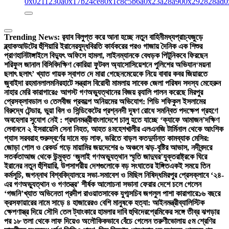
0x0211230a
0x17b24ce8
0x1c8c5b6a
0x23a28a90
0x292828ad
0
Trending News:
র‍্যাব বিলুপ্ত করে আনা হচ্ছে নতুন বাহিনী
মধ্যপ্রাচ্যজুড়ে
ব্ল্যাকআউটের হুঁশিয়ারি ইরানের
যুদ্ধবিরতি কার্যকরের পরও গাজায় দৈনিক এক শিশুর
প্রাণহানি
টাঙ্গাইলে বিদ্যুৎ অফিসে হামলা, লাইনম্যানকে বেধড়ক পিটুনি
কবে ফিরছেন
শরিফুল জানাল বিসিবি
দক্ষিণ কোরিয়া ফুটবল অ্যাসোসিয়েশনে পুলিশের অভিযান
‘ময়না
ছলাৎ ছলাৎ’ খ্যাত গায়ক স্বাগত দে মারা গেছেন
মেয়েকে নিয়ে বাবার কবর জিয়ারতে
জুবাইদা রহমান
লালমনিরহাটে সন্ত্রাস বিরোধী মামলায় সাবেক জেলা পরিষদ সদস্য মেহেরুন
নাহার মেরি কারাগারে
৫ আগস্ট গণঅভ্যুত্থানের বিজয় র‍্যালি পালন করেছে মিরপুর
প্রেসক্লাব
ডাল ও তেলবীজ প্রকল্পে অনিয়মের অভিযোগ: পিডি শফিকুল ইসলামের
বিরুদ্ধে টেন্ডার, ভুয়া বিল ও সিন্ডিকেটের প্রশ্ন
নদী দূষণ রোধে সমন্বিত পদক্ষেপ গ্রহণে
অবহেলার সুযোগ নেই : প্রধানমন্ত্রী
বাংলাদেশে চালু হতে যাচ্ছে ‘ক্যাফে আমাজন’
দক্ষিণ
লেবাননে ২ ইসরায়েলি সেনা নিহত, আহত ৪
মহেশখালীর এলএনজি টার্মিনাল থেকে আংশিক
গ্যাস সরবরাহ শুরু
স্বর্ণের দামে বড় লাফ, ভরিতে বাড়ল কত
দুর্দান্ত কামব্যাক মেসির:
জোড়া গোল ও রেকর্ড গড়ে মায়ামির জয়
দেশের ৬ অঞ্চলে ঝড়-বৃষ্টির আভাস, নদীবন্দরে
সতর্কতা
আজ থেকে উন্মুক্ত ‘জুলাই গণঅভ্যুত্থান স্মৃতি জাদুঘর’
যুক্তরাষ্ট্রকে ঘিরে
ইরানের নতুন হুঁশিয়ারি, উপসাগরীয় দেশগুলোকে বড় সংঘাতের ইঙ্গিত
একই সময়ে তিন
কর্মসূচি, জগন্নাথ বিশ্ববিদ্যালয়ে সভা-সমাবেশ ও মিছিল নিষিদ্ধ
মিরপুর প্রেসক্লাবে ‘২৪-
এর গণঅভ্যুত্থান ও গণতন্ত্র’ শীর্ষক আলোচনা সভা
না ফেরার দেশে চলে গেলেন
‘গজনি’খ্যাত অভিনেতা প্রদীপ রাওয়াত
সাবেক যুগ্মসচিব জগলুল পাশা কারাগারে
১৬ বছরে
ক্রসফায়ারের নামে সাড়ে ৪ হাজারেরও বেশি মানুষকে হত্যা: আইনমন্ত্রী
ব্যালিস্টিক
ক্ষেপণাস্ত্র দিয়ে সৌদি তেল ট্যাংকারে হামলার দাবি হুথিদের
প্রেমিকের সঙ্গে তীব্র ঝগড়ার
পর ১৮ তলা থেকে লাফ দিয়েও অলৌকিকভাবে বেঁচে গেলেন তরুণী
ভোলায় ৫ম শ্রেণির