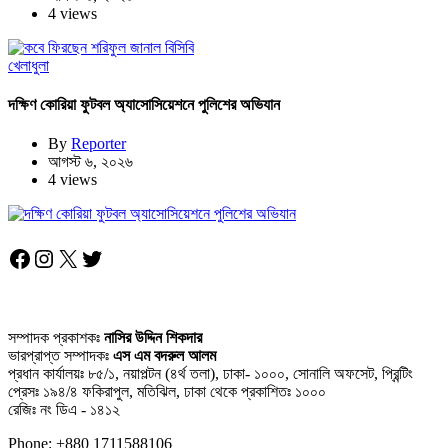
4 views
খেলাধুলা
দক্ষিণ কোরিয়া ফুটবল অ্যাসোসিয়েশনে পুলিশের অভিযান
By
Reporter
আগস্ট ৬, ২০২৬
4 views
Facebook
Instagram
X
Twitter
সম্পাদক প্রকাশকঃ
নাসির উদ্দিন শিকদার
ভারপ্রাপ্ত সম্পাদকঃ
এস এম বদরুল আলম
প্রধান কার্যালয়ঃ ৮৫/১, নয়াপল্টন (৪র্থ তলা), ঢাকা- ১০০০, সোনালি অফসেট, প্রিন্টিং
প্রেসঃ ১৯৪/৪ ফকিরাপুল, মতিঝিল, ঢাকা থেকে প্রকাশিতঃ ১০০০
রেজিঃ নং ডিএ - ১৪১২
Phone: +880 1711588106