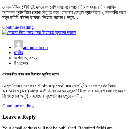
ডেস্ক নিউজ : দীর্ঘ দুই দশকেরও বেশি সময় ধরে আলোচিত ও সমালোচিত র‍্যাপিড
অ্যাকশন ব্যাটালিয়ন (র‍্যাব) বিলুপ্ত করে ‘স্পেশাল রেসপন্স ব্যাটালিয়ন’ (এসআরবি) নামে
নতুন বাহিনী গঠনের উদ্যোগ নিয়েছে সরকার। নতুন…
Continue reading
admin admon
জাতীয়
আগস্ট ৬, ২০২৬
6 views
মেয়েকে নিয়ে বাবার কবর জিয়ারতে জুবাইদা রহমান
ডেস্ক নিউজঃ সাবেক যোগাযোগ ও কৃষিমন্ত্রী এবং নৌবাহিনীর সাবেক প্রধান রিয়ার
অ্যাডমিরাল (অব.) মাহবুব আলী খানের ৪২তম মৃত্যুবার্ষিকীতে তার কবরে শ্রদ্ধা নিবেদন ও
বিশেষ দোয়া অনুষ্ঠিত হয়েছে। বৃহস্পতিবার দুপুরে বনানী…
Continue reading
Leave a Reply
Your email address will not be published.
Required fields are