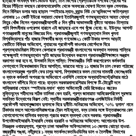
ছাত্রীকে সংঘবদ্ধ ধর্ষণ-ভিডিও ধারণ, তিন কিশোর গ্রেপ্তার
এক দশকের প্রেমের পর
বিয়ের পিঁড়িতে বসছেন রোনালদো
রেসলিং থেকে অবসরের ঘোষণা দিলেন ব্রক লেসনার
৬
দিনে বিলিয়ন ডলার আয় ছাড়াল ‘স্পাইডার-ম্যান: ব্র্যান্ড নিউ ডে’
ভূমিকম্পে ক্ষতিগ্রস্ত
এলাকায় ১০ কোটি ইউরো সহায়তা ঘোষণা ইতালির
জুলাই গণঅভ্যুত্থানে আহত যোদ্ধা
মিতুর খোঁজ নিলেন প্রধানমন্ত্রী
আগামী ৫ দিন বৃষ্টির আভাস
ভারী বৃষ্টিতে আবারও তিস্তার
পানি বিপৎসীমার ওপরে
পথ হারালে এই জাদুঘরে এসে পথ খুঁজে নেবো: ড. ইউনূস
৫ আগস্ট
গণতন্ত্রকামী মানুষের বিজয়ের দিন: প্রধানমন্ত্রী
জুলাই গণঅভ্যুত্থান দিবস খুলনা
বিশ্ববিদ্যালয়ে পাঁচ হাজার শিক্ষার্থীর জন্য গণভোজ
২১ কোটি টাকার সম্পদ আড়াই
কোটিতে বিক্রির অভিযোগ, গৃহায়নের প্রকৌশলী কাওসার মোর্শেদকে ঘিরে
প্রশ্ন
অ্যাডমিরাল স্টিফেন কেলারকে প্রধানমন্ত্রী বাংলাদেশের অবস্থান সবসময় শান্তির
পক্ষে
জুলাই গণঅভ্যুত্থান স্মৃতি জাদুঘর উদ্বোধন করলেন প্রধানমন্ত্রী
শিক্ষাঙ্গনে সন্ত্রাস
বরদাশত করা হবে না, উসকানি দিলে শাস্তি: শিক্ষামন্ত্রী
৪ সিটি করপোরেশন কর্মকর্তার
দেশত্যাগে নিষেধাজ্ঞা
মান নিয়ে আপত্তি, ভারতের সাড়ে ১১ হাজার টন চাল ফেরত পাঠাচ্ছে
বাংলাদেশ
হরমুজ প্রণালি ফের চালুর আশা, বিশ্ববাজারে কমল তেলের দাম
নারী কেলেঙ্কারি
ও ব্যাংক কর্মকর্তা অপহরণের অভিযোগে এনসিপি নেতাকে অব্যাহতি
অস্ট্রেলিয়ার মাঠে
বাংলাদেশ কাঁপিয়ে দিতে পারে: হান্নান সরকার
মালয়েশিয়ার বিপক্ষে টি-টোয়েন্টি দলে
সাব্বির
মারা গেছেন ‘স্পাইডার-ম্যান’ খ্যাত অভিনেত্রী মেরি রিভেরা
৫৫ বছরেও
মুক্তিযুদ্ধে শহীদদের সঠিক তালিকা কেন হয়নি, প্রশ্ন জামায়াত আমিরের
পরিবেশ সুরক্ষায়
সমন্বিত উদ্যোগের বিকল্প নেই: স্থানীয় সরকারমন্ত্রী
নারায়ণগঞ্জ এলজিইডির নির্বাহী
প্রকৌশলী আহসানুজ্জামান দুলালকে ঘিরে দুর্নীতি-অনিয়মের অভিযোগ, ‘৩% দুলাল’ নামে
ঠিকাদার মহলে আলোচনা
সিরাজগঞ্জে ট্রেন লাইনচ্যুত, বন্ধ ঢাকার সঙ্গে উত্তরাঞ্চলের রেল
যোগাযোগ
শেখ হাসিনার বক্তব্য প্রচার করলে ব্যবস্থা নেবে সরকার: প্রধানমন্ত্রীর
উপদেষ্টা
আইআরসি-ইআরসি সেবায় হয়রানি ও অনিয়মের অভিযোগ: আলোচনায় উপ-
নিয়ন্ত্রক ওবায়দুল্লাহ, প্রশ্নে ঢাকা আঞ্চলিক অফিস
ঢাকাসহ ১৩ জেলায় ঝোড়ো হাওয়া-
বজ্রবৃষ্টির শঙ্কা, নদীবন্দরে ১ নম্বর সতর্কসংকেত
বিএডিসির ডাল ও তৈলবীজ বিভাগের