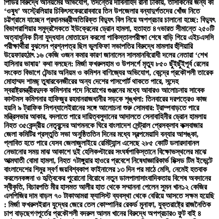
পিডির বিরুদ্ধে অনিয়মের অভিযোগ, তদন্তের দাবি
নাহিদ রানা ঢাকায়, তাসকিনের জন্য কী
‘ওষুধ’ অস্ট্রেলিয়ার চিকিৎসকের
রোববারে তিন উপজেলার বন্যাদুর্গতদের খোঁজ নিতে
চট্টগ্রামে যাচ্ছেন প্রধানমন্ত্রী
অতিরিক্ত বিদ্যুৎ বিল নিয়ে অপপ্রচার চালানো হচ্ছে: বিদ্যুৎ
বিভাগ
রাশিয়ার সমুদ্রসৈকতে ইউক্রেনের ড্রোন হামলা, হতাহত ৪৭
ভারত সীমান্তে ২৫০টি
অত্যাধুনিক চীনা যুদ্ধযান মোতায়েন করলো পাকিস্তান
পরীক্ষা শেষে বাড়ি গিয়ে এইচএসসি
পরীক্ষার্থীরা বুঝলেন প্রশ্নপত্র ছিল ভুল
ফিফা সভাপতির বিরুদ্ধে মামলার হুঁশিয়ারি
উয়েফার
হঠাৎ ১৬ কেজি ওজন কমার কারণ জানালেন সালমান
বিরোধী দলের নেতারা ‘শেখ
হাসিনার ভাষায়’ কথা বলছেন: মির্জা ফখরুল
হাম ও উপসর্গে মৃত্যু ৮৫০ ছুঁইছুঁই
পূর্ব রেলের
সংকেত বিভাগে টেন্ডার অনিয়ম ও কমিশন বাণিজ্যের অভিযোগ, কেন্দ্রে প্রকৌশলী তারেক
মোহাম্মদ শামছ্ তুষার
বেনজীরের অন্য দেশের পাসপোর্ট থাকতে পারে, সন্দেহ
স্বরাষ্ট্রমন্ত্রীর
দুদক কমিশনার পদে নিয়োগের গুঞ্জনের মধ্যে আবারও আলোচনায় সাবেক
কাস্টমস কমিশনার হাফিজুর রহমান
রাজধানীর সড়কে শৃঙ্খলা: তিনবারের দরপত্রেও কাজ
হয়নি ৯ ট্রাফিক সিগন্যালে
ইরানের সঙ্গে আলোচনা শুরু সোমবার: ট্রাম্প
বাড়তে পারে
মন্ত্রিসভার আকার, বদলাতে পারে দায়িত্ব
সুদানের আদালতে সেনাবাহিনীর ড্রোন হামলায়
নিহত ৩৫
কেন্দ্রীয় নেতৃবৃন্দের আগমনকে ঘিরে বাংলাদেশ সেন্ট্রাল প্রেসক্লাব কক্সবাজার
জেলা কমিটির প্রস্তুতি সভা অনুষ্ঠিত
তিন দিনের মধ্যে স্বল্পমেয়াদি বন্যার আশঙ্কা,
প্লাবিত হতে পারে যেসব জেলা
জুলাইয়ে রেমিট্যান্স এসেছে ২৮৫ কোটি ডলার
দাবানল
নেভানোর সময় মাঝ আকাশে দুই হেলিকপ্টারের সংঘর্ষ
পাকিস্তানে বিক্ষোভস্থলের মাঝে
আত্মঘাতী বোমা হামলা, নিহত ৭
টাঙ্গুয়ার হাওরে প্রবেশে নিষেধাজ্ঞা
রিকার্ভ মিক্সড টিম ইভেন্টে
বাংলাদেশের শিমুর স্বর্ণ জয়
বিশ্বকাপ ফাইনালের ১৩ দিন পর মাঠে মেসি, নেমেই হতবাক
করলেন
কঙ্গনা ও হৃত্বিকের পুরোনো বিরোধে নতুন ডালপালা
সাংবাদিকতায় বিশেষ অবদানের
স্বীকৃতি, বিচারপতি মীর হাসমত আলীর হাত থেকে সম্মাননা পেলেন সুমন খান
১২ কেজির
এলপিজির দাম বাড়ল ৭০ টাকা
আমরা ফ্যাসিস্ট ব্যবস্থা থেকে বেরিয়ে আসতে সক্ষম হয়েছি
: মির্জা ফখরুল
ইরান যুদ্ধের জেরে তেল কোম্পানির রেকর্ড মুনাফা, যুক্তরাষ্ট্রে রাজনৈতিক
চাপ বাড়ছে
গণপূর্তের প্রকৌশলী বদরুল আলম খানের বিরুদ্ধে অপপ্রচার
৩ ফুট বাই ৪