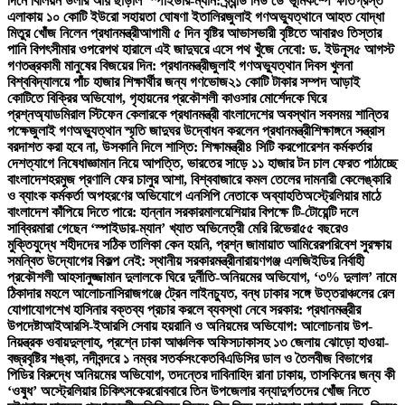
দিনে বিলিয়ন ডলার আয় ছাড়াল ‘স্পাইডার-ম্যান: ব্র্যান্ড নিউ ডে’
ভূমিকম্পে ক্ষতিগ্রস্ত
এলাকায় ১০ কোটি ইউরো সহায়তা ঘোষণা ইতালির
জুলাই গণঅভ্যুত্থানে আহত যোদ্ধা
মিতুর খোঁজ নিলেন প্রধানমন্ত্রী
আগামী ৫ দিন বৃষ্টির আভাস
ভারী বৃষ্টিতে আবারও তিস্তার
পানি বিপৎসীমার ওপরে
পথ হারালে এই জাদুঘরে এসে পথ খুঁজে নেবো: ড. ইউনূস
৫ আগস্ট
গণতন্ত্রকামী মানুষের বিজয়ের দিন: প্রধানমন্ত্রী
জুলাই গণঅভ্যুত্থান দিবস খুলনা
বিশ্ববিদ্যালয়ে পাঁচ হাজার শিক্ষার্থীর জন্য গণভোজ
২১ কোটি টাকার সম্পদ আড়াই
কোটিতে বিক্রির অভিযোগ, গৃহায়নের প্রকৌশলী কাওসার মোর্শেদকে ঘিরে
প্রশ্ন
অ্যাডমিরাল স্টিফেন কেলারকে প্রধানমন্ত্রী বাংলাদেশের অবস্থান সবসময় শান্তির
পক্ষে
জুলাই গণঅভ্যুত্থান স্মৃতি জাদুঘর উদ্বোধন করলেন প্রধানমন্ত্রী
শিক্ষাঙ্গনে সন্ত্রাস
বরদাশত করা হবে না, উসকানি দিলে শাস্তি: শিক্ষামন্ত্রী
৪ সিটি করপোরেশন কর্মকর্তার
দেশত্যাগে নিষেধাজ্ঞা
মান নিয়ে আপত্তি, ভারতের সাড়ে ১১ হাজার টন চাল ফেরত পাঠাচ্ছে
বাংলাদেশ
হরমুজ প্রণালি ফের চালুর আশা, বিশ্ববাজারে কমল তেলের দাম
নারী কেলেঙ্কারি
ও ব্যাংক কর্মকর্তা অপহরণের অভিযোগে এনসিপি নেতাকে অব্যাহতি
অস্ট্রেলিয়ার মাঠে
বাংলাদেশ কাঁপিয়ে দিতে পারে: হান্নান সরকার
মালয়েশিয়ার বিপক্ষে টি-টোয়েন্টি দলে
সাব্বির
মারা গেছেন ‘স্পাইডার-ম্যান’ খ্যাত অভিনেত্রী মেরি রিভেরা
৫৫ বছরেও
মুক্তিযুদ্ধে শহীদদের সঠিক তালিকা কেন হয়নি, প্রশ্ন জামায়াত আমিরের
পরিবেশ সুরক্ষায়
সমন্বিত উদ্যোগের বিকল্প নেই: স্থানীয় সরকারমন্ত্রী
নারায়ণগঞ্জ এলজিইডির নির্বাহী
প্রকৌশলী আহসানুজ্জামান দুলালকে ঘিরে দুর্নীতি-অনিয়মের অভিযোগ, ‘৩% দুলাল’ নামে
ঠিকাদার মহলে আলোচনা
সিরাজগঞ্জে ট্রেন লাইনচ্যুত, বন্ধ ঢাকার সঙ্গে উত্তরাঞ্চলের রেল
যোগাযোগ
শেখ হাসিনার বক্তব্য প্রচার করলে ব্যবস্থা নেবে সরকার: প্রধানমন্ত্রীর
উপদেষ্টা
আইআরসি-ইআরসি সেবায় হয়রানি ও অনিয়মের অভিযোগ: আলোচনায় উপ-
নিয়ন্ত্রক ওবায়দুল্লাহ, প্রশ্নে ঢাকা আঞ্চলিক অফিস
ঢাকাসহ ১৩ জেলায় ঝোড়ো হাওয়া-
বজ্রবৃষ্টির শঙ্কা, নদীবন্দরে ১ নম্বর সতর্কসংকেত
বিএডিসির ডাল ও তৈলবীজ বিভাগের
পিডির বিরুদ্ধে অনিয়মের অভিযোগ, তদন্তের দাবি
নাহিদ রানা ঢাকায়, তাসকিনের জন্য কী
‘ওষুধ’ অস্ট্রেলিয়ার চিকিৎসকের
রোববারে তিন উপজেলার বন্যাদুর্গতদের খোঁজ নিতে