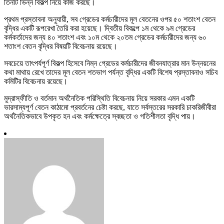
তিনটি ভিন্ন বিকল্প নিয়ে কাজ করছে।
প্রথম প্রস্তাবনা অনুযায়ী, সব গ্রেডের কর্মচারীদের মূল বেতনের ওপর ৫০ শতাংশ বেতন
বৃদ্ধির একটি রূপরেখা তৈরি করা হয়েছে। দ্বিতীয় বিকল্পে ১ম থেকে ৯ম গ্রেডের
কর্মকর্তাদের জন্য ৪০ শতাংশ এবং ১০ম থেকে ২০তম গ্রেডের কর্মচারীদের জন্য ৬০
শতাংশ বেতন বৃদ্ধির বিষয়টি বিবেচনায় রয়েছে।
সবচেয়ে তাৎপর্যপূর্ণ বিকল্প হিসেবে নিম্ন গ্রেডের কর্মচারীদের জীবনযাত্রার মান উন্নয়নের
কথা মাথায় রেখে তাদের মূল বেতন শতভাগ পর্যন্ত বৃদ্ধির একটি বিশেষ প্রস্তাবনাও সচিব
কমিটির বিবেচনায় রয়েছে।
মুদ্রাস্ফীতি ও বর্তমান অর্থনৈতিক পরিস্থিতি বিবেচনায় নিয়ে সরকার এমন একটি
ভারসাম্যপূর্ণ বেতন কাঠামো প্রবর্তনের চেষ্টা করছে, যাতে সর্বস্তরের সরকারি চাকরিজীবীরা
অর্থনৈতিকভাবে উপকৃত হন এবং কর্মক্ষেত্রে স্বচ্ছতা ও গতিশীলতা বৃদ্ধি পায়।