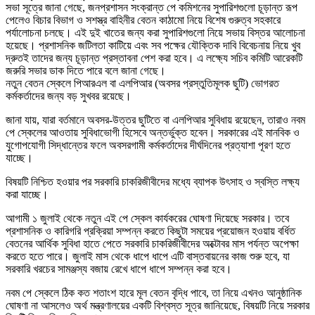
সভা সূত্রে জানা গেছে, জনপ্রশাসন সংক্রান্ত পে কমিশনের সুপারিশগুলো চূড়ান্ত রূপ
পেলেও বিচার বিভাগ ও সশস্ত্র বাহিনীর বেতন কাঠামো নিয়ে বিশেষ গুরুত্ব সহকারে
পর্যালোচনা চলছে। এই দুই খাতের জন্য করা সুপারিশগুলো নিয়ে সভায় বিস্তর আলোচনা
হয়েছে। প্রশাসনিক জটিলতা কাটিয়ে এবং সব পক্ষের যৌক্তিক দাবি বিবেচনায় নিয়ে খুব
দ্রুতই তাদের জন্য চূড়ান্ত প্রস্তাবনা পেশ করা হবে। এ লক্ষ্যে সচিব কমিটি আরেকটি
জরুরি সভার ডাক দিতে পারে বলে জানা গেছে।
নতুন বেতন স্কেলে পিআরএল বা এলপিআর (অবসর প্রস্তুতিমূলক ছুটি) ভোগরত
কর্মকর্তাদের জন্য বড় সুখবর রয়েছে।
জানা যায়, যারা বর্তমানে অবসর-উত্তর ছুটিতে বা এলপিআর সুবিধায় রয়েছেন, তারাও নবম
পে স্কেলের আওতায় সুবিধাভোগী হিসেবে অন্তর্ভুক্ত হবেন। সরকারের এই মানবিক ও
যুগোপযোগী সিদ্ধান্তের ফলে অবসরগামী কর্মকর্তাদের দীর্ঘদিনের প্রত্যাশা পূরণ হতে
যাচ্ছে।
বিষয়টি নিশ্চিত হওয়ার পর সরকারি চাকরিজীবীদের মধ্যে ব্যাপক উৎসাহ ও স্বস্তি লক্ষ্য
করা যাচ্ছে।
আগামী ১ জুলাই থেকে নতুন এই পে স্কেল কার্যকরের ঘোষণা দিয়েছে সরকার। তবে
প্রশাসনিক ও কারিগরি প্রক্রিয়া সম্পন্ন করতে কিছুটা সময়ের প্রয়োজন হওয়ায় বর্ধিত
বেতনের আর্থিক সুবিধা হাতে পেতে সরকারি চাকরিজীবীদের অক্টোবর মাস পর্যন্ত অপেক্ষা
করতে হতে পারে। জুলাই মাস থেকে ধাপে ধাপে এটি বাস্তবায়নের কাজ শুরু হবে, যা
সরকারি খরচের সামঞ্জস্য বজায় রেখে ধাপে ধাপে সম্পন্ন করা হবে।
নবম পে স্কেলে ঠিক কত শতাংশ হারে মূল বেতন বৃদ্ধি পাবে, তা নিয়ে এখনও আনুষ্ঠানিক
ঘোষণা না আসলেও অর্থ মন্ত্রণালয়ের একটি বিশ্বস্ত সূত্র জানিয়েছে, বিষয়টি নিয়ে সরকার