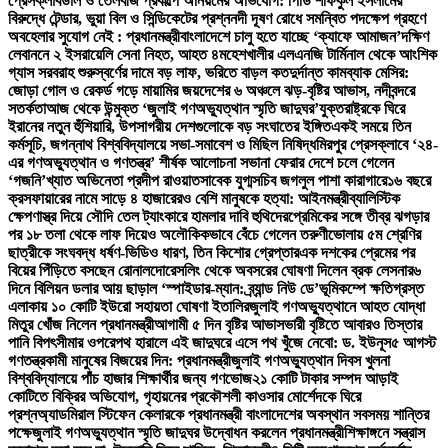
প্রেসক্লাব
ডাল ও তেলবীজ প্রকল্পে অনিয়মের অভিযোগ: পিডি শফিকুল ইসলামের
বিরুদ্ধে টেন্ডার, ভুয়া বিল ও সিন্ডিকেটের প্রশ্ন
নদী দূষণ রোধে সমন্বিত পদক্ষেপ গ্রহণে
অবহেলার সুযোগ নেই : প্রধানমন্ত্রী
বাংলাদেশে চালু হতে যাচ্ছে ‘ক্যাফে আমাজন’
দক্ষিণ
লেবাননে ২ ইসরায়েলি সেনা নিহত, আহত ৪
মহেশখালীর এলএনজি টার্মিনাল থেকে আংশিক
গ্যাস সরবরাহ শুরু
স্বর্ণের দামে বড় লাফ, ভরিতে বাড়ল কত
দুর্দান্ত কামব্যাক মেসির:
জোড়া গোল ও রেকর্ড গড়ে মায়ামির জয়
দেশের ৬ অঞ্চলে ঝড়-বৃষ্টির আভাস, নদীবন্দরে
সতর্কতা
আজ থেকে উন্মুক্ত ‘জুলাই গণঅভ্যুত্থান স্মৃতি জাদুঘর’
যুক্তরাষ্ট্রকে ঘিরে
ইরানের নতুন হুঁশিয়ারি, উপসাগরীয় দেশগুলোকে বড় সংঘাতের ইঙ্গিত
একই সময়ে তিন
কর্মসূচি, জগন্নাথ বিশ্ববিদ্যালয়ে সভা-সমাবেশ ও মিছিল নিষিদ্ধ
মিরপুর প্রেসক্লাবে ‘২৪-
এর গণঅভ্যুত্থান ও গণতন্ত্র’ শীর্ষক আলোচনা সভা
না ফেরার দেশে চলে গেলেন
‘গজনি’খ্যাত অভিনেতা প্রদীপ রাওয়াত
সাবেক যুগ্মসচিব জগলুল পাশা কারাগারে
১৬ বছরে
ক্রসফায়ারের নামে সাড়ে ৪ হাজারেরও বেশি মানুষকে হত্যা: আইনমন্ত্রী
ব্যালিস্টিক
ক্ষেপণাস্ত্র দিয়ে সৌদি তেল ট্যাংকারে হামলার দাবি হুথিদের
প্রেমিকের সঙ্গে তীব্র ঝগড়ার
পর ১৮ তলা থেকে লাফ দিয়েও অলৌকিকভাবে বেঁচে গেলেন তরুণী
ভোলায় ৫ম শ্রেণির
ছাত্রীকে সংঘবদ্ধ ধর্ষণ-ভিডিও ধারণ, তিন কিশোর গ্রেপ্তার
এক দশকের প্রেমের পর
বিয়ের পিঁড়িতে বসছেন রোনালদো
রেসলিং থেকে অবসরের ঘোষণা দিলেন ব্রক লেসনার
৬
দিনে বিলিয়ন ডলার আয় ছাড়াল ‘স্পাইডার-ম্যান: ব্র্যান্ড নিউ ডে’
ভূমিকম্পে ক্ষতিগ্রস্ত
এলাকায় ১০ কোটি ইউরো সহায়তা ঘোষণা ইতালির
জুলাই গণঅভ্যুত্থানে আহত যোদ্ধা
মিতুর খোঁজ নিলেন প্রধানমন্ত্রী
আগামী ৫ দিন বৃষ্টির আভাস
ভারী বৃষ্টিতে আবারও তিস্তার
পানি বিপৎসীমার ওপরে
পথ হারালে এই জাদুঘরে এসে পথ খুঁজে নেবো: ড. ইউনূস
৫ আগস্ট
গণতন্ত্রকামী মানুষের বিজয়ের দিন: প্রধানমন্ত্রী
জুলাই গণঅভ্যুত্থান দিবস খুলনা
বিশ্ববিদ্যালয়ে পাঁচ হাজার শিক্ষার্থীর জন্য গণভোজ
২১ কোটি টাকার সম্পদ আড়াই
কোটিতে বিক্রির অভিযোগ, গৃহায়নের প্রকৌশলী কাওসার মোর্শেদকে ঘিরে
প্রশ্ন
অ্যাডমিরাল স্টিফেন কেলারকে প্রধানমন্ত্রী বাংলাদেশের অবস্থান সবসময় শান্তির
পক্ষে
জুলাই গণঅভ্যুত্থান স্মৃতি জাদুঘর উদ্বোধন করলেন প্রধানমন্ত্রী
শিক্ষাঙ্গনে সন্ত্রাস