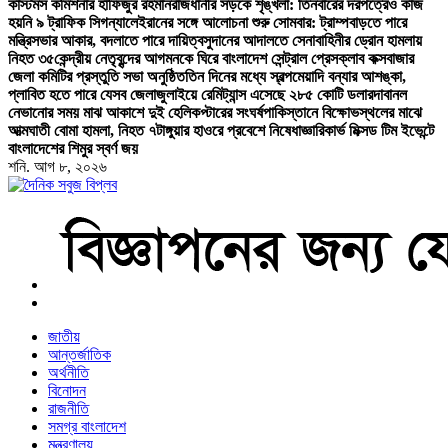
কাস্টমস কমিশনার হাফিজুর রহমান
রাজধানীর সড়কে শৃঙ্খলা: তিনবারের দরপত্রেও কাজ
হয়নি ৯ ট্রাফিক সিগন্যালে
ইরানের সঙ্গে আলোচনা শুরু সোমবার: ট্রাম্প
বাড়তে পারে
মন্ত্রিসভার আকার, বদলাতে পারে দায়িত্ব
সুদানের আদালতে সেনাবাহিনীর ড্রোন হামলায়
নিহত ৩৫
কেন্দ্রীয় নেতৃবৃন্দের আগমনকে ঘিরে বাংলাদেশ সেন্ট্রাল প্রেসক্লাব কক্সবাজার
জেলা কমিটির প্রস্তুতি সভা অনুষ্ঠিত
তিন দিনের মধ্যে স্বল্পমেয়াদি বন্যার আশঙ্কা,
প্লাবিত হতে পারে যেসব জেলা
জুলাইয়ে রেমিট্যান্স এসেছে ২৮৫ কোটি ডলার
দাবানল
নেভানোর সময় মাঝ আকাশে দুই হেলিকপ্টারের সংঘর্ষ
পাকিস্তানে বিক্ষোভস্থলের মাঝে
আত্মঘাতী বোমা হামলা, নিহত ৭
টাঙ্গুয়ার হাওরে প্রবেশে নিষেধাজ্ঞা
রিকার্ভ মিক্সড টিম ইভেন্টে
বাংলাদেশের শিমুর স্বর্ণ জয়
শনি. আগ ৮, ২০২৬
বাংলা নিউজ পেপার
জাতীয়
আন্তর্জাতিক
অর্থনীতি
বিনোদন
রাজনীতি
সমগ্র বাংলাদেশ
মন্ত্রণালয়