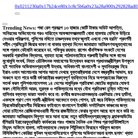
0x0211230a
0x17b24ce8
0x1c8c5b6a
0x23a28a90
0x292828ad
0
Trending News:
পদ্মা রেল প্রকল্পে ১৩ হাজার কোটি টাকার অডিট আপত্তি,
অনিয়মের অভিযোগের পরও দায়িত্বে আফজাল
আত্মঘাতী বোমা হামলায় মেসিকে উড়িয়ে
দেওয়ার পরিকল্পনা, পুলিশের নথিতে চাঞ্চল্যকর তথ্য
‘জুলাই এখনো শেষ হয়নি’ প্রদর্শনী
শহীদ প্রেসিডেন্ট জিয়ার ভাষণ না থাকার ব্যাখ্যা দিলেন জামায়াত আমির
গণঅভ্যুত্থানের
সঙ্গে প্রথম বেইমানি করেছেন ডা. শফিকুর রহমান: রাশেদ খাঁন
শিক্ষক সংকটে দেশের
সরকারি প্রাথমিক বিদ্যালয়, ব্যাহত হচ্ছে পাঠদান
নাটোরে গরুবাহী ট্রলির সঙ্গে বাসের
মুখোমুখি সংঘর্ষ, নিহত ৩
চিকিৎসক সমাবেশের উদ্বোধন করলেন প্রধানমন্ত্রী
গ্রিস উপকূলে
দুই শতাধিক অভিবাসনপ্রত্যাশী উদ্ধার, অধিকাংশই বাংলাদেশী ও সুদানি
হরমুজ নিয়ে
ইরান-ওমান আলোচনায় আশার আলো দেখছে যুক্তরাষ্ট্র
সারা দেশে বজ্রবৃষ্টির আভাস, ছয়
অঞ্চলে হতে পারে ভারী বর্ষণ
রাষ্ট্রের গুরুত্বপূর্ণ ব্যক্তিদের নিয়ে অপপ্রচারের বিরুদ্ধে
সতর্ক করল পুলিশ
বাংলাদেশসহ ১৪ দেশের সামুদ্রিক প্রতিরক্ষা জোটের কমান্ডার ঘোষণা
করল সৌদি
সৌদি আরব, তুরস্ক ও পাকিস্তানের মধ্যে যৌথ প্রতিরক্ষা চুক্তি সই
শেখ
হাসিনার বক্তব্য ভারত সমর্থন করে না: রণধীর জয়সওয়াল
বগুড়ার এরুলিয়ায় ফের দুর্ঘটনা,
একসঙ্গে প্রাণ গেল স্বামী-স্ত্রী
ভিসা আবেদনে তথ্য গোপন, দুই বছর নিষিদ্ধ পাকিস্তানের
ক্রিকেটার
ত্রিদেশীয় সিরিজের ফাইনালে বাংলাদেশ ইমার্জিং দল
ইলিয়াস কাঞ্চনের জন্য
দোয়া চাইলেন রোজিনা
আওয়ামী লীগের রাজনীতিতে ফেরার সুযোগ আছে বলে মনে করি না:
জামায়াত আমির
র‍্যাব বিলুপ্ত করে আনা হচ্ছে নতুন বাহিনী
মধ্যপ্রাচ্যজুড়ে ব্ল্যাকআউটের
হুঁশিয়ারি ইরানের
যুদ্ধবিরতি কার্যকরের পরও গাজায় দৈনিক এক শিশুর প্রাণহানি
টাঙ্গাইলে
বিদ্যুৎ অফিসে হামলা, লাইনম্যানকে বেধড়ক পিটুনি
কবে ফিরছেন শরিফুল জানাল
বিসিবি
দক্ষিণ কোরিয়া ফুটবল অ্যাসোসিয়েশনে পুলিশের অভিযান
‘ময়না ছলাৎ ছলাৎ’ খ্যাত