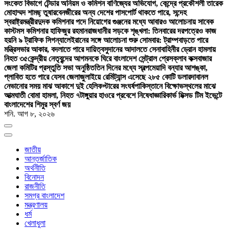
সংকেত বিভাগে টেন্ডার অনিয়ম ও কমিশন বাণিজ্যের অভিযোগ, কেন্দ্রে প্রকৌশলী তারেক
মোহাম্মদ শামছ্ তুষার
বেনজীরের অন্য দেশের পাসপোর্ট থাকতে পারে, সন্দেহ
স্বরাষ্ট্রমন্ত্রীর
দুদক কমিশনার পদে নিয়োগের গুঞ্জনের মধ্যে আবারও আলোচনায় সাবেক
কাস্টমস কমিশনার হাফিজুর রহমান
রাজধানীর সড়কে শৃঙ্খলা: তিনবারের দরপত্রেও কাজ
হয়নি ৯ ট্রাফিক সিগন্যালে
ইরানের সঙ্গে আলোচনা শুরু সোমবার: ট্রাম্প
বাড়তে পারে
মন্ত্রিসভার আকার, বদলাতে পারে দায়িত্ব
সুদানের আদালতে সেনাবাহিনীর ড্রোন হামলায়
নিহত ৩৫
কেন্দ্রীয় নেতৃবৃন্দের আগমনকে ঘিরে বাংলাদেশ সেন্ট্রাল প্রেসক্লাব কক্সবাজার
জেলা কমিটির প্রস্তুতি সভা অনুষ্ঠিত
তিন দিনের মধ্যে স্বল্পমেয়াদি বন্যার আশঙ্কা,
প্লাবিত হতে পারে যেসব জেলা
জুলাইয়ে রেমিট্যান্স এসেছে ২৮৫ কোটি ডলার
দাবানল
নেভানোর সময় মাঝ আকাশে দুই হেলিকপ্টারের সংঘর্ষ
পাকিস্তানে বিক্ষোভস্থলের মাঝে
আত্মঘাতী বোমা হামলা, নিহত ৭
টাঙ্গুয়ার হাওরে প্রবেশে নিষেধাজ্ঞা
রিকার্ভ মিক্সড টিম ইভেন্টে
বাংলাদেশের শিমুর স্বর্ণ জয়
শনি. আগ ৮, ২০২৬
জাতীয়
আন্তর্জাতিক
অর্থনীতি
বিনোদন
রাজনীতি
সমগ্র বাংলাদেশ
মন্ত্রণালয়
ধর্ম
খেলাধুলা