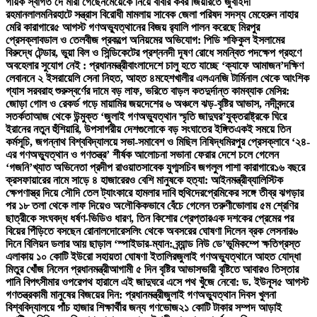
গায়ক স্বাগত দে মারা গেছেন
মেয়েকে নিয়ে বাবার কবর জিয়ারতে জুবাইদা
রহমান
লালমনিরহাটে সন্ত্রাস বিরোধী মামলায় সাবেক জেলা পরিষদ সদস্য মেহেরুন নাহার
মেরি কারাগারে
৫ আগস্ট গণঅভ্যুত্থানের বিজয় র‍্যালি পালন করেছে মিরপুর
প্রেসক্লাব
ডাল ও তেলবীজ প্রকল্পে অনিয়মের অভিযোগ: পিডি শফিকুল ইসলামের
বিরুদ্ধে টেন্ডার, ভুয়া বিল ও সিন্ডিকেটের প্রশ্ন
নদী দূষণ রোধে সমন্বিত পদক্ষেপ গ্রহণে
অবহেলার সুযোগ নেই : প্রধানমন্ত্রী
বাংলাদেশে চালু হতে যাচ্ছে ‘ক্যাফে আমাজন’
দক্ষিণ
লেবাননে ২ ইসরায়েলি সেনা নিহত, আহত ৪
মহেশখালীর এলএনজি টার্মিনাল থেকে আংশিক
গ্যাস সরবরাহ শুরু
স্বর্ণের দামে বড় লাফ, ভরিতে বাড়ল কত
দুর্দান্ত কামব্যাক মেসির:
জোড়া গোল ও রেকর্ড গড়ে মায়ামির জয়
দেশের ৬ অঞ্চলে ঝড়-বৃষ্টির আভাস, নদীবন্দরে
সতর্কতা
আজ থেকে উন্মুক্ত ‘জুলাই গণঅভ্যুত্থান স্মৃতি জাদুঘর’
যুক্তরাষ্ট্রকে ঘিরে
ইরানের নতুন হুঁশিয়ারি, উপসাগরীয় দেশগুলোকে বড় সংঘাতের ইঙ্গিত
একই সময়ে তিন
কর্মসূচি, জগন্নাথ বিশ্ববিদ্যালয়ে সভা-সমাবেশ ও মিছিল নিষিদ্ধ
মিরপুর প্রেসক্লাবে ‘২৪-
এর গণঅভ্যুত্থান ও গণতন্ত্র’ শীর্ষক আলোচনা সভা
না ফেরার দেশে চলে গেলেন
‘গজনি’খ্যাত অভিনেতা প্রদীপ রাওয়াত
সাবেক যুগ্মসচিব জগলুল পাশা কারাগারে
১৬ বছরে
ক্রসফায়ারের নামে সাড়ে ৪ হাজারেরও বেশি মানুষকে হত্যা: আইনমন্ত্রী
ব্যালিস্টিক
ক্ষেপণাস্ত্র দিয়ে সৌদি তেল ট্যাংকারে হামলার দাবি হুথিদের
প্রেমিকের সঙ্গে তীব্র ঝগড়ার
পর ১৮ তলা থেকে লাফ দিয়েও অলৌকিকভাবে বেঁচে গেলেন তরুণী
ভোলায় ৫ম শ্রেণির
ছাত্রীকে সংঘবদ্ধ ধর্ষণ-ভিডিও ধারণ, তিন কিশোর গ্রেপ্তার
এক দশকের প্রেমের পর
বিয়ের পিঁড়িতে বসছেন রোনালদো
রেসলিং থেকে অবসরের ঘোষণা দিলেন ব্রক লেসনার
৬
দিনে বিলিয়ন ডলার আয় ছাড়াল ‘স্পাইডার-ম্যান: ব্র্যান্ড নিউ ডে’
ভূমিকম্পে ক্ষতিগ্রস্ত
এলাকায় ১০ কোটি ইউরো সহায়তা ঘোষণা ইতালির
জুলাই গণঅভ্যুত্থানে আহত যোদ্ধা
মিতুর খোঁজ নিলেন প্রধানমন্ত্রী
আগামী ৫ দিন বৃষ্টির আভাস
ভারী বৃষ্টিতে আবারও তিস্তার
পানি বিপৎসীমার ওপরে
পথ হারালে এই জাদুঘরে এসে পথ খুঁজে নেবো: ড. ইউনূস
৫ আগস্ট
গণতন্ত্রকামী মানুষের বিজয়ের দিন: প্রধানমন্ত্রী
জুলাই গণঅভ্যুত্থান দিবস খুলনা
বিশ্ববিদ্যালয়ে পাঁচ হাজার শিক্ষার্থীর জন্য গণভোজ
২১ কোটি টাকার সম্পদ আড়াই