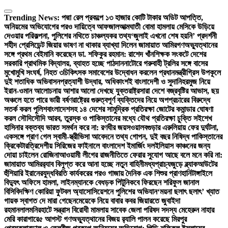
Skip
to
Trending News:
পদ্মা রেল প্রকল্পে ১৩ হাজার কোটি টাকার অডিট আপত্তি,
content
অনিয়মের অভিযোগের পরও দায়িত্বে আফজাল
আত্মঘাতী বোমা হামলায় মেসিকে উড়িয়ে
দেওয়ার পরিকল্পনা, পুলিশের নথিতে চাঞ্চল্যকর তথ্য
‘জুলাই এখনো শেষ হয়নি’ প্রদর্শনী
শহীদ প্রেসিডেন্ট জিয়ার ভাষণ না থাকার ব্যাখ্যা দিলেন জামায়াত আমির
গণঅভ্যুত্থানের
সঙ্গে প্রথম বেইমানি করেছেন ডা. শফিকুর রহমান: রাশেদ খাঁন
শিক্ষক সংকটে দেশের
সরকারি প্রাথমিক বিদ্যালয়, ব্যাহত হচ্ছে পাঠদান
নাটোরে গরুবাহী ট্রলির সঙ্গে বাসের
মুখোমুখি সংঘর্ষ, নিহত ৩
চিকিৎসক সমাবেশের উদ্বোধন করলেন প্রধানমন্ত্রী
গ্রিস উপকূলে
দুই শতাধিক অভিবাসনপ্রত্যাশী উদ্ধার, অধিকাংশই বাংলাদেশী ও সুদানি
হরমুজ নিয়ে
ইরান-ওমান আলোচনায় আশার আলো দেখছে যুক্তরাষ্ট্র
সারা দেশে বজ্রবৃষ্টির আভাস, ছয়
অঞ্চলে হতে পারে ভারী বর্ষণ
রাষ্ট্রের গুরুত্বপূর্ণ ব্যক্তিদের নিয়ে অপপ্রচারের বিরুদ্ধে
সতর্ক করল পুলিশ
বাংলাদেশসহ ১৪ দেশের সামুদ্রিক প্রতিরক্ষা জোটের কমান্ডার ঘোষণা
করল সৌদি
সৌদি আরব, তুরস্ক ও পাকিস্তানের মধ্যে যৌথ প্রতিরক্ষা চুক্তি সই
শেখ
হাসিনার বক্তব্য ভারত সমর্থন করে না: রণধীর জয়সওয়াল
বগুড়ার এরুলিয়ায় ফের দুর্ঘটনা,
একসঙ্গে প্রাণ গেল স্বামী-স্ত্রী
ভিসা আবেদনে তথ্য গোপন, দুই বছর নিষিদ্ধ পাকিস্তানের
ক্রিকেটার
ত্রিদেশীয় সিরিজের ফাইনালে বাংলাদেশ ইমার্জিং দল
ইলিয়াস কাঞ্চনের জন্য
দোয়া চাইলেন রোজিনা
আওয়ামী লীগের রাজনীতিতে ফেরার সুযোগ আছে বলে মনে করি না:
জামায়াত আমির
র‍্যাব বিলুপ্ত করে আনা হচ্ছে নতুন বাহিনী
মধ্যপ্রাচ্যজুড়ে ব্ল্যাকআউটের
হুঁশিয়ারি ইরানের
যুদ্ধবিরতি কার্যকরের পরও গাজায় দৈনিক এক শিশুর প্রাণহানি
টাঙ্গাইলে
বিদ্যুৎ অফিসে হামলা, লাইনম্যানকে বেধড়ক পিটুনি
কবে ফিরছেন শরিফুল জানাল
বিসিবি
দক্ষিণ কোরিয়া ফুটবল অ্যাসোসিয়েশনে পুলিশের অভিযান
‘ময়না ছলাৎ ছলাৎ’ খ্যাত
গায়ক স্বাগত দে মারা গেছেন
মেয়েকে নিয়ে বাবার কবর জিয়ারতে জুবাইদা
রহমান
লালমনিরহাটে সন্ত্রাস বিরোধী মামলায় সাবেক জেলা পরিষদ সদস্য মেহেরুন নাহার
মেরি কারাগারে
৫ আগস্ট গণঅভ্যুত্থানের বিজয় র‍্যালি পালন করেছে মিরপুর