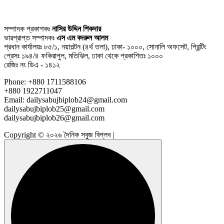
সম্পাদক প্রকাশকঃ
নাসির উদ্দিন শিকদার
ভারপ্রাপ্ত সম্পাদকঃ
এস এম বদরুল আলম
প্রধান কার্যালয়ঃ ৮৫/১, নয়াপল্টন (৪র্থ তলা), ঢাকা- ১০০০, সোনালি অফসেট, প্রিন্টিং
প্রেসঃ ১৯৪/৪ ফকিরাপুল, মতিঝিল, ঢাকা থেকে প্রকাশিতঃ ১০০০
রেজিঃ নং ডিএ - ১৪১২
Phone: +880 1711588106
+880 1922711047
Email: dailysabujbiplob24@gmail.com
dailysabujbiplob25@gmail.com
dailysabujbiplob26@gmail.com
Copyright © ২০২৬ দৈনিক সবুজ বিপ্লব |