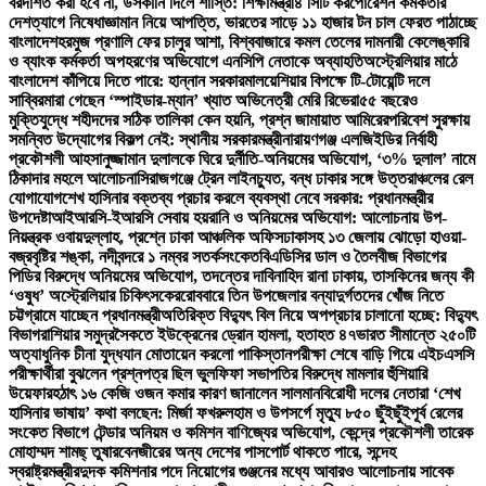
বরদাশত করা হবে না, উসকানি দিলে শাস্তি: শিক্ষামন্ত্রী
৪ সিটি করপোরেশন কর্মকর্তার
দেশত্যাগে নিষেধাজ্ঞা
মান নিয়ে আপত্তি, ভারতের সাড়ে ১১ হাজার টন চাল ফেরত পাঠাচ্ছে
বাংলাদেশ
হরমুজ প্রণালি ফের চালুর আশা, বিশ্ববাজারে কমল তেলের দাম
নারী কেলেঙ্কারি
ও ব্যাংক কর্মকর্তা অপহরণের অভিযোগে এনসিপি নেতাকে অব্যাহতি
অস্ট্রেলিয়ার মাঠে
বাংলাদেশ কাঁপিয়ে দিতে পারে: হান্নান সরকার
মালয়েশিয়ার বিপক্ষে টি-টোয়েন্টি দলে
সাব্বির
মারা গেছেন ‘স্পাইডার-ম্যান’ খ্যাত অভিনেত্রী মেরি রিভেরা
৫৫ বছরেও
মুক্তিযুদ্ধে শহীদদের সঠিক তালিকা কেন হয়নি, প্রশ্ন জামায়াত আমিরের
পরিবেশ সুরক্ষায়
সমন্বিত উদ্যোগের বিকল্প নেই: স্থানীয় সরকারমন্ত্রী
নারায়ণগঞ্জ এলজিইডির নির্বাহী
প্রকৌশলী আহসানুজ্জামান দুলালকে ঘিরে দুর্নীতি-অনিয়মের অভিযোগ, ‘৩% দুলাল’ নামে
ঠিকাদার মহলে আলোচনা
সিরাজগঞ্জে ট্রেন লাইনচ্যুত, বন্ধ ঢাকার সঙ্গে উত্তরাঞ্চলের রেল
যোগাযোগ
শেখ হাসিনার বক্তব্য প্রচার করলে ব্যবস্থা নেবে সরকার: প্রধানমন্ত্রীর
উপদেষ্টা
আইআরসি-ইআরসি সেবায় হয়রানি ও অনিয়মের অভিযোগ: আলোচনায় উপ-
নিয়ন্ত্রক ওবায়দুল্লাহ, প্রশ্নে ঢাকা আঞ্চলিক অফিস
ঢাকাসহ ১৩ জেলায় ঝোড়ো হাওয়া-
বজ্রবৃষ্টির শঙ্কা, নদীবন্দরে ১ নম্বর সতর্কসংকেত
বিএডিসির ডাল ও তৈলবীজ বিভাগের
পিডির বিরুদ্ধে অনিয়মের অভিযোগ, তদন্তের দাবি
নাহিদ রানা ঢাকায়, তাসকিনের জন্য কী
‘ওষুধ’ অস্ট্রেলিয়ার চিকিৎসকের
রোববারে তিন উপজেলার বন্যাদুর্গতদের খোঁজ নিতে
চট্টগ্রামে যাচ্ছেন প্রধানমন্ত্রী
অতিরিক্ত বিদ্যুৎ বিল নিয়ে অপপ্রচার চালানো হচ্ছে: বিদ্যুৎ
বিভাগ
রাশিয়ার সমুদ্রসৈকতে ইউক্রেনের ড্রোন হামলা, হতাহত ৪৭
ভারত সীমান্তে ২৫০টি
অত্যাধুনিক চীনা যুদ্ধযান মোতায়েন করলো পাকিস্তান
পরীক্ষা শেষে বাড়ি গিয়ে এইচএসসি
পরীক্ষার্থীরা বুঝলেন প্রশ্নপত্র ছিল ভুল
ফিফা সভাপতির বিরুদ্ধে মামলার হুঁশিয়ারি
উয়েফার
হঠাৎ ১৬ কেজি ওজন কমার কারণ জানালেন সালমান
বিরোধী দলের নেতারা ‘শেখ
হাসিনার ভাষায়’ কথা বলছেন: মির্জা ফখরুল
হাম ও উপসর্গে মৃত্যু ৮৫০ ছুঁইছুঁই
পূর্ব রেলের
সংকেত বিভাগে টেন্ডার অনিয়ম ও কমিশন বাণিজ্যের অভিযোগ, কেন্দ্রে প্রকৌশলী তারেক
মোহাম্মদ শামছ্ তুষার
বেনজীরের অন্য দেশের পাসপোর্ট থাকতে পারে, সন্দেহ
স্বরাষ্ট্রমন্ত্রীর
দুদক কমিশনার পদে নিয়োগের গুঞ্জনের মধ্যে আবারও আলোচনায় সাবেক