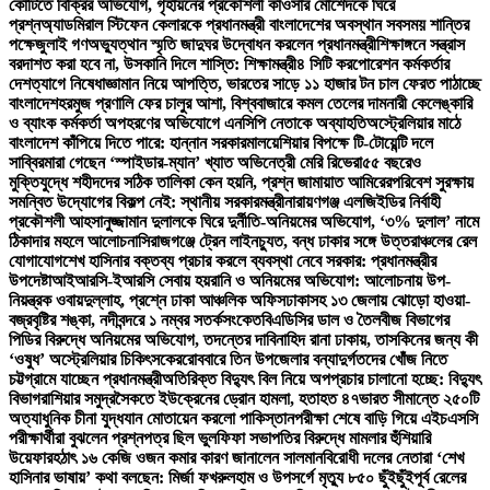
কোটিতে বিক্রির অভিযোগ, গৃহায়নের প্রকৌশলী কাওসার মোর্শেদকে ঘিরে
প্রশ্ন
অ্যাডমিরাল স্টিফেন কেলারকে প্রধানমন্ত্রী বাংলাদেশের অবস্থান সবসময় শান্তির
পক্ষে
জুলাই গণঅভ্যুত্থান স্মৃতি জাদুঘর উদ্বোধন করলেন প্রধানমন্ত্রী
শিক্ষাঙ্গনে সন্ত্রাস
বরদাশত করা হবে না, উসকানি দিলে শাস্তি: শিক্ষামন্ত্রী
৪ সিটি করপোরেশন কর্মকর্তার
দেশত্যাগে নিষেধাজ্ঞা
মান নিয়ে আপত্তি, ভারতের সাড়ে ১১ হাজার টন চাল ফেরত পাঠাচ্ছে
বাংলাদেশ
হরমুজ প্রণালি ফের চালুর আশা, বিশ্ববাজারে কমল তেলের দাম
নারী কেলেঙ্কারি
ও ব্যাংক কর্মকর্তা অপহরণের অভিযোগে এনসিপি নেতাকে অব্যাহতি
অস্ট্রেলিয়ার মাঠে
বাংলাদেশ কাঁপিয়ে দিতে পারে: হান্নান সরকার
মালয়েশিয়ার বিপক্ষে টি-টোয়েন্টি দলে
সাব্বির
মারা গেছেন ‘স্পাইডার-ম্যান’ খ্যাত অভিনেত্রী মেরি রিভেরা
৫৫ বছরেও
মুক্তিযুদ্ধে শহীদদের সঠিক তালিকা কেন হয়নি, প্রশ্ন জামায়াত আমিরের
পরিবেশ সুরক্ষায়
সমন্বিত উদ্যোগের বিকল্প নেই: স্থানীয় সরকারমন্ত্রী
নারায়ণগঞ্জ এলজিইডির নির্বাহী
প্রকৌশলী আহসানুজ্জামান দুলালকে ঘিরে দুর্নীতি-অনিয়মের অভিযোগ, ‘৩% দুলাল’ নামে
ঠিকাদার মহলে আলোচনা
সিরাজগঞ্জে ট্রেন লাইনচ্যুত, বন্ধ ঢাকার সঙ্গে উত্তরাঞ্চলের রেল
যোগাযোগ
শেখ হাসিনার বক্তব্য প্রচার করলে ব্যবস্থা নেবে সরকার: প্রধানমন্ত্রীর
উপদেষ্টা
আইআরসি-ইআরসি সেবায় হয়রানি ও অনিয়মের অভিযোগ: আলোচনায় উপ-
নিয়ন্ত্রক ওবায়দুল্লাহ, প্রশ্নে ঢাকা আঞ্চলিক অফিস
ঢাকাসহ ১৩ জেলায় ঝোড়ো হাওয়া-
বজ্রবৃষ্টির শঙ্কা, নদীবন্দরে ১ নম্বর সতর্কসংকেত
বিএডিসির ডাল ও তৈলবীজ বিভাগের
পিডির বিরুদ্ধে অনিয়মের অভিযোগ, তদন্তের দাবি
নাহিদ রানা ঢাকায়, তাসকিনের জন্য কী
‘ওষুধ’ অস্ট্রেলিয়ার চিকিৎসকের
রোববারে তিন উপজেলার বন্যাদুর্গতদের খোঁজ নিতে
চট্টগ্রামে যাচ্ছেন প্রধানমন্ত্রী
অতিরিক্ত বিদ্যুৎ বিল নিয়ে অপপ্রচার চালানো হচ্ছে: বিদ্যুৎ
বিভাগ
রাশিয়ার সমুদ্রসৈকতে ইউক্রেনের ড্রোন হামলা, হতাহত ৪৭
ভারত সীমান্তে ২৫০টি
অত্যাধুনিক চীনা যুদ্ধযান মোতায়েন করলো পাকিস্তান
পরীক্ষা শেষে বাড়ি গিয়ে এইচএসসি
পরীক্ষার্থীরা বুঝলেন প্রশ্নপত্র ছিল ভুল
ফিফা সভাপতির বিরুদ্ধে মামলার হুঁশিয়ারি
উয়েফার
হঠাৎ ১৬ কেজি ওজন কমার কারণ জানালেন সালমান
বিরোধী দলের নেতারা ‘শেখ
হাসিনার ভাষায়’ কথা বলছেন: মির্জা ফখরুল
হাম ও উপসর্গে মৃত্যু ৮৫০ ছুঁইছুঁই
পূর্ব রেলের