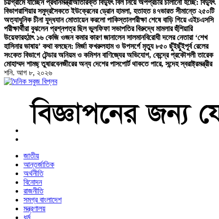
চট্টগ্রামে যাচ্ছেন প্রধানমন্ত্রী
অতিরিক্ত বিদ্যুৎ বিল নিয়ে অপপ্রচার চালানো হচ্ছে: বিদ্যুৎ
বিভাগ
রাশিয়ার সমুদ্রসৈকতে ইউক্রেনের ড্রোন হামলা, হতাহত ৪৭
ভারত সীমান্তে ২৫০টি
অত্যাধুনিক চীনা যুদ্ধযান মোতায়েন করলো পাকিস্তান
পরীক্ষা শেষে বাড়ি গিয়ে এইচএসসি
পরীক্ষার্থীরা বুঝলেন প্রশ্নপত্র ছিল ভুল
ফিফা সভাপতির বিরুদ্ধে মামলার হুঁশিয়ারি
উয়েফার
হঠাৎ ১৬ কেজি ওজন কমার কারণ জানালেন সালমান
বিরোধী দলের নেতারা ‘শেখ
হাসিনার ভাষায়’ কথা বলছেন: মির্জা ফখরুল
হাম ও উপসর্গে মৃত্যু ৮৫০ ছুঁইছুঁই
পূর্ব রেলের
সংকেত বিভাগে টেন্ডার অনিয়ম ও কমিশন বাণিজ্যের অভিযোগ, কেন্দ্রে প্রকৌশলী তারেক
মোহাম্মদ শামছ্ তুষার
বেনজীরের অন্য দেশের পাসপোর্ট থাকতে পারে, সন্দেহ স্বরাষ্ট্রমন্ত্রীর
শনি. আগ ৮, ২০২৬
বাংলা নিউজ পেপার
জাতীয়
আন্তর্জাতিক
অর্থনীতি
বিনোদন
রাজনীতি
সমগ্র বাংলাদেশ
মন্ত্রণালয়
ধর্ম