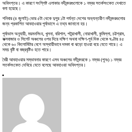
অধিদপ্তর। এ কারণে সংশ্লিষ্ট এলাকার নদীবন্দরগুলোকে ১ নম্বর সতর্কসংকেত দেখাতে
বলা হয়েছে।
শনিবার (৪ জুলাই) ভোর ৫টা থেকে দুপুর ১টা পর্যন্ত দেশের অভ্যন্তরীণ নদীবন্দরগুলোর
জন্য প্রকাশিত আবহাওয়ার পূর্বাভাসে এ তথ্য জানানো হয়।
পূর্বাভাস অনুযায়ী, ময়মনসিংহ, খুলনা, বরিশাল, পটুয়াখালী, নোয়াখালী, কুমিল্লা, চট্টগ্রাম,
কক্সবাজার ও সিলেট অঞ্চলের ওপর দিয়ে দক্ষিণ অথবা দক্ষিণ-পূর্ব দিক থেকে ঘণ্টায় ৪৫
থেকে ৬০ কিলোমিটার বেগে অস্থায়ীভাবে দমকা বা ঝড়ো হাওয়া বয়ে যেতে পারে। এ
সময় বৃষ্টি বা বজ্রবৃষ্টিও হতে পারে।
বৈরী আবহাওয়ার সম্ভাবনার কারণে এসব অঞ্চলের নদীবন্দরকে ১ নম্বর (পুনঃ) ১ নম্বর
সতর্কসংকেত দেখিয়ে যেতে বলেছে আবহাওয়া অধিদপ্তর।