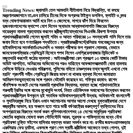
Skip
to
Trending News:
জ্বালানি তেল আমদানি নীতিমালা নিয়ে বিভ্রান্তি, যা বলছে
content
মন্ত্রণালয়
জাপানে তাণ্ডব চালিয়ে চীনের দিকে অগ্রসর টাইফুন ডলফিন, ফ্লাইট ও বন্দর
বন্ধ ঘোষণা
আরাকান আর্মি ধরে নিল ৩ জেলেকে, সাগরে ঝাঁপ দিয়ে ফিরলেন
দুজন
বাংলাদেশের ক্যাম্পে যোগ দিলেন অ্যাডাম আব্বাস
থালাপতি বিজয়ের বিরুদ্ধে
দায়েরকৃত মামলা প্রত্যাহার করলেন স্ত্রী
জুলাইযোদ্ধাদের সিএনজি-রিকশা উপহার
প্রধানমন্ত্রীর
চাকরি পেলেন জুলাই শহিদ ও আহত পরিবারের ১০ সদস্য
কেউ গালি দিলে তার
জবাব দিতে হবে গণতান্ত্রিক পদ্ধতিতে : স্বরাষ্ট্রমন্ত্রী
অস্ট্রেলিয়ায় গমনেচ্ছুদের জন্য
হাইকমিশনের সতর্কবার্তা
এসএসসি ও সমমান পরীক্ষার ফল প্রকাশ সোমবার, যেভাবে
জানবেন
কলম্বিয়ার প্রেসিডেন্ট হিসেবে শপথ নিলেন এসপ্রিয়েলা
বাজার সিন্ডিকেট ও
মজুতদারি করলেই কঠোর ব্যবস্থা : আইনমন্ত্রী
পদ্মা রেল প্রকল্পে ১৩ হাজার কোটি টাকার
অডিট আপত্তি, অনিয়মের অভিযোগের পরও দায়িত্বে আফজাল
আত্মঘাতী বোমা হামলায়
মেসিকে উড়িয়ে দেওয়ার পরিকল্পনা, পুলিশের নথিতে চাঞ্চল্যকর তথ্য
‘জুলাই এখনো শেষ
হয়নি’ প্রদর্শনী শহীদ প্রেসিডেন্ট জিয়ার ভাষণ না থাকার ব্যাখ্যা দিলেন জামায়াত
আমির
গণঅভ্যুত্থানের সঙ্গে প্রথম বেইমানি করেছেন ডা. শফিকুর রহমান: রাশেদ
খাঁন
শিক্ষক সংকটে দেশের সরকারি প্রাথমিক বিদ্যালয়, ব্যাহত হচ্ছে পাঠদান
নাটোরে
গরুবাহী ট্রলির সঙ্গে বাসের মুখোমুখি সংঘর্ষ, নিহত ৩
চিকিৎসক সমাবেশের উদ্বোধন করলেন
প্রধানমন্ত্রী
গ্রিস উপকূলে দুই শতাধিক অভিবাসনপ্রত্যাশী উদ্ধার, অধিকাংশই বাংলাদেশী
ও সুদানি
হরমুজ নিয়ে ইরান-ওমান আলোচনায় আশার আলো দেখছে যুক্তরাষ্ট্র
সারা দেশে
বজ্রবৃষ্টির আভাস, ছয় অঞ্চলে হতে পারে ভারী বর্ষণ
রাষ্ট্রের গুরুত্বপূর্ণ ব্যক্তিদের নিয়ে
অপপ্রচারের বিরুদ্ধে সতর্ক করল পুলিশ
বাংলাদেশসহ ১৪ দেশের সামুদ্রিক প্রতিরক্ষা
জোটের কমান্ডার ঘোষণা করল সৌদি
সৌদি আরব, তুরস্ক ও পাকিস্তানের মধ্যে যৌথ
প্রতিরক্ষা চুক্তি সই
শেখ হাসিনার বক্তব্য ভারত সমর্থন করে না: রণধীর জয়সওয়াল
বগুড়ার
এরুলিয়ায় ফের দুর্ঘটনা, একসঙ্গে প্রাণ গেল স্বামী-স্ত্রী
ভিসা আবেদনে তথ্য গোপন, দুই