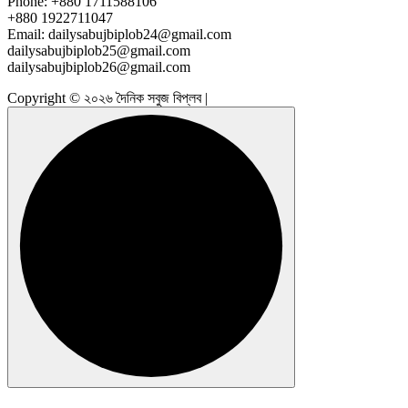
Phone: +880 1711588106
+880 1922711047
Email: dailysabujbiplob24@gmail.com
dailysabujbiplob25@gmail.com
dailysabujbiplob26@gmail.com
Copyright © ২০২৬ দৈনিক সবুজ বিপ্লব |