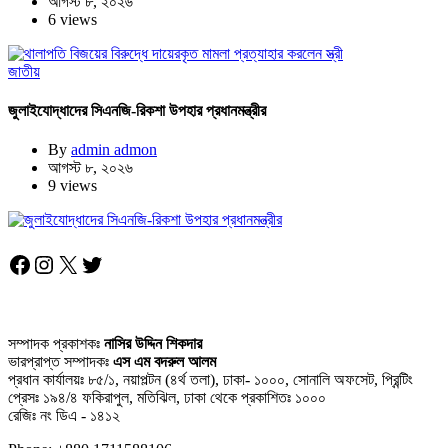
আগস্ট ৮, ২০২৬
6 views
জাতীয়
জুলাইযোদ্ধাদের সিএনজি-রিকশা উপহার প্রধানমন্ত্রীর
By
admin admon
আগস্ট ৮, ২০২৬
9 views
Facebook
Instagram
X
Twitter
সম্পাদক প্রকাশকঃ
নাসির উদ্দিন শিকদার
ভারপ্রাপ্ত সম্পাদকঃ
এস এম বদরুল আলম
প্রধান কার্যালয়ঃ ৮৫/১, নয়াপল্টন (৪র্থ তলা), ঢাকা- ১০০০, সোনালি অফসেট, প্রিন্টিং
প্রেসঃ ১৯৪/৪ ফকিরাপুল, মতিঝিল, ঢাকা থেকে প্রকাশিতঃ ১০০০
রেজিঃ নং ডিএ - ১৪১২