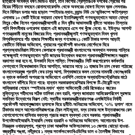
ছাত্রীকে সংঘবদ্ধ ধর্ষণ-ভিডিও ধারণ, তিন কিশোর গ্রেপ্তার
এক দশকের প্রেমের পর
বিয়ের পিঁড়িতে বসছেন রোনালদো
রেসলিং থেকে অবসরের ঘোষণা দিলেন ব্রক লেসনার
৬
দিনে বিলিয়ন ডলার আয় ছাড়াল ‘স্পাইডার-ম্যান: ব্র্যান্ড নিউ ডে’
ভূমিকম্পে ক্ষতিগ্রস্ত
এলাকায় ১০ কোটি ইউরো সহায়তা ঘোষণা ইতালির
জুলাই গণঅভ্যুত্থানে আহত যোদ্ধা
মিতুর খোঁজ নিলেন প্রধানমন্ত্রী
আগামী ৫ দিন বৃষ্টির আভাস
ভারী বৃষ্টিতে আবারও তিস্তার
পানি বিপৎসীমার ওপরে
পথ হারালে এই জাদুঘরে এসে পথ খুঁজে নেবো: ড. ইউনূস
৫ আগস্ট
গণতন্ত্রকামী মানুষের বিজয়ের দিন: প্রধানমন্ত্রী
জুলাই গণঅভ্যুত্থান দিবস খুলনা
বিশ্ববিদ্যালয়ে পাঁচ হাজার শিক্ষার্থীর জন্য গণভোজ
২১ কোটি টাকার সম্পদ আড়াই
কোটিতে বিক্রির অভিযোগ, গৃহায়নের প্রকৌশলী কাওসার মোর্শেদকে ঘিরে
প্রশ্ন
অ্যাডমিরাল স্টিফেন কেলারকে প্রধানমন্ত্রী বাংলাদেশের অবস্থান সবসময় শান্তির
পক্ষে
জুলাই গণঅভ্যুত্থান স্মৃতি জাদুঘর উদ্বোধন করলেন প্রধানমন্ত্রী
শিক্ষাঙ্গনে সন্ত্রাস
বরদাশত করা হবে না, উসকানি দিলে শাস্তি: শিক্ষামন্ত্রী
৪ সিটি করপোরেশন কর্মকর্তার
দেশত্যাগে নিষেধাজ্ঞা
মান নিয়ে আপত্তি, ভারতের সাড়ে ১১ হাজার টন চাল ফেরত পাঠাচ্ছে
বাংলাদেশ
হরমুজ প্রণালি ফের চালুর আশা, বিশ্ববাজারে কমল তেলের দাম
নারী কেলেঙ্কারি
ও ব্যাংক কর্মকর্তা অপহরণের অভিযোগে এনসিপি নেতাকে অব্যাহতি
অস্ট্রেলিয়ার মাঠে
বাংলাদেশ কাঁপিয়ে দিতে পারে: হান্নান সরকার
মালয়েশিয়ার বিপক্ষে টি-টোয়েন্টি দলে
সাব্বির
মারা গেছেন ‘স্পাইডার-ম্যান’ খ্যাত অভিনেত্রী মেরি রিভেরা
৫৫ বছরেও
মুক্তিযুদ্ধে শহীদদের সঠিক তালিকা কেন হয়নি, প্রশ্ন জামায়াত আমিরের
পরিবেশ সুরক্ষায়
সমন্বিত উদ্যোগের বিকল্প নেই: স্থানীয় সরকারমন্ত্রী
নারায়ণগঞ্জ এলজিইডির নির্বাহী
প্রকৌশলী আহসানুজ্জামান দুলালকে ঘিরে দুর্নীতি-অনিয়মের অভিযোগ, ‘৩% দুলাল’ নামে
ঠিকাদার মহলে আলোচনা
সিরাজগঞ্জে ট্রেন লাইনচ্যুত, বন্ধ ঢাকার সঙ্গে উত্তরাঞ্চলের রেল
যোগাযোগ
শেখ হাসিনার বক্তব্য প্রচার করলে ব্যবস্থা নেবে সরকার: প্রধানমন্ত্রীর
উপদেষ্টা
আইআরসি-ইআরসি সেবায় হয়রানি ও অনিয়মের অভিযোগ: আলোচনায় উপ-
নিয়ন্ত্রক ওবায়দুল্লাহ, প্রশ্নে ঢাকা আঞ্চলিক অফিস
ঢাকাসহ ১৩ জেলায় ঝোড়ো হাওয়া-
বজ্রবৃষ্টির শঙ্কা, নদীবন্দরে ১ নম্বর সতর্কসংকেত
বিএডিসির ডাল ও তৈলবীজ বিভাগের