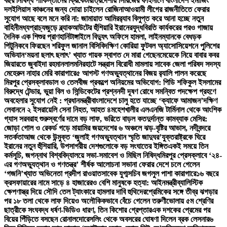
বছর নিষিদ্ধ পাকিস্তানের ক্রিকেটার
ত্রিদেশীয় সিরিজের ফাইনালে বাংলাদেশ ইমার্জিং
দল
ইলিয়াস কাঞ্চনের জন্য দোয়া চাইলেন রোজিনা
আওয়ামী লীগের রাজনীতিতে ফেরার
সুযোগ আছে বলে মনে করি না: জামায়াত আমির
র‍্যাব বিলুপ্ত করে আনা হচ্ছে নতুন
বাহিনী
মধ্যপ্রাচ্যজুড়ে ব্ল্যাকআউটের হুঁশিয়ারি ইরানের
যুদ্ধবিরতি কার্যকরের পরও গাজায়
দৈনিক এক শিশুর প্রাণহানি
টাঙ্গাইলে বিদ্যুৎ অফিসে হামলা, লাইনম্যানকে বেধড়ক
পিটুনি
কবে ফিরছেন শরিফুল জানাল বিসিবি
দক্ষিণ কোরিয়া ফুটবল অ্যাসোসিয়েশনে পুলিশের
অভিযান
‘ময়না ছলাৎ ছলাৎ’ খ্যাত গায়ক স্বাগত দে মারা গেছেন
মেয়েকে নিয়ে বাবার কবর
জিয়ারতে জুবাইদা রহমান
লালমনিরহাটে সন্ত্রাস বিরোধী মামলায় সাবেক জেলা পরিষদ সদস্য
মেহেরুন নাহার মেরি কারাগারে
৫ আগস্ট গণঅভ্যুত্থানের বিজয় র‍্যালি পালন করেছে
মিরপুর প্রেসক্লাব
ডাল ও তেলবীজ প্রকল্পে অনিয়মের অভিযোগ: পিডি শফিকুল ইসলামের
বিরুদ্ধে টেন্ডার, ভুয়া বিল ও সিন্ডিকেটের প্রশ্ন
নদী দূষণ রোধে সমন্বিত পদক্ষেপ গ্রহণে
অবহেলার সুযোগ নেই : প্রধানমন্ত্রী
বাংলাদেশে চালু হতে যাচ্ছে ‘ক্যাফে আমাজন’
দক্ষিণ
লেবাননে ২ ইসরায়েলি সেনা নিহত, আহত ৪
মহেশখালীর এলএনজি টার্মিনাল থেকে আংশিক
গ্যাস সরবরাহ শুরু
স্বর্ণের দামে বড় লাফ, ভরিতে বাড়ল কত
দুর্দান্ত কামব্যাক মেসির:
জোড়া গোল ও রেকর্ড গড়ে মায়ামির জয়
দেশের ৬ অঞ্চলে ঝড়-বৃষ্টির আভাস, নদীবন্দরে
সতর্কতা
আজ থেকে উন্মুক্ত ‘জুলাই গণঅভ্যুত্থান স্মৃতি জাদুঘর’
যুক্তরাষ্ট্রকে ঘিরে
ইরানের নতুন হুঁশিয়ারি, উপসাগরীয় দেশগুলোকে বড় সংঘাতের ইঙ্গিত
একই সময়ে তিন
কর্মসূচি, জগন্নাথ বিশ্ববিদ্যালয়ে সভা-সমাবেশ ও মিছিল নিষিদ্ধ
মিরপুর প্রেসক্লাবে ‘২৪-
এর গণঅভ্যুত্থান ও গণতন্ত্র’ শীর্ষক আলোচনা সভা
না ফেরার দেশে চলে গেলেন
‘গজনি’খ্যাত অভিনেতা প্রদীপ রাওয়াত
সাবেক যুগ্মসচিব জগলুল পাশা কারাগারে
১৬ বছরে
ক্রসফায়ারের নামে সাড়ে ৪ হাজারেরও বেশি মানুষকে হত্যা: আইনমন্ত্রী
ব্যালিস্টিক
ক্ষেপণাস্ত্র দিয়ে সৌদি তেল ট্যাংকারে হামলার দাবি হুথিদের
প্রেমিকের সঙ্গে তীব্র ঝগড়ার
পর ১৮ তলা থেকে লাফ দিয়েও অলৌকিকভাবে বেঁচে গেলেন তরুণী
ভোলায় ৫ম শ্রেণির
ছাত্রীকে সংঘবদ্ধ ধর্ষণ-ভিডিও ধারণ, তিন কিশোর গ্রেপ্তার
এক দশকের প্রেমের পর
বিয়ের পিঁড়িতে বসছেন রোনালদো
রেসলিং থেকে অবসরের ঘোষণা দিলেন ব্রক লেসনার
৬