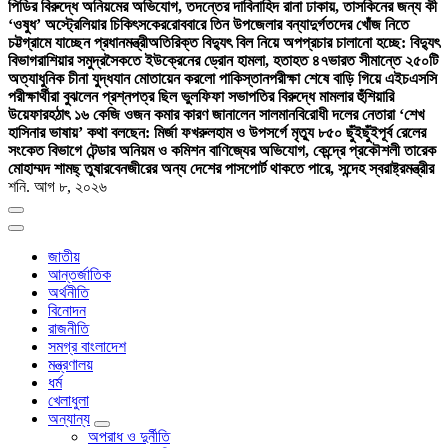
পিডির বিরুদ্ধে অনিয়মের অভিযোগ, তদন্তের দাবি
নাহিদ রানা ঢাকায়, তাসকিনের জন্য কী
‘ওষুধ’ অস্ট্রেলিয়ার চিকিৎসকের
রোববারে তিন উপজেলার বন্যাদুর্গতদের খোঁজ নিতে
চট্টগ্রামে যাচ্ছেন প্রধানমন্ত্রী
অতিরিক্ত বিদ্যুৎ বিল নিয়ে অপপ্রচার চালানো হচ্ছে: বিদ্যুৎ
বিভাগ
রাশিয়ার সমুদ্রসৈকতে ইউক্রেনের ড্রোন হামলা, হতাহত ৪৭
ভারত সীমান্তে ২৫০টি
অত্যাধুনিক চীনা যুদ্ধযান মোতায়েন করলো পাকিস্তান
পরীক্ষা শেষে বাড়ি গিয়ে এইচএসসি
পরীক্ষার্থীরা বুঝলেন প্রশ্নপত্র ছিল ভুল
ফিফা সভাপতির বিরুদ্ধে মামলার হুঁশিয়ারি
উয়েফার
হঠাৎ ১৬ কেজি ওজন কমার কারণ জানালেন সালমান
বিরোধী দলের নেতারা ‘শেখ
হাসিনার ভাষায়’ কথা বলছেন: মির্জা ফখরুল
হাম ও উপসর্গে মৃত্যু ৮৫০ ছুঁইছুঁই
পূর্ব রেলের
সংকেত বিভাগে টেন্ডার অনিয়ম ও কমিশন বাণিজ্যের অভিযোগ, কেন্দ্রে প্রকৌশলী তারেক
মোহাম্মদ শামছ্ তুষার
বেনজীরের অন্য দেশের পাসপোর্ট থাকতে পারে, সন্দেহ স্বরাষ্ট্রমন্ত্রীর
শনি. আগ ৮, ২০২৬
জাতীয়
আন্তর্জাতিক
অর্থনীতি
বিনোদন
রাজনীতি
সমগ্র বাংলাদেশ
মন্ত্রণালয়
ধর্ম
খেলাধুলা
অন্যান্য
অপরাধ ও দুর্নীতি