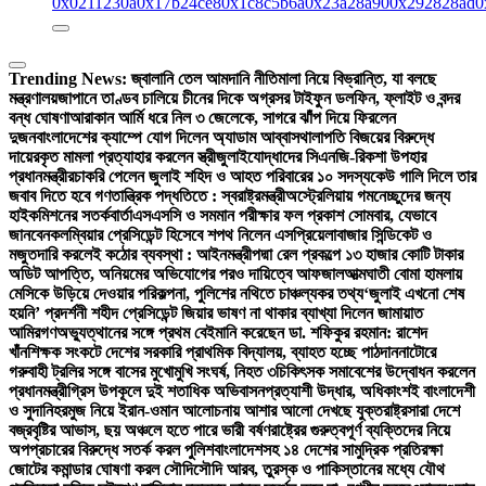
0x0211230a
0x17b24ce8
0x1c8c5b6a
0x23a28a90
0x292828ad
0
Trending News:
জ্বালানি তেল আমদানি নীতিমালা নিয়ে বিভ্রান্তি, যা বলছে
মন্ত্রণালয়
জাপানে তাণ্ডব চালিয়ে চীনের দিকে অগ্রসর টাইফুন ডলফিন, ফ্লাইট ও বন্দর
বন্ধ ঘোষণা
আরাকান আর্মি ধরে নিল ৩ জেলেকে, সাগরে ঝাঁপ দিয়ে ফিরলেন
দুজন
বাংলাদেশের ক্যাম্পে যোগ দিলেন অ্যাডাম আব্বাস
থালাপতি বিজয়ের বিরুদ্ধে
দায়েরকৃত মামলা প্রত্যাহার করলেন স্ত্রী
জুলাইযোদ্ধাদের সিএনজি-রিকশা উপহার
প্রধানমন্ত্রীর
চাকরি পেলেন জুলাই শহিদ ও আহত পরিবারের ১০ সদস্য
কেউ গালি দিলে তার
জবাব দিতে হবে গণতান্ত্রিক পদ্ধতিতে : স্বরাষ্ট্রমন্ত্রী
অস্ট্রেলিয়ায় গমনেচ্ছুদের জন্য
হাইকমিশনের সতর্কবার্তা
এসএসসি ও সমমান পরীক্ষার ফল প্রকাশ সোমবার, যেভাবে
জানবেন
কলম্বিয়ার প্রেসিডেন্ট হিসেবে শপথ নিলেন এসপ্রিয়েলা
বাজার সিন্ডিকেট ও
মজুতদারি করলেই কঠোর ব্যবস্থা : আইনমন্ত্রী
পদ্মা রেল প্রকল্পে ১৩ হাজার কোটি টাকার
অডিট আপত্তি, অনিয়মের অভিযোগের পরও দায়িত্বে আফজাল
আত্মঘাতী বোমা হামলায়
মেসিকে উড়িয়ে দেওয়ার পরিকল্পনা, পুলিশের নথিতে চাঞ্চল্যকর তথ্য
‘জুলাই এখনো শেষ
হয়নি’ প্রদর্শনী শহীদ প্রেসিডেন্ট জিয়ার ভাষণ না থাকার ব্যাখ্যা দিলেন জামায়াত
আমির
গণঅভ্যুত্থানের সঙ্গে প্রথম বেইমানি করেছেন ডা. শফিকুর রহমান: রাশেদ
খাঁন
শিক্ষক সংকটে দেশের সরকারি প্রাথমিক বিদ্যালয়, ব্যাহত হচ্ছে পাঠদান
নাটোরে
গরুবাহী ট্রলির সঙ্গে বাসের মুখোমুখি সংঘর্ষ, নিহত ৩
চিকিৎসক সমাবেশের উদ্বোধন করলেন
প্রধানমন্ত্রী
গ্রিস উপকূলে দুই শতাধিক অভিবাসনপ্রত্যাশী উদ্ধার, অধিকাংশই বাংলাদেশী
ও সুদানি
হরমুজ নিয়ে ইরান-ওমান আলোচনায় আশার আলো দেখছে যুক্তরাষ্ট্র
সারা দেশে
বজ্রবৃষ্টির আভাস, ছয় অঞ্চলে হতে পারে ভারী বর্ষণ
রাষ্ট্রের গুরুত্বপূর্ণ ব্যক্তিদের নিয়ে
অপপ্রচারের বিরুদ্ধে সতর্ক করল পুলিশ
বাংলাদেশসহ ১৪ দেশের সামুদ্রিক প্রতিরক্ষা
জোটের কমান্ডার ঘোষণা করল সৌদি
সৌদি আরব, তুরস্ক ও পাকিস্তানের মধ্যে যৌথ