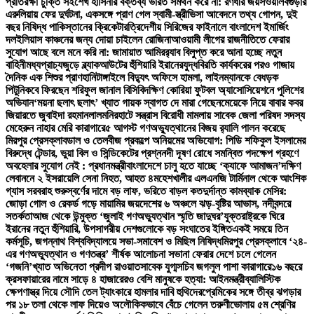
প্রতিরক্ষা চুক্তি সই
শেখ হাসিনার বক্তব্য ভারত সমর্থন করে না: রণধীর জয়সওয়াল
বগুড়ার
এরুলিয়ায় ফের দুর্ঘটনা, একসঙ্গে প্রাণ গেল স্বামী-স্ত্রী
ভিসা আবেদনে তথ্য গোপন, দুই
বছর নিষিদ্ধ পাকিস্তানের ক্রিকেটার
ত্রিদেশীয় সিরিজের ফাইনালে বাংলাদেশ ইমার্জিং
দল
ইলিয়াস কাঞ্চনের জন্য দোয়া চাইলেন রোজিনা
আওয়ামী লীগের রাজনীতিতে ফেরার
সুযোগ আছে বলে মনে করি না: জামায়াত আমির
র‍্যাব বিলুপ্ত করে আনা হচ্ছে নতুন
বাহিনী
মধ্যপ্রাচ্যজুড়ে ব্ল্যাকআউটের হুঁশিয়ারি ইরানের
যুদ্ধবিরতি কার্যকরের পরও গাজায়
দৈনিক এক শিশুর প্রাণহানি
টাঙ্গাইলে বিদ্যুৎ অফিসে হামলা, লাইনম্যানকে বেধড়ক
পিটুনি
কবে ফিরছেন শরিফুল জানাল বিসিবি
দক্ষিণ কোরিয়া ফুটবল অ্যাসোসিয়েশনে পুলিশের
অভিযান
‘ময়না ছলাৎ ছলাৎ’ খ্যাত গায়ক স্বাগত দে মারা গেছেন
মেয়েকে নিয়ে বাবার কবর
জিয়ারতে জুবাইদা রহমান
লালমনিরহাটে সন্ত্রাস বিরোধী মামলায় সাবেক জেলা পরিষদ সদস্য
মেহেরুন নাহার মেরি কারাগারে
৫ আগস্ট গণঅভ্যুত্থানের বিজয় র‍্যালি পালন করেছে
মিরপুর প্রেসক্লাব
ডাল ও তেলবীজ প্রকল্পে অনিয়মের অভিযোগ: পিডি শফিকুল ইসলামের
বিরুদ্ধে টেন্ডার, ভুয়া বিল ও সিন্ডিকেটের প্রশ্ন
নদী দূষণ রোধে সমন্বিত পদক্ষেপ গ্রহণে
অবহেলার সুযোগ নেই : প্রধানমন্ত্রী
বাংলাদেশে চালু হতে যাচ্ছে ‘ক্যাফে আমাজন’
দক্ষিণ
লেবাননে ২ ইসরায়েলি সেনা নিহত, আহত ৪
মহেশখালীর এলএনজি টার্মিনাল থেকে আংশিক
গ্যাস সরবরাহ শুরু
স্বর্ণের দামে বড় লাফ, ভরিতে বাড়ল কত
দুর্দান্ত কামব্যাক মেসির:
জোড়া গোল ও রেকর্ড গড়ে মায়ামির জয়
দেশের ৬ অঞ্চলে ঝড়-বৃষ্টির আভাস, নদীবন্দরে
সতর্কতা
আজ থেকে উন্মুক্ত ‘জুলাই গণঅভ্যুত্থান স্মৃতি জাদুঘর’
যুক্তরাষ্ট্রকে ঘিরে
ইরানের নতুন হুঁশিয়ারি, উপসাগরীয় দেশগুলোকে বড় সংঘাতের ইঙ্গিত
একই সময়ে তিন
কর্মসূচি, জগন্নাথ বিশ্ববিদ্যালয়ে সভা-সমাবেশ ও মিছিল নিষিদ্ধ
মিরপুর প্রেসক্লাবে ‘২৪-
এর গণঅভ্যুত্থান ও গণতন্ত্র’ শীর্ষক আলোচনা সভা
না ফেরার দেশে চলে গেলেন
‘গজনি’খ্যাত অভিনেতা প্রদীপ রাওয়াত
সাবেক যুগ্মসচিব জগলুল পাশা কারাগারে
১৬ বছরে
ক্রসফায়ারের নামে সাড়ে ৪ হাজারেরও বেশি মানুষকে হত্যা: আইনমন্ত্রী
ব্যালিস্টিক
ক্ষেপণাস্ত্র দিয়ে সৌদি তেল ট্যাংকারে হামলার দাবি হুথিদের
প্রেমিকের সঙ্গে তীব্র ঝগড়ার
পর ১৮ তলা থেকে লাফ দিয়েও অলৌকিকভাবে বেঁচে গেলেন তরুণী
ভোলায় ৫ম শ্রেণির