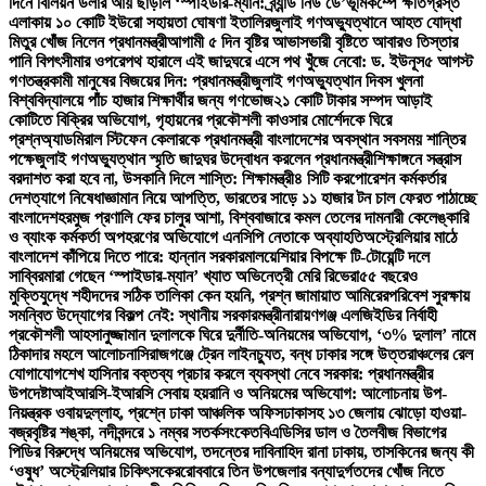
দিনে বিলিয়ন ডলার আয় ছাড়াল ‘স্পাইডার-ম্যান: ব্র্যান্ড নিউ ডে’
ভূমিকম্পে ক্ষতিগ্রস্ত
এলাকায় ১০ কোটি ইউরো সহায়তা ঘোষণা ইতালির
জুলাই গণঅভ্যুত্থানে আহত যোদ্ধা
মিতুর খোঁজ নিলেন প্রধানমন্ত্রী
আগামী ৫ দিন বৃষ্টির আভাস
ভারী বৃষ্টিতে আবারও তিস্তার
পানি বিপৎসীমার ওপরে
পথ হারালে এই জাদুঘরে এসে পথ খুঁজে নেবো: ড. ইউনূস
৫ আগস্ট
গণতন্ত্রকামী মানুষের বিজয়ের দিন: প্রধানমন্ত্রী
জুলাই গণঅভ্যুত্থান দিবস খুলনা
বিশ্ববিদ্যালয়ে পাঁচ হাজার শিক্ষার্থীর জন্য গণভোজ
২১ কোটি টাকার সম্পদ আড়াই
কোটিতে বিক্রির অভিযোগ, গৃহায়নের প্রকৌশলী কাওসার মোর্শেদকে ঘিরে
প্রশ্ন
অ্যাডমিরাল স্টিফেন কেলারকে প্রধানমন্ত্রী বাংলাদেশের অবস্থান সবসময় শান্তির
পক্ষে
জুলাই গণঅভ্যুত্থান স্মৃতি জাদুঘর উদ্বোধন করলেন প্রধানমন্ত্রী
শিক্ষাঙ্গনে সন্ত্রাস
বরদাশত করা হবে না, উসকানি দিলে শাস্তি: শিক্ষামন্ত্রী
৪ সিটি করপোরেশন কর্মকর্তার
দেশত্যাগে নিষেধাজ্ঞা
মান নিয়ে আপত্তি, ভারতের সাড়ে ১১ হাজার টন চাল ফেরত পাঠাচ্ছে
বাংলাদেশ
হরমুজ প্রণালি ফের চালুর আশা, বিশ্ববাজারে কমল তেলের দাম
নারী কেলেঙ্কারি
ও ব্যাংক কর্মকর্তা অপহরণের অভিযোগে এনসিপি নেতাকে অব্যাহতি
অস্ট্রেলিয়ার মাঠে
বাংলাদেশ কাঁপিয়ে দিতে পারে: হান্নান সরকার
মালয়েশিয়ার বিপক্ষে টি-টোয়েন্টি দলে
সাব্বির
মারা গেছেন ‘স্পাইডার-ম্যান’ খ্যাত অভিনেত্রী মেরি রিভেরা
৫৫ বছরেও
মুক্তিযুদ্ধে শহীদদের সঠিক তালিকা কেন হয়নি, প্রশ্ন জামায়াত আমিরের
পরিবেশ সুরক্ষায়
সমন্বিত উদ্যোগের বিকল্প নেই: স্থানীয় সরকারমন্ত্রী
নারায়ণগঞ্জ এলজিইডির নির্বাহী
প্রকৌশলী আহসানুজ্জামান দুলালকে ঘিরে দুর্নীতি-অনিয়মের অভিযোগ, ‘৩% দুলাল’ নামে
ঠিকাদার মহলে আলোচনা
সিরাজগঞ্জে ট্রেন লাইনচ্যুত, বন্ধ ঢাকার সঙ্গে উত্তরাঞ্চলের রেল
যোগাযোগ
শেখ হাসিনার বক্তব্য প্রচার করলে ব্যবস্থা নেবে সরকার: প্রধানমন্ত্রীর
উপদেষ্টা
আইআরসি-ইআরসি সেবায় হয়রানি ও অনিয়মের অভিযোগ: আলোচনায় উপ-
নিয়ন্ত্রক ওবায়দুল্লাহ, প্রশ্নে ঢাকা আঞ্চলিক অফিস
ঢাকাসহ ১৩ জেলায় ঝোড়ো হাওয়া-
বজ্রবৃষ্টির শঙ্কা, নদীবন্দরে ১ নম্বর সতর্কসংকেত
বিএডিসির ডাল ও তৈলবীজ বিভাগের
পিডির বিরুদ্ধে অনিয়মের অভিযোগ, তদন্তের দাবি
নাহিদ রানা ঢাকায়, তাসকিনের জন্য কী
‘ওষুধ’ অস্ট্রেলিয়ার চিকিৎসকের
রোববারে তিন উপজেলার বন্যাদুর্গতদের খোঁজ নিতে