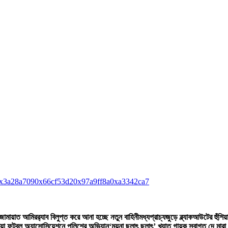
x3a28a709
0x66cf53d2
0x97a9ff8a
0xa3342ca7
 জামায়াত আমির
র‍্যাব বিলুপ্ত করে আনা হচ্ছে নতুন বাহিনী
মধ্যপ্রাচ্যজুড়ে ব্ল্যাকআউটের হুঁশিয়
িয়া ফুটবল অ্যাসোসিয়েশনে পুলিশের অভিযান
‘ময়না ছলাৎ ছলাৎ’ খ্যাত গায়ক স্বাগত দে মারা