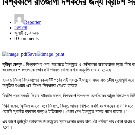
বিশ্বকাপে রাতজাগা দর্শকদের জন্য ব্রিটিশ স
Reporter
খেলাধুলা
জুলাই ৫, ২০২৬
0 Comments
Save
ক্রীড়া ডেস্ক :
বিশ্বকাপের শেষ ষোলোতে ইংল্যান্ড ও মেক্সিকোর হাইভোল্টেজ ম্যাচ ঘিরে 
ওয়েলসের পাবগুলোকে ভোর ৫টা পর্যন্ত খোলা রাখার অনুমতি দেওয়া হয়েছে।
২০২৬ ফিফা বিশ্বকাপের নকআউট পর্বের এই ম্যাচে ইংল্যান্ড সময় রাত ১টায় মুখোমুখি হবে ম
অনুষ্ঠিত হওয়ায় এই বিশেষ সিদ্ধান্ত নেওয়া হয়েছে।
ব্রিটিশ প্রধানমন্ত্রী কিয়ার স্টারমার বলেন, বিশ্বকাপ উপলক্ষে সমর্থকদের আনন্দ উদযাপন ন
তিনি বলেন,‘ফুটবল হয়তো ঘরে ফিরছে, কিন্তু আমরা নিশ্চিত করছি সমর্থকদের বাড়ি ফিরতে 
তেমনি স্থানীয় ব্যবসার জন্যও ইতিবাচক। গোটা দেশ ইংল্যান্ড দলের পাশে রয়েছে।’
এর আগে টুর্নামেন্ট চলাকালে ইংল্যান্ডের ম্যাচগুলোর জন্য রাত ২টা পর্যন্ত পাব খোলা রাখ
হলো।