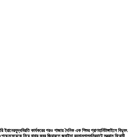
ারি ইরানের
যুদ্ধবিরতি কার্যকরের পরও গাজায় দৈনিক এক শিশুর প্রাণহানি
টাঙ্গাইলে বিদ্যুৎ
 গেছেন
মেয়েকে নিয়ে বাবার কবর জিয়ারতে জুবাইদা রহমান
লালমনিরহাটে সন্ত্রাস বিরোধী