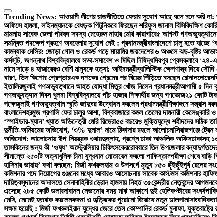
Skip
to
Trending News:
আওয়ামী লীগের রাজনীতিতে ফেরার সুযোগ আছে বলে মনে করি না:
content
অফিসে হামলা, লাইনম্যানকে বেধড়ক পিটুনি
কবে ফিরছেন শরিফুল জানাল বিসিবি
দক্ষিণ কোর
মামলায় সাবেক জেলা পরিষদ সদস্য মেহেরুন নাহার মেরি কারাগারে
৫ আগস্ট গণঅভ্যুত্থানের 
সমন্বিত পদক্ষেপ গ্রহণে অবহেলার সুযোগ নেই : প্রধানমন্ত্রী
বাংলাদেশে চালু হতে যাচ্ছে 
কামব্যাক মেসির: জোড়া গোল ও রেকর্ড গড়ে মায়ামির জয়
দেশের ৬ অঞ্চলে ঝড়-বৃষ্টির আভাস
কর্মসূচি, জগন্নাথ বিশ্ববিদ্যালয়ে সভা-সমাবেশ ও মিছিল নিষিদ্ধ
মিরপুর প্রেসক্লাবে ‘২৪-এ
নামে সাড়ে ৪ হাজারেরও বেশি মানুষকে হত্যা: আইনমন্ত্রী
ব্যালিস্টিক ক্ষেপণাস্ত্র দিয়ে সৌদ
ধারণ, তিন কিশোর গ্রেপ্তার
এক দশকের প্রেমের পর বিয়ের পিঁড়িতে বসছেন রোনালদো
রেসল
ইতালির
জুলাই গণঅভ্যুত্থানে আহত যোদ্ধা মিতুর খোঁজ নিলেন প্রধানমন্ত্রী
আগামী ৫ দিন বৃ
গণঅভ্যুত্থান দিবস খুলনা বিশ্ববিদ্যালয়ে পাঁচ হাজার শিক্ষার্থীর জন্য গণভোজ
২১ কোটি টাক
পক্ষে
জুলাই গণঅভ্যুত্থান স্মৃতি জাদুঘর উদ্বোধন করলেন প্রধানমন্ত্রী
শিক্ষাঙ্গনে সন্ত্রাস 
বাংলাদেশ
হরমুজ প্রণালি ফের চালুর আশা, বিশ্ববাজারে কমল তেলের দাম
নারী কেলেঙ্কারি 
‘স্পাইডার-ম্যান’ খ্যাত অভিনেত্রী মেরি রিভেরা
৫৫ বছরেও মুক্তিযুদ্ধে শহীদদের সঠিক তা
দুর্নীতি-অনিয়মের অভিযোগ, ‘৩% দুলাল’ নামে ঠিকাদার মহলে আলোচনা
সিরাজগঞ্জে ট্রেন
অভিযোগ: আলোচনায় উপ-নিয়ন্ত্রক ওবায়দুল্লাহ, প্রশ্নে ঢাকা আঞ্চলিক অফিস
ঢাকাসহ ১৩
তাসকিনের জন্য কী ‘ওষুধ’ অস্ট্রেলিয়ার চিকিৎসকের
রোববারে তিন উপজেলার বন্যাদুর্গতদের খ
সীমান্তে ২৫০টি অত্যাধুনিক চীনা যুদ্ধযান মোতায়েন করলো পাকিস্তান
পরীক্ষা শেষে বাড়ি 
হাসিনার ভাষায়’ কথা বলছেন: মির্জা ফখরুল
হাম ও উপসর্গে মৃত্যু ৮৫০ ছুঁইছুঁই
পূর্ব রেলের স
কমিশনার পদে নিয়োগের গুঞ্জনের মধ্যে আবারও আলোচনায় সাবেক কাস্টমস কমিশনার হাফিজ
দায়িত্ব
সুদানের আদালতে সেনাবাহিনীর ড্রোন হামলায় নিহত ৩৫
কেন্দ্রীয় নেতৃবৃন্দের আগমনক
এসেছে ২৮৫ কোটি ডলার
দাবানল নেভানোর সময় মাঝ আকাশে দুই হেলিকপ্টারের সংঘর্ষ
পাকি
মেসি, নেমেই হতবাক করলেন
কঙ্গনা ও হৃত্বিকের পুরোনো বিরোধে নতুন ডালপালা
সাংবাদিকতা
সক্ষম হয়েছি : মির্জা ফখরুল
ইরান যুদ্ধের জেরে তেল কোম্পানির রেকর্ড মুনাফা, যুক্তরাষ্ট্