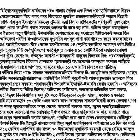
ারি ইরানের
যুদ্ধবিরতি কার্যকরের পরও গাজায় দৈনিক এক শিশুর প্রাণহানি
টাঙ্গাইলে বিদ্যুৎ
 গেছেন
মেয়েকে নিয়ে বাবার কবর জিয়ারতে জুবাইদা রহমান
লালমনিরহাটে সন্ত্রাস বিরোধী
ি শফিকুল ইসলামের বিরুদ্ধে টেন্ডার, ভুয়া বিল ও সিন্ডিকেটের প্রশ্ন
নদী দূষণ রোধে
িনাল থেকে আংশিক গ্যাস সরবরাহ শুরু
স্বর্ণের দামে বড় লাফ, ভরিতে বাড়ল কত
দুর্দান্ত
ঘিরে ইরানের নতুন হুঁশিয়ারি, উপসাগরীয় দেশগুলোকে বড় সংঘাতের ইঙ্গিত
একই সময়ে তিন
অভিনেতা প্রদীপ রাওয়াত
সাবেক যুগ্মসচিব জগলুল পাশা কারাগারে
১৬ বছরে ক্রসফায়ারের
িয়েও অলৌকিকভাবে বেঁচে গেলেন তরুণী
ভোলায় ৫ম শ্রেণির ছাত্রীকে সংঘবদ্ধ ধর্ষণ-ভিডিও
: ব্র্যান্ড নিউ ডে’
ভূমিকম্পে ক্ষতিগ্রস্ত এলাকায় ১০ কোটি ইউরো সহায়তা ঘোষণা
পথ খুঁজে নেবো: ড. ইউনূস
৫ আগস্ট গণতন্ত্রকামী মানুষের বিজয়ের দিন: প্রধানমন্ত্রী
জুলাই
রশ্ন
অ্যাডমিরাল স্টিফেন কেলারকে প্রধানমন্ত্রী বাংলাদেশের অবস্থান সবসময় শান্তির
িষেধাজ্ঞা
মান নিয়ে আপত্তি, ভারতের সাড়ে ১১ হাজার টন চাল ফেরত পাঠাচ্ছে
শ কাঁপিয়ে দিতে পারে: হান্নান সরকার
মালয়েশিয়ার বিপক্ষে টি-টোয়েন্টি দলে সাব্বির
মারা গেছেন
ানীয় সরকারমন্ত্রী
নারায়ণগঞ্জ এলজিইডির নির্বাহী প্রকৌশলী আহসানুজ্জামান দুলালকে ঘিরে
যবস্থা নেবে সরকার: প্রধানমন্ত্রীর উপদেষ্টা
আইআরসি-ইআরসি সেবায় হয়রানি ও অনিয়মের
লবীজ বিভাগের পিডির বিরুদ্ধে অনিয়মের অভিযোগ, তদন্তের দাবি
নাহিদ রানা ঢাকায়,
ে: বিদ্যুৎ বিভাগ
রাশিয়ার সমুদ্রসৈকতে ইউক্রেনের ড্রোন হামলা, হতাহত ৪৭
ভারত
য়ারি উয়েফার
হঠাৎ ১৬ কেজি ওজন কমার কারণ জানালেন সালমান
বিরোধী দলের নেতারা ‘শেখ
দ শামছ্ তুষার
বেনজীরের অন্য দেশের পাসপোর্ট থাকতে পারে, সন্দেহ স্বরাষ্ট্রমন্ত্রীর
দুদক
নের সঙ্গে আলোচনা শুরু সোমবার: ট্রাম্প
বাড়তে পারে মন্ত্রিসভার আকার, বদলাতে পারে
র মধ্যে স্বল্পমেয়াদি বন্যার আশঙ্কা, প্লাবিত হতে পারে যেসব জেলা
জুলাইয়ে রেমিট্যান্স
রিকার্ভ মিক্সড টিম ইভেন্টে বাংলাদেশের শিমুর স্বর্ণ জয়
বিশ্বকাপ ফাইনালের ১৩ দিন পর মাঠে
ান
১২ কেজির এলপিজির দাম বাড়ল ৭০ টাকা
আমরা ফ্যাসিস্ট ব্যবস্থা থেকে বেরিয়ে আসতে
 ৪ ফুটের যম সেলে ৮ ইঞ্চি টয়লেট
২২ কোটি টাকার প্রকল্পে অনিয়মের অভিযোগ: মেডিকেল