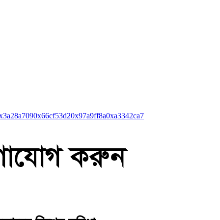
x3a28a709
0x66cf53d2
0x97a9ff8a
0xa3342ca7