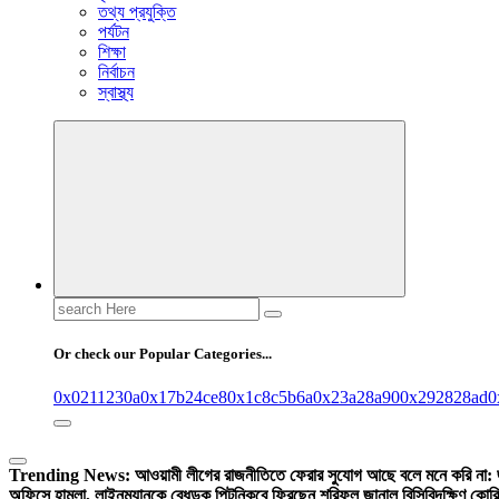
তথ্য প্রযুক্তি
পর্যটন
শিক্ষা
নির্বাচন
স্বাস্থ্য
Search
for:
Or check our Popular Categories...
0x0211230a
0x17b24ce8
0x1c8c5b6a
0x23a28a90
0x292828ad
0
Trending News:
আওয়ামী লীগের রাজনীতিতে ফেরার সুযোগ আছে বলে মনে করি না:
অফিসে হামলা, লাইনম্যানকে বেধড়ক পিটুনি
কবে ফিরছেন শরিফুল জানাল বিসিবি
দক্ষিণ কোর