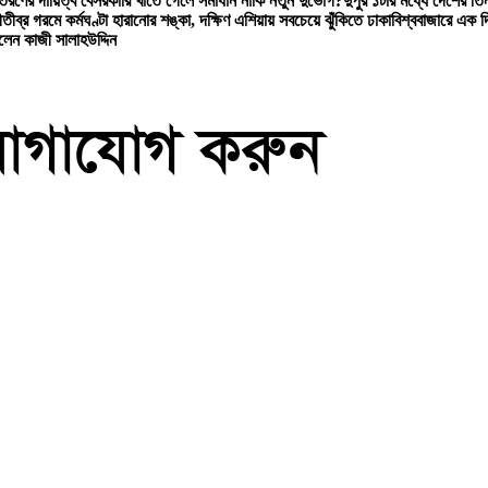
বিতরণের দায়িত্ব বেসরকারি খাতে গেলে সমাধান নাকি নতুন দুর্ভোগ?
দুপুর ১টার মধ্যে দেশের তিন
ী
তীব্র গরমে কর্মঘণ্টা হারানোর শঙ্কা, দক্ষিণ এশিয়ায় সবচেয়ে ঝুঁকিতে ঢাকা
বিশ্ববাজারে এক 
লেন কাজী সালাহউদ্দিন