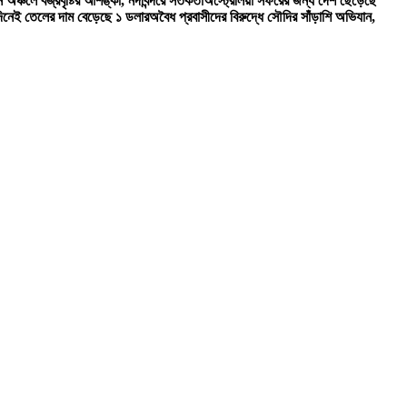
 অঞ্চলে বজ্রবৃষ্টির আশঙ্কা, নদীবন্দরে সতর্কতা
অস্ট্রেলিয়া সফরের জন্য দেশ ছেড়েছে
দিনেই তেলের দাম বেড়েছে ১ ডলার
অবৈধ প্রবাসীদের বিরুদ্ধে সৌদির সাঁড়াশি অভিযান,