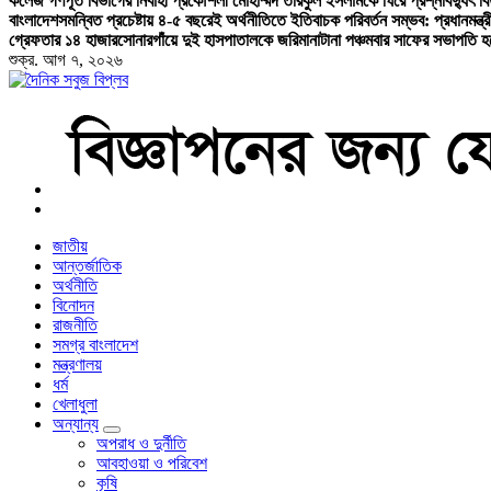
কলেজ গণপূর্ত বিভাগের নির্বাহী প্রকৌশলী মোহাম্মদ তরিকুল ইসলামকে ঘিরে প্রশ্ন
বিদ্যুৎ 
বাংলাদেশ
সমন্বিত প্রচেষ্টায় ৪-৫ বছরেই অর্থনীতিতে ইতিবাচক পরিবর্তন সম্ভব: প্রধানমন্ত্র
গ্রেফতার ১৪ হাজার
সোনারগাঁয়ে দুই হাসপাতালকে জরিমানা
টানা পঞ্চমবার সাফের সভাপতি হ
শুক্র. আগ ৭, ২০২৬
বাংলা নিউজ পেপার
জাতীয়
আন্তর্জাতিক
অর্থনীতি
বিনোদন
রাজনীতি
সমগ্র বাংলাদেশ
মন্ত্রণালয়
ধর্ম
খেলাধুলা
অন্যান্য
অপরাধ ও দুর্নীতি
আবহাওয়া ও পরিবেশ
কৃষি