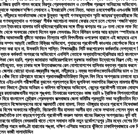
বিজয় র‍্যালি পালন করেছে মিরপুর প্রেসক্লাব
ডাল ও তেলবীজ প্রকল্পে অনিয়মের অভিযোগ: পিড
‘ক্যাফে আমাজন’
দক্ষিণ লেবাননে ২ ইসরায়েলি সেনা নিহত, আহত ৪
মহেশখালীর এলএনজি টার্ম
, নদীবন্দরে সতর্কতা
আজ থেকে উন্মুক্ত ‘জুলাই গণঅভ্যুত্থান স্মৃতি জাদুঘর’
যুক্তরাষ্ট্রকে 
র গণঅভ্যুত্থান ও গণতন্ত্র’ শীর্ষক আলোচনা সভা
না ফেরার দেশে চলে গেলেন ‘গজনি’খ্যাত 
ি তেল ট্যাংকারে হামলার দাবি হুথিদের
প্রেমিকের সঙ্গে তীব্র ঝগড়ার পর ১৮ তলা থেকে লাফ দ
িং থেকে অবসরের ঘোষণা দিলেন ব্রক লেসনার
৬ দিনে বিলিয়ন ডলার আয় ছাড়াল ‘স্পাইডার-ম্যান
ষ্টির আভাস
ভারী বৃষ্টিতে আবারও তিস্তার পানি বিপৎসীমার ওপরে
পথ হারালে এই জাদুঘরে এসে 
ার সম্পদ আড়াই কোটিতে বিক্রির অভিযোগ, গৃহায়নের প্রকৌশলী কাওসার মোর্শেদকে ঘিরে প্
বরদাশত করা হবে না, উসকানি দিলে শাস্তি: শিক্ষামন্ত্রী
৪ সিটি করপোরেশন কর্মকর্তার দেশত্যাগে ন
ও ব্যাংক কর্মকর্তা অপহরণের অভিযোগে এনসিপি নেতাকে অব্যাহতি
অস্ট্রেলিয়ার মাঠে বাংলাদে
লিকা কেন হয়নি, প্রশ্ন জামায়াত আমিরের
পরিবেশ সুরক্ষায় সমন্বিত উদ্যোগের বিকল্প নেই: স্থ
 লাইনচ্যুত, বন্ধ ঢাকার সঙ্গে উত্তরাঞ্চলের রেল যোগাযোগ
শেখ হাসিনার বক্তব্য প্রচার করলে ব্
 জেলায় ঝোড়ো হাওয়া-বজ্রবৃষ্টির শঙ্কা, নদীবন্দরে ১ নম্বর সতর্কসংকেত
বিএডিসির ডাল ও তৈ
োঁজ নিতে চট্টগ্রামে যাচ্ছেন প্রধানমন্ত্রী
অতিরিক্ত বিদ্যুৎ বিল নিয়ে অপপ্রচার চালানো হচ্ছ
গিয়ে এইচএসসি পরীক্ষার্থীরা বুঝলেন প্রশ্নপত্র ছিল ভুল
ফিফা সভাপতির বিরুদ্ধে মামলার হুঁশি
ংকেত বিভাগে টেন্ডার অনিয়ম ও কমিশন বাণিজ্যের অভিযোগ, কেন্দ্রে প্রকৌশলী তারেক মোহাম্ম
ুর রহমান
রাজধানীর সড়কে শৃঙ্খলা: তিনবারের দরপত্রেও কাজ হয়নি ৯ ট্রাফিক সিগন্যালে
ইরা
ে ঘিরে বাংলাদেশ সেন্ট্রাল প্রেসক্লাব কক্সবাজার জেলা কমিটির প্রস্তুতি সভা অনুষ্ঠিত
তিন দিনে
স্তানে বিক্ষোভস্থলের মাঝে আত্মঘাতী বোমা হামলা, নিহত ৭
টাঙ্গুয়ার হাওরে প্রবেশে নিষেধাজ্ঞা
য় বিশেষ অবদানের স্বীকৃতি, বিচারপতি মীর হাসমত আলীর হাত থেকে সম্মাননা পেলেন সুমন খ
রে রাজনৈতিক চাপ বাড়ছে
গণপূর্তের প্রকৌশলী বদরুল আলম খানের বিরুদ্ধে অপপ্রচার
৩ ফুট বাই
বিতরণের দায়িত্ব বেসরকারি খাতে গেলে সমাধান নাকি নতুন দুর্ভোগ?
দুপুর ১টার মধ্যে দেশের তিন
ী
তীব্র গরমে কর্মঘণ্টা হারানোর শঙ্কা, দক্ষিণ এশিয়ায় সবচেয়ে ঝুঁকিতে ঢাকা
বিশ্ববাজারে এক 
লেন কাজী সালাহউদ্দিন