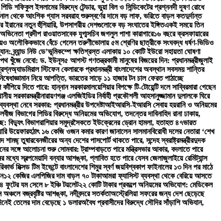
ি শফিকুল ইসলামের বিরুদ্ধে টেন্ডার, ভুয়া বিল ও সিন্ডিকেটের প্রশ্ন
নদী দূষণ রোধে
িনাল থেকে আংশিক গ্যাস সরবরাহ শুরু
স্বর্ণের দামে বড় লাফ, ভরিতে বাড়ল কত
দুর্দান্ত
ঘিরে ইরানের নতুন হুঁশিয়ারি, উপসাগরীয় দেশগুলোকে বড় সংঘাতের ইঙ্গিত
একই সময়ে তিন
অভিনেতা প্রদীপ রাওয়াত
সাবেক যুগ্মসচিব জগলুল পাশা কারাগারে
১৬ বছরে ক্রসফায়ারের
িয়েও অলৌকিকভাবে বেঁচে গেলেন তরুণী
ভোলায় ৫ম শ্রেণির ছাত্রীকে সংঘবদ্ধ ধর্ষণ-ভিডিও
: ব্র্যান্ড নিউ ডে’
ভূমিকম্পে ক্ষতিগ্রস্ত এলাকায় ১০ কোটি ইউরো সহায়তা ঘোষণা
পথ খুঁজে নেবো: ড. ইউনূস
৫ আগস্ট গণতন্ত্রকামী মানুষের বিজয়ের দিন: প্রধানমন্ত্রী
জুলাই
রশ্ন
অ্যাডমিরাল স্টিফেন কেলারকে প্রধানমন্ত্রী বাংলাদেশের অবস্থান সবসময় শান্তির
িষেধাজ্ঞা
মান নিয়ে আপত্তি, ভারতের সাড়ে ১১ হাজার টন চাল ফেরত পাঠাচ্ছে
শ কাঁপিয়ে দিতে পারে: হান্নান সরকার
মালয়েশিয়ার বিপক্ষে টি-টোয়েন্টি দলে সাব্বির
মারা গেছেন
ানীয় সরকারমন্ত্রী
নারায়ণগঞ্জ এলজিইডির নির্বাহী প্রকৌশলী আহসানুজ্জামান দুলালকে ঘিরে
যবস্থা নেবে সরকার: প্রধানমন্ত্রীর উপদেষ্টা
আইআরসি-ইআরসি সেবায় হয়রানি ও অনিয়মের
লবীজ বিভাগের পিডির বিরুদ্ধে অনিয়মের অভিযোগ, তদন্তের দাবি
নাহিদ রানা ঢাকায়,
ে: বিদ্যুৎ বিভাগ
রাশিয়ার সমুদ্রসৈকতে ইউক্রেনের ড্রোন হামলা, হতাহত ৪৭
ভারত
য়ারি উয়েফার
হঠাৎ ১৬ কেজি ওজন কমার কারণ জানালেন সালমান
বিরোধী দলের নেতারা ‘শেখ
দ শামছ্ তুষার
বেনজীরের অন্য দেশের পাসপোর্ট থাকতে পারে, সন্দেহ স্বরাষ্ট্রমন্ত্রীর
দুদক
নের সঙ্গে আলোচনা শুরু সোমবার: ট্রাম্প
বাড়তে পারে মন্ত্রিসভার আকার, বদলাতে পারে
র মধ্যে স্বল্পমেয়াদি বন্যার আশঙ্কা, প্লাবিত হতে পারে যেসব জেলা
জুলাইয়ে রেমিট্যান্স
রিকার্ভ মিক্সড টিম ইভেন্টে বাংলাদেশের শিমুর স্বর্ণ জয়
বিশ্বকাপ ফাইনালের ১৩ দিন পর মাঠে
ান
১২ কেজির এলপিজির দাম বাড়ল ৭০ টাকা
আমরা ফ্যাসিস্ট ব্যবস্থা থেকে বেরিয়ে আসতে
 ৪ ফুটের যম সেলে ৮ ইঞ্চি টয়লেট
২২ কোটি টাকার প্রকল্পে অনিয়মের অভিযোগ: মেডিকেল
 অঞ্চলে বজ্রবৃষ্টির আশঙ্কা, নদীবন্দরে সতর্কতা
অস্ট্রেলিয়া সফরের জন্য দেশ ছেড়েছে
দিনেই তেলের দাম বেড়েছে ১ ডলার
অবৈধ প্রবাসীদের বিরুদ্ধে সৌদির সাঁড়াশি অভিযান,