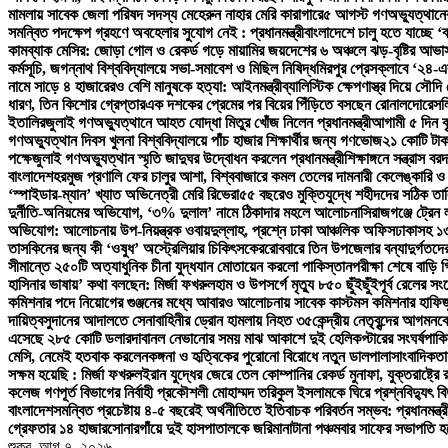
মামলায় সাবেক জেলা পরিষদ সদস্য মেহেরুন নাহার মেরি কারাগারে
৫ আগস্ট গণঅভ্যুত্থানের 
সমন্বিত পদক্ষেপ গ্রহণে অবহেলার সুযোগ নেই : প্রধানমন্ত্রী
বাংলাদেশে চালু হতে যাচ্ছে 
কামব্যাক মেসির: জোড়া গোল ও রেকর্ড গড়ে মায়ামির জয়
দেশের ৬ অঞ্চলে ঝড়-বৃষ্টির আভাস
কর্মসূচি, জগন্নাথ বিশ্ববিদ্যালয়ে সভা-সমাবেশ ও মিছিল নিষিদ্ধ
মিরপুর প্রেসক্লাবে ‘২৪-এ
নামে সাড়ে ৪ হাজারেরও বেশি মানুষকে হত্যা: আইনমন্ত্রী
ব্যালিস্টিক ক্ষেপণাস্ত্র দিয়ে সৌদ
ধারণ, তিন কিশোর গ্রেপ্তার
এক দশকের প্রেমের পর বিয়ের পিঁড়িতে বসছেন রোনালদো
রেসল
ইতালির
জুলাই গণঅভ্যুত্থানে আহত যোদ্ধা মিতুর খোঁজ নিলেন প্রধানমন্ত্রী
আগামী ৫ দিন বৃ
গণঅভ্যুত্থান দিবস খুলনা বিশ্ববিদ্যালয়ে পাঁচ হাজার শিক্ষার্থীর জন্য গণভোজ
২১ কোটি টাক
পক্ষে
জুলাই গণঅভ্যুত্থান স্মৃতি জাদুঘর উদ্বোধন করলেন প্রধানমন্ত্রী
শিক্ষাঙ্গনে সন্ত্রাস 
বাংলাদেশ
হরমুজ প্রণালি ফের চালুর আশা, বিশ্ববাজারে কমল তেলের দাম
নারী কেলেঙ্কারি 
‘স্পাইডার-ম্যান’ খ্যাত অভিনেত্রী মেরি রিভেরা
৫৫ বছরেও মুক্তিযুদ্ধে শহীদদের সঠিক তা
দুর্নীতি-অনিয়মের অভিযোগ, ‘৩% দুলাল’ নামে ঠিকাদার মহলে আলোচনা
সিরাজগঞ্জে ট্রেন
অভিযোগ: আলোচনায় উপ-নিয়ন্ত্রক ওবায়দুল্লাহ, প্রশ্নে ঢাকা আঞ্চলিক অফিস
ঢাকাসহ ১৩
তাসকিনের জন্য কী ‘ওষুধ’ অস্ট্রেলিয়ার চিকিৎসকের
রোববারে তিন উপজেলার বন্যাদুর্গতদের খ
সীমান্তে ২৫০টি অত্যাধুনিক চীনা যুদ্ধযান মোতায়েন করলো পাকিস্তান
পরীক্ষা শেষে বাড়ি 
হাসিনার ভাষায়’ কথা বলছেন: মির্জা ফখরুল
হাম ও উপসর্গে মৃত্যু ৮৫০ ছুঁইছুঁই
পূর্ব রেলের স
কমিশনার পদে নিয়োগের গুঞ্জনের মধ্যে আবারও আলোচনায় সাবেক কাস্টমস কমিশনার হাফিজ
দায়িত্ব
সুদানের আদালতে সেনাবাহিনীর ড্রোন হামলায় নিহত ৩৫
কেন্দ্রীয় নেতৃবৃন্দের আগমনক
এসেছে ২৮৫ কোটি ডলার
দাবানল নেভানোর সময় মাঝ আকাশে দুই হেলিকপ্টারের সংঘর্ষ
পাকি
মেসি, নেমেই হতবাক করলেন
কঙ্গনা ও হৃত্বিকের পুরোনো বিরোধে নতুন ডালপালা
সাংবাদিকতা
সক্ষম হয়েছি : মির্জা ফখরুল
ইরান যুদ্ধের জেরে তেল কোম্পানির রেকর্ড মুনাফা, যুক্তরাষ্ট্
কলেজ গণপূর্ত বিভাগের নির্বাহী প্রকৌশলী মোহাম্মদ তরিকুল ইসলামকে ঘিরে প্রশ্ন
বিদ্যুৎ 
বাংলাদেশ
সমন্বিত প্রচেষ্টায় ৪-৫ বছরেই অর্থনীতিতে ইতিবাচক পরিবর্তন সম্ভব: প্রধানমন্ত্র
গ্রেফতার ১৪ হাজার
সোনারগাঁয়ে দুই হাসপাতালকে জরিমানা
টানা পঞ্চমবার সাফের সভাপতি হ
শুক্র. আগ ৭, ২০২৬