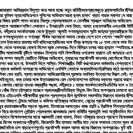
 জামায়াত আমির
র‍্যাব বিলুপ্ত করে আনা হচ্ছে নতুন বাহিনী
মধ্যপ্রাচ্যজুড়ে ব্ল্যাকআউটের হুঁশিয়
িয়া ফুটবল অ্যাসোসিয়েশনে পুলিশের অভিযান
‘ময়না ছলাৎ ছলাৎ’ খ্যাত গায়ক স্বাগত দে মারা
বিজয় র‍্যালি পালন করেছে মিরপুর প্রেসক্লাব
ডাল ও তেলবীজ প্রকল্পে অনিয়মের অভিযোগ: পিড
‘ক্যাফে আমাজন’
দক্ষিণ লেবাননে ২ ইসরায়েলি সেনা নিহত, আহত ৪
মহেশখালীর এলএনজি টার্ম
, নদীবন্দরে সতর্কতা
আজ থেকে উন্মুক্ত ‘জুলাই গণঅভ্যুত্থান স্মৃতি জাদুঘর’
যুক্তরাষ্ট্রকে 
র গণঅভ্যুত্থান ও গণতন্ত্র’ শীর্ষক আলোচনা সভা
না ফেরার দেশে চলে গেলেন ‘গজনি’খ্যাত 
ি তেল ট্যাংকারে হামলার দাবি হুথিদের
প্রেমিকের সঙ্গে তীব্র ঝগড়ার পর ১৮ তলা থেকে লাফ দ
িং থেকে অবসরের ঘোষণা দিলেন ব্রক লেসনার
৬ দিনে বিলিয়ন ডলার আয় ছাড়াল ‘স্পাইডার-ম্যান
ষ্টির আভাস
ভারী বৃষ্টিতে আবারও তিস্তার পানি বিপৎসীমার ওপরে
পথ হারালে এই জাদুঘরে এসে 
ার সম্পদ আড়াই কোটিতে বিক্রির অভিযোগ, গৃহায়নের প্রকৌশলী কাওসার মোর্শেদকে ঘিরে প্
বরদাশত করা হবে না, উসকানি দিলে শাস্তি: শিক্ষামন্ত্রী
৪ সিটি করপোরেশন কর্মকর্তার দেশত্যাগে ন
ও ব্যাংক কর্মকর্তা অপহরণের অভিযোগে এনসিপি নেতাকে অব্যাহতি
অস্ট্রেলিয়ার মাঠে বাংলাদে
লিকা কেন হয়নি, প্রশ্ন জামায়াত আমিরের
পরিবেশ সুরক্ষায় সমন্বিত উদ্যোগের বিকল্প নেই: স্থ
 লাইনচ্যুত, বন্ধ ঢাকার সঙ্গে উত্তরাঞ্চলের রেল যোগাযোগ
শেখ হাসিনার বক্তব্য প্রচার করলে ব্
 জেলায় ঝোড়ো হাওয়া-বজ্রবৃষ্টির শঙ্কা, নদীবন্দরে ১ নম্বর সতর্কসংকেত
বিএডিসির ডাল ও তৈ
োঁজ নিতে চট্টগ্রামে যাচ্ছেন প্রধানমন্ত্রী
অতিরিক্ত বিদ্যুৎ বিল নিয়ে অপপ্রচার চালানো হচ্ছ
গিয়ে এইচএসসি পরীক্ষার্থীরা বুঝলেন প্রশ্নপত্র ছিল ভুল
ফিফা সভাপতির বিরুদ্ধে মামলার হুঁশি
ংকেত বিভাগে টেন্ডার অনিয়ম ও কমিশন বাণিজ্যের অভিযোগ, কেন্দ্রে প্রকৌশলী তারেক মোহাম্ম
ুর রহমান
রাজধানীর সড়কে শৃঙ্খলা: তিনবারের দরপত্রেও কাজ হয়নি ৯ ট্রাফিক সিগন্যালে
ইরা
ে ঘিরে বাংলাদেশ সেন্ট্রাল প্রেসক্লাব কক্সবাজার জেলা কমিটির প্রস্তুতি সভা অনুষ্ঠিত
তিন দিনে
স্তানে বিক্ষোভস্থলের মাঝে আত্মঘাতী বোমা হামলা, নিহত ৭
টাঙ্গুয়ার হাওরে প্রবেশে নিষেধাজ্ঞা
য় বিশেষ অবদানের স্বীকৃতি, বিচারপতি মীর হাসমত আলীর হাত থেকে সম্মাননা পেলেন সুমন খ
রে রাজনৈতিক চাপ বাড়ছে
গণপূর্তের প্রকৌশলী বদরুল আলম খানের বিরুদ্ধে অপপ্রচার
৩ ফুট বাই