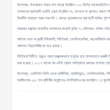
উল্লেখ্য, উপরোক্ত সময়ে তাপ মাত্রা উঠেছিল ১০০ ডিগ্রি ফারেনহাইটের ওপর
তাপদাহের ব্যাপারটি এতটাই চরমে উঠেছিল যে, অনেকে তা কল্পনাও করতে পারি
ভিকটিম হয়েছেন প্রায় সকলেই। এছাড়া দুয়েকজনের প্রাণহানী ঘটেছে পূর্ব স
শুক্রবার সন্ধ্যায় অসহনীয় তাপদাহের মধ্যেই ঘন্টায় ৭১ মাইলেরও অধিক গ
সর্বশেষ তথ্য অনুযায়ী নিউজার্সি, নিউইয়র্ক, পেনসিলভেনিয়া, কানেকটিকাট
আদালত বিদ্যুৎবিচ্ছিন্ন হয়ে রয়েছে।
নিউইয়র্ক সিটিতে প্রচন্ড গরমে মারাত্মকভাবে অসুস্থ হয়ে হাসপাতালে জরুর
করা হয়েছে। ২০১৭ সালের পর এটাই প্রথম অবিশ্বাস্য রকমের তাপদাহ প্র
উল্লেখ্য, ওয়াশিংটন ডিসি থেকে ভার্জিনিয়া, ম্যারিল্যান্ড, পেনসিলভেনিয়া, নি
স্বাধীনতার ২৫০ তম বার্ষিকীর অনুষ্ঠানেও উপস্থিতির হার কমেছিল। ৪ জুলা