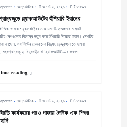
eporter
আন্তর্জাতিক
আগস্ট ৬, ২০২৬
7 views
প্রাচ্যজুড়ে ব্ল্যাকআউটের হুঁশিয়ারি ইরানের
জাতিক ডেস্ক : যুক্তরাষ্ট্রের সঙ্গে চলা উত্তেজনার মধ্যেই
ীয় দেশগুলোর বিরুদ্ধে নতুন করে হুঁশিয়ারি দিয়েছে ইরান। দেশটির
্তারা বলছেন, ওয়াশিংটন তেহরানের বিদ্যুৎ কেন্দ্রগুলোতে হামলা
, মধ্যপ্রাচ্যজুড়ে বিদ্যুৎহীন বা ‘ব্ল্যাকআউট’-এর কবলে…
inue reading
eporter
আন্তর্জাতিক
আগস্ট ৬, ২০২৬
6 views
ধবিরতি কার্যকরের পরও গাজায় দৈনিক এক শিশুর
ণহানি