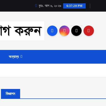
বৃহঃ. আগ ৬, ২০২৬
6:37:30 PM
অন্যান্য
বিজ্ঞাপন