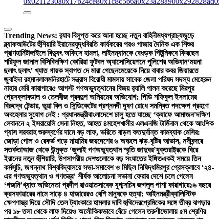
0x0211230a
0x17b24ce8
0x1c8c5b6a
0x23a28a90
0x292828ad
0
Trending News:
র‍্যাব বিলুপ্ত করে আনা হচ্ছে নতুন বাহিনী
মধ্যপ্রাচ্যজুড়ে
ব্ল্যাকআউটের হুঁশিয়ারি ইরানের
যুদ্ধবিরতি কার্যকরের পরও গাজায় দৈনিক এক শিশুর
প্রাণহানি
টাঙ্গাইলে বিদ্যুৎ অফিসে হামলা, লাইনম্যানকে বেধড়ক পিটুনি
কবে ফিরছেন
শরিফুল জানাল বিসিবি
দক্ষিণ কোরিয়া ফুটবল অ্যাসোসিয়েশনে পুলিশের অভিযান
‘ময়না
ছলাৎ ছলাৎ’ খ্যাত গায়ক স্বাগত দে মারা গেছেন
মেয়েকে নিয়ে বাবার কবর জিয়ারতে
জুবাইদা রহমান
লালমনিরহাটে সন্ত্রাস বিরোধী মামলায় সাবেক জেলা পরিষদ সদস্য মেহেরুন
নাহার মেরি কারাগারে
৫ আগস্ট গণঅভ্যুত্থানের বিজয় র‍্যালি পালন করেছে মিরপুর
প্রেসক্লাব
ডাল ও তেলবীজ প্রকল্পে অনিয়মের অভিযোগ: পিডি শফিকুল ইসলামের
বিরুদ্ধে টেন্ডার, ভুয়া বিল ও সিন্ডিকেটের প্রশ্ন
নদী দূষণ রোধে সমন্বিত পদক্ষেপ গ্রহণে
অবহেলার সুযোগ নেই : প্রধানমন্ত্রী
বাংলাদেশে চালু হতে যাচ্ছে ‘ক্যাফে আমাজন’
দক্ষিণ
লেবাননে ২ ইসরায়েলি সেনা নিহত, আহত ৪
মহেশখালীর এলএনজি টার্মিনাল থেকে আংশিক
গ্যাস সরবরাহ শুরু
স্বর্ণের দামে বড় লাফ, ভরিতে বাড়ল কত
দুর্দান্ত কামব্যাক মেসির:
জোড়া গোল ও রেকর্ড গড়ে মায়ামির জয়
দেশের ৬ অঞ্চলে ঝড়-বৃষ্টির আভাস, নদীবন্দরে
সতর্কতা
আজ থেকে উন্মুক্ত ‘জুলাই গণঅভ্যুত্থান স্মৃতি জাদুঘর’
যুক্তরাষ্ট্রকে ঘিরে
ইরানের নতুন হুঁশিয়ারি, উপসাগরীয় দেশগুলোকে বড় সংঘাতের ইঙ্গিত
একই সময়ে তিন
কর্মসূচি, জগন্নাথ বিশ্ববিদ্যালয়ে সভা-সমাবেশ ও মিছিল নিষিদ্ধ
মিরপুর প্রেসক্লাবে ‘২৪-
এর গণঅভ্যুত্থান ও গণতন্ত্র’ শীর্ষক আলোচনা সভা
না ফেরার দেশে চলে গেলেন
‘গজনি’খ্যাত অভিনেতা প্রদীপ রাওয়াত
সাবেক যুগ্মসচিব জগলুল পাশা কারাগারে
১৬ বছরে
ক্রসফায়ারের নামে সাড়ে ৪ হাজারেরও বেশি মানুষকে হত্যা: আইনমন্ত্রী
ব্যালিস্টিক
ক্ষেপণাস্ত্র দিয়ে সৌদি তেল ট্যাংকারে হামলার দাবি হুথিদের
প্রেমিকের সঙ্গে তীব্র ঝগড়ার
পর ১৮ তলা থেকে লাফ দিয়েও অলৌকিকভাবে বেঁচে গেলেন তরুণী
ভোলায় ৫ম শ্রেণির