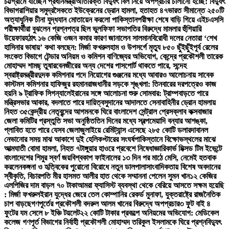
চট্টগ্রামে যাচ্ছেন প্রধানমন্ত্রী
অতিরিক্ত বিদ্যুৎ বিল নিয়ে অপপ্রচার চালানো হচ্ছে: বিদ্যুৎ
বিভাগ
রাশিয়ার সমুদ্রসৈকতে ইউক্রেনের ড্রোন হামলা, হতাহত ৪৭
ভারত সীমান্তে ২৫০টি
অত্যাধুনিক চীনা যুদ্ধযান মোতায়েন করলো পাকিস্তান
পরীক্ষা শেষে বাড়ি গিয়ে এইচএসসি
পরীক্ষার্থীরা বুঝলেন প্রশ্নপত্র ছিল ভুল
ফিফা সভাপতির বিরুদ্ধে মামলার হুঁশিয়ারি
উয়েফার
হঠাৎ ১৬ কেজি ওজন কমার কারণ জানালেন সালমান
বিরোধী দলের নেতারা ‘শেখ
হাসিনার ভাষায়’ কথা বলছেন: মির্জা ফখরুল
হাম ও উপসর্গে মৃত্যু ৮৫০ ছুঁইছুঁই
পূর্ব রেলের
সংকেত বিভাগে টেন্ডার অনিয়ম ও কমিশন বাণিজ্যের অভিযোগ, কেন্দ্রে প্রকৌশলী তারেক
মোহাম্মদ শামছ্ তুষার
বেনজীরের অন্য দেশের পাসপোর্ট থাকতে পারে, সন্দেহ
স্বরাষ্ট্রমন্ত্রীর
দুদক কমিশনার পদে নিয়োগের গুঞ্জনের মধ্যে আবারও আলোচনায় সাবেক
কাস্টমস কমিশনার হাফিজুর রহমান
রাজধানীর সড়কে শৃঙ্খলা: তিনবারের দরপত্রেও কাজ
হয়নি ৯ ট্রাফিক সিগন্যালে
ইরানের সঙ্গে আলোচনা শুরু সোমবার: ট্রাম্প
বাড়তে পারে
মন্ত্রিসভার আকার, বদলাতে পারে দায়িত্ব
সুদানের আদালতে সেনাবাহিনীর ড্রোন হামলায়
নিহত ৩৫
কেন্দ্রীয় নেতৃবৃন্দের আগমনকে ঘিরে বাংলাদেশ সেন্ট্রাল প্রেসক্লাব কক্সবাজার
জেলা কমিটির প্রস্তুতি সভা অনুষ্ঠিত
তিন দিনের মধ্যে স্বল্পমেয়াদি বন্যার আশঙ্কা,
প্লাবিত হতে পারে যেসব জেলা
জুলাইয়ে রেমিট্যান্স এসেছে ২৮৫ কোটি ডলার
দাবানল
নেভানোর সময় মাঝ আকাশে দুই হেলিকপ্টারের সংঘর্ষ
পাকিস্তানে বিক্ষোভস্থলের মাঝে
আত্মঘাতী বোমা হামলা, নিহত ৭
টাঙ্গুয়ার হাওরে প্রবেশে নিষেধাজ্ঞা
রিকার্ভ মিক্সড টিম ইভেন্টে
বাংলাদেশের শিমুর স্বর্ণ জয়
বিশ্বকাপ ফাইনালের ১৩ দিন পর মাঠে মেসি, নেমেই হতবাক
করলেন
কঙ্গনা ও হৃত্বিকের পুরোনো বিরোধে নতুন ডালপালা
সাংবাদিকতায় বিশেষ অবদানের
স্বীকৃতি, বিচারপতি মীর হাসমত আলীর হাত থেকে সম্মাননা পেলেন সুমন খান
১২ কেজির
এলপিজির দাম বাড়ল ৭০ টাকা
আমরা ফ্যাসিস্ট ব্যবস্থা থেকে বেরিয়ে আসতে সক্ষম হয়েছি
: মির্জা ফখরুল
ইরান যুদ্ধের জেরে তেল কোম্পানির রেকর্ড মুনাফা, যুক্তরাষ্ট্রে রাজনৈতিক
চাপ বাড়ছে
গণপূর্তের প্রকৌশলী বদরুল আলম খানের বিরুদ্ধে অপপ্রচার
৩ ফুট বাই ৪
ফুটের যম সেলে ৮ ইঞ্চি টয়লেট
২২ কোটি টাকার প্রকল্পে অনিয়মের অভিযোগ: মেডিকেল
কলেজ গণপূর্ত বিভাগের নির্বাহী প্রকৌশলী মোহাম্মদ তরিকুল ইসলামকে ঘিরে প্রশ্ন
বিদ্যুৎ