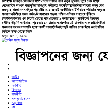
বিতরণের দায়িত্ব বেসরকারি খাতে গেলে সমাধান নাকি নতুন দুর্ভোগ?
দুপুর ১টার মধ্যে
দেশের তিন অঞ্চলে বজ্রবৃষ্টির আশঙ্কা, নদীবন্দরে সতর্কতা
অস্ট্রেলিয়া সফরের জন্য দেশ
ছেড়েছে বাংলাদেশ
সমন্বিত প্রচেষ্টায় ৪-৫ বছরেই অর্থনীতিতে ইতিবাচক পরিবর্তন সম্ভব:
প্রধানমন্ত্রী
তীব্র গরমে কর্মঘণ্টা হারানোর শঙ্কা, দক্ষিণ এশিয়ায় সবচেয়ে ঝুঁকিতে
ঢাকা
বিশ্ববাজারে এক দিনেই তেলের দাম বেড়েছে ১ ডলার
অবৈধ প্রবাসীদের বিরুদ্ধে
সৌদির সাঁড়াশি অভিযান, গ্রেফতার ১৪ হাজার
সোনারগাঁয়ে দুই হাসপাতালকে জরিমানা
টানা
পঞ্চমবার সাফের সভাপতি হলেন কাজী সালাহউদ্দিন
ইনজুরি কাটিয়ে চমক দিয়ে অস্ট্রেলিয়া
সিরিজে ডাক পেলেন লিটন
শুক্র. আগ ৭, ২০২৬
বাংলা নিউজ পেপার
জাতীয়
আন্তর্জাতিক
অর্থনীতি
বিনোদন
রাজনীতি
সমগ্র বাংলাদেশ
মন্ত্রণালয়
ধর্ম