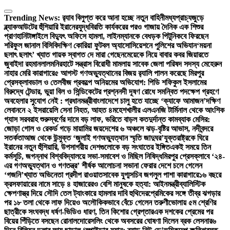
Skip
to
Trending News:
র‍্যাব বিলুপ্ত করে আনা হচ্ছে নতুন বাহিনী
মধ্যপ্রাচ্যজুড়ে
content
ব্ল্যাকআউটের হুঁশিয়ারি ইরানের
যুদ্ধবিরতি কার্যকরের পরও গাজায় দৈনিক এক শিশুর
প্রাণহানি
টাঙ্গাইলে বিদ্যুৎ অফিসে হামলা, লাইনম্যানকে বেধড়ক পিটুনি
কবে ফিরছেন
শরিফুল জানাল বিসিবি
দক্ষিণ কোরিয়া ফুটবল অ্যাসোসিয়েশনে পুলিশের অভিযান
‘ময়না
ছলাৎ ছলাৎ’ খ্যাত গায়ক স্বাগত দে মারা গেছেন
মেয়েকে নিয়ে বাবার কবর জিয়ারতে
জুবাইদা রহমান
লালমনিরহাটে সন্ত্রাস বিরোধী মামলায় সাবেক জেলা পরিষদ সদস্য মেহেরুন
নাহার মেরি কারাগারে
৫ আগস্ট গণঅভ্যুত্থানের বিজয় র‍্যালি পালন করেছে মিরপুর
প্রেসক্লাব
ডাল ও তেলবীজ প্রকল্পে অনিয়মের অভিযোগ: পিডি শফিকুল ইসলামের
বিরুদ্ধে টেন্ডার, ভুয়া বিল ও সিন্ডিকেটের প্রশ্ন
নদী দূষণ রোধে সমন্বিত পদক্ষেপ গ্রহণে
অবহেলার সুযোগ নেই : প্রধানমন্ত্রী
বাংলাদেশে চালু হতে যাচ্ছে ‘ক্যাফে আমাজন’
দক্ষিণ
লেবাননে ২ ইসরায়েলি সেনা নিহত, আহত ৪
মহেশখালীর এলএনজি টার্মিনাল থেকে আংশিক
গ্যাস সরবরাহ শুরু
স্বর্ণের দামে বড় লাফ, ভরিতে বাড়ল কত
দুর্দান্ত কামব্যাক মেসির:
জোড়া গোল ও রেকর্ড গড়ে মায়ামির জয়
দেশের ৬ অঞ্চলে ঝড়-বৃষ্টির আভাস, নদীবন্দরে
সতর্কতা
আজ থেকে উন্মুক্ত ‘জুলাই গণঅভ্যুত্থান স্মৃতি জাদুঘর’
যুক্তরাষ্ট্রকে ঘিরে
ইরানের নতুন হুঁশিয়ারি, উপসাগরীয় দেশগুলোকে বড় সংঘাতের ইঙ্গিত
একই সময়ে তিন
কর্মসূচি, জগন্নাথ বিশ্ববিদ্যালয়ে সভা-সমাবেশ ও মিছিল নিষিদ্ধ
মিরপুর প্রেসক্লাবে ‘২৪-
এর গণঅভ্যুত্থান ও গণতন্ত্র’ শীর্ষক আলোচনা সভা
না ফেরার দেশে চলে গেলেন
‘গজনি’খ্যাত অভিনেতা প্রদীপ রাওয়াত
সাবেক যুগ্মসচিব জগলুল পাশা কারাগারে
১৬ বছরে
ক্রসফায়ারের নামে সাড়ে ৪ হাজারেরও বেশি মানুষকে হত্যা: আইনমন্ত্রী
ব্যালিস্টিক
ক্ষেপণাস্ত্র দিয়ে সৌদি তেল ট্যাংকারে হামলার দাবি হুথিদের
প্রেমিকের সঙ্গে তীব্র ঝগড়ার
পর ১৮ তলা থেকে লাফ দিয়েও অলৌকিকভাবে বেঁচে গেলেন তরুণী
ভোলায় ৫ম শ্রেণির
ছাত্রীকে সংঘবদ্ধ ধর্ষণ-ভিডিও ধারণ, তিন কিশোর গ্রেপ্তার
এক দশকের প্রেমের পর
বিয়ের পিঁড়িতে বসছেন রোনালদো
রেসলিং থেকে অবসরের ঘোষণা দিলেন ব্রক লেসনার
৬