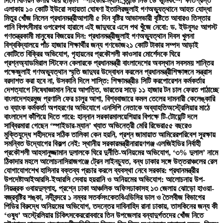
দিনে বিলিয়ন ডলার আয় ছাড়াল ‘স্পাইডার-ম্যান: ব্র্যান্ড নিউ ডে’
ভূমিকম্পে ক্ষতিগ্রস্ত
এলাকায় ১০ কোটি ইউরো সহায়তা ঘোষণা ইতালির
জুলাই গণঅভ্যুত্থানে আহত যোদ্ধা
মিতুর খোঁজ নিলেন প্রধানমন্ত্রী
আগামী ৫ দিন বৃষ্টির আভাস
ভারী বৃষ্টিতে আবারও তিস্তার
পানি বিপৎসীমার ওপরে
পথ হারালে এই জাদুঘরে এসে পথ খুঁজে নেবো: ড. ইউনূস
৫ আগস্ট
গণতন্ত্রকামী মানুষের বিজয়ের দিন: প্রধানমন্ত্রী
জুলাই গণঅভ্যুত্থান দিবস খুলনা
বিশ্ববিদ্যালয়ে পাঁচ হাজার শিক্ষার্থীর জন্য গণভোজ
২১ কোটি টাকার সম্পদ আড়াই
কোটিতে বিক্রির অভিযোগ, গৃহায়নের প্রকৌশলী কাওসার মোর্শেদকে ঘিরে
প্রশ্ন
অ্যাডমিরাল স্টিফেন কেলারকে প্রধানমন্ত্রী বাংলাদেশের অবস্থান সবসময় শান্তির
পক্ষে
জুলাই গণঅভ্যুত্থান স্মৃতি জাদুঘর উদ্বোধন করলেন প্রধানমন্ত্রী
শিক্ষাঙ্গনে সন্ত্রাস
বরদাশত করা হবে না, উসকানি দিলে শাস্তি: শিক্ষামন্ত্রী
৪ সিটি করপোরেশন কর্মকর্তার
দেশত্যাগে নিষেধাজ্ঞা
মান নিয়ে আপত্তি, ভারতের সাড়ে ১১ হাজার টন চাল ফেরত পাঠাচ্ছে
বাংলাদেশ
হরমুজ প্রণালি ফের চালুর আশা, বিশ্ববাজারে কমল তেলের দাম
নারী কেলেঙ্কারি
ও ব্যাংক কর্মকর্তা অপহরণের অভিযোগে এনসিপি নেতাকে অব্যাহতি
অস্ট্রেলিয়ার মাঠে
বাংলাদেশ কাঁপিয়ে দিতে পারে: হান্নান সরকার
মালয়েশিয়ার বিপক্ষে টি-টোয়েন্টি দলে
সাব্বির
মারা গেছেন ‘স্পাইডার-ম্যান’ খ্যাত অভিনেত্রী মেরি রিভেরা
৫৫ বছরেও
মুক্তিযুদ্ধে শহীদদের সঠিক তালিকা কেন হয়নি, প্রশ্ন জামায়াত আমিরের
পরিবেশ সুরক্ষায়
সমন্বিত উদ্যোগের বিকল্প নেই: স্থানীয় সরকারমন্ত্রী
নারায়ণগঞ্জ এলজিইডির নির্বাহী
প্রকৌশলী আহসানুজ্জামান দুলালকে ঘিরে দুর্নীতি-অনিয়মের অভিযোগ, ‘৩% দুলাল’ নামে
ঠিকাদার মহলে আলোচনা
সিরাজগঞ্জে ট্রেন লাইনচ্যুত, বন্ধ ঢাকার সঙ্গে উত্তরাঞ্চলের রেল
যোগাযোগ
শেখ হাসিনার বক্তব্য প্রচার করলে ব্যবস্থা নেবে সরকার: প্রধানমন্ত্রীর
উপদেষ্টা
আইআরসি-ইআরসি সেবায় হয়রানি ও অনিয়মের অভিযোগ: আলোচনায় উপ-
নিয়ন্ত্রক ওবায়দুল্লাহ, প্রশ্নে ঢাকা আঞ্চলিক অফিস
ঢাকাসহ ১৩ জেলায় ঝোড়ো হাওয়া-
বজ্রবৃষ্টির শঙ্কা, নদীবন্দরে ১ নম্বর সতর্কসংকেত
বিএডিসির ডাল ও তৈলবীজ বিভাগের
পিডির বিরুদ্ধে অনিয়মের অভিযোগ, তদন্তের দাবি
নাহিদ রানা ঢাকায়, তাসকিনের জন্য কী
‘ওষুধ’ অস্ট্রেলিয়ার চিকিৎসকের
রোববারে তিন উপজেলার বন্যাদুর্গতদের খোঁজ নিতে