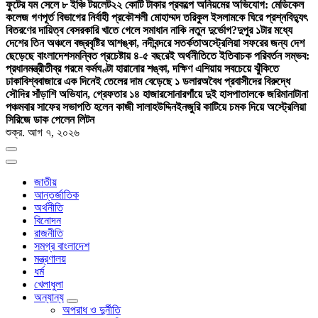
ফুটের যম সেলে ৮ ইঞ্চি টয়লেট
২২ কোটি টাকার প্রকল্পে অনিয়মের অভিযোগ: মেডিকেল
কলেজ গণপূর্ত বিভাগের নির্বাহী প্রকৌশলী মোহাম্মদ তরিকুল ইসলামকে ঘিরে প্রশ্ন
বিদ্যুৎ
বিতরণের দায়িত্ব বেসরকারি খাতে গেলে সমাধান নাকি নতুন দুর্ভোগ?
দুপুর ১টার মধ্যে
দেশের তিন অঞ্চলে বজ্রবৃষ্টির আশঙ্কা, নদীবন্দরে সতর্কতা
অস্ট্রেলিয়া সফরের জন্য দেশ
ছেড়েছে বাংলাদেশ
সমন্বিত প্রচেষ্টায় ৪-৫ বছরেই অর্থনীতিতে ইতিবাচক পরিবর্তন সম্ভব:
প্রধানমন্ত্রী
তীব্র গরমে কর্মঘণ্টা হারানোর শঙ্কা, দক্ষিণ এশিয়ায় সবচেয়ে ঝুঁকিতে
ঢাকা
বিশ্ববাজারে এক দিনেই তেলের দাম বেড়েছে ১ ডলার
অবৈধ প্রবাসীদের বিরুদ্ধে
সৌদির সাঁড়াশি অভিযান, গ্রেফতার ১৪ হাজার
সোনারগাঁয়ে দুই হাসপাতালকে জরিমানা
টানা
পঞ্চমবার সাফের সভাপতি হলেন কাজী সালাহউদ্দিন
ইনজুরি কাটিয়ে চমক দিয়ে অস্ট্রেলিয়া
সিরিজে ডাক পেলেন লিটন
শুক্র. আগ ৭, ২০২৬
জাতীয়
আন্তর্জাতিক
অর্থনীতি
বিনোদন
রাজনীতি
সমগ্র বাংলাদেশ
মন্ত্রণালয়
ধর্ম
খেলাধুলা
অন্যান্য
অপরাধ ও দুর্নীতি