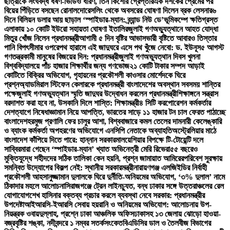
ছাত্রীকে সংঘবদ্ধ ধর্ষণ-ভিডিও ধারণ, তিন কিশোর গ্রেপ্তার
এক দশকের প্রেমের পর
বিয়ের পিঁড়িতে বসছেন রোনালদো
রেসলিং থেকে অবসরের ঘোষণা দিলেন ব্রক লেসনার
৬
দিনে বিলিয়ন ডলার আয় ছাড়াল ‘স্পাইডার-ম্যান: ব্র্যান্ড নিউ ডে’
ভূমিকম্পে ক্ষতিগ্রস্ত
এলাকায় ১০ কোটি ইউরো সহায়তা ঘোষণা ইতালির
জুলাই গণঅভ্যুত্থানে আহত যোদ্ধা
মিতুর খোঁজ নিলেন প্রধানমন্ত্রী
আগামী ৫ দিন বৃষ্টির আভাস
ভারী বৃষ্টিতে আবারও তিস্তার
পানি বিপৎসীমার ওপরে
পথ হারালে এই জাদুঘরে এসে পথ খুঁজে নেবো: ড. ইউনূস
৫ আগস্ট
গণতন্ত্রকামী মানুষের বিজয়ের দিন: প্রধানমন্ত্রী
জুলাই গণঅভ্যুত্থান দিবস খুলনা
বিশ্ববিদ্যালয়ে পাঁচ হাজার শিক্ষার্থীর জন্য গণভোজ
২১ কোটি টাকার সম্পদ আড়াই
কোটিতে বিক্রির অভিযোগ, গৃহায়নের প্রকৌশলী কাওসার মোর্শেদকে ঘিরে
প্রশ্ন
অ্যাডমিরাল স্টিফেন কেলারকে প্রধানমন্ত্রী বাংলাদেশের অবস্থান সবসময় শান্তির
পক্ষে
জুলাই গণঅভ্যুত্থান স্মৃতি জাদুঘর উদ্বোধন করলেন প্রধানমন্ত্রী
শিক্ষাঙ্গনে সন্ত্রাস
বরদাশত করা হবে না, উসকানি দিলে শাস্তি: শিক্ষামন্ত্রী
৪ সিটি করপোরেশন কর্মকর্তার
দেশত্যাগে নিষেধাজ্ঞা
মান নিয়ে আপত্তি, ভারতের সাড়ে ১১ হাজার টন চাল ফেরত পাঠাচ্ছে
বাংলাদেশ
হরমুজ প্রণালি ফের চালুর আশা, বিশ্ববাজারে কমল তেলের দাম
নারী কেলেঙ্কারি
ও ব্যাংক কর্মকর্তা অপহরণের অভিযোগে এনসিপি নেতাকে অব্যাহতি
অস্ট্রেলিয়ার মাঠে
বাংলাদেশ কাঁপিয়ে দিতে পারে: হান্নান সরকার
মালয়েশিয়ার বিপক্ষে টি-টোয়েন্টি দলে
সাব্বির
মারা গেছেন ‘স্পাইডার-ম্যান’ খ্যাত অভিনেত্রী মেরি রিভেরা
৫৫ বছরেও
মুক্তিযুদ্ধে শহীদদের সঠিক তালিকা কেন হয়নি, প্রশ্ন জামায়াত আমিরের
পরিবেশ সুরক্ষায়
সমন্বিত উদ্যোগের বিকল্প নেই: স্থানীয় সরকারমন্ত্রী
নারায়ণগঞ্জ এলজিইডির নির্বাহী
প্রকৌশলী আহসানুজ্জামান দুলালকে ঘিরে দুর্নীতি-অনিয়মের অভিযোগ, ‘৩% দুলাল’ নামে
ঠিকাদার মহলে আলোচনা
সিরাজগঞ্জে ট্রেন লাইনচ্যুত, বন্ধ ঢাকার সঙ্গে উত্তরাঞ্চলের রেল
যোগাযোগ
শেখ হাসিনার বক্তব্য প্রচার করলে ব্যবস্থা নেবে সরকার: প্রধানমন্ত্রীর
উপদেষ্টা
আইআরসি-ইআরসি সেবায় হয়রানি ও অনিয়মের অভিযোগ: আলোচনায় উপ-
নিয়ন্ত্রক ওবায়দুল্লাহ, প্রশ্নে ঢাকা আঞ্চলিক অফিস
ঢাকাসহ ১৩ জেলায় ঝোড়ো হাওয়া-
বজ্রবৃষ্টির শঙ্কা, নদীবন্দরে ১ নম্বর সতর্কসংকেত
বিএডিসির ডাল ও তৈলবীজ বিভাগের