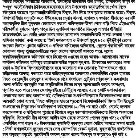
পিডির বিরুদ্ধে অনিয়মের অভিযোগ, তদন্তের দাবি
নাহিদ রানা ঢাকায়, তাসকিনের জন্য কী
‘ওষুধ’ অস্ট্রেলিয়ার চিকিৎসকের
রোববারে তিন উপজেলার বন্যাদুর্গতদের খোঁজ নিতে
চট্টগ্রামে যাচ্ছেন প্রধানমন্ত্রী
অতিরিক্ত বিদ্যুৎ বিল নিয়ে অপপ্রচার চালানো হচ্ছে: বিদ্যুৎ
বিভাগ
রাশিয়ার সমুদ্রসৈকতে ইউক্রেনের ড্রোন হামলা, হতাহত ৪৭
ভারত সীমান্তে ২৫০টি
অত্যাধুনিক চীনা যুদ্ধযান মোতায়েন করলো পাকিস্তান
পরীক্ষা শেষে বাড়ি গিয়ে এইচএসসি
পরীক্ষার্থীরা বুঝলেন প্রশ্নপত্র ছিল ভুল
ফিফা সভাপতির বিরুদ্ধে মামলার হুঁশিয়ারি
উয়েফার
হঠাৎ ১৬ কেজি ওজন কমার কারণ জানালেন সালমান
বিরোধী দলের নেতারা ‘শেখ
হাসিনার ভাষায়’ কথা বলছেন: মির্জা ফখরুল
হাম ও উপসর্গে মৃত্যু ৮৫০ ছুঁইছুঁই
পূর্ব রেলের
সংকেত বিভাগে টেন্ডার অনিয়ম ও কমিশন বাণিজ্যের অভিযোগ, কেন্দ্রে প্রকৌশলী তারেক
মোহাম্মদ শামছ্ তুষার
বেনজীরের অন্য দেশের পাসপোর্ট থাকতে পারে, সন্দেহ
স্বরাষ্ট্রমন্ত্রীর
দুদক কমিশনার পদে নিয়োগের গুঞ্জনের মধ্যে আবারও আলোচনায় সাবেক
কাস্টমস কমিশনার হাফিজুর রহমান
রাজধানীর সড়কে শৃঙ্খলা: তিনবারের দরপত্রেও কাজ
হয়নি ৯ ট্রাফিক সিগন্যালে
ইরানের সঙ্গে আলোচনা শুরু সোমবার: ট্রাম্প
বাড়তে পারে
মন্ত্রিসভার আকার, বদলাতে পারে দায়িত্ব
সুদানের আদালতে সেনাবাহিনীর ড্রোন হামলায়
নিহত ৩৫
কেন্দ্রীয় নেতৃবৃন্দের আগমনকে ঘিরে বাংলাদেশ সেন্ট্রাল প্রেসক্লাব কক্সবাজার
জেলা কমিটির প্রস্তুতি সভা অনুষ্ঠিত
তিন দিনের মধ্যে স্বল্পমেয়াদি বন্যার আশঙ্কা,
প্লাবিত হতে পারে যেসব জেলা
জুলাইয়ে রেমিট্যান্স এসেছে ২৮৫ কোটি ডলার
দাবানল
নেভানোর সময় মাঝ আকাশে দুই হেলিকপ্টারের সংঘর্ষ
পাকিস্তানে বিক্ষোভস্থলের মাঝে
আত্মঘাতী বোমা হামলা, নিহত ৭
টাঙ্গুয়ার হাওরে প্রবেশে নিষেধাজ্ঞা
রিকার্ভ মিক্সড টিম ইভেন্টে
বাংলাদেশের শিমুর স্বর্ণ জয়
বিশ্বকাপ ফাইনালের ১৩ দিন পর মাঠে মেসি, নেমেই হতবাক
করলেন
কঙ্গনা ও হৃত্বিকের পুরোনো বিরোধে নতুন ডালপালা
সাংবাদিকতায় বিশেষ অবদানের
স্বীকৃতি, বিচারপতি মীর হাসমত আলীর হাত থেকে সম্মাননা পেলেন সুমন খান
১২ কেজির
এলপিজির দাম বাড়ল ৭০ টাকা
আমরা ফ্যাসিস্ট ব্যবস্থা থেকে বেরিয়ে আসতে সক্ষম হয়েছি
: মির্জা ফখরুল
ইরান যুদ্ধের জেরে তেল কোম্পানির রেকর্ড মুনাফা, যুক্তরাষ্ট্রে রাজনৈতিক
চাপ বাড়ছে
গণপূর্তের প্রকৌশলী বদরুল আলম খানের বিরুদ্ধে অপপ্রচার
৩ ফুট বাই ৪