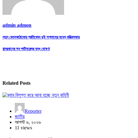
admin admon
Post
নতুন বেতনকাঠামোর প্রতিবেদন দুই সপ্তাহের মধ্যে মন্ত্রিসভায়
navigation
বান্দরবানের সব পর্যটনকেন্দ্র বন্ধ ঘোষণা
Related Posts
Reporter
জাতীয়
আগস্ট ৬, ২০২৬
11 views