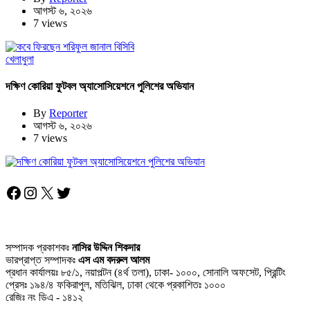
আগস্ট ৬, ২০২৬
7 views
খেলাধুলা
দক্ষিণ কোরিয়া ফুটবল অ্যাসোসিয়েশনে পুলিশের অভিযান
By
Reporter
আগস্ট ৬, ২০২৬
7 views
Facebook
Instagram
X
Twitter
সম্পাদক প্রকাশকঃ
নাসির উদ্দিন শিকদার
ভারপ্রাপ্ত সম্পাদকঃ
এস এম বদরুল আলম
প্রধান কার্যালয়ঃ ৮৫/১, নয়াপল্টন (৪র্থ তলা), ঢাকা- ১০০০, সোনালি অফসেট, প্রিন্টিং
প্রেসঃ ১৯৪/৪ ফকিরাপুল, মতিঝিল, ঢাকা থেকে প্রকাশিতঃ ১০০০
রেজিঃ নং ডিএ - ১৪১২