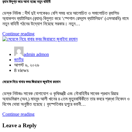
র‍্যাব বিলুপ্ত করে আনা হচ্ছে নতুন বাহিনী
ডেস্ক নিউজ : দীর্ঘ দুই দশকেরও বেশি সময় ধরে আলোচিত ও সমালোচিত র‍্যাপিড
অ্যাকশন ব্যাটালিয়ন (র‍্যাব) বিলুপ্ত করে ‘স্পেশাল রেসপন্স ব্যাটালিয়ন’ (এসআরবি) নামে
নতুন বাহিনী গঠনের উদ্যোগ নিয়েছে সরকার। নতুন…
Continue reading
admin admon
জাতীয়
আগস্ট ৬, ২০২৬
8 views
মেয়েকে নিয়ে বাবার কবর জিয়ারতে জুবাইদা রহমান
ডেস্ক নিউজঃ সাবেক যোগাযোগ ও কৃষিমন্ত্রী এবং নৌবাহিনীর সাবেক প্রধান রিয়ার
অ্যাডমিরাল (অব.) মাহবুব আলী খানের ৪২তম মৃত্যুবার্ষিকীতে তার কবরে শ্রদ্ধা নিবেদন ও
বিশেষ দোয়া অনুষ্ঠিত হয়েছে। বৃহস্পতিবার দুপুরে বনানী…
Continue reading
Leave a Reply