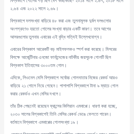
বিশ্বকাপে গোলের গড় ছিল বেশ কাছাকাছি- ২০১৪ সালে ২.৬৭, ২০১৮ সালে
২.৬৪ এবং ২০২২ সালে ২.৬৯।
বিশ্বকাপে দলসংখ্যা বাড়িয়ে ৪৮ করা এবং তুলনামূলক দুর্বল দলগুলোর
অংশগ্রহণও হয়তো গোলের সংখ্যা বাড়ার একটি কারণ। তবে আগের
আসরগুলোর তুলনায় এবারের এই বৃদ্ধি সত্যিই উল্লেখযোগ্য।
এবারের বিশ্বকাপ আরেকটি বড় মাইলফলকও স্পর্শ করা করেছে। মিসরের
বিপক্ষে আর্জেন্টিনার এনজো ফার্নান্দেজের নাটকীয় জয়সূচক গোলটি ছিল
বিশ্বকাপ ইতিহাসের ৩০০০তম গোল।
এদিকে, লিওনেল মেসি বিশ্বকাপে সর্বোচ্চ গোলদাতার নিজের রেকর্ড আরও
বাড়িয়ে ২১ গোলে নিয়ে গেছেন। পাশাপাশি বিশ্বকাপে টানা ৯ ম্যাচে গোল
করার রেকর্ডও এখন মেসির দখলে।
তাঁর ঠিক পেছনেই রয়েছেন ফ্রান্সের কিলিয়ান এমবাপ্পে। ধারণা করা হচ্ছে,
২০৩০ সালের বিশ্বকাপেই তিনি মেসির রেকর্ড ভেঙে ফেলতে পারেন।
বর্তমানে বিশ্বকাপে এমবাপ্পের গোলসংখ্যা ১৯।