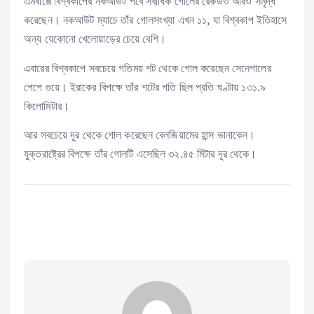
এমবাপ্পে বিশ্বকাপের নকআউট পর্বে সর্বাধিক গোলের রেকর্ডও আরও সমৃদ্ধ
করেছেন। নকআউট ম্যাচে তাঁর গোলসংখ্যা এখন ১১, যা বিশ্বকাপ ইতিহাসে
অন্য যেকোনো খেলোয়াড়ের চেয়ে বেশি।
এবারের বিশ্বকাপে সবচেয়ে গতিময় শট থেকে গোল করেছেন সেনেগালের
পেপে গুয়ে। ইরাকের বিপক্ষে তাঁর শটের গতি ছিল প্রতি ঘণ্টায় ১৩১.৯
কিলোমিটার।
আর সবচেয়ে দূর থেকে গোল করেছেন বেলজিয়ামের হান্স ভানাকেন।
যুক্তরাষ্ট্রের বিপক্ষে তাঁর গোলটি এসেছিল ৩২.৪৫ মিটার দূর থেকে।