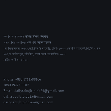
সম্পাদক প্রকাশকঃ
নাসির উদ্দিন শিকদার
ভারপ্রাপ্ত সম্পাদকঃ
এস এম বদরুল আলম
প্রধান কার্যালয়ঃ ৮৫/১, নয়াপল্টন (৪র্থ তলা), ঢাকা- ১০০০, সোনালি অফসেট, প্রিন্টিং প্রেসঃ
১৯৪/৪ ফকিরাপুল, মতিঝিল, ঢাকা থেকে প্রকাশিতঃ ১০০০
রেজিঃ নং ডিএ - ১৪১২
Phone: +880 1711588106
+880 1922711047
Email: dailysabujbiplob24@gmail.com
dailysabujbiplob25@gmail.com
dailysabujbiplob26@gmail.com