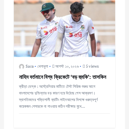
a
v
i
g
a
Sara
খেলাধুলা
আগস্ট ১০, ২০২৬
5 views
t
নাহিদ বর্তমানে বিশ্ব ক্রিকেটে ‘বড় হুমকি’: তাসকিন
i
ক্রীড়া ডেস্ক : অস্ট্রেলিয়ার মাটিতে টেস্ট সিরিজ শুরুর আগে
বাংলাদেশের দুশ্চিন্তার বড় কারণ হয়ে উঠেছে পেস আক্রমণ।
o
স্বাগতিকদের শক্তিশালী ব্যাটিং লাইনআপের বিপক্ষে গুরুত্বপূর্ণ
কয়েকজন পেসারকে না পাওয়ায় কঠিন পরীক্ষার মুখে…
n