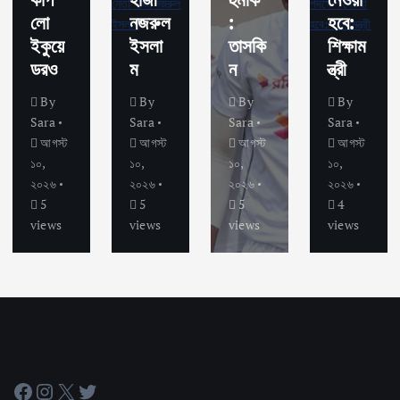
লো
নজরুল
:
হবে:
ইকুয়ে
ইসলা
তাসকি
শিক্ষাম
ডরও
ম
ন
ন্ত্রী
By
By
By
By
Sara
Sara
Sara
Sara
আগস্ট
আগস্ট
আগস্ট
আগস্ট
১০,
১০,
১০,
১০,
২০২৬
২০২৬
২০২৬
২০২৬
5
5
5
4
views
views
views
views
Facebook
Instagram
X
Twitter