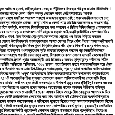
িদ্যুৎ অফিসে হামলা, লাইনম্যানকে বেধড়ক পিটুনি
কবে ফিরছেন শরিফুল জানাল বিসিবি
দক্ষিণ
ী মামলায় সাবেক জেলা পরিষদ সদস্য মেহেরুন নাহার মেরি কারাগারে
৫ আগস্ট
দূষণ রোধে সমন্বিত পদক্ষেপ গ্রহণে অবহেলার সুযোগ নেই : প্রধানমন্ত্রী
বাংলাদেশে চালু
ত
দুর্দান্ত কামব্যাক মেসির: জোড়া গোল ও রেকর্ড গড়ে মায়ামির জয়
দেশের ৬ অঞ্চলে ঝড়-
তিন কর্মসূচি, জগন্নাথ বিশ্ববিদ্যালয়ে সভা-সমাবেশ ও মিছিল নিষিদ্ধ
মিরপুর প্রেসক্লাবে
রের নামে সাড়ে ৪ হাজারেরও বেশি মানুষকে হত্যা: আইনমন্ত্রী
ব্যালিস্টিক ক্ষেপণাস্ত্র দিয়ে
ভিডিও ধারণ, তিন কিশোর গ্রেপ্তার
এক দশকের প্রেমের পর বিয়ের পিঁড়িতে বসছেন
া ঘোষণা ইতালির
জুলাই গণঅভ্যুত্থানে আহত যোদ্ধা মিতুর খোঁজ নিলেন প্রধানমন্ত্রী
আগামী
ী
জুলাই গণঅভ্যুত্থান দিবস খুলনা বিশ্ববিদ্যালয়ে পাঁচ হাজার শিক্ষার্থীর জন্য গণভোজ
২১
্তির পক্ষে
জুলাই গণঅভ্যুত্থান স্মৃতি জাদুঘর উদ্বোধন করলেন প্রধানমন্ত্রী
শিক্ষাঙ্গনে
াংলাদেশ
হরমুজ প্রণালি ফের চালুর আশা, বিশ্ববাজারে কমল তেলের দাম
নারী কেলেঙ্কারি ও
‘স্পাইডার-ম্যান’ খ্যাত অভিনেত্রী মেরি রিভেরা
৫৫ বছরেও মুক্তিযুদ্ধে শহীদদের সঠিক
িরে দুর্নীতি-অনিয়মের অভিযোগ, ‘৩% দুলাল’ নামে ঠিকাদার মহলে আলোচনা
সিরাজগঞ্জে ট্রেন
ভিযোগ: আলোচনায় উপ-নিয়ন্ত্রক ওবায়দুল্লাহ, প্রশ্নে ঢাকা আঞ্চলিক অফিস
ঢাকাসহ
সকিনের জন্য কী ‘ওষুধ’ অস্ট্রেলিয়ার চিকিৎসকের
রোববারে তিন উপজেলার বন্যাদুর্গতদের
 ২৫০টি অত্যাধুনিক চীনা যুদ্ধযান মোতায়েন করলো পাকিস্তান
পরীক্ষা শেষে বাড়ি গিয়ে
নার ভাষায়’ কথা বলছেন: মির্জা ফখরুল
হাম ও উপসর্গে মৃত্যু ৮৫০ ছুঁইছুঁই
পূর্ব রেলের সংকেত
 পদে নিয়োগের গুঞ্জনের মধ্যে আবারও আলোচনায় সাবেক কাস্টমস কমিশনার হাফিজুর
সুদানের আদালতে সেনাবাহিনীর ড্রোন হামলায় নিহত ৩৫
কেন্দ্রীয় নেতৃবৃন্দের আগমনকে ঘিরে
 ২৮৫ কোটি ডলার
দাবানল নেভানোর সময় মাঝ আকাশে দুই হেলিকপ্টারের সংঘর্ষ
পাকিস্তানে
 নেমেই হতবাক করলেন
কঙ্গনা ও হৃত্বিকের পুরোনো বিরোধে নতুন ডালপালা
সাংবাদিকতায় বিশেষ
ছি : মির্জা ফখরুল
ইরান যুদ্ধের জেরে তেল কোম্পানির রেকর্ড মুনাফা, যুক্তরাষ্ট্রে রাজনৈতিক
 বিভাগের নির্বাহী প্রকৌশলী মোহাম্মদ তরিকুল ইসলামকে ঘিরে প্রশ্ন
বিদ্যুৎ বিতরণের