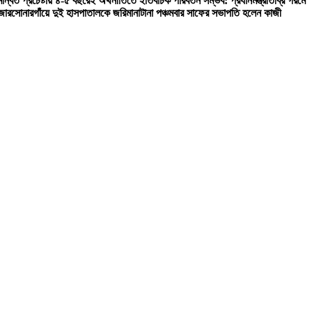
ন্বিত প্রচেষ্টায় ৪-৫ বছরেই অর্থনীতিতে ইতিবাচক পরিবর্তন সম্ভব: প্রধানমন্ত্রী
তীব্র গরমে
জার
সোনারগাঁয়ে দুই হাসপাতালকে জরিমানা
টানা পঞ্চমবার সাফের সভাপতি হলেন কাজী