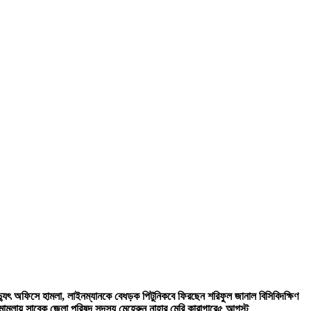
িদ্যুৎ অফিসে হামলা, লাইনম্যানকে বেধড়ক পিটুনি
কবে ফিরছেন শরিফুল জানাল বিসিবি
দক্ষিণ
ী মামলায় সাবেক জেলা পরিষদ সদস্য মেহেরুন নাহার মেরি কারাগারে
৫ আগস্ট