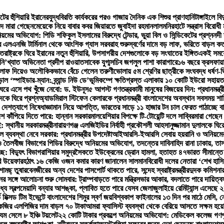
টের হুঁশিয়ারি ইরানের
যুদ্ধবিরতি কার্যকরের পরও গাজায় দৈনিক এক শিশুর প্রাণহানি
টাঙ্গাইলে ব
দে মারা গেছেন
মেয়েকে নিয়ে বাবার কবর জিয়ারতে জুবাইদা রহমান
লালমনিরহাটে সন্ত্রাস বিরোধ
়মের অভিযোগ: পিডি শফিকুল ইসলামের বিরুদ্ধে টেন্ডার, ভুয়া বিল ও সিন্ডিকেটের প্রশ্ন
নদী 
 এলএনজি টার্মিনাল থেকে আংশিক গ্যাস সরবরাহ শুরু
স্বর্ণের দামে বড় লাফ, ভরিতে বাড়ল ক
্তরাষ্ট্রকে ঘিরে ইরানের নতুন হুঁশিয়ারি, উপসাগরীয় দেশগুলোকে বড় সংঘাতের ইঙ্গিত
একই সময়ে 
ি’খ্যাত অভিনেতা প্রদীপ রাওয়াত
সাবেক যুগ্মসচিব জগলুল পাশা কারাগারে
১৬ বছরে ক্রসফায়া
ে লাফ দিয়েও অলৌকিকভাবে বেঁচে গেলেন তরুণী
ভোলায় ৫ম শ্রেণির ছাত্রীকে সংঘবদ্ধ ধর্ষণ-
 ‘স্পাইডার-ম্যান: ব্র্যান্ড নিউ ডে’
ভূমিকম্পে ক্ষতিগ্রস্ত এলাকায় ১০ কোটি ইউরো সহায়ত
ঘরে এসে পথ খুঁজে নেবো: ড. ইউনূস
৫ আগস্ট গণতন্ত্রকামী মানুষের বিজয়ের দিন: প্রধানমন্ত্র
কে ঘিরে প্রশ্ন
অ্যাডমিরাল স্টিফেন কেলারকে প্রধানমন্ত্রী বাংলাদেশের অবস্থান সবসময় শান
 দেশত্যাগে নিষেধাজ্ঞা
মান নিয়ে আপত্তি, ভারতের সাড়ে ১১ হাজার টন চাল ফেরত পাঠাচ্ছে ব
েশ কাঁপিয়ে দিতে পারে: হান্নান সরকার
মালয়েশিয়ার বিপক্ষে টি-টোয়েন্টি দলে সাব্বির
মারা গেছেন 
 স্থানীয় সরকারমন্ত্রী
নারায়ণগঞ্জ এলজিইডির নির্বাহী প্রকৌশলী আহসানুজ্জামান দুলালকে ঘ
 ব্যবস্থা নেবে সরকার: প্রধানমন্ত্রীর উপদেষ্টা
আইআরসি-ইআরসি সেবায় হয়রানি ও অনিয়মের অ
 তৈলবীজ বিভাগের পিডির বিরুদ্ধে অনিয়মের অভিযোগ, তদন্তের দাবি
নাহিদ রানা ঢাকায়, তা
ে: বিদ্যুৎ বিভাগ
রাশিয়ার সমুদ্রসৈকতে ইউক্রেনের ড্রোন হামলা, হতাহত ৪৭
ভারত সীমান্তে
রি উয়েফার
হঠাৎ ১৬ কেজি ওজন কমার কারণ জানালেন সালমান
বিরোধী দলের নেতারা ‘শেখ হাসি
ামছ্ তুষার
বেনজীরের অন্য দেশের পাসপোর্ট থাকতে পারে, সন্দেহ স্বরাষ্ট্রমন্ত্রীর
দুদক কমিশনার
ের সঙ্গে আলোচনা শুরু সোমবার: ট্রাম্প
বাড়তে পারে মন্ত্রিসভার আকার, বদলাতে পারে দায়িত্ব
্যে স্বল্পমেয়াদি বন্যার আশঙ্কা, প্লাবিত হতে পারে যেসব জেলা
জুলাইয়ে রেমিট্যান্স এসেছে
ভ মিক্সড টিম ইভেন্টে বাংলাদেশের শিমুর স্বর্ণ জয়
বিশ্বকাপ ফাইনালের ১৩ দিন পর মাঠে মেসি,
েজির এলপিজির দাম বাড়ল ৭০ টাকা
আমরা ফ্যাসিস্ট ব্যবস্থা থেকে বেরিয়ে আসতে সক্ষম হয়ে
 যম সেলে ৮ ইঞ্চি টয়লেট
২২ কোটি টাকার প্রকল্পে অনিয়মের অভিযোগ: মেডিকেল কলেজ গণপূর্ত