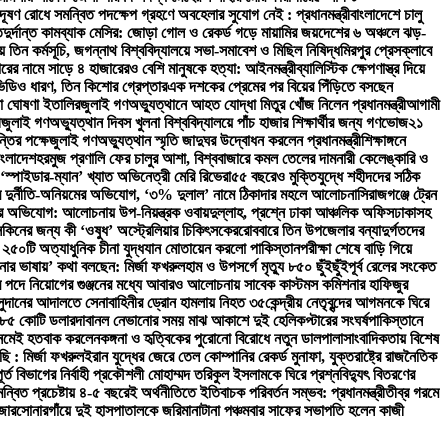
দূষণ রোধে সমন্বিত পদক্ষেপ গ্রহণে অবহেলার সুযোগ নেই : প্রধানমন্ত্রী
বাংলাদেশে চালু
ত
দুর্দান্ত কামব্যাক মেসির: জোড়া গোল ও রেকর্ড গড়ে মায়ামির জয়
দেশের ৬ অঞ্চলে ঝড়-
তিন কর্মসূচি, জগন্নাথ বিশ্ববিদ্যালয়ে সভা-সমাবেশ ও মিছিল নিষিদ্ধ
মিরপুর প্রেসক্লাবে
রের নামে সাড়ে ৪ হাজারেরও বেশি মানুষকে হত্যা: আইনমন্ত্রী
ব্যালিস্টিক ক্ষেপণাস্ত্র দিয়ে
ভিডিও ধারণ, তিন কিশোর গ্রেপ্তার
এক দশকের প্রেমের পর বিয়ের পিঁড়িতে বসছেন
া ঘোষণা ইতালির
জুলাই গণঅভ্যুত্থানে আহত যোদ্ধা মিতুর খোঁজ নিলেন প্রধানমন্ত্রী
আগামী
ী
জুলাই গণঅভ্যুত্থান দিবস খুলনা বিশ্ববিদ্যালয়ে পাঁচ হাজার শিক্ষার্থীর জন্য গণভোজ
২১
্তির পক্ষে
জুলাই গণঅভ্যুত্থান স্মৃতি জাদুঘর উদ্বোধন করলেন প্রধানমন্ত্রী
শিক্ষাঙ্গনে
াংলাদেশ
হরমুজ প্রণালি ফের চালুর আশা, বিশ্ববাজারে কমল তেলের দাম
নারী কেলেঙ্কারি ও
‘স্পাইডার-ম্যান’ খ্যাত অভিনেত্রী মেরি রিভেরা
৫৫ বছরেও মুক্তিযুদ্ধে শহীদদের সঠিক
িরে দুর্নীতি-অনিয়মের অভিযোগ, ‘৩% দুলাল’ নামে ঠিকাদার মহলে আলোচনা
সিরাজগঞ্জে ট্রেন
ভিযোগ: আলোচনায় উপ-নিয়ন্ত্রক ওবায়দুল্লাহ, প্রশ্নে ঢাকা আঞ্চলিক অফিস
ঢাকাসহ
সকিনের জন্য কী ‘ওষুধ’ অস্ট্রেলিয়ার চিকিৎসকের
রোববারে তিন উপজেলার বন্যাদুর্গতদের
 ২৫০টি অত্যাধুনিক চীনা যুদ্ধযান মোতায়েন করলো পাকিস্তান
পরীক্ষা শেষে বাড়ি গিয়ে
নার ভাষায়’ কথা বলছেন: মির্জা ফখরুল
হাম ও উপসর্গে মৃত্যু ৮৫০ ছুঁইছুঁই
পূর্ব রেলের সংকেত
 পদে নিয়োগের গুঞ্জনের মধ্যে আবারও আলোচনায় সাবেক কাস্টমস কমিশনার হাফিজুর
সুদানের আদালতে সেনাবাহিনীর ড্রোন হামলায় নিহত ৩৫
কেন্দ্রীয় নেতৃবৃন্দের আগমনকে ঘিরে
 ২৮৫ কোটি ডলার
দাবানল নেভানোর সময় মাঝ আকাশে দুই হেলিকপ্টারের সংঘর্ষ
পাকিস্তানে
 নেমেই হতবাক করলেন
কঙ্গনা ও হৃত্বিকের পুরোনো বিরোধে নতুন ডালপালা
সাংবাদিকতায় বিশেষ
ছি : মির্জা ফখরুল
ইরান যুদ্ধের জেরে তেল কোম্পানির রেকর্ড মুনাফা, যুক্তরাষ্ট্রে রাজনৈতিক
 বিভাগের নির্বাহী প্রকৌশলী মোহাম্মদ তরিকুল ইসলামকে ঘিরে প্রশ্ন
বিদ্যুৎ বিতরণের
ন্বিত প্রচেষ্টায় ৪-৫ বছরেই অর্থনীতিতে ইতিবাচক পরিবর্তন সম্ভব: প্রধানমন্ত্রী
তীব্র গরমে
জার
সোনারগাঁয়ে দুই হাসপাতালকে জরিমানা
টানা পঞ্চমবার সাফের সভাপতি হলেন কাজী