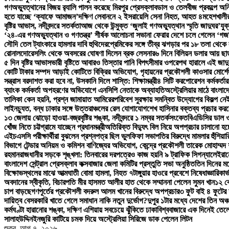
গণঅভ্যুত্থানের বিজয় র‍্যালি পালন করেছে মিরপুর প্রেসক্লাব
ডাল ও তেলবীজ প্রকল্পে অনিয
হতে যাচ্ছে ‘ক্যাফে আমাজন’
দক্ষিণ লেবাননে ২ ইসরায়েলি সেনা নিহত, আহত ৪
মহেশখালীর
বৃষ্টির আভাস, নদীবন্দরে সতর্কতা
আজ থেকে উন্মুক্ত ‘জুলাই গণঅভ্যুত্থান স্মৃতি জাদুঘর’
যুক
‘২৪-এর গণঅভ্যুত্থান ও গণতন্ত্র’ শীর্ষক আলোচনা সভা
না ফেরার দেশে চলে গেলেন ‘গজন
সৌদি তেল ট্যাংকারে হামলার দাবি হুথিদের
প্রেমিকের সঙ্গে তীব্র ঝগড়ার পর ১৮ তলা থেক
রোনালদো
রেসলিং থেকে অবসরের ঘোষণা দিলেন ব্রক লেসনার
৬ দিনে বিলিয়ন ডলার আয় ছাড়াল
৫ দিন বৃষ্টির আভাস
ভারী বৃষ্টিতে আবারও তিস্তার পানি বিপৎসীমার ওপরে
পথ হারালে এই জাদু
কোটি টাকার সম্পদ আড়াই কোটিতে বিক্রির অভিযোগ, গৃহায়নের প্রকৌশলী কাওসার মোর্শেদ
সন্ত্রাস বরদাশত করা হবে না, উসকানি দিলে শাস্তি: শিক্ষামন্ত্রী
৪ সিটি করপোরেশন কর্মকর্তার
ব্যাংক কর্মকর্তা অপহরণের অভিযোগে এনসিপি নেতাকে অব্যাহতি
অস্ট্রেলিয়ার মাঠে বাংলাদ
তালিকা কেন হয়নি, প্রশ্ন জামায়াত আমিরের
পরিবেশ সুরক্ষায় সমন্বিত উদ্যোগের বিকল্প নেই:
লাইনচ্যুত, বন্ধ ঢাকার সঙ্গে উত্তরাঞ্চলের রেল যোগাযোগ
শেখ হাসিনার বক্তব্য প্রচার করলে
১৩ জেলায় ঝোড়ো হাওয়া-বজ্রবৃষ্টির শঙ্কা, নদীবন্দরে ১ নম্বর সতর্কসংকেত
বিএডিসির ডাল ও
খোঁজ নিতে চট্টগ্রামে যাচ্ছেন প্রধানমন্ত্রী
অতিরিক্ত বিদ্যুৎ বিল নিয়ে অপপ্রচার চালানো হচ্ছ
এইচএসসি পরীক্ষার্থীরা বুঝলেন প্রশ্নপত্র ছিল ভুল
ফিফা সভাপতির বিরুদ্ধে মামলার হুঁশিয়া
বিভাগে টেন্ডার অনিয়ম ও কমিশন বাণিজ্যের অভিযোগ, কেন্দ্রে প্রকৌশলী তারেক মোহাম্মদ শ
রহমান
রাজধানীর সড়কে শৃঙ্খলা: তিনবারের দরপত্রেও কাজ হয়নি ৯ ট্রাফিক সিগন্যালে
ইরান
বাংলাদেশ সেন্ট্রাল প্রেসক্লাব কক্সবাজার জেলা কমিটির প্রস্তুতি সভা অনুষ্ঠিত
তিন দিনের মধ
বিক্ষোভস্থলের মাঝে আত্মঘাতী বোমা হামলা, নিহত ৭
টাঙ্গুয়ার হাওরে প্রবেশে নিষেধাজ্ঞা
রিকার্
অবদানের স্বীকৃতি, বিচারপতি মীর হাসমত আলীর হাত থেকে সম্মাননা পেলেন সুমন খান
১২ ক
চাপ বাড়ছে
গণপূর্তের প্রকৌশলী বদরুল আলম খানের বিরুদ্ধে অপপ্রচার
৩ ফুট বাই ৪ ফুটের
দায়িত্ব বেসরকারি খাতে গেলে সমাধান নাকি নতুন দুর্ভোগ?
দুপুর ১টার মধ্যে দেশের তিন অঞ্চ
কর্মঘণ্টা হারানোর শঙ্কা, দক্ষিণ এশিয়ায় সবচেয়ে ঝুঁকিতে ঢাকা
বিশ্ববাজারে এক দিনেই তেল
সালাহউদ্দিন
ইনজুরি কাটিয়ে চমক দিয়ে অস্ট্রেলিয়া সিরিজে ডাক পেলেন লিটন
শুক্র. আগ ৭, ২০২৬