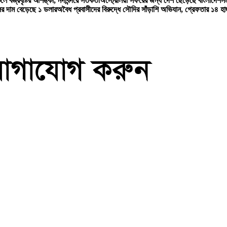
লে বজ্রবৃষ্টির আশঙ্কা, নদীবন্দরে সতর্কতা
অস্ট্রেলিয়া সফরের জন্য দেশ ছেড়েছে বাংলাদেশ
সম
ের দাম বেড়েছে ১ ডলার
অবৈধ প্রবাসীদের বিরুদ্ধে সৌদির সাঁড়াশি অভিযান, গ্রেফতার ১৪ হা