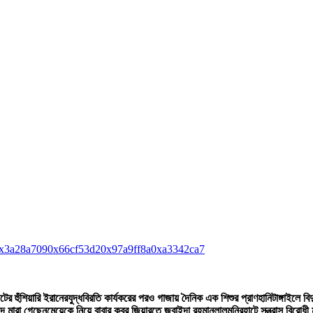
x3a28a709
0x66cf53d2
0x97a9ff8a
0xa3342ca7
টের হুঁশিয়ারি ইরানের
যুদ্ধবিরতি কার্যকরের পরও গাজায় দৈনিক এক শিশুর প্রাণহানি
টাঙ্গাইলে ব
দে মারা গেছেন
মেয়েকে নিয়ে বাবার কবর জিয়ারতে জুবাইদা রহমান
লালমনিরহাটে সন্ত্রাস বিরোধ