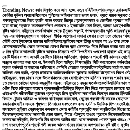
Skip
to
Trending News:
র‍্যাব বিলুপ্ত করে আনা হচ্ছে নতুন বাহিনী
মধ্যপ্রাচ্যজুড়ে ব্ল্যাকআউ
content
কোরিয়া ফুটবল অ্যাসোসিয়েশনে পুলিশের অভিযান
‘ময়না ছলাৎ ছলাৎ’ খ্যাত গায়ক স্বাগত 
গণঅভ্যুত্থানের বিজয় র‍্যালি পালন করেছে মিরপুর প্রেসক্লাব
ডাল ও তেলবীজ প্রকল্পে অনিয
হতে যাচ্ছে ‘ক্যাফে আমাজন’
দক্ষিণ লেবাননে ২ ইসরায়েলি সেনা নিহত, আহত ৪
মহেশখালীর
বৃষ্টির আভাস, নদীবন্দরে সতর্কতা
আজ থেকে উন্মুক্ত ‘জুলাই গণঅভ্যুত্থান স্মৃতি জাদুঘর’
যুক
‘২৪-এর গণঅভ্যুত্থান ও গণতন্ত্র’ শীর্ষক আলোচনা সভা
না ফেরার দেশে চলে গেলেন ‘গজন
সৌদি তেল ট্যাংকারে হামলার দাবি হুথিদের
প্রেমিকের সঙ্গে তীব্র ঝগড়ার পর ১৮ তলা থেক
রোনালদো
রেসলিং থেকে অবসরের ঘোষণা দিলেন ব্রক লেসনার
৬ দিনে বিলিয়ন ডলার আয় ছাড়াল
৫ দিন বৃষ্টির আভাস
ভারী বৃষ্টিতে আবারও তিস্তার পানি বিপৎসীমার ওপরে
পথ হারালে এই জাদু
কোটি টাকার সম্পদ আড়াই কোটিতে বিক্রির অভিযোগ, গৃহায়নের প্রকৌশলী কাওসার মোর্শেদ
সন্ত্রাস বরদাশত করা হবে না, উসকানি দিলে শাস্তি: শিক্ষামন্ত্রী
৪ সিটি করপোরেশন কর্মকর্তার
ব্যাংক কর্মকর্তা অপহরণের অভিযোগে এনসিপি নেতাকে অব্যাহতি
অস্ট্রেলিয়ার মাঠে বাংলাদ
তালিকা কেন হয়নি, প্রশ্ন জামায়াত আমিরের
পরিবেশ সুরক্ষায় সমন্বিত উদ্যোগের বিকল্প নেই:
লাইনচ্যুত, বন্ধ ঢাকার সঙ্গে উত্তরাঞ্চলের রেল যোগাযোগ
শেখ হাসিনার বক্তব্য প্রচার করলে
১৩ জেলায় ঝোড়ো হাওয়া-বজ্রবৃষ্টির শঙ্কা, নদীবন্দরে ১ নম্বর সতর্কসংকেত
বিএডিসির ডাল ও
খোঁজ নিতে চট্টগ্রামে যাচ্ছেন প্রধানমন্ত্রী
অতিরিক্ত বিদ্যুৎ বিল নিয়ে অপপ্রচার চালানো হচ্ছ
এইচএসসি পরীক্ষার্থীরা বুঝলেন প্রশ্নপত্র ছিল ভুল
ফিফা সভাপতির বিরুদ্ধে মামলার হুঁশিয়া
বিভাগে টেন্ডার অনিয়ম ও কমিশন বাণিজ্যের অভিযোগ, কেন্দ্রে প্রকৌশলী তারেক মোহাম্মদ শ
রহমান
রাজধানীর সড়কে শৃঙ্খলা: তিনবারের দরপত্রেও কাজ হয়নি ৯ ট্রাফিক সিগন্যালে
ইরান
বাংলাদেশ সেন্ট্রাল প্রেসক্লাব কক্সবাজার জেলা কমিটির প্রস্তুতি সভা অনুষ্ঠিত
তিন দিনের মধ
বিক্ষোভস্থলের মাঝে আত্মঘাতী বোমা হামলা, নিহত ৭
টাঙ্গুয়ার হাওরে প্রবেশে নিষেধাজ্ঞা
রিকার্
অবদানের স্বীকৃতি, বিচারপতি মীর হাসমত আলীর হাত থেকে সম্মাননা পেলেন সুমন খান
১২ ক
চাপ বাড়ছে
গণপূর্তের প্রকৌশলী বদরুল আলম খানের বিরুদ্ধে অপপ্রচার
৩ ফুট বাই ৪ ফুটের