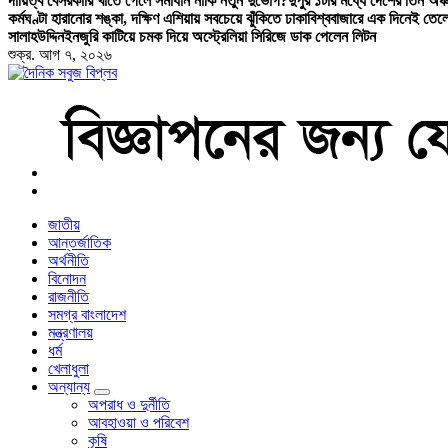
দায়িত্ব বেসরকারি খাতে গেলে সমাধান নাকি নতুন দুর্ভোগ?
দুপুর ১টার মধ্যে দেশের তিন অঞ্চ
কর্মঘণ্টা হারানোর শঙ্কা, দক্ষিণ এশিয়ায় সবচেয়ে ঝুঁকিতে ঢাকা
বিশ্ববাজারে এক দিনেই তেল
সালাহউদ্দিন
ইনজুরি কাটিয়ে চমক দিয়ে অস্ট্রেলিয়া সিরিজে ডাক পেলেন লিটন
শুক্র. আগ ৭, ২০২৬
বাংলা নিউজ পেপার
জাতীয়
আন্তর্জাতিক
অর্থনীতি
বিনোদন
রাজনীতি
সমগ্র বাংলাদেশ
মন্ত্রণালয়
ধর্ম
খেলাধুলা
অন্যান্য
অপরাধ ও দুর্নীতি
আবহাওয়া ও পরিবেশ
কৃষি