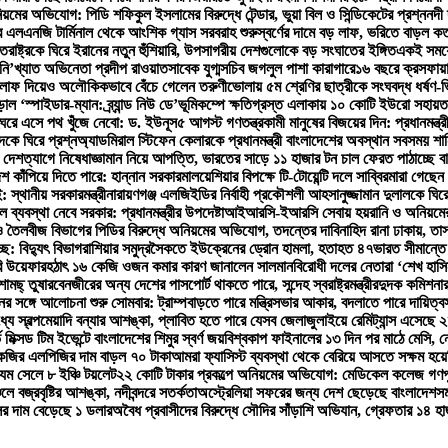
়মের অভিযোগ: পিডি শফিকুল ইসলামের বিরুদ্ধে টেন্ডার, ভুয়া বিল ও সিন্ডিকেটের প্রশ্ন
নদী 
 এলএনজি টার্মিনাল থেকে আংশিক গ্যাস সরবরাহ শুরু
স্বর্ণের দামে বড় লাফ, ভরিতে বাড়ল ক
্তরাষ্ট্রকে ঘিরে ইরানের নতুন হুঁশিয়ারি, উপসাগরীয় দেশগুলোকে বড় সংঘাতের ইঙ্গিত
একই সময়ে 
ি’খ্যাত অভিনেতা প্রদীপ রাওয়াত
সাবেক যুগ্মসচিব জগলুল পাশা কারাগারে
১৬ বছরে ক্রসফায়া
ে লাফ দিয়েও অলৌকিকভাবে বেঁচে গেলেন তরুণী
ভোলায় ৫ম শ্রেণির ছাত্রীকে সংঘবদ্ধ ধর্ষণ-
 ‘স্পাইডার-ম্যান: ব্র্যান্ড নিউ ডে’
ভূমিকম্পে ক্ষতিগ্রস্ত এলাকায় ১০ কোটি ইউরো সহায়ত
ঘরে এসে পথ খুঁজে নেবো: ড. ইউনূস
৫ আগস্ট গণতন্ত্রকামী মানুষের বিজয়ের দিন: প্রধানমন্ত্র
কে ঘিরে প্রশ্ন
অ্যাডমিরাল স্টিফেন কেলারকে প্রধানমন্ত্রী বাংলাদেশের অবস্থান সবসময় শান
 দেশত্যাগে নিষেধাজ্ঞা
মান নিয়ে আপত্তি, ভারতের সাড়ে ১১ হাজার টন চাল ফেরত পাঠাচ্ছে ব
েশ কাঁপিয়ে দিতে পারে: হান্নান সরকার
মালয়েশিয়ার বিপক্ষে টি-টোয়েন্টি দলে সাব্বির
মারা গেছেন 
 স্থানীয় সরকারমন্ত্রী
নারায়ণগঞ্জ এলজিইডির নির্বাহী প্রকৌশলী আহসানুজ্জামান দুলালকে ঘ
 ব্যবস্থা নেবে সরকার: প্রধানমন্ত্রীর উপদেষ্টা
আইআরসি-ইআরসি সেবায় হয়রানি ও অনিয়মের অ
 তৈলবীজ বিভাগের পিডির বিরুদ্ধে অনিয়মের অভিযোগ, তদন্তের দাবি
নাহিদ রানা ঢাকায়, তা
ে: বিদ্যুৎ বিভাগ
রাশিয়ার সমুদ্রসৈকতে ইউক্রেনের ড্রোন হামলা, হতাহত ৪৭
ভারত সীমান্তে
রি উয়েফার
হঠাৎ ১৬ কেজি ওজন কমার কারণ জানালেন সালমান
বিরোধী দলের নেতারা ‘শেখ হাসি
ামছ্ তুষার
বেনজীরের অন্য দেশের পাসপোর্ট থাকতে পারে, সন্দেহ স্বরাষ্ট্রমন্ত্রীর
দুদক কমিশনার
ের সঙ্গে আলোচনা শুরু সোমবার: ট্রাম্প
বাড়তে পারে মন্ত্রিসভার আকার, বদলাতে পারে দায়িত্ব
্যে স্বল্পমেয়াদি বন্যার আশঙ্কা, প্লাবিত হতে পারে যেসব জেলা
জুলাইয়ে রেমিট্যান্স এসেছে
ভ মিক্সড টিম ইভেন্টে বাংলাদেশের শিমুর স্বর্ণ জয়
বিশ্বকাপ ফাইনালের ১৩ দিন পর মাঠে মেসি,
েজির এলপিজির দাম বাড়ল ৭০ টাকা
আমরা ফ্যাসিস্ট ব্যবস্থা থেকে বেরিয়ে আসতে সক্ষম হয়ে
 যম সেলে ৮ ইঞ্চি টয়লেট
২২ কোটি টাকার প্রকল্পে অনিয়মের অভিযোগ: মেডিকেল কলেজ গণপূর্ত
লে বজ্রবৃষ্টির আশঙ্কা, নদীবন্দরে সতর্কতা
অস্ট্রেলিয়া সফরের জন্য দেশ ছেড়েছে বাংলাদেশ
সম
ের দাম বেড়েছে ১ ডলার
অবৈধ প্রবাসীদের বিরুদ্ধে সৌদির সাঁড়াশি অভিযান, গ্রেফতার ১৪ হা