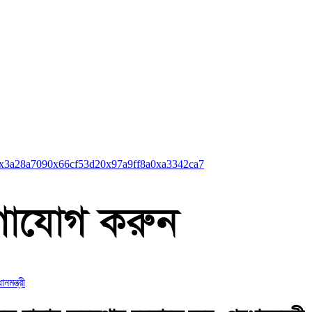
x3a28a709
0x66cf53d2
0x97a9ff8a
0xa3342ca7
মন্ত্রী