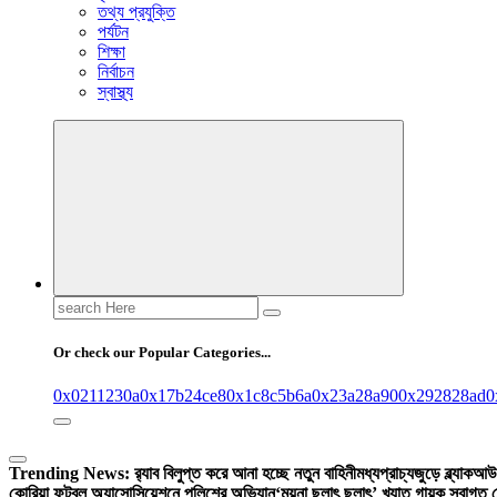
তথ্য প্রযুক্তি
পর্যটন
শিক্ষা
নির্বাচন
স্বাস্থ্য
Search
for:
Or check our Popular Categories...
0x0211230a
0x17b24ce8
0x1c8c5b6a
0x23a28a90
0x292828ad
0
Trending News:
র‍্যাব বিলুপ্ত করে আনা হচ্ছে নতুন বাহিনী
মধ্যপ্রাচ্যজুড়ে ব্ল্যাকআউ
কোরিয়া ফুটবল অ্যাসোসিয়েশনে পুলিশের অভিযান
‘ময়না ছলাৎ ছলাৎ’ খ্যাত গায়ক স্বাগত 