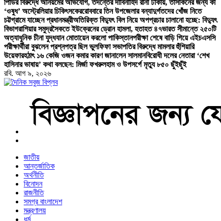
পিডির বিরুদ্ধে অনিয়মের অভিযোগ, তদন্তের দাবি
নাহিদ রানা ঢাকায়, তাসকিনের জন্য কী
‘ওষুধ’ অস্ট্রেলিয়ার চিকিৎসকের
রোববারে তিন উপজেলার বন্যাদুর্গতদের খোঁজ নিতে
চট্টগ্রামে যাচ্ছেন প্রধানমন্ত্রী
অতিরিক্ত বিদ্যুৎ বিল নিয়ে অপপ্রচার চালানো হচ্ছে: বিদ্যুৎ
বিভাগ
রাশিয়ার সমুদ্রসৈকতে ইউক্রেনের ড্রোন হামলা, হতাহত ৪৭
ভারত সীমান্তে ২৫০টি
অত্যাধুনিক চীনা যুদ্ধযান মোতায়েন করলো পাকিস্তান
পরীক্ষা শেষে বাড়ি গিয়ে এইচএসসি
পরীক্ষার্থীরা বুঝলেন প্রশ্নপত্র ছিল ভুল
ফিফা সভাপতির বিরুদ্ধে মামলার হুঁশিয়ারি
উয়েফার
হঠাৎ ১৬ কেজি ওজন কমার কারণ জানালেন সালমান
বিরোধী দলের নেতারা ‘শেখ
হাসিনার ভাষায়’ কথা বলছেন: মির্জা ফখরুল
হাম ও উপসর্গে মৃত্যু ৮৫০ ছুঁইছুঁই
রবি. আগ ৯, ২০২৬
বাংলা নিউজ পেপার
জাতীয়
আন্তর্জাতিক
অর্থনীতি
বিনোদন
রাজনীতি
সমগ্র বাংলাদেশ
মন্ত্রণালয়
ধর্ম