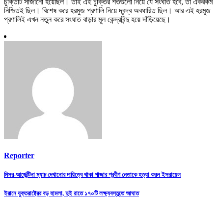
চুক্তিটি সাজানো হয়েছিল। তাই এই চুক্তির শর্তগুলো নিয়ে যে সংঘাত হবে, তা একরকম
নিশ্চিতই ছিল। বিশেষ করে হরমুজ প্রণালি নিয়ে দ্বন্দ্ব অবধারিত ছিল। আর এই হরমুজ
প্রণালিই এখন নতুন করে সংঘাত বাড়ার মূল কেন্দ্রবিন্দু হয়ে দাঁড়িয়েছে।
Reporter
Post
মিসর-আর্জেন্টিনা ম্যাচ দেখানোর দায়িত্বে থাকা গাজার প্রবীণ নেতাকে হত্যা করল ইসরায়েল
navigation
ইরানে যুক্তরাষ্ট্রের বড় হামলা, দুই রাতে ১৭০টি লক্ষ্যবস্তুতে আঘাত