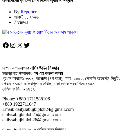
বাংলাদেশের ক্যাম্পে যোগ দিলেন অ্যাডাম আব্বাস
By
Reporter
আগস্ট ৮, ২০২৬
7 views
Facebook
Instagram
X
Twitter
সম্পাদক প্রকাশকঃ
নাসির উদ্দিন শিকদার
ভারপ্রাপ্ত সম্পাদকঃ
এস এম বদরুল আলম
প্রধান কার্যালয়ঃ ৮৫/১, নয়াপল্টন (৪র্থ তলা), ঢাকা- ১০০০, সোনালি অফসেট, প্রিন্টিং
প্রেসঃ ১৯৪/৪ ফকিরাপুল, মতিঝিল, ঢাকা থেকে প্রকাশিতঃ ১০০০
রেজিঃ নং ডিএ - ১৪১২
Phone: +880 1711588106
+880 1922711047
Email: dailysabujbiplob24@gmail.com
dailysabujbiplob25@gmail.com
dailysabujbiplob26@gmail.com
Copyright © ২০২৬ দৈনিক সবুজ বিপ্লব |