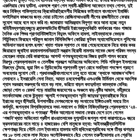
প্রতিরক্ষা চুক্তি সই
শেখ হাসিনার বক্তব্য ভারত সমর্থন করে না: রণধীর জয়সওয়াল
বগুড়ার
এরুলিয়ায় ফের দুর্ঘটনা, একসঙ্গে প্রাণ গেল স্বামী-স্ত্রী
ভিসা আবেদনে তথ্য গোপন, দুই
বছর নিষিদ্ধ পাকিস্তানের ক্রিকেটার
ত্রিদেশীয় সিরিজের ফাইনালে বাংলাদেশ ইমার্জিং
দল
ইলিয়াস কাঞ্চনের জন্য দোয়া চাইলেন রোজিনা
আওয়ামী লীগের রাজনীতিতে ফেরার
সুযোগ আছে বলে মনে করি না: জামায়াত আমির
র‍্যাব বিলুপ্ত করে আনা হচ্ছে নতুন
বাহিনী
মধ্যপ্রাচ্যজুড়ে ব্ল্যাকআউটের হুঁশিয়ারি ইরানের
যুদ্ধবিরতি কার্যকরের পরও গাজায়
দৈনিক এক শিশুর প্রাণহানি
টাঙ্গাইলে বিদ্যুৎ অফিসে হামলা, লাইনম্যানকে বেধড়ক
পিটুনি
কবে ফিরছেন শরিফুল জানাল বিসিবি
দক্ষিণ কোরিয়া ফুটবল অ্যাসোসিয়েশনে পুলিশের
অভিযান
‘ময়না ছলাৎ ছলাৎ’ খ্যাত গায়ক স্বাগত দে মারা গেছেন
মেয়েকে নিয়ে বাবার কবর
জিয়ারতে জুবাইদা রহমান
লালমনিরহাটে সন্ত্রাস বিরোধী মামলায় সাবেক জেলা পরিষদ সদস্য
মেহেরুন নাহার মেরি কারাগারে
৫ আগস্ট গণঅভ্যুত্থানের বিজয় র‍্যালি পালন করেছে
মিরপুর প্রেসক্লাব
ডাল ও তেলবীজ প্রকল্পে অনিয়মের অভিযোগ: পিডি শফিকুল ইসলামের
বিরুদ্ধে টেন্ডার, ভুয়া বিল ও সিন্ডিকেটের প্রশ্ন
নদী দূষণ রোধে সমন্বিত পদক্ষেপ গ্রহণে
অবহেলার সুযোগ নেই : প্রধানমন্ত্রী
বাংলাদেশে চালু হতে যাচ্ছে ‘ক্যাফে আমাজন’
দক্ষিণ
লেবাননে ২ ইসরায়েলি সেনা নিহত, আহত ৪
মহেশখালীর এলএনজি টার্মিনাল থেকে আংশিক
গ্যাস সরবরাহ শুরু
স্বর্ণের দামে বড় লাফ, ভরিতে বাড়ল কত
দুর্দান্ত কামব্যাক মেসির:
জোড়া গোল ও রেকর্ড গড়ে মায়ামির জয়
দেশের ৬ অঞ্চলে ঝড়-বৃষ্টির আভাস, নদীবন্দরে
সতর্কতা
আজ থেকে উন্মুক্ত ‘জুলাই গণঅভ্যুত্থান স্মৃতি জাদুঘর’
যুক্তরাষ্ট্রকে ঘিরে
ইরানের নতুন হুঁশিয়ারি, উপসাগরীয় দেশগুলোকে বড় সংঘাতের ইঙ্গিত
একই সময়ে তিন
কর্মসূচি, জগন্নাথ বিশ্ববিদ্যালয়ে সভা-সমাবেশ ও মিছিল নিষিদ্ধ
মিরপুর প্রেসক্লাবে ‘২৪-
এর গণঅভ্যুত্থান ও গণতন্ত্র’ শীর্ষক আলোচনা সভা
না ফেরার দেশে চলে গেলেন
‘গজনি’খ্যাত অভিনেতা প্রদীপ রাওয়াত
সাবেক যুগ্মসচিব জগলুল পাশা কারাগারে
১৬ বছরে
ক্রসফায়ারের নামে সাড়ে ৪ হাজারেরও বেশি মানুষকে হত্যা: আইনমন্ত্রী
ব্যালিস্টিক
ক্ষেপণাস্ত্র দিয়ে সৌদি তেল ট্যাংকারে হামলার দাবি হুথিদের
প্রেমিকের সঙ্গে তীব্র ঝগড়ার
পর ১৮ তলা থেকে লাফ দিয়েও অলৌকিকভাবে বেঁচে গেলেন তরুণী
ভোলায় ৫ম শ্রেণির