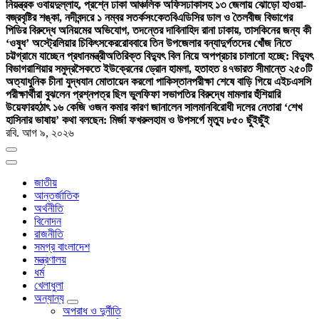
নিয়ন্ত্রক ওবায়দুল্লাহ, প্রশ্নে ঢাকা আঞ্চলিক অফিস
ঢাকাসহ ১৩ জেলায় ঝোড়ো হাওয়া-
বজ্রবৃষ্টির শঙ্কা, নদীবন্দরে ১ নম্বর সতর্কসংকেত
বিএডিসির ডাল ও তৈলবীজ বিভাগের
পিডির বিরুদ্ধে অনিয়মের অভিযোগ, তদন্তের দাবি
নাহিদ রানা ঢাকায়, তাসকিনের জন্য কী
‘ওষুধ’ অস্ট্রেলিয়ার চিকিৎসকের
রোববারে তিন উপজেলার বন্যাদুর্গতদের খোঁজ নিতে
চট্টগ্রামে যাচ্ছেন প্রধানমন্ত্রী
অতিরিক্ত বিদ্যুৎ বিল নিয়ে অপপ্রচার চালানো হচ্ছে: বিদ্যুৎ
বিভাগ
রাশিয়ার সমুদ্রসৈকতে ইউক্রেনের ড্রোন হামলা, হতাহত ৪৭
ভারত সীমান্তে ২৫০টি
অত্যাধুনিক চীনা যুদ্ধযান মোতায়েন করলো পাকিস্তান
পরীক্ষা শেষে বাড়ি গিয়ে এইচএসসি
পরীক্ষার্থীরা বুঝলেন প্রশ্নপত্র ছিল ভুল
ফিফা সভাপতির বিরুদ্ধে মামলার হুঁশিয়ারি
উয়েফার
হঠাৎ ১৬ কেজি ওজন কমার কারণ জানালেন সালমান
বিরোধী দলের নেতারা ‘শেখ
হাসিনার ভাষায়’ কথা বলছেন: মির্জা ফখরুল
হাম ও উপসর্গে মৃত্যু ৮৫০ ছুঁইছুঁই
রবি. আগ ৯, ২০২৬
জাতীয়
আন্তর্জাতিক
অর্থনীতি
বিনোদন
রাজনীতি
সমগ্র বাংলাদেশ
মন্ত্রণালয়
ধর্ম
খেলাধুলা
অন্যান্য
অপরাধ ও দুর্নীতি