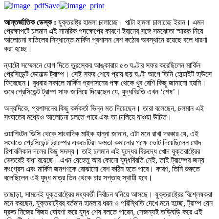
Save
আন্তর্জাতিক ডেস্ক :
যুক্তরাষ্ট্র হামলা চালাচ্ছে। পাল্টা হামলা চালাচ্ছে ইরান। এমন
প্রেক্ষাপটে চলমান এই সামরিক পদক্ষেপের কারণে ইরানের সঙ্গে সমঝোতা স্মারক নিয়ে
আলোচনা বাতিলের সিদ্ধান্তে মার্কিন প্রশাসন বেশ কঠোর অবস্থানে রয়েছে বলে ধারণা
করা হচ্ছে।
ন্যাটো সম্মেলনে যোগ দিতে তুরস্কের আঙ্কারায় ৫৩ ঘণ্টার সফর করেছিলেন মার্কিন
প্রেসিডেন্ট ডোনাল্ড ট্রাম্প। সেই সফর শেষে প্রায় ছয় ঘণ্টা আগে তিনি হোয়াইট হাউসে
ফিরেছেন। বুধবার সকালে মার্কিন প্রশাসনের পক্ষ থেকে খুব বেশি কিছু জানানো হয়নি।
তবে প্রেসিডেন্ট ট্রাম্প সাফ জানিয়ে দিয়েছেন যে, যুদ্ধবিরতি এখন ‘শেষ’।
অন্যদিকে, প্রশাসনের কিছু কর্মকর্তা ভিন্ন মত দিয়েছেন। তারা বলেছেন, চলমান এই
সংঘাতের মধ্যেও আলোচনা চলতে পারে এবং তা চালিয়ে যাওয়া উচিত।
ওয়াশিংটন ডিসি থেকে সাংবাদিক মাইক হান্না জানান, এটা মনে রাখা দরকার যে, এই
সংঘাতে প্রেসিডেন্ট ট্রাম্পের একচেটিয়া ক্ষমতা কমানোর পক্ষে ভোট দিয়েছিলেন খোদ
রিপাবলিকান দলের কিছু সদস্য। তাই চলমান এই যুদ্ধের বিরুদ্ধে খোদ যুক্তরাষ্ট্রের
ভেতরেই বাধা রয়েছে। এখন যেহেতু আর কোনো যুদ্ধবিরতি নেই, তাই ট্রাম্পের জন্য
কংগ্রেস এবং মার্কিন জনগণকে বোঝানো বেশ কঠিন হতে পারে। কারণ, তিনি শুরুতে
বলেছিলেন এই যুদ্ধ মাত্র তিন থেকে চার সপ্তাহ স্থায়ী হবে।
তাছাড়া, সামনেই যুক্তরাষ্ট্রের মধ্যবর্তী নির্বাচন ঘনিয়ে আসছে। যুক্তরাষ্ট্রের বিশ্লেষকরা
মনে করছেন, যুক্তরাষ্ট্রের বর্তমান হামলার ধরন ও পরিস্থিতি দেখে মনে হচ্ছে, ট্রাম্প যেন
দ্রুত নিজের বিজয় ঘোষণা করে যুদ্ধ শেষ বলতে পারেন, সেজন্যই তড়িঘড়ি করে এই