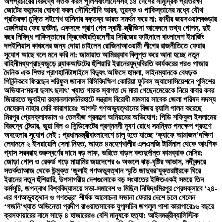
অপপ্রচারের বিরুদ্ধে সতর্ক করল পুলিশ
বাংলাদেশসহ ১৪ দেশের সামুদ্রিক প্রতিরক্ষা
জোটের কমান্ডার ঘোষণা করল সৌদি
সৌদি আরব, তুরস্ক ও পাকিস্তানের মধ্যে যৌথ
প্রতিরক্ষা চুক্তি সই
শেখ হাসিনার বক্তব্য ভারত সমর্থন করে না: রণধীর জয়সওয়াল
বগুড়ার
এরুলিয়ায় ফের দুর্ঘটনা, একসঙ্গে প্রাণ গেল স্বামী-স্ত্রী
ভিসা আবেদনে তথ্য গোপন, দুই
বছর নিষিদ্ধ পাকিস্তানের ক্রিকেটার
ত্রিদেশীয় সিরিজের ফাইনালে বাংলাদেশ ইমার্জিং
দল
ইলিয়াস কাঞ্চনের জন্য দোয়া চাইলেন রোজিনা
আওয়ামী লীগের রাজনীতিতে ফেরার
সুযোগ আছে বলে মনে করি না: জামায়াত আমির
র‍্যাব বিলুপ্ত করে আনা হচ্ছে নতুন
বাহিনী
মধ্যপ্রাচ্যজুড়ে ব্ল্যাকআউটের হুঁশিয়ারি ইরানের
যুদ্ধবিরতি কার্যকরের পরও গাজায়
দৈনিক এক শিশুর প্রাণহানি
টাঙ্গাইলে বিদ্যুৎ অফিসে হামলা, লাইনম্যানকে বেধড়ক
পিটুনি
কবে ফিরছেন শরিফুল জানাল বিসিবি
দক্ষিণ কোরিয়া ফুটবল অ্যাসোসিয়েশনে পুলিশের
অভিযান
‘ময়না ছলাৎ ছলাৎ’ খ্যাত গায়ক স্বাগত দে মারা গেছেন
মেয়েকে নিয়ে বাবার কবর
জিয়ারতে জুবাইদা রহমান
লালমনিরহাটে সন্ত্রাস বিরোধী মামলায় সাবেক জেলা পরিষদ সদস্য
মেহেরুন নাহার মেরি কারাগারে
৫ আগস্ট গণঅভ্যুত্থানের বিজয় র‍্যালি পালন করেছে
মিরপুর প্রেসক্লাব
ডাল ও তেলবীজ প্রকল্পে অনিয়মের অভিযোগ: পিডি শফিকুল ইসলামের
বিরুদ্ধে টেন্ডার, ভুয়া বিল ও সিন্ডিকেটের প্রশ্ন
নদী দূষণ রোধে সমন্বিত পদক্ষেপ গ্রহণে
অবহেলার সুযোগ নেই : প্রধানমন্ত্রী
বাংলাদেশে চালু হতে যাচ্ছে ‘ক্যাফে আমাজন’
দক্ষিণ
লেবাননে ২ ইসরায়েলি সেনা নিহত, আহত ৪
মহেশখালীর এলএনজি টার্মিনাল থেকে আংশিক
গ্যাস সরবরাহ শুরু
স্বর্ণের দামে বড় লাফ, ভরিতে বাড়ল কত
দুর্দান্ত কামব্যাক মেসির:
জোড়া গোল ও রেকর্ড গড়ে মায়ামির জয়
দেশের ৬ অঞ্চলে ঝড়-বৃষ্টির আভাস, নদীবন্দরে
সতর্কতা
আজ থেকে উন্মুক্ত ‘জুলাই গণঅভ্যুত্থান স্মৃতি জাদুঘর’
যুক্তরাষ্ট্রকে ঘিরে
ইরানের নতুন হুঁশিয়ারি, উপসাগরীয় দেশগুলোকে বড় সংঘাতের ইঙ্গিত
একই সময়ে তিন
কর্মসূচি, জগন্নাথ বিশ্ববিদ্যালয়ে সভা-সমাবেশ ও মিছিল নিষিদ্ধ
মিরপুর প্রেসক্লাবে ‘২৪-
এর গণঅভ্যুত্থান ও গণতন্ত্র’ শীর্ষক আলোচনা সভা
না ফেরার দেশে চলে গেলেন
‘গজনি’খ্যাত অভিনেতা প্রদীপ রাওয়াত
সাবেক যুগ্মসচিব জগলুল পাশা কারাগারে
১৬ বছরে
ক্রসফায়ারের নামে সাড়ে ৪ হাজারেরও বেশি মানুষকে হত্যা: আইনমন্ত্রী
ব্যালিস্টিক