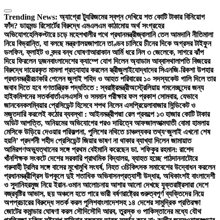
Skip
to
Trending News:
অ্যাগ্রো ট্যুরিজমের স্বপ্ন দেখিয়ে শত কোটি টাকার বিনিয়োগ
content
ফাঁদ? ডায়মন্ড রিসোর্টের বিরুদ্ধে এমএলএম কাঠামোয় অর্থ সংগ্রহের
অভিযোগ
হেলিকপ্টারে চড়ে মহেশখালীর পথে প্রধানমন্ত্রী
জ্বালানি তেল আমদানি নীতিমালা
নিয়ে বিভ্রান্তি, যা বলছে মন্ত্রণালয়
জাপানে তাণ্ডব চালিয়ে চীনের দিকে অগ্রসর টাইফুন
ডলফিন, ফ্লাইট ও বন্দর বন্ধ ঘোষণা
আরাকান আর্মি ধরে নিল ৩ জেলেকে, সাগরে ঝাঁপ
দিয়ে ফিরলেন দুজন
বাংলাদেশের ক্যাম্পে যোগ দিলেন অ্যাডাম আব্বাস
থালাপতি বিজয়ের
বিরুদ্ধে দায়েরকৃত মামলা প্রত্যাহার করলেন স্ত্রী
জুলাইযোদ্ধাদের সিএনজি-রিকশা উপহার
প্রধানমন্ত্রীর
চাকরি পেলেন জুলাই শহিদ ও আহত পরিবারের ১০ সদস্য
কেউ গালি দিলে তার
জবাব দিতে হবে গণতান্ত্রিক পদ্ধতিতে : স্বরাষ্ট্রমন্ত্রী
অস্ট্রেলিয়ায় গমনেচ্ছুদের জন্য
হাইকমিশনের সতর্কবার্তা
এসএসসি ও সমমান পরীক্ষার ফল প্রকাশ সোমবার, যেভাবে
জানবেন
কলম্বিয়ার প্রেসিডেন্ট হিসেবে শপথ নিলেন এসপ্রিয়েলা
বাজার সিন্ডিকেট ও
মজুতদারি করলেই কঠোর ব্যবস্থা : আইনমন্ত্রী
পদ্মা রেল প্রকল্পে ১৩ হাজার কোটি টাকার
অডিট আপত্তি, অনিয়মের অভিযোগের পরও দায়িত্বে আফজাল
আত্মঘাতী বোমা হামলায়
মেসিকে উড়িয়ে দেওয়ার পরিকল্পনা, পুলিশের নথিতে চাঞ্চল্যকর তথ্য
‘জুলাই এখনো শেষ
হয়নি’ প্রদর্শনী শহীদ প্রেসিডেন্ট জিয়ার ভাষণ না থাকার ব্যাখ্যা দিলেন জামায়াত
আমির
গণঅভ্যুত্থানের সঙ্গে প্রথম বেইমানি করেছেন ডা. শফিকুর রহমান: রাশেদ
খাঁন
শিক্ষক সংকটে দেশের সরকারি প্রাথমিক বিদ্যালয়, ব্যাহত হচ্ছে পাঠদান
নাটোরে
গরুবাহী ট্রলির সঙ্গে বাসের মুখোমুখি সংঘর্ষ, নিহত ৩
চিকিৎসক সমাবেশের উদ্বোধন করলেন
প্রধানমন্ত্রী
গ্রিস উপকূলে দুই শতাধিক অভিবাসনপ্রত্যাশী উদ্ধার, অধিকাংশই বাংলাদেশী
ও সুদানি
হরমুজ নিয়ে ইরান-ওমান আলোচনায় আশার আলো দেখছে যুক্তরাষ্ট্র
সারা দেশে
বজ্রবৃষ্টির আভাস, ছয় অঞ্চলে হতে পারে ভারী বর্ষণ
রাষ্ট্রের গুরুত্বপূর্ণ ব্যক্তিদের নিয়ে
অপপ্রচারের বিরুদ্ধে সতর্ক করল পুলিশ
বাংলাদেশসহ ১৪ দেশের সামুদ্রিক প্রতিরক্ষা
জোটের কমান্ডার ঘোষণা করল সৌদি
সৌদি আরব, তুরস্ক ও পাকিস্তানের মধ্যে যৌথ