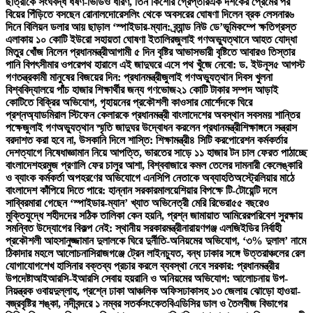
ছাত্রীকে সংঘবদ্ধ ধর্ষণ-ভিডিও ধারণ, তিন কিশোর গ্রেপ্তার
এক দশকের প্রেমের পর
বিয়ের পিঁড়িতে বসছেন রোনালদো
রেসলিং থেকে অবসরের ঘোষণা দিলেন ব্রক লেসনার
৬
দিনে বিলিয়ন ডলার আয় ছাড়াল ‘স্পাইডার-ম্যান: ব্র্যান্ড নিউ ডে’
ভূমিকম্পে ক্ষতিগ্রস্ত
এলাকায় ১০ কোটি ইউরো সহায়তা ঘোষণা ইতালির
জুলাই গণঅভ্যুত্থানে আহত যোদ্ধা
মিতুর খোঁজ নিলেন প্রধানমন্ত্রী
আগামী ৫ দিন বৃষ্টির আভাস
ভারী বৃষ্টিতে আবারও তিস্তার
পানি বিপৎসীমার ওপরে
পথ হারালে এই জাদুঘরে এসে পথ খুঁজে নেবো: ড. ইউনূস
৫ আগস্ট
গণতন্ত্রকামী মানুষের বিজয়ের দিন: প্রধানমন্ত্রী
জুলাই গণঅভ্যুত্থান দিবস খুলনা
বিশ্ববিদ্যালয়ে পাঁচ হাজার শিক্ষার্থীর জন্য গণভোজ
২১ কোটি টাকার সম্পদ আড়াই
কোটিতে বিক্রির অভিযোগ, গৃহায়নের প্রকৌশলী কাওসার মোর্শেদকে ঘিরে
প্রশ্ন
অ্যাডমিরাল স্টিফেন কেলারকে প্রধানমন্ত্রী বাংলাদেশের অবস্থান সবসময় শান্তির
পক্ষে
জুলাই গণঅভ্যুত্থান স্মৃতি জাদুঘর উদ্বোধন করলেন প্রধানমন্ত্রী
শিক্ষাঙ্গনে সন্ত্রাস
বরদাশত করা হবে না, উসকানি দিলে শাস্তি: শিক্ষামন্ত্রী
৪ সিটি করপোরেশন কর্মকর্তার
দেশত্যাগে নিষেধাজ্ঞা
মান নিয়ে আপত্তি, ভারতের সাড়ে ১১ হাজার টন চাল ফেরত পাঠাচ্ছে
বাংলাদেশ
হরমুজ প্রণালি ফের চালুর আশা, বিশ্ববাজারে কমল তেলের দাম
নারী কেলেঙ্কারি
ও ব্যাংক কর্মকর্তা অপহরণের অভিযোগে এনসিপি নেতাকে অব্যাহতি
অস্ট্রেলিয়ার মাঠে
বাংলাদেশ কাঁপিয়ে দিতে পারে: হান্নান সরকার
মালয়েশিয়ার বিপক্ষে টি-টোয়েন্টি দলে
সাব্বির
মারা গেছেন ‘স্পাইডার-ম্যান’ খ্যাত অভিনেত্রী মেরি রিভেরা
৫৫ বছরেও
মুক্তিযুদ্ধে শহীদদের সঠিক তালিকা কেন হয়নি, প্রশ্ন জামায়াত আমিরের
পরিবেশ সুরক্ষায়
সমন্বিত উদ্যোগের বিকল্প নেই: স্থানীয় সরকারমন্ত্রী
নারায়ণগঞ্জ এলজিইডির নির্বাহী
প্রকৌশলী আহসানুজ্জামান দুলালকে ঘিরে দুর্নীতি-অনিয়মের অভিযোগ, ‘৩% দুলাল’ নামে
ঠিকাদার মহলে আলোচনা
সিরাজগঞ্জে ট্রেন লাইনচ্যুত, বন্ধ ঢাকার সঙ্গে উত্তরাঞ্চলের রেল
যোগাযোগ
শেখ হাসিনার বক্তব্য প্রচার করলে ব্যবস্থা নেবে সরকার: প্রধানমন্ত্রীর
উপদেষ্টা
আইআরসি-ইআরসি সেবায় হয়রানি ও অনিয়মের অভিযোগ: আলোচনায় উপ-
নিয়ন্ত্রক ওবায়দুল্লাহ, প্রশ্নে ঢাকা আঞ্চলিক অফিস
ঢাকাসহ ১৩ জেলায় ঝোড়ো হাওয়া-
বজ্রবৃষ্টির শঙ্কা, নদীবন্দরে ১ নম্বর সতর্কসংকেত
বিএডিসির ডাল ও তৈলবীজ বিভাগের