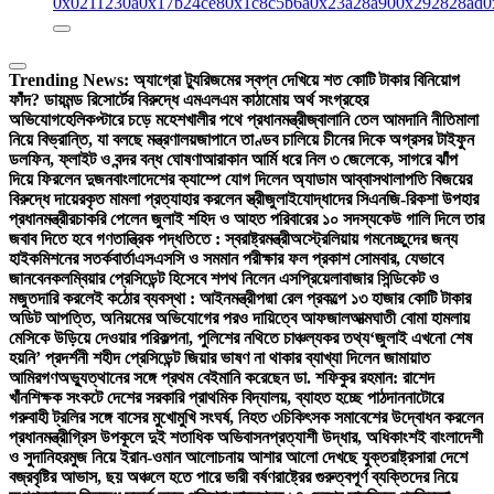
0x0211230a
0x17b24ce8
0x1c8c5b6a
0x23a28a90
0x292828ad
0
Trending News:
অ্যাগ্রো ট্যুরিজমের স্বপ্ন দেখিয়ে শত কোটি টাকার বিনিয়োগ
ফাঁদ? ডায়মন্ড রিসোর্টের বিরুদ্ধে এমএলএম কাঠামোয় অর্থ সংগ্রহের
অভিযোগ
হেলিকপ্টারে চড়ে মহেশখালীর পথে প্রধানমন্ত্রী
জ্বালানি তেল আমদানি নীতিমালা
নিয়ে বিভ্রান্তি, যা বলছে মন্ত্রণালয়
জাপানে তাণ্ডব চালিয়ে চীনের দিকে অগ্রসর টাইফুন
ডলফিন, ফ্লাইট ও বন্দর বন্ধ ঘোষণা
আরাকান আর্মি ধরে নিল ৩ জেলেকে, সাগরে ঝাঁপ
দিয়ে ফিরলেন দুজন
বাংলাদেশের ক্যাম্পে যোগ দিলেন অ্যাডাম আব্বাস
থালাপতি বিজয়ের
বিরুদ্ধে দায়েরকৃত মামলা প্রত্যাহার করলেন স্ত্রী
জুলাইযোদ্ধাদের সিএনজি-রিকশা উপহার
প্রধানমন্ত্রীর
চাকরি পেলেন জুলাই শহিদ ও আহত পরিবারের ১০ সদস্য
কেউ গালি দিলে তার
জবাব দিতে হবে গণতান্ত্রিক পদ্ধতিতে : স্বরাষ্ট্রমন্ত্রী
অস্ট্রেলিয়ায় গমনেচ্ছুদের জন্য
হাইকমিশনের সতর্কবার্তা
এসএসসি ও সমমান পরীক্ষার ফল প্রকাশ সোমবার, যেভাবে
জানবেন
কলম্বিয়ার প্রেসিডেন্ট হিসেবে শপথ নিলেন এসপ্রিয়েলা
বাজার সিন্ডিকেট ও
মজুতদারি করলেই কঠোর ব্যবস্থা : আইনমন্ত্রী
পদ্মা রেল প্রকল্পে ১৩ হাজার কোটি টাকার
অডিট আপত্তি, অনিয়মের অভিযোগের পরও দায়িত্বে আফজাল
আত্মঘাতী বোমা হামলায়
মেসিকে উড়িয়ে দেওয়ার পরিকল্পনা, পুলিশের নথিতে চাঞ্চল্যকর তথ্য
‘জুলাই এখনো শেষ
হয়নি’ প্রদর্শনী শহীদ প্রেসিডেন্ট জিয়ার ভাষণ না থাকার ব্যাখ্যা দিলেন জামায়াত
আমির
গণঅভ্যুত্থানের সঙ্গে প্রথম বেইমানি করেছেন ডা. শফিকুর রহমান: রাশেদ
খাঁন
শিক্ষক সংকটে দেশের সরকারি প্রাথমিক বিদ্যালয়, ব্যাহত হচ্ছে পাঠদান
নাটোরে
গরুবাহী ট্রলির সঙ্গে বাসের মুখোমুখি সংঘর্ষ, নিহত ৩
চিকিৎসক সমাবেশের উদ্বোধন করলেন
প্রধানমন্ত্রী
গ্রিস উপকূলে দুই শতাধিক অভিবাসনপ্রত্যাশী উদ্ধার, অধিকাংশই বাংলাদেশী
ও সুদানি
হরমুজ নিয়ে ইরান-ওমান আলোচনায় আশার আলো দেখছে যুক্তরাষ্ট্র
সারা দেশে
বজ্রবৃষ্টির আভাস, ছয় অঞ্চলে হতে পারে ভারী বর্ষণ
রাষ্ট্রের গুরুত্বপূর্ণ ব্যক্তিদের নিয়ে