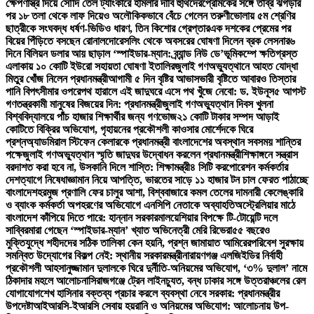
ক্ষেপণাস্ত্র দিয়ে সৌদি তেল ট্যাংকারে হামলার দাবি হুথিদের
প্রেমিকের সঙ্গে তীব্র ঝগড়ার
পর ১৮ তলা থেকে লাফ দিয়েও অলৌকিকভাবে বেঁচে গেলেন তরুণী
ভোলায় ৫ম শ্রেণির
ছাত্রীকে সংঘবদ্ধ ধর্ষণ-ভিডিও ধারণ, তিন কিশোর গ্রেপ্তার
এক দশকের প্রেমের পর
বিয়ের পিঁড়িতে বসছেন রোনালদো
রেসলিং থেকে অবসরের ঘোষণা দিলেন ব্রক লেসনার
৬
দিনে বিলিয়ন ডলার আয় ছাড়াল ‘স্পাইডার-ম্যান: ব্র্যান্ড নিউ ডে’
ভূমিকম্পে ক্ষতিগ্রস্ত
এলাকায় ১০ কোটি ইউরো সহায়তা ঘোষণা ইতালির
জুলাই গণঅভ্যুত্থানে আহত যোদ্ধা
মিতুর খোঁজ নিলেন প্রধানমন্ত্রী
আগামী ৫ দিন বৃষ্টির আভাস
ভারী বৃষ্টিতে আবারও তিস্তার
পানি বিপৎসীমার ওপরে
পথ হারালে এই জাদুঘরে এসে পথ খুঁজে নেবো: ড. ইউনূস
৫ আগস্ট
গণতন্ত্রকামী মানুষের বিজয়ের দিন: প্রধানমন্ত্রী
জুলাই গণঅভ্যুত্থান দিবস খুলনা
বিশ্ববিদ্যালয়ে পাঁচ হাজার শিক্ষার্থীর জন্য গণভোজ
২১ কোটি টাকার সম্পদ আড়াই
কোটিতে বিক্রির অভিযোগ, গৃহায়নের প্রকৌশলী কাওসার মোর্শেদকে ঘিরে
প্রশ্ন
অ্যাডমিরাল স্টিফেন কেলারকে প্রধানমন্ত্রী বাংলাদেশের অবস্থান সবসময় শান্তির
পক্ষে
জুলাই গণঅভ্যুত্থান স্মৃতি জাদুঘর উদ্বোধন করলেন প্রধানমন্ত্রী
শিক্ষাঙ্গনে সন্ত্রাস
বরদাশত করা হবে না, উসকানি দিলে শাস্তি: শিক্ষামন্ত্রী
৪ সিটি করপোরেশন কর্মকর্তার
দেশত্যাগে নিষেধাজ্ঞা
মান নিয়ে আপত্তি, ভারতের সাড়ে ১১ হাজার টন চাল ফেরত পাঠাচ্ছে
বাংলাদেশ
হরমুজ প্রণালি ফের চালুর আশা, বিশ্ববাজারে কমল তেলের দাম
নারী কেলেঙ্কারি
ও ব্যাংক কর্মকর্তা অপহরণের অভিযোগে এনসিপি নেতাকে অব্যাহতি
অস্ট্রেলিয়ার মাঠে
বাংলাদেশ কাঁপিয়ে দিতে পারে: হান্নান সরকার
মালয়েশিয়ার বিপক্ষে টি-টোয়েন্টি দলে
সাব্বির
মারা গেছেন ‘স্পাইডার-ম্যান’ খ্যাত অভিনেত্রী মেরি রিভেরা
৫৫ বছরেও
মুক্তিযুদ্ধে শহীদদের সঠিক তালিকা কেন হয়নি, প্রশ্ন জামায়াত আমিরের
পরিবেশ সুরক্ষায়
সমন্বিত উদ্যোগের বিকল্প নেই: স্থানীয় সরকারমন্ত্রী
নারায়ণগঞ্জ এলজিইডির নির্বাহী
প্রকৌশলী আহসানুজ্জামান দুলালকে ঘিরে দুর্নীতি-অনিয়মের অভিযোগ, ‘৩% দুলাল’ নামে
ঠিকাদার মহলে আলোচনা
সিরাজগঞ্জে ট্রেন লাইনচ্যুত, বন্ধ ঢাকার সঙ্গে উত্তরাঞ্চলের রেল
যোগাযোগ
শেখ হাসিনার বক্তব্য প্রচার করলে ব্যবস্থা নেবে সরকার: প্রধানমন্ত্রীর
উপদেষ্টা
আইআরসি-ইআরসি সেবায় হয়রানি ও অনিয়মের অভিযোগ: আলোচনায় উপ-