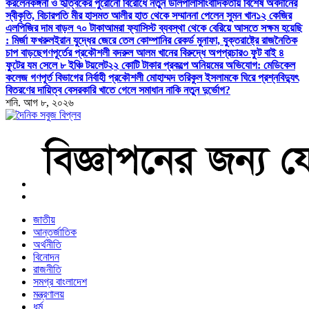
করলেন
কঙ্গনা ও হৃত্বিকের পুরোনো বিরোধে নতুন ডালপালা
সাংবাদিকতায় বিশেষ অবদানের
স্বীকৃতি, বিচারপতি মীর হাসমত আলীর হাত থেকে সম্মাননা পেলেন সুমন খান
১২ কেজির
এলপিজির দাম বাড়ল ৭০ টাকা
আমরা ফ্যাসিস্ট ব্যবস্থা থেকে বেরিয়ে আসতে সক্ষম হয়েছি
: মির্জা ফখরুল
ইরান যুদ্ধের জেরে তেল কোম্পানির রেকর্ড মুনাফা, যুক্তরাষ্ট্রে রাজনৈতিক
চাপ বাড়ছে
গণপূর্তের প্রকৌশলী বদরুল আলম খানের বিরুদ্ধে অপপ্রচার
৩ ফুট বাই ৪
ফুটের যম সেলে ৮ ইঞ্চি টয়লেট
২২ কোটি টাকার প্রকল্পে অনিয়মের অভিযোগ: মেডিকেল
কলেজ গণপূর্ত বিভাগের নির্বাহী প্রকৌশলী মোহাম্মদ তরিকুল ইসলামকে ঘিরে প্রশ্ন
বিদ্যুৎ
বিতরণের দায়িত্ব বেসরকারি খাতে গেলে সমাধান নাকি নতুন দুর্ভোগ?
শনি. আগ ৮, ২০২৬
বাংলা নিউজ পেপার
জাতীয়
আন্তর্জাতিক
অর্থনীতি
বিনোদন
রাজনীতি
সমগ্র বাংলাদেশ
মন্ত্রণালয়
ধর্ম