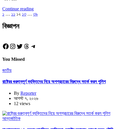
Continue reading
Posts
১
…
১১
১২
১৩
…
৩৯
pagination
বিজ্ঞাপন
Facebook
Instagram
Twitter
Threads
Telegram
You Missed
জাতীয়
রাষ্ট্রের গুরুত্বপূর্ণ ব্যক্তিদের নিয়ে অপপ্রচারের বিরুদ্ধে সতর্ক করল পুলিশ
By
Reporter
আগস্ট ৭, ২০২৬
12 views
আন্তর্জাতিক