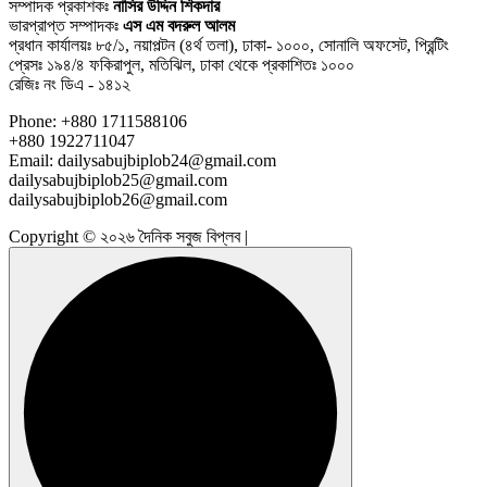
সম্পাদক প্রকাশকঃ
নাসির উদ্দিন শিকদার
ভারপ্রাপ্ত সম্পাদকঃ
এস এম বদরুল আলম
প্রধান কার্যালয়ঃ ৮৫/১, নয়াপল্টন (৪র্থ তলা), ঢাকা- ১০০০, সোনালি অফসেট, প্রিন্টিং
প্রেসঃ ১৯৪/৪ ফকিরাপুল, মতিঝিল, ঢাকা থেকে প্রকাশিতঃ ১০০০
রেজিঃ নং ডিএ - ১৪১২
Phone: +880 1711588106
+880 1922711047
Email: dailysabujbiplob24@gmail.com
dailysabujbiplob25@gmail.com
dailysabujbiplob26@gmail.com
Copyright © ২০২৬ দৈনিক সবুজ বিপ্লব |