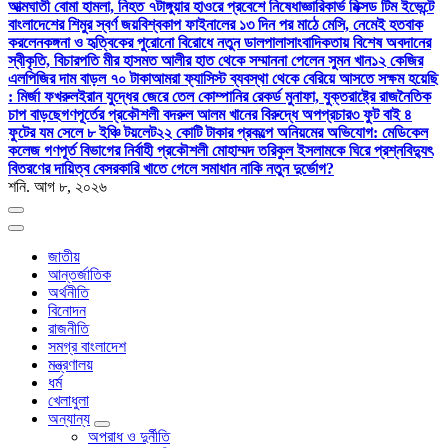
আত্মঘাতী বোমা হামলা, নিহত ৭
টাঙ্গুয়ার হাওরে প্রবেশে নিষেধাজ্ঞা
রিকার্ভ মিক্সড টিম ইভেন্টে
বাংলাদেশের শিমুর স্বর্ণ জয়
বিশ্বকাপ ফাইনালের ১৩ দিন পর মাঠে মেসি, নেমেই হতবাক
করলেন
কঙ্গনা ও হৃত্বিকের পুরোনো বিরোধে নতুন ডালপালা
সাংবাদিকতায় বিশেষ অবদানের
স্বীকৃতি, বিচারপতি মীর হাসমত আলীর হাত থেকে সম্মাননা পেলেন সুমন খান
১২ কেজির
এলপিজির দাম বাড়ল ৭০ টাকা
আমরা ফ্যাসিস্ট ব্যবস্থা থেকে বেরিয়ে আসতে সক্ষম হয়েছি
: মির্জা ফখরুল
ইরান যুদ্ধের জেরে তেল কোম্পানির রেকর্ড মুনাফা, যুক্তরাষ্ট্রে রাজনৈতিক
চাপ বাড়ছে
গণপূর্তের প্রকৌশলী বদরুল আলম খানের বিরুদ্ধে অপপ্রচার
৩ ফুট বাই ৪
ফুটের যম সেলে ৮ ইঞ্চি টয়লেট
২২ কোটি টাকার প্রকল্পে অনিয়মের অভিযোগ: মেডিকেল
কলেজ গণপূর্ত বিভাগের নির্বাহী প্রকৌশলী মোহাম্মদ তরিকুল ইসলামকে ঘিরে প্রশ্ন
বিদ্যুৎ
বিতরণের দায়িত্ব বেসরকারি খাতে গেলে সমাধান নাকি নতুন দুর্ভোগ?
শনি. আগ ৮, ২০২৬
জাতীয়
আন্তর্জাতিক
অর্থনীতি
বিনোদন
রাজনীতি
সমগ্র বাংলাদেশ
মন্ত্রণালয়
ধর্ম
খেলাধুলা
অন্যান্য
অপরাধ ও দুর্নীতি