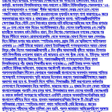
ইরানের নতুন হুঁশিয়ারি, উপসাগরীয় দেশগুলোকে বড় সংঘাতের ইঙ্গিত
একই সময়ে তিন
কর্মসূচি, জগন্নাথ বিশ্ববিদ্যালয়ে সভা-সমাবেশ ও মিছিল নিষিদ্ধ
মিরপুর প্রেসক্লাবে ‘২৪-
এর গণঅভ্যুত্থান ও গণতন্ত্র’ শীর্ষক আলোচনা সভা
না ফেরার দেশে চলে গেলেন
‘গজনি’খ্যাত অভিনেতা প্রদীপ রাওয়াত
সাবেক যুগ্মসচিব জগলুল পাশা কারাগারে
১৬ বছরে
ক্রসফায়ারের নামে সাড়ে ৪ হাজারেরও বেশি মানুষকে হত্যা: আইনমন্ত্রী
ব্যালিস্টিক
ক্ষেপণাস্ত্র দিয়ে সৌদি তেল ট্যাংকারে হামলার দাবি হুথিদের
প্রেমিকের সঙ্গে তীব্র ঝগড়ার
পর ১৮ তলা থেকে লাফ দিয়েও অলৌকিকভাবে বেঁচে গেলেন তরুণী
ভোলায় ৫ম শ্রেণির
ছাত্রীকে সংঘবদ্ধ ধর্ষণ-ভিডিও ধারণ, তিন কিশোর গ্রেপ্তার
এক দশকের প্রেমের পর
বিয়ের পিঁড়িতে বসছেন রোনালদো
রেসলিং থেকে অবসরের ঘোষণা দিলেন ব্রক লেসনার
৬
দিনে বিলিয়ন ডলার আয় ছাড়াল ‘স্পাইডার-ম্যান: ব্র্যান্ড নিউ ডে’
ভূমিকম্পে ক্ষতিগ্রস্ত
এলাকায় ১০ কোটি ইউরো সহায়তা ঘোষণা ইতালির
জুলাই গণঅভ্যুত্থানে আহত যোদ্ধা
মিতুর খোঁজ নিলেন প্রধানমন্ত্রী
আগামী ৫ দিন বৃষ্টির আভাস
ভারী বৃষ্টিতে আবারও তিস্তার
পানি বিপৎসীমার ওপরে
পথ হারালে এই জাদুঘরে এসে পথ খুঁজে নেবো: ড. ইউনূস
৫ আগস্ট
গণতন্ত্রকামী মানুষের বিজয়ের দিন: প্রধানমন্ত্রী
জুলাই গণঅভ্যুত্থান দিবস খুলনা
বিশ্ববিদ্যালয়ে পাঁচ হাজার শিক্ষার্থীর জন্য গণভোজ
২১ কোটি টাকার সম্পদ আড়াই
কোটিতে বিক্রির অভিযোগ, গৃহায়নের প্রকৌশলী কাওসার মোর্শেদকে ঘিরে
প্রশ্ন
অ্যাডমিরাল স্টিফেন কেলারকে প্রধানমন্ত্রী বাংলাদেশের অবস্থান সবসময় শান্তির
পক্ষে
জুলাই গণঅভ্যুত্থান স্মৃতি জাদুঘর উদ্বোধন করলেন প্রধানমন্ত্রী
শিক্ষাঙ্গনে সন্ত্রাস
বরদাশত করা হবে না, উসকানি দিলে শাস্তি: শিক্ষামন্ত্রী
৪ সিটি করপোরেশন কর্মকর্তার
দেশত্যাগে নিষেধাজ্ঞা
মান নিয়ে আপত্তি, ভারতের সাড়ে ১১ হাজার টন চাল ফেরত পাঠাচ্ছে
বাংলাদেশ
হরমুজ প্রণালি ফের চালুর আশা, বিশ্ববাজারে কমল তেলের দাম
নারী কেলেঙ্কারি
ও ব্যাংক কর্মকর্তা অপহরণের অভিযোগে এনসিপি নেতাকে অব্যাহতি
অস্ট্রেলিয়ার মাঠে
বাংলাদেশ কাঁপিয়ে দিতে পারে: হান্নান সরকার
মালয়েশিয়ার বিপক্ষে টি-টোয়েন্টি দলে
সাব্বির
মারা গেছেন ‘স্পাইডার-ম্যান’ খ্যাত অভিনেত্রী মেরি রিভেরা
৫৫ বছরেও
মুক্তিযুদ্ধে শহীদদের সঠিক তালিকা কেন হয়নি, প্রশ্ন জামায়াত আমিরের
পরিবেশ সুরক্ষায়