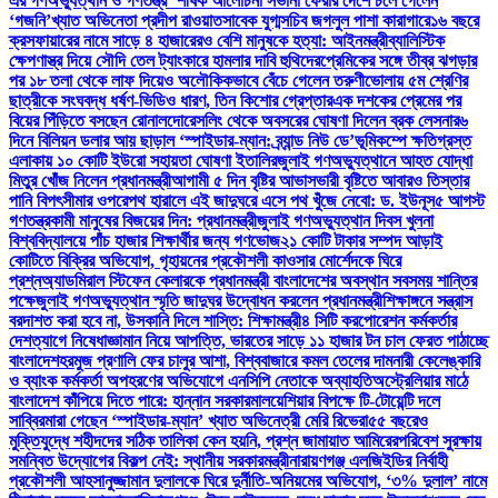
এর গণঅভ্যুত্থান ও গণতন্ত্র’ শীর্ষক আলোচনা সভা
না ফেরার দেশে চলে গেলেন
‘গজনি’খ্যাত অভিনেতা প্রদীপ রাওয়াত
সাবেক যুগ্মসচিব জগলুল পাশা কারাগারে
১৬ বছরে
ক্রসফায়ারের নামে সাড়ে ৪ হাজারেরও বেশি মানুষকে হত্যা: আইনমন্ত্রী
ব্যালিস্টিক
ক্ষেপণাস্ত্র দিয়ে সৌদি তেল ট্যাংকারে হামলার দাবি হুথিদের
প্রেমিকের সঙ্গে তীব্র ঝগড়ার
পর ১৮ তলা থেকে লাফ দিয়েও অলৌকিকভাবে বেঁচে গেলেন তরুণী
ভোলায় ৫ম শ্রেণির
ছাত্রীকে সংঘবদ্ধ ধর্ষণ-ভিডিও ধারণ, তিন কিশোর গ্রেপ্তার
এক দশকের প্রেমের পর
বিয়ের পিঁড়িতে বসছেন রোনালদো
রেসলিং থেকে অবসরের ঘোষণা দিলেন ব্রক লেসনার
৬
দিনে বিলিয়ন ডলার আয় ছাড়াল ‘স্পাইডার-ম্যান: ব্র্যান্ড নিউ ডে’
ভূমিকম্পে ক্ষতিগ্রস্ত
এলাকায় ১০ কোটি ইউরো সহায়তা ঘোষণা ইতালির
জুলাই গণঅভ্যুত্থানে আহত যোদ্ধা
মিতুর খোঁজ নিলেন প্রধানমন্ত্রী
আগামী ৫ দিন বৃষ্টির আভাস
ভারী বৃষ্টিতে আবারও তিস্তার
পানি বিপৎসীমার ওপরে
পথ হারালে এই জাদুঘরে এসে পথ খুঁজে নেবো: ড. ইউনূস
৫ আগস্ট
গণতন্ত্রকামী মানুষের বিজয়ের দিন: প্রধানমন্ত্রী
জুলাই গণঅভ্যুত্থান দিবস খুলনা
বিশ্ববিদ্যালয়ে পাঁচ হাজার শিক্ষার্থীর জন্য গণভোজ
২১ কোটি টাকার সম্পদ আড়াই
কোটিতে বিক্রির অভিযোগ, গৃহায়নের প্রকৌশলী কাওসার মোর্শেদকে ঘিরে
প্রশ্ন
অ্যাডমিরাল স্টিফেন কেলারকে প্রধানমন্ত্রী বাংলাদেশের অবস্থান সবসময় শান্তির
পক্ষে
জুলাই গণঅভ্যুত্থান স্মৃতি জাদুঘর উদ্বোধন করলেন প্রধানমন্ত্রী
শিক্ষাঙ্গনে সন্ত্রাস
বরদাশত করা হবে না, উসকানি দিলে শাস্তি: শিক্ষামন্ত্রী
৪ সিটি করপোরেশন কর্মকর্তার
দেশত্যাগে নিষেধাজ্ঞা
মান নিয়ে আপত্তি, ভারতের সাড়ে ১১ হাজার টন চাল ফেরত পাঠাচ্ছে
বাংলাদেশ
হরমুজ প্রণালি ফের চালুর আশা, বিশ্ববাজারে কমল তেলের দাম
নারী কেলেঙ্কারি
ও ব্যাংক কর্মকর্তা অপহরণের অভিযোগে এনসিপি নেতাকে অব্যাহতি
অস্ট্রেলিয়ার মাঠে
বাংলাদেশ কাঁপিয়ে দিতে পারে: হান্নান সরকার
মালয়েশিয়ার বিপক্ষে টি-টোয়েন্টি দলে
সাব্বির
মারা গেছেন ‘স্পাইডার-ম্যান’ খ্যাত অভিনেত্রী মেরি রিভেরা
৫৫ বছরেও
মুক্তিযুদ্ধে শহীদদের সঠিক তালিকা কেন হয়নি, প্রশ্ন জামায়াত আমিরের
পরিবেশ সুরক্ষায়
সমন্বিত উদ্যোগের বিকল্প নেই: স্থানীয় সরকারমন্ত্রী
নারায়ণগঞ্জ এলজিইডির নির্বাহী
প্রকৌশলী আহসানুজ্জামান দুলালকে ঘিরে দুর্নীতি-অনিয়মের অভিযোগ, ‘৩% দুলাল’ নামে