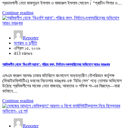
প্রভাবশালী নেতা মাকসুদুল ইসলাম ও মাজারুল ইসলাম সোহেল। “প্রাচীন পিলার ও…
Continue reading
Reporter
অপরাধ ও দুর্নীতি
এপ্রিল ১৫, ২০২৬
413 views
শ্রমিকলীগ থেকে ‘বিএনপি ঘরানা’: পরিচয় বদল, নির্যাতন-দখলদারিত্বের অভিযোগ আরও ভয়ঙ্কর
এসএম বদরুল আলমঃ ঢাকার মতিঝিলে বাংলাদেশ অভ্যন্তরীণ নৌপরিবহন কর্তৃপক্ষ
(বিআইডব্লিউটিএ) ভবনের নিচতলায় ভয়ঙ্কর এক ‘টর্চার সেল’ গড়ে তোলার অভিযোগ
উঠেছে শ্রমিকলীগের সাবেক নেতা মাজহার, আক্তার ও শফিক গং-এর বিরুদ্ধে—যারা
বর্তমানে…
Continue reading
Reporter