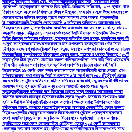
সমন্বিত উদ্যোগের বিকল্প নেই: স্থানীয় সরকারমন্ত্রী
নারায়ণগঞ্জ এলজিইডির নির্বাহী
প্রকৌশলী আহসানুজ্জামান দুলালকে ঘিরে দুর্নীতি-অনিয়মের অভিযোগ, ‘৩% দুলাল’ নামে
ঠিকাদার মহলে আলোচনা
সিরাজগঞ্জে ট্রেন লাইনচ্যুত, বন্ধ ঢাকার সঙ্গে উত্তরাঞ্চলের রেল
যোগাযোগ
শেখ হাসিনার বক্তব্য প্রচার করলে ব্যবস্থা নেবে সরকার: প্রধানমন্ত্রীর
উপদেষ্টা
আইআরসি-ইআরসি সেবায় হয়রানি ও অনিয়মের অভিযোগ: আলোচনায় উপ-
নিয়ন্ত্রক ওবায়দুল্লাহ, প্রশ্নে ঢাকা আঞ্চলিক অফিস
ঢাকাসহ ১৩ জেলায় ঝোড়ো হাওয়া-
বজ্রবৃষ্টির শঙ্কা, নদীবন্দরে ১ নম্বর সতর্কসংকেত
বিএডিসির ডাল ও তৈলবীজ বিভাগের
পিডির বিরুদ্ধে অনিয়মের অভিযোগ, তদন্তের দাবি
নাহিদ রানা ঢাকায়, তাসকিনের জন্য কী
‘ওষুধ’ অস্ট্রেলিয়ার চিকিৎসকের
রোববারে তিন উপজেলার বন্যাদুর্গতদের খোঁজ নিতে
চট্টগ্রামে যাচ্ছেন প্রধানমন্ত্রী
অতিরিক্ত বিদ্যুৎ বিল নিয়ে অপপ্রচার চালানো হচ্ছে: বিদ্যুৎ
বিভাগ
রাশিয়ার সমুদ্রসৈকতে ইউক্রেনের ড্রোন হামলা, হতাহত ৪৭
ভারত সীমান্তে ২৫০টি
অত্যাধুনিক চীনা যুদ্ধযান মোতায়েন করলো পাকিস্তান
পরীক্ষা শেষে বাড়ি গিয়ে এইচএসসি
পরীক্ষার্থীরা বুঝলেন প্রশ্নপত্র ছিল ভুল
ফিফা সভাপতির বিরুদ্ধে মামলার হুঁশিয়ারি
উয়েফার
হঠাৎ ১৬ কেজি ওজন কমার কারণ জানালেন সালমান
বিরোধী দলের নেতারা ‘শেখ
হাসিনার ভাষায়’ কথা বলছেন: মির্জা ফখরুল
হাম ও উপসর্গে মৃত্যু ৮৫০ ছুঁইছুঁই
পূর্ব রেলের
সংকেত বিভাগে টেন্ডার অনিয়ম ও কমিশন বাণিজ্যের অভিযোগ, কেন্দ্রে প্রকৌশলী তারেক
মোহাম্মদ শামছ্ তুষার
বেনজীরের অন্য দেশের পাসপোর্ট থাকতে পারে, সন্দেহ
স্বরাষ্ট্রমন্ত্রীর
দুদক কমিশনার পদে নিয়োগের গুঞ্জনের মধ্যে আবারও আলোচনায় সাবেক
কাস্টমস কমিশনার হাফিজুর রহমান
রাজধানীর সড়কে শৃঙ্খলা: তিনবারের দরপত্রেও কাজ
হয়নি ৯ ট্রাফিক সিগন্যালে
ইরানের সঙ্গে আলোচনা শুরু সোমবার: ট্রাম্প
বাড়তে পারে
মন্ত্রিসভার আকার, বদলাতে পারে দায়িত্ব
সুদানের আদালতে সেনাবাহিনীর ড্রোন হামলায়
নিহত ৩৫
কেন্দ্রীয় নেতৃবৃন্দের আগমনকে ঘিরে বাংলাদেশ সেন্ট্রাল প্রেসক্লাব কক্সবাজার
জেলা কমিটির প্রস্তুতি সভা অনুষ্ঠিত
তিন দিনের মধ্যে স্বল্পমেয়াদি বন্যার আশঙ্কা,
প্লাবিত হতে পারে যেসব জেলা
জুলাইয়ে রেমিট্যান্স এসেছে ২৮৫ কোটি ডলার
দাবানল
নেভানোর সময় মাঝ আকাশে দুই হেলিকপ্টারের সংঘর্ষ
পাকিস্তানে বিক্ষোভস্থলের মাঝে