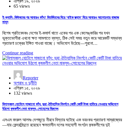
এপ্রিল ১৯, ২০২৬
65 views
ই-ভ্যালি–কিউকমের পর আবারও ফাঁদ? বিতর্কিতদের ঘিরে ‘বাইক স্ক্যাম’ ঘিরে আবারও আলোচনায় বাজাজ
মামুন
বিশেষ প্রতিবেদকঃ দেশের ই-কমার্স খাতে একের পর এক কেলেঙ্কারির পর যখন
ভুক্তভোগীরা এখনো ক্ষত সামলাতে ব্যস্ত, ঠিক সেই সময় নতুন করে আরেকটি সম্ভাব্য
প্রতারণা চক্রের ইঙ্গিত পাওয়া যাচ্ছে। অভিযোগ উঠেছে—পুরনো…
Continue reading
Reporter
অপরাধ ও দুর্নীতি
এপ্রিল ১৫, ২০২৬
132 views
বিলাসবহুল হোটেলে সাজানো ফাঁদ: ভুয়া ঐতিহাসিক নিদর্শনে কোটি কোটি টাকা হাতিয়ে নেওয়ার অভিযোগ
উঠলো কৃষকলীগ নেতা মাকসুদ–সোহেলের বিরুদ্ধে
এসএম বদরুল আলমঃ দেশজুড়ে নীরবে বিস্তার ঘটেছে এক ভয়ংকর প্রতারণা সাম্রাজ্যের
—যার কেন্দ্রবিন্দুতে রয়েছেন ক্ষমতাসীন দলের সহযোগী সংগঠন কৃষকলীগের দুই