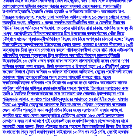
ঠিকাদার মহলে আলোচনা
সিরাজগঞ্জে ট্রেন লাইনচ্যুত, বন্ধ ঢাকার সঙ্গে উত্তরাঞ্চলের রেল
যোগাযোগ
শেখ হাসিনার বক্তব্য প্রচার করলে ব্যবস্থা নেবে সরকার: প্রধানমন্ত্রীর
উপদেষ্টা
আইআরসি-ইআরসি সেবায় হয়রানি ও অনিয়মের অভিযোগ: আলোচনায় উপ-
নিয়ন্ত্রক ওবায়দুল্লাহ, প্রশ্নে ঢাকা আঞ্চলিক অফিস
ঢাকাসহ ১৩ জেলায় ঝোড়ো হাওয়া-
বজ্রবৃষ্টির শঙ্কা, নদীবন্দরে ১ নম্বর সতর্কসংকেত
বিএডিসির ডাল ও তৈলবীজ বিভাগের
পিডির বিরুদ্ধে অনিয়মের অভিযোগ, তদন্তের দাবি
নাহিদ রানা ঢাকায়, তাসকিনের জন্য কী
‘ওষুধ’ অস্ট্রেলিয়ার চিকিৎসকের
রোববারে তিন উপজেলার বন্যাদুর্গতদের খোঁজ নিতে
চট্টগ্রামে যাচ্ছেন প্রধানমন্ত্রী
অতিরিক্ত বিদ্যুৎ বিল নিয়ে অপপ্রচার চালানো হচ্ছে: বিদ্যুৎ
বিভাগ
রাশিয়ার সমুদ্রসৈকতে ইউক্রেনের ড্রোন হামলা, হতাহত ৪৭
ভারত সীমান্তে ২৫০টি
অত্যাধুনিক চীনা যুদ্ধযান মোতায়েন করলো পাকিস্তান
পরীক্ষা শেষে বাড়ি গিয়ে এইচএসসি
পরীক্ষার্থীরা বুঝলেন প্রশ্নপত্র ছিল ভুল
ফিফা সভাপতির বিরুদ্ধে মামলার হুঁশিয়ারি
উয়েফার
হঠাৎ ১৬ কেজি ওজন কমার কারণ জানালেন সালমান
বিরোধী দলের নেতারা ‘শেখ
হাসিনার ভাষায়’ কথা বলছেন: মির্জা ফখরুল
হাম ও উপসর্গে মৃত্যু ৮৫০ ছুঁইছুঁই
পূর্ব রেলের
সংকেত বিভাগে টেন্ডার অনিয়ম ও কমিশন বাণিজ্যের অভিযোগ, কেন্দ্রে প্রকৌশলী তারেক
মোহাম্মদ শামছ্ তুষার
বেনজীরের অন্য দেশের পাসপোর্ট থাকতে পারে, সন্দেহ
স্বরাষ্ট্রমন্ত্রীর
দুদক কমিশনার পদে নিয়োগের গুঞ্জনের মধ্যে আবারও আলোচনায় সাবেক
কাস্টমস কমিশনার হাফিজুর রহমান
রাজধানীর সড়কে শৃঙ্খলা: তিনবারের দরপত্রেও কাজ
হয়নি ৯ ট্রাফিক সিগন্যালে
ইরানের সঙ্গে আলোচনা শুরু সোমবার: ট্রাম্প
বাড়তে পারে
মন্ত্রিসভার আকার, বদলাতে পারে দায়িত্ব
সুদানের আদালতে সেনাবাহিনীর ড্রোন হামলায়
নিহত ৩৫
কেন্দ্রীয় নেতৃবৃন্দের আগমনকে ঘিরে বাংলাদেশ সেন্ট্রাল প্রেসক্লাব কক্সবাজার
জেলা কমিটির প্রস্তুতি সভা অনুষ্ঠিত
তিন দিনের মধ্যে স্বল্পমেয়াদি বন্যার আশঙ্কা,
প্লাবিত হতে পারে যেসব জেলা
জুলাইয়ে রেমিট্যান্স এসেছে ২৮৫ কোটি ডলার
দাবানল
নেভানোর সময় মাঝ আকাশে দুই হেলিকপ্টারের সংঘর্ষ
পাকিস্তানে বিক্ষোভস্থলের মাঝে
আত্মঘাতী বোমা হামলা, নিহত ৭
টাঙ্গুয়ার হাওরে প্রবেশে নিষেধাজ্ঞা
রিকার্ভ মিক্সড টিম ইভেন্টে
বাংলাদেশের শিমুর স্বর্ণ জয়
বিশ্বকাপ ফাইনালের ১৩ দিন পর মাঠে মেসি, নেমেই হতবাক