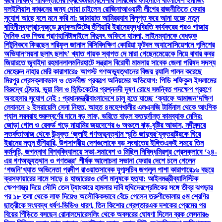
বছর নিষিদ্ধ পাকিস্তানের ক্রিকেটার
ত্রিদেশীয় সিরিজের ফাইনালে বাংলাদেশ ইমার্জিং
দল
ইলিয়াস কাঞ্চনের জন্য দোয়া চাইলেন রোজিনা
আওয়ামী লীগের রাজনীতিতে ফেরার
সুযোগ আছে বলে মনে করি না: জামায়াত আমির
র‍্যাব বিলুপ্ত করে আনা হচ্ছে নতুন
বাহিনী
মধ্যপ্রাচ্যজুড়ে ব্ল্যাকআউটের হুঁশিয়ারি ইরানের
যুদ্ধবিরতি কার্যকরের পরও গাজায়
দৈনিক এক শিশুর প্রাণহানি
টাঙ্গাইলে বিদ্যুৎ অফিসে হামলা, লাইনম্যানকে বেধড়ক
পিটুনি
কবে ফিরছেন শরিফুল জানাল বিসিবি
দক্ষিণ কোরিয়া ফুটবল অ্যাসোসিয়েশনে পুলিশের
অভিযান
‘ময়না ছলাৎ ছলাৎ’ খ্যাত গায়ক স্বাগত দে মারা গেছেন
মেয়েকে নিয়ে বাবার কবর
জিয়ারতে জুবাইদা রহমান
লালমনিরহাটে সন্ত্রাস বিরোধী মামলায় সাবেক জেলা পরিষদ সদস্য
মেহেরুন নাহার মেরি কারাগারে
৫ আগস্ট গণঅভ্যুত্থানের বিজয় র‍্যালি পালন করেছে
মিরপুর প্রেসক্লাব
ডাল ও তেলবীজ প্রকল্পে অনিয়মের অভিযোগ: পিডি শফিকুল ইসলামের
বিরুদ্ধে টেন্ডার, ভুয়া বিল ও সিন্ডিকেটের প্রশ্ন
নদী দূষণ রোধে সমন্বিত পদক্ষেপ গ্রহণে
অবহেলার সুযোগ নেই : প্রধানমন্ত্রী
বাংলাদেশে চালু হতে যাচ্ছে ‘ক্যাফে আমাজন’
দক্ষিণ
লেবাননে ২ ইসরায়েলি সেনা নিহত, আহত ৪
মহেশখালীর এলএনজি টার্মিনাল থেকে আংশিক
গ্যাস সরবরাহ শুরু
স্বর্ণের দামে বড় লাফ, ভরিতে বাড়ল কত
দুর্দান্ত কামব্যাক মেসির:
জোড়া গোল ও রেকর্ড গড়ে মায়ামির জয়
দেশের ৬ অঞ্চলে ঝড়-বৃষ্টির আভাস, নদীবন্দরে
সতর্কতা
আজ থেকে উন্মুক্ত ‘জুলাই গণঅভ্যুত্থান স্মৃতি জাদুঘর’
যুক্তরাষ্ট্রকে ঘিরে
ইরানের নতুন হুঁশিয়ারি, উপসাগরীয় দেশগুলোকে বড় সংঘাতের ইঙ্গিত
একই সময়ে তিন
কর্মসূচি, জগন্নাথ বিশ্ববিদ্যালয়ে সভা-সমাবেশ ও মিছিল নিষিদ্ধ
মিরপুর প্রেসক্লাবে ‘২৪-
এর গণঅভ্যুত্থান ও গণতন্ত্র’ শীর্ষক আলোচনা সভা
না ফেরার দেশে চলে গেলেন
‘গজনি’খ্যাত অভিনেতা প্রদীপ রাওয়াত
সাবেক যুগ্মসচিব জগলুল পাশা কারাগারে
১৬ বছরে
ক্রসফায়ারের নামে সাড়ে ৪ হাজারেরও বেশি মানুষকে হত্যা: আইনমন্ত্রী
ব্যালিস্টিক
ক্ষেপণাস্ত্র দিয়ে সৌদি তেল ট্যাংকারে হামলার দাবি হুথিদের
প্রেমিকের সঙ্গে তীব্র ঝগড়ার
পর ১৮ তলা থেকে লাফ দিয়েও অলৌকিকভাবে বেঁচে গেলেন তরুণী
ভোলায় ৫ম শ্রেণির
ছাত্রীকে সংঘবদ্ধ ধর্ষণ-ভিডিও ধারণ, তিন কিশোর গ্রেপ্তার
এক দশকের প্রেমের পর
বিয়ের পিঁড়িতে বসছেন রোনালদো
রেসলিং থেকে অবসরের ঘোষণা দিলেন ব্রক লেসনার
৬