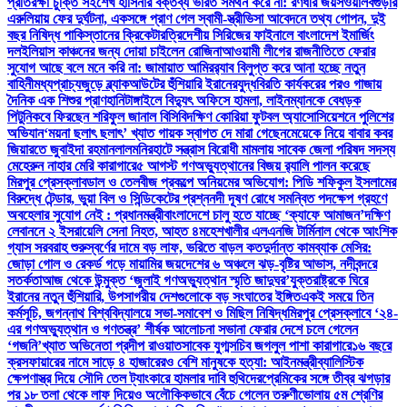
প্রতিরক্ষা চুক্তি সই
শেখ হাসিনার বক্তব্য ভারত সমর্থন করে না: রণধীর জয়সওয়াল
বগুড়ার
এরুলিয়ায় ফের দুর্ঘটনা, একসঙ্গে প্রাণ গেল স্বামী-স্ত্রী
ভিসা আবেদনে তথ্য গোপন, দুই
বছর নিষিদ্ধ পাকিস্তানের ক্রিকেটার
ত্রিদেশীয় সিরিজের ফাইনালে বাংলাদেশ ইমার্জিং
দল
ইলিয়াস কাঞ্চনের জন্য দোয়া চাইলেন রোজিনা
আওয়ামী লীগের রাজনীতিতে ফেরার
সুযোগ আছে বলে মনে করি না: জামায়াত আমির
র‍্যাব বিলুপ্ত করে আনা হচ্ছে নতুন
বাহিনী
মধ্যপ্রাচ্যজুড়ে ব্ল্যাকআউটের হুঁশিয়ারি ইরানের
যুদ্ধবিরতি কার্যকরের পরও গাজায়
দৈনিক এক শিশুর প্রাণহানি
টাঙ্গাইলে বিদ্যুৎ অফিসে হামলা, লাইনম্যানকে বেধড়ক
পিটুনি
কবে ফিরছেন শরিফুল জানাল বিসিবি
দক্ষিণ কোরিয়া ফুটবল অ্যাসোসিয়েশনে পুলিশের
অভিযান
‘ময়না ছলাৎ ছলাৎ’ খ্যাত গায়ক স্বাগত দে মারা গেছেন
মেয়েকে নিয়ে বাবার কবর
জিয়ারতে জুবাইদা রহমান
লালমনিরহাটে সন্ত্রাস বিরোধী মামলায় সাবেক জেলা পরিষদ সদস্য
মেহেরুন নাহার মেরি কারাগারে
৫ আগস্ট গণঅভ্যুত্থানের বিজয় র‍্যালি পালন করেছে
মিরপুর প্রেসক্লাব
ডাল ও তেলবীজ প্রকল্পে অনিয়মের অভিযোগ: পিডি শফিকুল ইসলামের
বিরুদ্ধে টেন্ডার, ভুয়া বিল ও সিন্ডিকেটের প্রশ্ন
নদী দূষণ রোধে সমন্বিত পদক্ষেপ গ্রহণে
অবহেলার সুযোগ নেই : প্রধানমন্ত্রী
বাংলাদেশে চালু হতে যাচ্ছে ‘ক্যাফে আমাজন’
দক্ষিণ
লেবাননে ২ ইসরায়েলি সেনা নিহত, আহত ৪
মহেশখালীর এলএনজি টার্মিনাল থেকে আংশিক
গ্যাস সরবরাহ শুরু
স্বর্ণের দামে বড় লাফ, ভরিতে বাড়ল কত
দুর্দান্ত কামব্যাক মেসির:
জোড়া গোল ও রেকর্ড গড়ে মায়ামির জয়
দেশের ৬ অঞ্চলে ঝড়-বৃষ্টির আভাস, নদীবন্দরে
সতর্কতা
আজ থেকে উন্মুক্ত ‘জুলাই গণঅভ্যুত্থান স্মৃতি জাদুঘর’
যুক্তরাষ্ট্রকে ঘিরে
ইরানের নতুন হুঁশিয়ারি, উপসাগরীয় দেশগুলোকে বড় সংঘাতের ইঙ্গিত
একই সময়ে তিন
কর্মসূচি, জগন্নাথ বিশ্ববিদ্যালয়ে সভা-সমাবেশ ও মিছিল নিষিদ্ধ
মিরপুর প্রেসক্লাবে ‘২৪-
এর গণঅভ্যুত্থান ও গণতন্ত্র’ শীর্ষক আলোচনা সভা
না ফেরার দেশে চলে গেলেন
‘গজনি’খ্যাত অভিনেতা প্রদীপ রাওয়াত
সাবেক যুগ্মসচিব জগলুল পাশা কারাগারে
১৬ বছরে
ক্রসফায়ারের নামে সাড়ে ৪ হাজারেরও বেশি মানুষকে হত্যা: আইনমন্ত্রী
ব্যালিস্টিক
ক্ষেপণাস্ত্র দিয়ে সৌদি তেল ট্যাংকারে হামলার দাবি হুথিদের
প্রেমিকের সঙ্গে তীব্র ঝগড়ার
পর ১৮ তলা থেকে লাফ দিয়েও অলৌকিকভাবে বেঁচে গেলেন তরুণী
ভোলায় ৫ম শ্রেণির