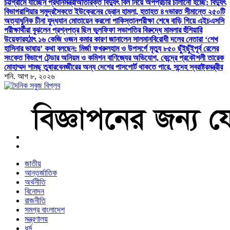
চট্টগ্রামে যাচ্ছেন প্রধানমন্ত্রী
অতিরিক্ত বিদ্যুৎ বিল নিয়ে অপপ্রচার চালানো হচ্ছে: বিদ্যুৎ
বিভাগ
রাশিয়ার সমুদ্রসৈকতে ইউক্রেনের ড্রোন হামলা, হতাহত ৪৭
ভারত সীমান্তে ২৫০টি
অত্যাধুনিক চীনা যুদ্ধযান মোতায়েন করলো পাকিস্তান
পরীক্ষা শেষে বাড়ি গিয়ে এইচএসসি
পরীক্ষার্থীরা বুঝলেন প্রশ্নপত্র ছিল ভুল
ফিফা সভাপতির বিরুদ্ধে মামলার হুঁশিয়ারি
উয়েফার
হঠাৎ ১৬ কেজি ওজন কমার কারণ জানালেন সালমান
বিরোধী দলের নেতারা ‘শেখ
হাসিনার ভাষায়’ কথা বলছেন: মির্জা ফখরুল
হাম ও উপসর্গে মৃত্যু ৮৫০ ছুঁইছুঁই
পূর্ব রেলের
সংকেত বিভাগে টেন্ডার অনিয়ম ও কমিশন বাণিজ্যের অভিযোগ, কেন্দ্রে প্রকৌশলী তারেক
মোহাম্মদ শামছ্ তুষার
বেনজীরের অন্য দেশের পাসপোর্ট থাকতে পারে, সন্দেহ স্বরাষ্ট্রমন্ত্রীর
শনি. আগ ৮, ২০২৬
বাংলা নিউজ পেপার
জাতীয়
আন্তর্জাতিক
অর্থনীতি
বিনোদন
রাজনীতি
সমগ্র বাংলাদেশ
মন্ত্রণালয়
ধর্ম