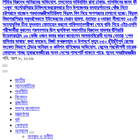
পিডির বিরুদ্ধে অনিয়মের অভিযোগ, তদন্তের দাবি
নাহিদ রানা ঢাকায়, তাসকিনের জন্য কী
‘ওষুধ’ অস্ট্রেলিয়ার চিকিৎসকের
রোববারে তিন উপজেলার বন্যাদুর্গতদের খোঁজ নিতে
চট্টগ্রামে যাচ্ছেন প্রধানমন্ত্রী
অতিরিক্ত বিদ্যুৎ বিল নিয়ে অপপ্রচার চালানো হচ্ছে: বিদ্যুৎ
বিভাগ
রাশিয়ার সমুদ্রসৈকতে ইউক্রেনের ড্রোন হামলা, হতাহত ৪৭
ভারত সীমান্তে ২৫০টি
অত্যাধুনিক চীনা যুদ্ধযান মোতায়েন করলো পাকিস্তান
পরীক্ষা শেষে বাড়ি গিয়ে এইচএসসি
পরীক্ষার্থীরা বুঝলেন প্রশ্নপত্র ছিল ভুল
ফিফা সভাপতির বিরুদ্ধে মামলার হুঁশিয়ারি
উয়েফার
হঠাৎ ১৬ কেজি ওজন কমার কারণ জানালেন সালমান
বিরোধী দলের নেতারা ‘শেখ
হাসিনার ভাষায়’ কথা বলছেন: মির্জা ফখরুল
হাম ও উপসর্গে মৃত্যু ৮৫০ ছুঁইছুঁই
পূর্ব রেলের
সংকেত বিভাগে টেন্ডার অনিয়ম ও কমিশন বাণিজ্যের অভিযোগ, কেন্দ্রে প্রকৌশলী তারেক
মোহাম্মদ শামছ্ তুষার
বেনজীরের অন্য দেশের পাসপোর্ট থাকতে পারে, সন্দেহ স্বরাষ্ট্রমন্ত্রীর
শনি. আগ ৮, ২০২৬
জাতীয়
আন্তর্জাতিক
অর্থনীতি
বিনোদন
রাজনীতি
সমগ্র বাংলাদেশ
মন্ত্রণালয়
ধর্ম
খেলাধুলা
অন্যান্য
অপরাধ ও দুর্নীতি