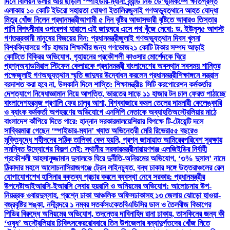
দিনে বিলিয়ন ডলার আয় ছাড়াল ‘স্পাইডার-ম্যান: ব্র্যান্ড নিউ ডে’
ভূমিকম্পে ক্ষতিগ্রস্ত
এলাকায় ১০ কোটি ইউরো সহায়তা ঘোষণা ইতালির
জুলাই গণঅভ্যুত্থানে আহত যোদ্ধা
মিতুর খোঁজ নিলেন প্রধানমন্ত্রী
আগামী ৫ দিন বৃষ্টির আভাস
ভারী বৃষ্টিতে আবারও তিস্তার
পানি বিপৎসীমার ওপরে
পথ হারালে এই জাদুঘরে এসে পথ খুঁজে নেবো: ড. ইউনূস
৫ আগস্ট
গণতন্ত্রকামী মানুষের বিজয়ের দিন: প্রধানমন্ত্রী
জুলাই গণঅভ্যুত্থান দিবস খুলনা
বিশ্ববিদ্যালয়ে পাঁচ হাজার শিক্ষার্থীর জন্য গণভোজ
২১ কোটি টাকার সম্পদ আড়াই
কোটিতে বিক্রির অভিযোগ, গৃহায়নের প্রকৌশলী কাওসার মোর্শেদকে ঘিরে
প্রশ্ন
অ্যাডমিরাল স্টিফেন কেলারকে প্রধানমন্ত্রী বাংলাদেশের অবস্থান সবসময় শান্তির
পক্ষে
জুলাই গণঅভ্যুত্থান স্মৃতি জাদুঘর উদ্বোধন করলেন প্রধানমন্ত্রী
শিক্ষাঙ্গনে সন্ত্রাস
বরদাশত করা হবে না, উসকানি দিলে শাস্তি: শিক্ষামন্ত্রী
৪ সিটি করপোরেশন কর্মকর্তার
দেশত্যাগে নিষেধাজ্ঞা
মান নিয়ে আপত্তি, ভারতের সাড়ে ১১ হাজার টন চাল ফেরত পাঠাচ্ছে
বাংলাদেশ
হরমুজ প্রণালি ফের চালুর আশা, বিশ্ববাজারে কমল তেলের দাম
নারী কেলেঙ্কারি
ও ব্যাংক কর্মকর্তা অপহরণের অভিযোগে এনসিপি নেতাকে অব্যাহতি
অস্ট্রেলিয়ার মাঠে
বাংলাদেশ কাঁপিয়ে দিতে পারে: হান্নান সরকার
মালয়েশিয়ার বিপক্ষে টি-টোয়েন্টি দলে
সাব্বির
মারা গেছেন ‘স্পাইডার-ম্যান’ খ্যাত অভিনেত্রী মেরি রিভেরা
৫৫ বছরেও
মুক্তিযুদ্ধে শহীদদের সঠিক তালিকা কেন হয়নি, প্রশ্ন জামায়াত আমিরের
পরিবেশ সুরক্ষায়
সমন্বিত উদ্যোগের বিকল্প নেই: স্থানীয় সরকারমন্ত্রী
নারায়ণগঞ্জ এলজিইডির নির্বাহী
প্রকৌশলী আহসানুজ্জামান দুলালকে ঘিরে দুর্নীতি-অনিয়মের অভিযোগ, ‘৩% দুলাল’ নামে
ঠিকাদার মহলে আলোচনা
সিরাজগঞ্জে ট্রেন লাইনচ্যুত, বন্ধ ঢাকার সঙ্গে উত্তরাঞ্চলের রেল
যোগাযোগ
শেখ হাসিনার বক্তব্য প্রচার করলে ব্যবস্থা নেবে সরকার: প্রধানমন্ত্রীর
উপদেষ্টা
আইআরসি-ইআরসি সেবায় হয়রানি ও অনিয়মের অভিযোগ: আলোচনায় উপ-
নিয়ন্ত্রক ওবায়দুল্লাহ, প্রশ্নে ঢাকা আঞ্চলিক অফিস
ঢাকাসহ ১৩ জেলায় ঝোড়ো হাওয়া-
বজ্রবৃষ্টির শঙ্কা, নদীবন্দরে ১ নম্বর সতর্কসংকেত
বিএডিসির ডাল ও তৈলবীজ বিভাগের
পিডির বিরুদ্ধে অনিয়মের অভিযোগ, তদন্তের দাবি
নাহিদ রানা ঢাকায়, তাসকিনের জন্য কী
‘ওষুধ’ অস্ট্রেলিয়ার চিকিৎসকের
রোববারে তিন উপজেলার বন্যাদুর্গতদের খোঁজ নিতে