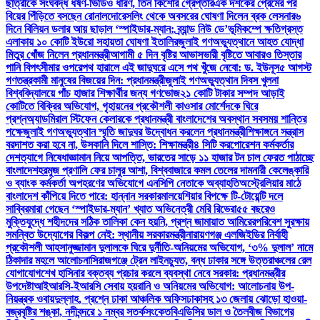
ছাত্রীকে সংঘবদ্ধ ধর্ষণ-ভিডিও ধারণ, তিন কিশোর গ্রেপ্তার
এক দশকের প্রেমের পর
বিয়ের পিঁড়িতে বসছেন রোনালদো
রেসলিং থেকে অবসরের ঘোষণা দিলেন ব্রক লেসনার
৬
দিনে বিলিয়ন ডলার আয় ছাড়াল ‘স্পাইডার-ম্যান: ব্র্যান্ড নিউ ডে’
ভূমিকম্পে ক্ষতিগ্রস্ত
এলাকায় ১০ কোটি ইউরো সহায়তা ঘোষণা ইতালির
জুলাই গণঅভ্যুত্থানে আহত যোদ্ধা
মিতুর খোঁজ নিলেন প্রধানমন্ত্রী
আগামী ৫ দিন বৃষ্টির আভাস
ভারী বৃষ্টিতে আবারও তিস্তার
পানি বিপৎসীমার ওপরে
পথ হারালে এই জাদুঘরে এসে পথ খুঁজে নেবো: ড. ইউনূস
৫ আগস্ট
গণতন্ত্রকামী মানুষের বিজয়ের দিন: প্রধানমন্ত্রী
জুলাই গণঅভ্যুত্থান দিবস খুলনা
বিশ্ববিদ্যালয়ে পাঁচ হাজার শিক্ষার্থীর জন্য গণভোজ
২১ কোটি টাকার সম্পদ আড়াই
কোটিতে বিক্রির অভিযোগ, গৃহায়নের প্রকৌশলী কাওসার মোর্শেদকে ঘিরে
প্রশ্ন
অ্যাডমিরাল স্টিফেন কেলারকে প্রধানমন্ত্রী বাংলাদেশের অবস্থান সবসময় শান্তির
পক্ষে
জুলাই গণঅভ্যুত্থান স্মৃতি জাদুঘর উদ্বোধন করলেন প্রধানমন্ত্রী
শিক্ষাঙ্গনে সন্ত্রাস
বরদাশত করা হবে না, উসকানি দিলে শাস্তি: শিক্ষামন্ত্রী
৪ সিটি করপোরেশন কর্মকর্তার
দেশত্যাগে নিষেধাজ্ঞা
মান নিয়ে আপত্তি, ভারতের সাড়ে ১১ হাজার টন চাল ফেরত পাঠাচ্ছে
বাংলাদেশ
হরমুজ প্রণালি ফের চালুর আশা, বিশ্ববাজারে কমল তেলের দাম
নারী কেলেঙ্কারি
ও ব্যাংক কর্মকর্তা অপহরণের অভিযোগে এনসিপি নেতাকে অব্যাহতি
অস্ট্রেলিয়ার মাঠে
বাংলাদেশ কাঁপিয়ে দিতে পারে: হান্নান সরকার
মালয়েশিয়ার বিপক্ষে টি-টোয়েন্টি দলে
সাব্বির
মারা গেছেন ‘স্পাইডার-ম্যান’ খ্যাত অভিনেত্রী মেরি রিভেরা
৫৫ বছরেও
মুক্তিযুদ্ধে শহীদদের সঠিক তালিকা কেন হয়নি, প্রশ্ন জামায়াত আমিরের
পরিবেশ সুরক্ষায়
সমন্বিত উদ্যোগের বিকল্প নেই: স্থানীয় সরকারমন্ত্রী
নারায়ণগঞ্জ এলজিইডির নির্বাহী
প্রকৌশলী আহসানুজ্জামান দুলালকে ঘিরে দুর্নীতি-অনিয়মের অভিযোগ, ‘৩% দুলাল’ নামে
ঠিকাদার মহলে আলোচনা
সিরাজগঞ্জে ট্রেন লাইনচ্যুত, বন্ধ ঢাকার সঙ্গে উত্তরাঞ্চলের রেল
যোগাযোগ
শেখ হাসিনার বক্তব্য প্রচার করলে ব্যবস্থা নেবে সরকার: প্রধানমন্ত্রীর
উপদেষ্টা
আইআরসি-ইআরসি সেবায় হয়রানি ও অনিয়মের অভিযোগ: আলোচনায় উপ-
নিয়ন্ত্রক ওবায়দুল্লাহ, প্রশ্নে ঢাকা আঞ্চলিক অফিস
ঢাকাসহ ১৩ জেলায় ঝোড়ো হাওয়া-
বজ্রবৃষ্টির শঙ্কা, নদীবন্দরে ১ নম্বর সতর্কসংকেত
বিএডিসির ডাল ও তৈলবীজ বিভাগের