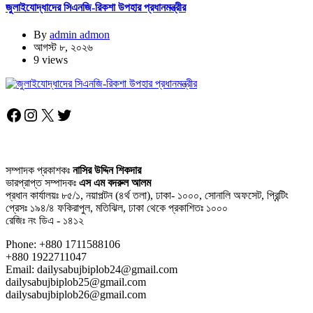
জুলাইযোদ্ধাদের সিএনজি-রিকশা উপহার প্রধানমন্ত্রীর
By
admin admon
আগস্ট ৮, ২০২৬
9 views
Facebook
Instagram
X
Twitter
সম্পাদক প্রকাশকঃ
নাসির উদ্দিন শিকদার
ভারপ্রাপ্ত সম্পাদকঃ
এস এম বদরুল আলম
প্রধান কার্যালয়ঃ ৮৫/১, নয়াপল্টন (৪র্থ তলা), ঢাকা- ১০০০, সোনালি অফসেট, প্রিন্টিং
প্রেসঃ ১৯৪/৪ ফকিরাপুল, মতিঝিল, ঢাকা থেকে প্রকাশিতঃ ১০০০
রেজিঃ নং ডিএ - ১৪১২
Phone: +880 1711588106
+880 1922711047
Email: dailysabujbiplob24@gmail.com
dailysabujbiplob25@gmail.com
dailysabujbiplob26@gmail.com