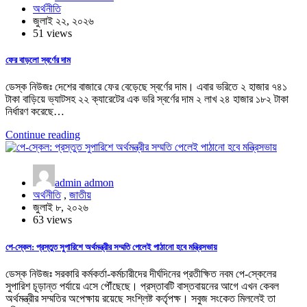
অর্থনীতি
জুলাই ২২, ২০২৬
51 views
ফের বাড়লো স্বর্ণের দাম
ডেস্ক নিউজঃ দেশের বাজারে ফের বেড়েছে স্বর্ণের দাম। এবার ভরিতে ২ হাজার ৭৪১
টাকা বাড়িয়ে ভ্যাটসহ ২২ ক্যারেটের এক ভরি স্বর্ণের দাম ২ লাখ ২৪ হাজার ১৮২ টাকা
নির্ধারণ করেছে…
Continue reading
admin admon
অর্থনীতি
,
জাতীয়
জুলাই ৮, ২০২৬
63 views
পে-স্কেল: প্রস্তুত সুপারিশে অর্থমন্ত্রীর সম্মতি পেলেই পাঠানো হবে মন্ত্রিসভায়
ডেস্ক নিউজঃ সরকারি কর্মকর্তা-কর্মচারীদের দীর্ঘদিনের প্রতীক্ষিত নবম পে-স্কেলের
সুপারিশ চূড়ান্ত পর্যায়ে এসে পৌঁছেছে। প্রস্তাবটি বাস্তবায়নের আগে এখন কেবল
অর্থমন্ত্রীর সম্মতির অপেক্ষায় রয়েছে সংশ্লিষ্ট কর্তৃপক্ষ। সবুজ সংকেত মিললেই তা