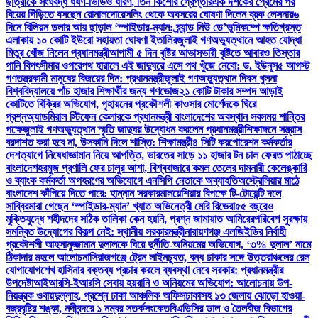
ছাত্রীকে সংঘবদ্ধ ধর্ষণ-ভিডিও ধারণ, তিন কিশোর গ্রেপ্তার
এক দশকের প্রেমের পর
বিয়ের পিঁড়িতে বসছেন রোনালদো
রেসলিং থেকে অবসরের ঘোষণা দিলেন ব্রক লেসনার
৬
দিনে বিলিয়ন ডলার আয় ছাড়াল ‘স্পাইডার-ম্যান: ব্র্যান্ড নিউ ডে’
ভূমিকম্পে ক্ষতিগ্রস্ত
এলাকায় ১০ কোটি ইউরো সহায়তা ঘোষণা ইতালির
জুলাই গণঅভ্যুত্থানে আহত যোদ্ধা
মিতুর খোঁজ নিলেন প্রধানমন্ত্রী
আগামী ৫ দিন বৃষ্টির আভাস
ভারী বৃষ্টিতে আবারও তিস্তার
পানি বিপৎসীমার ওপরে
পথ হারালে এই জাদুঘরে এসে পথ খুঁজে নেবো: ড. ইউনূস
৫ আগস্ট
গণতন্ত্রকামী মানুষের বিজয়ের দিন: প্রধানমন্ত্রী
জুলাই গণঅভ্যুত্থান দিবস খুলনা
বিশ্ববিদ্যালয়ে পাঁচ হাজার শিক্ষার্থীর জন্য গণভোজ
২১ কোটি টাকার সম্পদ আড়াই
কোটিতে বিক্রির অভিযোগ, গৃহায়নের প্রকৌশলী কাওসার মোর্শেদকে ঘিরে
প্রশ্ন
অ্যাডমিরাল স্টিফেন কেলারকে প্রধানমন্ত্রী বাংলাদেশের অবস্থান সবসময় শান্তির
পক্ষে
জুলাই গণঅভ্যুত্থান স্মৃতি জাদুঘর উদ্বোধন করলেন প্রধানমন্ত্রী
শিক্ষাঙ্গনে সন্ত্রাস
বরদাশত করা হবে না, উসকানি দিলে শাস্তি: শিক্ষামন্ত্রী
৪ সিটি করপোরেশন কর্মকর্তার
দেশত্যাগে নিষেধাজ্ঞা
মান নিয়ে আপত্তি, ভারতের সাড়ে ১১ হাজার টন চাল ফেরত পাঠাচ্ছে
বাংলাদেশ
হরমুজ প্রণালি ফের চালুর আশা, বিশ্ববাজারে কমল তেলের দাম
নারী কেলেঙ্কারি
ও ব্যাংক কর্মকর্তা অপহরণের অভিযোগে এনসিপি নেতাকে অব্যাহতি
অস্ট্রেলিয়ার মাঠে
বাংলাদেশ কাঁপিয়ে দিতে পারে: হান্নান সরকার
মালয়েশিয়ার বিপক্ষে টি-টোয়েন্টি দলে
সাব্বির
মারা গেছেন ‘স্পাইডার-ম্যান’ খ্যাত অভিনেত্রী মেরি রিভেরা
৫৫ বছরেও
মুক্তিযুদ্ধে শহীদদের সঠিক তালিকা কেন হয়নি, প্রশ্ন জামায়াত আমিরের
পরিবেশ সুরক্ষায়
সমন্বিত উদ্যোগের বিকল্প নেই: স্থানীয় সরকারমন্ত্রী
নারায়ণগঞ্জ এলজিইডির নির্বাহী
প্রকৌশলী আহসানুজ্জামান দুলালকে ঘিরে দুর্নীতি-অনিয়মের অভিযোগ, ‘৩% দুলাল’ নামে
ঠিকাদার মহলে আলোচনা
সিরাজগঞ্জে ট্রেন লাইনচ্যুত, বন্ধ ঢাকার সঙ্গে উত্তরাঞ্চলের রেল
যোগাযোগ
শেখ হাসিনার বক্তব্য প্রচার করলে ব্যবস্থা নেবে সরকার: প্রধানমন্ত্রীর
উপদেষ্টা
আইআরসি-ইআরসি সেবায় হয়রানি ও অনিয়মের অভিযোগ: আলোচনায় উপ-
নিয়ন্ত্রক ওবায়দুল্লাহ, প্রশ্নে ঢাকা আঞ্চলিক অফিস
ঢাকাসহ ১৩ জেলায় ঝোড়ো হাওয়া-
বজ্রবৃষ্টির শঙ্কা, নদীবন্দরে ১ নম্বর সতর্কসংকেত
বিএডিসির ডাল ও তৈলবীজ বিভাগের