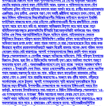
অপপ্রচারের বিরুদ্ধে সতর্ক করল পুলিশ
বাংলাদেশসহ ১৪ দেশের সামুদ্রিক প্রতিরক্ষা
জোটের কমান্ডার ঘোষণা করল সৌদি
সৌদি আরব, তুরস্ক ও পাকিস্তানের মধ্যে যৌথ
প্রতিরক্ষা চুক্তি সই
শেখ হাসিনার বক্তব্য ভারত সমর্থন করে না: রণধীর জয়সওয়াল
বগুড়ার
এরুলিয়ায় ফের দুর্ঘটনা, একসঙ্গে প্রাণ গেল স্বামী-স্ত্রী
ভিসা আবেদনে তথ্য গোপন, দুই
বছর নিষিদ্ধ পাকিস্তানের ক্রিকেটার
ত্রিদেশীয় সিরিজের ফাইনালে বাংলাদেশ ইমার্জিং
দল
ইলিয়াস কাঞ্চনের জন্য দোয়া চাইলেন রোজিনা
আওয়ামী লীগের রাজনীতিতে ফেরার
সুযোগ আছে বলে মনে করি না: জামায়াত আমির
র‍্যাব বিলুপ্ত করে আনা হচ্ছে নতুন
বাহিনী
মধ্যপ্রাচ্যজুড়ে ব্ল্যাকআউটের হুঁশিয়ারি ইরানের
যুদ্ধবিরতি কার্যকরের পরও গাজায়
দৈনিক এক শিশুর প্রাণহানি
টাঙ্গাইলে বিদ্যুৎ অফিসে হামলা, লাইনম্যানকে বেধড়ক
পিটুনি
কবে ফিরছেন শরিফুল জানাল বিসিবি
দক্ষিণ কোরিয়া ফুটবল অ্যাসোসিয়েশনে পুলিশের
অভিযান
‘ময়না ছলাৎ ছলাৎ’ খ্যাত গায়ক স্বাগত দে মারা গেছেন
মেয়েকে নিয়ে বাবার কবর
জিয়ারতে জুবাইদা রহমান
লালমনিরহাটে সন্ত্রাস বিরোধী মামলায় সাবেক জেলা পরিষদ সদস্য
মেহেরুন নাহার মেরি কারাগারে
৫ আগস্ট গণঅভ্যুত্থানের বিজয় র‍্যালি পালন করেছে
মিরপুর প্রেসক্লাব
ডাল ও তেলবীজ প্রকল্পে অনিয়মের অভিযোগ: পিডি শফিকুল ইসলামের
বিরুদ্ধে টেন্ডার, ভুয়া বিল ও সিন্ডিকেটের প্রশ্ন
নদী দূষণ রোধে সমন্বিত পদক্ষেপ গ্রহণে
অবহেলার সুযোগ নেই : প্রধানমন্ত্রী
বাংলাদেশে চালু হতে যাচ্ছে ‘ক্যাফে আমাজন’
দক্ষিণ
লেবাননে ২ ইসরায়েলি সেনা নিহত, আহত ৪
মহেশখালীর এলএনজি টার্মিনাল থেকে আংশিক
গ্যাস সরবরাহ শুরু
স্বর্ণের দামে বড় লাফ, ভরিতে বাড়ল কত
দুর্দান্ত কামব্যাক মেসির:
জোড়া গোল ও রেকর্ড গড়ে মায়ামির জয়
দেশের ৬ অঞ্চলে ঝড়-বৃষ্টির আভাস, নদীবন্দরে
সতর্কতা
আজ থেকে উন্মুক্ত ‘জুলাই গণঅভ্যুত্থান স্মৃতি জাদুঘর’
যুক্তরাষ্ট্রকে ঘিরে
ইরানের নতুন হুঁশিয়ারি, উপসাগরীয় দেশগুলোকে বড় সংঘাতের ইঙ্গিত
একই সময়ে তিন
কর্মসূচি, জগন্নাথ বিশ্ববিদ্যালয়ে সভা-সমাবেশ ও মিছিল নিষিদ্ধ
মিরপুর প্রেসক্লাবে ‘২৪-
এর গণঅভ্যুত্থান ও গণতন্ত্র’ শীর্ষক আলোচনা সভা
না ফেরার দেশে চলে গেলেন
‘গজনি’খ্যাত অভিনেতা প্রদীপ রাওয়াত
সাবেক যুগ্মসচিব জগলুল পাশা কারাগারে
১৬ বছরে
ক্রসফায়ারের নামে সাড়ে ৪ হাজারেরও বেশি মানুষকে হত্যা: আইনমন্ত্রী
ব্যালিস্টিক