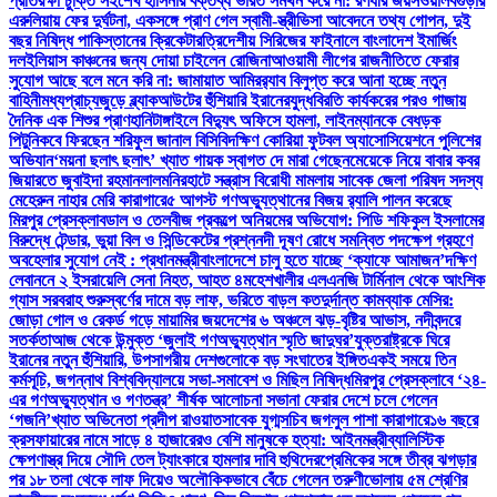
প্রতিরক্ষা চুক্তি সই
শেখ হাসিনার বক্তব্য ভারত সমর্থন করে না: রণধীর জয়সওয়াল
বগুড়ার
এরুলিয়ায় ফের দুর্ঘটনা, একসঙ্গে প্রাণ গেল স্বামী-স্ত্রী
ভিসা আবেদনে তথ্য গোপন, দুই
বছর নিষিদ্ধ পাকিস্তানের ক্রিকেটার
ত্রিদেশীয় সিরিজের ফাইনালে বাংলাদেশ ইমার্জিং
দল
ইলিয়াস কাঞ্চনের জন্য দোয়া চাইলেন রোজিনা
আওয়ামী লীগের রাজনীতিতে ফেরার
সুযোগ আছে বলে মনে করি না: জামায়াত আমির
র‍্যাব বিলুপ্ত করে আনা হচ্ছে নতুন
বাহিনী
মধ্যপ্রাচ্যজুড়ে ব্ল্যাকআউটের হুঁশিয়ারি ইরানের
যুদ্ধবিরতি কার্যকরের পরও গাজায়
দৈনিক এক শিশুর প্রাণহানি
টাঙ্গাইলে বিদ্যুৎ অফিসে হামলা, লাইনম্যানকে বেধড়ক
পিটুনি
কবে ফিরছেন শরিফুল জানাল বিসিবি
দক্ষিণ কোরিয়া ফুটবল অ্যাসোসিয়েশনে পুলিশের
অভিযান
‘ময়না ছলাৎ ছলাৎ’ খ্যাত গায়ক স্বাগত দে মারা গেছেন
মেয়েকে নিয়ে বাবার কবর
জিয়ারতে জুবাইদা রহমান
লালমনিরহাটে সন্ত্রাস বিরোধী মামলায় সাবেক জেলা পরিষদ সদস্য
মেহেরুন নাহার মেরি কারাগারে
৫ আগস্ট গণঅভ্যুত্থানের বিজয় র‍্যালি পালন করেছে
মিরপুর প্রেসক্লাব
ডাল ও তেলবীজ প্রকল্পে অনিয়মের অভিযোগ: পিডি শফিকুল ইসলামের
বিরুদ্ধে টেন্ডার, ভুয়া বিল ও সিন্ডিকেটের প্রশ্ন
নদী দূষণ রোধে সমন্বিত পদক্ষেপ গ্রহণে
অবহেলার সুযোগ নেই : প্রধানমন্ত্রী
বাংলাদেশে চালু হতে যাচ্ছে ‘ক্যাফে আমাজন’
দক্ষিণ
লেবাননে ২ ইসরায়েলি সেনা নিহত, আহত ৪
মহেশখালীর এলএনজি টার্মিনাল থেকে আংশিক
গ্যাস সরবরাহ শুরু
স্বর্ণের দামে বড় লাফ, ভরিতে বাড়ল কত
দুর্দান্ত কামব্যাক মেসির:
জোড়া গোল ও রেকর্ড গড়ে মায়ামির জয়
দেশের ৬ অঞ্চলে ঝড়-বৃষ্টির আভাস, নদীবন্দরে
সতর্কতা
আজ থেকে উন্মুক্ত ‘জুলাই গণঅভ্যুত্থান স্মৃতি জাদুঘর’
যুক্তরাষ্ট্রকে ঘিরে
ইরানের নতুন হুঁশিয়ারি, উপসাগরীয় দেশগুলোকে বড় সংঘাতের ইঙ্গিত
একই সময়ে তিন
কর্মসূচি, জগন্নাথ বিশ্ববিদ্যালয়ে সভা-সমাবেশ ও মিছিল নিষিদ্ধ
মিরপুর প্রেসক্লাবে ‘২৪-
এর গণঅভ্যুত্থান ও গণতন্ত্র’ শীর্ষক আলোচনা সভা
না ফেরার দেশে চলে গেলেন
‘গজনি’খ্যাত অভিনেতা প্রদীপ রাওয়াত
সাবেক যুগ্মসচিব জগলুল পাশা কারাগারে
১৬ বছরে
ক্রসফায়ারের নামে সাড়ে ৪ হাজারেরও বেশি মানুষকে হত্যা: আইনমন্ত্রী
ব্যালিস্টিক
ক্ষেপণাস্ত্র দিয়ে সৌদি তেল ট্যাংকারে হামলার দাবি হুথিদের
প্রেমিকের সঙ্গে তীব্র ঝগড়ার
পর ১৮ তলা থেকে লাফ দিয়েও অলৌকিকভাবে বেঁচে গেলেন তরুণী
ভোলায় ৫ম শ্রেণির