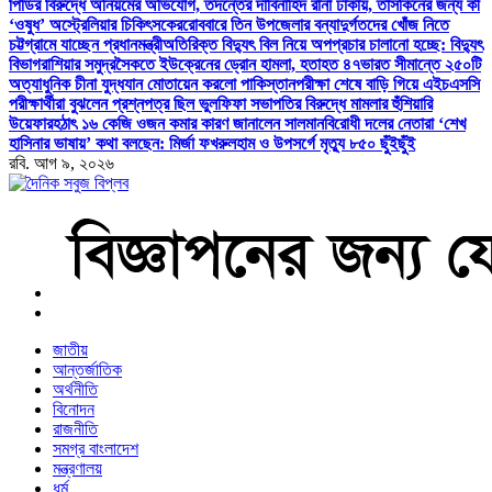
পিডির বিরুদ্ধে অনিয়মের অভিযোগ, তদন্তের দাবি
নাহিদ রানা ঢাকায়, তাসকিনের জন্য কী
‘ওষুধ’ অস্ট্রেলিয়ার চিকিৎসকের
রোববারে তিন উপজেলার বন্যাদুর্গতদের খোঁজ নিতে
চট্টগ্রামে যাচ্ছেন প্রধানমন্ত্রী
অতিরিক্ত বিদ্যুৎ বিল নিয়ে অপপ্রচার চালানো হচ্ছে: বিদ্যুৎ
বিভাগ
রাশিয়ার সমুদ্রসৈকতে ইউক্রেনের ড্রোন হামলা, হতাহত ৪৭
ভারত সীমান্তে ২৫০টি
অত্যাধুনিক চীনা যুদ্ধযান মোতায়েন করলো পাকিস্তান
পরীক্ষা শেষে বাড়ি গিয়ে এইচএসসি
পরীক্ষার্থীরা বুঝলেন প্রশ্নপত্র ছিল ভুল
ফিফা সভাপতির বিরুদ্ধে মামলার হুঁশিয়ারি
উয়েফার
হঠাৎ ১৬ কেজি ওজন কমার কারণ জানালেন সালমান
বিরোধী দলের নেতারা ‘শেখ
হাসিনার ভাষায়’ কথা বলছেন: মির্জা ফখরুল
হাম ও উপসর্গে মৃত্যু ৮৫০ ছুঁইছুঁই
রবি. আগ ৯, ২০২৬
বাংলা নিউজ পেপার
জাতীয়
আন্তর্জাতিক
অর্থনীতি
বিনোদন
রাজনীতি
সমগ্র বাংলাদেশ
মন্ত্রণালয়
ধর্ম