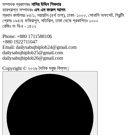
সম্পাদক প্রকাশকঃ
নাসির উদ্দিন শিকদার
ভারপ্রাপ্ত সম্পাদকঃ
এস এম বদরুল আলম
প্রধান কার্যালয়ঃ ৮৫/১, নয়াপল্টন (৪র্থ তলা), ঢাকা- ১০০০, সোনালি অফসেট, প্রিন্টিং
প্রেসঃ ১৯৪/৪ ফকিরাপুল, মতিঝিল, ঢাকা থেকে প্রকাশিতঃ ১০০০
রেজিঃ নং ডিএ - ১৪১২
Phone: +880 1711588106
+880 1922711047
Email: dailysabujbiplob24@gmail.com
dailysabujbiplob25@gmail.com
dailysabujbiplob26@gmail.com
Copyright © ২০২৬ দৈনিক সবুজ বিপ্লব |