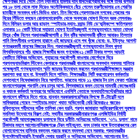
ক্ষেপণাস্ত্র দিয়ে সৌদি তেল ট্যাংকারে হামলার দাবি হুথিদের
প্রেমিকের সঙ্গে তীব্র ঝগড়ার
পর ১৮ তলা থেকে লাফ দিয়েও অলৌকিকভাবে বেঁচে গেলেন তরুণী
ভোলায় ৫ম শ্রেণির
ছাত্রীকে সংঘবদ্ধ ধর্ষণ-ভিডিও ধারণ, তিন কিশোর গ্রেপ্তার
এক দশকের প্রেমের পর
বিয়ের পিঁড়িতে বসছেন রোনালদো
রেসলিং থেকে অবসরের ঘোষণা দিলেন ব্রক লেসনার
৬
দিনে বিলিয়ন ডলার আয় ছাড়াল ‘স্পাইডার-ম্যান: ব্র্যান্ড নিউ ডে’
ভূমিকম্পে ক্ষতিগ্রস্ত
এলাকায় ১০ কোটি ইউরো সহায়তা ঘোষণা ইতালির
জুলাই গণঅভ্যুত্থানে আহত যোদ্ধা
মিতুর খোঁজ নিলেন প্রধানমন্ত্রী
আগামী ৫ দিন বৃষ্টির আভাস
ভারী বৃষ্টিতে আবারও তিস্তার
পানি বিপৎসীমার ওপরে
পথ হারালে এই জাদুঘরে এসে পথ খুঁজে নেবো: ড. ইউনূস
৫ আগস্ট
গণতন্ত্রকামী মানুষের বিজয়ের দিন: প্রধানমন্ত্রী
জুলাই গণঅভ্যুত্থান দিবস খুলনা
বিশ্ববিদ্যালয়ে পাঁচ হাজার শিক্ষার্থীর জন্য গণভোজ
২১ কোটি টাকার সম্পদ আড়াই
কোটিতে বিক্রির অভিযোগ, গৃহায়নের প্রকৌশলী কাওসার মোর্শেদকে ঘিরে
প্রশ্ন
অ্যাডমিরাল স্টিফেন কেলারকে প্রধানমন্ত্রী বাংলাদেশের অবস্থান সবসময় শান্তির
পক্ষে
জুলাই গণঅভ্যুত্থান স্মৃতি জাদুঘর উদ্বোধন করলেন প্রধানমন্ত্রী
শিক্ষাঙ্গনে সন্ত্রাস
বরদাশত করা হবে না, উসকানি দিলে শাস্তি: শিক্ষামন্ত্রী
৪ সিটি করপোরেশন কর্মকর্তার
দেশত্যাগে নিষেধাজ্ঞা
মান নিয়ে আপত্তি, ভারতের সাড়ে ১১ হাজার টন চাল ফেরত পাঠাচ্ছে
বাংলাদেশ
হরমুজ প্রণালি ফের চালুর আশা, বিশ্ববাজারে কমল তেলের দাম
নারী কেলেঙ্কারি
ও ব্যাংক কর্মকর্তা অপহরণের অভিযোগে এনসিপি নেতাকে অব্যাহতি
অস্ট্রেলিয়ার মাঠে
বাংলাদেশ কাঁপিয়ে দিতে পারে: হান্নান সরকার
মালয়েশিয়ার বিপক্ষে টি-টোয়েন্টি দলে
সাব্বির
মারা গেছেন ‘স্পাইডার-ম্যান’ খ্যাত অভিনেত্রী মেরি রিভেরা
৫৫ বছরেও
মুক্তিযুদ্ধে শহীদদের সঠিক তালিকা কেন হয়নি, প্রশ্ন জামায়াত আমিরের
পরিবেশ সুরক্ষায়
সমন্বিত উদ্যোগের বিকল্প নেই: স্থানীয় সরকারমন্ত্রী
নারায়ণগঞ্জ এলজিইডির নির্বাহী
প্রকৌশলী আহসানুজ্জামান দুলালকে ঘিরে দুর্নীতি-অনিয়মের অভিযোগ, ‘৩% দুলাল’ নামে
ঠিকাদার মহলে আলোচনা
সিরাজগঞ্জে ট্রেন লাইনচ্যুত, বন্ধ ঢাকার সঙ্গে উত্তরাঞ্চলের রেল
যোগাযোগ
শেখ হাসিনার বক্তব্য প্রচার করলে ব্যবস্থা নেবে সরকার: প্রধানমন্ত্রীর
উপদেষ্টা
আইআরসি-ইআরসি সেবায় হয়রানি ও অনিয়মের অভিযোগ: আলোচনায় উপ-