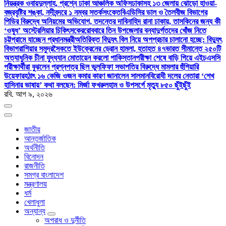
নিয়ন্ত্রক ওবায়দুল্লাহ, প্রশ্নে ঢাকা আঞ্চলিক অফিস
ঢাকাসহ ১৩ জেলায় ঝোড়ো হাওয়া-
বজ্রবৃষ্টির শঙ্কা, নদীবন্দরে ১ নম্বর সতর্কসংকেত
বিএডিসির ডাল ও তৈলবীজ বিভাগের
পিডির বিরুদ্ধে অনিয়মের অভিযোগ, তদন্তের দাবি
নাহিদ রানা ঢাকায়, তাসকিনের জন্য কী
‘ওষুধ’ অস্ট্রেলিয়ার চিকিৎসকের
রোববারে তিন উপজেলার বন্যাদুর্গতদের খোঁজ নিতে
চট্টগ্রামে যাচ্ছেন প্রধানমন্ত্রী
অতিরিক্ত বিদ্যুৎ বিল নিয়ে অপপ্রচার চালানো হচ্ছে: বিদ্যুৎ
বিভাগ
রাশিয়ার সমুদ্রসৈকতে ইউক্রেনের ড্রোন হামলা, হতাহত ৪৭
ভারত সীমান্তে ২৫০টি
অত্যাধুনিক চীনা যুদ্ধযান মোতায়েন করলো পাকিস্তান
পরীক্ষা শেষে বাড়ি গিয়ে এইচএসসি
পরীক্ষার্থীরা বুঝলেন প্রশ্নপত্র ছিল ভুল
ফিফা সভাপতির বিরুদ্ধে মামলার হুঁশিয়ারি
উয়েফার
হঠাৎ ১৬ কেজি ওজন কমার কারণ জানালেন সালমান
বিরোধী দলের নেতারা ‘শেখ
হাসিনার ভাষায়’ কথা বলছেন: মির্জা ফখরুল
হাম ও উপসর্গে মৃত্যু ৮৫০ ছুঁইছুঁই
রবি. আগ ৯, ২০২৬
জাতীয়
আন্তর্জাতিক
অর্থনীতি
বিনোদন
রাজনীতি
সমগ্র বাংলাদেশ
মন্ত্রণালয়
ধর্ম
খেলাধুলা
অন্যান্য
অপরাধ ও দুর্নীতি