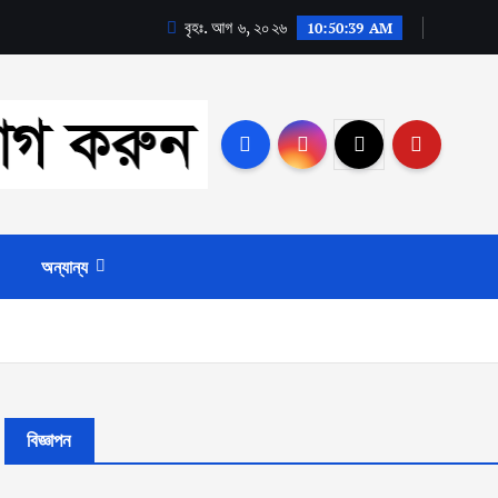
বৃহঃ. আগ ৬, ২০২৬
10:50:39 AM
অন্যান্য
বিজ্ঞাপন