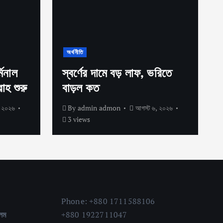
অর্থনীতি
িনাল
স্বর্ণের দামে বড় লাফ, ভরিতে
াহ শুরু
বাড়ল কত
 ২০২৬
By
admin admon
আগস্ট ৬, ২০২৬
3 views
Phone: +880 1711588106
লম
+880 1922711047