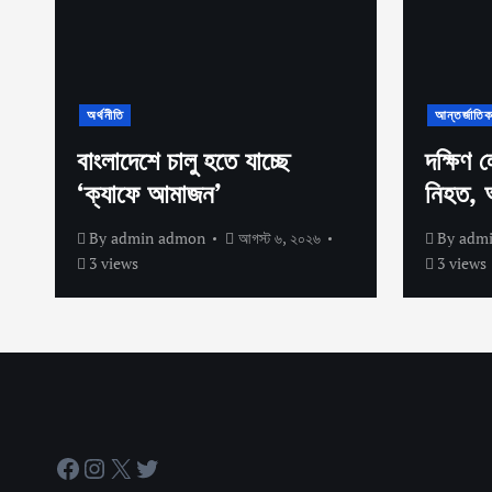
অর্থনীতি
আন্তর্জাতি
বাংলাদেশে চালু হতে যাচ্ছে
দক্ষিণ 
‘ক্যাফে আমাজন’
নিহত,
By
admin admon
আগস্ট ৬, ২০২৬
By
adm
3 views
3 views
Facebook
Instagram
X
Twitter