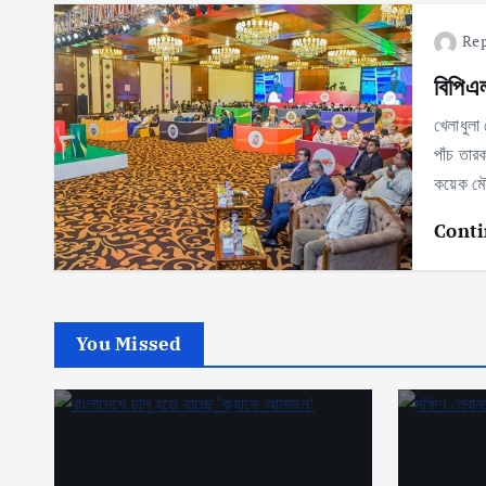
Rep
বিপিএ
খেলাধুল
পাঁচ তার
কয়েক মৌ
Conti
You Missed