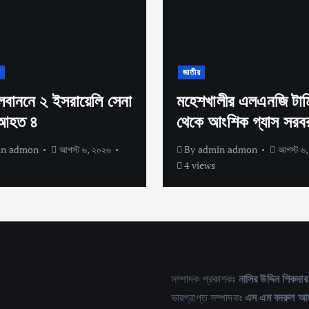
ক
জাতীয়
লেবাননে ২ ইসরায়েলি সেনা
মহেশখালীর এলএনজি টার্ম
 আহত ৪
থেকে আংশিক গ্যাস সরবর
in admon
আগস্ট ৬, ২০২৬
By
admin admon
আগস্ট ৬,
4 views
সম্পাদক প্রকাশকঃ
নাসির উদ্দিন শিকদার
ভারপ্রাপ্ত সম্পাদকঃ
এস এম বদরুল আ