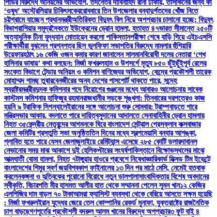
পিডির বিরুদ্ধে অনিয়মের অভিযোগ, তদন্তের দাবি
নাহিদ রানা ঢাকায়, তাসকিনের জন্য কী
‘ওষুধ’ অস্ট্রেলিয়ার চিকিৎসকের
রোববারে তিন উপজেলার বন্যাদুর্গতদের খোঁজ নিতে
চট্টগ্রামে যাচ্ছেন প্রধানমন্ত্রী
অতিরিক্ত বিদ্যুৎ বিল নিয়ে অপপ্রচার চালানো হচ্ছে: বিদ্যুৎ
বিভাগ
রাশিয়ার সমুদ্রসৈকতে ইউক্রেনের ড্রোন হামলা, হতাহত ৪৭
ভারত সীমান্তে ২৫০টি
অত্যাধুনিক চীনা যুদ্ধযান মোতায়েন করলো পাকিস্তান
পরীক্ষা শেষে বাড়ি গিয়ে এইচএসসি
পরীক্ষার্থীরা বুঝলেন প্রশ্নপত্র ছিল ভুল
ফিফা সভাপতির বিরুদ্ধে মামলার হুঁশিয়ারি
উয়েফার
হঠাৎ ১৬ কেজি ওজন কমার কারণ জানালেন সালমান
বিরোধী দলের নেতারা ‘শেখ
হাসিনার ভাষায়’ কথা বলছেন: মির্জা ফখরুল
হাম ও উপসর্গে মৃত্যু ৮৫০ ছুঁইছুঁই
পূর্ব রেলের
সংকেত বিভাগে টেন্ডার অনিয়ম ও কমিশন বাণিজ্যের অভিযোগ, কেন্দ্রে প্রকৌশলী তারেক
মোহাম্মদ শামছ্ তুষার
বেনজীরের অন্য দেশের পাসপোর্ট থাকতে পারে, সন্দেহ
স্বরাষ্ট্রমন্ত্রীর
দুদক কমিশনার পদে নিয়োগের গুঞ্জনের মধ্যে আবারও আলোচনায় সাবেক
কাস্টমস কমিশনার হাফিজুর রহমান
রাজধানীর সড়কে শৃঙ্খলা: তিনবারের দরপত্রেও কাজ
হয়নি ৯ ট্রাফিক সিগন্যালে
ইরানের সঙ্গে আলোচনা শুরু সোমবার: ট্রাম্প
বাড়তে পারে
মন্ত্রিসভার আকার, বদলাতে পারে দায়িত্ব
সুদানের আদালতে সেনাবাহিনীর ড্রোন হামলায়
নিহত ৩৫
কেন্দ্রীয় নেতৃবৃন্দের আগমনকে ঘিরে বাংলাদেশ সেন্ট্রাল প্রেসক্লাব কক্সবাজার
জেলা কমিটির প্রস্তুতি সভা অনুষ্ঠিত
তিন দিনের মধ্যে স্বল্পমেয়াদি বন্যার আশঙ্কা,
প্লাবিত হতে পারে যেসব জেলা
জুলাইয়ে রেমিট্যান্স এসেছে ২৮৫ কোটি ডলার
দাবানল
নেভানোর সময় মাঝ আকাশে দুই হেলিকপ্টারের সংঘর্ষ
পাকিস্তানে বিক্ষোভস্থলের মাঝে
আত্মঘাতী বোমা হামলা, নিহত ৭
টাঙ্গুয়ার হাওরে প্রবেশে নিষেধাজ্ঞা
রিকার্ভ মিক্সড টিম ইভেন্টে
বাংলাদেশের শিমুর স্বর্ণ জয়
বিশ্বকাপ ফাইনালের ১৩ দিন পর মাঠে মেসি, নেমেই হতবাক
করলেন
কঙ্গনা ও হৃত্বিকের পুরোনো বিরোধে নতুন ডালপালা
সাংবাদিকতায় বিশেষ অবদানের
স্বীকৃতি, বিচারপতি মীর হাসমত আলীর হাত থেকে সম্মাননা পেলেন সুমন খান
১২ কেজির
এলপিজির দাম বাড়ল ৭০ টাকা
আমরা ফ্যাসিস্ট ব্যবস্থা থেকে বেরিয়ে আসতে সক্ষম হয়েছি
: মির্জা ফখরুল
ইরান যুদ্ধের জেরে তেল কোম্পানির রেকর্ড মুনাফা, যুক্তরাষ্ট্রে রাজনৈতিক
চাপ বাড়ছে
গণপূর্তের প্রকৌশলী বদরুল আলম খানের বিরুদ্ধে অপপ্রচার
৩ ফুট বাই ৪