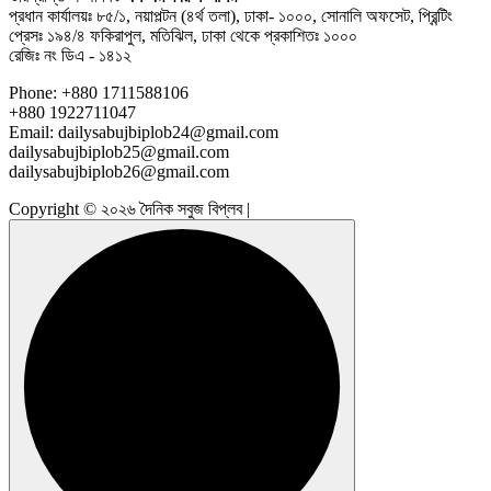
প্রধান কার্যালয়ঃ ৮৫/১, নয়াপল্টন (৪র্থ তলা), ঢাকা- ১০০০, সোনালি অফসেট, প্রিন্টিং
প্রেসঃ ১৯৪/৪ ফকিরাপুল, মতিঝিল, ঢাকা থেকে প্রকাশিতঃ ১০০০
রেজিঃ নং ডিএ - ১৪১২
Phone: +880 1711588106
+880 1922711047
Email: dailysabujbiplob24@gmail.com
dailysabujbiplob25@gmail.com
dailysabujbiplob26@gmail.com
Copyright © ২০২৬ দৈনিক সবুজ বিপ্লব |