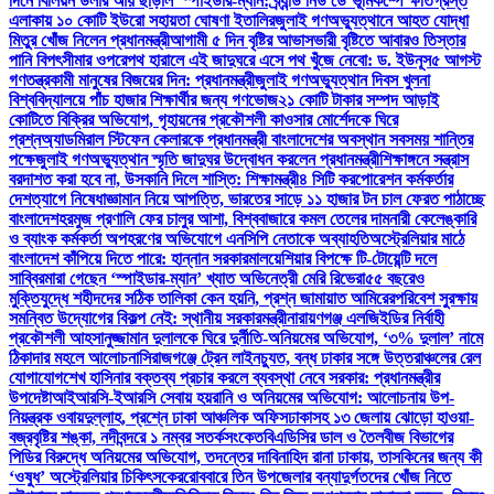
দিনে বিলিয়ন ডলার আয় ছাড়াল ‘স্পাইডার-ম্যান: ব্র্যান্ড নিউ ডে’
ভূমিকম্পে ক্ষতিগ্রস্ত
এলাকায় ১০ কোটি ইউরো সহায়তা ঘোষণা ইতালির
জুলাই গণঅভ্যুত্থানে আহত যোদ্ধা
মিতুর খোঁজ নিলেন প্রধানমন্ত্রী
আগামী ৫ দিন বৃষ্টির আভাস
ভারী বৃষ্টিতে আবারও তিস্তার
পানি বিপৎসীমার ওপরে
পথ হারালে এই জাদুঘরে এসে পথ খুঁজে নেবো: ড. ইউনূস
৫ আগস্ট
গণতন্ত্রকামী মানুষের বিজয়ের দিন: প্রধানমন্ত্রী
জুলাই গণঅভ্যুত্থান দিবস খুলনা
বিশ্ববিদ্যালয়ে পাঁচ হাজার শিক্ষার্থীর জন্য গণভোজ
২১ কোটি টাকার সম্পদ আড়াই
কোটিতে বিক্রির অভিযোগ, গৃহায়নের প্রকৌশলী কাওসার মোর্শেদকে ঘিরে
প্রশ্ন
অ্যাডমিরাল স্টিফেন কেলারকে প্রধানমন্ত্রী বাংলাদেশের অবস্থান সবসময় শান্তির
পক্ষে
জুলাই গণঅভ্যুত্থান স্মৃতি জাদুঘর উদ্বোধন করলেন প্রধানমন্ত্রী
শিক্ষাঙ্গনে সন্ত্রাস
বরদাশত করা হবে না, উসকানি দিলে শাস্তি: শিক্ষামন্ত্রী
৪ সিটি করপোরেশন কর্মকর্তার
দেশত্যাগে নিষেধাজ্ঞা
মান নিয়ে আপত্তি, ভারতের সাড়ে ১১ হাজার টন চাল ফেরত পাঠাচ্ছে
বাংলাদেশ
হরমুজ প্রণালি ফের চালুর আশা, বিশ্ববাজারে কমল তেলের দাম
নারী কেলেঙ্কারি
ও ব্যাংক কর্মকর্তা অপহরণের অভিযোগে এনসিপি নেতাকে অব্যাহতি
অস্ট্রেলিয়ার মাঠে
বাংলাদেশ কাঁপিয়ে দিতে পারে: হান্নান সরকার
মালয়েশিয়ার বিপক্ষে টি-টোয়েন্টি দলে
সাব্বির
মারা গেছেন ‘স্পাইডার-ম্যান’ খ্যাত অভিনেত্রী মেরি রিভেরা
৫৫ বছরেও
মুক্তিযুদ্ধে শহীদদের সঠিক তালিকা কেন হয়নি, প্রশ্ন জামায়াত আমিরের
পরিবেশ সুরক্ষায়
সমন্বিত উদ্যোগের বিকল্প নেই: স্থানীয় সরকারমন্ত্রী
নারায়ণগঞ্জ এলজিইডির নির্বাহী
প্রকৌশলী আহসানুজ্জামান দুলালকে ঘিরে দুর্নীতি-অনিয়মের অভিযোগ, ‘৩% দুলাল’ নামে
ঠিকাদার মহলে আলোচনা
সিরাজগঞ্জে ট্রেন লাইনচ্যুত, বন্ধ ঢাকার সঙ্গে উত্তরাঞ্চলের রেল
যোগাযোগ
শেখ হাসিনার বক্তব্য প্রচার করলে ব্যবস্থা নেবে সরকার: প্রধানমন্ত্রীর
উপদেষ্টা
আইআরসি-ইআরসি সেবায় হয়রানি ও অনিয়মের অভিযোগ: আলোচনায় উপ-
নিয়ন্ত্রক ওবায়দুল্লাহ, প্রশ্নে ঢাকা আঞ্চলিক অফিস
ঢাকাসহ ১৩ জেলায় ঝোড়ো হাওয়া-
বজ্রবৃষ্টির শঙ্কা, নদীবন্দরে ১ নম্বর সতর্কসংকেত
বিএডিসির ডাল ও তৈলবীজ বিভাগের
পিডির বিরুদ্ধে অনিয়মের অভিযোগ, তদন্তের দাবি
নাহিদ রানা ঢাকায়, তাসকিনের জন্য কী
‘ওষুধ’ অস্ট্রেলিয়ার চিকিৎসকের
রোববারে তিন উপজেলার বন্যাদুর্গতদের খোঁজ নিতে