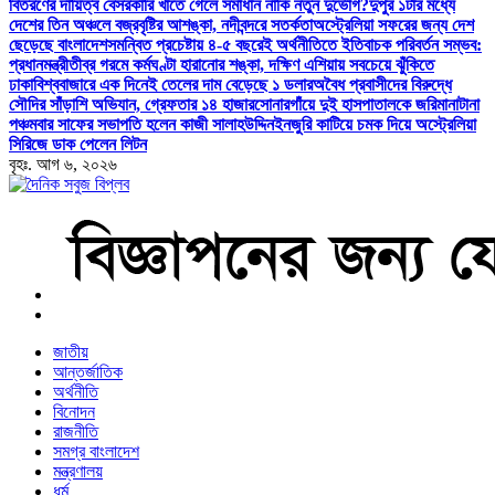
বিতরণের দায়িত্ব বেসরকারি খাতে গেলে সমাধান নাকি নতুন দুর্ভোগ?
দুপুর ১টার মধ্যে
দেশের তিন অঞ্চলে বজ্রবৃষ্টির আশঙ্কা, নদীবন্দরে সতর্কতা
অস্ট্রেলিয়া সফরের জন্য দেশ
ছেড়েছে বাংলাদেশ
সমন্বিত প্রচেষ্টায় ৪-৫ বছরেই অর্থনীতিতে ইতিবাচক পরিবর্তন সম্ভব:
প্রধানমন্ত্রী
তীব্র গরমে কর্মঘণ্টা হারানোর শঙ্কা, দক্ষিণ এশিয়ায় সবচেয়ে ঝুঁকিতে
ঢাকা
বিশ্ববাজারে এক দিনেই তেলের দাম বেড়েছে ১ ডলার
অবৈধ প্রবাসীদের বিরুদ্ধে
সৌদির সাঁড়াশি অভিযান, গ্রেফতার ১৪ হাজার
সোনারগাঁয়ে দুই হাসপাতালকে জরিমানা
টানা
পঞ্চমবার সাফের সভাপতি হলেন কাজী সালাহউদ্দিন
ইনজুরি কাটিয়ে চমক দিয়ে অস্ট্রেলিয়া
সিরিজে ডাক পেলেন লিটন
বৃহঃ. আগ ৬, ২০২৬
বাংলা নিউজ পেপার
জাতীয়
আন্তর্জাতিক
অর্থনীতি
বিনোদন
রাজনীতি
সমগ্র বাংলাদেশ
মন্ত্রণালয়
ধর্ম