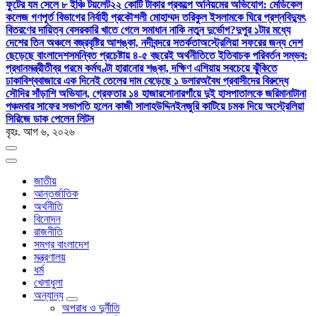
ফুটের যম সেলে ৮ ইঞ্চি টয়লেট
২২ কোটি টাকার প্রকল্পে অনিয়মের অভিযোগ: মেডিকেল
কলেজ গণপূর্ত বিভাগের নির্বাহী প্রকৌশলী মোহাম্মদ তরিকুল ইসলামকে ঘিরে প্রশ্ন
বিদ্যুৎ
বিতরণের দায়িত্ব বেসরকারি খাতে গেলে সমাধান নাকি নতুন দুর্ভোগ?
দুপুর ১টার মধ্যে
দেশের তিন অঞ্চলে বজ্রবৃষ্টির আশঙ্কা, নদীবন্দরে সতর্কতা
অস্ট্রেলিয়া সফরের জন্য দেশ
ছেড়েছে বাংলাদেশ
সমন্বিত প্রচেষ্টায় ৪-৫ বছরেই অর্থনীতিতে ইতিবাচক পরিবর্তন সম্ভব:
প্রধানমন্ত্রী
তীব্র গরমে কর্মঘণ্টা হারানোর শঙ্কা, দক্ষিণ এশিয়ায় সবচেয়ে ঝুঁকিতে
ঢাকা
বিশ্ববাজারে এক দিনেই তেলের দাম বেড়েছে ১ ডলার
অবৈধ প্রবাসীদের বিরুদ্ধে
সৌদির সাঁড়াশি অভিযান, গ্রেফতার ১৪ হাজার
সোনারগাঁয়ে দুই হাসপাতালকে জরিমানা
টানা
পঞ্চমবার সাফের সভাপতি হলেন কাজী সালাহউদ্দিন
ইনজুরি কাটিয়ে চমক দিয়ে অস্ট্রেলিয়া
সিরিজে ডাক পেলেন লিটন
বৃহঃ. আগ ৬, ২০২৬
জাতীয়
আন্তর্জাতিক
অর্থনীতি
বিনোদন
রাজনীতি
সমগ্র বাংলাদেশ
মন্ত্রণালয়
ধর্ম
খেলাধুলা
অন্যান্য
অপরাধ ও দুর্নীতি