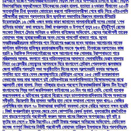
চট্টগ্রামে যাচ্ছেন প্রধানমন্ত্রী
অতিরিক্ত বিদ্যুৎ বিল নিয়ে অপপ্রচার চালানো হচ্ছে: বিদ্যুৎ
বিভাগ
রাশিয়ার সমুদ্রসৈকতে ইউক্রেনের ড্রোন হামলা, হতাহত ৪৭
ভারত সীমান্তে ২৫০টি
অত্যাধুনিক চীনা যুদ্ধযান মোতায়েন করলো পাকিস্তান
পরীক্ষা শেষে বাড়ি গিয়ে এইচএসসি
পরীক্ষার্থীরা বুঝলেন প্রশ্নপত্র ছিল ভুল
ফিফা সভাপতির বিরুদ্ধে মামলার হুঁশিয়ারি
উয়েফার
হঠাৎ ১৬ কেজি ওজন কমার কারণ জানালেন সালমান
বিরোধী দলের নেতারা ‘শেখ
হাসিনার ভাষায়’ কথা বলছেন: মির্জা ফখরুল
হাম ও উপসর্গে মৃত্যু ৮৫০ ছুঁইছুঁই
পূর্ব রেলের
সংকেত বিভাগে টেন্ডার অনিয়ম ও কমিশন বাণিজ্যের অভিযোগ, কেন্দ্রে প্রকৌশলী তারেক
মোহাম্মদ শামছ্ তুষার
বেনজীরের অন্য দেশের পাসপোর্ট থাকতে পারে, সন্দেহ
স্বরাষ্ট্রমন্ত্রীর
দুদক কমিশনার পদে নিয়োগের গুঞ্জনের মধ্যে আবারও আলোচনায় সাবেক
কাস্টমস কমিশনার হাফিজুর রহমান
রাজধানীর সড়কে শৃঙ্খলা: তিনবারের দরপত্রেও কাজ
হয়নি ৯ ট্রাফিক সিগন্যালে
ইরানের সঙ্গে আলোচনা শুরু সোমবার: ট্রাম্প
বাড়তে পারে
মন্ত্রিসভার আকার, বদলাতে পারে দায়িত্ব
সুদানের আদালতে সেনাবাহিনীর ড্রোন হামলায়
নিহত ৩৫
কেন্দ্রীয় নেতৃবৃন্দের আগমনকে ঘিরে বাংলাদেশ সেন্ট্রাল প্রেসক্লাব কক্সবাজার
জেলা কমিটির প্রস্তুতি সভা অনুষ্ঠিত
তিন দিনের মধ্যে স্বল্পমেয়াদি বন্যার আশঙ্কা,
প্লাবিত হতে পারে যেসব জেলা
জুলাইয়ে রেমিট্যান্স এসেছে ২৮৫ কোটি ডলার
দাবানল
নেভানোর সময় মাঝ আকাশে দুই হেলিকপ্টারের সংঘর্ষ
পাকিস্তানে বিক্ষোভস্থলের মাঝে
আত্মঘাতী বোমা হামলা, নিহত ৭
টাঙ্গুয়ার হাওরে প্রবেশে নিষেধাজ্ঞা
রিকার্ভ মিক্সড টিম ইভেন্টে
বাংলাদেশের শিমুর স্বর্ণ জয়
বিশ্বকাপ ফাইনালের ১৩ দিন পর মাঠে মেসি, নেমেই হতবাক
করলেন
কঙ্গনা ও হৃত্বিকের পুরোনো বিরোধে নতুন ডালপালা
সাংবাদিকতায় বিশেষ অবদানের
স্বীকৃতি, বিচারপতি মীর হাসমত আলীর হাত থেকে সম্মাননা পেলেন সুমন খান
১২ কেজির
এলপিজির দাম বাড়ল ৭০ টাকা
আমরা ফ্যাসিস্ট ব্যবস্থা থেকে বেরিয়ে আসতে সক্ষম হয়েছি
: মির্জা ফখরুল
ইরান যুদ্ধের জেরে তেল কোম্পানির রেকর্ড মুনাফা, যুক্তরাষ্ট্রে রাজনৈতিক
চাপ বাড়ছে
গণপূর্তের প্রকৌশলী বদরুল আলম খানের বিরুদ্ধে অপপ্রচার
৩ ফুট বাই ৪
ফুটের যম সেলে ৮ ইঞ্চি টয়লেট
২২ কোটি টাকার প্রকল্পে অনিয়মের অভিযোগ: মেডিকেল
কলেজ গণপূর্ত বিভাগের নির্বাহী প্রকৌশলী মোহাম্মদ তরিকুল ইসলামকে ঘিরে প্রশ্ন
বিদ্যুৎ