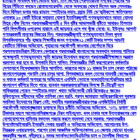
ছাত্রীকে সংঘবদ্ধ ধর্ষণ-ভিডিও ধারণ, তিন কিশোর গ্রেপ্তার
এক দশকের প্রেমের পর
বিয়ের পিঁড়িতে বসছেন রোনালদো
রেসলিং থেকে অবসরের ঘোষণা দিলেন ব্রক লেসনার
৬
দিনে বিলিয়ন ডলার আয় ছাড়াল ‘স্পাইডার-ম্যান: ব্র্যান্ড নিউ ডে’
ভূমিকম্পে ক্ষতিগ্রস্ত
এলাকায় ১০ কোটি ইউরো সহায়তা ঘোষণা ইতালির
জুলাই গণঅভ্যুত্থানে আহত যোদ্ধা
মিতুর খোঁজ নিলেন প্রধানমন্ত্রী
আগামী ৫ দিন বৃষ্টির আভাস
ভারী বৃষ্টিতে আবারও তিস্তার
পানি বিপৎসীমার ওপরে
পথ হারালে এই জাদুঘরে এসে পথ খুঁজে নেবো: ড. ইউনূস
৫ আগস্ট
গণতন্ত্রকামী মানুষের বিজয়ের দিন: প্রধানমন্ত্রী
জুলাই গণঅভ্যুত্থান দিবস খুলনা
বিশ্ববিদ্যালয়ে পাঁচ হাজার শিক্ষার্থীর জন্য গণভোজ
২১ কোটি টাকার সম্পদ আড়াই
কোটিতে বিক্রির অভিযোগ, গৃহায়নের প্রকৌশলী কাওসার মোর্শেদকে ঘিরে
প্রশ্ন
অ্যাডমিরাল স্টিফেন কেলারকে প্রধানমন্ত্রী বাংলাদেশের অবস্থান সবসময় শান্তির
পক্ষে
জুলাই গণঅভ্যুত্থান স্মৃতি জাদুঘর উদ্বোধন করলেন প্রধানমন্ত্রী
শিক্ষাঙ্গনে সন্ত্রাস
বরদাশত করা হবে না, উসকানি দিলে শাস্তি: শিক্ষামন্ত্রী
৪ সিটি করপোরেশন কর্মকর্তার
দেশত্যাগে নিষেধাজ্ঞা
মান নিয়ে আপত্তি, ভারতের সাড়ে ১১ হাজার টন চাল ফেরত পাঠাচ্ছে
বাংলাদেশ
হরমুজ প্রণালি ফের চালুর আশা, বিশ্ববাজারে কমল তেলের দাম
নারী কেলেঙ্কারি
ও ব্যাংক কর্মকর্তা অপহরণের অভিযোগে এনসিপি নেতাকে অব্যাহতি
অস্ট্রেলিয়ার মাঠে
বাংলাদেশ কাঁপিয়ে দিতে পারে: হান্নান সরকার
মালয়েশিয়ার বিপক্ষে টি-টোয়েন্টি দলে
সাব্বির
মারা গেছেন ‘স্পাইডার-ম্যান’ খ্যাত অভিনেত্রী মেরি রিভেরা
৫৫ বছরেও
মুক্তিযুদ্ধে শহীদদের সঠিক তালিকা কেন হয়নি, প্রশ্ন জামায়াত আমিরের
পরিবেশ সুরক্ষায়
সমন্বিত উদ্যোগের বিকল্প নেই: স্থানীয় সরকারমন্ত্রী
নারায়ণগঞ্জ এলজিইডির নির্বাহী
প্রকৌশলী আহসানুজ্জামান দুলালকে ঘিরে দুর্নীতি-অনিয়মের অভিযোগ, ‘৩% দুলাল’ নামে
ঠিকাদার মহলে আলোচনা
সিরাজগঞ্জে ট্রেন লাইনচ্যুত, বন্ধ ঢাকার সঙ্গে উত্তরাঞ্চলের রেল
যোগাযোগ
শেখ হাসিনার বক্তব্য প্রচার করলে ব্যবস্থা নেবে সরকার: প্রধানমন্ত্রীর
উপদেষ্টা
আইআরসি-ইআরসি সেবায় হয়রানি ও অনিয়মের অভিযোগ: আলোচনায় উপ-
নিয়ন্ত্রক ওবায়দুল্লাহ, প্রশ্নে ঢাকা আঞ্চলিক অফিস
ঢাকাসহ ১৩ জেলায় ঝোড়ো হাওয়া-
বজ্রবৃষ্টির শঙ্কা, নদীবন্দরে ১ নম্বর সতর্কসংকেত
বিএডিসির ডাল ও তৈলবীজ বিভাগের