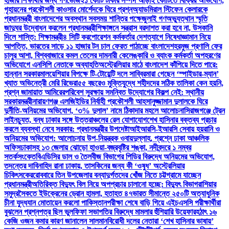
হাজার শিক্ষার্থীর জন্য গণভোজ
২১ কোটি টাকার সম্পদ আড়াই কোটিতে বিক্রির অভিযোগ,
গৃহায়নের প্রকৌশলী কাওসার মোর্শেদকে ঘিরে প্রশ্ন
অ্যাডমিরাল স্টিফেন কেলারকে
প্রধানমন্ত্রী বাংলাদেশের অবস্থান সবসময় শান্তির পক্ষে
জুলাই গণঅভ্যুত্থান স্মৃতি
জাদুঘর উদ্বোধন করলেন প্রধানমন্ত্রী
শিক্ষাঙ্গনে সন্ত্রাস বরদাশত করা হবে না, উসকানি
দিলে শাস্তি: শিক্ষামন্ত্রী
৪ সিটি করপোরেশন কর্মকর্তার দেশত্যাগে নিষেধাজ্ঞা
মান নিয়ে
আপত্তি, ভারতের সাড়ে ১১ হাজার টন চাল ফেরত পাঠাচ্ছে বাংলাদেশ
হরমুজ প্রণালি ফের
চালুর আশা, বিশ্ববাজারে কমল তেলের দাম
নারী কেলেঙ্কারি ও ব্যাংক কর্মকর্তা অপহরণের
অভিযোগে এনসিপি নেতাকে অব্যাহতি
অস্ট্রেলিয়ার মাঠে বাংলাদেশ কাঁপিয়ে দিতে পারে:
হান্নান সরকার
মালয়েশিয়ার বিপক্ষে টি-টোয়েন্টি দলে সাব্বির
মারা গেছেন ‘স্পাইডার-ম্যান’
খ্যাত অভিনেত্রী মেরি রিভেরা
৫৫ বছরেও মুক্তিযুদ্ধে শহীদদের সঠিক তালিকা কেন হয়নি,
প্রশ্ন জামায়াত আমিরের
পরিবেশ সুরক্ষায় সমন্বিত উদ্যোগের বিকল্প নেই: স্থানীয়
সরকারমন্ত্রী
নারায়ণগঞ্জ এলজিইডির নির্বাহী প্রকৌশলী আহসানুজ্জামান দুলালকে ঘিরে
দুর্নীতি-অনিয়মের অভিযোগ, ‘৩% দুলাল’ নামে ঠিকাদার মহলে আলোচনা
সিরাজগঞ্জে ট্রেন
লাইনচ্যুত, বন্ধ ঢাকার সঙ্গে উত্তরাঞ্চলের রেল যোগাযোগ
শেখ হাসিনার বক্তব্য প্রচার
করলে ব্যবস্থা নেবে সরকার: প্রধানমন্ত্রীর উপদেষ্টা
আইআরসি-ইআরসি সেবায় হয়রানি ও
অনিয়মের অভিযোগ: আলোচনায় উপ-নিয়ন্ত্রক ওবায়দুল্লাহ, প্রশ্নে ঢাকা আঞ্চলিক
অফিস
ঢাকাসহ ১৩ জেলায় ঝোড়ো হাওয়া-বজ্রবৃষ্টির শঙ্কা, নদীবন্দরে ১ নম্বর
সতর্কসংকেত
বিএডিসির ডাল ও তৈলবীজ বিভাগের পিডির বিরুদ্ধে অনিয়মের অভিযোগ,
তদন্তের দাবি
নাহিদ রানা ঢাকায়, তাসকিনের জন্য কী ‘ওষুধ’ অস্ট্রেলিয়ার
চিকিৎসকের
রোববারে তিন উপজেলার বন্যাদুর্গতদের খোঁজ নিতে চট্টগ্রামে যাচ্ছেন
প্রধানমন্ত্রী
অতিরিক্ত বিদ্যুৎ বিল নিয়ে অপপ্রচার চালানো হচ্ছে: বিদ্যুৎ বিভাগ
রাশিয়ার
সমুদ্রসৈকতে ইউক্রেনের ড্রোন হামলা, হতাহত ৪৭
ভারত সীমান্তে ২৫০টি অত্যাধুনিক
চীনা যুদ্ধযান মোতায়েন করলো পাকিস্তান
পরীক্ষা শেষে বাড়ি গিয়ে এইচএসসি পরীক্ষার্থীরা
বুঝলেন প্রশ্নপত্র ছিল ভুল
ফিফা সভাপতির বিরুদ্ধে মামলার হুঁশিয়ারি উয়েফার
হঠাৎ ১৬
কেজি ওজন কমার কারণ জানালেন সালমান
বিরোধী দলের নেতারা ‘শেখ হাসিনার ভাষায়’