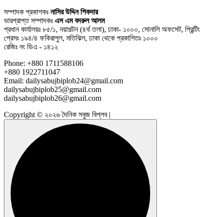
সম্পাদক প্রকাশকঃ
নাসির উদ্দিন শিকদার
ভারপ্রাপ্ত সম্পাদকঃ
এস এম বদরুল আলম
প্রধান কার্যালয়ঃ ৮৫/১, নয়াপল্টন (৪র্থ তলা), ঢাকা- ১০০০, সোনালি অফসেট, প্রিন্টিং
প্রেসঃ ১৯৪/৪ ফকিরাপুল, মতিঝিল, ঢাকা থেকে প্রকাশিতঃ ১০০০
রেজিঃ নং ডিএ - ১৪১২
Phone: +880 1711588106
+880 1922711047
Email: dailysabujbiplob24@gmail.com
dailysabujbiplob25@gmail.com
dailysabujbiplob26@gmail.com
Copyright © ২০২৬ দৈনিক সবুজ বিপ্লব |