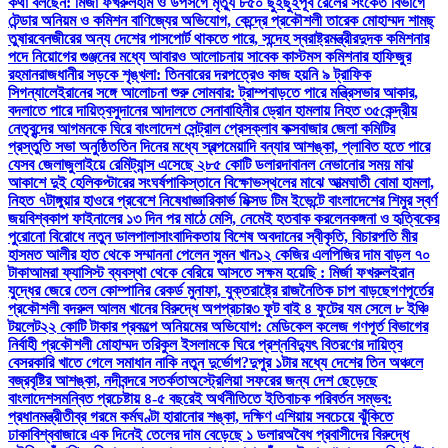
কথা বলছেন: মির্জা ফখরুল
হাম ও উপসর্গে মৃত্যু ৮৫০ ছুঁইছুঁই
পূর্ব রেলের সংকেত বিভাগে
টেন্ডার অনিয়ম ও কমিশন বাণিজ্যের অভিযোগ, কেন্দ্রে প্রকৌশলী তারেক মোহাম্মদ শামছ্
তুষার
বেনজীরের অন্য দেশের পাসপোর্ট থাকতে পারে, সন্দেহ স্বরাষ্ট্রমন্ত্রীর
দুদক কমিশনার
পদে নিয়োগের গুঞ্জনের মধ্যে আবারও আলোচনায় সাবেক কাস্টমস কমিশনার হাফিজুর
রহমান
রাজধানীর সড়কে শৃঙ্খলা: তিনবারের দরপত্রেও কাজ হয়নি ৯ ট্রাফিক
সিগন্যালে
ইরানের সঙ্গে আলোচনা শুরু সোমবার: ট্রাম্প
বাড়তে পারে মন্ত্রিসভার আকার,
বদলাতে পারে দায়িত্ব
সুদানের আদালতে সেনাবাহিনীর ড্রোন হামলায় নিহত ৩৫
কেন্দ্রীয়
নেতৃবৃন্দের আগমনকে ঘিরে বাংলাদেশ সেন্ট্রাল প্রেসক্লাব কক্সবাজার জেলা কমিটির
প্রস্তুতি সভা অনুষ্ঠিত
তিন দিনের মধ্যে স্বল্পমেয়াদি বন্যার আশঙ্কা, প্লাবিত হতে পারে
যেসব জেলা
জুলাইয়ে রেমিট্যান্স এসেছে ২৮৫ কোটি ডলার
দাবানল নেভানোর সময় মাঝ
আকাশে দুই হেলিকপ্টারের সংঘর্ষ
পাকিস্তানে বিক্ষোভস্থলের মাঝে আত্মঘাতী বোমা হামলা,
নিহত ৭
টাঙ্গুয়ার হাওরে প্রবেশে নিষেধাজ্ঞা
রিকার্ভ মিক্সড টিম ইভেন্টে বাংলাদেশের শিমুর স্বর্ণ
জয়
বিশ্বকাপ ফাইনালের ১৩ দিন পর মাঠে মেসি, নেমেই হতবাক করলেন
কঙ্গনা ও হৃত্বিকের
পুরোনো বিরোধে নতুন ডালপালা
সাংবাদিকতায় বিশেষ অবদানের স্বীকৃতি, বিচারপতি মীর
হাসমত আলীর হাত থেকে সম্মাননা পেলেন সুমন খান
১২ কেজির এলপিজির দাম বাড়ল ৭০
টাকা
আমরা ফ্যাসিস্ট ব্যবস্থা থেকে বেরিয়ে আসতে সক্ষম হয়েছি : মির্জা ফখরুল
ইরান
যুদ্ধের জেরে তেল কোম্পানির রেকর্ড মুনাফা, যুক্তরাষ্ট্রে রাজনৈতিক চাপ বাড়ছে
গণপূর্তের
প্রকৌশলী বদরুল আলম খানের বিরুদ্ধে অপপ্রচার
৩ ফুট বাই ৪ ফুটের যম সেলে ৮ ইঞ্চি
টয়লেট
২২ কোটি টাকার প্রকল্পে অনিয়মের অভিযোগ: মেডিকেল কলেজ গণপূর্ত বিভাগের
নির্বাহী প্রকৌশলী মোহাম্মদ তরিকুল ইসলামকে ঘিরে প্রশ্ন
বিদ্যুৎ বিতরণের দায়িত্ব
বেসরকারি খাতে গেলে সমাধান নাকি নতুন দুর্ভোগ?
দুপুর ১টার মধ্যে দেশের তিন অঞ্চলে
বজ্রবৃষ্টির আশঙ্কা, নদীবন্দরে সতর্কতা
অস্ট্রেলিয়া সফরের জন্য দেশ ছেড়েছে
বাংলাদেশ
সমন্বিত প্রচেষ্টায় ৪-৫ বছরেই অর্থনীতিতে ইতিবাচক পরিবর্তন সম্ভব:
প্রধানমন্ত্রী
তীব্র গরমে কর্মঘণ্টা হারানোর শঙ্কা, দক্ষিণ এশিয়ায় সবচেয়ে ঝুঁকিতে
ঢাকা
বিশ্ববাজারে এক দিনেই তেলের দাম বেড়েছে ১ ডলার
অবৈধ প্রবাসীদের বিরুদ্ধে