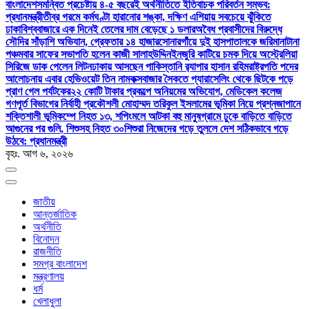
বাংলাদেশ
সমন্বিত প্রচেষ্টায় ৪-৫ বছরেই অর্থনীতিতে ইতিবাচক পরিবর্তন সম্ভব:
প্রধানমন্ত্রী
তীব্র গরমে কর্মঘণ্টা হারানোর শঙ্কা, দক্ষিণ এশিয়ায় সবচেয়ে ঝুঁকিতে
ঢাকা
বিশ্ববাজারে এক দিনেই তেলের দাম বেড়েছে ১ ডলার
অবৈধ প্রবাসীদের বিরুদ্ধে
সৌদির সাঁড়াশি অভিযান, গ্রেফতার ১৪ হাজার
সোনারগাঁয়ে দুই হাসপাতালকে জরিমানা
টানা
পঞ্চমবার সাফের সভাপতি হলেন কাজী সালাহউদ্দিন
ইনজুরি কাটিয়ে চমক দিয়ে অস্ট্রেলিয়া
সিরিজে ডাক পেলেন লিটন
ঢাকায় আসছেন পাকিস্তানি র‍্যাপার হাসান রহিম
রাষ্ট্রপতি পদের
আলোচনায় এবার হেভিওয়েট তিন নাম
কক্সবাজার সৈকতে প্যারাসেলিং থেকে ছিটকে পড়ে
প্রাণ গেল পর্যটকের
২২ কোটি টাকার প্রকল্পে অনিয়মের অভিযোগ, মেডিকেল কলেজ
গণপূর্ত বিভাগের নির্বাহী প্রকৌশলী মোহাম্মদ তরিকুল ইসলামের ভূমিকা নিয়ে প্রশ্ন
জাপানে
শক্তিশালী ভূমিকম্পে নিহত ১৩, শপিংমলে আটকা বহু মানুষ
গ্রামে ঢুকে বাড়িতে বাড়িতে
আগুনের পর গুলি, শিশুসহ নিহত ৩০
শিশুরা নিজেদের গড়ে তুললে দেশ সঠিকভাবে গড়ে
উঠবে: প্রধানমন্ত্রী
বৃহঃ. আগ ৬, ২০২৬
জাতীয়
আন্তর্জাতিক
অর্থনীতি
বিনোদন
রাজনীতি
সমগ্র বাংলাদেশ
মন্ত্রণালয়
ধর্ম
খেলাধুলা