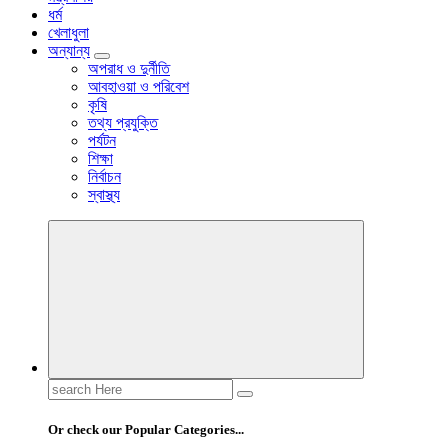
ধর্ম
খেলাধুলা
অন্যান্য
অপরাধ ও দুর্নীতি
আবহাওয়া ও পরিবেশ
কৃষি
তথ্য প্রযুক্তি
পর্যটন
শিক্ষা
নির্বাচন
স্বাস্থ্য
Search
for:
Or check our Popular Categories...