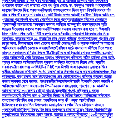
প্রধানমন্ত্রী
আগামী ৫ দিন বৃষ্টির আভাস
ভারী বৃষ্টিতে আবারও তিস্তার পানি বিপৎসীমার
ওপরে
পথ হারালে এই জাদুঘরে এসে পথ খুঁজে নেবো: ড. ইউনূস
৫ আগস্ট গণতন্ত্রকামী
মানুষের বিজয়ের দিন: প্রধানমন্ত্রী
জুলাই গণঅভ্যুত্থান দিবস খুলনা বিশ্ববিদ্যালয়ে পাঁচ
হাজার শিক্ষার্থীর জন্য গণভোজ
২১ কোটি টাকার সম্পদ আড়াই কোটিতে বিক্রির অভিযোগ,
গৃহায়নের প্রকৌশলী কাওসার মোর্শেদকে ঘিরে প্রশ্ন
অ্যাডমিরাল স্টিফেন কেলারকে
প্রধানমন্ত্রী বাংলাদেশের অবস্থান সবসময় শান্তির পক্ষে
জুলাই গণঅভ্যুত্থান স্মৃতি
জাদুঘর উদ্বোধন করলেন প্রধানমন্ত্রী
শিক্ষাঙ্গনে সন্ত্রাস বরদাশত করা হবে না, উসকানি
দিলে শাস্তি: শিক্ষামন্ত্রী
৪ সিটি করপোরেশন কর্মকর্তার দেশত্যাগে নিষেধাজ্ঞা
মান নিয়ে
আপত্তি, ভারতের সাড়ে ১১ হাজার টন চাল ফেরত পাঠাচ্ছে বাংলাদেশ
হরমুজ প্রণালি ফের
চালুর আশা, বিশ্ববাজারে কমল তেলের দাম
নারী কেলেঙ্কারি ও ব্যাংক কর্মকর্তা অপহরণের
অভিযোগে এনসিপি নেতাকে অব্যাহতি
অস্ট্রেলিয়ার মাঠে বাংলাদেশ কাঁপিয়ে দিতে পারে:
হান্নান সরকার
মালয়েশিয়ার বিপক্ষে টি-টোয়েন্টি দলে সাব্বির
মারা গেছেন ‘স্পাইডার-ম্যান’
খ্যাত অভিনেত্রী মেরি রিভেরা
৫৫ বছরেও মুক্তিযুদ্ধে শহীদদের সঠিক তালিকা কেন হয়নি,
প্রশ্ন জামায়াত আমিরের
পরিবেশ সুরক্ষায় সমন্বিত উদ্যোগের বিকল্প নেই: স্থানীয়
সরকারমন্ত্রী
নারায়ণগঞ্জ এলজিইডির নির্বাহী প্রকৌশলী আহসানুজ্জামান দুলালকে ঘিরে
দুর্নীতি-অনিয়মের অভিযোগ, ‘৩% দুলাল’ নামে ঠিকাদার মহলে আলোচনা
সিরাজগঞ্জে ট্রেন
লাইনচ্যুত, বন্ধ ঢাকার সঙ্গে উত্তরাঞ্চলের রেল যোগাযোগ
শেখ হাসিনার বক্তব্য প্রচার
করলে ব্যবস্থা নেবে সরকার: প্রধানমন্ত্রীর উপদেষ্টা
আইআরসি-ইআরসি সেবায় হয়রানি ও
অনিয়মের অভিযোগ: আলোচনায় উপ-নিয়ন্ত্রক ওবায়দুল্লাহ, প্রশ্নে ঢাকা আঞ্চলিক
অফিস
ঢাকাসহ ১৩ জেলায় ঝোড়ো হাওয়া-বজ্রবৃষ্টির শঙ্কা, নদীবন্দরে ১ নম্বর
সতর্কসংকেত
বিএডিসির ডাল ও তৈলবীজ বিভাগের পিডির বিরুদ্ধে অনিয়মের অভিযোগ,
তদন্তের দাবি
নাহিদ রানা ঢাকায়, তাসকিনের জন্য কী ‘ওষুধ’ অস্ট্রেলিয়ার
চিকিৎসকের
রোববারে তিন উপজেলার বন্যাদুর্গতদের খোঁজ নিতে চট্টগ্রামে যাচ্ছেন
প্রধানমন্ত্রী
অতিরিক্ত বিদ্যুৎ বিল নিয়ে অপপ্রচার চালানো হচ্ছে: বিদ্যুৎ বিভাগ
রাশিয়ার
সমুদ্রসৈকতে ইউক্রেনের ড্রোন হামলা, হতাহত ৪৭
ভারত সীমান্তে ২৫০টি অত্যাধুনিক