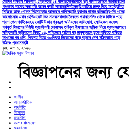
সৌদির সাঁড়াশি অভিযান, গ্রেফতার ১৪ হাজার
সোনারগাঁয়ে দুই হাসপাতালকে জরিমানা
টানা
পঞ্চমবার সাফের সভাপতি হলেন কাজী সালাহউদ্দিন
ইনজুরি কাটিয়ে চমক দিয়ে অস্ট্রেলিয়া
সিরিজে ডাক পেলেন লিটন
ঢাকায় আসছেন পাকিস্তানি র‍্যাপার হাসান রহিম
রাষ্ট্রপতি পদের
আলোচনায় এবার হেভিওয়েট তিন নাম
কক্সবাজার সৈকতে প্যারাসেলিং থেকে ছিটকে পড়ে
প্রাণ গেল পর্যটকের
২২ কোটি টাকার প্রকল্পে অনিয়মের অভিযোগ, মেডিকেল কলেজ
গণপূর্ত বিভাগের নির্বাহী প্রকৌশলী মোহাম্মদ তরিকুল ইসলামের ভূমিকা নিয়ে প্রশ্ন
জাপানে
শক্তিশালী ভূমিকম্পে নিহত ১৩, শপিংমলে আটকা বহু মানুষ
গ্রামে ঢুকে বাড়িতে বাড়িতে
আগুনের পর গুলি, শিশুসহ নিহত ৩০
শিশুরা নিজেদের গড়ে তুললে দেশ সঠিকভাবে গড়ে
উঠবে: প্রধানমন্ত্রী
বৃহঃ. আগ ৬, ২০২৬
বাংলা নিউজ পেপার
জাতীয়
আন্তর্জাতিক
অর্থনীতি
বিনোদন
রাজনীতি
সমগ্র বাংলাদেশ
মন্ত্রণালয়