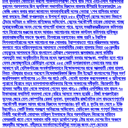
চীনা যুদ্ধযান মোতায়েন করলো পাকিস্তান
পরীক্ষা শেষে বাড়ি গিয়ে এইচএসসি পরীক্ষার্থীরা
বুঝলেন প্রশ্নপত্র ছিল ভুল
ফিফা সভাপতির বিরুদ্ধে মামলার হুঁশিয়ারি উয়েফার
হঠাৎ ১৬
কেজি ওজন কমার কারণ জানালেন সালমান
বিরোধী দলের নেতারা ‘শেখ হাসিনার ভাষায়’
কথা বলছেন: মির্জা ফখরুল
হাম ও উপসর্গে মৃত্যু ৮৫০ ছুঁইছুঁই
পূর্ব রেলের সংকেত বিভাগে
টেন্ডার অনিয়ম ও কমিশন বাণিজ্যের অভিযোগ, কেন্দ্রে প্রকৌশলী তারেক মোহাম্মদ শামছ্
তুষার
বেনজীরের অন্য দেশের পাসপোর্ট থাকতে পারে, সন্দেহ স্বরাষ্ট্রমন্ত্রীর
দুদক কমিশনার
পদে নিয়োগের গুঞ্জনের মধ্যে আবারও আলোচনায় সাবেক কাস্টমস কমিশনার হাফিজুর
রহমান
রাজধানীর সড়কে শৃঙ্খলা: তিনবারের দরপত্রেও কাজ হয়নি ৯ ট্রাফিক
সিগন্যালে
ইরানের সঙ্গে আলোচনা শুরু সোমবার: ট্রাম্প
বাড়তে পারে মন্ত্রিসভার আকার,
বদলাতে পারে দায়িত্ব
সুদানের আদালতে সেনাবাহিনীর ড্রোন হামলায় নিহত ৩৫
কেন্দ্রীয়
নেতৃবৃন্দের আগমনকে ঘিরে বাংলাদেশ সেন্ট্রাল প্রেসক্লাব কক্সবাজার জেলা কমিটির
প্রস্তুতি সভা অনুষ্ঠিত
তিন দিনের মধ্যে স্বল্পমেয়াদি বন্যার আশঙ্কা, প্লাবিত হতে পারে
যেসব জেলা
জুলাইয়ে রেমিট্যান্স এসেছে ২৮৫ কোটি ডলার
দাবানল নেভানোর সময় মাঝ
আকাশে দুই হেলিকপ্টারের সংঘর্ষ
পাকিস্তানে বিক্ষোভস্থলের মাঝে আত্মঘাতী বোমা হামলা,
নিহত ৭
টাঙ্গুয়ার হাওরে প্রবেশে নিষেধাজ্ঞা
রিকার্ভ মিক্সড টিম ইভেন্টে বাংলাদেশের শিমুর স্বর্ণ
জয়
বিশ্বকাপ ফাইনালের ১৩ দিন পর মাঠে মেসি, নেমেই হতবাক করলেন
কঙ্গনা ও হৃত্বিকের
পুরোনো বিরোধে নতুন ডালপালা
সাংবাদিকতায় বিশেষ অবদানের স্বীকৃতি, বিচারপতি মীর
হাসমত আলীর হাত থেকে সম্মাননা পেলেন সুমন খান
১২ কেজির এলপিজির দাম বাড়ল ৭০
টাকা
আমরা ফ্যাসিস্ট ব্যবস্থা থেকে বেরিয়ে আসতে সক্ষম হয়েছি : মির্জা ফখরুল
ইরান
যুদ্ধের জেরে তেল কোম্পানির রেকর্ড মুনাফা, যুক্তরাষ্ট্রে রাজনৈতিক চাপ বাড়ছে
গণপূর্তের
প্রকৌশলী বদরুল আলম খানের বিরুদ্ধে অপপ্রচার
৩ ফুট বাই ৪ ফুটের যম সেলে ৮ ইঞ্চি
টয়লেট
২২ কোটি টাকার প্রকল্পে অনিয়মের অভিযোগ: মেডিকেল কলেজ গণপূর্ত বিভাগের
নির্বাহী প্রকৌশলী মোহাম্মদ তরিকুল ইসলামকে ঘিরে প্রশ্ন
বিদ্যুৎ বিতরণের দায়িত্ব
বেসরকারি খাতে গেলে সমাধান নাকি নতুন দুর্ভোগ?
দুপুর ১টার মধ্যে দেশের তিন অঞ্চলে
বজ্রবৃষ্টির আশঙ্কা, নদীবন্দরে সতর্কতা
অস্ট্রেলিয়া সফরের জন্য দেশ ছেড়েছে