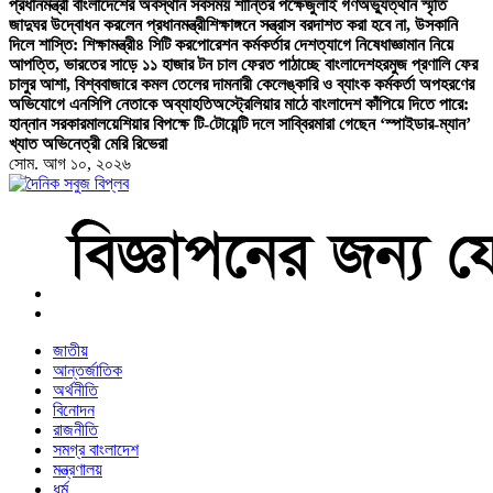
প্রধানমন্ত্রী বাংলাদেশের অবস্থান সবসময় শান্তির পক্ষে
জুলাই গণঅভ্যুত্থান স্মৃতি
জাদুঘর উদ্বোধন করলেন প্রধানমন্ত্রী
শিক্ষাঙ্গনে সন্ত্রাস বরদাশত করা হবে না, উসকানি
দিলে শাস্তি: শিক্ষামন্ত্রী
৪ সিটি করপোরেশন কর্মকর্তার দেশত্যাগে নিষেধাজ্ঞা
মান নিয়ে
আপত্তি, ভারতের সাড়ে ১১ হাজার টন চাল ফেরত পাঠাচ্ছে বাংলাদেশ
হরমুজ প্রণালি ফের
চালুর আশা, বিশ্ববাজারে কমল তেলের দাম
নারী কেলেঙ্কারি ও ব্যাংক কর্মকর্তা অপহরণের
অভিযোগে এনসিপি নেতাকে অব্যাহতি
অস্ট্রেলিয়ার মাঠে বাংলাদেশ কাঁপিয়ে দিতে পারে:
হান্নান সরকার
মালয়েশিয়ার বিপক্ষে টি-টোয়েন্টি দলে সাব্বির
মারা গেছেন ‘স্পাইডার-ম্যান’
খ্যাত অভিনেত্রী মেরি রিভেরা
সোম. আগ ১০, ২০২৬
বাংলা নিউজ পেপার
জাতীয়
আন্তর্জাতিক
অর্থনীতি
বিনোদন
রাজনীতি
সমগ্র বাংলাদেশ
মন্ত্রণালয়
ধর্ম