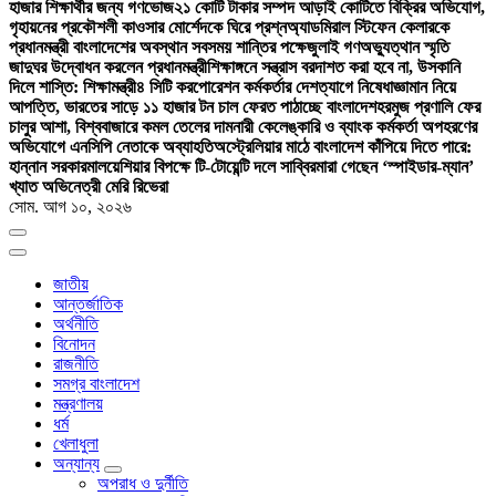
হাজার শিক্ষার্থীর জন্য গণভোজ
২১ কোটি টাকার সম্পদ আড়াই কোটিতে বিক্রির অভিযোগ,
গৃহায়নের প্রকৌশলী কাওসার মোর্শেদকে ঘিরে প্রশ্ন
অ্যাডমিরাল স্টিফেন কেলারকে
প্রধানমন্ত্রী বাংলাদেশের অবস্থান সবসময় শান্তির পক্ষে
জুলাই গণঅভ্যুত্থান স্মৃতি
জাদুঘর উদ্বোধন করলেন প্রধানমন্ত্রী
শিক্ষাঙ্গনে সন্ত্রাস বরদাশত করা হবে না, উসকানি
দিলে শাস্তি: শিক্ষামন্ত্রী
৪ সিটি করপোরেশন কর্মকর্তার দেশত্যাগে নিষেধাজ্ঞা
মান নিয়ে
আপত্তি, ভারতের সাড়ে ১১ হাজার টন চাল ফেরত পাঠাচ্ছে বাংলাদেশ
হরমুজ প্রণালি ফের
চালুর আশা, বিশ্ববাজারে কমল তেলের দাম
নারী কেলেঙ্কারি ও ব্যাংক কর্মকর্তা অপহরণের
অভিযোগে এনসিপি নেতাকে অব্যাহতি
অস্ট্রেলিয়ার মাঠে বাংলাদেশ কাঁপিয়ে দিতে পারে:
হান্নান সরকার
মালয়েশিয়ার বিপক্ষে টি-টোয়েন্টি দলে সাব্বির
মারা গেছেন ‘স্পাইডার-ম্যান’
খ্যাত অভিনেত্রী মেরি রিভেরা
সোম. আগ ১০, ২০২৬
জাতীয়
আন্তর্জাতিক
অর্থনীতি
বিনোদন
রাজনীতি
সমগ্র বাংলাদেশ
মন্ত্রণালয়
ধর্ম
খেলাধুলা
অন্যান্য
অপরাধ ও দুর্নীতি