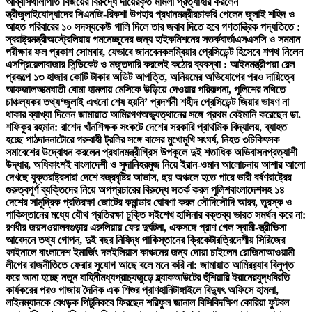
আব্বাস
থালাপতি বিজয়ের বিরুদ্ধে দায়েরকৃত মামলা প্রত্যাহার করলেন
স্ত্রী
জুলাইযোদ্ধাদের সিএনজি-রিকশা উপহার প্রধানমন্ত্রীর
চাকরি পেলেন জুলাই শহিদ ও
আহত পরিবারের ১০ সদস্য
কেউ গালি দিলে তার জবাব দিতে হবে গণতান্ত্রিক পদ্ধতিতে :
স্বরাষ্ট্রমন্ত্রী
অস্ট্রেলিয়ায় গমনেচ্ছুদের জন্য হাইকমিশনের সতর্কবার্তা
এসএসসি ও সমমান
পরীক্ষার ফল প্রকাশ সোমবার, যেভাবে জানবেন
কলম্বিয়ার প্রেসিডেন্ট হিসেবে শপথ নিলেন
এসপ্রিয়েলা
বাজার সিন্ডিকেট ও মজুতদারি করলেই কঠোর ব্যবস্থা : আইনমন্ত্রী
পদ্মা রেল
প্রকল্পে ১৩ হাজার কোটি টাকার অডিট আপত্তি, অনিয়মের অভিযোগের পরও দায়িত্বে
আফজাল
আত্মঘাতী বোমা হামলায় মেসিকে উড়িয়ে দেওয়ার পরিকল্পনা, পুলিশের নথিতে
চাঞ্চল্যকর তথ্য
‘জুলাই এখনো শেষ হয়নি’ প্রদর্শনী শহীদ প্রেসিডেন্ট জিয়ার ভাষণ না
থাকার ব্যাখ্যা দিলেন জামায়াত আমির
গণঅভ্যুত্থানের সঙ্গে প্রথম বেইমানি করেছেন ডা.
শফিকুর রহমান: রাশেদ খাঁন
শিক্ষক সংকটে দেশের সরকারি প্রাথমিক বিদ্যালয়, ব্যাহত
হচ্ছে পাঠদান
নাটোরে গরুবাহী ট্রলির সঙ্গে বাসের মুখোমুখি সংঘর্ষ, নিহত ৩
চিকিৎসক
সমাবেশের উদ্বোধন করলেন প্রধানমন্ত্রী
গ্রিস উপকূলে দুই শতাধিক অভিবাসনপ্রত্যাশী
উদ্ধার, অধিকাংশই বাংলাদেশী ও সুদানি
হরমুজ নিয়ে ইরান-ওমান আলোচনায় আশার আলো
দেখছে যুক্তরাষ্ট্র
সারা দেশে বজ্রবৃষ্টির আভাস, ছয় অঞ্চলে হতে পারে ভারী বর্ষণ
রাষ্ট্রের
গুরুত্বপূর্ণ ব্যক্তিদের নিয়ে অপপ্রচারের বিরুদ্ধে সতর্ক করল পুলিশ
বাংলাদেশসহ ১৪
দেশের সামুদ্রিক প্রতিরক্ষা জোটের কমান্ডার ঘোষণা করল সৌদি
সৌদি আরব, তুরস্ক ও
পাকিস্তানের মধ্যে যৌথ প্রতিরক্ষা চুক্তি সই
শেখ হাসিনার বক্তব্য ভারত সমর্থন করে না:
রণধীর জয়সওয়াল
বগুড়ার এরুলিয়ায় ফের দুর্ঘটনা, একসঙ্গে প্রাণ গেল স্বামী-স্ত্রী
ভিসা
আবেদনে তথ্য গোপন, দুই বছর নিষিদ্ধ পাকিস্তানের ক্রিকেটার
ত্রিদেশীয় সিরিজের
ফাইনালে বাংলাদেশ ইমার্জিং দল
ইলিয়াস কাঞ্চনের জন্য দোয়া চাইলেন রোজিনা
আওয়ামী
লীগের রাজনীতিতে ফেরার সুযোগ আছে বলে মনে করি না: জামায়াত আমির
র‍্যাব বিলুপ্ত
করে আনা হচ্ছে নতুন বাহিনী
মধ্যপ্রাচ্যজুড়ে ব্ল্যাকআউটের হুঁশিয়ারি ইরানের
যুদ্ধবিরতি
কার্যকরের পরও গাজায় দৈনিক এক শিশুর প্রাণহানি
টাঙ্গাইলে বিদ্যুৎ অফিসে হামলা,
লাইনম্যানকে বেধড়ক পিটুনি
কবে ফিরছেন শরিফুল জানাল বিসিবি
দক্ষিণ কোরিয়া ফুটবল