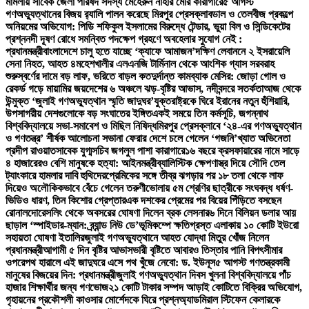
মামলায় সাবেক জেলা পরিষদ সদস্য মেহেরুন নাহার মেরি কারাগারে
৫ আগস্ট
গণঅভ্যুত্থানের বিজয় র‍্যালি পালন করেছে মিরপুর প্রেসক্লাব
ডাল ও তেলবীজ প্রকল্পে
অনিয়মের অভিযোগ: পিডি শফিকুল ইসলামের বিরুদ্ধে টেন্ডার, ভুয়া বিল ও সিন্ডিকেটের
প্রশ্ন
নদী দূষণ রোধে সমন্বিত পদক্ষেপ গ্রহণে অবহেলার সুযোগ নেই :
প্রধানমন্ত্রী
বাংলাদেশে চালু হতে যাচ্ছে ‘ক্যাফে আমাজন’
দক্ষিণ লেবাননে ২ ইসরায়েলি
সেনা নিহত, আহত ৪
মহেশখালীর এলএনজি টার্মিনাল থেকে আংশিক গ্যাস সরবরাহ
শুরু
স্বর্ণের দামে বড় লাফ, ভরিতে বাড়ল কত
দুর্দান্ত কামব্যাক মেসির: জোড়া গোল ও
রেকর্ড গড়ে মায়ামির জয়
দেশের ৬ অঞ্চলে ঝড়-বৃষ্টির আভাস, নদীবন্দরে সতর্কতা
আজ থেকে
উন্মুক্ত ‘জুলাই গণঅভ্যুত্থান স্মৃতি জাদুঘর’
যুক্তরাষ্ট্রকে ঘিরে ইরানের নতুন হুঁশিয়ারি,
উপসাগরীয় দেশগুলোকে বড় সংঘাতের ইঙ্গিত
একই সময়ে তিন কর্মসূচি, জগন্নাথ
বিশ্ববিদ্যালয়ে সভা-সমাবেশ ও মিছিল নিষিদ্ধ
মিরপুর প্রেসক্লাবে ‘২৪-এর গণঅভ্যুত্থান
ও গণতন্ত্র’ শীর্ষক আলোচনা সভা
না ফেরার দেশে চলে গেলেন ‘গজনি’খ্যাত অভিনেতা
প্রদীপ রাওয়াত
সাবেক যুগ্মসচিব জগলুল পাশা কারাগারে
১৬ বছরে ক্রসফায়ারের নামে সাড়ে
৪ হাজারেরও বেশি মানুষকে হত্যা: আইনমন্ত্রী
ব্যালিস্টিক ক্ষেপণাস্ত্র দিয়ে সৌদি তেল
ট্যাংকারে হামলার দাবি হুথিদের
প্রেমিকের সঙ্গে তীব্র ঝগড়ার পর ১৮ তলা থেকে লাফ
দিয়েও অলৌকিকভাবে বেঁচে গেলেন তরুণী
ভোলায় ৫ম শ্রেণির ছাত্রীকে সংঘবদ্ধ ধর্ষণ-
ভিডিও ধারণ, তিন কিশোর গ্রেপ্তার
এক দশকের প্রেমের পর বিয়ের পিঁড়িতে বসছেন
রোনালদো
রেসলিং থেকে অবসরের ঘোষণা দিলেন ব্রক লেসনার
৬ দিনে বিলিয়ন ডলার আয়
ছাড়াল ‘স্পাইডার-ম্যান: ব্র্যান্ড নিউ ডে’
ভূমিকম্পে ক্ষতিগ্রস্ত এলাকায় ১০ কোটি ইউরো
সহায়তা ঘোষণা ইতালির
জুলাই গণঅভ্যুত্থানে আহত যোদ্ধা মিতুর খোঁজ নিলেন
প্রধানমন্ত্রী
আগামী ৫ দিন বৃষ্টির আভাস
ভারী বৃষ্টিতে আবারও তিস্তার পানি বিপৎসীমার
ওপরে
পথ হারালে এই জাদুঘরে এসে পথ খুঁজে নেবো: ড. ইউনূস
৫ আগস্ট গণতন্ত্রকামী
মানুষের বিজয়ের দিন: প্রধানমন্ত্রী
জুলাই গণঅভ্যুত্থান দিবস খুলনা বিশ্ববিদ্যালয়ে পাঁচ
হাজার শিক্ষার্থীর জন্য গণভোজ
২১ কোটি টাকার সম্পদ আড়াই কোটিতে বিক্রির অভিযোগ,
গৃহায়নের প্রকৌশলী কাওসার মোর্শেদকে ঘিরে প্রশ্ন
অ্যাডমিরাল স্টিফেন কেলারকে