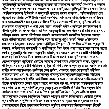
আহত পরিবারের ১০ সদস্য
কেউ গালি দিলে তার জবাব দিতে হবে গণতান্ত্রিক পদ্ধতিতে :
স্বরাষ্ট্রমন্ত্রী
অস্ট্রেলিয়ায় গমনেচ্ছুদের জন্য হাইকমিশনের সতর্কবার্তা
এসএসসি ও সমমান
পরীক্ষার ফল প্রকাশ সোমবার, যেভাবে জানবেন
কলম্বিয়ার প্রেসিডেন্ট হিসেবে শপথ নিলেন
এসপ্রিয়েলা
বাজার সিন্ডিকেট ও মজুতদারি করলেই কঠোর ব্যবস্থা : আইনমন্ত্রী
পদ্মা রেল
প্রকল্পে ১৩ হাজার কোটি টাকার অডিট আপত্তি, অনিয়মের অভিযোগের পরও দায়িত্বে
আফজাল
আত্মঘাতী বোমা হামলায় মেসিকে উড়িয়ে দেওয়ার পরিকল্পনা, পুলিশের নথিতে
চাঞ্চল্যকর তথ্য
‘জুলাই এখনো শেষ হয়নি’ প্রদর্শনী শহীদ প্রেসিডেন্ট জিয়ার ভাষণ না
থাকার ব্যাখ্যা দিলেন জামায়াত আমির
গণঅভ্যুত্থানের সঙ্গে প্রথম বেইমানি করেছেন ডা.
শফিকুর রহমান: রাশেদ খাঁন
শিক্ষক সংকটে দেশের সরকারি প্রাথমিক বিদ্যালয়, ব্যাহত
হচ্ছে পাঠদান
নাটোরে গরুবাহী ট্রলির সঙ্গে বাসের মুখোমুখি সংঘর্ষ, নিহত ৩
চিকিৎসক
সমাবেশের উদ্বোধন করলেন প্রধানমন্ত্রী
গ্রিস উপকূলে দুই শতাধিক অভিবাসনপ্রত্যাশী
উদ্ধার, অধিকাংশই বাংলাদেশী ও সুদানি
হরমুজ নিয়ে ইরান-ওমান আলোচনায় আশার আলো
দেখছে যুক্তরাষ্ট্র
সারা দেশে বজ্রবৃষ্টির আভাস, ছয় অঞ্চলে হতে পারে ভারী বর্ষণ
রাষ্ট্রের
গুরুত্বপূর্ণ ব্যক্তিদের নিয়ে অপপ্রচারের বিরুদ্ধে সতর্ক করল পুলিশ
বাংলাদেশসহ ১৪
দেশের সামুদ্রিক প্রতিরক্ষা জোটের কমান্ডার ঘোষণা করল সৌদি
সৌদি আরব, তুরস্ক ও
পাকিস্তানের মধ্যে যৌথ প্রতিরক্ষা চুক্তি সই
শেখ হাসিনার বক্তব্য ভারত সমর্থন করে না:
রণধীর জয়সওয়াল
বগুড়ার এরুলিয়ায় ফের দুর্ঘটনা, একসঙ্গে প্রাণ গেল স্বামী-স্ত্রী
ভিসা
আবেদনে তথ্য গোপন, দুই বছর নিষিদ্ধ পাকিস্তানের ক্রিকেটার
ত্রিদেশীয় সিরিজের
ফাইনালে বাংলাদেশ ইমার্জিং দল
ইলিয়াস কাঞ্চনের জন্য দোয়া চাইলেন রোজিনা
আওয়ামী
লীগের রাজনীতিতে ফেরার সুযোগ আছে বলে মনে করি না: জামায়াত আমির
র‍্যাব বিলুপ্ত
করে আনা হচ্ছে নতুন বাহিনী
মধ্যপ্রাচ্যজুড়ে ব্ল্যাকআউটের হুঁশিয়ারি ইরানের
যুদ্ধবিরতি
কার্যকরের পরও গাজায় দৈনিক এক শিশুর প্রাণহানি
টাঙ্গাইলে বিদ্যুৎ অফিসে হামলা,
লাইনম্যানকে বেধড়ক পিটুনি
কবে ফিরছেন শরিফুল জানাল বিসিবি
দক্ষিণ কোরিয়া ফুটবল
অ্যাসোসিয়েশনে পুলিশের অভিযান
‘ময়না ছলাৎ ছলাৎ’ খ্যাত গায়ক স্বাগত দে মারা
গেছেন
মেয়েকে নিয়ে বাবার কবর জিয়ারতে জুবাইদা রহমান
লালমনিরহাটে সন্ত্রাস বিরোধী