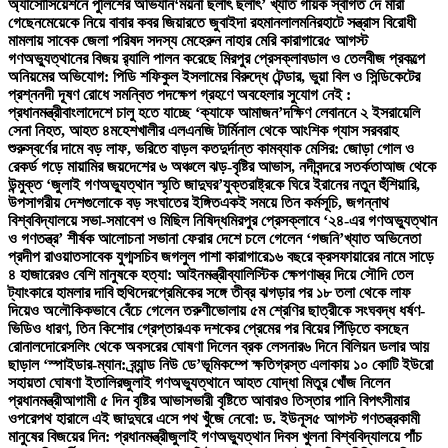
অ্যাসোসিয়েশনে পুলিশের অভিযান
‘ময়না ছলাৎ ছলাৎ’ খ্যাত গায়ক স্বাগত দে মারা
গেছেন
মেয়েকে নিয়ে বাবার কবর জিয়ারতে জুবাইদা রহমান
লালমনিরহাটে সন্ত্রাস বিরোধী
মামলায় সাবেক জেলা পরিষদ সদস্য মেহেরুন নাহার মেরি কারাগারে
৫ আগস্ট
গণঅভ্যুত্থানের বিজয় র‍্যালি পালন করেছে মিরপুর প্রেসক্লাব
ডাল ও তেলবীজ প্রকল্পে
অনিয়মের অভিযোগ: পিডি শফিকুল ইসলামের বিরুদ্ধে টেন্ডার, ভুয়া বিল ও সিন্ডিকেটের
প্রশ্ন
নদী দূষণ রোধে সমন্বিত পদক্ষেপ গ্রহণে অবহেলার সুযোগ নেই :
প্রধানমন্ত্রী
বাংলাদেশে চালু হতে যাচ্ছে ‘ক্যাফে আমাজন’
দক্ষিণ লেবাননে ২ ইসরায়েলি
সেনা নিহত, আহত ৪
মহেশখালীর এলএনজি টার্মিনাল থেকে আংশিক গ্যাস সরবরাহ
শুরু
স্বর্ণের দামে বড় লাফ, ভরিতে বাড়ল কত
দুর্দান্ত কামব্যাক মেসির: জোড়া গোল ও
রেকর্ড গড়ে মায়ামির জয়
দেশের ৬ অঞ্চলে ঝড়-বৃষ্টির আভাস, নদীবন্দরে সতর্কতা
আজ থেকে
উন্মুক্ত ‘জুলাই গণঅভ্যুত্থান স্মৃতি জাদুঘর’
যুক্তরাষ্ট্রকে ঘিরে ইরানের নতুন হুঁশিয়ারি,
উপসাগরীয় দেশগুলোকে বড় সংঘাতের ইঙ্গিত
একই সময়ে তিন কর্মসূচি, জগন্নাথ
বিশ্ববিদ্যালয়ে সভা-সমাবেশ ও মিছিল নিষিদ্ধ
মিরপুর প্রেসক্লাবে ‘২৪-এর গণঅভ্যুত্থান
ও গণতন্ত্র’ শীর্ষক আলোচনা সভা
না ফেরার দেশে চলে গেলেন ‘গজনি’খ্যাত অভিনেতা
প্রদীপ রাওয়াত
সাবেক যুগ্মসচিব জগলুল পাশা কারাগারে
১৬ বছরে ক্রসফায়ারের নামে সাড়ে
৪ হাজারেরও বেশি মানুষকে হত্যা: আইনমন্ত্রী
ব্যালিস্টিক ক্ষেপণাস্ত্র দিয়ে সৌদি তেল
ট্যাংকারে হামলার দাবি হুথিদের
প্রেমিকের সঙ্গে তীব্র ঝগড়ার পর ১৮ তলা থেকে লাফ
দিয়েও অলৌকিকভাবে বেঁচে গেলেন তরুণী
ভোলায় ৫ম শ্রেণির ছাত্রীকে সংঘবদ্ধ ধর্ষণ-
ভিডিও ধারণ, তিন কিশোর গ্রেপ্তার
এক দশকের প্রেমের পর বিয়ের পিঁড়িতে বসছেন
রোনালদো
রেসলিং থেকে অবসরের ঘোষণা দিলেন ব্রক লেসনার
৬ দিনে বিলিয়ন ডলার আয়
ছাড়াল ‘স্পাইডার-ম্যান: ব্র্যান্ড নিউ ডে’
ভূমিকম্পে ক্ষতিগ্রস্ত এলাকায় ১০ কোটি ইউরো
সহায়তা ঘোষণা ইতালির
জুলাই গণঅভ্যুত্থানে আহত যোদ্ধা মিতুর খোঁজ নিলেন
প্রধানমন্ত্রী
আগামী ৫ দিন বৃষ্টির আভাস
ভারী বৃষ্টিতে আবারও তিস্তার পানি বিপৎসীমার
ওপরে
পথ হারালে এই জাদুঘরে এসে পথ খুঁজে নেবো: ড. ইউনূস
৫ আগস্ট গণতন্ত্রকামী
মানুষের বিজয়ের দিন: প্রধানমন্ত্রী
জুলাই গণঅভ্যুত্থান দিবস খুলনা বিশ্ববিদ্যালয়ে পাঁচ