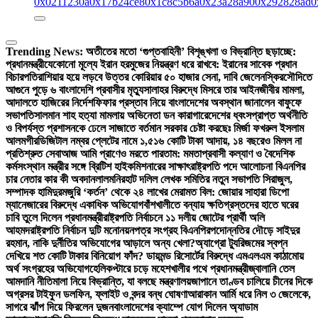
0x0211230a
0x17b24ce8
0x1c8c5b6a
0x23a28a90
0x292828ad
0
Trending News:
অতীতের মতো ‘গুপ্তবাহিনী’ বিশৃঙ্খলা ও বিভ্রান্তি ছড়াচ্ছে:
প্রধানমন্ত্রী
যেকোনো মূল্যে ইরান হরমুজের নিয়ন্ত্রণ ধরে রাখবে: ইরানের সাবেক প্রধান
বিচারপতি
রাশিয়ার হয়ে লড়বে উত্তর কোরিয়ার ৫০ হাজার সেনা, দাবি জেলেনস্কির
সৌদিতে
আগুনে পুড়ে ৬ বাংলাদেশি প্রবাসীর মৃত্যু
সালাহর বিরুদ্ধে মিসরে তার আইনজীবীর মামলা,
আদালতে হাজিরের নির্দেশ
ফিফার প্রস্তাব নিয়ে বাংলাদেশের অবস্থান জানালেন বাফুফে
সভাপতি
সালমান শাহ হত্যা মামলায় অভিনেতা ডন কারাগারে
দেশের ধ্বংসপ্রাপ্ত অর্থনীতি
ও বিপর্যস্ত প্রশাসনকে ঢেলে সাজাতে বর্তমান সরকার চেষ্টা করছেঃ মির্জা ফখরুল ইসলাম
আলমগীর
ডিজিটাল নম্বর প্লেটের নামে ১,৫১৬ কোটি টাকা আদায়, ১৪ বছরেও মিলল না
প্রতিশ্রুত সেবা
আজ আমি প্রাণেও মরতে পারতাম: মমতা
প্রবাসী কল্যাণ ও বৈদেশিক
কর্মসংস্থান মন্ত্রীর সঙ্গে ব্রিটিশ হাইকমিশনারের সাক্ষাৎ
রাষ্ট্রপতি পদে আলোচনা বিএনপির
চার নেতার কার কী অবদান
লালমনিরহাট দলিল লেখক সমিতির নতুন সভাপতি সিরাজুল,
সম্পাদক হামিদুর
মজুরি ‘কর্তন’ থেকে ২৪ লাখের মেরামত বিল: জোয়ার সাহারা ডিপো
ম্যানেজারের বিরুদ্ধে একাধিক অভিযোগ
বাঁশখালীতে বন্যায় ক্ষতিগ্রস্তদের হাতে ঘরের
চাবি তুলে দিলেন প্রধানমন্ত্রী
রাষ্ট্রপতি নির্বাচনে ১১ দলীয় জোটের প্রার্থী অলি
আহমদ
রাষ্ট্রপতি নির্বাচন দুটি মনোনয়নপত্র সংগ্রহ বিএনপির
পদোন্নতির দৌড়ে সাইদুর
রহমান, নাকি দুর্নীতির অভিযোগের আড়ালে অন্য খেলা?
অ্যাগ্রো ট্যুরিজমের স্বপ্ন
দেখিয়ে শত কোটি টাকার বিনিয়োগ ফাঁদ? ডায়মন্ড রিসোর্টের বিরুদ্ধে এমএলএম কাঠামোয়
অর্থ সংগ্রহের অভিযোগ
হেলিকপ্টারে চড়ে মহেশখালীর পথে প্রধানমন্ত্রী
জ্বালানি তেল
আমদানি নীতিমালা নিয়ে বিভ্রান্তি, যা বলছে মন্ত্রণালয়
জাপানে তাণ্ডব চালিয়ে চীনের দিকে
অগ্রসর টাইফুন ডলফিন, ফ্লাইট ও বন্দর বন্ধ ঘোষণা
আরাকান আর্মি ধরে নিল ৩ জেলেকে,
সাগরে ঝাঁপ দিয়ে ফিরলেন দুজন
বাংলাদেশের ক্যাম্পে যোগ দিলেন অ্যাডাম