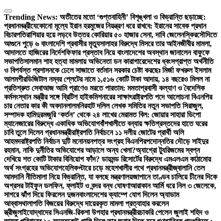
Skip
to
Trending News:
অতীতের মতো ‘গুপ্তবাহিনী’ বিশৃঙ্খলা ও বিভ্রান্তি ছড়াচ্ছে:
content
প্রধানমন্ত্রী
যেকোনো মূল্যে ইরান হরমুজের নিয়ন্ত্রণ ধরে রাখবে: ইরানের সাবেক প্রধান
বিচারপতি
রাশিয়ার হয়ে লড়বে উত্তর কোরিয়ার ৫০ হাজার সেনা, দাবি জেলেনস্কির
সৌদিতে
আগুনে পুড়ে ৬ বাংলাদেশি প্রবাসীর মৃত্যু
সালাহর বিরুদ্ধে মিসরে তার আইনজীবীর মামলা,
আদালতে হাজিরের নির্দেশ
ফিফার প্রস্তাব নিয়ে বাংলাদেশের অবস্থান জানালেন বাফুফে
সভাপতি
সালমান শাহ হত্যা মামলায় অভিনেতা ডন কারাগারে
দেশের ধ্বংসপ্রাপ্ত অর্থনীতি
ও বিপর্যস্ত প্রশাসনকে ঢেলে সাজাতে বর্তমান সরকার চেষ্টা করছেঃ মির্জা ফখরুল ইসলাম
আলমগীর
ডিজিটাল নম্বর প্লেটের নামে ১,৫১৬ কোটি টাকা আদায়, ১৪ বছরেও মিলল না
প্রতিশ্রুত সেবা
আজ আমি প্রাণেও মরতে পারতাম: মমতা
প্রবাসী কল্যাণ ও বৈদেশিক
কর্মসংস্থান মন্ত্রীর সঙ্গে ব্রিটিশ হাইকমিশনারের সাক্ষাৎ
রাষ্ট্রপতি পদে আলোচনা বিএনপির
চার নেতার কার কী অবদান
লালমনিরহাট দলিল লেখক সমিতির নতুন সভাপতি সিরাজুল,
সম্পাদক হামিদুর
মজুরি ‘কর্তন’ থেকে ২৪ লাখের মেরামত বিল: জোয়ার সাহারা ডিপো
ম্যানেজারের বিরুদ্ধে একাধিক অভিযোগ
বাঁশখালীতে বন্যায় ক্ষতিগ্রস্তদের হাতে ঘরের
চাবি তুলে দিলেন প্রধানমন্ত্রী
রাষ্ট্রপতি নির্বাচনে ১১ দলীয় জোটের প্রার্থী অলি
আহমদ
রাষ্ট্রপতি নির্বাচন দুটি মনোনয়নপত্র সংগ্রহ বিএনপির
পদোন্নতির দৌড়ে সাইদুর
রহমান, নাকি দুর্নীতির অভিযোগের আড়ালে অন্য খেলা?
অ্যাগ্রো ট্যুরিজমের স্বপ্ন
দেখিয়ে শত কোটি টাকার বিনিয়োগ ফাঁদ? ডায়মন্ড রিসোর্টের বিরুদ্ধে এমএলএম কাঠামোয়
অর্থ সংগ্রহের অভিযোগ
হেলিকপ্টারে চড়ে মহেশখালীর পথে প্রধানমন্ত্রী
জ্বালানি তেল
আমদানি নীতিমালা নিয়ে বিভ্রান্তি, যা বলছে মন্ত্রণালয়
জাপানে তাণ্ডব চালিয়ে চীনের দিকে
অগ্রসর টাইফুন ডলফিন, ফ্লাইট ও বন্দর বন্ধ ঘোষণা
আরাকান আর্মি ধরে নিল ৩ জেলেকে,
সাগরে ঝাঁপ দিয়ে ফিরলেন দুজন
বাংলাদেশের ক্যাম্পে যোগ দিলেন অ্যাডাম
আব্বাস
থালাপতি বিজয়ের বিরুদ্ধে দায়েরকৃত মামলা প্রত্যাহার করলেন
স্ত্রী
জুলাইযোদ্ধাদের সিএনজি-রিকশা উপহার প্রধানমন্ত্রীর
চাকরি পেলেন জুলাই শহিদ ও