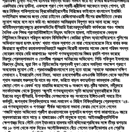
প্রতিরক্ষা চুক্তি সই
শেখ হাসিনার বক্তব্য ভারত সমর্থন করে না: রণধীর জয়সওয়াল
বগুড়ার
এরুলিয়ায় ফের দুর্ঘটনা, একসঙ্গে প্রাণ গেল স্বামী-স্ত্রী
ভিসা আবেদনে তথ্য গোপন, দুই
বছর নিষিদ্ধ পাকিস্তানের ক্রিকেটার
ত্রিদেশীয় সিরিজের ফাইনালে বাংলাদেশ ইমার্জিং
দল
ইলিয়াস কাঞ্চনের জন্য দোয়া চাইলেন রোজিনা
আওয়ামী লীগের রাজনীতিতে ফেরার
সুযোগ আছে বলে মনে করি না: জামায়াত আমির
র‍্যাব বিলুপ্ত করে আনা হচ্ছে নতুন
বাহিনী
মধ্যপ্রাচ্যজুড়ে ব্ল্যাকআউটের হুঁশিয়ারি ইরানের
যুদ্ধবিরতি কার্যকরের পরও গাজায়
দৈনিক এক শিশুর প্রাণহানি
টাঙ্গাইলে বিদ্যুৎ অফিসে হামলা, লাইনম্যানকে বেধড়ক
পিটুনি
কবে ফিরছেন শরিফুল জানাল বিসিবি
দক্ষিণ কোরিয়া ফুটবল অ্যাসোসিয়েশনে পুলিশের
অভিযান
‘ময়না ছলাৎ ছলাৎ’ খ্যাত গায়ক স্বাগত দে মারা গেছেন
মেয়েকে নিয়ে বাবার কবর
জিয়ারতে জুবাইদা রহমান
লালমনিরহাটে সন্ত্রাস বিরোধী মামলায় সাবেক জেলা পরিষদ সদস্য
মেহেরুন নাহার মেরি কারাগারে
৫ আগস্ট গণঅভ্যুত্থানের বিজয় র‍্যালি পালন করেছে
মিরপুর প্রেসক্লাব
ডাল ও তেলবীজ প্রকল্পে অনিয়মের অভিযোগ: পিডি শফিকুল ইসলামের
বিরুদ্ধে টেন্ডার, ভুয়া বিল ও সিন্ডিকেটের প্রশ্ন
নদী দূষণ রোধে সমন্বিত পদক্ষেপ গ্রহণে
অবহেলার সুযোগ নেই : প্রধানমন্ত্রী
বাংলাদেশে চালু হতে যাচ্ছে ‘ক্যাফে আমাজন’
দক্ষিণ
লেবাননে ২ ইসরায়েলি সেনা নিহত, আহত ৪
মহেশখালীর এলএনজি টার্মিনাল থেকে আংশিক
গ্যাস সরবরাহ শুরু
স্বর্ণের দামে বড় লাফ, ভরিতে বাড়ল কত
দুর্দান্ত কামব্যাক মেসির:
জোড়া গোল ও রেকর্ড গড়ে মায়ামির জয়
দেশের ৬ অঞ্চলে ঝড়-বৃষ্টির আভাস, নদীবন্দরে
সতর্কতা
আজ থেকে উন্মুক্ত ‘জুলাই গণঅভ্যুত্থান স্মৃতি জাদুঘর’
যুক্তরাষ্ট্রকে ঘিরে
ইরানের নতুন হুঁশিয়ারি, উপসাগরীয় দেশগুলোকে বড় সংঘাতের ইঙ্গিত
একই সময়ে তিন
কর্মসূচি, জগন্নাথ বিশ্ববিদ্যালয়ে সভা-সমাবেশ ও মিছিল নিষিদ্ধ
মিরপুর প্রেসক্লাবে ‘২৪-
এর গণঅভ্যুত্থান ও গণতন্ত্র’ শীর্ষক আলোচনা সভা
না ফেরার দেশে চলে গেলেন
‘গজনি’খ্যাত অভিনেতা প্রদীপ রাওয়াত
সাবেক যুগ্মসচিব জগলুল পাশা কারাগারে
১৬ বছরে
ক্রসফায়ারের নামে সাড়ে ৪ হাজারেরও বেশি মানুষকে হত্যা: আইনমন্ত্রী
ব্যালিস্টিক
ক্ষেপণাস্ত্র দিয়ে সৌদি তেল ট্যাংকারে হামলার দাবি হুথিদের
প্রেমিকের সঙ্গে তীব্র ঝগড়ার
পর ১৮ তলা থেকে লাফ দিয়েও অলৌকিকভাবে বেঁচে গেলেন তরুণী
ভোলায় ৫ম শ্রেণির