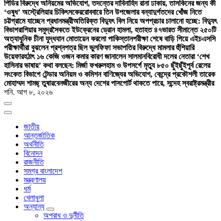
পিডির বিরুদ্ধে অনিয়মের অভিযোগ, তদন্তের দাবি
নাহিদ রানা ঢাকায়, তাসকিনের জন্য কী
‘ওষুধ’ অস্ট্রেলিয়ার চিকিৎসকের
রোববারে তিন উপজেলার বন্যাদুর্গতদের খোঁজ নিতে
চট্টগ্রামে যাচ্ছেন প্রধানমন্ত্রী
অতিরিক্ত বিদ্যুৎ বিল নিয়ে অপপ্রচার চালানো হচ্ছে: বিদ্যুৎ
বিভাগ
রাশিয়ার সমুদ্রসৈকতে ইউক্রেনের ড্রোন হামলা, হতাহত ৪৭
ভারত সীমান্তে ২৫০টি
অত্যাধুনিক চীনা যুদ্ধযান মোতায়েন করলো পাকিস্তান
পরীক্ষা শেষে বাড়ি গিয়ে এইচএসসি
পরীক্ষার্থীরা বুঝলেন প্রশ্নপত্র ছিল ভুল
ফিফা সভাপতির বিরুদ্ধে মামলার হুঁশিয়ারি
উয়েফার
হঠাৎ ১৬ কেজি ওজন কমার কারণ জানালেন সালমান
বিরোধী দলের নেতারা ‘শেখ
হাসিনার ভাষায়’ কথা বলছেন: মির্জা ফখরুল
হাম ও উপসর্গে মৃত্যু ৮৫০ ছুঁইছুঁই
পূর্ব রেলের
সংকেত বিভাগে টেন্ডার অনিয়ম ও কমিশন বাণিজ্যের অভিযোগ, কেন্দ্রে প্রকৌশলী তারেক
মোহাম্মদ শামছ্ তুষার
বেনজীরের অন্য দেশের পাসপোর্ট থাকতে পারে, সন্দেহ স্বরাষ্ট্রমন্ত্রীর
শনি. আগ ৮, ২০২৬
জাতীয়
আন্তর্জাতিক
অর্থনীতি
বিনোদন
রাজনীতি
সমগ্র বাংলাদেশ
মন্ত্রণালয়
ধর্ম
খেলাধুলা
অন্যান্য
অপরাধ ও দুর্নীতি