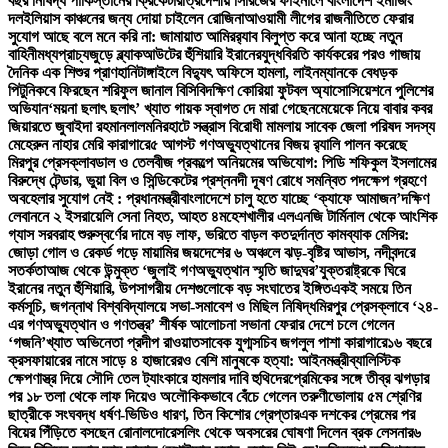
বছর নিষিদ্ধ পাকিস্তানের ক্রিকেটার
ত্রিদেশীয় সিরিজের ফাইনালে বাংলাদেশ ইমার্জিং
দল
ইলিয়াস কাঞ্চনের জন্য দোয়া চাইলেন রোজিনা
আওয়ামী লীগের রাজনীতিতে ফেরার
সুযোগ আছে বলে মনে করি না: জামায়াত আমির
র‍্যাব বিলুপ্ত করে আনা হচ্ছে নতুন
বাহিনী
মধ্যপ্রাচ্যজুড়ে ব্ল্যাকআউটের হুঁশিয়ারি ইরানের
যুদ্ধবিরতি কার্যকরের পরও গাজায়
দৈনিক এক শিশুর প্রাণহানি
টাঙ্গাইলে বিদ্যুৎ অফিসে হামলা, লাইনম্যানকে বেধড়ক
পিটুনি
কবে ফিরছেন শরিফুল জানাল বিসিবি
দক্ষিণ কোরিয়া ফুটবল অ্যাসোসিয়েশনে পুলিশের
অভিযান
‘ময়না ছলাৎ ছলাৎ’ খ্যাত গায়ক স্বাগত দে মারা গেছেন
মেয়েকে নিয়ে বাবার কবর
জিয়ারতে জুবাইদা রহমান
লালমনিরহাটে সন্ত্রাস বিরোধী মামলায় সাবেক জেলা পরিষদ সদস্য
মেহেরুন নাহার মেরি কারাগারে
৫ আগস্ট গণঅভ্যুত্থানের বিজয় র‍্যালি পালন করেছে
মিরপুর প্রেসক্লাব
ডাল ও তেলবীজ প্রকল্পে অনিয়মের অভিযোগ: পিডি শফিকুল ইসলামের
বিরুদ্ধে টেন্ডার, ভুয়া বিল ও সিন্ডিকেটের প্রশ্ন
নদী দূষণ রোধে সমন্বিত পদক্ষেপ গ্রহণে
অবহেলার সুযোগ নেই : প্রধানমন্ত্রী
বাংলাদেশে চালু হতে যাচ্ছে ‘ক্যাফে আমাজন’
দক্ষিণ
লেবাননে ২ ইসরায়েলি সেনা নিহত, আহত ৪
মহেশখালীর এলএনজি টার্মিনাল থেকে আংশিক
গ্যাস সরবরাহ শুরু
স্বর্ণের দামে বড় লাফ, ভরিতে বাড়ল কত
দুর্দান্ত কামব্যাক মেসির:
জোড়া গোল ও রেকর্ড গড়ে মায়ামির জয়
দেশের ৬ অঞ্চলে ঝড়-বৃষ্টির আভাস, নদীবন্দরে
সতর্কতা
আজ থেকে উন্মুক্ত ‘জুলাই গণঅভ্যুত্থান স্মৃতি জাদুঘর’
যুক্তরাষ্ট্রকে ঘিরে
ইরানের নতুন হুঁশিয়ারি, উপসাগরীয় দেশগুলোকে বড় সংঘাতের ইঙ্গিত
একই সময়ে তিন
কর্মসূচি, জগন্নাথ বিশ্ববিদ্যালয়ে সভা-সমাবেশ ও মিছিল নিষিদ্ধ
মিরপুর প্রেসক্লাবে ‘২৪-
এর গণঅভ্যুত্থান ও গণতন্ত্র’ শীর্ষক আলোচনা সভা
না ফেরার দেশে চলে গেলেন
‘গজনি’খ্যাত অভিনেতা প্রদীপ রাওয়াত
সাবেক যুগ্মসচিব জগলুল পাশা কারাগারে
১৬ বছরে
ক্রসফায়ারের নামে সাড়ে ৪ হাজারেরও বেশি মানুষকে হত্যা: আইনমন্ত্রী
ব্যালিস্টিক
ক্ষেপণাস্ত্র দিয়ে সৌদি তেল ট্যাংকারে হামলার দাবি হুথিদের
প্রেমিকের সঙ্গে তীব্র ঝগড়ার
পর ১৮ তলা থেকে লাফ দিয়েও অলৌকিকভাবে বেঁচে গেলেন তরুণী
ভোলায় ৫ম শ্রেণির
ছাত্রীকে সংঘবদ্ধ ধর্ষণ-ভিডিও ধারণ, তিন কিশোর গ্রেপ্তার
এক দশকের প্রেমের পর
বিয়ের পিঁড়িতে বসছেন রোনালদো
রেসলিং থেকে অবসরের ঘোষণা দিলেন ব্রক লেসনার
৬