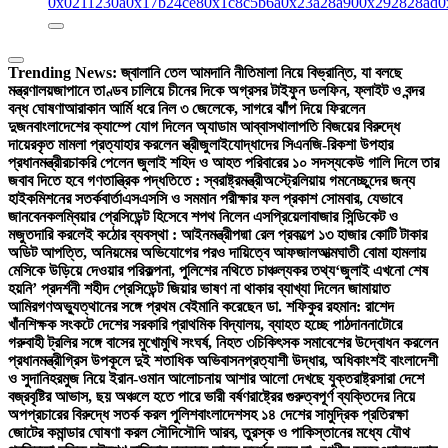
0x0211230a
0x17b24ce8
0x1c8c5b6a
0x23a28a90
0x292828ad
0
Trending News:
জ্বালানি তেল আমদানি নীতিমালা নিয়ে বিভ্রান্তি, যা বলছে
মন্ত্রণালয়
জাপানে তাণ্ডব চালিয়ে চীনের দিকে অগ্রসর টাইফুন ডলফিন, ফ্লাইট ও বন্দর
বন্ধ ঘোষণা
আরাকান আর্মি ধরে নিল ৩ জেলেকে, সাগরে ঝাঁপ দিয়ে ফিরলেন
দুজন
বাংলাদেশের ক্যাম্পে যোগ দিলেন অ্যাডাম আব্বাস
থালাপতি বিজয়ের বিরুদ্ধে
দায়েরকৃত মামলা প্রত্যাহার করলেন স্ত্রী
জুলাইযোদ্ধাদের সিএনজি-রিকশা উপহার
প্রধানমন্ত্রীর
চাকরি পেলেন জুলাই শহিদ ও আহত পরিবারের ১০ সদস্য
কেউ গালি দিলে তার
জবাব দিতে হবে গণতান্ত্রিক পদ্ধতিতে : স্বরাষ্ট্রমন্ত্রী
অস্ট্রেলিয়ায় গমনেচ্ছুদের জন্য
হাইকমিশনের সতর্কবার্তা
এসএসসি ও সমমান পরীক্ষার ফল প্রকাশ সোমবার, যেভাবে
জানবেন
কলম্বিয়ার প্রেসিডেন্ট হিসেবে শপথ নিলেন এসপ্রিয়েলা
বাজার সিন্ডিকেট ও
মজুতদারি করলেই কঠোর ব্যবস্থা : আইনমন্ত্রী
পদ্মা রেল প্রকল্পে ১৩ হাজার কোটি টাকার
অডিট আপত্তি, অনিয়মের অভিযোগের পরও দায়িত্বে আফজাল
আত্মঘাতী বোমা হামলায়
মেসিকে উড়িয়ে দেওয়ার পরিকল্পনা, পুলিশের নথিতে চাঞ্চল্যকর তথ্য
‘জুলাই এখনো শেষ
হয়নি’ প্রদর্শনী শহীদ প্রেসিডেন্ট জিয়ার ভাষণ না থাকার ব্যাখ্যা দিলেন জামায়াত
আমির
গণঅভ্যুত্থানের সঙ্গে প্রথম বেইমানি করেছেন ডা. শফিকুর রহমান: রাশেদ
খাঁন
শিক্ষক সংকটে দেশের সরকারি প্রাথমিক বিদ্যালয়, ব্যাহত হচ্ছে পাঠদান
নাটোরে
গরুবাহী ট্রলির সঙ্গে বাসের মুখোমুখি সংঘর্ষ, নিহত ৩
চিকিৎসক সমাবেশের উদ্বোধন করলেন
প্রধানমন্ত্রী
গ্রিস উপকূলে দুই শতাধিক অভিবাসনপ্রত্যাশী উদ্ধার, অধিকাংশই বাংলাদেশী
ও সুদানি
হরমুজ নিয়ে ইরান-ওমান আলোচনায় আশার আলো দেখছে যুক্তরাষ্ট্র
সারা দেশে
বজ্রবৃষ্টির আভাস, ছয় অঞ্চলে হতে পারে ভারী বর্ষণ
রাষ্ট্রের গুরুত্বপূর্ণ ব্যক্তিদের নিয়ে
অপপ্রচারের বিরুদ্ধে সতর্ক করল পুলিশ
বাংলাদেশসহ ১৪ দেশের সামুদ্রিক প্রতিরক্ষা
জোটের কমান্ডার ঘোষণা করল সৌদি
সৌদি আরব, তুরস্ক ও পাকিস্তানের মধ্যে যৌথ