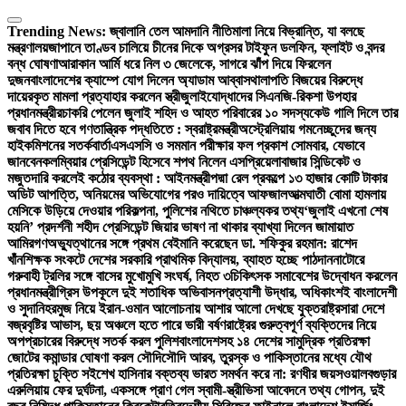
Skip
to
Trending News:
জ্বালানি তেল আমদানি নীতিমালা নিয়ে বিভ্রান্তি, যা বলছে
content
মন্ত্রণালয়
জাপানে তাণ্ডব চালিয়ে চীনের দিকে অগ্রসর টাইফুন ডলফিন, ফ্লাইট ও বন্দর
বন্ধ ঘোষণা
আরাকান আর্মি ধরে নিল ৩ জেলেকে, সাগরে ঝাঁপ দিয়ে ফিরলেন
দুজন
বাংলাদেশের ক্যাম্পে যোগ দিলেন অ্যাডাম আব্বাস
থালাপতি বিজয়ের বিরুদ্ধে
দায়েরকৃত মামলা প্রত্যাহার করলেন স্ত্রী
জুলাইযোদ্ধাদের সিএনজি-রিকশা উপহার
প্রধানমন্ত্রীর
চাকরি পেলেন জুলাই শহিদ ও আহত পরিবারের ১০ সদস্য
কেউ গালি দিলে তার
জবাব দিতে হবে গণতান্ত্রিক পদ্ধতিতে : স্বরাষ্ট্রমন্ত্রী
অস্ট্রেলিয়ায় গমনেচ্ছুদের জন্য
হাইকমিশনের সতর্কবার্তা
এসএসসি ও সমমান পরীক্ষার ফল প্রকাশ সোমবার, যেভাবে
জানবেন
কলম্বিয়ার প্রেসিডেন্ট হিসেবে শপথ নিলেন এসপ্রিয়েলা
বাজার সিন্ডিকেট ও
মজুতদারি করলেই কঠোর ব্যবস্থা : আইনমন্ত্রী
পদ্মা রেল প্রকল্পে ১৩ হাজার কোটি টাকার
অডিট আপত্তি, অনিয়মের অভিযোগের পরও দায়িত্বে আফজাল
আত্মঘাতী বোমা হামলায়
মেসিকে উড়িয়ে দেওয়ার পরিকল্পনা, পুলিশের নথিতে চাঞ্চল্যকর তথ্য
‘জুলাই এখনো শেষ
হয়নি’ প্রদর্শনী শহীদ প্রেসিডেন্ট জিয়ার ভাষণ না থাকার ব্যাখ্যা দিলেন জামায়াত
আমির
গণঅভ্যুত্থানের সঙ্গে প্রথম বেইমানি করেছেন ডা. শফিকুর রহমান: রাশেদ
খাঁন
শিক্ষক সংকটে দেশের সরকারি প্রাথমিক বিদ্যালয়, ব্যাহত হচ্ছে পাঠদান
নাটোরে
গরুবাহী ট্রলির সঙ্গে বাসের মুখোমুখি সংঘর্ষ, নিহত ৩
চিকিৎসক সমাবেশের উদ্বোধন করলেন
প্রধানমন্ত্রী
গ্রিস উপকূলে দুই শতাধিক অভিবাসনপ্রত্যাশী উদ্ধার, অধিকাংশই বাংলাদেশী
ও সুদানি
হরমুজ নিয়ে ইরান-ওমান আলোচনায় আশার আলো দেখছে যুক্তরাষ্ট্র
সারা দেশে
বজ্রবৃষ্টির আভাস, ছয় অঞ্চলে হতে পারে ভারী বর্ষণ
রাষ্ট্রের গুরুত্বপূর্ণ ব্যক্তিদের নিয়ে
অপপ্রচারের বিরুদ্ধে সতর্ক করল পুলিশ
বাংলাদেশসহ ১৪ দেশের সামুদ্রিক প্রতিরক্ষা
জোটের কমান্ডার ঘোষণা করল সৌদি
সৌদি আরব, তুরস্ক ও পাকিস্তানের মধ্যে যৌথ
প্রতিরক্ষা চুক্তি সই
শেখ হাসিনার বক্তব্য ভারত সমর্থন করে না: রণধীর জয়সওয়াল
বগুড়ার
এরুলিয়ায় ফের দুর্ঘটনা, একসঙ্গে প্রাণ গেল স্বামী-স্ত্রী
ভিসা আবেদনে তথ্য গোপন, দুই