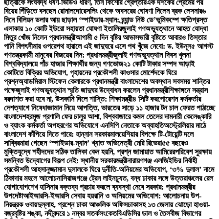
ছাত্রীকে সংঘবদ্ধ ধর্ষণ-ভিডিও ধারণ, তিন কিশোর গ্রেপ্তার
এক দশকের প্রেমের পর
বিয়ের পিঁড়িতে বসছেন রোনালদো
রেসলিং থেকে অবসরের ঘোষণা দিলেন ব্রক লেসনার
৬
দিনে বিলিয়ন ডলার আয় ছাড়াল ‘স্পাইডার-ম্যান: ব্র্যান্ড নিউ ডে’
ভূমিকম্পে ক্ষতিগ্রস্ত
এলাকায় ১০ কোটি ইউরো সহায়তা ঘোষণা ইতালির
জুলাই গণঅভ্যুত্থানে আহত যোদ্ধা
মিতুর খোঁজ নিলেন প্রধানমন্ত্রী
আগামী ৫ দিন বৃষ্টির আভাস
ভারী বৃষ্টিতে আবারও তিস্তার
পানি বিপৎসীমার ওপরে
পথ হারালে এই জাদুঘরে এসে পথ খুঁজে নেবো: ড. ইউনূস
৫ আগস্ট
গণতন্ত্রকামী মানুষের বিজয়ের দিন: প্রধানমন্ত্রী
জুলাই গণঅভ্যুত্থান দিবস খুলনা
বিশ্ববিদ্যালয়ে পাঁচ হাজার শিক্ষার্থীর জন্য গণভোজ
২১ কোটি টাকার সম্পদ আড়াই
কোটিতে বিক্রির অভিযোগ, গৃহায়নের প্রকৌশলী কাওসার মোর্শেদকে ঘিরে
প্রশ্ন
অ্যাডমিরাল স্টিফেন কেলারকে প্রধানমন্ত্রী বাংলাদেশের অবস্থান সবসময় শান্তির
পক্ষে
জুলাই গণঅভ্যুত্থান স্মৃতি জাদুঘর উদ্বোধন করলেন প্রধানমন্ত্রী
শিক্ষাঙ্গনে সন্ত্রাস
বরদাশত করা হবে না, উসকানি দিলে শাস্তি: শিক্ষামন্ত্রী
৪ সিটি করপোরেশন কর্মকর্তার
দেশত্যাগে নিষেধাজ্ঞা
মান নিয়ে আপত্তি, ভারতের সাড়ে ১১ হাজার টন চাল ফেরত পাঠাচ্ছে
বাংলাদেশ
হরমুজ প্রণালি ফের চালুর আশা, বিশ্ববাজারে কমল তেলের দাম
নারী কেলেঙ্কারি
ও ব্যাংক কর্মকর্তা অপহরণের অভিযোগে এনসিপি নেতাকে অব্যাহতি
অস্ট্রেলিয়ার মাঠে
বাংলাদেশ কাঁপিয়ে দিতে পারে: হান্নান সরকার
মালয়েশিয়ার বিপক্ষে টি-টোয়েন্টি দলে
সাব্বির
মারা গেছেন ‘স্পাইডার-ম্যান’ খ্যাত অভিনেত্রী মেরি রিভেরা
৫৫ বছরেও
মুক্তিযুদ্ধে শহীদদের সঠিক তালিকা কেন হয়নি, প্রশ্ন জামায়াত আমিরের
পরিবেশ সুরক্ষায়
সমন্বিত উদ্যোগের বিকল্প নেই: স্থানীয় সরকারমন্ত্রী
নারায়ণগঞ্জ এলজিইডির নির্বাহী
প্রকৌশলী আহসানুজ্জামান দুলালকে ঘিরে দুর্নীতি-অনিয়মের অভিযোগ, ‘৩% দুলাল’ নামে
ঠিকাদার মহলে আলোচনা
সিরাজগঞ্জে ট্রেন লাইনচ্যুত, বন্ধ ঢাকার সঙ্গে উত্তরাঞ্চলের রেল
যোগাযোগ
শেখ হাসিনার বক্তব্য প্রচার করলে ব্যবস্থা নেবে সরকার: প্রধানমন্ত্রীর
উপদেষ্টা
আইআরসি-ইআরসি সেবায় হয়রানি ও অনিয়মের অভিযোগ: আলোচনায় উপ-
নিয়ন্ত্রক ওবায়দুল্লাহ, প্রশ্নে ঢাকা আঞ্চলিক অফিস
ঢাকাসহ ১৩ জেলায় ঝোড়ো হাওয়া-
বজ্রবৃষ্টির শঙ্কা, নদীবন্দরে ১ নম্বর সতর্কসংকেত
বিএডিসির ডাল ও তৈলবীজ বিভাগের