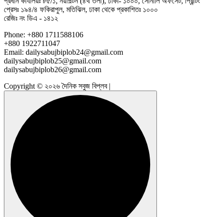
প্রধান কার্যালয়ঃ ৮৫/১, নয়াপল্টন (৪র্থ তলা), ঢাকা- ১০০০, সোনালি অফসেট, প্রিন্টিং
প্রেসঃ ১৯৪/৪ ফকিরাপুল, মতিঝিল, ঢাকা থেকে প্রকাশিতঃ ১০০০
রেজিঃ নং ডিএ - ১৪১২
Phone: +880 1711588106
+880 1922711047
Email: dailysabujbiplob24@gmail.com
dailysabujbiplob25@gmail.com
dailysabujbiplob26@gmail.com
Copyright © ২০২৬ দৈনিক সবুজ বিপ্লব |