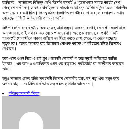
বহুদিনের। সালমানের বিভিন্ন দেশি-বিদেশি কনসার্ট ও প্রমোশনাল সফরে প্রায়ই দেখা
গেছে সোনাক্ষীকে। তারই ধারাবাহিকতায় সালমানের আসন্ন ‘এশিয়ান ট্যুর’-এও সোনাক্ষীর
অংশ নেওয়ার কথা ছিল। কিন্তু হঠাৎ প্রকাশিত পোস্টারে দেখা যায়, তার জায়গায় স্থান
পেয়েছেন দক্ষিণী অভিনেত্রী তামান্না ভাটিয়া।
এই পরিবর্তন ঘিরে বলিউডে শুরু হয়েছে নানা গুঞ্জন। একাংশের দাবি, সোনাক্ষী সিনহা নাকি
অন্তঃসত্ত্বা, তাই এবার সফরে যেতে পারছেন না। অনেকে বলছেন, সম্প্রতি একটি
পডকাস্টে সোনাক্ষীকে বারবার বালিশে ভর দিয়ে বসতে দেখা গেছে, যা থেকে সন্দেহের
সূত্রপাত। আবার অনেকে তার ঢিলেঢালা পোশাক পরাকে গোপনীয়তার ইঙ্গিত হিসেবেও
দেখছেন।
তবে এসব গুঞ্জন নিয়ে এখনো মুখ খোলেননি সোনাক্ষী বা তার স্বামী অভিনেতা জাহির
ইকবাল। এর আগেও একাধিকবার এমন খবর ছড়ালেও প্রতিবারই তা অস্বীকার করেছেন
তারা।
তবুও সালমান খানের ঘনিষ্ঠ সফরসঙ্গী হিসেবে সোনাক্ষীর হঠাৎ বাদ পড়া এবং নতুন করে
জল্পনার ঝড়—সব মিলিয়ে বলিউড মহলে চলছে নানান আলোচনা।
বলিউড
সোনাক্ষী সিনহা