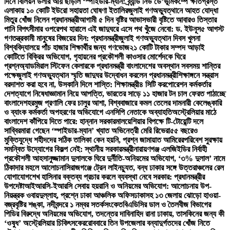
দিনে বিলিয়ন ডলার আয় ছাড়াল ‘স্পাইডার-ম্যান: ব্র্যান্ড নিউ ডে’
ভূমিকম্পে ক্ষতিগ্রস্ত
এলাকায় ১০ কোটি ইউরো সহায়তা ঘোষণা ইতালির
জুলাই গণঅভ্যুত্থানে আহত যোদ্ধা
মিতুর খোঁজ নিলেন প্রধানমন্ত্রী
আগামী ৫ দিন বৃষ্টির আভাস
ভারী বৃষ্টিতে আবারও তিস্তার
পানি বিপৎসীমার ওপরে
পথ হারালে এই জাদুঘরে এসে পথ খুঁজে নেবো: ড. ইউনূস
৫ আগস্ট
গণতন্ত্রকামী মানুষের বিজয়ের দিন: প্রধানমন্ত্রী
জুলাই গণঅভ্যুত্থান দিবস খুলনা
বিশ্ববিদ্যালয়ে পাঁচ হাজার শিক্ষার্থীর জন্য গণভোজ
২১ কোটি টাকার সম্পদ আড়াই
কোটিতে বিক্রির অভিযোগ, গৃহায়নের প্রকৌশলী কাওসার মোর্শেদকে ঘিরে
প্রশ্ন
অ্যাডমিরাল স্টিফেন কেলারকে প্রধানমন্ত্রী বাংলাদেশের অবস্থান সবসময় শান্তির
পক্ষে
জুলাই গণঅভ্যুত্থান স্মৃতি জাদুঘর উদ্বোধন করলেন প্রধানমন্ত্রী
শিক্ষাঙ্গনে সন্ত্রাস
বরদাশত করা হবে না, উসকানি দিলে শাস্তি: শিক্ষামন্ত্রী
৪ সিটি করপোরেশন কর্মকর্তার
দেশত্যাগে নিষেধাজ্ঞা
মান নিয়ে আপত্তি, ভারতের সাড়ে ১১ হাজার টন চাল ফেরত পাঠাচ্ছে
বাংলাদেশ
হরমুজ প্রণালি ফের চালুর আশা, বিশ্ববাজারে কমল তেলের দাম
নারী কেলেঙ্কারি
ও ব্যাংক কর্মকর্তা অপহরণের অভিযোগে এনসিপি নেতাকে অব্যাহতি
অস্ট্রেলিয়ার মাঠে
বাংলাদেশ কাঁপিয়ে দিতে পারে: হান্নান সরকার
মালয়েশিয়ার বিপক্ষে টি-টোয়েন্টি দলে
সাব্বির
মারা গেছেন ‘স্পাইডার-ম্যান’ খ্যাত অভিনেত্রী মেরি রিভেরা
৫৫ বছরেও
মুক্তিযুদ্ধে শহীদদের সঠিক তালিকা কেন হয়নি, প্রশ্ন জামায়াত আমিরের
পরিবেশ সুরক্ষায়
সমন্বিত উদ্যোগের বিকল্প নেই: স্থানীয় সরকারমন্ত্রী
নারায়ণগঞ্জ এলজিইডির নির্বাহী
প্রকৌশলী আহসানুজ্জামান দুলালকে ঘিরে দুর্নীতি-অনিয়মের অভিযোগ, ‘৩% দুলাল’ নামে
ঠিকাদার মহলে আলোচনা
সিরাজগঞ্জে ট্রেন লাইনচ্যুত, বন্ধ ঢাকার সঙ্গে উত্তরাঞ্চলের রেল
যোগাযোগ
শেখ হাসিনার বক্তব্য প্রচার করলে ব্যবস্থা নেবে সরকার: প্রধানমন্ত্রীর
উপদেষ্টা
আইআরসি-ইআরসি সেবায় হয়রানি ও অনিয়মের অভিযোগ: আলোচনায় উপ-
নিয়ন্ত্রক ওবায়দুল্লাহ, প্রশ্নে ঢাকা আঞ্চলিক অফিস
ঢাকাসহ ১৩ জেলায় ঝোড়ো হাওয়া-
বজ্রবৃষ্টির শঙ্কা, নদীবন্দরে ১ নম্বর সতর্কসংকেত
বিএডিসির ডাল ও তৈলবীজ বিভাগের
পিডির বিরুদ্ধে অনিয়মের অভিযোগ, তদন্তের দাবি
নাহিদ রানা ঢাকায়, তাসকিনের জন্য কী
‘ওষুধ’ অস্ট্রেলিয়ার চিকিৎসকের
রোববারে তিন উপজেলার বন্যাদুর্গতদের খোঁজ নিতে