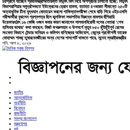
চট্টগ্রামে যাচ্ছেন প্রধানমন্ত্রী
অতিরিক্ত বিদ্যুৎ বিল নিয়ে অপপ্রচার চালানো হচ্ছে: বিদ্যুৎ
বিভাগ
রাশিয়ার সমুদ্রসৈকতে ইউক্রেনের ড্রোন হামলা, হতাহত ৪৭
ভারত সীমান্তে ২৫০টি
অত্যাধুনিক চীনা যুদ্ধযান মোতায়েন করলো পাকিস্তান
পরীক্ষা শেষে বাড়ি গিয়ে এইচএসসি
পরীক্ষার্থীরা বুঝলেন প্রশ্নপত্র ছিল ভুল
ফিফা সভাপতির বিরুদ্ধে মামলার হুঁশিয়ারি
উয়েফার
হঠাৎ ১৬ কেজি ওজন কমার কারণ জানালেন সালমান
বিরোধী দলের নেতারা ‘শেখ
হাসিনার ভাষায়’ কথা বলছেন: মির্জা ফখরুল
হাম ও উপসর্গে মৃত্যু ৮৫০ ছুঁইছুঁই
পূর্ব রেলের
সংকেত বিভাগে টেন্ডার অনিয়ম ও কমিশন বাণিজ্যের অভিযোগ, কেন্দ্রে প্রকৌশলী তারেক
মোহাম্মদ শামছ্ তুষার
বেনজীরের অন্য দেশের পাসপোর্ট থাকতে পারে, সন্দেহ স্বরাষ্ট্রমন্ত্রীর
শনি. আগ ৮, ২০২৬
বাংলা নিউজ পেপার
জাতীয়
আন্তর্জাতিক
অর্থনীতি
বিনোদন
রাজনীতি
সমগ্র বাংলাদেশ
মন্ত্রণালয়
ধর্ম