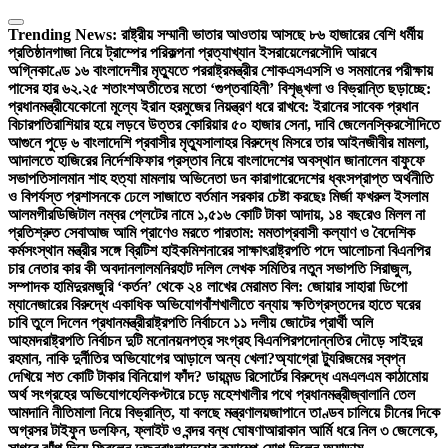
Skip
to
Trending News:
রাষ্ট্রীয় সম্মানী ভাতার আওতায় আসছে ৮৬ হাজারের বেশি ধর্মীয়
content
প্রতিষ্ঠান
গাজা নিয়ে ট্রাম্পের পরিকল্পনা প্রত্যাখ্যান ইসরায়েলের
সৌদি আরবে
অগ্নিকাণ্ডে ১৬ বাংলাদেশীর মৃত্যুতে পররাষ্ট্রমন্ত্রীর শোক
এসএসসি ও সমমানের পরীক্ষায়
পাসের হার ৬২.২৫ শতাংশ
অতীতের মতো ‘গুপ্তবাহিনী’ বিশৃঙ্খলা ও বিভ্রান্তি ছড়াচ্ছে:
প্রধানমন্ত্রী
যেকোনো মূল্যে ইরান হরমুজের নিয়ন্ত্রণ ধরে রাখবে: ইরানের সাবেক প্রধান
বিচারপতি
রাশিয়ার হয়ে লড়বে উত্তর কোরিয়ার ৫০ হাজার সেনা, দাবি জেলেনস্কির
সৌদিতে
আগুনে পুড়ে ৬ বাংলাদেশি প্রবাসীর মৃত্যু
সালাহর বিরুদ্ধে মিসরে তার আইনজীবীর মামলা,
আদালতে হাজিরের নির্দেশ
ফিফার প্রস্তাব নিয়ে বাংলাদেশের অবস্থান জানালেন বাফুফে
সভাপতি
সালমান শাহ হত্যা মামলায় অভিনেতা ডন কারাগারে
দেশের ধ্বংসপ্রাপ্ত অর্থনীতি
ও বিপর্যস্ত প্রশাসনকে ঢেলে সাজাতে বর্তমান সরকার চেষ্টা করছেঃ মির্জা ফখরুল ইসলাম
আলমগীর
ডিজিটাল নম্বর প্লেটের নামে ১,৫১৬ কোটি টাকা আদায়, ১৪ বছরেও মিলল না
প্রতিশ্রুত সেবা
আজ আমি প্রাণেও মরতে পারতাম: মমতা
প্রবাসী কল্যাণ ও বৈদেশিক
কর্মসংস্থান মন্ত্রীর সঙ্গে ব্রিটিশ হাইকমিশনারের সাক্ষাৎ
রাষ্ট্রপতি পদে আলোচনা বিএনপির
চার নেতার কার কী অবদান
লালমনিরহাট দলিল লেখক সমিতির নতুন সভাপতি সিরাজুল,
সম্পাদক হামিদুর
মজুরি ‘কর্তন’ থেকে ২৪ লাখের মেরামত বিল: জোয়ার সাহারা ডিপো
ম্যানেজারের বিরুদ্ধে একাধিক অভিযোগ
বাঁশখালীতে বন্যায় ক্ষতিগ্রস্তদের হাতে ঘরের
চাবি তুলে দিলেন প্রধানমন্ত্রী
রাষ্ট্রপতি নির্বাচনে ১১ দলীয় জোটের প্রার্থী অলি
আহমদ
রাষ্ট্রপতি নির্বাচন দুটি মনোনয়নপত্র সংগ্রহ বিএনপির
পদোন্নতির দৌড়ে সাইদুর
রহমান, নাকি দুর্নীতির অভিযোগের আড়ালে অন্য খেলা?
অ্যাগ্রো ট্যুরিজমের স্বপ্ন
দেখিয়ে শত কোটি টাকার বিনিয়োগ ফাঁদ? ডায়মন্ড রিসোর্টের বিরুদ্ধে এমএলএম কাঠামোয়
অর্থ সংগ্রহের অভিযোগ
হেলিকপ্টারে চড়ে মহেশখালীর পথে প্রধানমন্ত্রী
জ্বালানি তেল
আমদানি নীতিমালা নিয়ে বিভ্রান্তি, যা বলছে মন্ত্রণালয়
জাপানে তাণ্ডব চালিয়ে চীনের দিকে
অগ্রসর টাইফুন ডলফিন, ফ্লাইট ও বন্দর বন্ধ ঘোষণা
আরাকান আর্মি ধরে নিল ৩ জেলেকে,