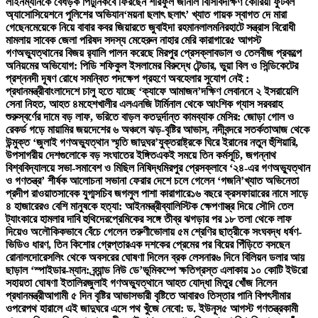
লাইনম্যানকে বেধড়ক পিটুনি
কবে ফিরছেন শরিফুল জানাল বিসিবি
দক্ষিণ কোরিয়া ফুটবল
অ্যাসোসিয়েশনে পুলিশের অভিযান
‘ময়না ছলাৎ ছলাৎ’ খ্যাত গায়ক স্বাগত দে মারা
গেছেন
মেয়েকে নিয়ে বাবার কবর জিয়ারতে জুবাইদা রহমান
লালমনিরহাটে সন্ত্রাস বিরোধী
মামলায় সাবেক জেলা পরিষদ সদস্য মেহেরুন নাহার মেরি কারাগারে
৫ আগস্ট
গণঅভ্যুত্থানের বিজয় র‍্যালি পালন করেছে মিরপুর প্রেসক্লাব
ডাল ও তেলবীজ প্রকল্পে
অনিয়মের অভিযোগ: পিডি শফিকুল ইসলামের বিরুদ্ধে টেন্ডার, ভুয়া বিল ও সিন্ডিকেটের
প্রশ্ন
নদী দূষণ রোধে সমন্বিত পদক্ষেপ গ্রহণে অবহেলার সুযোগ নেই :
প্রধানমন্ত্রী
বাংলাদেশে চালু হতে যাচ্ছে ‘ক্যাফে আমাজন’
দক্ষিণ লেবাননে ২ ইসরায়েলি
সেনা নিহত, আহত ৪
মহেশখালীর এলএনজি টার্মিনাল থেকে আংশিক গ্যাস সরবরাহ
শুরু
স্বর্ণের দামে বড় লাফ, ভরিতে বাড়ল কত
দুর্দান্ত কামব্যাক মেসির: জোড়া গোল ও
রেকর্ড গড়ে মায়ামির জয়
দেশের ৬ অঞ্চলে ঝড়-বৃষ্টির আভাস, নদীবন্দরে সতর্কতা
আজ থেকে
উন্মুক্ত ‘জুলাই গণঅভ্যুত্থান স্মৃতি জাদুঘর’
যুক্তরাষ্ট্রকে ঘিরে ইরানের নতুন হুঁশিয়ারি,
উপসাগরীয় দেশগুলোকে বড় সংঘাতের ইঙ্গিত
একই সময়ে তিন কর্মসূচি, জগন্নাথ
বিশ্ববিদ্যালয়ে সভা-সমাবেশ ও মিছিল নিষিদ্ধ
মিরপুর প্রেসক্লাবে ‘২৪-এর গণঅভ্যুত্থান
ও গণতন্ত্র’ শীর্ষক আলোচনা সভা
না ফেরার দেশে চলে গেলেন ‘গজনি’খ্যাত অভিনেতা
প্রদীপ রাওয়াত
সাবেক যুগ্মসচিব জগলুল পাশা কারাগারে
১৬ বছরে ক্রসফায়ারের নামে সাড়ে
৪ হাজারেরও বেশি মানুষকে হত্যা: আইনমন্ত্রী
ব্যালিস্টিক ক্ষেপণাস্ত্র দিয়ে সৌদি তেল
ট্যাংকারে হামলার দাবি হুথিদের
প্রেমিকের সঙ্গে তীব্র ঝগড়ার পর ১৮ তলা থেকে লাফ
দিয়েও অলৌকিকভাবে বেঁচে গেলেন তরুণী
ভোলায় ৫ম শ্রেণির ছাত্রীকে সংঘবদ্ধ ধর্ষণ-
ভিডিও ধারণ, তিন কিশোর গ্রেপ্তার
এক দশকের প্রেমের পর বিয়ের পিঁড়িতে বসছেন
রোনালদো
রেসলিং থেকে অবসরের ঘোষণা দিলেন ব্রক লেসনার
৬ দিনে বিলিয়ন ডলার আয়
ছাড়াল ‘স্পাইডার-ম্যান: ব্র্যান্ড নিউ ডে’
ভূমিকম্পে ক্ষতিগ্রস্ত এলাকায় ১০ কোটি ইউরো
সহায়তা ঘোষণা ইতালির
জুলাই গণঅভ্যুত্থানে আহত যোদ্ধা মিতুর খোঁজ নিলেন
প্রধানমন্ত্রী
আগামী ৫ দিন বৃষ্টির আভাস
ভারী বৃষ্টিতে আবারও তিস্তার পানি বিপৎসীমার
ওপরে
পথ হারালে এই জাদুঘরে এসে পথ খুঁজে নেবো: ড. ইউনূস
৫ আগস্ট গণতন্ত্রকামী