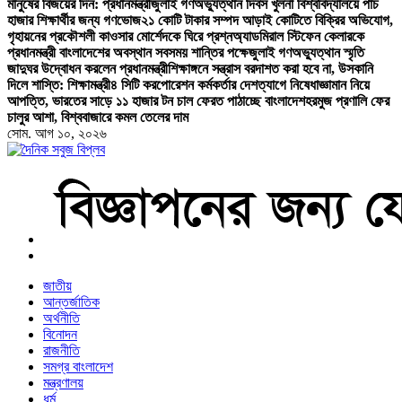
মানুষের বিজয়ের দিন: প্রধানমন্ত্রী
জুলাই গণঅভ্যুত্থান দিবস খুলনা বিশ্ববিদ্যালয়ে পাঁচ
হাজার শিক্ষার্থীর জন্য গণভোজ
২১ কোটি টাকার সম্পদ আড়াই কোটিতে বিক্রির অভিযোগ,
গৃহায়নের প্রকৌশলী কাওসার মোর্শেদকে ঘিরে প্রশ্ন
অ্যাডমিরাল স্টিফেন কেলারকে
প্রধানমন্ত্রী বাংলাদেশের অবস্থান সবসময় শান্তির পক্ষে
জুলাই গণঅভ্যুত্থান স্মৃতি
জাদুঘর উদ্বোধন করলেন প্রধানমন্ত্রী
শিক্ষাঙ্গনে সন্ত্রাস বরদাশত করা হবে না, উসকানি
দিলে শাস্তি: শিক্ষামন্ত্রী
৪ সিটি করপোরেশন কর্মকর্তার দেশত্যাগে নিষেধাজ্ঞা
মান নিয়ে
আপত্তি, ভারতের সাড়ে ১১ হাজার টন চাল ফেরত পাঠাচ্ছে বাংলাদেশ
হরমুজ প্রণালি ফের
চালুর আশা, বিশ্ববাজারে কমল তেলের দাম
সোম. আগ ১০, ২০২৬
বাংলা নিউজ পেপার
জাতীয়
আন্তর্জাতিক
অর্থনীতি
বিনোদন
রাজনীতি
সমগ্র বাংলাদেশ
মন্ত্রণালয়
ধর্ম