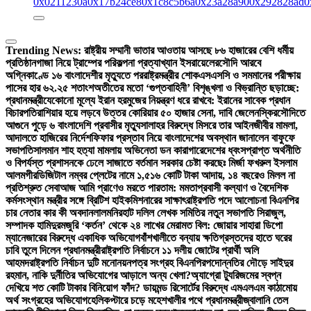
0x0211230a
0x17b24ce8
0x1c8c5b6a
0x23a28a90
0x292828ad
0
Trending News:
রাষ্ট্রীয় সম্মানী ভাতার আওতায় আসছে ৮৬ হাজারের বেশি ধর্মীয়
প্রতিষ্ঠান
গাজা নিয়ে ট্রাম্পের পরিকল্পনা প্রত্যাখ্যান ইসরায়েলের
সৌদি আরবে
অগ্নিকাণ্ডে ১৬ বাংলাদেশীর মৃত্যুতে পররাষ্ট্রমন্ত্রীর শোক
এসএসসি ও সমমানের পরীক্ষায়
পাসের হার ৬২.২৫ শতাংশ
অতীতের মতো ‘গুপ্তবাহিনী’ বিশৃঙ্খলা ও বিভ্রান্তি ছড়াচ্ছে:
প্রধানমন্ত্রী
যেকোনো মূল্যে ইরান হরমুজের নিয়ন্ত্রণ ধরে রাখবে: ইরানের সাবেক প্রধান
বিচারপতি
রাশিয়ার হয়ে লড়বে উত্তর কোরিয়ার ৫০ হাজার সেনা, দাবি জেলেনস্কির
সৌদিতে
আগুনে পুড়ে ৬ বাংলাদেশি প্রবাসীর মৃত্যু
সালাহর বিরুদ্ধে মিসরে তার আইনজীবীর মামলা,
আদালতে হাজিরের নির্দেশ
ফিফার প্রস্তাব নিয়ে বাংলাদেশের অবস্থান জানালেন বাফুফে
সভাপতি
সালমান শাহ হত্যা মামলায় অভিনেতা ডন কারাগারে
দেশের ধ্বংসপ্রাপ্ত অর্থনীতি
ও বিপর্যস্ত প্রশাসনকে ঢেলে সাজাতে বর্তমান সরকার চেষ্টা করছেঃ মির্জা ফখরুল ইসলাম
আলমগীর
ডিজিটাল নম্বর প্লেটের নামে ১,৫১৬ কোটি টাকা আদায়, ১৪ বছরেও মিলল না
প্রতিশ্রুত সেবা
আজ আমি প্রাণেও মরতে পারতাম: মমতা
প্রবাসী কল্যাণ ও বৈদেশিক
কর্মসংস্থান মন্ত্রীর সঙ্গে ব্রিটিশ হাইকমিশনারের সাক্ষাৎ
রাষ্ট্রপতি পদে আলোচনা বিএনপির
চার নেতার কার কী অবদান
লালমনিরহাট দলিল লেখক সমিতির নতুন সভাপতি সিরাজুল,
সম্পাদক হামিদুর
মজুরি ‘কর্তন’ থেকে ২৪ লাখের মেরামত বিল: জোয়ার সাহারা ডিপো
ম্যানেজারের বিরুদ্ধে একাধিক অভিযোগ
বাঁশখালীতে বন্যায় ক্ষতিগ্রস্তদের হাতে ঘরের
চাবি তুলে দিলেন প্রধানমন্ত্রী
রাষ্ট্রপতি নির্বাচনে ১১ দলীয় জোটের প্রার্থী অলি
আহমদ
রাষ্ট্রপতি নির্বাচন দুটি মনোনয়নপত্র সংগ্রহ বিএনপির
পদোন্নতির দৌড়ে সাইদুর
রহমান, নাকি দুর্নীতির অভিযোগের আড়ালে অন্য খেলা?
অ্যাগ্রো ট্যুরিজমের স্বপ্ন
দেখিয়ে শত কোটি টাকার বিনিয়োগ ফাঁদ? ডায়মন্ড রিসোর্টের বিরুদ্ধে এমএলএম কাঠামোয়
অর্থ সংগ্রহের অভিযোগ
হেলিকপ্টারে চড়ে মহেশখালীর পথে প্রধানমন্ত্রী
জ্বালানি তেল