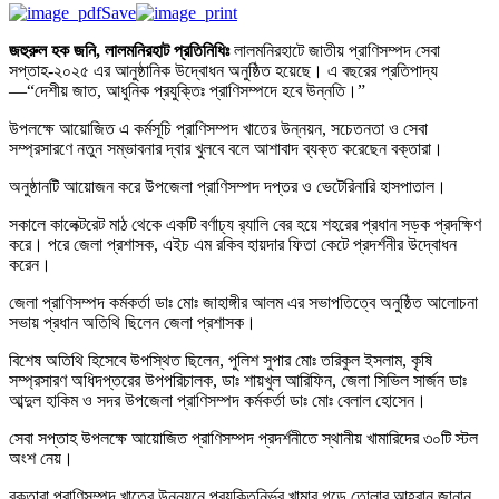
Save
জহুরুল হক জনি, লালমনিরহাট প্রতিনিধিঃ
লালমনিরহাটে জাতীয় প্রাণিসম্পদ সেবা
সপ্তাহ-২০২৫ এর আনুষ্ঠানিক উদ্বোধন অনুষ্ঠিত হয়েছে। এ বছরের প্রতিপাদ্য
—“দেশীয় জাত, আধুনিক প্রযুক্তিঃ প্রাণিসম্পদে হবে উন্নতি।”
উপলক্ষে আয়োজিত এ কর্মসূচি প্রাণিসম্পদ খাতের উন্নয়ন, সচেতনতা ও সেবা
সম্প্রসারণে নতুন সম্ভাবনার দ্বার খুলবে বলে আশাবাদ ব্যক্ত করেছেন বক্তারা।
অনুষ্ঠানটি আয়োজন করে উপজেলা প্রাণিসম্পদ দপ্তর ও ভেটেরিনারি হাসপাতাল।
সকালে কালেক্টরেট মাঠ থেকে একটি বর্ণাঢ্য র‍্যালি বের হয়ে শহরের প্রধান সড়ক প্রদক্ষিণ
করে। পরে জেলা প্রশাসক, এইচ এম রকিব হায়দার ফিতা কেটে প্রদর্শনীর উদ্বোধন
করেন।
জেলা প্রাণিসম্পদ কর্মকর্তা ডাঃ মোঃ জাহাঙ্গীর আলম এর সভাপতিত্বে অনুষ্ঠিত আলোচনা
সভায় প্রধান অতিথি ছিলেন জেলা প্রশাসক।
বিশেষ অতিথি হিসেবে উপস্থিত ছিলেন, পুলিশ সুপার মোঃ তরিকুল ইসলাম, কৃষি
সম্প্রসারণ অধিদপ্তরের উপপরিচালক, ডাঃ শায়খুল আরিফিন, জেলা সিভিল সার্জন ডাঃ
আব্দুল হাকিম ও সদর উপজেলা প্রাণিসম্পদ কর্মকর্তা ডাঃ মোঃ বেলাল হোসেন।
সেবা সপ্তাহ উপলক্ষে আয়োজিত প্রাণিসম্পদ প্রদর্শনীতে স্থানীয় খামারিদের ৩০টি স্টল
অংশ নেয়।
বক্তারা প্রাণিসম্পদ খাতের উন্নয়নে প্রযুক্তিনির্ভর খামার গড়ে তোলার আহ্বান জানান