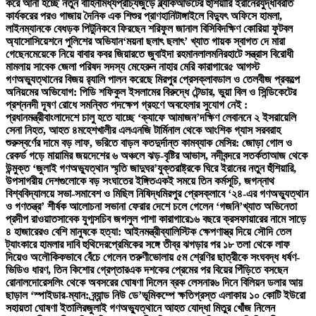
করে আনা হচ্ছে নতুন বাহিনী
মধ্যপ্রাচ্যজুড়ে ব্ল্যাকআউটের হুঁশিয়ারি ইরানের
যুদ্ধবিরতি
কার্যকরের পরও গাজায় দৈনিক এক শিশুর প্রাণহানি
টাঙ্গাইলে বিদ্যুৎ অফিসে হামলা,
লাইনম্যানকে বেধড়ক পিটুনি
কবে ফিরছেন শরিফুল জানাল বিসিবি
দক্ষিণ কোরিয়া ফুটবল
অ্যাসোসিয়েশনে পুলিশের অভিযান
‘ময়না ছলাৎ ছলাৎ’ খ্যাত গায়ক স্বাগত দে মারা
গেছেন
মেয়েকে নিয়ে বাবার কবর জিয়ারতে জুবাইদা রহমান
লালমনিরহাটে সন্ত্রাস বিরোধী
মামলায় সাবেক জেলা পরিষদ সদস্য মেহেরুন নাহার মেরি কারাগারে
৫ আগস্ট
গণঅভ্যুত্থানের বিজয় র‍্যালি পালন করেছে মিরপুর প্রেসক্লাব
ডাল ও তেলবীজ প্রকল্পে
অনিয়মের অভিযোগ: পিডি শফিকুল ইসলামের বিরুদ্ধে টেন্ডার, ভুয়া বিল ও সিন্ডিকেটের
প্রশ্ন
নদী দূষণ রোধে সমন্বিত পদক্ষেপ গ্রহণে অবহেলার সুযোগ নেই :
প্রধানমন্ত্রী
বাংলাদেশে চালু হতে যাচ্ছে ‘ক্যাফে আমাজন’
দক্ষিণ লেবাননে ২ ইসরায়েলি
সেনা নিহত, আহত ৪
মহেশখালীর এলএনজি টার্মিনাল থেকে আংশিক গ্যাস সরবরাহ
শুরু
স্বর্ণের দামে বড় লাফ, ভরিতে বাড়ল কত
দুর্দান্ত কামব্যাক মেসির: জোড়া গোল ও
রেকর্ড গড়ে মায়ামির জয়
দেশের ৬ অঞ্চলে ঝড়-বৃষ্টির আভাস, নদীবন্দরে সতর্কতা
আজ থেকে
উন্মুক্ত ‘জুলাই গণঅভ্যুত্থান স্মৃতি জাদুঘর’
যুক্তরাষ্ট্রকে ঘিরে ইরানের নতুন হুঁশিয়ারি,
উপসাগরীয় দেশগুলোকে বড় সংঘাতের ইঙ্গিত
একই সময়ে তিন কর্মসূচি, জগন্নাথ
বিশ্ববিদ্যালয়ে সভা-সমাবেশ ও মিছিল নিষিদ্ধ
মিরপুর প্রেসক্লাবে ‘২৪-এর গণঅভ্যুত্থান
ও গণতন্ত্র’ শীর্ষক আলোচনা সভা
না ফেরার দেশে চলে গেলেন ‘গজনি’খ্যাত অভিনেতা
প্রদীপ রাওয়াত
সাবেক যুগ্মসচিব জগলুল পাশা কারাগারে
১৬ বছরে ক্রসফায়ারের নামে সাড়ে
৪ হাজারেরও বেশি মানুষকে হত্যা: আইনমন্ত্রী
ব্যালিস্টিক ক্ষেপণাস্ত্র দিয়ে সৌদি তেল
ট্যাংকারে হামলার দাবি হুথিদের
প্রেমিকের সঙ্গে তীব্র ঝগড়ার পর ১৮ তলা থেকে লাফ
দিয়েও অলৌকিকভাবে বেঁচে গেলেন তরুণী
ভোলায় ৫ম শ্রেণির ছাত্রীকে সংঘবদ্ধ ধর্ষণ-
ভিডিও ধারণ, তিন কিশোর গ্রেপ্তার
এক দশকের প্রেমের পর বিয়ের পিঁড়িতে বসছেন
রোনালদো
রেসলিং থেকে অবসরের ঘোষণা দিলেন ব্রক লেসনার
৬ দিনে বিলিয়ন ডলার আয়
ছাড়াল ‘স্পাইডার-ম্যান: ব্র্যান্ড নিউ ডে’
ভূমিকম্পে ক্ষতিগ্রস্ত এলাকায় ১০ কোটি ইউরো
সহায়তা ঘোষণা ইতালির
জুলাই গণঅভ্যুত্থানে আহত যোদ্ধা মিতুর খোঁজ নিলেন