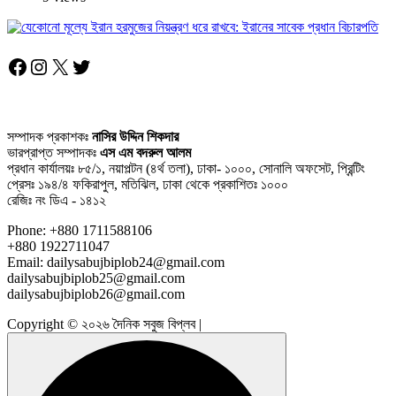
Facebook
Instagram
X
Twitter
সম্পাদক প্রকাশকঃ
নাসির উদ্দিন শিকদার
ভারপ্রাপ্ত সম্পাদকঃ
এস এম বদরুল আলম
প্রধান কার্যালয়ঃ ৮৫/১, নয়াপল্টন (৪র্থ তলা), ঢাকা- ১০০০, সোনালি অফসেট, প্রিন্টিং
প্রেসঃ ১৯৪/৪ ফকিরাপুল, মতিঝিল, ঢাকা থেকে প্রকাশিতঃ ১০০০
রেজিঃ নং ডিএ - ১৪১২
Phone: +880 1711588106
+880 1922711047
Email: dailysabujbiplob24@gmail.com
dailysabujbiplob25@gmail.com
dailysabujbiplob26@gmail.com
Copyright © ২০২৬ দৈনিক সবুজ বিপ্লব |