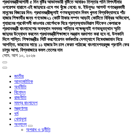
প্রধানমন্ত্রী
আগামী ৫ দিন বৃষ্টির আভাস
ভারী বৃষ্টিতে আবারও তিস্তার পানি বিপৎসীমার
ওপরে
পথ হারালে এই জাদুঘরে এসে পথ খুঁজে নেবো: ড. ইউনূস
৫ আগস্ট গণতন্ত্রকামী
মানুষের বিজয়ের দিন: প্রধানমন্ত্রী
জুলাই গণঅভ্যুত্থান দিবস খুলনা বিশ্ববিদ্যালয়ে পাঁচ
হাজার শিক্ষার্থীর জন্য গণভোজ
২১ কোটি টাকার সম্পদ আড়াই কোটিতে বিক্রির অভিযোগ,
গৃহায়নের প্রকৌশলী কাওসার মোর্শেদকে ঘিরে প্রশ্ন
অ্যাডমিরাল স্টিফেন কেলারকে
প্রধানমন্ত্রী বাংলাদেশের অবস্থান সবসময় শান্তির পক্ষে
জুলাই গণঅভ্যুত্থান স্মৃতি
জাদুঘর উদ্বোধন করলেন প্রধানমন্ত্রী
শিক্ষাঙ্গনে সন্ত্রাস বরদাশত করা হবে না, উসকানি
দিলে শাস্তি: শিক্ষামন্ত্রী
৪ সিটি করপোরেশন কর্মকর্তার দেশত্যাগে নিষেধাজ্ঞা
মান নিয়ে
আপত্তি, ভারতের সাড়ে ১১ হাজার টন চাল ফেরত পাঠাচ্ছে বাংলাদেশ
হরমুজ প্রণালি ফের
চালুর আশা, বিশ্ববাজারে কমল তেলের দাম
সোম. আগ ১০, ২০২৬
জাতীয়
আন্তর্জাতিক
অর্থনীতি
বিনোদন
রাজনীতি
সমগ্র বাংলাদেশ
মন্ত্রণালয়
ধর্ম
খেলাধুলা
অন্যান্য
অপরাধ ও দুর্নীতি