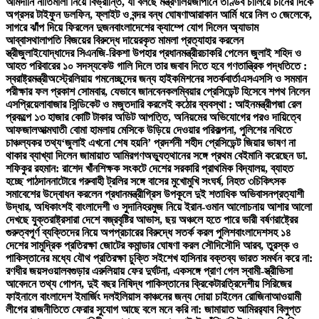
আমদানি নীতিমালা নিয়ে বিভ্রান্তি, যা বলছে মন্ত্রণালয়
জাপানে তাণ্ডব চালিয়ে চীনের দিকে
অগ্রসর টাইফুন ডলফিন, ফ্লাইট ও বন্দর বন্ধ ঘোষণা
আরাকান আর্মি ধরে নিল ৩ জেলেকে,
সাগরে ঝাঁপ দিয়ে ফিরলেন দুজন
বাংলাদেশের ক্যাম্পে যোগ দিলেন অ্যাডাম
আব্বাস
থালাপতি বিজয়ের বিরুদ্ধে দায়েরকৃত মামলা প্রত্যাহার করলেন
স্ত্রী
জুলাইযোদ্ধাদের সিএনজি-রিকশা উপহার প্রধানমন্ত্রীর
চাকরি পেলেন জুলাই শহিদ ও
আহত পরিবারের ১০ সদস্য
কেউ গালি দিলে তার জবাব দিতে হবে গণতান্ত্রিক পদ্ধতিতে :
স্বরাষ্ট্রমন্ত্রী
অস্ট্রেলিয়ায় গমনেচ্ছুদের জন্য হাইকমিশনের সতর্কবার্তা
এসএসসি ও সমমান
পরীক্ষার ফল প্রকাশ সোমবার, যেভাবে জানবেন
কলম্বিয়ার প্রেসিডেন্ট হিসেবে শপথ নিলেন
এসপ্রিয়েলা
বাজার সিন্ডিকেট ও মজুতদারি করলেই কঠোর ব্যবস্থা : আইনমন্ত্রী
পদ্মা রেল
প্রকল্পে ১৩ হাজার কোটি টাকার অডিট আপত্তি, অনিয়মের অভিযোগের পরও দায়িত্বে
আফজাল
আত্মঘাতী বোমা হামলায় মেসিকে উড়িয়ে দেওয়ার পরিকল্পনা, পুলিশের নথিতে
চাঞ্চল্যকর তথ্য
‘জুলাই এখনো শেষ হয়নি’ প্রদর্শনী শহীদ প্রেসিডেন্ট জিয়ার ভাষণ না
থাকার ব্যাখ্যা দিলেন জামায়াত আমির
গণঅভ্যুত্থানের সঙ্গে প্রথম বেইমানি করেছেন ডা.
শফিকুর রহমান: রাশেদ খাঁন
শিক্ষক সংকটে দেশের সরকারি প্রাথমিক বিদ্যালয়, ব্যাহত
হচ্ছে পাঠদান
নাটোরে গরুবাহী ট্রলির সঙ্গে বাসের মুখোমুখি সংঘর্ষ, নিহত ৩
চিকিৎসক
সমাবেশের উদ্বোধন করলেন প্রধানমন্ত্রী
গ্রিস উপকূলে দুই শতাধিক অভিবাসনপ্রত্যাশী
উদ্ধার, অধিকাংশই বাংলাদেশী ও সুদানি
হরমুজ নিয়ে ইরান-ওমান আলোচনায় আশার আলো
দেখছে যুক্তরাষ্ট্র
সারা দেশে বজ্রবৃষ্টির আভাস, ছয় অঞ্চলে হতে পারে ভারী বর্ষণ
রাষ্ট্রের
গুরুত্বপূর্ণ ব্যক্তিদের নিয়ে অপপ্রচারের বিরুদ্ধে সতর্ক করল পুলিশ
বাংলাদেশসহ ১৪
দেশের সামুদ্রিক প্রতিরক্ষা জোটের কমান্ডার ঘোষণা করল সৌদি
সৌদি আরব, তুরস্ক ও
পাকিস্তানের মধ্যে যৌথ প্রতিরক্ষা চুক্তি সই
শেখ হাসিনার বক্তব্য ভারত সমর্থন করে না:
রণধীর জয়সওয়াল
বগুড়ার এরুলিয়ায় ফের দুর্ঘটনা, একসঙ্গে প্রাণ গেল স্বামী-স্ত্রী
ভিসা
আবেদনে তথ্য গোপন, দুই বছর নিষিদ্ধ পাকিস্তানের ক্রিকেটার
ত্রিদেশীয় সিরিজের
ফাইনালে বাংলাদেশ ইমার্জিং দল
ইলিয়াস কাঞ্চনের জন্য দোয়া চাইলেন রোজিনা
আওয়ামী
লীগের রাজনীতিতে ফেরার সুযোগ আছে বলে মনে করি না: জামায়াত আমির
র‍্যাব বিলুপ্ত