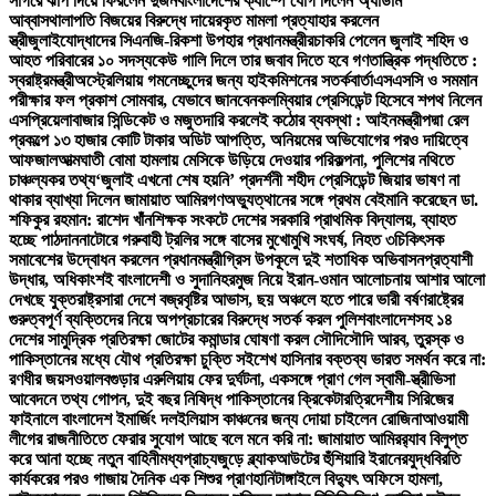
সাগরে ঝাঁপ দিয়ে ফিরলেন দুজন
বাংলাদেশের ক্যাম্পে যোগ দিলেন অ্যাডাম
আব্বাস
থালাপতি বিজয়ের বিরুদ্ধে দায়েরকৃত মামলা প্রত্যাহার করলেন
স্ত্রী
জুলাইযোদ্ধাদের সিএনজি-রিকশা উপহার প্রধানমন্ত্রীর
চাকরি পেলেন জুলাই শহিদ ও
আহত পরিবারের ১০ সদস্য
কেউ গালি দিলে তার জবাব দিতে হবে গণতান্ত্রিক পদ্ধতিতে :
স্বরাষ্ট্রমন্ত্রী
অস্ট্রেলিয়ায় গমনেচ্ছুদের জন্য হাইকমিশনের সতর্কবার্তা
এসএসসি ও সমমান
পরীক্ষার ফল প্রকাশ সোমবার, যেভাবে জানবেন
কলম্বিয়ার প্রেসিডেন্ট হিসেবে শপথ নিলেন
এসপ্রিয়েলা
বাজার সিন্ডিকেট ও মজুতদারি করলেই কঠোর ব্যবস্থা : আইনমন্ত্রী
পদ্মা রেল
প্রকল্পে ১৩ হাজার কোটি টাকার অডিট আপত্তি, অনিয়মের অভিযোগের পরও দায়িত্বে
আফজাল
আত্মঘাতী বোমা হামলায় মেসিকে উড়িয়ে দেওয়ার পরিকল্পনা, পুলিশের নথিতে
চাঞ্চল্যকর তথ্য
‘জুলাই এখনো শেষ হয়নি’ প্রদর্শনী শহীদ প্রেসিডেন্ট জিয়ার ভাষণ না
থাকার ব্যাখ্যা দিলেন জামায়াত আমির
গণঅভ্যুত্থানের সঙ্গে প্রথম বেইমানি করেছেন ডা.
শফিকুর রহমান: রাশেদ খাঁন
শিক্ষক সংকটে দেশের সরকারি প্রাথমিক বিদ্যালয়, ব্যাহত
হচ্ছে পাঠদান
নাটোরে গরুবাহী ট্রলির সঙ্গে বাসের মুখোমুখি সংঘর্ষ, নিহত ৩
চিকিৎসক
সমাবেশের উদ্বোধন করলেন প্রধানমন্ত্রী
গ্রিস উপকূলে দুই শতাধিক অভিবাসনপ্রত্যাশী
উদ্ধার, অধিকাংশই বাংলাদেশী ও সুদানি
হরমুজ নিয়ে ইরান-ওমান আলোচনায় আশার আলো
দেখছে যুক্তরাষ্ট্র
সারা দেশে বজ্রবৃষ্টির আভাস, ছয় অঞ্চলে হতে পারে ভারী বর্ষণ
রাষ্ট্রের
গুরুত্বপূর্ণ ব্যক্তিদের নিয়ে অপপ্রচারের বিরুদ্ধে সতর্ক করল পুলিশ
বাংলাদেশসহ ১৪
দেশের সামুদ্রিক প্রতিরক্ষা জোটের কমান্ডার ঘোষণা করল সৌদি
সৌদি আরব, তুরস্ক ও
পাকিস্তানের মধ্যে যৌথ প্রতিরক্ষা চুক্তি সই
শেখ হাসিনার বক্তব্য ভারত সমর্থন করে না:
রণধীর জয়সওয়াল
বগুড়ার এরুলিয়ায় ফের দুর্ঘটনা, একসঙ্গে প্রাণ গেল স্বামী-স্ত্রী
ভিসা
আবেদনে তথ্য গোপন, দুই বছর নিষিদ্ধ পাকিস্তানের ক্রিকেটার
ত্রিদেশীয় সিরিজের
ফাইনালে বাংলাদেশ ইমার্জিং দল
ইলিয়াস কাঞ্চনের জন্য দোয়া চাইলেন রোজিনা
আওয়ামী
লীগের রাজনীতিতে ফেরার সুযোগ আছে বলে মনে করি না: জামায়াত আমির
র‍্যাব বিলুপ্ত
করে আনা হচ্ছে নতুন বাহিনী
মধ্যপ্রাচ্যজুড়ে ব্ল্যাকআউটের হুঁশিয়ারি ইরানের
যুদ্ধবিরতি
কার্যকরের পরও গাজায় দৈনিক এক শিশুর প্রাণহানি
টাঙ্গাইলে বিদ্যুৎ অফিসে হামলা,