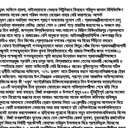
িদ্যুৎ অফিসে হামলা, লাইনম্যানকে বেধড়ক পিটুনি
কবে ফিরছেন শরিফুল জানাল বিসিবি
দক্ষিণ
ী মামলায় সাবেক জেলা পরিষদ সদস্য মেহেরুন নাহার মেরি কারাগারে
৫ আগস্ট
দূষণ রোধে সমন্বিত পদক্ষেপ গ্রহণে অবহেলার সুযোগ নেই : প্রধানমন্ত্রী
বাংলাদেশে চালু
ত
দুর্দান্ত কামব্যাক মেসির: জোড়া গোল ও রেকর্ড গড়ে মায়ামির জয়
দেশের ৬ অঞ্চলে ঝড়-
তিন কর্মসূচি, জগন্নাথ বিশ্ববিদ্যালয়ে সভা-সমাবেশ ও মিছিল নিষিদ্ধ
মিরপুর প্রেসক্লাবে
রের নামে সাড়ে ৪ হাজারেরও বেশি মানুষকে হত্যা: আইনমন্ত্রী
ব্যালিস্টিক ক্ষেপণাস্ত্র দিয়ে
ভিডিও ধারণ, তিন কিশোর গ্রেপ্তার
এক দশকের প্রেমের পর বিয়ের পিঁড়িতে বসছেন
া ঘোষণা ইতালির
জুলাই গণঅভ্যুত্থানে আহত যোদ্ধা মিতুর খোঁজ নিলেন প্রধানমন্ত্রী
আগামী
ী
জুলাই গণঅভ্যুত্থান দিবস খুলনা বিশ্ববিদ্যালয়ে পাঁচ হাজার শিক্ষার্থীর জন্য গণভোজ
২১
্তির পক্ষে
জুলাই গণঅভ্যুত্থান স্মৃতি জাদুঘর উদ্বোধন করলেন প্রধানমন্ত্রী
শিক্ষাঙ্গনে
াংলাদেশ
হরমুজ প্রণালি ফের চালুর আশা, বিশ্ববাজারে কমল তেলের দাম
নারী কেলেঙ্কারি ও
‘স্পাইডার-ম্যান’ খ্যাত অভিনেত্রী মেরি রিভেরা
৫৫ বছরেও মুক্তিযুদ্ধে শহীদদের সঠিক
িরে দুর্নীতি-অনিয়মের অভিযোগ, ‘৩% দুলাল’ নামে ঠিকাদার মহলে আলোচনা
সিরাজগঞ্জে ট্রেন
ভিযোগ: আলোচনায় উপ-নিয়ন্ত্রক ওবায়দুল্লাহ, প্রশ্নে ঢাকা আঞ্চলিক অফিস
ঢাকাসহ
সকিনের জন্য কী ‘ওষুধ’ অস্ট্রেলিয়ার চিকিৎসকের
রোববারে তিন উপজেলার বন্যাদুর্গতদের
 ২৫০টি অত্যাধুনিক চীনা যুদ্ধযান মোতায়েন করলো পাকিস্তান
পরীক্ষা শেষে বাড়ি গিয়ে
নার ভাষায়’ কথা বলছেন: মির্জা ফখরুল
হাম ও উপসর্গে মৃত্যু ৮৫০ ছুঁইছুঁই
পূর্ব রেলের সংকেত
 পদে নিয়োগের গুঞ্জনের মধ্যে আবারও আলোচনায় সাবেক কাস্টমস কমিশনার হাফিজুর
সুদানের আদালতে সেনাবাহিনীর ড্রোন হামলায় নিহত ৩৫
কেন্দ্রীয় নেতৃবৃন্দের আগমনকে ঘিরে
 ২৮৫ কোটি ডলার
দাবানল নেভানোর সময় মাঝ আকাশে দুই হেলিকপ্টারের সংঘর্ষ
পাকিস্তানে
 নেমেই হতবাক করলেন
কঙ্গনা ও হৃত্বিকের পুরোনো বিরোধে নতুন ডালপালা
সাংবাদিকতায় বিশেষ
ছি : মির্জা ফখরুল
ইরান যুদ্ধের জেরে তেল কোম্পানির রেকর্ড মুনাফা, যুক্তরাষ্ট্রে রাজনৈতিক
 বিভাগের নির্বাহী প্রকৌশলী মোহাম্মদ তরিকুল ইসলামকে ঘিরে প্রশ্ন
বিদ্যুৎ বিতরণের