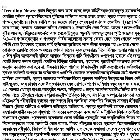
Skip
to
Trending News:
র‍্যাব বিলুপ্ত করে আনা হচ্ছে নতুন বাহিনী
মধ্যপ্রাচ্যজুড়ে ব্ল্যাকআউ
content
কোরিয়া ফুটবল অ্যাসোসিয়েশনে পুলিশের অভিযান
‘ময়না ছলাৎ ছলাৎ’ খ্যাত গায়ক স্বাগত 
গণঅভ্যুত্থানের বিজয় র‍্যালি পালন করেছে মিরপুর প্রেসক্লাব
ডাল ও তেলবীজ প্রকল্পে অনিয
হতে যাচ্ছে ‘ক্যাফে আমাজন’
দক্ষিণ লেবাননে ২ ইসরায়েলি সেনা নিহত, আহত ৪
মহেশখালীর
বৃষ্টির আভাস, নদীবন্দরে সতর্কতা
আজ থেকে উন্মুক্ত ‘জুলাই গণঅভ্যুত্থান স্মৃতি জাদুঘর’
যুক
‘২৪-এর গণঅভ্যুত্থান ও গণতন্ত্র’ শীর্ষক আলোচনা সভা
না ফেরার দেশে চলে গেলেন ‘গজন
সৌদি তেল ট্যাংকারে হামলার দাবি হুথিদের
প্রেমিকের সঙ্গে তীব্র ঝগড়ার পর ১৮ তলা থেক
রোনালদো
রেসলিং থেকে অবসরের ঘোষণা দিলেন ব্রক লেসনার
৬ দিনে বিলিয়ন ডলার আয় ছাড়াল
৫ দিন বৃষ্টির আভাস
ভারী বৃষ্টিতে আবারও তিস্তার পানি বিপৎসীমার ওপরে
পথ হারালে এই জাদু
কোটি টাকার সম্পদ আড়াই কোটিতে বিক্রির অভিযোগ, গৃহায়নের প্রকৌশলী কাওসার মোর্শেদ
সন্ত্রাস বরদাশত করা হবে না, উসকানি দিলে শাস্তি: শিক্ষামন্ত্রী
৪ সিটি করপোরেশন কর্মকর্তার
ব্যাংক কর্মকর্তা অপহরণের অভিযোগে এনসিপি নেতাকে অব্যাহতি
অস্ট্রেলিয়ার মাঠে বাংলাদ
তালিকা কেন হয়নি, প্রশ্ন জামায়াত আমিরের
পরিবেশ সুরক্ষায় সমন্বিত উদ্যোগের বিকল্প নেই:
লাইনচ্যুত, বন্ধ ঢাকার সঙ্গে উত্তরাঞ্চলের রেল যোগাযোগ
শেখ হাসিনার বক্তব্য প্রচার করলে
১৩ জেলায় ঝোড়ো হাওয়া-বজ্রবৃষ্টির শঙ্কা, নদীবন্দরে ১ নম্বর সতর্কসংকেত
বিএডিসির ডাল ও
খোঁজ নিতে চট্টগ্রামে যাচ্ছেন প্রধানমন্ত্রী
অতিরিক্ত বিদ্যুৎ বিল নিয়ে অপপ্রচার চালানো হচ্ছ
এইচএসসি পরীক্ষার্থীরা বুঝলেন প্রশ্নপত্র ছিল ভুল
ফিফা সভাপতির বিরুদ্ধে মামলার হুঁশিয়া
বিভাগে টেন্ডার অনিয়ম ও কমিশন বাণিজ্যের অভিযোগ, কেন্দ্রে প্রকৌশলী তারেক মোহাম্মদ শ
রহমান
রাজধানীর সড়কে শৃঙ্খলা: তিনবারের দরপত্রেও কাজ হয়নি ৯ ট্রাফিক সিগন্যালে
ইরান
বাংলাদেশ সেন্ট্রাল প্রেসক্লাব কক্সবাজার জেলা কমিটির প্রস্তুতি সভা অনুষ্ঠিত
তিন দিনের মধ
বিক্ষোভস্থলের মাঝে আত্মঘাতী বোমা হামলা, নিহত ৭
টাঙ্গুয়ার হাওরে প্রবেশে নিষেধাজ্ঞা
রিকার্
অবদানের স্বীকৃতি, বিচারপতি মীর হাসমত আলীর হাত থেকে সম্মাননা পেলেন সুমন খান
১২ ক
চাপ বাড়ছে
গণপূর্তের প্রকৌশলী বদরুল আলম খানের বিরুদ্ধে অপপ্রচার
৩ ফুট বাই ৪ ফুটের