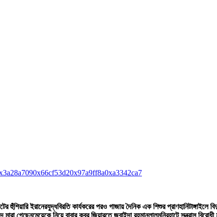
x3a28a709
0x66cf53d2
0x97a9ff8a
0xa3342ca7
টের হুঁশিয়ারি ইরানের
যুদ্ধবিরতি কার্যকরের পরও গাজায় দৈনিক এক শিশুর প্রাণহানি
টাঙ্গাইলে ব
দে মারা গেছেন
মেয়েকে নিয়ে বাবার কবর জিয়ারতে জুবাইদা রহমান
লালমনিরহাটে সন্ত্রাস বিরোধ