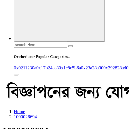
Search
for:
Or check our Popular Categories...
0x0211230a
0x17b24ce8
0x1c8c5b6a
0x23a28a90
0x292828ad
0
Home
1000026694