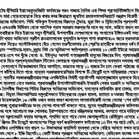
টের হুঁশিয়ারি ইরানের
যুদ্ধবিরতি কার্যকরের পরও গাজায় দৈনিক এক শিশুর প্রাণহানি
টাঙ্গাইলে ব
দে মারা গেছেন
মেয়েকে নিয়ে বাবার কবর জিয়ারতে জুবাইদা রহমান
লালমনিরহাটে সন্ত্রাস বিরোধ
়মের অভিযোগ: পিডি শফিকুল ইসলামের বিরুদ্ধে টেন্ডার, ভুয়া বিল ও সিন্ডিকেটের প্রশ্ন
নদী 
 এলএনজি টার্মিনাল থেকে আংশিক গ্যাস সরবরাহ শুরু
স্বর্ণের দামে বড় লাফ, ভরিতে বাড়ল ক
্তরাষ্ট্রকে ঘিরে ইরানের নতুন হুঁশিয়ারি, উপসাগরীয় দেশগুলোকে বড় সংঘাতের ইঙ্গিত
একই সময়ে 
ি’খ্যাত অভিনেতা প্রদীপ রাওয়াত
সাবেক যুগ্মসচিব জগলুল পাশা কারাগারে
১৬ বছরে ক্রসফায়া
ে লাফ দিয়েও অলৌকিকভাবে বেঁচে গেলেন তরুণী
ভোলায় ৫ম শ্রেণির ছাত্রীকে সংঘবদ্ধ ধর্ষণ-
 ‘স্পাইডার-ম্যান: ব্র্যান্ড নিউ ডে’
ভূমিকম্পে ক্ষতিগ্রস্ত এলাকায় ১০ কোটি ইউরো সহায়ত
ঘরে এসে পথ খুঁজে নেবো: ড. ইউনূস
৫ আগস্ট গণতন্ত্রকামী মানুষের বিজয়ের দিন: প্রধানমন্ত্র
কে ঘিরে প্রশ্ন
অ্যাডমিরাল স্টিফেন কেলারকে প্রধানমন্ত্রী বাংলাদেশের অবস্থান সবসময় শান
 দেশত্যাগে নিষেধাজ্ঞা
মান নিয়ে আপত্তি, ভারতের সাড়ে ১১ হাজার টন চাল ফেরত পাঠাচ্ছে ব
েশ কাঁপিয়ে দিতে পারে: হান্নান সরকার
মালয়েশিয়ার বিপক্ষে টি-টোয়েন্টি দলে সাব্বির
মারা গেছেন 
 স্থানীয় সরকারমন্ত্রী
নারায়ণগঞ্জ এলজিইডির নির্বাহী প্রকৌশলী আহসানুজ্জামান দুলালকে ঘ
 ব্যবস্থা নেবে সরকার: প্রধানমন্ত্রীর উপদেষ্টা
আইআরসি-ইআরসি সেবায় হয়রানি ও অনিয়মের অ
 তৈলবীজ বিভাগের পিডির বিরুদ্ধে অনিয়মের অভিযোগ, তদন্তের দাবি
নাহিদ রানা ঢাকায়, তা
ে: বিদ্যুৎ বিভাগ
রাশিয়ার সমুদ্রসৈকতে ইউক্রেনের ড্রোন হামলা, হতাহত ৪৭
ভারত সীমান্তে
রি উয়েফার
হঠাৎ ১৬ কেজি ওজন কমার কারণ জানালেন সালমান
বিরোধী দলের নেতারা ‘শেখ হাসি
ামছ্ তুষার
বেনজীরের অন্য দেশের পাসপোর্ট থাকতে পারে, সন্দেহ স্বরাষ্ট্রমন্ত্রীর
দুদক কমিশনার
ের সঙ্গে আলোচনা শুরু সোমবার: ট্রাম্প
বাড়তে পারে মন্ত্রিসভার আকার, বদলাতে পারে দায়িত্ব
্যে স্বল্পমেয়াদি বন্যার আশঙ্কা, প্লাবিত হতে পারে যেসব জেলা
জুলাইয়ে রেমিট্যান্স এসেছে
ভ মিক্সড টিম ইভেন্টে বাংলাদেশের শিমুর স্বর্ণ জয়
বিশ্বকাপ ফাইনালের ১৩ দিন পর মাঠে মেসি,
েজির এলপিজির দাম বাড়ল ৭০ টাকা
আমরা ফ্যাসিস্ট ব্যবস্থা থেকে বেরিয়ে আসতে সক্ষম হয়ে
 যম সেলে ৮ ইঞ্চি টয়লেট
২২ কোটি টাকার প্রকল্পে অনিয়মের অভিযোগ: মেডিকেল কলেজ গণপূর্ত