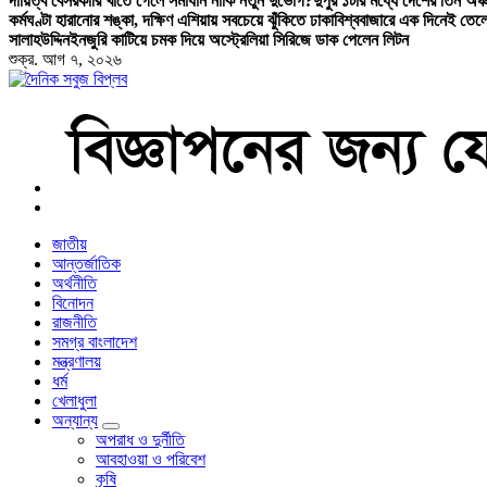
দায়িত্ব বেসরকারি খাতে গেলে সমাধান নাকি নতুন দুর্ভোগ?
দুপুর ১টার মধ্যে দেশের তিন অঞ্চ
কর্মঘণ্টা হারানোর শঙ্কা, দক্ষিণ এশিয়ায় সবচেয়ে ঝুঁকিতে ঢাকা
বিশ্ববাজারে এক দিনেই তেল
সালাহউদ্দিন
ইনজুরি কাটিয়ে চমক দিয়ে অস্ট্রেলিয়া সিরিজে ডাক পেলেন লিটন
শুক্র. আগ ৭, ২০২৬
বাংলা নিউজ পেপার
জাতীয়
আন্তর্জাতিক
অর্থনীতি
বিনোদন
রাজনীতি
সমগ্র বাংলাদেশ
মন্ত্রণালয়
ধর্ম
খেলাধুলা
অন্যান্য
অপরাধ ও দুর্নীতি
আবহাওয়া ও পরিবেশ
কৃষি