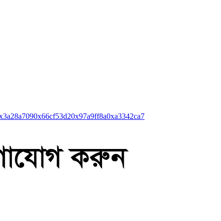
x3a28a709
0x66cf53d2
0x97a9ff8a
0xa3342ca7