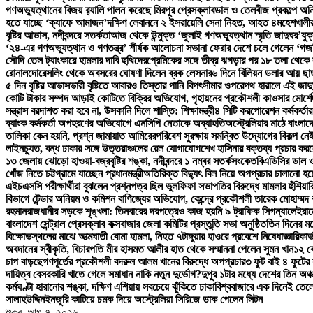
গণঅভ্যুত্থানের বিজয় র‍্যালি পালন করেছে মিরপুর প্রেসক্লাব
ডাল ও তেলবীজ প্রকল্পে অনিয
হতে যাচ্ছে ‘ক্যাফে আমাজন’
দক্ষিণ লেবাননে ২ ইসরায়েলি সেনা নিহত, আহত ৪
মহেশখালীর
বৃষ্টির আভাস, নদীবন্দরে সতর্কতা
আজ থেকে উন্মুক্ত ‘জুলাই গণঅভ্যুত্থান স্মৃতি জাদুঘর’
যুক
‘২৪-এর গণঅভ্যুত্থান ও গণতন্ত্র’ শীর্ষক আলোচনা সভা
না ফেরার দেশে চলে গেলেন ‘গজন
সৌদি তেল ট্যাংকারে হামলার দাবি হুথিদের
প্রেমিকের সঙ্গে তীব্র ঝগড়ার পর ১৮ তলা থেক
রোনালদো
রেসলিং থেকে অবসরের ঘোষণা দিলেন ব্রক লেসনার
৬ দিনে বিলিয়ন ডলার আয় ছাড়াল
৫ দিন বৃষ্টির আভাস
ভারী বৃষ্টিতে আবারও তিস্তার পানি বিপৎসীমার ওপরে
পথ হারালে এই জাদু
কোটি টাকার সম্পদ আড়াই কোটিতে বিক্রির অভিযোগ, গৃহায়নের প্রকৌশলী কাওসার মোর্শেদ
সন্ত্রাস বরদাশত করা হবে না, উসকানি দিলে শাস্তি: শিক্ষামন্ত্রী
৪ সিটি করপোরেশন কর্মকর্তার
ব্যাংক কর্মকর্তা অপহরণের অভিযোগে এনসিপি নেতাকে অব্যাহতি
অস্ট্রেলিয়ার মাঠে বাংলাদ
তালিকা কেন হয়নি, প্রশ্ন জামায়াত আমিরের
পরিবেশ সুরক্ষায় সমন্বিত উদ্যোগের বিকল্প নেই:
লাইনচ্যুত, বন্ধ ঢাকার সঙ্গে উত্তরাঞ্চলের রেল যোগাযোগ
শেখ হাসিনার বক্তব্য প্রচার করলে
১৩ জেলায় ঝোড়ো হাওয়া-বজ্রবৃষ্টির শঙ্কা, নদীবন্দরে ১ নম্বর সতর্কসংকেত
বিএডিসির ডাল ও
খোঁজ নিতে চট্টগ্রামে যাচ্ছেন প্রধানমন্ত্রী
অতিরিক্ত বিদ্যুৎ বিল নিয়ে অপপ্রচার চালানো হচ্ছ
এইচএসসি পরীক্ষার্থীরা বুঝলেন প্রশ্নপত্র ছিল ভুল
ফিফা সভাপতির বিরুদ্ধে মামলার হুঁশিয়া
বিভাগে টেন্ডার অনিয়ম ও কমিশন বাণিজ্যের অভিযোগ, কেন্দ্রে প্রকৌশলী তারেক মোহাম্মদ শ
রহমান
রাজধানীর সড়কে শৃঙ্খলা: তিনবারের দরপত্রেও কাজ হয়নি ৯ ট্রাফিক সিগন্যালে
ইরান
বাংলাদেশ সেন্ট্রাল প্রেসক্লাব কক্সবাজার জেলা কমিটির প্রস্তুতি সভা অনুষ্ঠিত
তিন দিনের মধ
বিক্ষোভস্থলের মাঝে আত্মঘাতী বোমা হামলা, নিহত ৭
টাঙ্গুয়ার হাওরে প্রবেশে নিষেধাজ্ঞা
রিকার্
অবদানের স্বীকৃতি, বিচারপতি মীর হাসমত আলীর হাত থেকে সম্মাননা পেলেন সুমন খান
১২ ক
চাপ বাড়ছে
গণপূর্তের প্রকৌশলী বদরুল আলম খানের বিরুদ্ধে অপপ্রচার
৩ ফুট বাই ৪ ফুটের
দায়িত্ব বেসরকারি খাতে গেলে সমাধান নাকি নতুন দুর্ভোগ?
দুপুর ১টার মধ্যে দেশের তিন অঞ্চ
কর্মঘণ্টা হারানোর শঙ্কা, দক্ষিণ এশিয়ায় সবচেয়ে ঝুঁকিতে ঢাকা
বিশ্ববাজারে এক দিনেই তেল
সালাহউদ্দিন
ইনজুরি কাটিয়ে চমক দিয়ে অস্ট্রেলিয়া সিরিজে ডাক পেলেন লিটন
শুক্র. আগ ৭, ২০২৬