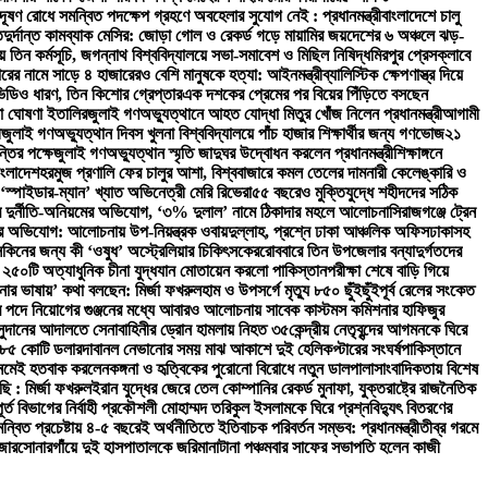
দূষণ রোধে সমন্বিত পদক্ষেপ গ্রহণে অবহেলার সুযোগ নেই : প্রধানমন্ত্রী
বাংলাদেশে চালু
ত
দুর্দান্ত কামব্যাক মেসির: জোড়া গোল ও রেকর্ড গড়ে মায়ামির জয়
দেশের ৬ অঞ্চলে ঝড়-
তিন কর্মসূচি, জগন্নাথ বিশ্ববিদ্যালয়ে সভা-সমাবেশ ও মিছিল নিষিদ্ধ
মিরপুর প্রেসক্লাবে
রের নামে সাড়ে ৪ হাজারেরও বেশি মানুষকে হত্যা: আইনমন্ত্রী
ব্যালিস্টিক ক্ষেপণাস্ত্র দিয়ে
ভিডিও ধারণ, তিন কিশোর গ্রেপ্তার
এক দশকের প্রেমের পর বিয়ের পিঁড়িতে বসছেন
া ঘোষণা ইতালির
জুলাই গণঅভ্যুত্থানে আহত যোদ্ধা মিতুর খোঁজ নিলেন প্রধানমন্ত্রী
আগামী
ী
জুলাই গণঅভ্যুত্থান দিবস খুলনা বিশ্ববিদ্যালয়ে পাঁচ হাজার শিক্ষার্থীর জন্য গণভোজ
২১
্তির পক্ষে
জুলাই গণঅভ্যুত্থান স্মৃতি জাদুঘর উদ্বোধন করলেন প্রধানমন্ত্রী
শিক্ষাঙ্গনে
াংলাদেশ
হরমুজ প্রণালি ফের চালুর আশা, বিশ্ববাজারে কমল তেলের দাম
নারী কেলেঙ্কারি ও
‘স্পাইডার-ম্যান’ খ্যাত অভিনেত্রী মেরি রিভেরা
৫৫ বছরেও মুক্তিযুদ্ধে শহীদদের সঠিক
িরে দুর্নীতি-অনিয়মের অভিযোগ, ‘৩% দুলাল’ নামে ঠিকাদার মহলে আলোচনা
সিরাজগঞ্জে ট্রেন
ভিযোগ: আলোচনায় উপ-নিয়ন্ত্রক ওবায়দুল্লাহ, প্রশ্নে ঢাকা আঞ্চলিক অফিস
ঢাকাসহ
সকিনের জন্য কী ‘ওষুধ’ অস্ট্রেলিয়ার চিকিৎসকের
রোববারে তিন উপজেলার বন্যাদুর্গতদের
 ২৫০টি অত্যাধুনিক চীনা যুদ্ধযান মোতায়েন করলো পাকিস্তান
পরীক্ষা শেষে বাড়ি গিয়ে
নার ভাষায়’ কথা বলছেন: মির্জা ফখরুল
হাম ও উপসর্গে মৃত্যু ৮৫০ ছুঁইছুঁই
পূর্ব রেলের সংকেত
 পদে নিয়োগের গুঞ্জনের মধ্যে আবারও আলোচনায় সাবেক কাস্টমস কমিশনার হাফিজুর
সুদানের আদালতে সেনাবাহিনীর ড্রোন হামলায় নিহত ৩৫
কেন্দ্রীয় নেতৃবৃন্দের আগমনকে ঘিরে
 ২৮৫ কোটি ডলার
দাবানল নেভানোর সময় মাঝ আকাশে দুই হেলিকপ্টারের সংঘর্ষ
পাকিস্তানে
 নেমেই হতবাক করলেন
কঙ্গনা ও হৃত্বিকের পুরোনো বিরোধে নতুন ডালপালা
সাংবাদিকতায় বিশেষ
ছি : মির্জা ফখরুল
ইরান যুদ্ধের জেরে তেল কোম্পানির রেকর্ড মুনাফা, যুক্তরাষ্ট্রে রাজনৈতিক
 বিভাগের নির্বাহী প্রকৌশলী মোহাম্মদ তরিকুল ইসলামকে ঘিরে প্রশ্ন
বিদ্যুৎ বিতরণের
ন্বিত প্রচেষ্টায় ৪-৫ বছরেই অর্থনীতিতে ইতিবাচক পরিবর্তন সম্ভব: প্রধানমন্ত্রী
তীব্র গরমে
জার
সোনারগাঁয়ে দুই হাসপাতালকে জরিমানা
টানা পঞ্চমবার সাফের সভাপতি হলেন কাজী