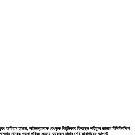
িদ্যুৎ অফিসে হামলা, লাইনম্যানকে বেধড়ক পিটুনি
কবে ফিরছেন শরিফুল জানাল বিসিবি
দক্ষিণ
ী মামলায় সাবেক জেলা পরিষদ সদস্য মেহেরুন নাহার মেরি কারাগারে
৫ আগস্ট