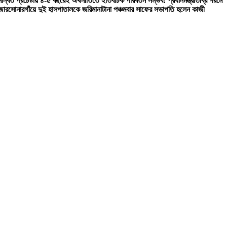
ন্বিত প্রচেষ্টায় ৪-৫ বছরেই অর্থনীতিতে ইতিবাচক পরিবর্তন সম্ভব: প্রধানমন্ত্রী
তীব্র গরমে
জার
সোনারগাঁয়ে দুই হাসপাতালকে জরিমানা
টানা পঞ্চমবার সাফের সভাপতি হলেন কাজী