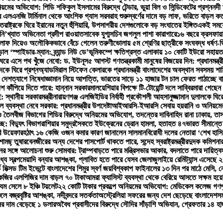
়মের অভিযোগ: পিডি শফিকুল ইসলামের বিরুদ্ধে টেন্ডার, ভুয়া বিল ও সিন্ডিকেটের প্রশ্ন
নদী 
 এলএনজি টার্মিনাল থেকে আংশিক গ্যাস সরবরাহ শুরু
স্বর্ণের দামে বড় লাফ, ভরিতে বাড়ল ক
্তরাষ্ট্রকে ঘিরে ইরানের নতুন হুঁশিয়ারি, উপসাগরীয় দেশগুলোকে বড় সংঘাতের ইঙ্গিত
একই সময়ে 
ি’খ্যাত অভিনেতা প্রদীপ রাওয়াত
সাবেক যুগ্মসচিব জগলুল পাশা কারাগারে
১৬ বছরে ক্রসফায়া
ে লাফ দিয়েও অলৌকিকভাবে বেঁচে গেলেন তরুণী
ভোলায় ৫ম শ্রেণির ছাত্রীকে সংঘবদ্ধ ধর্ষণ-
 ‘স্পাইডার-ম্যান: ব্র্যান্ড নিউ ডে’
ভূমিকম্পে ক্ষতিগ্রস্ত এলাকায় ১০ কোটি ইউরো সহায়ত
ঘরে এসে পথ খুঁজে নেবো: ড. ইউনূস
৫ আগস্ট গণতন্ত্রকামী মানুষের বিজয়ের দিন: প্রধানমন্ত্র
কে ঘিরে প্রশ্ন
অ্যাডমিরাল স্টিফেন কেলারকে প্রধানমন্ত্রী বাংলাদেশের অবস্থান সবসময় শান
 দেশত্যাগে নিষেধাজ্ঞা
মান নিয়ে আপত্তি, ভারতের সাড়ে ১১ হাজার টন চাল ফেরত পাঠাচ্ছে ব
েশ কাঁপিয়ে দিতে পারে: হান্নান সরকার
মালয়েশিয়ার বিপক্ষে টি-টোয়েন্টি দলে সাব্বির
মারা গেছেন 
 স্থানীয় সরকারমন্ত্রী
নারায়ণগঞ্জ এলজিইডির নির্বাহী প্রকৌশলী আহসানুজ্জামান দুলালকে ঘ
 ব্যবস্থা নেবে সরকার: প্রধানমন্ত্রীর উপদেষ্টা
আইআরসি-ইআরসি সেবায় হয়রানি ও অনিয়মের অ
 তৈলবীজ বিভাগের পিডির বিরুদ্ধে অনিয়মের অভিযোগ, তদন্তের দাবি
নাহিদ রানা ঢাকায়, তা
ে: বিদ্যুৎ বিভাগ
রাশিয়ার সমুদ্রসৈকতে ইউক্রেনের ড্রোন হামলা, হতাহত ৪৭
ভারত সীমান্তে
রি উয়েফার
হঠাৎ ১৬ কেজি ওজন কমার কারণ জানালেন সালমান
বিরোধী দলের নেতারা ‘শেখ হাসি
ামছ্ তুষার
বেনজীরের অন্য দেশের পাসপোর্ট থাকতে পারে, সন্দেহ স্বরাষ্ট্রমন্ত্রীর
দুদক কমিশনার
ের সঙ্গে আলোচনা শুরু সোমবার: ট্রাম্প
বাড়তে পারে মন্ত্রিসভার আকার, বদলাতে পারে দায়িত্ব
্যে স্বল্পমেয়াদি বন্যার আশঙ্কা, প্লাবিত হতে পারে যেসব জেলা
জুলাইয়ে রেমিট্যান্স এসেছে
ভ মিক্সড টিম ইভেন্টে বাংলাদেশের শিমুর স্বর্ণ জয়
বিশ্বকাপ ফাইনালের ১৩ দিন পর মাঠে মেসি,
েজির এলপিজির দাম বাড়ল ৭০ টাকা
আমরা ফ্যাসিস্ট ব্যবস্থা থেকে বেরিয়ে আসতে সক্ষম হয়ে
 যম সেলে ৮ ইঞ্চি টয়লেট
২২ কোটি টাকার প্রকল্পে অনিয়মের অভিযোগ: মেডিকেল কলেজ গণপূর্ত
লে বজ্রবৃষ্টির আশঙ্কা, নদীবন্দরে সতর্কতা
অস্ট্রেলিয়া সফরের জন্য দেশ ছেড়েছে বাংলাদেশ
সম
ের দাম বেড়েছে ১ ডলার
অবৈধ প্রবাসীদের বিরুদ্ধে সৌদির সাঁড়াশি অভিযান, গ্রেফতার ১৪ হা