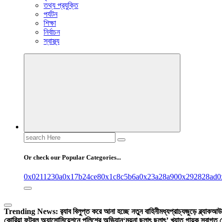
তথ্য প্রযুক্তি
পর্যটন
শিক্ষা
নির্বাচন
স্বাস্থ্য
Search
for:
Or check our Popular Categories...
0x0211230a
0x17b24ce8
0x1c8c5b6a
0x23a28a90
0x292828ad
0
Trending News:
র‍্যাব বিলুপ্ত করে আনা হচ্ছে নতুন বাহিনী
মধ্যপ্রাচ্যজুড়ে ব্ল্যাকআউ
কোরিয়া ফুটবল অ্যাসোসিয়েশনে পুলিশের অভিযান
‘ময়না ছলাৎ ছলাৎ’ খ্যাত গায়ক স্বাগত 