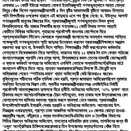
দিনে বিলিয়ন ডলার আয় ছাড়াল ‘স্পাইডার-ম্যান: ব্র্যান্ড নিউ ডে’
ভূমিকম্পে ক্ষতিগ্রস্ত
এলাকায় ১০ কোটি ইউরো সহায়তা ঘোষণা ইতালির
জুলাই গণঅভ্যুত্থানে আহত যোদ্ধা
মিতুর খোঁজ নিলেন প্রধানমন্ত্রী
আগামী ৫ দিন বৃষ্টির আভাস
ভারী বৃষ্টিতে আবারও তিস্তার
পানি বিপৎসীমার ওপরে
পথ হারালে এই জাদুঘরে এসে পথ খুঁজে নেবো: ড. ইউনূস
৫ আগস্ট
গণতন্ত্রকামী মানুষের বিজয়ের দিন: প্রধানমন্ত্রী
জুলাই গণঅভ্যুত্থান দিবস খুলনা
বিশ্ববিদ্যালয়ে পাঁচ হাজার শিক্ষার্থীর জন্য গণভোজ
২১ কোটি টাকার সম্পদ আড়াই
কোটিতে বিক্রির অভিযোগ, গৃহায়নের প্রকৌশলী কাওসার মোর্শেদকে ঘিরে
প্রশ্ন
অ্যাডমিরাল স্টিফেন কেলারকে প্রধানমন্ত্রী বাংলাদেশের অবস্থান সবসময় শান্তির
পক্ষে
জুলাই গণঅভ্যুত্থান স্মৃতি জাদুঘর উদ্বোধন করলেন প্রধানমন্ত্রী
শিক্ষাঙ্গনে সন্ত্রাস
বরদাশত করা হবে না, উসকানি দিলে শাস্তি: শিক্ষামন্ত্রী
৪ সিটি করপোরেশন কর্মকর্তার
দেশত্যাগে নিষেধাজ্ঞা
মান নিয়ে আপত্তি, ভারতের সাড়ে ১১ হাজার টন চাল ফেরত পাঠাচ্ছে
বাংলাদেশ
হরমুজ প্রণালি ফের চালুর আশা, বিশ্ববাজারে কমল তেলের দাম
নারী কেলেঙ্কারি
ও ব্যাংক কর্মকর্তা অপহরণের অভিযোগে এনসিপি নেতাকে অব্যাহতি
অস্ট্রেলিয়ার মাঠে
বাংলাদেশ কাঁপিয়ে দিতে পারে: হান্নান সরকার
মালয়েশিয়ার বিপক্ষে টি-টোয়েন্টি দলে
সাব্বির
মারা গেছেন ‘স্পাইডার-ম্যান’ খ্যাত অভিনেত্রী মেরি রিভেরা
৫৫ বছরেও
মুক্তিযুদ্ধে শহীদদের সঠিক তালিকা কেন হয়নি, প্রশ্ন জামায়াত আমিরের
পরিবেশ সুরক্ষায়
সমন্বিত উদ্যোগের বিকল্প নেই: স্থানীয় সরকারমন্ত্রী
নারায়ণগঞ্জ এলজিইডির নির্বাহী
প্রকৌশলী আহসানুজ্জামান দুলালকে ঘিরে দুর্নীতি-অনিয়মের অভিযোগ, ‘৩% দুলাল’ নামে
ঠিকাদার মহলে আলোচনা
সিরাজগঞ্জে ট্রেন লাইনচ্যুত, বন্ধ ঢাকার সঙ্গে উত্তরাঞ্চলের রেল
যোগাযোগ
শেখ হাসিনার বক্তব্য প্রচার করলে ব্যবস্থা নেবে সরকার: প্রধানমন্ত্রীর
উপদেষ্টা
আইআরসি-ইআরসি সেবায় হয়রানি ও অনিয়মের অভিযোগ: আলোচনায় উপ-
নিয়ন্ত্রক ওবায়দুল্লাহ, প্রশ্নে ঢাকা আঞ্চলিক অফিস
ঢাকাসহ ১৩ জেলায় ঝোড়ো হাওয়া-
বজ্রবৃষ্টির শঙ্কা, নদীবন্দরে ১ নম্বর সতর্কসংকেত
বিএডিসির ডাল ও তৈলবীজ বিভাগের
পিডির বিরুদ্ধে অনিয়মের অভিযোগ, তদন্তের দাবি
নাহিদ রানা ঢাকায়, তাসকিনের জন্য কী
‘ওষুধ’ অস্ট্রেলিয়ার চিকিৎসকের
রোববারে তিন উপজেলার বন্যাদুর্গতদের খোঁজ নিতে