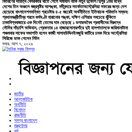
বিতরণের দায়িত্ব বেসরকারি খাতে গেলে সমাধান নাকি নতুন দুর্ভোগ?
দুপুর ১টার মধ্যে
দেশের তিন অঞ্চলে বজ্রবৃষ্টির আশঙ্কা, নদীবন্দরে সতর্কতা
অস্ট্রেলিয়া সফরের জন্য দেশ
ছেড়েছে বাংলাদেশ
সমন্বিত প্রচেষ্টায় ৪-৫ বছরেই অর্থনীতিতে ইতিবাচক পরিবর্তন সম্ভব:
প্রধানমন্ত্রী
তীব্র গরমে কর্মঘণ্টা হারানোর শঙ্কা, দক্ষিণ এশিয়ায় সবচেয়ে ঝুঁকিতে
ঢাকা
বিশ্ববাজারে এক দিনেই তেলের দাম বেড়েছে ১ ডলার
অবৈধ প্রবাসীদের বিরুদ্ধে
সৌদির সাঁড়াশি অভিযান, গ্রেফতার ১৪ হাজার
সোনারগাঁয়ে দুই হাসপাতালকে জরিমানা
টানা
পঞ্চমবার সাফের সভাপতি হলেন কাজী সালাহউদ্দিন
ইনজুরি কাটিয়ে চমক দিয়ে অস্ট্রেলিয়া
সিরিজে ডাক পেলেন লিটন
শুক্র. আগ ৭, ২০২৬
বাংলা নিউজ পেপার
জাতীয়
আন্তর্জাতিক
অর্থনীতি
বিনোদন
রাজনীতি
সমগ্র বাংলাদেশ
মন্ত্রণালয়
ধর্ম