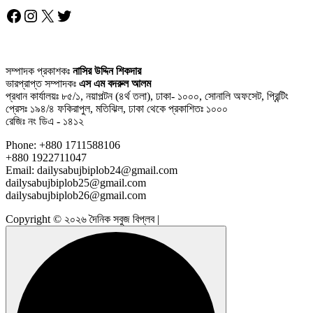
Facebook
Instagram
X
Twitter
সম্পাদক প্রকাশকঃ
নাসির উদ্দিন শিকদার
ভারপ্রাপ্ত সম্পাদকঃ
এস এম বদরুল আলম
প্রধান কার্যালয়ঃ ৮৫/১, নয়াপল্টন (৪র্থ তলা), ঢাকা- ১০০০, সোনালি অফসেট, প্রিন্টিং
প্রেসঃ ১৯৪/৪ ফকিরাপুল, মতিঝিল, ঢাকা থেকে প্রকাশিতঃ ১০০০
রেজিঃ নং ডিএ - ১৪১২
Phone: +880 1711588106
+880 1922711047
Email: dailysabujbiplob24@gmail.com
dailysabujbiplob25@gmail.com
dailysabujbiplob26@gmail.com
Copyright © ২০২৬ দৈনিক সবুজ বিপ্লব |