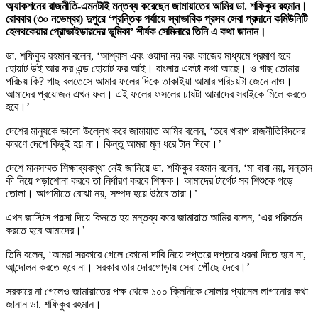
অ্যাকশনের রাজনীতি-এমনটাই মন্তব্য করেছেন জামায়াতের আমির ডা. শফিকুর রহমান।
রোববার (৩০ নভেম্বর) দুপুরে ‘প্রন্তিক পর্যায়ে স্বাভাবিক প্রসব সেবা প্রদানে কমিউনিটি
হেলথকেয়ার প্রোভাইডারদের ভূমিকা’ শীর্ষক সেমিনারে তিনি এ কথা জানান।
ডা. শফিকুর রহমান বলেন, ‘আশ্বাস এবং ওয়াদা নয় বরং কাজের মাধ্যমে প্রমাণ হবে
হোয়াট উই আর ফর এন্ড হোয়াট ফর আই। বাংলায় একটা কথা আছে। ও গাছ তোমার
পরিচয় কি? গাছ বলতেসে আমার ফলের দিকে তাকাইয়া আমার পরিচয়টা জেনে নাও।
আমাদের প্রয়োজন এখন ফল। এই ফলের ফসলের চাষটা আমাদের সবাইকে মিলে করতে
হবে।’
দেশের মানুষকে ভালো উল্লেখ করে জামায়াত আমির বলেন, ‘তবে খারাপ রাজনীতিবিদদের
কারণে দেশে কিছুই হয় না। কিন্তু আমরা মূল ধরে টান দিবো।’
দেশে মানসম্মত শিক্ষাব্যবস্থা নেই জানিয়ে ডা. শফিকুর রহমান বলেন, ‘মা বাবা নয়, সন্তান
কী নিয়ে পড়াশোনা করবে তা নির্ধারণ করবে শিক্ষক। আমাদের টার্গেট সব শিশুকে গড়ে
তোলা। আগামীতে বোঝা নয়, সম্পদ হয়ে উঠবে তারা।’
এখন জাস্টিস পয়সা দিয়ে কিনতে হয় মন্তব্য করে জামায়াত আমির বলেন, ‘এর পরিবর্তন
করতে হবে আমাদের।’
তিনি বলেন, ‘আমরা সরকারে গেলে কোনো দাবি নিয়ে দপ্তরে দপ্তরে ধরনা দিতে হবে না,
আন্দোলন করতে হবে না। সরকার তার দোরগোড়ায় সেবা পৌঁছে দেবে।’
সরকারে না গেলেও জামায়াতের পক্ষ থেকে ১০০ ক্লিনিকে সোলার প্যানেল লাগানোর কথা
জানান ডা. শফিকুর রহমান।