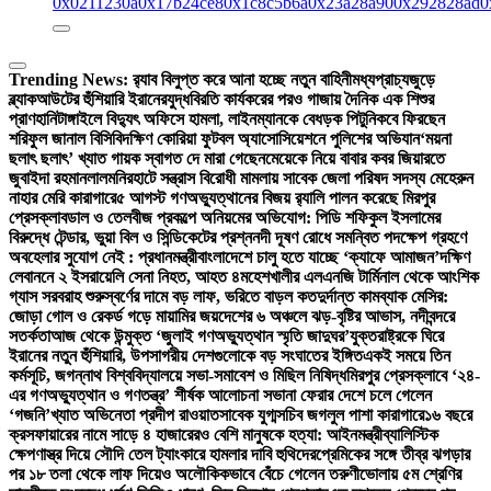
0x0211230a
0x17b24ce8
0x1c8c5b6a
0x23a28a90
0x292828ad
0
Trending News:
র‍্যাব বিলুপ্ত করে আনা হচ্ছে নতুন বাহিনী
মধ্যপ্রাচ্যজুড়ে
ব্ল্যাকআউটের হুঁশিয়ারি ইরানের
যুদ্ধবিরতি কার্যকরের পরও গাজায় দৈনিক এক শিশুর
প্রাণহানি
টাঙ্গাইলে বিদ্যুৎ অফিসে হামলা, লাইনম্যানকে বেধড়ক পিটুনি
কবে ফিরছেন
শরিফুল জানাল বিসিবি
দক্ষিণ কোরিয়া ফুটবল অ্যাসোসিয়েশনে পুলিশের অভিযান
‘ময়না
ছলাৎ ছলাৎ’ খ্যাত গায়ক স্বাগত দে মারা গেছেন
মেয়েকে নিয়ে বাবার কবর জিয়ারতে
জুবাইদা রহমান
লালমনিরহাটে সন্ত্রাস বিরোধী মামলায় সাবেক জেলা পরিষদ সদস্য মেহেরুন
নাহার মেরি কারাগারে
৫ আগস্ট গণঅভ্যুত্থানের বিজয় র‍্যালি পালন করেছে মিরপুর
প্রেসক্লাব
ডাল ও তেলবীজ প্রকল্পে অনিয়মের অভিযোগ: পিডি শফিকুল ইসলামের
বিরুদ্ধে টেন্ডার, ভুয়া বিল ও সিন্ডিকেটের প্রশ্ন
নদী দূষণ রোধে সমন্বিত পদক্ষেপ গ্রহণে
অবহেলার সুযোগ নেই : প্রধানমন্ত্রী
বাংলাদেশে চালু হতে যাচ্ছে ‘ক্যাফে আমাজন’
দক্ষিণ
লেবাননে ২ ইসরায়েলি সেনা নিহত, আহত ৪
মহেশখালীর এলএনজি টার্মিনাল থেকে আংশিক
গ্যাস সরবরাহ শুরু
স্বর্ণের দামে বড় লাফ, ভরিতে বাড়ল কত
দুর্দান্ত কামব্যাক মেসির:
জোড়া গোল ও রেকর্ড গড়ে মায়ামির জয়
দেশের ৬ অঞ্চলে ঝড়-বৃষ্টির আভাস, নদীবন্দরে
সতর্কতা
আজ থেকে উন্মুক্ত ‘জুলাই গণঅভ্যুত্থান স্মৃতি জাদুঘর’
যুক্তরাষ্ট্রকে ঘিরে
ইরানের নতুন হুঁশিয়ারি, উপসাগরীয় দেশগুলোকে বড় সংঘাতের ইঙ্গিত
একই সময়ে তিন
কর্মসূচি, জগন্নাথ বিশ্ববিদ্যালয়ে সভা-সমাবেশ ও মিছিল নিষিদ্ধ
মিরপুর প্রেসক্লাবে ‘২৪-
এর গণঅভ্যুত্থান ও গণতন্ত্র’ শীর্ষক আলোচনা সভা
না ফেরার দেশে চলে গেলেন
‘গজনি’খ্যাত অভিনেতা প্রদীপ রাওয়াত
সাবেক যুগ্মসচিব জগলুল পাশা কারাগারে
১৬ বছরে
ক্রসফায়ারের নামে সাড়ে ৪ হাজারেরও বেশি মানুষকে হত্যা: আইনমন্ত্রী
ব্যালিস্টিক
ক্ষেপণাস্ত্র দিয়ে সৌদি তেল ট্যাংকারে হামলার দাবি হুথিদের
প্রেমিকের সঙ্গে তীব্র ঝগড়ার
পর ১৮ তলা থেকে লাফ দিয়েও অলৌকিকভাবে বেঁচে গেলেন তরুণী
ভোলায় ৫ম শ্রেণির