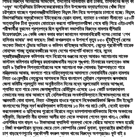
পিডির বিরুদ্ধে অনিয়মের অভিযোগ, তদন্তের দাবি
নাহিদ রানা ঢাকায়, তাসকিনের জন্য কী
‘ওষুধ’ অস্ট্রেলিয়ার চিকিৎসকের
রোববারে তিন উপজেলার বন্যাদুর্গতদের খোঁজ নিতে
চট্টগ্রামে যাচ্ছেন প্রধানমন্ত্রী
অতিরিক্ত বিদ্যুৎ বিল নিয়ে অপপ্রচার চালানো হচ্ছে: বিদ্যুৎ
বিভাগ
রাশিয়ার সমুদ্রসৈকতে ইউক্রেনের ড্রোন হামলা, হতাহত ৪৭
ভারত সীমান্তে ২৫০টি
অত্যাধুনিক চীনা যুদ্ধযান মোতায়েন করলো পাকিস্তান
পরীক্ষা শেষে বাড়ি গিয়ে এইচএসসি
পরীক্ষার্থীরা বুঝলেন প্রশ্নপত্র ছিল ভুল
ফিফা সভাপতির বিরুদ্ধে মামলার হুঁশিয়ারি
উয়েফার
হঠাৎ ১৬ কেজি ওজন কমার কারণ জানালেন সালমান
বিরোধী দলের নেতারা ‘শেখ
হাসিনার ভাষায়’ কথা বলছেন: মির্জা ফখরুল
হাম ও উপসর্গে মৃত্যু ৮৫০ ছুঁইছুঁই
পূর্ব রেলের
সংকেত বিভাগে টেন্ডার অনিয়ম ও কমিশন বাণিজ্যের অভিযোগ, কেন্দ্রে প্রকৌশলী তারেক
মোহাম্মদ শামছ্ তুষার
বেনজীরের অন্য দেশের পাসপোর্ট থাকতে পারে, সন্দেহ
স্বরাষ্ট্রমন্ত্রীর
দুদক কমিশনার পদে নিয়োগের গুঞ্জনের মধ্যে আবারও আলোচনায় সাবেক
কাস্টমস কমিশনার হাফিজুর রহমান
রাজধানীর সড়কে শৃঙ্খলা: তিনবারের দরপত্রেও কাজ
হয়নি ৯ ট্রাফিক সিগন্যালে
ইরানের সঙ্গে আলোচনা শুরু সোমবার: ট্রাম্প
বাড়তে পারে
মন্ত্রিসভার আকার, বদলাতে পারে দায়িত্ব
সুদানের আদালতে সেনাবাহিনীর ড্রোন হামলায়
নিহত ৩৫
কেন্দ্রীয় নেতৃবৃন্দের আগমনকে ঘিরে বাংলাদেশ সেন্ট্রাল প্রেসক্লাব কক্সবাজার
জেলা কমিটির প্রস্তুতি সভা অনুষ্ঠিত
তিন দিনের মধ্যে স্বল্পমেয়াদি বন্যার আশঙ্কা,
প্লাবিত হতে পারে যেসব জেলা
জুলাইয়ে রেমিট্যান্স এসেছে ২৮৫ কোটি ডলার
দাবানল
নেভানোর সময় মাঝ আকাশে দুই হেলিকপ্টারের সংঘর্ষ
পাকিস্তানে বিক্ষোভস্থলের মাঝে
আত্মঘাতী বোমা হামলা, নিহত ৭
টাঙ্গুয়ার হাওরে প্রবেশে নিষেধাজ্ঞা
রিকার্ভ মিক্সড টিম ইভেন্টে
বাংলাদেশের শিমুর স্বর্ণ জয়
বিশ্বকাপ ফাইনালের ১৩ দিন পর মাঠে মেসি, নেমেই হতবাক
করলেন
কঙ্গনা ও হৃত্বিকের পুরোনো বিরোধে নতুন ডালপালা
সাংবাদিকতায় বিশেষ অবদানের
স্বীকৃতি, বিচারপতি মীর হাসমত আলীর হাত থেকে সম্মাননা পেলেন সুমন খান
১২ কেজির
এলপিজির দাম বাড়ল ৭০ টাকা
আমরা ফ্যাসিস্ট ব্যবস্থা থেকে বেরিয়ে আসতে সক্ষম হয়েছি
: মির্জা ফখরুল
ইরান যুদ্ধের জেরে তেল কোম্পানির রেকর্ড মুনাফা, যুক্তরাষ্ট্রে রাজনৈতিক
চাপ বাড়ছে
গণপূর্তের প্রকৌশলী বদরুল আলম খানের বিরুদ্ধে অপপ্রচার
৩ ফুট বাই ৪