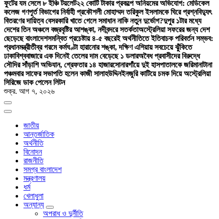
ফুটের যম সেলে ৮ ইঞ্চি টয়লেট
২২ কোটি টাকার প্রকল্পে অনিয়মের অভিযোগ: মেডিকেল
কলেজ গণপূর্ত বিভাগের নির্বাহী প্রকৌশলী মোহাম্মদ তরিকুল ইসলামকে ঘিরে প্রশ্ন
বিদ্যুৎ
বিতরণের দায়িত্ব বেসরকারি খাতে গেলে সমাধান নাকি নতুন দুর্ভোগ?
দুপুর ১টার মধ্যে
দেশের তিন অঞ্চলে বজ্রবৃষ্টির আশঙ্কা, নদীবন্দরে সতর্কতা
অস্ট্রেলিয়া সফরের জন্য দেশ
ছেড়েছে বাংলাদেশ
সমন্বিত প্রচেষ্টায় ৪-৫ বছরেই অর্থনীতিতে ইতিবাচক পরিবর্তন সম্ভব:
প্রধানমন্ত্রী
তীব্র গরমে কর্মঘণ্টা হারানোর শঙ্কা, দক্ষিণ এশিয়ায় সবচেয়ে ঝুঁকিতে
ঢাকা
বিশ্ববাজারে এক দিনেই তেলের দাম বেড়েছে ১ ডলার
অবৈধ প্রবাসীদের বিরুদ্ধে
সৌদির সাঁড়াশি অভিযান, গ্রেফতার ১৪ হাজার
সোনারগাঁয়ে দুই হাসপাতালকে জরিমানা
টানা
পঞ্চমবার সাফের সভাপতি হলেন কাজী সালাহউদ্দিন
ইনজুরি কাটিয়ে চমক দিয়ে অস্ট্রেলিয়া
সিরিজে ডাক পেলেন লিটন
শুক্র. আগ ৭, ২০২৬
জাতীয়
আন্তর্জাতিক
অর্থনীতি
বিনোদন
রাজনীতি
সমগ্র বাংলাদেশ
মন্ত্রণালয়
ধর্ম
খেলাধুলা
অন্যান্য
অপরাধ ও দুর্নীতি