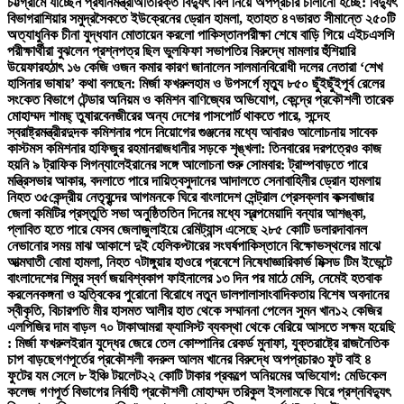
চট্টগ্রামে যাচ্ছেন প্রধানমন্ত্রী
অতিরিক্ত বিদ্যুৎ বিল নিয়ে অপপ্রচার চালানো হচ্ছে: বিদ্যুৎ
বিভাগ
রাশিয়ার সমুদ্রসৈকতে ইউক্রেনের ড্রোন হামলা, হতাহত ৪৭
ভারত সীমান্তে ২৫০টি
অত্যাধুনিক চীনা যুদ্ধযান মোতায়েন করলো পাকিস্তান
পরীক্ষা শেষে বাড়ি গিয়ে এইচএসসি
পরীক্ষার্থীরা বুঝলেন প্রশ্নপত্র ছিল ভুল
ফিফা সভাপতির বিরুদ্ধে মামলার হুঁশিয়ারি
উয়েফার
হঠাৎ ১৬ কেজি ওজন কমার কারণ জানালেন সালমান
বিরোধী দলের নেতারা ‘শেখ
হাসিনার ভাষায়’ কথা বলছেন: মির্জা ফখরুল
হাম ও উপসর্গে মৃত্যু ৮৫০ ছুঁইছুঁই
পূর্ব রেলের
সংকেত বিভাগে টেন্ডার অনিয়ম ও কমিশন বাণিজ্যের অভিযোগ, কেন্দ্রে প্রকৌশলী তারেক
মোহাম্মদ শামছ্ তুষার
বেনজীরের অন্য দেশের পাসপোর্ট থাকতে পারে, সন্দেহ
স্বরাষ্ট্রমন্ত্রীর
দুদক কমিশনার পদে নিয়োগের গুঞ্জনের মধ্যে আবারও আলোচনায় সাবেক
কাস্টমস কমিশনার হাফিজুর রহমান
রাজধানীর সড়কে শৃঙ্খলা: তিনবারের দরপত্রেও কাজ
হয়নি ৯ ট্রাফিক সিগন্যালে
ইরানের সঙ্গে আলোচনা শুরু সোমবার: ট্রাম্প
বাড়তে পারে
মন্ত্রিসভার আকার, বদলাতে পারে দায়িত্ব
সুদানের আদালতে সেনাবাহিনীর ড্রোন হামলায়
নিহত ৩৫
কেন্দ্রীয় নেতৃবৃন্দের আগমনকে ঘিরে বাংলাদেশ সেন্ট্রাল প্রেসক্লাব কক্সবাজার
জেলা কমিটির প্রস্তুতি সভা অনুষ্ঠিত
তিন দিনের মধ্যে স্বল্পমেয়াদি বন্যার আশঙ্কা,
প্লাবিত হতে পারে যেসব জেলা
জুলাইয়ে রেমিট্যান্স এসেছে ২৮৫ কোটি ডলার
দাবানল
নেভানোর সময় মাঝ আকাশে দুই হেলিকপ্টারের সংঘর্ষ
পাকিস্তানে বিক্ষোভস্থলের মাঝে
আত্মঘাতী বোমা হামলা, নিহত ৭
টাঙ্গুয়ার হাওরে প্রবেশে নিষেধাজ্ঞা
রিকার্ভ মিক্সড টিম ইভেন্টে
বাংলাদেশের শিমুর স্বর্ণ জয়
বিশ্বকাপ ফাইনালের ১৩ দিন পর মাঠে মেসি, নেমেই হতবাক
করলেন
কঙ্গনা ও হৃত্বিকের পুরোনো বিরোধে নতুন ডালপালা
সাংবাদিকতায় বিশেষ অবদানের
স্বীকৃতি, বিচারপতি মীর হাসমত আলীর হাত থেকে সম্মাননা পেলেন সুমন খান
১২ কেজির
এলপিজির দাম বাড়ল ৭০ টাকা
আমরা ফ্যাসিস্ট ব্যবস্থা থেকে বেরিয়ে আসতে সক্ষম হয়েছি
: মির্জা ফখরুল
ইরান যুদ্ধের জেরে তেল কোম্পানির রেকর্ড মুনাফা, যুক্তরাষ্ট্রে রাজনৈতিক
চাপ বাড়ছে
গণপূর্তের প্রকৌশলী বদরুল আলম খানের বিরুদ্ধে অপপ্রচার
৩ ফুট বাই ৪
ফুটের যম সেলে ৮ ইঞ্চি টয়লেট
২২ কোটি টাকার প্রকল্পে অনিয়মের অভিযোগ: মেডিকেল
কলেজ গণপূর্ত বিভাগের নির্বাহী প্রকৌশলী মোহাম্মদ তরিকুল ইসলামকে ঘিরে প্রশ্ন
বিদ্যুৎ