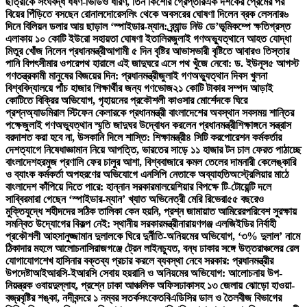
ছাত্রীকে সংঘবদ্ধ ধর্ষণ-ভিডিও ধারণ, তিন কিশোর গ্রেপ্তার
এক দশকের প্রেমের পর
বিয়ের পিঁড়িতে বসছেন রোনালদো
রেসলিং থেকে অবসরের ঘোষণা দিলেন ব্রক লেসনার
৬
দিনে বিলিয়ন ডলার আয় ছাড়াল ‘স্পাইডার-ম্যান: ব্র্যান্ড নিউ ডে’
ভূমিকম্পে ক্ষতিগ্রস্ত
এলাকায় ১০ কোটি ইউরো সহায়তা ঘোষণা ইতালির
জুলাই গণঅভ্যুত্থানে আহত যোদ্ধা
মিতুর খোঁজ নিলেন প্রধানমন্ত্রী
আগামী ৫ দিন বৃষ্টির আভাস
ভারী বৃষ্টিতে আবারও তিস্তার
পানি বিপৎসীমার ওপরে
পথ হারালে এই জাদুঘরে এসে পথ খুঁজে নেবো: ড. ইউনূস
৫ আগস্ট
গণতন্ত্রকামী মানুষের বিজয়ের দিন: প্রধানমন্ত্রী
জুলাই গণঅভ্যুত্থান দিবস খুলনা
বিশ্ববিদ্যালয়ে পাঁচ হাজার শিক্ষার্থীর জন্য গণভোজ
২১ কোটি টাকার সম্পদ আড়াই
কোটিতে বিক্রির অভিযোগ, গৃহায়নের প্রকৌশলী কাওসার মোর্শেদকে ঘিরে
প্রশ্ন
অ্যাডমিরাল স্টিফেন কেলারকে প্রধানমন্ত্রী বাংলাদেশের অবস্থান সবসময় শান্তির
পক্ষে
জুলাই গণঅভ্যুত্থান স্মৃতি জাদুঘর উদ্বোধন করলেন প্রধানমন্ত্রী
শিক্ষাঙ্গনে সন্ত্রাস
বরদাশত করা হবে না, উসকানি দিলে শাস্তি: শিক্ষামন্ত্রী
৪ সিটি করপোরেশন কর্মকর্তার
দেশত্যাগে নিষেধাজ্ঞা
মান নিয়ে আপত্তি, ভারতের সাড়ে ১১ হাজার টন চাল ফেরত পাঠাচ্ছে
বাংলাদেশ
হরমুজ প্রণালি ফের চালুর আশা, বিশ্ববাজারে কমল তেলের দাম
নারী কেলেঙ্কারি
ও ব্যাংক কর্মকর্তা অপহরণের অভিযোগে এনসিপি নেতাকে অব্যাহতি
অস্ট্রেলিয়ার মাঠে
বাংলাদেশ কাঁপিয়ে দিতে পারে: হান্নান সরকার
মালয়েশিয়ার বিপক্ষে টি-টোয়েন্টি দলে
সাব্বির
মারা গেছেন ‘স্পাইডার-ম্যান’ খ্যাত অভিনেত্রী মেরি রিভেরা
৫৫ বছরেও
মুক্তিযুদ্ধে শহীদদের সঠিক তালিকা কেন হয়নি, প্রশ্ন জামায়াত আমিরের
পরিবেশ সুরক্ষায়
সমন্বিত উদ্যোগের বিকল্প নেই: স্থানীয় সরকারমন্ত্রী
নারায়ণগঞ্জ এলজিইডির নির্বাহী
প্রকৌশলী আহসানুজ্জামান দুলালকে ঘিরে দুর্নীতি-অনিয়মের অভিযোগ, ‘৩% দুলাল’ নামে
ঠিকাদার মহলে আলোচনা
সিরাজগঞ্জে ট্রেন লাইনচ্যুত, বন্ধ ঢাকার সঙ্গে উত্তরাঞ্চলের রেল
যোগাযোগ
শেখ হাসিনার বক্তব্য প্রচার করলে ব্যবস্থা নেবে সরকার: প্রধানমন্ত্রীর
উপদেষ্টা
আইআরসি-ইআরসি সেবায় হয়রানি ও অনিয়মের অভিযোগ: আলোচনায় উপ-
নিয়ন্ত্রক ওবায়দুল্লাহ, প্রশ্নে ঢাকা আঞ্চলিক অফিস
ঢাকাসহ ১৩ জেলায় ঝোড়ো হাওয়া-
বজ্রবৃষ্টির শঙ্কা, নদীবন্দরে ১ নম্বর সতর্কসংকেত
বিএডিসির ডাল ও তৈলবীজ বিভাগের