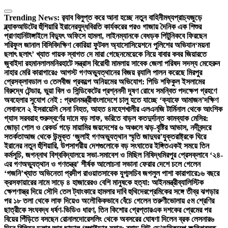
Skip
to
Trending News:
র‍্যাব বিলুপ্ত করে আনা হচ্ছে নতুন বাহিনী
মধ্যপ্রাচ্যজুড়ে
content
ব্ল্যাকআউটের হুঁশিয়ারি ইরানের
যুদ্ধবিরতি কার্যকরের পরও গাজায় দৈনিক এক শিশুর
প্রাণহানি
টাঙ্গাইলে বিদ্যুৎ অফিসে হামলা, লাইনম্যানকে বেধড়ক পিটুনি
কবে ফিরছেন
শরিফুল জানাল বিসিবি
দক্ষিণ কোরিয়া ফুটবল অ্যাসোসিয়েশনে পুলিশের অভিযান
‘ময়না
ছলাৎ ছলাৎ’ খ্যাত গায়ক স্বাগত দে মারা গেছেন
মেয়েকে নিয়ে বাবার কবর জিয়ারতে
জুবাইদা রহমান
লালমনিরহাটে সন্ত্রাস বিরোধী মামলায় সাবেক জেলা পরিষদ সদস্য মেহেরুন
নাহার মেরি কারাগারে
৫ আগস্ট গণঅভ্যুত্থানের বিজয় র‍্যালি পালন করেছে মিরপুর
প্রেসক্লাব
ডাল ও তেলবীজ প্রকল্পে অনিয়মের অভিযোগ: পিডি শফিকুল ইসলামের
বিরুদ্ধে টেন্ডার, ভুয়া বিল ও সিন্ডিকেটের প্রশ্ন
নদী দূষণ রোধে সমন্বিত পদক্ষেপ গ্রহণে
অবহেলার সুযোগ নেই : প্রধানমন্ত্রী
বাংলাদেশে চালু হতে যাচ্ছে ‘ক্যাফে আমাজন’
দক্ষিণ
লেবাননে ২ ইসরায়েলি সেনা নিহত, আহত ৪
মহেশখালীর এলএনজি টার্মিনাল থেকে আংশিক
গ্যাস সরবরাহ শুরু
স্বর্ণের দামে বড় লাফ, ভরিতে বাড়ল কত
দুর্দান্ত কামব্যাক মেসির:
জোড়া গোল ও রেকর্ড গড়ে মায়ামির জয়
দেশের ৬ অঞ্চলে ঝড়-বৃষ্টির আভাস, নদীবন্দরে
সতর্কতা
আজ থেকে উন্মুক্ত ‘জুলাই গণঅভ্যুত্থান স্মৃতি জাদুঘর’
যুক্তরাষ্ট্রকে ঘিরে
ইরানের নতুন হুঁশিয়ারি, উপসাগরীয় দেশগুলোকে বড় সংঘাতের ইঙ্গিত
একই সময়ে তিন
কর্মসূচি, জগন্নাথ বিশ্ববিদ্যালয়ে সভা-সমাবেশ ও মিছিল নিষিদ্ধ
মিরপুর প্রেসক্লাবে ‘২৪-
এর গণঅভ্যুত্থান ও গণতন্ত্র’ শীর্ষক আলোচনা সভা
না ফেরার দেশে চলে গেলেন
‘গজনি’খ্যাত অভিনেতা প্রদীপ রাওয়াত
সাবেক যুগ্মসচিব জগলুল পাশা কারাগারে
১৬ বছরে
ক্রসফায়ারের নামে সাড়ে ৪ হাজারেরও বেশি মানুষকে হত্যা: আইনমন্ত্রী
ব্যালিস্টিক
ক্ষেপণাস্ত্র দিয়ে সৌদি তেল ট্যাংকারে হামলার দাবি হুথিদের
প্রেমিকের সঙ্গে তীব্র ঝগড়ার
পর ১৮ তলা থেকে লাফ দিয়েও অলৌকিকভাবে বেঁচে গেলেন তরুণী
ভোলায় ৫ম শ্রেণির
ছাত্রীকে সংঘবদ্ধ ধর্ষণ-ভিডিও ধারণ, তিন কিশোর গ্রেপ্তার
এক দশকের প্রেমের পর
বিয়ের পিঁড়িতে বসছেন রোনালদো
রেসলিং থেকে অবসরের ঘোষণা দিলেন ব্রক লেসনার
৬