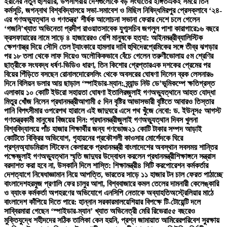
ইরানের নতুন হুঁশিয়ারি, উপসাগরীয় দেশগুলোকে বড় সংঘাতের ইঙ্গিত
একই সময়ে তিন
কর্মসূচি, জগন্নাথ বিশ্ববিদ্যালয়ে সভা-সমাবেশ ও মিছিল নিষিদ্ধ
মিরপুর প্রেসক্লাবে ‘২৪-
এর গণঅভ্যুত্থান ও গণতন্ত্র’ শীর্ষক আলোচনা সভা
না ফেরার দেশে চলে গেলেন
‘গজনি’খ্যাত অভিনেতা প্রদীপ রাওয়াত
সাবেক যুগ্মসচিব জগলুল পাশা কারাগারে
১৬ বছরে
ক্রসফায়ারের নামে সাড়ে ৪ হাজারেরও বেশি মানুষকে হত্যা: আইনমন্ত্রী
ব্যালিস্টিক
ক্ষেপণাস্ত্র দিয়ে সৌদি তেল ট্যাংকারে হামলার দাবি হুথিদের
প্রেমিকের সঙ্গে তীব্র ঝগড়ার
পর ১৮ তলা থেকে লাফ দিয়েও অলৌকিকভাবে বেঁচে গেলেন তরুণী
ভোলায় ৫ম শ্রেণির
ছাত্রীকে সংঘবদ্ধ ধর্ষণ-ভিডিও ধারণ, তিন কিশোর গ্রেপ্তার
এক দশকের প্রেমের পর
বিয়ের পিঁড়িতে বসছেন রোনালদো
রেসলিং থেকে অবসরের ঘোষণা দিলেন ব্রক লেসনার
৬
দিনে বিলিয়ন ডলার আয় ছাড়াল ‘স্পাইডার-ম্যান: ব্র্যান্ড নিউ ডে’
ভূমিকম্পে ক্ষতিগ্রস্ত
এলাকায় ১০ কোটি ইউরো সহায়তা ঘোষণা ইতালির
জুলাই গণঅভ্যুত্থানে আহত যোদ্ধা
মিতুর খোঁজ নিলেন প্রধানমন্ত্রী
আগামী ৫ দিন বৃষ্টির আভাস
ভারী বৃষ্টিতে আবারও তিস্তার
পানি বিপৎসীমার ওপরে
পথ হারালে এই জাদুঘরে এসে পথ খুঁজে নেবো: ড. ইউনূস
৫ আগস্ট
গণতন্ত্রকামী মানুষের বিজয়ের দিন: প্রধানমন্ত্রী
জুলাই গণঅভ্যুত্থান দিবস খুলনা
বিশ্ববিদ্যালয়ে পাঁচ হাজার শিক্ষার্থীর জন্য গণভোজ
২১ কোটি টাকার সম্পদ আড়াই
কোটিতে বিক্রির অভিযোগ, গৃহায়নের প্রকৌশলী কাওসার মোর্শেদকে ঘিরে
প্রশ্ন
অ্যাডমিরাল স্টিফেন কেলারকে প্রধানমন্ত্রী বাংলাদেশের অবস্থান সবসময় শান্তির
পক্ষে
জুলাই গণঅভ্যুত্থান স্মৃতি জাদুঘর উদ্বোধন করলেন প্রধানমন্ত্রী
শিক্ষাঙ্গনে সন্ত্রাস
বরদাশত করা হবে না, উসকানি দিলে শাস্তি: শিক্ষামন্ত্রী
৪ সিটি করপোরেশন কর্মকর্তার
দেশত্যাগে নিষেধাজ্ঞা
মান নিয়ে আপত্তি, ভারতের সাড়ে ১১ হাজার টন চাল ফেরত পাঠাচ্ছে
বাংলাদেশ
হরমুজ প্রণালি ফের চালুর আশা, বিশ্ববাজারে কমল তেলের দাম
নারী কেলেঙ্কারি
ও ব্যাংক কর্মকর্তা অপহরণের অভিযোগে এনসিপি নেতাকে অব্যাহতি
অস্ট্রেলিয়ার মাঠে
বাংলাদেশ কাঁপিয়ে দিতে পারে: হান্নান সরকার
মালয়েশিয়ার বিপক্ষে টি-টোয়েন্টি দলে
সাব্বির
মারা গেছেন ‘স্পাইডার-ম্যান’ খ্যাত অভিনেত্রী মেরি রিভেরা
৫৫ বছরেও
মুক্তিযুদ্ধে শহীদদের সঠিক তালিকা কেন হয়নি, প্রশ্ন জামায়াত আমিরের
পরিবেশ সুরক্ষায়