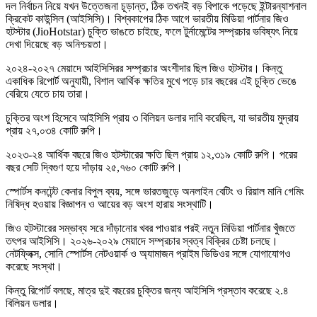
দল নির্বাচন নিয়ে যখন উত্তেজনা চূড়ান্ত, ঠিক তখনই বড় বিপাকে পড়েছে ইন্টারন্যাশনাল
ক্রিকেট কাউন্সিল (আইসিসি)। বিশ্বকাপের ঠিক আগে ভারতীয় মিডিয়া পার্টনার জিও
হটস্টার (JioHotstar) চুক্তি ভাঙতে চাইছে, ফলে টুর্নামেন্টের সম্প্রচার ভবিষ্যৎ নিয়ে
দেখা দিয়েছে বড় অনিশ্চয়তা।
২০২৪-২০২৭ মেয়াদে আইসিসিরর সম্প্রচার অংশীদার ছিল জিও হটস্টার। কিন্তু
একাধিক রিপোর্ট অনুযায়ী, বিশাল আর্থিক ক্ষতির মুখে পড়ে চার বছরের এই চুক্তি ভেঙে
বেরিয়ে যেতে চায় তারা।
চুক্তির অংশ হিসেবে আইসিসি প্রায় ৩ বিলিয়ন ডলার দাবি করেছিল, যা ভারতীয় মুদ্রায়
প্রায় ২৭,০৩৪ কোটি রুপি।
২০২৩-২৪ আর্থিক বছরে জিও হটস্টারের ক্ষতি ছিল প্রায় ১২,৩১৯ কোটি রুপি। পরের
বছর সেটি দ্বিগুণ হয়ে দাঁড়ায় ২৫,৭৬০ কোটি রুপি।
স্পোর্টস কনটেন্ট কেনার বিপুল ব্যয়, সঙ্গে ভারতজুড়ে অনলাইন বেটিং ও রিয়াল মানি গেমিং
নিষিদ্ধ হওয়ায় বিজ্ঞাপন ও আয়ের বড় অংশ হারায় সংস্থাটি।
জিও হটস্টারের সম্ভাব্য সরে দাঁড়ানোর খবর পাওয়ার পরই নতুন মিডিয়া পার্টনার খুঁজতে
তৎপর আইসিসি। ২০২৬-২০২৯ মেয়াদে সম্প্রচার স্বত্ব বিক্রির চেষ্টা চলছে।
নেটফ্লিক্স, সোনি স্পোর্টস নেটওয়ার্ক ও অ্যামাজন প্রাইম ভিডিওর সঙ্গে যোগাযোগও
করেছে সংস্থা।
কিন্তু রিপোর্ট বলছে, মাত্র দুই বছরের চুক্তির জন্য আইসিসি প্রস্তাব করেছে ২.৪
বিলিয়ন ডলার।