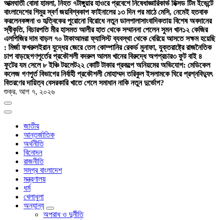
আত্মঘাতী বোমা হামলা, নিহত ৭
টাঙ্গুয়ার হাওরে প্রবেশে নিষেধাজ্ঞা
রিকার্ভ মিক্সড টিম ইভেন্টে
বাংলাদেশের শিমুর স্বর্ণ জয়
বিশ্বকাপ ফাইনালের ১৩ দিন পর মাঠে মেসি, নেমেই হতবাক
করলেন
কঙ্গনা ও হৃত্বিকের পুরোনো বিরোধে নতুন ডালপালা
সাংবাদিকতায় বিশেষ অবদানের
স্বীকৃতি, বিচারপতি মীর হাসমত আলীর হাত থেকে সম্মাননা পেলেন সুমন খান
১২ কেজির
এলপিজির দাম বাড়ল ৭০ টাকা
আমরা ফ্যাসিস্ট ব্যবস্থা থেকে বেরিয়ে আসতে সক্ষম হয়েছি
: মির্জা ফখরুল
ইরান যুদ্ধের জেরে তেল কোম্পানির রেকর্ড মুনাফা, যুক্তরাষ্ট্রে রাজনৈতিক
চাপ বাড়ছে
গণপূর্তের প্রকৌশলী বদরুল আলম খানের বিরুদ্ধে অপপ্রচার
৩ ফুট বাই ৪
ফুটের যম সেলে ৮ ইঞ্চি টয়লেট
২২ কোটি টাকার প্রকল্পে অনিয়মের অভিযোগ: মেডিকেল
কলেজ গণপূর্ত বিভাগের নির্বাহী প্রকৌশলী মোহাম্মদ তরিকুল ইসলামকে ঘিরে প্রশ্ন
বিদ্যুৎ
বিতরণের দায়িত্ব বেসরকারি খাতে গেলে সমাধান নাকি নতুন দুর্ভোগ?
শুক্র. আগ ৭, ২০২৬
জাতীয়
আন্তর্জাতিক
অর্থনীতি
বিনোদন
রাজনীতি
সমগ্র বাংলাদেশ
মন্ত্রণালয়
ধর্ম
খেলাধুলা
অন্যান্য
অপরাধ ও দুর্নীতি