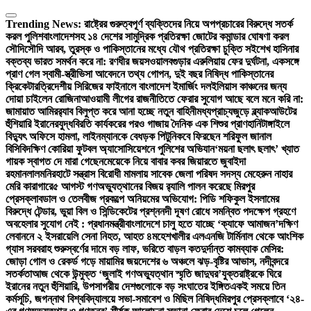
Skip
to
Trending News:
রাষ্ট্রের গুরুত্বপূর্ণ ব্যক্তিদের নিয়ে অপপ্রচারের বিরুদ্ধে সতর্ক
content
করল পুলিশ
বাংলাদেশসহ ১৪ দেশের সামুদ্রিক প্রতিরক্ষা জোটের কমান্ডার ঘোষণা করল
সৌদি
সৌদি আরব, তুরস্ক ও পাকিস্তানের মধ্যে যৌথ প্রতিরক্ষা চুক্তি সই
শেখ হাসিনার
বক্তব্য ভারত সমর্থন করে না: রণধীর জয়সওয়াল
বগুড়ার এরুলিয়ায় ফের দুর্ঘটনা, একসঙ্গে
প্রাণ গেল স্বামী-স্ত্রী
ভিসা আবেদনে তথ্য গোপন, দুই বছর নিষিদ্ধ পাকিস্তানের
ক্রিকেটার
ত্রিদেশীয় সিরিজের ফাইনালে বাংলাদেশ ইমার্জিং দল
ইলিয়াস কাঞ্চনের জন্য
দোয়া চাইলেন রোজিনা
আওয়ামী লীগের রাজনীতিতে ফেরার সুযোগ আছে বলে মনে করি না:
জামায়াত আমির
র‍্যাব বিলুপ্ত করে আনা হচ্ছে নতুন বাহিনী
মধ্যপ্রাচ্যজুড়ে ব্ল্যাকআউটের
হুঁশিয়ারি ইরানের
যুদ্ধবিরতি কার্যকরের পরও গাজায় দৈনিক এক শিশুর প্রাণহানি
টাঙ্গাইলে
বিদ্যুৎ অফিসে হামলা, লাইনম্যানকে বেধড়ক পিটুনি
কবে ফিরছেন শরিফুল জানাল
বিসিবি
দক্ষিণ কোরিয়া ফুটবল অ্যাসোসিয়েশনে পুলিশের অভিযান
‘ময়না ছলাৎ ছলাৎ’ খ্যাত
গায়ক স্বাগত দে মারা গেছেন
মেয়েকে নিয়ে বাবার কবর জিয়ারতে জুবাইদা
রহমান
লালমনিরহাটে সন্ত্রাস বিরোধী মামলায় সাবেক জেলা পরিষদ সদস্য মেহেরুন নাহার
মেরি কারাগারে
৫ আগস্ট গণঅভ্যুত্থানের বিজয় র‍্যালি পালন করেছে মিরপুর
প্রেসক্লাব
ডাল ও তেলবীজ প্রকল্পে অনিয়মের অভিযোগ: পিডি শফিকুল ইসলামের
বিরুদ্ধে টেন্ডার, ভুয়া বিল ও সিন্ডিকেটের প্রশ্ন
নদী দূষণ রোধে সমন্বিত পদক্ষেপ গ্রহণে
অবহেলার সুযোগ নেই : প্রধানমন্ত্রী
বাংলাদেশে চালু হতে যাচ্ছে ‘ক্যাফে আমাজন’
দক্ষিণ
লেবাননে ২ ইসরায়েলি সেনা নিহত, আহত ৪
মহেশখালীর এলএনজি টার্মিনাল থেকে আংশিক
গ্যাস সরবরাহ শুরু
স্বর্ণের দামে বড় লাফ, ভরিতে বাড়ল কত
দুর্দান্ত কামব্যাক মেসির:
জোড়া গোল ও রেকর্ড গড়ে মায়ামির জয়
দেশের ৬ অঞ্চলে ঝড়-বৃষ্টির আভাস, নদীবন্দরে
সতর্কতা
আজ থেকে উন্মুক্ত ‘জুলাই গণঅভ্যুত্থান স্মৃতি জাদুঘর’
যুক্তরাষ্ট্রকে ঘিরে
ইরানের নতুন হুঁশিয়ারি, উপসাগরীয় দেশগুলোকে বড় সংঘাতের ইঙ্গিত
একই সময়ে তিন
কর্মসূচি, জগন্নাথ বিশ্ববিদ্যালয়ে সভা-সমাবেশ ও মিছিল নিষিদ্ধ
মিরপুর প্রেসক্লাবে ‘২৪-