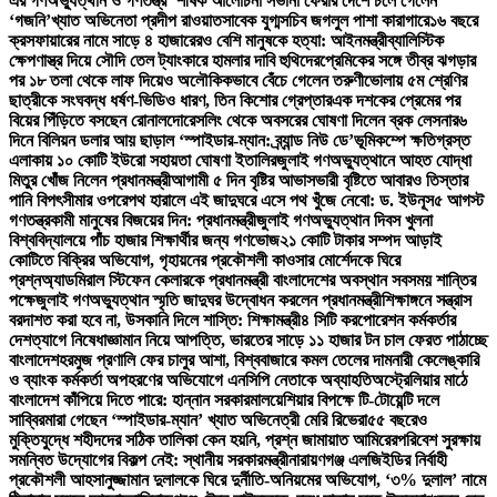
এর গণঅভ্যুত্থান ও গণতন্ত্র’ শীর্ষক আলোচনা সভা
না ফেরার দেশে চলে গেলেন
‘গজনি’খ্যাত অভিনেতা প্রদীপ রাওয়াত
সাবেক যুগ্মসচিব জগলুল পাশা কারাগারে
১৬ বছরে
ক্রসফায়ারের নামে সাড়ে ৪ হাজারেরও বেশি মানুষকে হত্যা: আইনমন্ত্রী
ব্যালিস্টিক
ক্ষেপণাস্ত্র দিয়ে সৌদি তেল ট্যাংকারে হামলার দাবি হুথিদের
প্রেমিকের সঙ্গে তীব্র ঝগড়ার
পর ১৮ তলা থেকে লাফ দিয়েও অলৌকিকভাবে বেঁচে গেলেন তরুণী
ভোলায় ৫ম শ্রেণির
ছাত্রীকে সংঘবদ্ধ ধর্ষণ-ভিডিও ধারণ, তিন কিশোর গ্রেপ্তার
এক দশকের প্রেমের পর
বিয়ের পিঁড়িতে বসছেন রোনালদো
রেসলিং থেকে অবসরের ঘোষণা দিলেন ব্রক লেসনার
৬
দিনে বিলিয়ন ডলার আয় ছাড়াল ‘স্পাইডার-ম্যান: ব্র্যান্ড নিউ ডে’
ভূমিকম্পে ক্ষতিগ্রস্ত
এলাকায় ১০ কোটি ইউরো সহায়তা ঘোষণা ইতালির
জুলাই গণঅভ্যুত্থানে আহত যোদ্ধা
মিতুর খোঁজ নিলেন প্রধানমন্ত্রী
আগামী ৫ দিন বৃষ্টির আভাস
ভারী বৃষ্টিতে আবারও তিস্তার
পানি বিপৎসীমার ওপরে
পথ হারালে এই জাদুঘরে এসে পথ খুঁজে নেবো: ড. ইউনূস
৫ আগস্ট
গণতন্ত্রকামী মানুষের বিজয়ের দিন: প্রধানমন্ত্রী
জুলাই গণঅভ্যুত্থান দিবস খুলনা
বিশ্ববিদ্যালয়ে পাঁচ হাজার শিক্ষার্থীর জন্য গণভোজ
২১ কোটি টাকার সম্পদ আড়াই
কোটিতে বিক্রির অভিযোগ, গৃহায়নের প্রকৌশলী কাওসার মোর্শেদকে ঘিরে
প্রশ্ন
অ্যাডমিরাল স্টিফেন কেলারকে প্রধানমন্ত্রী বাংলাদেশের অবস্থান সবসময় শান্তির
পক্ষে
জুলাই গণঅভ্যুত্থান স্মৃতি জাদুঘর উদ্বোধন করলেন প্রধানমন্ত্রী
শিক্ষাঙ্গনে সন্ত্রাস
বরদাশত করা হবে না, উসকানি দিলে শাস্তি: শিক্ষামন্ত্রী
৪ সিটি করপোরেশন কর্মকর্তার
দেশত্যাগে নিষেধাজ্ঞা
মান নিয়ে আপত্তি, ভারতের সাড়ে ১১ হাজার টন চাল ফেরত পাঠাচ্ছে
বাংলাদেশ
হরমুজ প্রণালি ফের চালুর আশা, বিশ্ববাজারে কমল তেলের দাম
নারী কেলেঙ্কারি
ও ব্যাংক কর্মকর্তা অপহরণের অভিযোগে এনসিপি নেতাকে অব্যাহতি
অস্ট্রেলিয়ার মাঠে
বাংলাদেশ কাঁপিয়ে দিতে পারে: হান্নান সরকার
মালয়েশিয়ার বিপক্ষে টি-টোয়েন্টি দলে
সাব্বির
মারা গেছেন ‘স্পাইডার-ম্যান’ খ্যাত অভিনেত্রী মেরি রিভেরা
৫৫ বছরেও
মুক্তিযুদ্ধে শহীদদের সঠিক তালিকা কেন হয়নি, প্রশ্ন জামায়াত আমিরের
পরিবেশ সুরক্ষায়
সমন্বিত উদ্যোগের বিকল্প নেই: স্থানীয় সরকারমন্ত্রী
নারায়ণগঞ্জ এলজিইডির নির্বাহী
প্রকৌশলী আহসানুজ্জামান দুলালকে ঘিরে দুর্নীতি-অনিয়মের অভিযোগ, ‘৩% দুলাল’ নামে