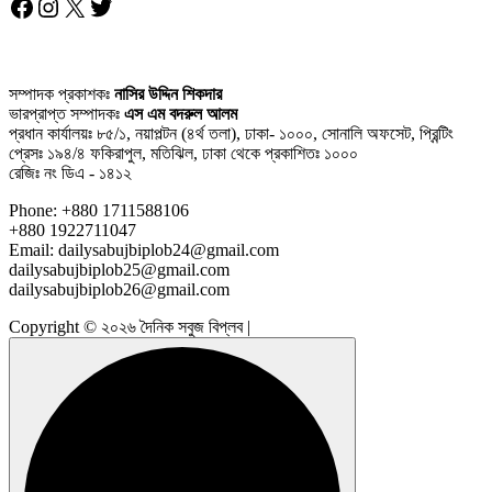
Facebook
Instagram
X
Twitter
সম্পাদক প্রকাশকঃ
নাসির উদ্দিন শিকদার
ভারপ্রাপ্ত সম্পাদকঃ
এস এম বদরুল আলম
প্রধান কার্যালয়ঃ ৮৫/১, নয়াপল্টন (৪র্থ তলা), ঢাকা- ১০০০, সোনালি অফসেট, প্রিন্টিং
প্রেসঃ ১৯৪/৪ ফকিরাপুল, মতিঝিল, ঢাকা থেকে প্রকাশিতঃ ১০০০
রেজিঃ নং ডিএ - ১৪১২
Phone: +880 1711588106
+880 1922711047
Email: dailysabujbiplob24@gmail.com
dailysabujbiplob25@gmail.com
dailysabujbiplob26@gmail.com
Copyright © ২০২৬ দৈনিক সবুজ বিপ্লব |