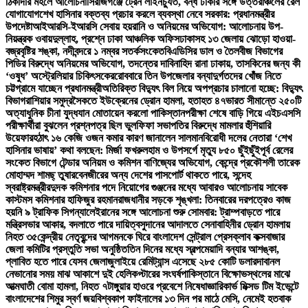
ঠিকাদার মহলে আলোচনা
সিরাজগঞ্জে ট্রেন লাইনচ্যুত, বন্ধ ঢাকার সঙ্গে উত্তরাঞ্চলের রেল
যোগাযোগ
শেখ হাসিনার বক্তব্য প্রচার করলে ব্যবস্থা নেবে সরকার: প্রধানমন্ত্রীর
উপদেষ্টা
আইআরসি-ইআরসি সেবায় হয়রানি ও অনিয়মের অভিযোগ: আলোচনায় উপ-
নিয়ন্ত্রক ওবায়দুল্লাহ, প্রশ্নে ঢাকা আঞ্চলিক অফিস
ঢাকাসহ ১৩ জেলায় ঝোড়ো হাওয়া-
বজ্রবৃষ্টির শঙ্কা, নদীবন্দরে ১ নম্বর সতর্কসংকেত
বিএডিসির ডাল ও তৈলবীজ বিভাগের
পিডির বিরুদ্ধে অনিয়মের অভিযোগ, তদন্তের দাবি
নাহিদ রানা ঢাকায়, তাসকিনের জন্য কী
‘ওষুধ’ অস্ট্রেলিয়ার চিকিৎসকের
রোববারে তিন উপজেলার বন্যাদুর্গতদের খোঁজ নিতে
চট্টগ্রামে যাচ্ছেন প্রধানমন্ত্রী
অতিরিক্ত বিদ্যুৎ বিল নিয়ে অপপ্রচার চালানো হচ্ছে: বিদ্যুৎ
বিভাগ
রাশিয়ার সমুদ্রসৈকতে ইউক্রেনের ড্রোন হামলা, হতাহত ৪৭
ভারত সীমান্তে ২৫০টি
অত্যাধুনিক চীনা যুদ্ধযান মোতায়েন করলো পাকিস্তান
পরীক্ষা শেষে বাড়ি গিয়ে এইচএসসি
পরীক্ষার্থীরা বুঝলেন প্রশ্নপত্র ছিল ভুল
ফিফা সভাপতির বিরুদ্ধে মামলার হুঁশিয়ারি
উয়েফার
হঠাৎ ১৬ কেজি ওজন কমার কারণ জানালেন সালমান
বিরোধী দলের নেতারা ‘শেখ
হাসিনার ভাষায়’ কথা বলছেন: মির্জা ফখরুল
হাম ও উপসর্গে মৃত্যু ৮৫০ ছুঁইছুঁই
পূর্ব রেলের
সংকেত বিভাগে টেন্ডার অনিয়ম ও কমিশন বাণিজ্যের অভিযোগ, কেন্দ্রে প্রকৌশলী তারেক
মোহাম্মদ শামছ্ তুষার
বেনজীরের অন্য দেশের পাসপোর্ট থাকতে পারে, সন্দেহ
স্বরাষ্ট্রমন্ত্রীর
দুদক কমিশনার পদে নিয়োগের গুঞ্জনের মধ্যে আবারও আলোচনায় সাবেক
কাস্টমস কমিশনার হাফিজুর রহমান
রাজধানীর সড়কে শৃঙ্খলা: তিনবারের দরপত্রেও কাজ
হয়নি ৯ ট্রাফিক সিগন্যালে
ইরানের সঙ্গে আলোচনা শুরু সোমবার: ট্রাম্প
বাড়তে পারে
মন্ত্রিসভার আকার, বদলাতে পারে দায়িত্ব
সুদানের আদালতে সেনাবাহিনীর ড্রোন হামলায়
নিহত ৩৫
কেন্দ্রীয় নেতৃবৃন্দের আগমনকে ঘিরে বাংলাদেশ সেন্ট্রাল প্রেসক্লাব কক্সবাজার
জেলা কমিটির প্রস্তুতি সভা অনুষ্ঠিত
তিন দিনের মধ্যে স্বল্পমেয়াদি বন্যার আশঙ্কা,
প্লাবিত হতে পারে যেসব জেলা
জুলাইয়ে রেমিট্যান্স এসেছে ২৮৫ কোটি ডলার
দাবানল
নেভানোর সময় মাঝ আকাশে দুই হেলিকপ্টারের সংঘর্ষ
পাকিস্তানে বিক্ষোভস্থলের মাঝে
আত্মঘাতী বোমা হামলা, নিহত ৭
টাঙ্গুয়ার হাওরে প্রবেশে নিষেধাজ্ঞা
রিকার্ভ মিক্সড টিম ইভেন্টে
বাংলাদেশের শিমুর স্বর্ণ জয়
বিশ্বকাপ ফাইনালের ১৩ দিন পর মাঠে মেসি, নেমেই হতবাক