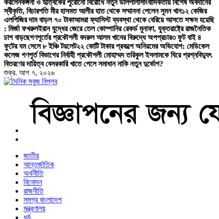
করলেন
কঙ্গনা ও হৃত্বিকের পুরোনো বিরোধে নতুন ডালপালা
সাংবাদিকতায় বিশেষ অবদানের
স্বীকৃতি, বিচারপতি মীর হাসমত আলীর হাত থেকে সম্মাননা পেলেন সুমন খান
১২ কেজির
এলপিজির দাম বাড়ল ৭০ টাকা
আমরা ফ্যাসিস্ট ব্যবস্থা থেকে বেরিয়ে আসতে সক্ষম হয়েছি
: মির্জা ফখরুল
ইরান যুদ্ধের জেরে তেল কোম্পানির রেকর্ড মুনাফা, যুক্তরাষ্ট্রে রাজনৈতিক
চাপ বাড়ছে
গণপূর্তের প্রকৌশলী বদরুল আলম খানের বিরুদ্ধে অপপ্রচার
৩ ফুট বাই ৪
ফুটের যম সেলে ৮ ইঞ্চি টয়লেট
২২ কোটি টাকার প্রকল্পে অনিয়মের অভিযোগ: মেডিকেল
কলেজ গণপূর্ত বিভাগের নির্বাহী প্রকৌশলী মোহাম্মদ তরিকুল ইসলামকে ঘিরে প্রশ্ন
বিদ্যুৎ
বিতরণের দায়িত্ব বেসরকারি খাতে গেলে সমাধান নাকি নতুন দুর্ভোগ?
শুক্র. আগ ৭, ২০২৬
বাংলা নিউজ পেপার
জাতীয়
আন্তর্জাতিক
অর্থনীতি
বিনোদন
রাজনীতি
সমগ্র বাংলাদেশ
মন্ত্রণালয়
ধর্ম