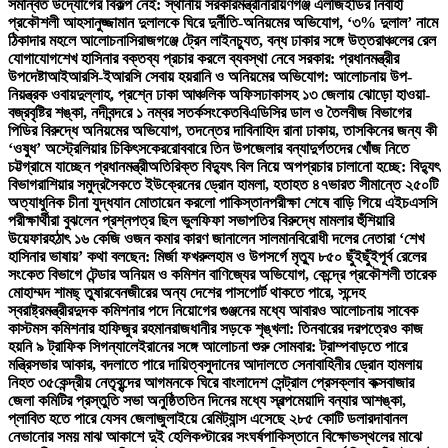
সমন্বিত উদ্যোগের বিকল্প নেই: স্থানীয় সরকারমন্ত্রী
নারায়ণগঞ্জ এলজিইডির নির্বাহী
প্রকৌশলী আহসানুজ্জামান দুলালকে ঘিরে দুর্নীতি-অনিয়মের অভিযোগ, ‘৩% দুলাল’ নামে
ঠিকাদার মহলে আলোচনা
সিরাজগঞ্জে ট্রেন লাইনচ্যুত, বন্ধ ঢাকার সঙ্গে উত্তরাঞ্চলের রেল
যোগাযোগ
শেখ হাসিনার বক্তব্য প্রচার করলে ব্যবস্থা নেবে সরকার: প্রধানমন্ত্রীর
উপদেষ্টা
আইআরসি-ইআরসি সেবায় হয়রানি ও অনিয়মের অভিযোগ: আলোচনায় উপ-
নিয়ন্ত্রক ওবায়দুল্লাহ, প্রশ্নে ঢাকা আঞ্চলিক অফিস
ঢাকাসহ ১৩ জেলায় ঝোড়ো হাওয়া-
বজ্রবৃষ্টির শঙ্কা, নদীবন্দরে ১ নম্বর সতর্কসংকেত
বিএডিসির ডাল ও তৈলবীজ বিভাগের
পিডির বিরুদ্ধে অনিয়মের অভিযোগ, তদন্তের দাবি
নাহিদ রানা ঢাকায়, তাসকিনের জন্য কী
‘ওষুধ’ অস্ট্রেলিয়ার চিকিৎসকের
রোববারে তিন উপজেলার বন্যাদুর্গতদের খোঁজ নিতে
চট্টগ্রামে যাচ্ছেন প্রধানমন্ত্রী
অতিরিক্ত বিদ্যুৎ বিল নিয়ে অপপ্রচার চালানো হচ্ছে: বিদ্যুৎ
বিভাগ
রাশিয়ার সমুদ্রসৈকতে ইউক্রেনের ড্রোন হামলা, হতাহত ৪৭
ভারত সীমান্তে ২৫০টি
অত্যাধুনিক চীনা যুদ্ধযান মোতায়েন করলো পাকিস্তান
পরীক্ষা শেষে বাড়ি গিয়ে এইচএসসি
পরীক্ষার্থীরা বুঝলেন প্রশ্নপত্র ছিল ভুল
ফিফা সভাপতির বিরুদ্ধে মামলার হুঁশিয়ারি
উয়েফার
হঠাৎ ১৬ কেজি ওজন কমার কারণ জানালেন সালমান
বিরোধী দলের নেতারা ‘শেখ
হাসিনার ভাষায়’ কথা বলছেন: মির্জা ফখরুল
হাম ও উপসর্গে মৃত্যু ৮৫০ ছুঁইছুঁই
পূর্ব রেলের
সংকেত বিভাগে টেন্ডার অনিয়ম ও কমিশন বাণিজ্যের অভিযোগ, কেন্দ্রে প্রকৌশলী তারেক
মোহাম্মদ শামছ্ তুষার
বেনজীরের অন্য দেশের পাসপোর্ট থাকতে পারে, সন্দেহ
স্বরাষ্ট্রমন্ত্রীর
দুদক কমিশনার পদে নিয়োগের গুঞ্জনের মধ্যে আবারও আলোচনায় সাবেক
কাস্টমস কমিশনার হাফিজুর রহমান
রাজধানীর সড়কে শৃঙ্খলা: তিনবারের দরপত্রেও কাজ
হয়নি ৯ ট্রাফিক সিগন্যালে
ইরানের সঙ্গে আলোচনা শুরু সোমবার: ট্রাম্প
বাড়তে পারে
মন্ত্রিসভার আকার, বদলাতে পারে দায়িত্ব
সুদানের আদালতে সেনাবাহিনীর ড্রোন হামলায়
নিহত ৩৫
কেন্দ্রীয় নেতৃবৃন্দের আগমনকে ঘিরে বাংলাদেশ সেন্ট্রাল প্রেসক্লাব কক্সবাজার
জেলা কমিটির প্রস্তুতি সভা অনুষ্ঠিত
তিন দিনের মধ্যে স্বল্পমেয়াদি বন্যার আশঙ্কা,
প্লাবিত হতে পারে যেসব জেলা
জুলাইয়ে রেমিট্যান্স এসেছে ২৮৫ কোটি ডলার
দাবানল
নেভানোর সময় মাঝ আকাশে দুই হেলিকপ্টারের সংঘর্ষ
পাকিস্তানে বিক্ষোভস্থলের মাঝে