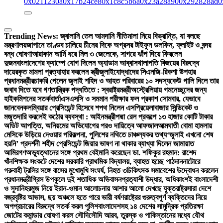
0x0211230a
0x17b24ce8
0x1c8c5b6a
0x23a28a90
0x292828ad
0
Trending News:
জ্বালানি তেল আমদানি নীতিমালা নিয়ে বিভ্রান্তি, যা বলছে
মন্ত্রণালয়
জাপানে তাণ্ডব চালিয়ে চীনের দিকে অগ্রসর টাইফুন ডলফিন, ফ্লাইট ও বন্দর
বন্ধ ঘোষণা
আরাকান আর্মি ধরে নিল ৩ জেলেকে, সাগরে ঝাঁপ দিয়ে ফিরলেন
দুজন
বাংলাদেশের ক্যাম্পে যোগ দিলেন অ্যাডাম আব্বাস
থালাপতি বিজয়ের বিরুদ্ধে
দায়েরকৃত মামলা প্রত্যাহার করলেন স্ত্রী
জুলাইযোদ্ধাদের সিএনজি-রিকশা উপহার
প্রধানমন্ত্রীর
চাকরি পেলেন জুলাই শহিদ ও আহত পরিবারের ১০ সদস্য
কেউ গালি দিলে তার
জবাব দিতে হবে গণতান্ত্রিক পদ্ধতিতে : স্বরাষ্ট্রমন্ত্রী
অস্ট্রেলিয়ায় গমনেচ্ছুদের জন্য
হাইকমিশনের সতর্কবার্তা
এসএসসি ও সমমান পরীক্ষার ফল প্রকাশ সোমবার, যেভাবে
জানবেন
কলম্বিয়ার প্রেসিডেন্ট হিসেবে শপথ নিলেন এসপ্রিয়েলা
বাজার সিন্ডিকেট ও
মজুতদারি করলেই কঠোর ব্যবস্থা : আইনমন্ত্রী
পদ্মা রেল প্রকল্পে ১৩ হাজার কোটি টাকার
অডিট আপত্তি, অনিয়মের অভিযোগের পরও দায়িত্বে আফজাল
আত্মঘাতী বোমা হামলায়
মেসিকে উড়িয়ে দেওয়ার পরিকল্পনা, পুলিশের নথিতে চাঞ্চল্যকর তথ্য
‘জুলাই এখনো শেষ
হয়নি’ প্রদর্শনী শহীদ প্রেসিডেন্ট জিয়ার ভাষণ না থাকার ব্যাখ্যা দিলেন জামায়াত
আমির
গণঅভ্যুত্থানের সঙ্গে প্রথম বেইমানি করেছেন ডা. শফিকুর রহমান: রাশেদ
খাঁন
শিক্ষক সংকটে দেশের সরকারি প্রাথমিক বিদ্যালয়, ব্যাহত হচ্ছে পাঠদান
নাটোরে
গরুবাহী ট্রলির সঙ্গে বাসের মুখোমুখি সংঘর্ষ, নিহত ৩
চিকিৎসক সমাবেশের উদ্বোধন করলেন
প্রধানমন্ত্রী
গ্রিস উপকূলে দুই শতাধিক অভিবাসনপ্রত্যাশী উদ্ধার, অধিকাংশই বাংলাদেশী
ও সুদানি
হরমুজ নিয়ে ইরান-ওমান আলোচনায় আশার আলো দেখছে যুক্তরাষ্ট্র
সারা দেশে
বজ্রবৃষ্টির আভাস, ছয় অঞ্চলে হতে পারে ভারী বর্ষণ
রাষ্ট্রের গুরুত্বপূর্ণ ব্যক্তিদের নিয়ে
অপপ্রচারের বিরুদ্ধে সতর্ক করল পুলিশ
বাংলাদেশসহ ১৪ দেশের সামুদ্রিক প্রতিরক্ষা
জোটের কমান্ডার ঘোষণা করল সৌদি
সৌদি আরব, তুরস্ক ও পাকিস্তানের মধ্যে যৌথ