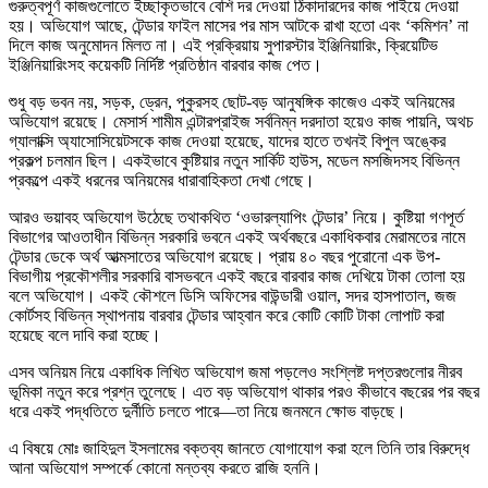
গুরুত্বপূর্ণ কাজগুলোতে ইচ্ছাকৃতভাবে বেশি দর দেওয়া ঠিকাদারদের কাজ পাইয়ে দেওয়া
হয়। অভিযোগ আছে, টেন্ডার ফাইল মাসের পর মাস আটকে রাখা হতো এবং ‘কমিশন’ না
দিলে কাজ অনুমোদন মিলত না। এই প্রক্রিয়ায় সুপারস্টার ইঞ্জিনিয়ারিং, ক্রিয়েটিভ
ইঞ্জিনিয়ারিংসহ কয়েকটি নির্দিষ্ট প্রতিষ্ঠান বারবার কাজ পেত।
শুধু বড় ভবন নয়, সড়ক, ড্রেন, পুকুরসহ ছোট-বড় আনুষঙ্গিক কাজেও একই অনিয়মের
অভিযোগ রয়েছে। মেসার্স শামীম এন্টারপ্রাইজ সর্বনিম্ন দরদাতা হয়েও কাজ পায়নি, অথচ
গ্যালাক্সি অ্যাসোসিয়েটসকে কাজ দেওয়া হয়েছে, যাদের হাতে তখনই বিপুল অঙ্কের
প্রকল্প চলমান ছিল। একইভাবে কুষ্টিয়ার নতুন সার্কিট হাউস, মডেল মসজিদসহ বিভিন্ন
প্রকল্পে একই ধরনের অনিয়মের ধারাবাহিকতা দেখা গেছে।
আরও ভয়াবহ অভিযোগ উঠেছে তথাকথিত ‘ওভারল্যাপিং টেন্ডার’ নিয়ে। কুষ্টিয়া গণপূর্ত
বিভাগের আওতাধীন বিভিন্ন সরকারি ভবনে একই অর্থবছরে একাধিকবার মেরামতের নামে
টেন্ডার ডেকে অর্থ আত্মসাতের অভিযোগ রয়েছে। প্রায় ৪০ বছর পুরোনো এক উপ-
বিভাগীয় প্রকৌশলীর সরকারি বাসভবনে একই বছরে বারবার কাজ দেখিয়ে টাকা তোলা হয়
বলে অভিযোগ। একই কৌশলে ডিসি অফিসের বাউন্ডারী ওয়াল, সদর হাসপাতাল, জজ
কোর্টসহ বিভিন্ন স্থাপনায় বারবার টেন্ডার আহ্বান করে কোটি কোটি টাকা লোপাট করা
হয়েছে বলে দাবি করা হচ্ছে।
এসব অনিয়ম নিয়ে একাধিক লিখিত অভিযোগ জমা পড়লেও সংশ্লিষ্ট দপ্তরগুলোর নীরব
ভূমিকা নতুন করে প্রশ্ন তুলেছে। এত বড় অভিযোগ থাকার পরও কীভাবে বছরের পর বছর
ধরে একই পদ্ধতিতে দুর্নীতি চলতে পারে—তা নিয়ে জনমনে ক্ষোভ বাড়ছে।
এ বিষয়ে মোঃ জাহিদুল ইসলামের বক্তব্য জানতে যোগাযোগ করা হলে তিনি তার বিরুদ্ধে
আনা অভিযোগ সম্পর্কে কোনো মন্তব্য করতে রাজি হননি।