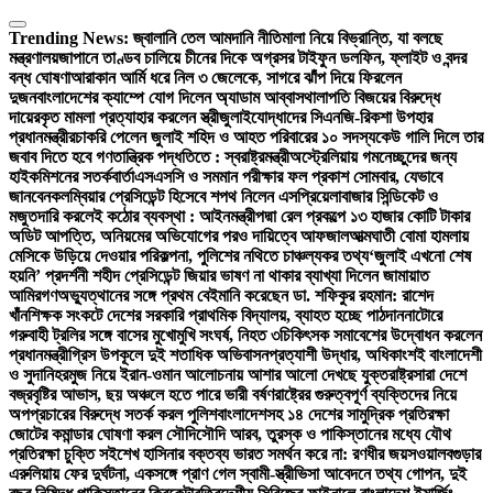
Skip
to
Trending News:
জ্বালানি তেল আমদানি নীতিমালা নিয়ে বিভ্রান্তি, যা বলছে
content
মন্ত্রণালয়
জাপানে তাণ্ডব চালিয়ে চীনের দিকে অগ্রসর টাইফুন ডলফিন, ফ্লাইট ও বন্দর
বন্ধ ঘোষণা
আরাকান আর্মি ধরে নিল ৩ জেলেকে, সাগরে ঝাঁপ দিয়ে ফিরলেন
দুজন
বাংলাদেশের ক্যাম্পে যোগ দিলেন অ্যাডাম আব্বাস
থালাপতি বিজয়ের বিরুদ্ধে
দায়েরকৃত মামলা প্রত্যাহার করলেন স্ত্রী
জুলাইযোদ্ধাদের সিএনজি-রিকশা উপহার
প্রধানমন্ত্রীর
চাকরি পেলেন জুলাই শহিদ ও আহত পরিবারের ১০ সদস্য
কেউ গালি দিলে তার
জবাব দিতে হবে গণতান্ত্রিক পদ্ধতিতে : স্বরাষ্ট্রমন্ত্রী
অস্ট্রেলিয়ায় গমনেচ্ছুদের জন্য
হাইকমিশনের সতর্কবার্তা
এসএসসি ও সমমান পরীক্ষার ফল প্রকাশ সোমবার, যেভাবে
জানবেন
কলম্বিয়ার প্রেসিডেন্ট হিসেবে শপথ নিলেন এসপ্রিয়েলা
বাজার সিন্ডিকেট ও
মজুতদারি করলেই কঠোর ব্যবস্থা : আইনমন্ত্রী
পদ্মা রেল প্রকল্পে ১৩ হাজার কোটি টাকার
অডিট আপত্তি, অনিয়মের অভিযোগের পরও দায়িত্বে আফজাল
আত্মঘাতী বোমা হামলায়
মেসিকে উড়িয়ে দেওয়ার পরিকল্পনা, পুলিশের নথিতে চাঞ্চল্যকর তথ্য
‘জুলাই এখনো শেষ
হয়নি’ প্রদর্শনী শহীদ প্রেসিডেন্ট জিয়ার ভাষণ না থাকার ব্যাখ্যা দিলেন জামায়াত
আমির
গণঅভ্যুত্থানের সঙ্গে প্রথম বেইমানি করেছেন ডা. শফিকুর রহমান: রাশেদ
খাঁন
শিক্ষক সংকটে দেশের সরকারি প্রাথমিক বিদ্যালয়, ব্যাহত হচ্ছে পাঠদান
নাটোরে
গরুবাহী ট্রলির সঙ্গে বাসের মুখোমুখি সংঘর্ষ, নিহত ৩
চিকিৎসক সমাবেশের উদ্বোধন করলেন
প্রধানমন্ত্রী
গ্রিস উপকূলে দুই শতাধিক অভিবাসনপ্রত্যাশী উদ্ধার, অধিকাংশই বাংলাদেশী
ও সুদানি
হরমুজ নিয়ে ইরান-ওমান আলোচনায় আশার আলো দেখছে যুক্তরাষ্ট্র
সারা দেশে
বজ্রবৃষ্টির আভাস, ছয় অঞ্চলে হতে পারে ভারী বর্ষণ
রাষ্ট্রের গুরুত্বপূর্ণ ব্যক্তিদের নিয়ে
অপপ্রচারের বিরুদ্ধে সতর্ক করল পুলিশ
বাংলাদেশসহ ১৪ দেশের সামুদ্রিক প্রতিরক্ষা
জোটের কমান্ডার ঘোষণা করল সৌদি
সৌদি আরব, তুরস্ক ও পাকিস্তানের মধ্যে যৌথ
প্রতিরক্ষা চুক্তি সই
শেখ হাসিনার বক্তব্য ভারত সমর্থন করে না: রণধীর জয়সওয়াল
বগুড়ার
এরুলিয়ায় ফের দুর্ঘটনা, একসঙ্গে প্রাণ গেল স্বামী-স্ত্রী
ভিসা আবেদনে তথ্য গোপন, দুই