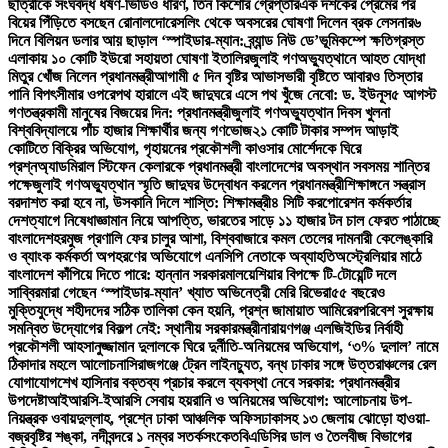
ছাত্রীকে সংঘবদ্ধ ধর্ষণ-ভিডিও ধারণ, তিন কিশোর গ্রেপ্তার
এক দশকের প্রেমের পর
বিয়ের পিঁড়িতে বসছেন রোনালদো
রেসলিং থেকে অবসরের ঘোষণা দিলেন ব্রক লেসনার
৬
দিনে বিলিয়ন ডলার আয় ছাড়াল ‘স্পাইডার-ম্যান: ব্র্যান্ড নিউ ডে’
ভূমিকম্পে ক্ষতিগ্রস্ত
এলাকায় ১০ কোটি ইউরো সহায়তা ঘোষণা ইতালির
জুলাই গণঅভ্যুত্থানে আহত যোদ্ধা
মিতুর খোঁজ নিলেন প্রধানমন্ত্রী
আগামী ৫ দিন বৃষ্টির আভাস
ভারী বৃষ্টিতে আবারও তিস্তার
পানি বিপৎসীমার ওপরে
পথ হারালে এই জাদুঘরে এসে পথ খুঁজে নেবো: ড. ইউনূস
৫ আগস্ট
গণতন্ত্রকামী মানুষের বিজয়ের দিন: প্রধানমন্ত্রী
জুলাই গণঅভ্যুত্থান দিবস খুলনা
বিশ্ববিদ্যালয়ে পাঁচ হাজার শিক্ষার্থীর জন্য গণভোজ
২১ কোটি টাকার সম্পদ আড়াই
কোটিতে বিক্রির অভিযোগ, গৃহায়নের প্রকৌশলী কাওসার মোর্শেদকে ঘিরে
প্রশ্ন
অ্যাডমিরাল স্টিফেন কেলারকে প্রধানমন্ত্রী বাংলাদেশের অবস্থান সবসময় শান্তির
পক্ষে
জুলাই গণঅভ্যুত্থান স্মৃতি জাদুঘর উদ্বোধন করলেন প্রধানমন্ত্রী
শিক্ষাঙ্গনে সন্ত্রাস
বরদাশত করা হবে না, উসকানি দিলে শাস্তি: শিক্ষামন্ত্রী
৪ সিটি করপোরেশন কর্মকর্তার
দেশত্যাগে নিষেধাজ্ঞা
মান নিয়ে আপত্তি, ভারতের সাড়ে ১১ হাজার টন চাল ফেরত পাঠাচ্ছে
বাংলাদেশ
হরমুজ প্রণালি ফের চালুর আশা, বিশ্ববাজারে কমল তেলের দাম
নারী কেলেঙ্কারি
ও ব্যাংক কর্মকর্তা অপহরণের অভিযোগে এনসিপি নেতাকে অব্যাহতি
অস্ট্রেলিয়ার মাঠে
বাংলাদেশ কাঁপিয়ে দিতে পারে: হান্নান সরকার
মালয়েশিয়ার বিপক্ষে টি-টোয়েন্টি দলে
সাব্বির
মারা গেছেন ‘স্পাইডার-ম্যান’ খ্যাত অভিনেত্রী মেরি রিভেরা
৫৫ বছরেও
মুক্তিযুদ্ধে শহীদদের সঠিক তালিকা কেন হয়নি, প্রশ্ন জামায়াত আমিরের
পরিবেশ সুরক্ষায়
সমন্বিত উদ্যোগের বিকল্প নেই: স্থানীয় সরকারমন্ত্রী
নারায়ণগঞ্জ এলজিইডির নির্বাহী
প্রকৌশলী আহসানুজ্জামান দুলালকে ঘিরে দুর্নীতি-অনিয়মের অভিযোগ, ‘৩% দুলাল’ নামে
ঠিকাদার মহলে আলোচনা
সিরাজগঞ্জে ট্রেন লাইনচ্যুত, বন্ধ ঢাকার সঙ্গে উত্তরাঞ্চলের রেল
যোগাযোগ
শেখ হাসিনার বক্তব্য প্রচার করলে ব্যবস্থা নেবে সরকার: প্রধানমন্ত্রীর
উপদেষ্টা
আইআরসি-ইআরসি সেবায় হয়রানি ও অনিয়মের অভিযোগ: আলোচনায় উপ-
নিয়ন্ত্রক ওবায়দুল্লাহ, প্রশ্নে ঢাকা আঞ্চলিক অফিস
ঢাকাসহ ১৩ জেলায় ঝোড়ো হাওয়া-
বজ্রবৃষ্টির শঙ্কা, নদীবন্দরে ১ নম্বর সতর্কসংকেত
বিএডিসির ডাল ও তৈলবীজ বিভাগের