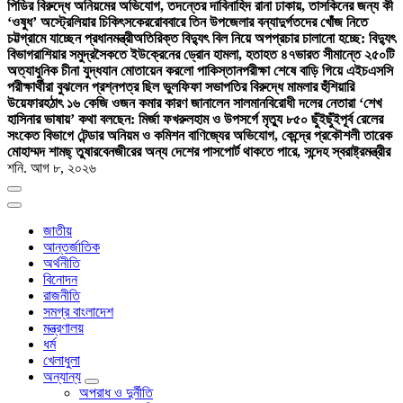
পিডির বিরুদ্ধে অনিয়মের অভিযোগ, তদন্তের দাবি
নাহিদ রানা ঢাকায়, তাসকিনের জন্য কী
‘ওষুধ’ অস্ট্রেলিয়ার চিকিৎসকের
রোববারে তিন উপজেলার বন্যাদুর্গতদের খোঁজ নিতে
চট্টগ্রামে যাচ্ছেন প্রধানমন্ত্রী
অতিরিক্ত বিদ্যুৎ বিল নিয়ে অপপ্রচার চালানো হচ্ছে: বিদ্যুৎ
বিভাগ
রাশিয়ার সমুদ্রসৈকতে ইউক্রেনের ড্রোন হামলা, হতাহত ৪৭
ভারত সীমান্তে ২৫০টি
অত্যাধুনিক চীনা যুদ্ধযান মোতায়েন করলো পাকিস্তান
পরীক্ষা শেষে বাড়ি গিয়ে এইচএসসি
পরীক্ষার্থীরা বুঝলেন প্রশ্নপত্র ছিল ভুল
ফিফা সভাপতির বিরুদ্ধে মামলার হুঁশিয়ারি
উয়েফার
হঠাৎ ১৬ কেজি ওজন কমার কারণ জানালেন সালমান
বিরোধী দলের নেতারা ‘শেখ
হাসিনার ভাষায়’ কথা বলছেন: মির্জা ফখরুল
হাম ও উপসর্গে মৃত্যু ৮৫০ ছুঁইছুঁই
পূর্ব রেলের
সংকেত বিভাগে টেন্ডার অনিয়ম ও কমিশন বাণিজ্যের অভিযোগ, কেন্দ্রে প্রকৌশলী তারেক
মোহাম্মদ শামছ্ তুষার
বেনজীরের অন্য দেশের পাসপোর্ট থাকতে পারে, সন্দেহ স্বরাষ্ট্রমন্ত্রীর
শনি. আগ ৮, ২০২৬
জাতীয়
আন্তর্জাতিক
অর্থনীতি
বিনোদন
রাজনীতি
সমগ্র বাংলাদেশ
মন্ত্রণালয়
ধর্ম
খেলাধুলা
অন্যান্য
অপরাধ ও দুর্নীতি