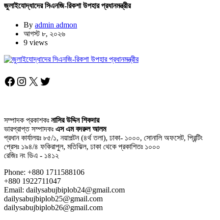
জুলাইযোদ্ধাদের সিএনজি-রিকশা উপহার প্রধানমন্ত্রীর
By
admin admon
আগস্ট ৮, ২০২৬
9 views
Facebook
Instagram
X
Twitter
সম্পাদক প্রকাশকঃ
নাসির উদ্দিন শিকদার
ভারপ্রাপ্ত সম্পাদকঃ
এস এম বদরুল আলম
প্রধান কার্যালয়ঃ ৮৫/১, নয়াপল্টন (৪র্থ তলা), ঢাকা- ১০০০, সোনালি অফসেট, প্রিন্টিং
প্রেসঃ ১৯৪/৪ ফকিরাপুল, মতিঝিল, ঢাকা থেকে প্রকাশিতঃ ১০০০
রেজিঃ নং ডিএ - ১৪১২
Phone: +880 1711588106
+880 1922711047
Email: dailysabujbiplob24@gmail.com
dailysabujbiplob25@gmail.com
dailysabujbiplob26@gmail.com