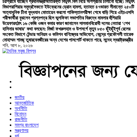
চট্টগ্রামে যাচ্ছেন প্রধানমন্ত্রী
অতিরিক্ত বিদ্যুৎ বিল নিয়ে অপপ্রচার চালানো হচ্ছে: বিদ্যুৎ
বিভাগ
রাশিয়ার সমুদ্রসৈকতে ইউক্রেনের ড্রোন হামলা, হতাহত ৪৭
ভারত সীমান্তে ২৫০টি
অত্যাধুনিক চীনা যুদ্ধযান মোতায়েন করলো পাকিস্তান
পরীক্ষা শেষে বাড়ি গিয়ে এইচএসসি
পরীক্ষার্থীরা বুঝলেন প্রশ্নপত্র ছিল ভুল
ফিফা সভাপতির বিরুদ্ধে মামলার হুঁশিয়ারি
উয়েফার
হঠাৎ ১৬ কেজি ওজন কমার কারণ জানালেন সালমান
বিরোধী দলের নেতারা ‘শেখ
হাসিনার ভাষায়’ কথা বলছেন: মির্জা ফখরুল
হাম ও উপসর্গে মৃত্যু ৮৫০ ছুঁইছুঁই
পূর্ব রেলের
সংকেত বিভাগে টেন্ডার অনিয়ম ও কমিশন বাণিজ্যের অভিযোগ, কেন্দ্রে প্রকৌশলী তারেক
মোহাম্মদ শামছ্ তুষার
বেনজীরের অন্য দেশের পাসপোর্ট থাকতে পারে, সন্দেহ স্বরাষ্ট্রমন্ত্রীর
শনি. আগ ৮, ২০২৬
বাংলা নিউজ পেপার
জাতীয়
আন্তর্জাতিক
অর্থনীতি
বিনোদন
রাজনীতি
সমগ্র বাংলাদেশ
মন্ত্রণালয়
ধর্ম