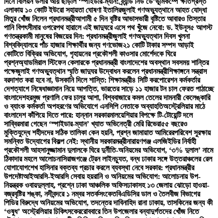
দিনে বিলিয়ন ডলার আয় ছাড়াল ‘স্পাইডার-ম্যান: ব্র্যান্ড নিউ ডে’
ভূমিকম্পে ক্ষতিগ্রস্ত
এলাকায় ১০ কোটি ইউরো সহায়তা ঘোষণা ইতালির
জুলাই গণঅভ্যুত্থানে আহত যোদ্ধা
মিতুর খোঁজ নিলেন প্রধানমন্ত্রী
আগামী ৫ দিন বৃষ্টির আভাস
ভারী বৃষ্টিতে আবারও তিস্তার
পানি বিপৎসীমার ওপরে
পথ হারালে এই জাদুঘরে এসে পথ খুঁজে নেবো: ড. ইউনূস
৫ আগস্ট
গণতন্ত্রকামী মানুষের বিজয়ের দিন: প্রধানমন্ত্রী
জুলাই গণঅভ্যুত্থান দিবস খুলনা
বিশ্ববিদ্যালয়ে পাঁচ হাজার শিক্ষার্থীর জন্য গণভোজ
২১ কোটি টাকার সম্পদ আড়াই
কোটিতে বিক্রির অভিযোগ, গৃহায়নের প্রকৌশলী কাওসার মোর্শেদকে ঘিরে
প্রশ্ন
অ্যাডমিরাল স্টিফেন কেলারকে প্রধানমন্ত্রী বাংলাদেশের অবস্থান সবসময় শান্তির
পক্ষে
জুলাই গণঅভ্যুত্থান স্মৃতি জাদুঘর উদ্বোধন করলেন প্রধানমন্ত্রী
শিক্ষাঙ্গনে সন্ত্রাস
বরদাশত করা হবে না, উসকানি দিলে শাস্তি: শিক্ষামন্ত্রী
৪ সিটি করপোরেশন কর্মকর্তার
দেশত্যাগে নিষেধাজ্ঞা
মান নিয়ে আপত্তি, ভারতের সাড়ে ১১ হাজার টন চাল ফেরত পাঠাচ্ছে
বাংলাদেশ
হরমুজ প্রণালি ফের চালুর আশা, বিশ্ববাজারে কমল তেলের দাম
নারী কেলেঙ্কারি
ও ব্যাংক কর্মকর্তা অপহরণের অভিযোগে এনসিপি নেতাকে অব্যাহতি
অস্ট্রেলিয়ার মাঠে
বাংলাদেশ কাঁপিয়ে দিতে পারে: হান্নান সরকার
মালয়েশিয়ার বিপক্ষে টি-টোয়েন্টি দলে
সাব্বির
মারা গেছেন ‘স্পাইডার-ম্যান’ খ্যাত অভিনেত্রী মেরি রিভেরা
৫৫ বছরেও
মুক্তিযুদ্ধে শহীদদের সঠিক তালিকা কেন হয়নি, প্রশ্ন জামায়াত আমিরের
পরিবেশ সুরক্ষায়
সমন্বিত উদ্যোগের বিকল্প নেই: স্থানীয় সরকারমন্ত্রী
নারায়ণগঞ্জ এলজিইডির নির্বাহী
প্রকৌশলী আহসানুজ্জামান দুলালকে ঘিরে দুর্নীতি-অনিয়মের অভিযোগ, ‘৩% দুলাল’ নামে
ঠিকাদার মহলে আলোচনা
সিরাজগঞ্জে ট্রেন লাইনচ্যুত, বন্ধ ঢাকার সঙ্গে উত্তরাঞ্চলের রেল
যোগাযোগ
শেখ হাসিনার বক্তব্য প্রচার করলে ব্যবস্থা নেবে সরকার: প্রধানমন্ত্রীর
উপদেষ্টা
আইআরসি-ইআরসি সেবায় হয়রানি ও অনিয়মের অভিযোগ: আলোচনায় উপ-
নিয়ন্ত্রক ওবায়দুল্লাহ, প্রশ্নে ঢাকা আঞ্চলিক অফিস
ঢাকাসহ ১৩ জেলায় ঝোড়ো হাওয়া-
বজ্রবৃষ্টির শঙ্কা, নদীবন্দরে ১ নম্বর সতর্কসংকেত
বিএডিসির ডাল ও তৈলবীজ বিভাগের
পিডির বিরুদ্ধে অনিয়মের অভিযোগ, তদন্তের দাবি
নাহিদ রানা ঢাকায়, তাসকিনের জন্য কী
‘ওষুধ’ অস্ট্রেলিয়ার চিকিৎসকের
রোববারে তিন উপজেলার বন্যাদুর্গতদের খোঁজ নিতে