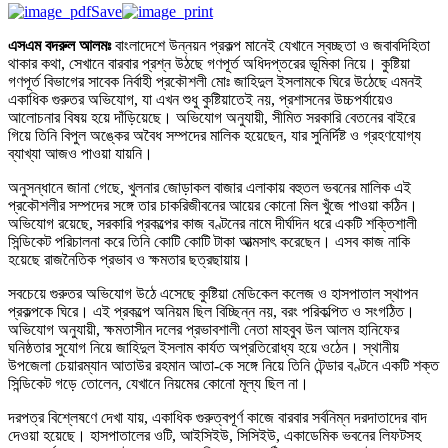
Save
এসএম বদরুল আলমঃ
বাংলাদেশে উন্নয়ন প্রকল্প মানেই যেখানে স্বচ্ছতা ও জবাবদিহিতা
থাকার কথা, সেখানে বারবার প্রশ্ন উঠছে গণপূর্ত অধিদপ্তরের ভূমিকা নিয়ে। কুষ্টিয়া
গণপূর্ত বিভাগের সাবেক নির্বাহী প্রকৌশলী মোঃ জাহিদুল ইসলামকে ঘিরে উঠেছে এমনই
একাধিক গুরুতর অভিযোগ, যা এখন শুধু কুষ্টিয়াতেই নয়, প্রশাসনের উচ্চপর্যায়েও
আলোচনার বিষয় হয়ে দাঁড়িয়েছে। অভিযোগ অনুযায়ী, সীমিত সরকারি বেতনের বাইরে
গিয়ে তিনি বিপুল অঙ্কের অবৈধ সম্পদের মালিক হয়েছেন, যার সুনির্দিষ্ট ও গ্রহণযোগ্য
ব্যাখ্যা আজও পাওয়া যায়নি।
অনুসন্ধানে জানা গেছে, খুলনার জোড়াকল বাজার এলাকায় বহুতল ভবনের মালিক এই
প্রকৌশলীর সম্পদের সঙ্গে তার চাকরিজীবনের আয়ের কোনো মিল খুঁজে পাওয়া কঠিন।
অভিযোগ রয়েছে, সরকারি প্রকল্পের কাজ বণ্টনের নামে দীর্ঘদিন ধরে একটি শক্তিশালী
সিন্ডিকেট পরিচালনা করে তিনি কোটি কোটি টাকা আত্মসাৎ করেছেন। এসব কাজ নাকি
হয়েছে রাজনৈতিক প্রভাব ও ক্ষমতার ছত্রছায়ায়।
সবচেয়ে গুরুতর অভিযোগ উঠে এসেছে কুষ্টিয়া মেডিকেল কলেজ ও হাসপাতাল স্থাপন
প্রকল্পকে ঘিরে। এই প্রকল্পে অনিয়ম ছিল বিচ্ছিন্ন নয়, বরং পরিকল্পিত ও সংগঠিত।
অভিযোগ অনুযায়ী, ক্ষমতাসীন দলের প্রভাবশালী নেতা মাহবুব উল আলম হানিফের
ঘনিষ্ঠতার সুযোগ নিয়ে জাহিদুল ইসলাম কার্যত অপ্রতিরোধ্য হয়ে ওঠেন। স্থানীয়
উপজেলা চেয়ারম্যান আতাউর রহমান আতা-কে সঙ্গে নিয়ে তিনি টেন্ডার বণ্টনে একটি শক্ত
সিন্ডিকেট গড়ে তোলেন, যেখানে নিয়মের কোনো মূল্য ছিল না।
দরপত্র বিশ্লেষণে দেখা যায়, একাধিক গুরুত্বপূর্ণ কাজে বারবার সর্বনিম্ন দরদাতাদের বাদ
দেওয়া হয়েছে। হাসপাতালের ওটি, আইসিইউ, সিসিইউ, একাডেমিক ভবনের লিফটসহ