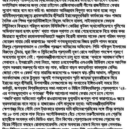
বছর নিষিদ্ধ পাকিস্তানের ক্রিকেটার
ত্রিদেশীয় সিরিজের ফাইনালে বাংলাদেশ ইমার্জিং
দল
ইলিয়াস কাঞ্চনের জন্য দোয়া চাইলেন রোজিনা
আওয়ামী লীগের রাজনীতিতে ফেরার
সুযোগ আছে বলে মনে করি না: জামায়াত আমির
র‍্যাব বিলুপ্ত করে আনা হচ্ছে নতুন
বাহিনী
মধ্যপ্রাচ্যজুড়ে ব্ল্যাকআউটের হুঁশিয়ারি ইরানের
যুদ্ধবিরতি কার্যকরের পরও গাজায়
দৈনিক এক শিশুর প্রাণহানি
টাঙ্গাইলে বিদ্যুৎ অফিসে হামলা, লাইনম্যানকে বেধড়ক
পিটুনি
কবে ফিরছেন শরিফুল জানাল বিসিবি
দক্ষিণ কোরিয়া ফুটবল অ্যাসোসিয়েশনে পুলিশের
অভিযান
‘ময়না ছলাৎ ছলাৎ’ খ্যাত গায়ক স্বাগত দে মারা গেছেন
মেয়েকে নিয়ে বাবার কবর
জিয়ারতে জুবাইদা রহমান
লালমনিরহাটে সন্ত্রাস বিরোধী মামলায় সাবেক জেলা পরিষদ সদস্য
মেহেরুন নাহার মেরি কারাগারে
৫ আগস্ট গণঅভ্যুত্থানের বিজয় র‍্যালি পালন করেছে
মিরপুর প্রেসক্লাব
ডাল ও তেলবীজ প্রকল্পে অনিয়মের অভিযোগ: পিডি শফিকুল ইসলামের
বিরুদ্ধে টেন্ডার, ভুয়া বিল ও সিন্ডিকেটের প্রশ্ন
নদী দূষণ রোধে সমন্বিত পদক্ষেপ গ্রহণে
অবহেলার সুযোগ নেই : প্রধানমন্ত্রী
বাংলাদেশে চালু হতে যাচ্ছে ‘ক্যাফে আমাজন’
দক্ষিণ
লেবাননে ২ ইসরায়েলি সেনা নিহত, আহত ৪
মহেশখালীর এলএনজি টার্মিনাল থেকে আংশিক
গ্যাস সরবরাহ শুরু
স্বর্ণের দামে বড় লাফ, ভরিতে বাড়ল কত
দুর্দান্ত কামব্যাক মেসির:
জোড়া গোল ও রেকর্ড গড়ে মায়ামির জয়
দেশের ৬ অঞ্চলে ঝড়-বৃষ্টির আভাস, নদীবন্দরে
সতর্কতা
আজ থেকে উন্মুক্ত ‘জুলাই গণঅভ্যুত্থান স্মৃতি জাদুঘর’
যুক্তরাষ্ট্রকে ঘিরে
ইরানের নতুন হুঁশিয়ারি, উপসাগরীয় দেশগুলোকে বড় সংঘাতের ইঙ্গিত
একই সময়ে তিন
কর্মসূচি, জগন্নাথ বিশ্ববিদ্যালয়ে সভা-সমাবেশ ও মিছিল নিষিদ্ধ
মিরপুর প্রেসক্লাবে ‘২৪-
এর গণঅভ্যুত্থান ও গণতন্ত্র’ শীর্ষক আলোচনা সভা
না ফেরার দেশে চলে গেলেন
‘গজনি’খ্যাত অভিনেতা প্রদীপ রাওয়াত
সাবেক যুগ্মসচিব জগলুল পাশা কারাগারে
১৬ বছরে
ক্রসফায়ারের নামে সাড়ে ৪ হাজারেরও বেশি মানুষকে হত্যা: আইনমন্ত্রী
ব্যালিস্টিক
ক্ষেপণাস্ত্র দিয়ে সৌদি তেল ট্যাংকারে হামলার দাবি হুথিদের
প্রেমিকের সঙ্গে তীব্র ঝগড়ার
পর ১৮ তলা থেকে লাফ দিয়েও অলৌকিকভাবে বেঁচে গেলেন তরুণী
ভোলায় ৫ম শ্রেণির
ছাত্রীকে সংঘবদ্ধ ধর্ষণ-ভিডিও ধারণ, তিন কিশোর গ্রেপ্তার
এক দশকের প্রেমের পর
বিয়ের পিঁড়িতে বসছেন রোনালদো
রেসলিং থেকে অবসরের ঘোষণা দিলেন ব্রক লেসনার
৬