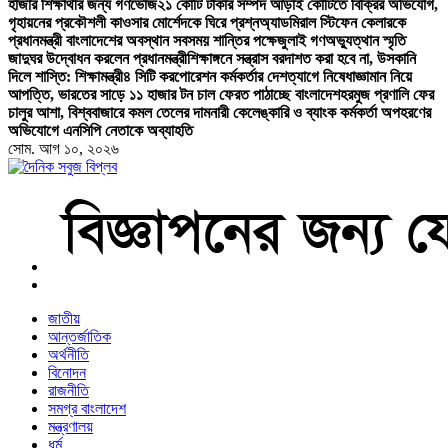
হাজার শিক্ষার্থীর জন্য গণভোজ
২১ কোটি টাকার সম্পদ আড়াই কোটিতে বিক্রির অভিযোগ,
গৃহায়নের প্রকৌশলী কাওসার মোর্শেদকে ঘিরে প্রশ্ন
অ্যাডমিরাল স্টিফেন কেলারকে
প্রধানমন্ত্রী বাংলাদেশের অবস্থান সবসময় শান্তির পক্ষে
জুলাই গণঅভ্যুত্থান স্মৃতি
জাদুঘর উদ্বোধন করলেন প্রধানমন্ত্রী
শিক্ষাঙ্গনে সন্ত্রাস বরদাশত করা হবে না, উসকানি
দিলে শাস্তি: শিক্ষামন্ত্রী
৪ সিটি করপোরেশন কর্মকর্তার দেশত্যাগে নিষেধাজ্ঞা
মান নিয়ে
আপত্তি, ভারতের সাড়ে ১১ হাজার টন চাল ফেরত পাঠাচ্ছে বাংলাদেশ
হরমুজ প্রণালি ফের
চালুর আশা, বিশ্ববাজারে কমল তেলের দাম
নারী কেলেঙ্কারি ও ব্যাংক কর্মকর্তা অপহরণের
অভিযোগে এনসিপি নেতাকে অব্যাহতি
সোম. আগ ১০, ২০২৬
বাংলা নিউজ পেপার
জাতীয়
আন্তর্জাতিক
অর্থনীতি
বিনোদন
রাজনীতি
সমগ্র বাংলাদেশ
মন্ত্রণালয়
ধর্ম