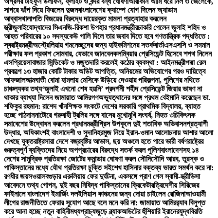
অগ্রসর টাইফুন ডলফিন, ফ্লাইট ও বন্দর বন্ধ ঘোষণা
আরাকান আর্মি ধরে নিল ৩ জেলেকে,
সাগরে ঝাঁপ দিয়ে ফিরলেন দুজন
বাংলাদেশের ক্যাম্পে যোগ দিলেন অ্যাডাম
আব্বাস
থালাপতি বিজয়ের বিরুদ্ধে দায়েরকৃত মামলা প্রত্যাহার করলেন
স্ত্রী
জুলাইযোদ্ধাদের সিএনজি-রিকশা উপহার প্রধানমন্ত্রীর
চাকরি পেলেন জুলাই শহিদ ও
আহত পরিবারের ১০ সদস্য
কেউ গালি দিলে তার জবাব দিতে হবে গণতান্ত্রিক পদ্ধতিতে :
স্বরাষ্ট্রমন্ত্রী
অস্ট্রেলিয়ায় গমনেচ্ছুদের জন্য হাইকমিশনের সতর্কবার্তা
এসএসসি ও সমমান
পরীক্ষার ফল প্রকাশ সোমবার, যেভাবে জানবেন
কলম্বিয়ার প্রেসিডেন্ট হিসেবে শপথ নিলেন
এসপ্রিয়েলা
বাজার সিন্ডিকেট ও মজুতদারি করলেই কঠোর ব্যবস্থা : আইনমন্ত্রী
পদ্মা রেল
প্রকল্পে ১৩ হাজার কোটি টাকার অডিট আপত্তি, অনিয়মের অভিযোগের পরও দায়িত্বে
আফজাল
আত্মঘাতী বোমা হামলায় মেসিকে উড়িয়ে দেওয়ার পরিকল্পনা, পুলিশের নথিতে
চাঞ্চল্যকর তথ্য
‘জুলাই এখনো শেষ হয়নি’ প্রদর্শনী শহীদ প্রেসিডেন্ট জিয়ার ভাষণ না
থাকার ব্যাখ্যা দিলেন জামায়াত আমির
গণঅভ্যুত্থানের সঙ্গে প্রথম বেইমানি করেছেন ডা.
শফিকুর রহমান: রাশেদ খাঁন
শিক্ষক সংকটে দেশের সরকারি প্রাথমিক বিদ্যালয়, ব্যাহত
হচ্ছে পাঠদান
নাটোরে গরুবাহী ট্রলির সঙ্গে বাসের মুখোমুখি সংঘর্ষ, নিহত ৩
চিকিৎসক
সমাবেশের উদ্বোধন করলেন প্রধানমন্ত্রী
গ্রিস উপকূলে দুই শতাধিক অভিবাসনপ্রত্যাশী
উদ্ধার, অধিকাংশই বাংলাদেশী ও সুদানি
হরমুজ নিয়ে ইরান-ওমান আলোচনায় আশার আলো
দেখছে যুক্তরাষ্ট্র
সারা দেশে বজ্রবৃষ্টির আভাস, ছয় অঞ্চলে হতে পারে ভারী বর্ষণ
রাষ্ট্রের
গুরুত্বপূর্ণ ব্যক্তিদের নিয়ে অপপ্রচারের বিরুদ্ধে সতর্ক করল পুলিশ
বাংলাদেশসহ ১৪
দেশের সামুদ্রিক প্রতিরক্ষা জোটের কমান্ডার ঘোষণা করল সৌদি
সৌদি আরব, তুরস্ক ও
পাকিস্তানের মধ্যে যৌথ প্রতিরক্ষা চুক্তি সই
শেখ হাসিনার বক্তব্য ভারত সমর্থন করে না:
রণধীর জয়সওয়াল
বগুড়ার এরুলিয়ায় ফের দুর্ঘটনা, একসঙ্গে প্রাণ গেল স্বামী-স্ত্রী
ভিসা
আবেদনে তথ্য গোপন, দুই বছর নিষিদ্ধ পাকিস্তানের ক্রিকেটার
ত্রিদেশীয় সিরিজের
ফাইনালে বাংলাদেশ ইমার্জিং দল
ইলিয়াস কাঞ্চনের জন্য দোয়া চাইলেন রোজিনা
আওয়ামী
লীগের রাজনীতিতে ফেরার সুযোগ আছে বলে মনে করি না: জামায়াত আমির
র‍্যাব বিলুপ্ত
করে আনা হচ্ছে নতুন বাহিনী
মধ্যপ্রাচ্যজুড়ে ব্ল্যাকআউটের হুঁশিয়ারি ইরানের
যুদ্ধবিরতি