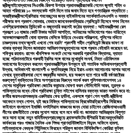
আব্বাস
থালাপতি বিজয়ের বিরুদ্ধে দায়েরকৃত মামলা প্রত্যাহার করলেন
স্ত্রী
জুলাইযোদ্ধাদের সিএনজি-রিকশা উপহার প্রধানমন্ত্রীর
চাকরি পেলেন জুলাই শহিদ ও
আহত পরিবারের ১০ সদস্য
কেউ গালি দিলে তার জবাব দিতে হবে গণতান্ত্রিক পদ্ধতিতে :
স্বরাষ্ট্রমন্ত্রী
অস্ট্রেলিয়ায় গমনেচ্ছুদের জন্য হাইকমিশনের সতর্কবার্তা
এসএসসি ও সমমান
পরীক্ষার ফল প্রকাশ সোমবার, যেভাবে জানবেন
কলম্বিয়ার প্রেসিডেন্ট হিসেবে শপথ নিলেন
এসপ্রিয়েলা
বাজার সিন্ডিকেট ও মজুতদারি করলেই কঠোর ব্যবস্থা : আইনমন্ত্রী
পদ্মা রেল
প্রকল্পে ১৩ হাজার কোটি টাকার অডিট আপত্তি, অনিয়মের অভিযোগের পরও দায়িত্বে
আফজাল
আত্মঘাতী বোমা হামলায় মেসিকে উড়িয়ে দেওয়ার পরিকল্পনা, পুলিশের নথিতে
চাঞ্চল্যকর তথ্য
‘জুলাই এখনো শেষ হয়নি’ প্রদর্শনী শহীদ প্রেসিডেন্ট জিয়ার ভাষণ না
থাকার ব্যাখ্যা দিলেন জামায়াত আমির
গণঅভ্যুত্থানের সঙ্গে প্রথম বেইমানি করেছেন ডা.
শফিকুর রহমান: রাশেদ খাঁন
শিক্ষক সংকটে দেশের সরকারি প্রাথমিক বিদ্যালয়, ব্যাহত
হচ্ছে পাঠদান
নাটোরে গরুবাহী ট্রলির সঙ্গে বাসের মুখোমুখি সংঘর্ষ, নিহত ৩
চিকিৎসক
সমাবেশের উদ্বোধন করলেন প্রধানমন্ত্রী
গ্রিস উপকূলে দুই শতাধিক অভিবাসনপ্রত্যাশী
উদ্ধার, অধিকাংশই বাংলাদেশী ও সুদানি
হরমুজ নিয়ে ইরান-ওমান আলোচনায় আশার আলো
দেখছে যুক্তরাষ্ট্র
সারা দেশে বজ্রবৃষ্টির আভাস, ছয় অঞ্চলে হতে পারে ভারী বর্ষণ
রাষ্ট্রের
গুরুত্বপূর্ণ ব্যক্তিদের নিয়ে অপপ্রচারের বিরুদ্ধে সতর্ক করল পুলিশ
বাংলাদেশসহ ১৪
দেশের সামুদ্রিক প্রতিরক্ষা জোটের কমান্ডার ঘোষণা করল সৌদি
সৌদি আরব, তুরস্ক ও
পাকিস্তানের মধ্যে যৌথ প্রতিরক্ষা চুক্তি সই
শেখ হাসিনার বক্তব্য ভারত সমর্থন করে না:
রণধীর জয়সওয়াল
বগুড়ার এরুলিয়ায় ফের দুর্ঘটনা, একসঙ্গে প্রাণ গেল স্বামী-স্ত্রী
ভিসা
আবেদনে তথ্য গোপন, দুই বছর নিষিদ্ধ পাকিস্তানের ক্রিকেটার
ত্রিদেশীয় সিরিজের
ফাইনালে বাংলাদেশ ইমার্জিং দল
ইলিয়াস কাঞ্চনের জন্য দোয়া চাইলেন রোজিনা
আওয়ামী
লীগের রাজনীতিতে ফেরার সুযোগ আছে বলে মনে করি না: জামায়াত আমির
র‍্যাব বিলুপ্ত
করে আনা হচ্ছে নতুন বাহিনী
মধ্যপ্রাচ্যজুড়ে ব্ল্যাকআউটের হুঁশিয়ারি ইরানের
যুদ্ধবিরতি
কার্যকরের পরও গাজায় দৈনিক এক শিশুর প্রাণহানি
টাঙ্গাইলে বিদ্যুৎ অফিসে হামলা,
লাইনম্যানকে বেধড়ক পিটুনি
কবে ফিরছেন শরিফুল জানাল বিসিবি
দক্ষিণ কোরিয়া ফুটবল