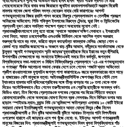
অ্যাসোসিয়েশনে পুলিশের অভিযান
‘ময়না ছলাৎ ছলাৎ’ খ্যাত গায়ক স্বাগত দে মারা
গেছেন
মেয়েকে নিয়ে বাবার কবর জিয়ারতে জুবাইদা রহমান
লালমনিরহাটে সন্ত্রাস বিরোধী
মামলায় সাবেক জেলা পরিষদ সদস্য মেহেরুন নাহার মেরি কারাগারে
৫ আগস্ট
গণঅভ্যুত্থানের বিজয় র‍্যালি পালন করেছে মিরপুর প্রেসক্লাব
ডাল ও তেলবীজ প্রকল্পে
অনিয়মের অভিযোগ: পিডি শফিকুল ইসলামের বিরুদ্ধে টেন্ডার, ভুয়া বিল ও সিন্ডিকেটের
প্রশ্ন
নদী দূষণ রোধে সমন্বিত পদক্ষেপ গ্রহণে অবহেলার সুযোগ নেই :
প্রধানমন্ত্রী
বাংলাদেশে চালু হতে যাচ্ছে ‘ক্যাফে আমাজন’
দক্ষিণ লেবাননে ২ ইসরায়েলি
সেনা নিহত, আহত ৪
মহেশখালীর এলএনজি টার্মিনাল থেকে আংশিক গ্যাস সরবরাহ
শুরু
স্বর্ণের দামে বড় লাফ, ভরিতে বাড়ল কত
দুর্দান্ত কামব্যাক মেসির: জোড়া গোল ও
রেকর্ড গড়ে মায়ামির জয়
দেশের ৬ অঞ্চলে ঝড়-বৃষ্টির আভাস, নদীবন্দরে সতর্কতা
আজ থেকে
উন্মুক্ত ‘জুলাই গণঅভ্যুত্থান স্মৃতি জাদুঘর’
যুক্তরাষ্ট্রকে ঘিরে ইরানের নতুন হুঁশিয়ারি,
উপসাগরীয় দেশগুলোকে বড় সংঘাতের ইঙ্গিত
একই সময়ে তিন কর্মসূচি, জগন্নাথ
বিশ্ববিদ্যালয়ে সভা-সমাবেশ ও মিছিল নিষিদ্ধ
মিরপুর প্রেসক্লাবে ‘২৪-এর গণঅভ্যুত্থান
ও গণতন্ত্র’ শীর্ষক আলোচনা সভা
না ফেরার দেশে চলে গেলেন ‘গজনি’খ্যাত অভিনেতা
প্রদীপ রাওয়াত
সাবেক যুগ্মসচিব জগলুল পাশা কারাগারে
১৬ বছরে ক্রসফায়ারের নামে সাড়ে
৪ হাজারেরও বেশি মানুষকে হত্যা: আইনমন্ত্রী
ব্যালিস্টিক ক্ষেপণাস্ত্র দিয়ে সৌদি তেল
ট্যাংকারে হামলার দাবি হুথিদের
প্রেমিকের সঙ্গে তীব্র ঝগড়ার পর ১৮ তলা থেকে লাফ
দিয়েও অলৌকিকভাবে বেঁচে গেলেন তরুণী
ভোলায় ৫ম শ্রেণির ছাত্রীকে সংঘবদ্ধ ধর্ষণ-
ভিডিও ধারণ, তিন কিশোর গ্রেপ্তার
এক দশকের প্রেমের পর বিয়ের পিঁড়িতে বসছেন
রোনালদো
রেসলিং থেকে অবসরের ঘোষণা দিলেন ব্রক লেসনার
৬ দিনে বিলিয়ন ডলার আয়
ছাড়াল ‘স্পাইডার-ম্যান: ব্র্যান্ড নিউ ডে’
ভূমিকম্পে ক্ষতিগ্রস্ত এলাকায় ১০ কোটি ইউরো
সহায়তা ঘোষণা ইতালির
জুলাই গণঅভ্যুত্থানে আহত যোদ্ধা মিতুর খোঁজ নিলেন
প্রধানমন্ত্রী
আগামী ৫ দিন বৃষ্টির আভাস
ভারী বৃষ্টিতে আবারও তিস্তার পানি বিপৎসীমার
ওপরে
পথ হারালে এই জাদুঘরে এসে পথ খুঁজে নেবো: ড. ইউনূস
৫ আগস্ট গণতন্ত্রকামী
মানুষের বিজয়ের দিন: প্রধানমন্ত্রী
জুলাই গণঅভ্যুত্থান দিবস খুলনা বিশ্ববিদ্যালয়ে পাঁচ