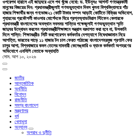
ওপরে
পথ হারালে এই জাদুঘরে এসে পথ খুঁজে নেবো: ড. ইউনূস
৫ আগস্ট গণতন্ত্রকামী
মানুষের বিজয়ের দিন: প্রধানমন্ত্রী
জুলাই গণঅভ্যুত্থান দিবস খুলনা বিশ্ববিদ্যালয়ে পাঁচ
হাজার শিক্ষার্থীর জন্য গণভোজ
২১ কোটি টাকার সম্পদ আড়াই কোটিতে বিক্রির অভিযোগ,
গৃহায়নের প্রকৌশলী কাওসার মোর্শেদকে ঘিরে প্রশ্ন
অ্যাডমিরাল স্টিফেন কেলারকে
প্রধানমন্ত্রী বাংলাদেশের অবস্থান সবসময় শান্তির পক্ষে
জুলাই গণঅভ্যুত্থান স্মৃতি
জাদুঘর উদ্বোধন করলেন প্রধানমন্ত্রী
শিক্ষাঙ্গনে সন্ত্রাস বরদাশত করা হবে না, উসকানি
দিলে শাস্তি: শিক্ষামন্ত্রী
৪ সিটি করপোরেশন কর্মকর্তার দেশত্যাগে নিষেধাজ্ঞা
মান নিয়ে
আপত্তি, ভারতের সাড়ে ১১ হাজার টন চাল ফেরত পাঠাচ্ছে বাংলাদেশ
হরমুজ প্রণালি ফের
চালুর আশা, বিশ্ববাজারে কমল তেলের দাম
নারী কেলেঙ্কারি ও ব্যাংক কর্মকর্তা অপহরণের
অভিযোগে এনসিপি নেতাকে অব্যাহতি
সোম. আগ ১০, ২০২৬
জাতীয়
আন্তর্জাতিক
অর্থনীতি
বিনোদন
রাজনীতি
সমগ্র বাংলাদেশ
মন্ত্রণালয়
ধর্ম
খেলাধুলা
অন্যান্য
অপরাধ ও দুর্নীতি