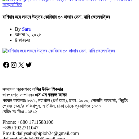
আন্তর্জাতিক
রাশিয়ার হয়ে লড়বে উত্তর কোরিয়ার ৫০ হাজার সেনা, দাবি জেলেনস্কির
By
Sara
আগস্ট ৯, ২০২৬
9 views
Facebook
Instagram
X
Twitter
সম্পাদক প্রকাশকঃ
নাসির উদ্দিন শিকদার
ভারপ্রাপ্ত সম্পাদকঃ
এস এম বদরুল আলম
প্রধান কার্যালয়ঃ ৮৫/১, নয়াপল্টন (৪র্থ তলা), ঢাকা- ১০০০, সোনালি অফসেট, প্রিন্টিং
প্রেসঃ ১৯৪/৪ ফকিরাপুল, মতিঝিল, ঢাকা থেকে প্রকাশিতঃ ১০০০
রেজিঃ নং ডিএ - ১৪১২
Phone: +880 1711588106
+880 1922711047
Email: dailysabujbiplob24@gmail.com
dailysabujbiplob25@gmail.com