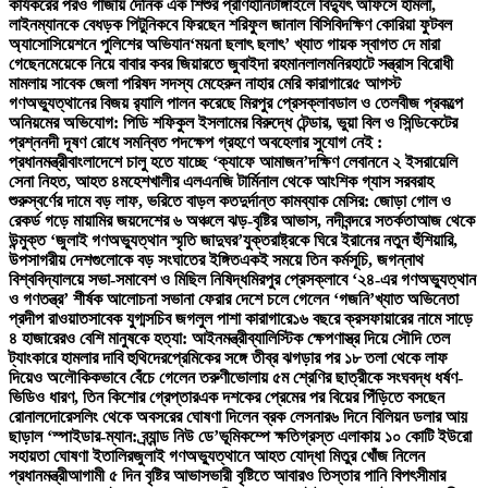
কার্যকরের পরও গাজায় দৈনিক এক শিশুর প্রাণহানি
টাঙ্গাইলে বিদ্যুৎ অফিসে হামলা,
লাইনম্যানকে বেধড়ক পিটুনি
কবে ফিরছেন শরিফুল জানাল বিসিবি
দক্ষিণ কোরিয়া ফুটবল
অ্যাসোসিয়েশনে পুলিশের অভিযান
‘ময়না ছলাৎ ছলাৎ’ খ্যাত গায়ক স্বাগত দে মারা
গেছেন
মেয়েকে নিয়ে বাবার কবর জিয়ারতে জুবাইদা রহমান
লালমনিরহাটে সন্ত্রাস বিরোধী
মামলায় সাবেক জেলা পরিষদ সদস্য মেহেরুন নাহার মেরি কারাগারে
৫ আগস্ট
গণঅভ্যুত্থানের বিজয় র‍্যালি পালন করেছে মিরপুর প্রেসক্লাব
ডাল ও তেলবীজ প্রকল্পে
অনিয়মের অভিযোগ: পিডি শফিকুল ইসলামের বিরুদ্ধে টেন্ডার, ভুয়া বিল ও সিন্ডিকেটের
প্রশ্ন
নদী দূষণ রোধে সমন্বিত পদক্ষেপ গ্রহণে অবহেলার সুযোগ নেই :
প্রধানমন্ত্রী
বাংলাদেশে চালু হতে যাচ্ছে ‘ক্যাফে আমাজন’
দক্ষিণ লেবাননে ২ ইসরায়েলি
সেনা নিহত, আহত ৪
মহেশখালীর এলএনজি টার্মিনাল থেকে আংশিক গ্যাস সরবরাহ
শুরু
স্বর্ণের দামে বড় লাফ, ভরিতে বাড়ল কত
দুর্দান্ত কামব্যাক মেসির: জোড়া গোল ও
রেকর্ড গড়ে মায়ামির জয়
দেশের ৬ অঞ্চলে ঝড়-বৃষ্টির আভাস, নদীবন্দরে সতর্কতা
আজ থেকে
উন্মুক্ত ‘জুলাই গণঅভ্যুত্থান স্মৃতি জাদুঘর’
যুক্তরাষ্ট্রকে ঘিরে ইরানের নতুন হুঁশিয়ারি,
উপসাগরীয় দেশগুলোকে বড় সংঘাতের ইঙ্গিত
একই সময়ে তিন কর্মসূচি, জগন্নাথ
বিশ্ববিদ্যালয়ে সভা-সমাবেশ ও মিছিল নিষিদ্ধ
মিরপুর প্রেসক্লাবে ‘২৪-এর গণঅভ্যুত্থান
ও গণতন্ত্র’ শীর্ষক আলোচনা সভা
না ফেরার দেশে চলে গেলেন ‘গজনি’খ্যাত অভিনেতা
প্রদীপ রাওয়াত
সাবেক যুগ্মসচিব জগলুল পাশা কারাগারে
১৬ বছরে ক্রসফায়ারের নামে সাড়ে
৪ হাজারেরও বেশি মানুষকে হত্যা: আইনমন্ত্রী
ব্যালিস্টিক ক্ষেপণাস্ত্র দিয়ে সৌদি তেল
ট্যাংকারে হামলার দাবি হুথিদের
প্রেমিকের সঙ্গে তীব্র ঝগড়ার পর ১৮ তলা থেকে লাফ
দিয়েও অলৌকিকভাবে বেঁচে গেলেন তরুণী
ভোলায় ৫ম শ্রেণির ছাত্রীকে সংঘবদ্ধ ধর্ষণ-
ভিডিও ধারণ, তিন কিশোর গ্রেপ্তার
এক দশকের প্রেমের পর বিয়ের পিঁড়িতে বসছেন
রোনালদো
রেসলিং থেকে অবসরের ঘোষণা দিলেন ব্রক লেসনার
৬ দিনে বিলিয়ন ডলার আয়
ছাড়াল ‘স্পাইডার-ম্যান: ব্র্যান্ড নিউ ডে’
ভূমিকম্পে ক্ষতিগ্রস্ত এলাকায় ১০ কোটি ইউরো
সহায়তা ঘোষণা ইতালির
জুলাই গণঅভ্যুত্থানে আহত যোদ্ধা মিতুর খোঁজ নিলেন
প্রধানমন্ত্রী
আগামী ৫ দিন বৃষ্টির আভাস
ভারী বৃষ্টিতে আবারও তিস্তার পানি বিপৎসীমার