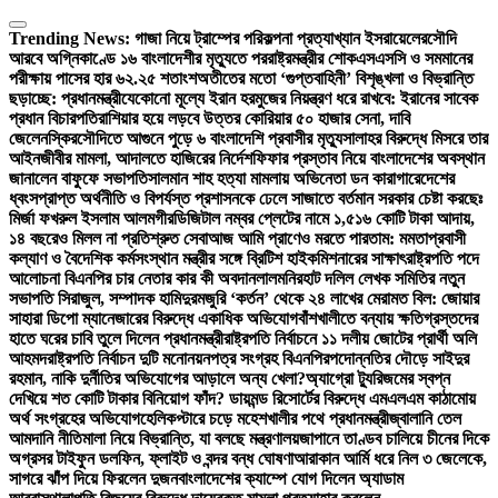
Skip
to
Trending News:
গাজা নিয়ে ট্রাম্পের পরিকল্পনা প্রত্যাখ্যান ইসরায়েলের
সৌদি
content
আরবে অগ্নিকাণ্ডে ১৬ বাংলাদেশীর মৃত্যুতে পররাষ্ট্রমন্ত্রীর শোক
এসএসসি ও সমমানের
পরীক্ষায় পাসের হার ৬২.২৫ শতাংশ
অতীতের মতো ‘গুপ্তবাহিনী’ বিশৃঙ্খলা ও বিভ্রান্তি
ছড়াচ্ছে: প্রধানমন্ত্রী
যেকোনো মূল্যে ইরান হরমুজের নিয়ন্ত্রণ ধরে রাখবে: ইরানের সাবেক
প্রধান বিচারপতি
রাশিয়ার হয়ে লড়বে উত্তর কোরিয়ার ৫০ হাজার সেনা, দাবি
জেলেনস্কির
সৌদিতে আগুনে পুড়ে ৬ বাংলাদেশি প্রবাসীর মৃত্যু
সালাহর বিরুদ্ধে মিসরে তার
আইনজীবীর মামলা, আদালতে হাজিরের নির্দেশ
ফিফার প্রস্তাব নিয়ে বাংলাদেশের অবস্থান
জানালেন বাফুফে সভাপতি
সালমান শাহ হত্যা মামলায় অভিনেতা ডন কারাগারে
দেশের
ধ্বংসপ্রাপ্ত অর্থনীতি ও বিপর্যস্ত প্রশাসনকে ঢেলে সাজাতে বর্তমান সরকার চেষ্টা করছেঃ
মির্জা ফখরুল ইসলাম আলমগীর
ডিজিটাল নম্বর প্লেটের নামে ১,৫১৬ কোটি টাকা আদায়,
১৪ বছরেও মিলল না প্রতিশ্রুত সেবা
আজ আমি প্রাণেও মরতে পারতাম: মমতা
প্রবাসী
কল্যাণ ও বৈদেশিক কর্মসংস্থান মন্ত্রীর সঙ্গে ব্রিটিশ হাইকমিশনারের সাক্ষাৎ
রাষ্ট্রপতি পদে
আলোচনা বিএনপির চার নেতার কার কী অবদান
লালমনিরহাট দলিল লেখক সমিতির নতুন
সভাপতি সিরাজুল, সম্পাদক হামিদুর
মজুরি ‘কর্তন’ থেকে ২৪ লাখের মেরামত বিল: জোয়ার
সাহারা ডিপো ম্যানেজারের বিরুদ্ধে একাধিক অভিযোগ
বাঁশখালীতে বন্যায় ক্ষতিগ্রস্তদের
হাতে ঘরের চাবি তুলে দিলেন প্রধানমন্ত্রী
রাষ্ট্রপতি নির্বাচনে ১১ দলীয় জোটের প্রার্থী অলি
আহমদ
রাষ্ট্রপতি নির্বাচন দুটি মনোনয়নপত্র সংগ্রহ বিএনপির
পদোন্নতির দৌড়ে সাইদুর
রহমান, নাকি দুর্নীতির অভিযোগের আড়ালে অন্য খেলা?
অ্যাগ্রো ট্যুরিজমের স্বপ্ন
দেখিয়ে শত কোটি টাকার বিনিয়োগ ফাঁদ? ডায়মন্ড রিসোর্টের বিরুদ্ধে এমএলএম কাঠামোয়
অর্থ সংগ্রহের অভিযোগ
হেলিকপ্টারে চড়ে মহেশখালীর পথে প্রধানমন্ত্রী
জ্বালানি তেল
আমদানি নীতিমালা নিয়ে বিভ্রান্তি, যা বলছে মন্ত্রণালয়
জাপানে তাণ্ডব চালিয়ে চীনের দিকে
অগ্রসর টাইফুন ডলফিন, ফ্লাইট ও বন্দর বন্ধ ঘোষণা
আরাকান আর্মি ধরে নিল ৩ জেলেকে,
সাগরে ঝাঁপ দিয়ে ফিরলেন দুজন
বাংলাদেশের ক্যাম্পে যোগ দিলেন অ্যাডাম