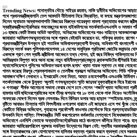
Skip
to
Trending News:
পদোন্নতির দৌড়ে সাইদুর রহমান, নাকি দুর্নীতির অভিযোগের আড়া
content
পথে প্রধানমন্ত্রী
জ্বালানি তেল আমদানি নীতিমালা নিয়ে বিভ্রান্তি, যা বলছে মন্ত্রণালয়
জাপান
দিলেন অ্যাডাম আব্বাস
থালাপতি বিজয়ের বিরুদ্ধে দায়েরকৃত মামলা প্রত্যাহার করলেন স্ত্রী
জ
স্বরাষ্ট্রমন্ত্রী
অস্ট্রেলিয়ায় গমনেচ্ছুদের জন্য হাইকমিশনের সতর্কবার্তা
এসএসসি ও সমমান পরী
১৩ হাজার কোটি টাকার অডিট আপত্তি, অনিয়মের অভিযোগের পরও দায়িত্বে আফজাল
আত্
জামায়াত আমির
গণঅভ্যুত্থানের সঙ্গে প্রথম বেইমানি করেছেন ডা. শফিকুর রহমান: রাশেদ খ
প্রধানমন্ত্রী
গ্রিস উপকূলে দুই শতাধিক অভিবাসনপ্রত্যাশী উদ্ধার, অধিকাংশই বাংলাদেশী ও
বিরুদ্ধে সতর্ক করল পুলিশ
বাংলাদেশসহ ১৪ দেশের সামুদ্রিক প্রতিরক্ষা জোটের কমান্ডার ঘ
একসঙ্গে প্রাণ গেল স্বামী-স্ত্রী
ভিসা আবেদনে তথ্য গোপন, দুই বছর নিষিদ্ধ পাকিস্তানের ক
আমির
র‍্যাব বিলুপ্ত করে আনা হচ্ছে নতুন বাহিনী
মধ্যপ্রাচ্যজুড়ে ব্ল্যাকআউটের হুঁশিয়ারি ইরা
অ্যাসোসিয়েশনে পুলিশের অভিযান
‘ময়না ছলাৎ ছলাৎ’ খ্যাত গায়ক স্বাগত দে মারা গেছেন
ম
পালন করেছে মিরপুর প্রেসক্লাব
ডাল ও তেলবীজ প্রকল্পে অনিয়মের অভিযোগ: পিডি শফিকুল ইস
আমাজন’
দক্ষিণ লেবাননে ২ ইসরায়েলি সেনা নিহত, আহত ৪
মহেশখালীর এলএনজি টার্মিনাল 
সতর্কতা
আজ থেকে উন্মুক্ত ‘জুলাই গণঅভ্যুত্থান স্মৃতি জাদুঘর’
যুক্তরাষ্ট্রকে ঘিরে ইরান
ও গণতন্ত্র’ শীর্ষক আলোচনা সভা
না ফেরার দেশে চলে গেলেন ‘গজনি’খ্যাত অভিনেতা প্রদী
হামলার দাবি হুথিদের
প্রেমিকের সঙ্গে তীব্র ঝগড়ার পর ১৮ তলা থেকে লাফ দিয়েও অলৌকিক
অবসরের ঘোষণা দিলেন ব্রক লেসনার
৬ দিনে বিলিয়ন ডলার আয় ছাড়াল ‘স্পাইডার-ম্যান: ব্র্য
বৃষ্টিতে আবারও তিস্তার পানি বিপৎসীমার ওপরে
পথ হারালে এই জাদুঘরে এসে পথ খুঁজে নেব
কোটিতে বিক্রির অভিযোগ, গৃহায়নের প্রকৌশলী কাওসার মোর্শেদকে ঘিরে প্রশ্ন
অ্যাডমিরাল
উসকানি দিলে শাস্তি: শিক্ষামন্ত্রী
৪ সিটি করপোরেশন কর্মকর্তার দেশত্যাগে নিষেধাজ্ঞা
মান নি
অভিযোগে এনসিপি নেতাকে অব্যাহতি
অস্ট্রেলিয়ার মাঠে বাংলাদেশ কাঁপিয়ে দিতে পারে: হান
জামায়াত আমিরের
পরিবেশ সুরক্ষায় সমন্বিত উদ্যোগের বিকল্প নেই: স্থানীয় সরকারমন্ত্রী
নারা
সঙ্গে উত্তরাঞ্চলের রেল যোগাযোগ
শেখ হাসিনার বক্তব্য প্রচার করলে ব্যবস্থা নেবে সরকার: প