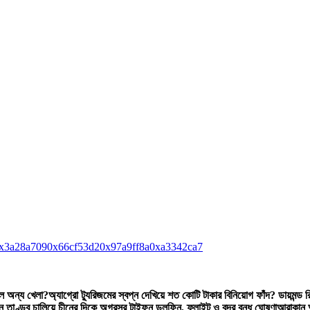
x3a28a709
0x66cf53d2
0x97a9ff8a
0xa3342ca7
লে অন্য খেলা?
অ্যাগ্রো ট্যুরিজমের স্বপ্ন দেখিয়ে শত কোটি টাকার বিনিয়োগ ফাঁদ? ডায়মন্ড
ে তাণ্ডব চালিয়ে চীনের দিকে অগ্রসর টাইফুন ডলফিন, ফ্লাইট ও বন্দর বন্ধ ঘোষণা
আরাকান আ