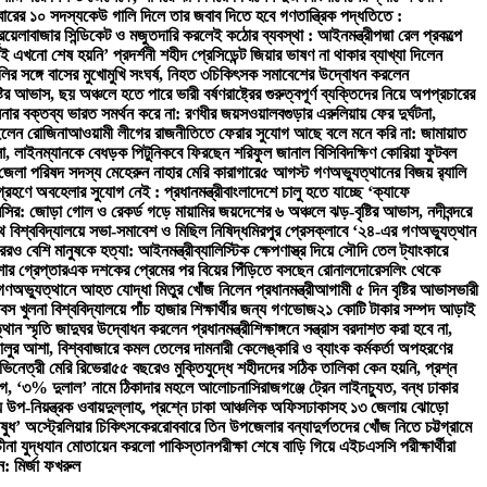
ারের ১০ সদস্য
কেউ গালি দিলে তার জবাব দিতে হবে গণতান্ত্রিক পদ্ধতিতে :
িয়েলা
বাজার সিন্ডিকেট ও মজুতদারি করলেই কঠোর ব্যবস্থা : আইনমন্ত্রী
পদ্মা রেল প্রকল্পে
াই এখনো শেষ হয়নি’ প্রদর্শনী শহীদ প্রেসিডেন্ট জিয়ার ভাষণ না থাকার ব্যাখ্যা দিলেন
লির সঙ্গে বাসের মুখোমুখি সংঘর্ষ, নিহত ৩
চিকিৎসক সমাবেশের উদ্বোধন করলেন
ষ্টির আভাস, ছয় অঞ্চলে হতে পারে ভারী বর্ষণ
রাষ্ট্রের গুরুত্বপূর্ণ ব্যক্তিদের নিয়ে অপপ্রচারের
িনার বক্তব্য ভারত সমর্থন করে না: রণধীর জয়সওয়াল
বগুড়ার এরুলিয়ায় ফের দুর্ঘটনা,
ইলেন রোজিনা
আওয়ামী লীগের রাজনীতিতে ফেরার সুযোগ আছে বলে মনে করি না: জামায়াত
লা, লাইনম্যানকে বেধড়ক পিটুনি
কবে ফিরছেন শরিফুল জানাল বিসিবি
দক্ষিণ কোরিয়া ফুটবল
ক জেলা পরিষদ সদস্য মেহেরুন নাহার মেরি কারাগারে
৫ আগস্ট গণঅভ্যুত্থানের বিজয় র‍্যালি
্রহণে অবহেলার সুযোগ নেই : প্রধানমন্ত্রী
বাংলাদেশে চালু হতে যাচ্ছে ‘ক্যাফে
ক মেসির: জোড়া গোল ও রেকর্ড গড়ে মায়ামির জয়
দেশের ৬ অঞ্চলে ঝড়-বৃষ্টির আভাস, নদীবন্দরে
 বিশ্ববিদ্যালয়ে সভা-সমাবেশ ও মিছিল নিষিদ্ধ
মিরপুর প্রেসক্লাবে ‘২৪-এর গণঅভ্যুত্থান
েরও বেশি মানুষকে হত্যা: আইনমন্ত্রী
ব্যালিস্টিক ক্ষেপণাস্ত্র দিয়ে সৌদি তেল ট্যাংকারে
োর গ্রেপ্তার
এক দশকের প্রেমের পর বিয়ের পিঁড়িতে বসছেন রোনালদো
রেসলিং থেকে
ণঅভ্যুত্থানে আহত যোদ্ধা মিতুর খোঁজ নিলেন প্রধানমন্ত্রী
আগামী ৫ দিন বৃষ্টির আভাস
ভারী
স খুলনা বিশ্ববিদ্যালয়ে পাঁচ হাজার শিক্ষার্থীর জন্য গণভোজ
২১ কোটি টাকার সম্পদ আড়াই
থান স্মৃতি জাদুঘর উদ্বোধন করলেন প্রধানমন্ত্রী
শিক্ষাঙ্গনে সন্ত্রাস বরদাশত করা হবে না,
চালুর আশা, বিশ্ববাজারে কমল তেলের দাম
নারী কেলেঙ্কারি ও ব্যাংক কর্মকর্তা অপহরণের
ভিনেত্রী মেরি রিভেরা
৫৫ বছরেও মুক্তিযুদ্ধে শহীদদের সঠিক তালিকা কেন হয়নি, প্রশ্ন
ভিযোগ, ‘৩% দুলাল’ নামে ঠিকাদার মহলে আলোচনা
সিরাজগঞ্জে ট্রেন লাইনচ্যুত, বন্ধ ঢাকার
িয়ন্ত্রক ওবায়দুল্লাহ, প্রশ্নে ঢাকা আঞ্চলিক অফিস
ঢাকাসহ ১৩ জেলায় ঝোড়ো
ষুধ’ অস্ট্রেলিয়ার চিকিৎসকের
রোববারে তিন উপজেলার বন্যাদুর্গতদের খোঁজ নিতে চট্টগ্রামে
চীনা যুদ্ধযান মোতায়েন করলো পাকিস্তান
পরীক্ষা শেষে বাড়ি গিয়ে এইচএসসি পরীক্ষার্থীরা
: মির্জা ফখরুল