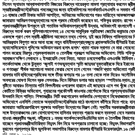
দিলেন অ্যাডাম আব্বাস
থালাপতি বিজয়ের বিরুদ্ধে দায়েরকৃত মামলা প্রত্যাহার করলেন স্ত্রী
জ
স্বরাষ্ট্রমন্ত্রী
অস্ট্রেলিয়ায় গমনেচ্ছুদের জন্য হাইকমিশনের সতর্কবার্তা
এসএসসি ও সমমান পরী
১৩ হাজার কোটি টাকার অডিট আপত্তি, অনিয়মের অভিযোগের পরও দায়িত্বে আফজাল
আত্
জামায়াত আমির
গণঅভ্যুত্থানের সঙ্গে প্রথম বেইমানি করেছেন ডা. শফিকুর রহমান: রাশেদ খ
প্রধানমন্ত্রী
গ্রিস উপকূলে দুই শতাধিক অভিবাসনপ্রত্যাশী উদ্ধার, অধিকাংশই বাংলাদেশী ও
বিরুদ্ধে সতর্ক করল পুলিশ
বাংলাদেশসহ ১৪ দেশের সামুদ্রিক প্রতিরক্ষা জোটের কমান্ডার ঘ
একসঙ্গে প্রাণ গেল স্বামী-স্ত্রী
ভিসা আবেদনে তথ্য গোপন, দুই বছর নিষিদ্ধ পাকিস্তানের ক
আমির
র‍্যাব বিলুপ্ত করে আনা হচ্ছে নতুন বাহিনী
মধ্যপ্রাচ্যজুড়ে ব্ল্যাকআউটের হুঁশিয়ারি ইরা
অ্যাসোসিয়েশনে পুলিশের অভিযান
‘ময়না ছলাৎ ছলাৎ’ খ্যাত গায়ক স্বাগত দে মারা গেছেন
ম
পালন করেছে মিরপুর প্রেসক্লাব
ডাল ও তেলবীজ প্রকল্পে অনিয়মের অভিযোগ: পিডি শফিকুল ইস
আমাজন’
দক্ষিণ লেবাননে ২ ইসরায়েলি সেনা নিহত, আহত ৪
মহেশখালীর এলএনজি টার্মিনাল 
সতর্কতা
আজ থেকে উন্মুক্ত ‘জুলাই গণঅভ্যুত্থান স্মৃতি জাদুঘর’
যুক্তরাষ্ট্রকে ঘিরে ইরান
ও গণতন্ত্র’ শীর্ষক আলোচনা সভা
না ফেরার দেশে চলে গেলেন ‘গজনি’খ্যাত অভিনেতা প্রদী
হামলার দাবি হুথিদের
প্রেমিকের সঙ্গে তীব্র ঝগড়ার পর ১৮ তলা থেকে লাফ দিয়েও অলৌকিক
অবসরের ঘোষণা দিলেন ব্রক লেসনার
৬ দিনে বিলিয়ন ডলার আয় ছাড়াল ‘স্পাইডার-ম্যান: ব্র্য
বৃষ্টিতে আবারও তিস্তার পানি বিপৎসীমার ওপরে
পথ হারালে এই জাদুঘরে এসে পথ খুঁজে নেব
কোটিতে বিক্রির অভিযোগ, গৃহায়নের প্রকৌশলী কাওসার মোর্শেদকে ঘিরে প্রশ্ন
অ্যাডমিরাল
উসকানি দিলে শাস্তি: শিক্ষামন্ত্রী
৪ সিটি করপোরেশন কর্মকর্তার দেশত্যাগে নিষেধাজ্ঞা
মান নি
অভিযোগে এনসিপি নেতাকে অব্যাহতি
অস্ট্রেলিয়ার মাঠে বাংলাদেশ কাঁপিয়ে দিতে পারে: হান
জামায়াত আমিরের
পরিবেশ সুরক্ষায় সমন্বিত উদ্যোগের বিকল্প নেই: স্থানীয় সরকারমন্ত্রী
নারা
সঙ্গে উত্তরাঞ্চলের রেল যোগাযোগ
শেখ হাসিনার বক্তব্য প্রচার করলে ব্যবস্থা নেবে সরকার: প
হাওয়া-বজ্রবৃষ্টির শঙ্কা, নদীবন্দরে ১ নম্বর সতর্কসংকেত
বিএডিসির ডাল ও তৈলবীজ বিভাগের 
যাচ্ছেন প্রধানমন্ত্রী
অতিরিক্ত বিদ্যুৎ বিল নিয়ে অপপ্রচার চালানো হচ্ছে: বিদ্যুৎ বিভাগ
রাশ
বুঝলেন প্রশ্নপত্র ছিল ভুল
ফিফা সভাপতির বিরুদ্ধে মামলার হুঁশিয়ারি উয়েফার
হঠাৎ ১৬ কে
রবি. আগ ৯, ২০২৬