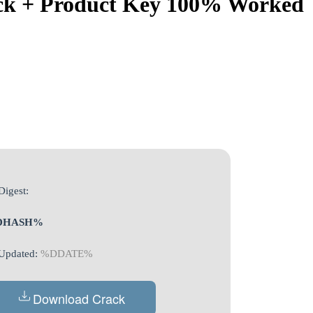
ack + Product Key 100% Worked
Digest:
DHASH%
Updated:
%DDATE%
Download Crack