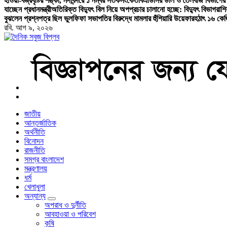
হাওয়া-বজ্রবৃষ্টির শঙ্কা, নদীবন্দরে ১ নম্বর সতর্কসংকেত
বিএডিসির ডাল ও তৈলবীজ বিভাগের 
যাচ্ছেন প্রধানমন্ত্রী
অতিরিক্ত বিদ্যুৎ বিল নিয়ে অপপ্রচার চালানো হচ্ছে: বিদ্যুৎ বিভাগ
রাশ
বুঝলেন প্রশ্নপত্র ছিল ভুল
ফিফা সভাপতির বিরুদ্ধে মামলার হুঁশিয়ারি উয়েফার
হঠাৎ ১৬ কে
রবি. আগ ৯, ২০২৬
বাংলা নিউজ পেপার
জাতীয়
আন্তর্জাতিক
অর্থনীতি
বিনোদন
রাজনীতি
সমগ্র বাংলাদেশ
মন্ত্রণালয়
ধর্ম
খেলাধুলা
অন্যান্য
অপরাধ ও দুর্নীতি
আবহাওয়া ও পরিবেশ
কৃষি