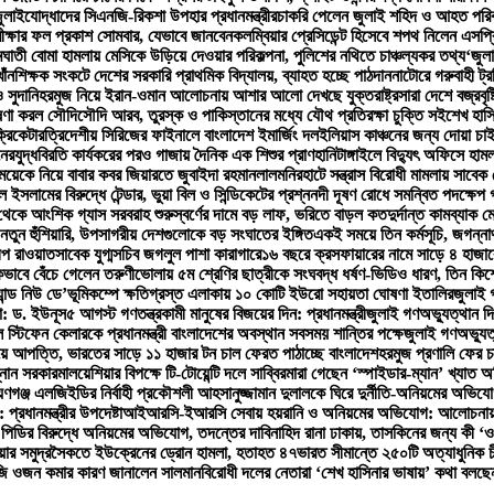
ুলাইযোদ্ধাদের সিএনজি-রিকশা উপহার প্রধানমন্ত্রীর
চাকরি পেলেন জুলাই শহিদ ও আহত পরিব
ক্ষার ফল প্রকাশ সোমবার, যেভাবে জানবেন
কলম্বিয়ার প্রেসিডেন্ট হিসেবে শপথ নিলেন এসপ্র
মঘাতী বোমা হামলায় মেসিকে উড়িয়ে দেওয়ার পরিকল্পনা, পুলিশের নথিতে চাঞ্চল্যকর তথ্য
‘জুল
াঁন
শিক্ষক সংকটে দেশের সরকারি প্রাথমিক বিদ্যালয়, ব্যাহত হচ্ছে পাঠদান
নাটোরে গরুবাহী ট্র
 সুদানি
হরমুজ নিয়ে ইরান-ওমান আলোচনায় আশার আলো দেখছে যুক্তরাষ্ট্র
সারা দেশে বজ্রবৃ
োষণা করল সৌদি
সৌদি আরব, তুরস্ক ও পাকিস্তানের মধ্যে যৌথ প্রতিরক্ষা চুক্তি সই
শেখ হাস
্রিকেটার
ত্রিদেশীয় সিরিজের ফাইনালে বাংলাদেশ ইমার্জিং দল
ইলিয়াস কাঞ্চনের জন্য দোয়া চা
নের
যুদ্ধবিরতি কার্যকরের পরও গাজায় দৈনিক এক শিশুর প্রাণহানি
টাঙ্গাইলে বিদ্যুৎ অফিসে হাম
েয়েকে নিয়ে বাবার কবর জিয়ারতে জুবাইদা রহমান
লালমনিরহাটে সন্ত্রাস বিরোধী মামলায় সাবে
লামের বিরুদ্ধে টেন্ডার, ভুয়া বিল ও সিন্ডিকেটের প্রশ্ন
নদী দূষণ রোধে সমন্বিত পদক্ষেপ গ
থেকে আংশিক গ্যাস সরবরাহ শুরু
স্বর্ণের দামে বড় লাফ, ভরিতে বাড়ল কত
দুর্দান্ত কামব্যা
ের নতুন হুঁশিয়ারি, উপসাগরীয় দেশগুলোকে বড় সংঘাতের ইঙ্গিত
একই সময়ে তিন কর্মসূচি, জগন্নাথ
প রাওয়াত
সাবেক যুগ্মসচিব জগলুল পাশা কারাগারে
১৬ বছরে ক্রসফায়ারের নামে সাড়ে ৪ হাজার
ভাবে বেঁচে গেলেন তরুণী
ভোলায় ৫ম শ্রেণির ছাত্রীকে সংঘবদ্ধ ধর্ষণ-ভিডিও ধারণ, তিন কিশ
ান্ড নিউ ডে’
ভূমিকম্পে ক্ষতিগ্রস্ত এলাকায় ১০ কোটি ইউরো সহায়তা ঘোষণা ইতালির
জুলাই গ
ো: ড. ইউনূস
৫ আগস্ট গণতন্ত্রকামী মানুষের বিজয়ের দিন: প্রধানমন্ত্রী
জুলাই গণঅভ্যুত্থান দিব
 স্টিফেন কেলারকে প্রধানমন্ত্রী বাংলাদেশের অবস্থান সবসময় শান্তির পক্ষে
জুলাই গণঅভ্যুত্
য়ে আপত্তি, ভারতের সাড়ে ১১ হাজার টন চাল ফেরত পাঠাচ্ছে বাংলাদেশ
হরমুজ প্রণালি ফের 
্নান সরকার
মালয়েশিয়ার বিপক্ষে টি-টোয়েন্টি দলে সাব্বির
মারা গেছেন ‘স্পাইডার-ম্যান’ খ্যাত অ
য়ণগঞ্জ এলজিইডির নির্বাহী প্রকৌশলী আহসানুজ্জামান দুলালকে ঘিরে দুর্নীতি-অনিয়মের অ
্রধানমন্ত্রীর উপদেষ্টা
আইআরসি-ইআরসি সেবায় হয়রানি ও অনিয়মের অভিযোগ: আলোচনায় উপ-ন
পিডির বিরুদ্ধে অনিয়মের অভিযোগ, তদন্তের দাবি
নাহিদ রানা ঢাকায়, তাসকিনের জন্য কী ‘ও
িয়ার সমুদ্রসৈকতে ইউক্রেনের ড্রোন হামলা, হতাহত ৪৭
ভারত সীমান্তে ২৫০টি অত্যাধুনিক 
জি ওজন কমার কারণ জানালেন সালমান
বিরোধী দলের নেতারা ‘শেখ হাসিনার ভাষায়’ কথা বলছেন