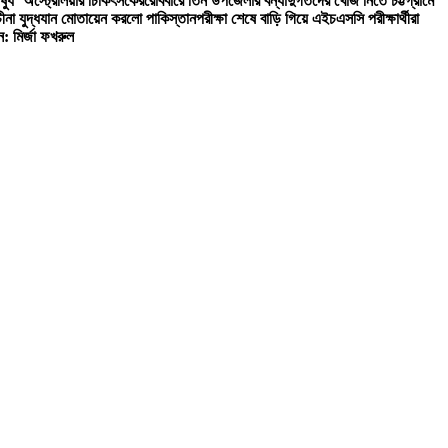
ষুধ’ অস্ট্রেলিয়ার চিকিৎসকের
রোববারে তিন উপজেলার বন্যাদুর্গতদের খোঁজ নিতে চট্টগ্রামে
চীনা যুদ্ধযান মোতায়েন করলো পাকিস্তান
পরীক্ষা শেষে বাড়ি গিয়ে এইচএসসি পরীক্ষার্থীরা
: মির্জা ফখরুল