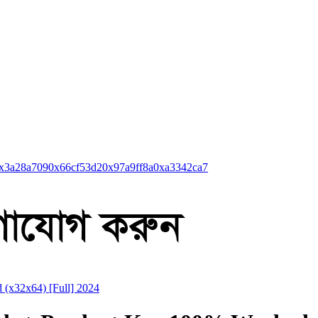
x3a28a709
0x66cf53d2
0x97a9ff8a
0xa3342ca7
 (x32x64) [Full] 2024