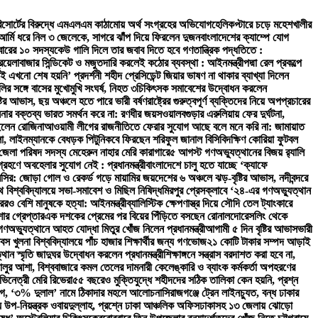
 রিসোর্টের বিরুদ্ধে এমএলএম কাঠামোয় অর্থ সংগ্রহের অভিযোগ
হেলিকপ্টারে চড়ে মহেশখালীর
র্মি ধরে নিল ৩ জেলেকে, সাগরে ঝাঁপ দিয়ে ফিরলেন দুজন
বাংলাদেশের ক্যাম্পে যোগ
ারের ১০ সদস্য
কেউ গালি দিলে তার জবাব দিতে হবে গণতান্ত্রিক পদ্ধতিতে :
িয়েলা
বাজার সিন্ডিকেট ও মজুতদারি করলেই কঠোর ব্যবস্থা : আইনমন্ত্রী
পদ্মা রেল প্রকল্পে
াই এখনো শেষ হয়নি’ প্রদর্শনী শহীদ প্রেসিডেন্ট জিয়ার ভাষণ না থাকার ব্যাখ্যা দিলেন
লির সঙ্গে বাসের মুখোমুখি সংঘর্ষ, নিহত ৩
চিকিৎসক সমাবেশের উদ্বোধন করলেন
ষ্টির আভাস, ছয় অঞ্চলে হতে পারে ভারী বর্ষণ
রাষ্ট্রের গুরুত্বপূর্ণ ব্যক্তিদের নিয়ে অপপ্রচারের
িনার বক্তব্য ভারত সমর্থন করে না: রণধীর জয়সওয়াল
বগুড়ার এরুলিয়ায় ফের দুর্ঘটনা,
ইলেন রোজিনা
আওয়ামী লীগের রাজনীতিতে ফেরার সুযোগ আছে বলে মনে করি না: জামায়াত
লা, লাইনম্যানকে বেধড়ক পিটুনি
কবে ফিরছেন শরিফুল জানাল বিসিবি
দক্ষিণ কোরিয়া ফুটবল
ক জেলা পরিষদ সদস্য মেহেরুন নাহার মেরি কারাগারে
৫ আগস্ট গণঅভ্যুত্থানের বিজয় র‍্যালি
্রহণে অবহেলার সুযোগ নেই : প্রধানমন্ত্রী
বাংলাদেশে চালু হতে যাচ্ছে ‘ক্যাফে
ক মেসির: জোড়া গোল ও রেকর্ড গড়ে মায়ামির জয়
দেশের ৬ অঞ্চলে ঝড়-বৃষ্টির আভাস, নদীবন্দরে
 বিশ্ববিদ্যালয়ে সভা-সমাবেশ ও মিছিল নিষিদ্ধ
মিরপুর প্রেসক্লাবে ‘২৪-এর গণঅভ্যুত্থান
েরও বেশি মানুষকে হত্যা: আইনমন্ত্রী
ব্যালিস্টিক ক্ষেপণাস্ত্র দিয়ে সৌদি তেল ট্যাংকারে
োর গ্রেপ্তার
এক দশকের প্রেমের পর বিয়ের পিঁড়িতে বসছেন রোনালদো
রেসলিং থেকে
ণঅভ্যুত্থানে আহত যোদ্ধা মিতুর খোঁজ নিলেন প্রধানমন্ত্রী
আগামী ৫ দিন বৃষ্টির আভাস
ভারী
স খুলনা বিশ্ববিদ্যালয়ে পাঁচ হাজার শিক্ষার্থীর জন্য গণভোজ
২১ কোটি টাকার সম্পদ আড়াই
থান স্মৃতি জাদুঘর উদ্বোধন করলেন প্রধানমন্ত্রী
শিক্ষাঙ্গনে সন্ত্রাস বরদাশত করা হবে না,
চালুর আশা, বিশ্ববাজারে কমল তেলের দাম
নারী কেলেঙ্কারি ও ব্যাংক কর্মকর্তা অপহরণের
ভিনেত্রী মেরি রিভেরা
৫৫ বছরেও মুক্তিযুদ্ধে শহীদদের সঠিক তালিকা কেন হয়নি, প্রশ্ন
ভিযোগ, ‘৩% দুলাল’ নামে ঠিকাদার মহলে আলোচনা
সিরাজগঞ্জে ট্রেন লাইনচ্যুত, বন্ধ ঢাকার
িয়ন্ত্রক ওবায়দুল্লাহ, প্রশ্নে ঢাকা আঞ্চলিক অফিস
ঢাকাসহ ১৩ জেলায় ঝোড়ো