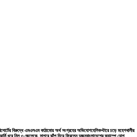
 রিসোর্টের বিরুদ্ধে এমএলএম কাঠামোয় অর্থ সংগ্রহের অভিযোগ
হেলিকপ্টারে চড়ে মহেশখালীর
র্মি ধরে নিল ৩ জেলেকে, সাগরে ঝাঁপ দিয়ে ফিরলেন দুজন
বাংলাদেশের ক্যাম্পে যোগ