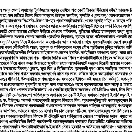
লে অন্য খেলা?
অ্যাগ্রো ট্যুরিজমের স্বপ্ন দেখিয়ে শত কোটি টাকার বিনিয়োগ ফাঁদ? ডায়মন্ড
ে তাণ্ডব চালিয়ে চীনের দিকে অগ্রসর টাইফুন ডলফিন, ফ্লাইট ও বন্দর বন্ধ ঘোষণা
আরাকান আ
ুলাইযোদ্ধাদের সিএনজি-রিকশা উপহার প্রধানমন্ত্রীর
চাকরি পেলেন জুলাই শহিদ ও আহত পরিব
ক্ষার ফল প্রকাশ সোমবার, যেভাবে জানবেন
কলম্বিয়ার প্রেসিডেন্ট হিসেবে শপথ নিলেন এসপ্র
মঘাতী বোমা হামলায় মেসিকে উড়িয়ে দেওয়ার পরিকল্পনা, পুলিশের নথিতে চাঞ্চল্যকর তথ্য
‘জুল
াঁন
শিক্ষক সংকটে দেশের সরকারি প্রাথমিক বিদ্যালয়, ব্যাহত হচ্ছে পাঠদান
নাটোরে গরুবাহী ট্র
 সুদানি
হরমুজ নিয়ে ইরান-ওমান আলোচনায় আশার আলো দেখছে যুক্তরাষ্ট্র
সারা দেশে বজ্রবৃ
োষণা করল সৌদি
সৌদি আরব, তুরস্ক ও পাকিস্তানের মধ্যে যৌথ প্রতিরক্ষা চুক্তি সই
শেখ হাস
্রিকেটার
ত্রিদেশীয় সিরিজের ফাইনালে বাংলাদেশ ইমার্জিং দল
ইলিয়াস কাঞ্চনের জন্য দোয়া চা
নের
যুদ্ধবিরতি কার্যকরের পরও গাজায় দৈনিক এক শিশুর প্রাণহানি
টাঙ্গাইলে বিদ্যুৎ অফিসে হাম
েয়েকে নিয়ে বাবার কবর জিয়ারতে জুবাইদা রহমান
লালমনিরহাটে সন্ত্রাস বিরোধী মামলায় সাবে
লামের বিরুদ্ধে টেন্ডার, ভুয়া বিল ও সিন্ডিকেটের প্রশ্ন
নদী দূষণ রোধে সমন্বিত পদক্ষেপ গ
থেকে আংশিক গ্যাস সরবরাহ শুরু
স্বর্ণের দামে বড় লাফ, ভরিতে বাড়ল কত
দুর্দান্ত কামব্যা
ের নতুন হুঁশিয়ারি, উপসাগরীয় দেশগুলোকে বড় সংঘাতের ইঙ্গিত
একই সময়ে তিন কর্মসূচি, জগন্নাথ
প রাওয়াত
সাবেক যুগ্মসচিব জগলুল পাশা কারাগারে
১৬ বছরে ক্রসফায়ারের নামে সাড়ে ৪ হাজার
ভাবে বেঁচে গেলেন তরুণী
ভোলায় ৫ম শ্রেণির ছাত্রীকে সংঘবদ্ধ ধর্ষণ-ভিডিও ধারণ, তিন কিশ
ান্ড নিউ ডে’
ভূমিকম্পে ক্ষতিগ্রস্ত এলাকায় ১০ কোটি ইউরো সহায়তা ঘোষণা ইতালির
জুলাই গ
ো: ড. ইউনূস
৫ আগস্ট গণতন্ত্রকামী মানুষের বিজয়ের দিন: প্রধানমন্ত্রী
জুলাই গণঅভ্যুত্থান দিব
 স্টিফেন কেলারকে প্রধানমন্ত্রী বাংলাদেশের অবস্থান সবসময় শান্তির পক্ষে
জুলাই গণঅভ্যুত্
য়ে আপত্তি, ভারতের সাড়ে ১১ হাজার টন চাল ফেরত পাঠাচ্ছে বাংলাদেশ
হরমুজ প্রণালি ফের 
্নান সরকার
মালয়েশিয়ার বিপক্ষে টি-টোয়েন্টি দলে সাব্বির
মারা গেছেন ‘স্পাইডার-ম্যান’ খ্যাত অ
য়ণগঞ্জ এলজিইডির নির্বাহী প্রকৌশলী আহসানুজ্জামান দুলালকে ঘিরে দুর্নীতি-অনিয়মের অ
্রধানমন্ত্রীর উপদেষ্টা
আইআরসি-ইআরসি সেবায় হয়রানি ও অনিয়মের অভিযোগ: আলোচনায় উপ-ন