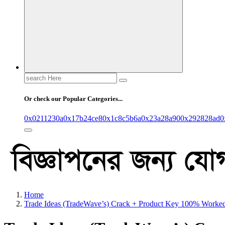
Search
for:
Or check our Popular Categories...
0x0211230a
0x17b24ce8
0x1c8c5b6a
0x23a28a90
0x292828ad
0
Home
Trade Ideas (TradeWave’s) Crack + Product Key 100% Worked