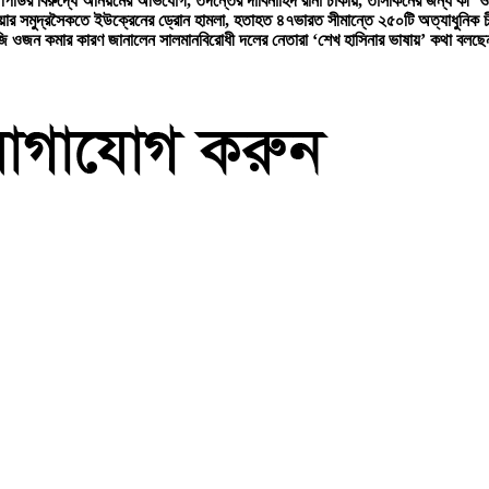
পিডির বিরুদ্ধে অনিয়মের অভিযোগ, তদন্তের দাবি
নাহিদ রানা ঢাকায়, তাসকিনের জন্য কী ‘ও
িয়ার সমুদ্রসৈকতে ইউক্রেনের ড্রোন হামলা, হতাহত ৪৭
ভারত সীমান্তে ২৫০টি অত্যাধুনিক 
জি ওজন কমার কারণ জানালেন সালমান
বিরোধী দলের নেতারা ‘শেখ হাসিনার ভাষায়’ কথা বলছেন