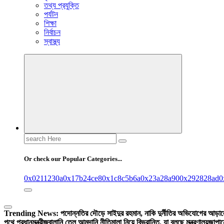
তথ্য প্রযুক্তি
পর্যটন
শিক্ষা
নির্বাচন
স্বাস্থ্য
Search
for:
Or check our Popular Categories...
0x0211230a
0x17b24ce8
0x1c8c5b6a
0x23a28a90
0x292828ad
0
Trending News:
পদোন্নতির দৌড়ে সাইদুর রহমান, নাকি দুর্নীতির অভিযোগের আড়া
পথে প্রধানমন্ত্রী
জ্বালানি তেল আমদানি নীতিমালা নিয়ে বিভ্রান্তি, যা বলছে মন্ত্রণালয়
জাপান