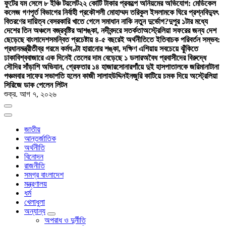
ফুটের যম সেলে ৮ ইঞ্চি টয়লেট
২২ কোটি টাকার প্রকল্পে অনিয়মের অভিযোগ: মেডিকেল
কলেজ গণপূর্ত বিভাগের নির্বাহী প্রকৌশলী মোহাম্মদ তরিকুল ইসলামকে ঘিরে প্রশ্ন
বিদ্যুৎ
বিতরণের দায়িত্ব বেসরকারি খাতে গেলে সমাধান নাকি নতুন দুর্ভোগ?
দুপুর ১টার মধ্যে
দেশের তিন অঞ্চলে বজ্রবৃষ্টির আশঙ্কা, নদীবন্দরে সতর্কতা
অস্ট্রেলিয়া সফরের জন্য দেশ
ছেড়েছে বাংলাদেশ
সমন্বিত প্রচেষ্টায় ৪-৫ বছরেই অর্থনীতিতে ইতিবাচক পরিবর্তন সম্ভব:
প্রধানমন্ত্রী
তীব্র গরমে কর্মঘণ্টা হারানোর শঙ্কা, দক্ষিণ এশিয়ায় সবচেয়ে ঝুঁকিতে
ঢাকা
বিশ্ববাজারে এক দিনেই তেলের দাম বেড়েছে ১ ডলার
অবৈধ প্রবাসীদের বিরুদ্ধে
সৌদির সাঁড়াশি অভিযান, গ্রেফতার ১৪ হাজার
সোনারগাঁয়ে দুই হাসপাতালকে জরিমানা
টানা
পঞ্চমবার সাফের সভাপতি হলেন কাজী সালাহউদ্দিন
ইনজুরি কাটিয়ে চমক দিয়ে অস্ট্রেলিয়া
সিরিজে ডাক পেলেন লিটন
শুক্র. আগ ৭, ২০২৬
জাতীয়
আন্তর্জাতিক
অর্থনীতি
বিনোদন
রাজনীতি
সমগ্র বাংলাদেশ
মন্ত্রণালয়
ধর্ম
খেলাধুলা
অন্যান্য
অপরাধ ও দুর্নীতি