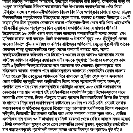
পিডির বিরুদ্ধে অনিয়মের অভিযোগ, তদন্তের দাবি
নাহিদ রানা ঢাকায়, তাসকিনের জন্য কী
‘ওষুধ’ অস্ট্রেলিয়ার চিকিৎসকের
রোববারে তিন উপজেলার বন্যাদুর্গতদের খোঁজ নিতে
চট্টগ্রামে যাচ্ছেন প্রধানমন্ত্রী
অতিরিক্ত বিদ্যুৎ বিল নিয়ে অপপ্রচার চালানো হচ্ছে: বিদ্যুৎ
বিভাগ
রাশিয়ার সমুদ্রসৈকতে ইউক্রেনের ড্রোন হামলা, হতাহত ৪৭
ভারত সীমান্তে ২৫০টি
অত্যাধুনিক চীনা যুদ্ধযান মোতায়েন করলো পাকিস্তান
পরীক্ষা শেষে বাড়ি গিয়ে এইচএসসি
পরীক্ষার্থীরা বুঝলেন প্রশ্নপত্র ছিল ভুল
ফিফা সভাপতির বিরুদ্ধে মামলার হুঁশিয়ারি
উয়েফার
হঠাৎ ১৬ কেজি ওজন কমার কারণ জানালেন সালমান
বিরোধী দলের নেতারা ‘শেখ
হাসিনার ভাষায়’ কথা বলছেন: মির্জা ফখরুল
হাম ও উপসর্গে মৃত্যু ৮৫০ ছুঁইছুঁই
পূর্ব রেলের
সংকেত বিভাগে টেন্ডার অনিয়ম ও কমিশন বাণিজ্যের অভিযোগ, কেন্দ্রে প্রকৌশলী তারেক
মোহাম্মদ শামছ্ তুষার
বেনজীরের অন্য দেশের পাসপোর্ট থাকতে পারে, সন্দেহ
স্বরাষ্ট্রমন্ত্রীর
দুদক কমিশনার পদে নিয়োগের গুঞ্জনের মধ্যে আবারও আলোচনায় সাবেক
কাস্টমস কমিশনার হাফিজুর রহমান
রাজধানীর সড়কে শৃঙ্খলা: তিনবারের দরপত্রেও কাজ
হয়নি ৯ ট্রাফিক সিগন্যালে
ইরানের সঙ্গে আলোচনা শুরু সোমবার: ট্রাম্প
বাড়তে পারে
মন্ত্রিসভার আকার, বদলাতে পারে দায়িত্ব
সুদানের আদালতে সেনাবাহিনীর ড্রোন হামলায়
নিহত ৩৫
কেন্দ্রীয় নেতৃবৃন্দের আগমনকে ঘিরে বাংলাদেশ সেন্ট্রাল প্রেসক্লাব কক্সবাজার
জেলা কমিটির প্রস্তুতি সভা অনুষ্ঠিত
তিন দিনের মধ্যে স্বল্পমেয়াদি বন্যার আশঙ্কা,
প্লাবিত হতে পারে যেসব জেলা
জুলাইয়ে রেমিট্যান্স এসেছে ২৮৫ কোটি ডলার
দাবানল
নেভানোর সময় মাঝ আকাশে দুই হেলিকপ্টারের সংঘর্ষ
পাকিস্তানে বিক্ষোভস্থলের মাঝে
আত্মঘাতী বোমা হামলা, নিহত ৭
টাঙ্গুয়ার হাওরে প্রবেশে নিষেধাজ্ঞা
রিকার্ভ মিক্সড টিম ইভেন্টে
বাংলাদেশের শিমুর স্বর্ণ জয়
বিশ্বকাপ ফাইনালের ১৩ দিন পর মাঠে মেসি, নেমেই হতবাক
করলেন
কঙ্গনা ও হৃত্বিকের পুরোনো বিরোধে নতুন ডালপালা
সাংবাদিকতায় বিশেষ অবদানের
স্বীকৃতি, বিচারপতি মীর হাসমত আলীর হাত থেকে সম্মাননা পেলেন সুমন খান
১২ কেজির
এলপিজির দাম বাড়ল ৭০ টাকা
আমরা ফ্যাসিস্ট ব্যবস্থা থেকে বেরিয়ে আসতে সক্ষম হয়েছি
: মির্জা ফখরুল
ইরান যুদ্ধের জেরে তেল কোম্পানির রেকর্ড মুনাফা, যুক্তরাষ্ট্রে রাজনৈতিক
চাপ বাড়ছে
গণপূর্তের প্রকৌশলী বদরুল আলম খানের বিরুদ্ধে অপপ্রচার
৩ ফুট বাই ৪