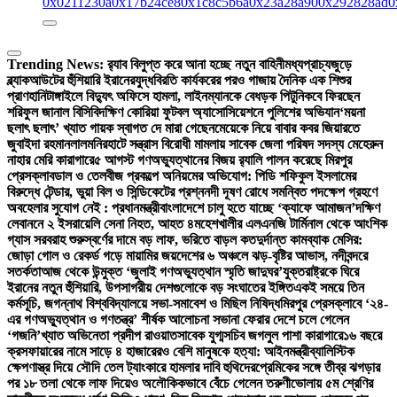
0x0211230a
0x17b24ce8
0x1c8c5b6a
0x23a28a90
0x292828ad
0
Trending News:
র‍্যাব বিলুপ্ত করে আনা হচ্ছে নতুন বাহিনী
মধ্যপ্রাচ্যজুড়ে
ব্ল্যাকআউটের হুঁশিয়ারি ইরানের
যুদ্ধবিরতি কার্যকরের পরও গাজায় দৈনিক এক শিশুর
প্রাণহানি
টাঙ্গাইলে বিদ্যুৎ অফিসে হামলা, লাইনম্যানকে বেধড়ক পিটুনি
কবে ফিরছেন
শরিফুল জানাল বিসিবি
দক্ষিণ কোরিয়া ফুটবল অ্যাসোসিয়েশনে পুলিশের অভিযান
‘ময়না
ছলাৎ ছলাৎ’ খ্যাত গায়ক স্বাগত দে মারা গেছেন
মেয়েকে নিয়ে বাবার কবর জিয়ারতে
জুবাইদা রহমান
লালমনিরহাটে সন্ত্রাস বিরোধী মামলায় সাবেক জেলা পরিষদ সদস্য মেহেরুন
নাহার মেরি কারাগারে
৫ আগস্ট গণঅভ্যুত্থানের বিজয় র‍্যালি পালন করেছে মিরপুর
প্রেসক্লাব
ডাল ও তেলবীজ প্রকল্পে অনিয়মের অভিযোগ: পিডি শফিকুল ইসলামের
বিরুদ্ধে টেন্ডার, ভুয়া বিল ও সিন্ডিকেটের প্রশ্ন
নদী দূষণ রোধে সমন্বিত পদক্ষেপ গ্রহণে
অবহেলার সুযোগ নেই : প্রধানমন্ত্রী
বাংলাদেশে চালু হতে যাচ্ছে ‘ক্যাফে আমাজন’
দক্ষিণ
লেবাননে ২ ইসরায়েলি সেনা নিহত, আহত ৪
মহেশখালীর এলএনজি টার্মিনাল থেকে আংশিক
গ্যাস সরবরাহ শুরু
স্বর্ণের দামে বড় লাফ, ভরিতে বাড়ল কত
দুর্দান্ত কামব্যাক মেসির:
জোড়া গোল ও রেকর্ড গড়ে মায়ামির জয়
দেশের ৬ অঞ্চলে ঝড়-বৃষ্টির আভাস, নদীবন্দরে
সতর্কতা
আজ থেকে উন্মুক্ত ‘জুলাই গণঅভ্যুত্থান স্মৃতি জাদুঘর’
যুক্তরাষ্ট্রকে ঘিরে
ইরানের নতুন হুঁশিয়ারি, উপসাগরীয় দেশগুলোকে বড় সংঘাতের ইঙ্গিত
একই সময়ে তিন
কর্মসূচি, জগন্নাথ বিশ্ববিদ্যালয়ে সভা-সমাবেশ ও মিছিল নিষিদ্ধ
মিরপুর প্রেসক্লাবে ‘২৪-
এর গণঅভ্যুত্থান ও গণতন্ত্র’ শীর্ষক আলোচনা সভা
না ফেরার দেশে চলে গেলেন
‘গজনি’খ্যাত অভিনেতা প্রদীপ রাওয়াত
সাবেক যুগ্মসচিব জগলুল পাশা কারাগারে
১৬ বছরে
ক্রসফায়ারের নামে সাড়ে ৪ হাজারেরও বেশি মানুষকে হত্যা: আইনমন্ত্রী
ব্যালিস্টিক
ক্ষেপণাস্ত্র দিয়ে সৌদি তেল ট্যাংকারে হামলার দাবি হুথিদের
প্রেমিকের সঙ্গে তীব্র ঝগড়ার
পর ১৮ তলা থেকে লাফ দিয়েও অলৌকিকভাবে বেঁচে গেলেন তরুণী
ভোলায় ৫ম শ্রেণির