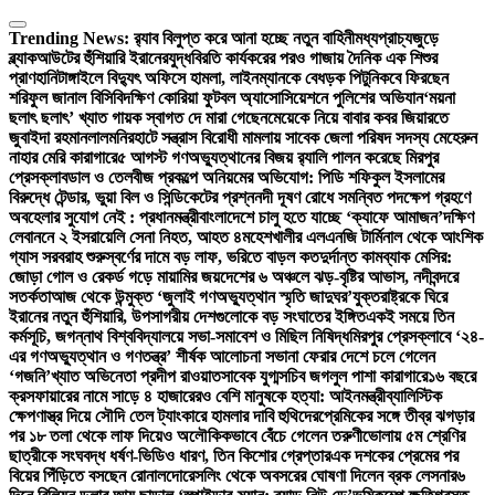
Skip
to
Trending News:
র‍্যাব বিলুপ্ত করে আনা হচ্ছে নতুন বাহিনী
মধ্যপ্রাচ্যজুড়ে
content
ব্ল্যাকআউটের হুঁশিয়ারি ইরানের
যুদ্ধবিরতি কার্যকরের পরও গাজায় দৈনিক এক শিশুর
প্রাণহানি
টাঙ্গাইলে বিদ্যুৎ অফিসে হামলা, লাইনম্যানকে বেধড়ক পিটুনি
কবে ফিরছেন
শরিফুল জানাল বিসিবি
দক্ষিণ কোরিয়া ফুটবল অ্যাসোসিয়েশনে পুলিশের অভিযান
‘ময়না
ছলাৎ ছলাৎ’ খ্যাত গায়ক স্বাগত দে মারা গেছেন
মেয়েকে নিয়ে বাবার কবর জিয়ারতে
জুবাইদা রহমান
লালমনিরহাটে সন্ত্রাস বিরোধী মামলায় সাবেক জেলা পরিষদ সদস্য মেহেরুন
নাহার মেরি কারাগারে
৫ আগস্ট গণঅভ্যুত্থানের বিজয় র‍্যালি পালন করেছে মিরপুর
প্রেসক্লাব
ডাল ও তেলবীজ প্রকল্পে অনিয়মের অভিযোগ: পিডি শফিকুল ইসলামের
বিরুদ্ধে টেন্ডার, ভুয়া বিল ও সিন্ডিকেটের প্রশ্ন
নদী দূষণ রোধে সমন্বিত পদক্ষেপ গ্রহণে
অবহেলার সুযোগ নেই : প্রধানমন্ত্রী
বাংলাদেশে চালু হতে যাচ্ছে ‘ক্যাফে আমাজন’
দক্ষিণ
লেবাননে ২ ইসরায়েলি সেনা নিহত, আহত ৪
মহেশখালীর এলএনজি টার্মিনাল থেকে আংশিক
গ্যাস সরবরাহ শুরু
স্বর্ণের দামে বড় লাফ, ভরিতে বাড়ল কত
দুর্দান্ত কামব্যাক মেসির:
জোড়া গোল ও রেকর্ড গড়ে মায়ামির জয়
দেশের ৬ অঞ্চলে ঝড়-বৃষ্টির আভাস, নদীবন্দরে
সতর্কতা
আজ থেকে উন্মুক্ত ‘জুলাই গণঅভ্যুত্থান স্মৃতি জাদুঘর’
যুক্তরাষ্ট্রকে ঘিরে
ইরানের নতুন হুঁশিয়ারি, উপসাগরীয় দেশগুলোকে বড় সংঘাতের ইঙ্গিত
একই সময়ে তিন
কর্মসূচি, জগন্নাথ বিশ্ববিদ্যালয়ে সভা-সমাবেশ ও মিছিল নিষিদ্ধ
মিরপুর প্রেসক্লাবে ‘২৪-
এর গণঅভ্যুত্থান ও গণতন্ত্র’ শীর্ষক আলোচনা সভা
না ফেরার দেশে চলে গেলেন
‘গজনি’খ্যাত অভিনেতা প্রদীপ রাওয়াত
সাবেক যুগ্মসচিব জগলুল পাশা কারাগারে
১৬ বছরে
ক্রসফায়ারের নামে সাড়ে ৪ হাজারেরও বেশি মানুষকে হত্যা: আইনমন্ত্রী
ব্যালিস্টিক
ক্ষেপণাস্ত্র দিয়ে সৌদি তেল ট্যাংকারে হামলার দাবি হুথিদের
প্রেমিকের সঙ্গে তীব্র ঝগড়ার
পর ১৮ তলা থেকে লাফ দিয়েও অলৌকিকভাবে বেঁচে গেলেন তরুণী
ভোলায় ৫ম শ্রেণির
ছাত্রীকে সংঘবদ্ধ ধর্ষণ-ভিডিও ধারণ, তিন কিশোর গ্রেপ্তার
এক দশকের প্রেমের পর
বিয়ের পিঁড়িতে বসছেন রোনালদো
রেসলিং থেকে অবসরের ঘোষণা দিলেন ব্রক লেসনার
৬