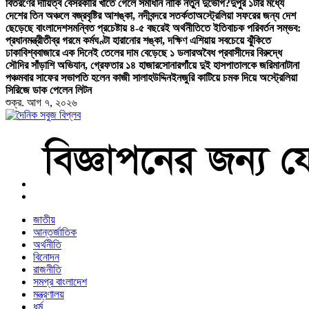
বিতরণের দায়িত্ব বেসরকারি খাতে গেলে সমাধান নাকি নতুন দুর্ভোগ?
দুপুর ১টার মধ্যে
দেশের তিন অঞ্চলে বজ্রবৃষ্টির আশঙ্কা, নদীবন্দরে সতর্কতা
অস্ট্রেলিয়া সফরের জন্য দেশ
ছেড়েছে বাংলাদেশ
সমন্বিত প্রচেষ্টায় ৪-৫ বছরেই অর্থনীতিতে ইতিবাচক পরিবর্তন সম্ভব:
প্রধানমন্ত্রী
তীব্র গরমে কর্মঘণ্টা হারানোর শঙ্কা, দক্ষিণ এশিয়ায় সবচেয়ে ঝুঁকিতে
ঢাকা
বিশ্ববাজারে এক দিনেই তেলের দাম বেড়েছে ১ ডলার
অবৈধ প্রবাসীদের বিরুদ্ধে
সৌদির সাঁড়াশি অভিযান, গ্রেফতার ১৪ হাজার
সোনারগাঁয়ে দুই হাসপাতালকে জরিমানা
টানা
পঞ্চমবার সাফের সভাপতি হলেন কাজী সালাহউদ্দিন
ইনজুরি কাটিয়ে চমক দিয়ে অস্ট্রেলিয়া
সিরিজে ডাক পেলেন লিটন
শুক্র. আগ ৭, ২০২৬
বাংলা নিউজ পেপার
জাতীয়
আন্তর্জাতিক
অর্থনীতি
বিনোদন
রাজনীতি
সমগ্র বাংলাদেশ
মন্ত্রণালয়
ধর্ম