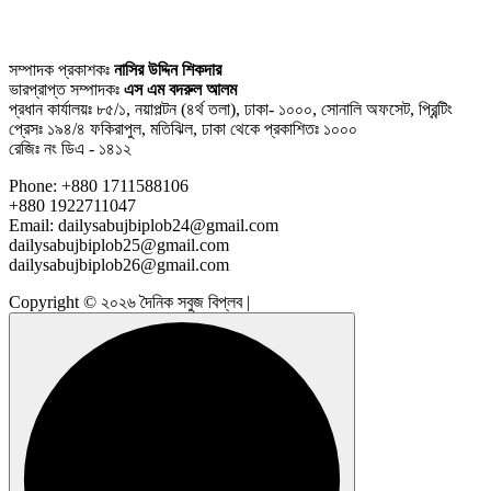
সম্পাদক প্রকাশকঃ
নাসির উদ্দিন শিকদার
ভারপ্রাপ্ত সম্পাদকঃ
এস এম বদরুল আলম
প্রধান কার্যালয়ঃ ৮৫/১, নয়াপল্টন (৪র্থ তলা), ঢাকা- ১০০০, সোনালি অফসেট, প্রিন্টিং
প্রেসঃ ১৯৪/৪ ফকিরাপুল, মতিঝিল, ঢাকা থেকে প্রকাশিতঃ ১০০০
রেজিঃ নং ডিএ - ১৪১২
Phone: +880 1711588106
+880 1922711047
Email: dailysabujbiplob24@gmail.com
dailysabujbiplob25@gmail.com
dailysabujbiplob26@gmail.com
Copyright © ২০২৬ দৈনিক সবুজ বিপ্লব |