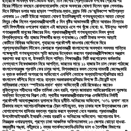
ছাত্রীকে সংঘবদ্ধ ধর্ষণ-ভিডিও ধারণ, তিন কিশোর গ্রেপ্তার
এক দশকের প্রেমের পর
বিয়ের পিঁড়িতে বসছেন রোনালদো
রেসলিং থেকে অবসরের ঘোষণা দিলেন ব্রক লেসনার
৬
দিনে বিলিয়ন ডলার আয় ছাড়াল ‘স্পাইডার-ম্যান: ব্র্যান্ড নিউ ডে’
ভূমিকম্পে ক্ষতিগ্রস্ত
এলাকায় ১০ কোটি ইউরো সহায়তা ঘোষণা ইতালির
জুলাই গণঅভ্যুত্থানে আহত যোদ্ধা
মিতুর খোঁজ নিলেন প্রধানমন্ত্রী
আগামী ৫ দিন বৃষ্টির আভাস
ভারী বৃষ্টিতে আবারও তিস্তার
পানি বিপৎসীমার ওপরে
পথ হারালে এই জাদুঘরে এসে পথ খুঁজে নেবো: ড. ইউনূস
৫ আগস্ট
গণতন্ত্রকামী মানুষের বিজয়ের দিন: প্রধানমন্ত্রী
জুলাই গণঅভ্যুত্থান দিবস খুলনা
বিশ্ববিদ্যালয়ে পাঁচ হাজার শিক্ষার্থীর জন্য গণভোজ
২১ কোটি টাকার সম্পদ আড়াই
কোটিতে বিক্রির অভিযোগ, গৃহায়নের প্রকৌশলী কাওসার মোর্শেদকে ঘিরে
প্রশ্ন
অ্যাডমিরাল স্টিফেন কেলারকে প্রধানমন্ত্রী বাংলাদেশের অবস্থান সবসময় শান্তির
পক্ষে
জুলাই গণঅভ্যুত্থান স্মৃতি জাদুঘর উদ্বোধন করলেন প্রধানমন্ত্রী
শিক্ষাঙ্গনে সন্ত্রাস
বরদাশত করা হবে না, উসকানি দিলে শাস্তি: শিক্ষামন্ত্রী
৪ সিটি করপোরেশন কর্মকর্তার
দেশত্যাগে নিষেধাজ্ঞা
মান নিয়ে আপত্তি, ভারতের সাড়ে ১১ হাজার টন চাল ফেরত পাঠাচ্ছে
বাংলাদেশ
হরমুজ প্রণালি ফের চালুর আশা, বিশ্ববাজারে কমল তেলের দাম
নারী কেলেঙ্কারি
ও ব্যাংক কর্মকর্তা অপহরণের অভিযোগে এনসিপি নেতাকে অব্যাহতি
অস্ট্রেলিয়ার মাঠে
বাংলাদেশ কাঁপিয়ে দিতে পারে: হান্নান সরকার
মালয়েশিয়ার বিপক্ষে টি-টোয়েন্টি দলে
সাব্বির
মারা গেছেন ‘স্পাইডার-ম্যান’ খ্যাত অভিনেত্রী মেরি রিভেরা
৫৫ বছরেও
মুক্তিযুদ্ধে শহীদদের সঠিক তালিকা কেন হয়নি, প্রশ্ন জামায়াত আমিরের
পরিবেশ সুরক্ষায়
সমন্বিত উদ্যোগের বিকল্প নেই: স্থানীয় সরকারমন্ত্রী
নারায়ণগঞ্জ এলজিইডির নির্বাহী
প্রকৌশলী আহসানুজ্জামান দুলালকে ঘিরে দুর্নীতি-অনিয়মের অভিযোগ, ‘৩% দুলাল’ নামে
ঠিকাদার মহলে আলোচনা
সিরাজগঞ্জে ট্রেন লাইনচ্যুত, বন্ধ ঢাকার সঙ্গে উত্তরাঞ্চলের রেল
যোগাযোগ
শেখ হাসিনার বক্তব্য প্রচার করলে ব্যবস্থা নেবে সরকার: প্রধানমন্ত্রীর
উপদেষ্টা
আইআরসি-ইআরসি সেবায় হয়রানি ও অনিয়মের অভিযোগ: আলোচনায় উপ-
নিয়ন্ত্রক ওবায়দুল্লাহ, প্রশ্নে ঢাকা আঞ্চলিক অফিস
ঢাকাসহ ১৩ জেলায় ঝোড়ো হাওয়া-
বজ্রবৃষ্টির শঙ্কা, নদীবন্দরে ১ নম্বর সতর্কসংকেত
বিএডিসির ডাল ও তৈলবীজ বিভাগের