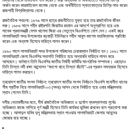
বিদ্যালয় থেকে এসএসসি পাস করেন। উচ্চ মাধ্যমিক ও অর্থনীতিতে স্নাতক ডিগ্রি
অর্জন করেন কারমাইকেল কলেজ থেকে এবং অর্থনীতিতে স্নাতকোত্তর ডিগ্রি লাভ করেন
রাজশাহী বিশ্ববিদ্যালয় থেকে।
রাজনৈতিক পথচলা: ১৯৭৬ সালে ছাত্র রাজনীতিতে যুক্ত হয়ে তার রাজনৈতিক জীবন
শুরু। ১৯৮৬ সালে শহীদ রাষ্ট্রপতি জিয়াউর রহমান এর আদর্শে অনুপ্রাণিত হয়ে এবং
সাবেক প্রধানমন্ত্রী বেগম খালেদা জিয়া এর নেতৃত্বে বিএনপিতে যোগ দেন। একই বছর
লালমনিরহাট সদর উপজেলার বড়বাড়ী ইউনিয়নে শহীদ আবুল কাশেম মহাবিদ্যালয় প্রতিষ্ঠা
করেন এবং অধ্যক্ষ হিসেবে দায়িত্ব পালন করেন।
১৯৯০ সালে লালমনিরহাট সদর উপজেলা পরিষদের চেয়ারম্যান নির্বাচিত হন। ১৯৯১ সালে
লালমনিরহাট জেলা বিএনপির সভাপতি নির্বাচিত হয়ে অদ্যাবধি দায়িত্ব পালন করে
আসছেন। বর্তমানে তিনি বিএনপির জাতীয় নির্বাহী কমিটির সাংগঠনিক সম্পাদক। এছাড়াও
তিনি তিস্তা নদী রক্ষা আন্দোলন “জাগো বাহে তিস্তা বাঁচাই”-এর প্রধান সমন্বয়ক হিসেবে
দায়িত্ব পালন করছেন।
ত্রয়োদশ জাতীয় সংসদ নির্বাচন: ত্রয়োদশ জাতীয় সংসদ নির্বাচনে বিএনপি মনোনীত ধানের
শীষ প্রতীক নিয়ে লালমনিরহাট-০৩ (সদর) আসন থেকে নির্বাচিত হয়ে এবার মন্ত্রিসভায়
স্থান পেলেন তিনি।
দলীয় নেতাকর্মীদের মতে, দীর্ঘ রাজনৈতিক অভিজ্ঞতা ও দুর্যোগ ব্যবস্থাপনায় পূর্বের
অভিজ্ঞতা কাজে লাগিয়ে পূর্ণ মন্ত্রী হিসেবে তিনি কার্যকর ভূমিকা রাখবেন বলে প্রত্যাশা করা
হচ্ছে। আসাদুল হাবিব দুলু মন্ত্রিসভায় স্থান পাওয়ায় লালমনিরহাট জেলায় আনন্দের
জোয়ার বয়ে যাচ্ছে।