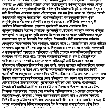
দিনে বিলিয়ন ডলার আয় ছাড়াল ‘স্পাইডার-ম্যান: ব্র্যান্ড নিউ ডে’
ভূমিকম্পে ক্ষতিগ্রস্ত
এলাকায় ১০ কোটি ইউরো সহায়তা ঘোষণা ইতালির
জুলাই গণঅভ্যুত্থানে আহত যোদ্ধা
মিতুর খোঁজ নিলেন প্রধানমন্ত্রী
আগামী ৫ দিন বৃষ্টির আভাস
ভারী বৃষ্টিতে আবারও তিস্তার
পানি বিপৎসীমার ওপরে
পথ হারালে এই জাদুঘরে এসে পথ খুঁজে নেবো: ড. ইউনূস
৫ আগস্ট
গণতন্ত্রকামী মানুষের বিজয়ের দিন: প্রধানমন্ত্রী
জুলাই গণঅভ্যুত্থান দিবস খুলনা
বিশ্ববিদ্যালয়ে পাঁচ হাজার শিক্ষার্থীর জন্য গণভোজ
২১ কোটি টাকার সম্পদ আড়াই
কোটিতে বিক্রির অভিযোগ, গৃহায়নের প্রকৌশলী কাওসার মোর্শেদকে ঘিরে
প্রশ্ন
অ্যাডমিরাল স্টিফেন কেলারকে প্রধানমন্ত্রী বাংলাদেশের অবস্থান সবসময় শান্তির
পক্ষে
জুলাই গণঅভ্যুত্থান স্মৃতি জাদুঘর উদ্বোধন করলেন প্রধানমন্ত্রী
শিক্ষাঙ্গনে সন্ত্রাস
বরদাশত করা হবে না, উসকানি দিলে শাস্তি: শিক্ষামন্ত্রী
৪ সিটি করপোরেশন কর্মকর্তার
দেশত্যাগে নিষেধাজ্ঞা
মান নিয়ে আপত্তি, ভারতের সাড়ে ১১ হাজার টন চাল ফেরত পাঠাচ্ছে
বাংলাদেশ
হরমুজ প্রণালি ফের চালুর আশা, বিশ্ববাজারে কমল তেলের দাম
নারী কেলেঙ্কারি
ও ব্যাংক কর্মকর্তা অপহরণের অভিযোগে এনসিপি নেতাকে অব্যাহতি
অস্ট্রেলিয়ার মাঠে
বাংলাদেশ কাঁপিয়ে দিতে পারে: হান্নান সরকার
মালয়েশিয়ার বিপক্ষে টি-টোয়েন্টি দলে
সাব্বির
মারা গেছেন ‘স্পাইডার-ম্যান’ খ্যাত অভিনেত্রী মেরি রিভেরা
৫৫ বছরেও
মুক্তিযুদ্ধে শহীদদের সঠিক তালিকা কেন হয়নি, প্রশ্ন জামায়াত আমিরের
পরিবেশ সুরক্ষায়
সমন্বিত উদ্যোগের বিকল্প নেই: স্থানীয় সরকারমন্ত্রী
নারায়ণগঞ্জ এলজিইডির নির্বাহী
প্রকৌশলী আহসানুজ্জামান দুলালকে ঘিরে দুর্নীতি-অনিয়মের অভিযোগ, ‘৩% দুলাল’ নামে
ঠিকাদার মহলে আলোচনা
সিরাজগঞ্জে ট্রেন লাইনচ্যুত, বন্ধ ঢাকার সঙ্গে উত্তরাঞ্চলের রেল
যোগাযোগ
শেখ হাসিনার বক্তব্য প্রচার করলে ব্যবস্থা নেবে সরকার: প্রধানমন্ত্রীর
উপদেষ্টা
আইআরসি-ইআরসি সেবায় হয়রানি ও অনিয়মের অভিযোগ: আলোচনায় উপ-
নিয়ন্ত্রক ওবায়দুল্লাহ, প্রশ্নে ঢাকা আঞ্চলিক অফিস
ঢাকাসহ ১৩ জেলায় ঝোড়ো হাওয়া-
বজ্রবৃষ্টির শঙ্কা, নদীবন্দরে ১ নম্বর সতর্কসংকেত
বিএডিসির ডাল ও তৈলবীজ বিভাগের
পিডির বিরুদ্ধে অনিয়মের অভিযোগ, তদন্তের দাবি
নাহিদ রানা ঢাকায়, তাসকিনের জন্য কী
‘ওষুধ’ অস্ট্রেলিয়ার চিকিৎসকের
রোববারে তিন উপজেলার বন্যাদুর্গতদের খোঁজ নিতে