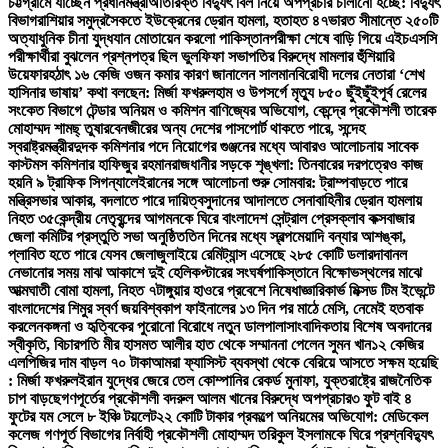
চট্টগ্রামে যাচ্ছেন প্রধানমন্ত্রী
অতিরিক্ত বিদ্যুৎ বিল নিয়ে অপপ্রচার চালানো হচ্ছে: বিদ্যুৎ
বিভাগ
রাশিয়ার সমুদ্রসৈকতে ইউক্রেনের ড্রোন হামলা, হতাহত ৪৭
ভারত সীমান্তে ২৫০টি
অত্যাধুনিক চীনা যুদ্ধযান মোতায়েন করলো পাকিস্তান
পরীক্ষা শেষে বাড়ি গিয়ে এইচএসসি
পরীক্ষার্থীরা বুঝলেন প্রশ্নপত্র ছিল ভুল
ফিফা সভাপতির বিরুদ্ধে মামলার হুঁশিয়ারি
উয়েফার
হঠাৎ ১৬ কেজি ওজন কমার কারণ জানালেন সালমান
বিরোধী দলের নেতারা ‘শেখ
হাসিনার ভাষায়’ কথা বলছেন: মির্জা ফখরুল
হাম ও উপসর্গে মৃত্যু ৮৫০ ছুঁইছুঁই
পূর্ব রেলের
সংকেত বিভাগে টেন্ডার অনিয়ম ও কমিশন বাণিজ্যের অভিযোগ, কেন্দ্রে প্রকৌশলী তারেক
মোহাম্মদ শামছ্ তুষার
বেনজীরের অন্য দেশের পাসপোর্ট থাকতে পারে, সন্দেহ
স্বরাষ্ট্রমন্ত্রীর
দুদক কমিশনার পদে নিয়োগের গুঞ্জনের মধ্যে আবারও আলোচনায় সাবেক
কাস্টমস কমিশনার হাফিজুর রহমান
রাজধানীর সড়কে শৃঙ্খলা: তিনবারের দরপত্রেও কাজ
হয়নি ৯ ট্রাফিক সিগন্যালে
ইরানের সঙ্গে আলোচনা শুরু সোমবার: ট্রাম্প
বাড়তে পারে
মন্ত্রিসভার আকার, বদলাতে পারে দায়িত্ব
সুদানের আদালতে সেনাবাহিনীর ড্রোন হামলায়
নিহত ৩৫
কেন্দ্রীয় নেতৃবৃন্দের আগমনকে ঘিরে বাংলাদেশ সেন্ট্রাল প্রেসক্লাব কক্সবাজার
জেলা কমিটির প্রস্তুতি সভা অনুষ্ঠিত
তিন দিনের মধ্যে স্বল্পমেয়াদি বন্যার আশঙ্কা,
প্লাবিত হতে পারে যেসব জেলা
জুলাইয়ে রেমিট্যান্স এসেছে ২৮৫ কোটি ডলার
দাবানল
নেভানোর সময় মাঝ আকাশে দুই হেলিকপ্টারের সংঘর্ষ
পাকিস্তানে বিক্ষোভস্থলের মাঝে
আত্মঘাতী বোমা হামলা, নিহত ৭
টাঙ্গুয়ার হাওরে প্রবেশে নিষেধাজ্ঞা
রিকার্ভ মিক্সড টিম ইভেন্টে
বাংলাদেশের শিমুর স্বর্ণ জয়
বিশ্বকাপ ফাইনালের ১৩ দিন পর মাঠে মেসি, নেমেই হতবাক
করলেন
কঙ্গনা ও হৃত্বিকের পুরোনো বিরোধে নতুন ডালপালা
সাংবাদিকতায় বিশেষ অবদানের
স্বীকৃতি, বিচারপতি মীর হাসমত আলীর হাত থেকে সম্মাননা পেলেন সুমন খান
১২ কেজির
এলপিজির দাম বাড়ল ৭০ টাকা
আমরা ফ্যাসিস্ট ব্যবস্থা থেকে বেরিয়ে আসতে সক্ষম হয়েছি
: মির্জা ফখরুল
ইরান যুদ্ধের জেরে তেল কোম্পানির রেকর্ড মুনাফা, যুক্তরাষ্ট্রে রাজনৈতিক
চাপ বাড়ছে
গণপূর্তের প্রকৌশলী বদরুল আলম খানের বিরুদ্ধে অপপ্রচার
৩ ফুট বাই ৪
ফুটের যম সেলে ৮ ইঞ্চি টয়লেট
২২ কোটি টাকার প্রকল্পে অনিয়মের অভিযোগ: মেডিকেল
কলেজ গণপূর্ত বিভাগের নির্বাহী প্রকৌশলী মোহাম্মদ তরিকুল ইসলামকে ঘিরে প্রশ্ন
বিদ্যুৎ