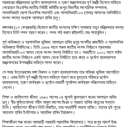
সরকারের মন্ত্রিসভায় দুর্যোগ ব্যবস্থাপনা ও ত্রাণ মন্ত্রণালয়ের পূর্ণ মন্ত্রী হিসেবে দায়িত্ব
পেয়েছেন বিএনপির জাতীয় নির্বাহী কমিটির রংপুর বিভাগীয় সাংগঠনিক সম্পাদক,
লালমনিরহাট জেলা বিএনপির সভাপতি এবং লালমনিরহাট-০৩ (সদর) আসনের নবনির্বাচিত
সংসদ সদস্য অধ্যক্ষ আসাদুল হাবিব দুলু।
মঙ্গলবার (১৭ ফেব্রুয়ারি) বিকেলে জাতীয় সংসদের দক্ষিণ প্লাজায় নতুন মন্ত্রিসভার সদস্য
হিসেবে তিনি শপথ গ্রহণ করেন। শপথ পাঠ করান রাষ্ট্রপতি মোঃ সাহাবুদ্দিন।
পূর্ব অভিজ্ঞতা ও প্রশাসনিক ভূমিকা: আসাদুল হাবিব দুলুর সংসদীয় রাজনীতি ও প্রশাসনিক
অভিজ্ঞতা দীর্ঘদিনের। তিনি ১৯৯৬ সালে পঞ্চম জাতীয় সংসদ নির্বাচনে প্রথমবার
লালমনিরহাট-০৩ আসন থেকে সংসদ সদস্য নির্বাচিত হন। পরবর্তীতে ২০০১ সালে অষ্টম
জাতীয় সংসদ নির্বাচনে একই আসন থেকে নির্বাচিত হয়ে খাদ্য ও দুর্যোগ ব্যবস্থাপনা
মন্ত্রণালয়ের উপমন্ত্রীর দায়িত্ব পালন করেন।
সে সময় উত্তরবঙ্গের মঙ্গা নিরসন ও ত্রাণ ব্যবস্থাপনায় তার সক্রিয় ভূমিকা আলোচিত
হয়। এবার তিনি পূর্ণ মন্ত্রী হিসেবে দায়িত্ব গ্রহণ করে বৃহত্তর পরিসরে দুর্যোগ
ব্যবস্থাপনা, ত্রাণ কার্যক্রম ও দুর্যোগ-পরবর্তী পুনর্বাসন কার্যক্রম পরিচালনার দায়িত্ব
পেলেন।
শিক্ষা ও ব্যক্তিগত জীবন: ১৯৬০ সালের ০৪ জুলাই জন্মগ্রহণ করেন আসাদুল হাবিব
দুলু। বীর মুক্তিযোদ্ধা শহীদ আবুল কাশেম মিঞা ও প্রয়াত হাবিবা খাতুনের সন্তান
তিনি। ব্যক্তিগত জীবনে তিনি বিবাহিত, তার সহধর্মিণী লায়লা হাবিব। তাদের দুই পুত্র
আহনাফ হাবিব ইনতিসার ও আহমিক হাবিব ইয়ারদান।
শিক্ষাজীবন শুরু করেন আমবাড়ী সরকারি প্রাথমিক বিদ্যালয়ে। পরে রংপুর আদর্শ উচ্চ