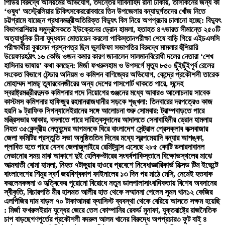
পিডির বিরুদ্ধে অনিয়মের অভিযোগ, তদন্তের দাবি
নাহিদ রানা ঢাকায়, তাসকিনের জন্য কী
‘ওষুধ’ অস্ট্রেলিয়ার চিকিৎসকের
রোববারে তিন উপজেলার বন্যাদুর্গতদের খোঁজ নিতে
চট্টগ্রামে যাচ্ছেন প্রধানমন্ত্রী
অতিরিক্ত বিদ্যুৎ বিল নিয়ে অপপ্রচার চালানো হচ্ছে: বিদ্যুৎ
বিভাগ
রাশিয়ার সমুদ্রসৈকতে ইউক্রেনের ড্রোন হামলা, হতাহত ৪৭
ভারত সীমান্তে ২৫০টি
অত্যাধুনিক চীনা যুদ্ধযান মোতায়েন করলো পাকিস্তান
পরীক্ষা শেষে বাড়ি গিয়ে এইচএসসি
পরীক্ষার্থীরা বুঝলেন প্রশ্নপত্র ছিল ভুল
ফিফা সভাপতির বিরুদ্ধে মামলার হুঁশিয়ারি
উয়েফার
হঠাৎ ১৬ কেজি ওজন কমার কারণ জানালেন সালমান
বিরোধী দলের নেতারা ‘শেখ
হাসিনার ভাষায়’ কথা বলছেন: মির্জা ফখরুল
হাম ও উপসর্গে মৃত্যু ৮৫০ ছুঁইছুঁই
পূর্ব রেলের
সংকেত বিভাগে টেন্ডার অনিয়ম ও কমিশন বাণিজ্যের অভিযোগ, কেন্দ্রে প্রকৌশলী তারেক
মোহাম্মদ শামছ্ তুষার
বেনজীরের অন্য দেশের পাসপোর্ট থাকতে পারে, সন্দেহ
স্বরাষ্ট্রমন্ত্রীর
দুদক কমিশনার পদে নিয়োগের গুঞ্জনের মধ্যে আবারও আলোচনায় সাবেক
কাস্টমস কমিশনার হাফিজুর রহমান
রাজধানীর সড়কে শৃঙ্খলা: তিনবারের দরপত্রেও কাজ
হয়নি ৯ ট্রাফিক সিগন্যালে
ইরানের সঙ্গে আলোচনা শুরু সোমবার: ট্রাম্প
বাড়তে পারে
মন্ত্রিসভার আকার, বদলাতে পারে দায়িত্ব
সুদানের আদালতে সেনাবাহিনীর ড্রোন হামলায়
নিহত ৩৫
কেন্দ্রীয় নেতৃবৃন্দের আগমনকে ঘিরে বাংলাদেশ সেন্ট্রাল প্রেসক্লাব কক্সবাজার
জেলা কমিটির প্রস্তুতি সভা অনুষ্ঠিত
তিন দিনের মধ্যে স্বল্পমেয়াদি বন্যার আশঙ্কা,
প্লাবিত হতে পারে যেসব জেলা
জুলাইয়ে রেমিট্যান্স এসেছে ২৮৫ কোটি ডলার
দাবানল
নেভানোর সময় মাঝ আকাশে দুই হেলিকপ্টারের সংঘর্ষ
পাকিস্তানে বিক্ষোভস্থলের মাঝে
আত্মঘাতী বোমা হামলা, নিহত ৭
টাঙ্গুয়ার হাওরে প্রবেশে নিষেধাজ্ঞা
রিকার্ভ মিক্সড টিম ইভেন্টে
বাংলাদেশের শিমুর স্বর্ণ জয়
বিশ্বকাপ ফাইনালের ১৩ দিন পর মাঠে মেসি, নেমেই হতবাক
করলেন
কঙ্গনা ও হৃত্বিকের পুরোনো বিরোধে নতুন ডালপালা
সাংবাদিকতায় বিশেষ অবদানের
স্বীকৃতি, বিচারপতি মীর হাসমত আলীর হাত থেকে সম্মাননা পেলেন সুমন খান
১২ কেজির
এলপিজির দাম বাড়ল ৭০ টাকা
আমরা ফ্যাসিস্ট ব্যবস্থা থেকে বেরিয়ে আসতে সক্ষম হয়েছি
: মির্জা ফখরুল
ইরান যুদ্ধের জেরে তেল কোম্পানির রেকর্ড মুনাফা, যুক্তরাষ্ট্রে রাজনৈতিক
চাপ বাড়ছে
গণপূর্তের প্রকৌশলী বদরুল আলম খানের বিরুদ্ধে অপপ্রচার
৩ ফুট বাই ৪