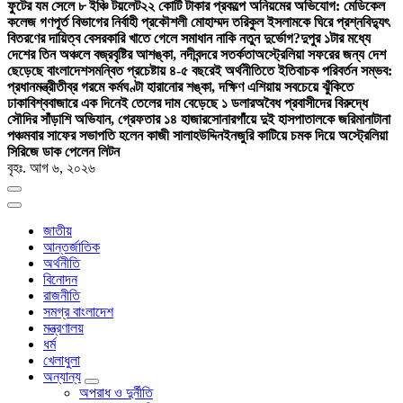
ফুটের যম সেলে ৮ ইঞ্চি টয়লেট
২২ কোটি টাকার প্রকল্পে অনিয়মের অভিযোগ: মেডিকেল
কলেজ গণপূর্ত বিভাগের নির্বাহী প্রকৌশলী মোহাম্মদ তরিকুল ইসলামকে ঘিরে প্রশ্ন
বিদ্যুৎ
বিতরণের দায়িত্ব বেসরকারি খাতে গেলে সমাধান নাকি নতুন দুর্ভোগ?
দুপুর ১টার মধ্যে
দেশের তিন অঞ্চলে বজ্রবৃষ্টির আশঙ্কা, নদীবন্দরে সতর্কতা
অস্ট্রেলিয়া সফরের জন্য দেশ
ছেড়েছে বাংলাদেশ
সমন্বিত প্রচেষ্টায় ৪-৫ বছরেই অর্থনীতিতে ইতিবাচক পরিবর্তন সম্ভব:
প্রধানমন্ত্রী
তীব্র গরমে কর্মঘণ্টা হারানোর শঙ্কা, দক্ষিণ এশিয়ায় সবচেয়ে ঝুঁকিতে
ঢাকা
বিশ্ববাজারে এক দিনেই তেলের দাম বেড়েছে ১ ডলার
অবৈধ প্রবাসীদের বিরুদ্ধে
সৌদির সাঁড়াশি অভিযান, গ্রেফতার ১৪ হাজার
সোনারগাঁয়ে দুই হাসপাতালকে জরিমানা
টানা
পঞ্চমবার সাফের সভাপতি হলেন কাজী সালাহউদ্দিন
ইনজুরি কাটিয়ে চমক দিয়ে অস্ট্রেলিয়া
সিরিজে ডাক পেলেন লিটন
বৃহঃ. আগ ৬, ২০২৬
জাতীয়
আন্তর্জাতিক
অর্থনীতি
বিনোদন
রাজনীতি
সমগ্র বাংলাদেশ
মন্ত্রণালয়
ধর্ম
খেলাধুলা
অন্যান্য
অপরাধ ও দুর্নীতি