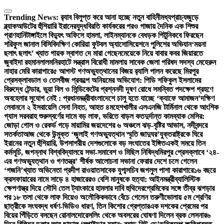
Skip
to
Trending News:
র‍্যাব বিলুপ্ত করে আনা হচ্ছে নতুন বাহিনী
মধ্যপ্রাচ্যজুড়ে
content
ব্ল্যাকআউটের হুঁশিয়ারি ইরানের
যুদ্ধবিরতি কার্যকরের পরও গাজায় দৈনিক এক শিশুর
প্রাণহানি
টাঙ্গাইলে বিদ্যুৎ অফিসে হামলা, লাইনম্যানকে বেধড়ক পিটুনি
কবে ফিরছেন
শরিফুল জানাল বিসিবি
দক্ষিণ কোরিয়া ফুটবল অ্যাসোসিয়েশনে পুলিশের অভিযান
‘ময়না
ছলাৎ ছলাৎ’ খ্যাত গায়ক স্বাগত দে মারা গেছেন
মেয়েকে নিয়ে বাবার কবর জিয়ারতে
জুবাইদা রহমান
লালমনিরহাটে সন্ত্রাস বিরোধী মামলায় সাবেক জেলা পরিষদ সদস্য মেহেরুন
নাহার মেরি কারাগারে
৫ আগস্ট গণঅভ্যুত্থানের বিজয় র‍্যালি পালন করেছে মিরপুর
প্রেসক্লাব
ডাল ও তেলবীজ প্রকল্পে অনিয়মের অভিযোগ: পিডি শফিকুল ইসলামের
বিরুদ্ধে টেন্ডার, ভুয়া বিল ও সিন্ডিকেটের প্রশ্ন
নদী দূষণ রোধে সমন্বিত পদক্ষেপ গ্রহণে
অবহেলার সুযোগ নেই : প্রধানমন্ত্রী
বাংলাদেশে চালু হতে যাচ্ছে ‘ক্যাফে আমাজন’
দক্ষিণ
লেবাননে ২ ইসরায়েলি সেনা নিহত, আহত ৪
মহেশখালীর এলএনজি টার্মিনাল থেকে আংশিক
গ্যাস সরবরাহ শুরু
স্বর্ণের দামে বড় লাফ, ভরিতে বাড়ল কত
দুর্দান্ত কামব্যাক মেসির:
জোড়া গোল ও রেকর্ড গড়ে মায়ামির জয়
দেশের ৬ অঞ্চলে ঝড়-বৃষ্টির আভাস, নদীবন্দরে
সতর্কতা
আজ থেকে উন্মুক্ত ‘জুলাই গণঅভ্যুত্থান স্মৃতি জাদুঘর’
যুক্তরাষ্ট্রকে ঘিরে
ইরানের নতুন হুঁশিয়ারি, উপসাগরীয় দেশগুলোকে বড় সংঘাতের ইঙ্গিত
একই সময়ে তিন
কর্মসূচি, জগন্নাথ বিশ্ববিদ্যালয়ে সভা-সমাবেশ ও মিছিল নিষিদ্ধ
মিরপুর প্রেসক্লাবে ‘২৪-
এর গণঅভ্যুত্থান ও গণতন্ত্র’ শীর্ষক আলোচনা সভা
না ফেরার দেশে চলে গেলেন
‘গজনি’খ্যাত অভিনেতা প্রদীপ রাওয়াত
সাবেক যুগ্মসচিব জগলুল পাশা কারাগারে
১৬ বছরে
ক্রসফায়ারের নামে সাড়ে ৪ হাজারেরও বেশি মানুষকে হত্যা: আইনমন্ত্রী
ব্যালিস্টিক
ক্ষেপণাস্ত্র দিয়ে সৌদি তেল ট্যাংকারে হামলার দাবি হুথিদের
প্রেমিকের সঙ্গে তীব্র ঝগড়ার
পর ১৮ তলা থেকে লাফ দিয়েও অলৌকিকভাবে বেঁচে গেলেন তরুণী
ভোলায় ৫ম শ্রেণির
ছাত্রীকে সংঘবদ্ধ ধর্ষণ-ভিডিও ধারণ, তিন কিশোর গ্রেপ্তার
এক দশকের প্রেমের পর
বিয়ের পিঁড়িতে বসছেন রোনালদো
রেসলিং থেকে অবসরের ঘোষণা দিলেন ব্রক লেসনার
৬