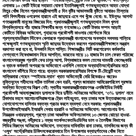
দিনে বিলিয়ন ডলার আয় ছাড়াল ‘স্পাইডার-ম্যান: ব্র্যান্ড নিউ ডে’
ভূমিকম্পে ক্ষতিগ্রস্ত
এলাকায় ১০ কোটি ইউরো সহায়তা ঘোষণা ইতালির
জুলাই গণঅভ্যুত্থানে আহত যোদ্ধা
মিতুর খোঁজ নিলেন প্রধানমন্ত্রী
আগামী ৫ দিন বৃষ্টির আভাস
ভারী বৃষ্টিতে আবারও তিস্তার
পানি বিপৎসীমার ওপরে
পথ হারালে এই জাদুঘরে এসে পথ খুঁজে নেবো: ড. ইউনূস
৫ আগস্ট
গণতন্ত্রকামী মানুষের বিজয়ের দিন: প্রধানমন্ত্রী
জুলাই গণঅভ্যুত্থান দিবস খুলনা
বিশ্ববিদ্যালয়ে পাঁচ হাজার শিক্ষার্থীর জন্য গণভোজ
২১ কোটি টাকার সম্পদ আড়াই
কোটিতে বিক্রির অভিযোগ, গৃহায়নের প্রকৌশলী কাওসার মোর্শেদকে ঘিরে
প্রশ্ন
অ্যাডমিরাল স্টিফেন কেলারকে প্রধানমন্ত্রী বাংলাদেশের অবস্থান সবসময় শান্তির
পক্ষে
জুলাই গণঅভ্যুত্থান স্মৃতি জাদুঘর উদ্বোধন করলেন প্রধানমন্ত্রী
শিক্ষাঙ্গনে সন্ত্রাস
বরদাশত করা হবে না, উসকানি দিলে শাস্তি: শিক্ষামন্ত্রী
৪ সিটি করপোরেশন কর্মকর্তার
দেশত্যাগে নিষেধাজ্ঞা
মান নিয়ে আপত্তি, ভারতের সাড়ে ১১ হাজার টন চাল ফেরত পাঠাচ্ছে
বাংলাদেশ
হরমুজ প্রণালি ফের চালুর আশা, বিশ্ববাজারে কমল তেলের দাম
নারী কেলেঙ্কারি
ও ব্যাংক কর্মকর্তা অপহরণের অভিযোগে এনসিপি নেতাকে অব্যাহতি
অস্ট্রেলিয়ার মাঠে
বাংলাদেশ কাঁপিয়ে দিতে পারে: হান্নান সরকার
মালয়েশিয়ার বিপক্ষে টি-টোয়েন্টি দলে
সাব্বির
মারা গেছেন ‘স্পাইডার-ম্যান’ খ্যাত অভিনেত্রী মেরি রিভেরা
৫৫ বছরেও
মুক্তিযুদ্ধে শহীদদের সঠিক তালিকা কেন হয়নি, প্রশ্ন জামায়াত আমিরের
পরিবেশ সুরক্ষায়
সমন্বিত উদ্যোগের বিকল্প নেই: স্থানীয় সরকারমন্ত্রী
নারায়ণগঞ্জ এলজিইডির নির্বাহী
প্রকৌশলী আহসানুজ্জামান দুলালকে ঘিরে দুর্নীতি-অনিয়মের অভিযোগ, ‘৩% দুলাল’ নামে
ঠিকাদার মহলে আলোচনা
সিরাজগঞ্জে ট্রেন লাইনচ্যুত, বন্ধ ঢাকার সঙ্গে উত্তরাঞ্চলের রেল
যোগাযোগ
শেখ হাসিনার বক্তব্য প্রচার করলে ব্যবস্থা নেবে সরকার: প্রধানমন্ত্রীর
উপদেষ্টা
আইআরসি-ইআরসি সেবায় হয়রানি ও অনিয়মের অভিযোগ: আলোচনায় উপ-
নিয়ন্ত্রক ওবায়দুল্লাহ, প্রশ্নে ঢাকা আঞ্চলিক অফিস
ঢাকাসহ ১৩ জেলায় ঝোড়ো হাওয়া-
বজ্রবৃষ্টির শঙ্কা, নদীবন্দরে ১ নম্বর সতর্কসংকেত
বিএডিসির ডাল ও তৈলবীজ বিভাগের
পিডির বিরুদ্ধে অনিয়মের অভিযোগ, তদন্তের দাবি
নাহিদ রানা ঢাকায়, তাসকিনের জন্য কী
‘ওষুধ’ অস্ট্রেলিয়ার চিকিৎসকের
রোববারে তিন উপজেলার বন্যাদুর্গতদের খোঁজ নিতে