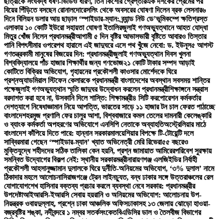
ছাত্রীকে সংঘবদ্ধ ধর্ষণ-ভিডিও ধারণ, তিন কিশোর গ্রেপ্তার
এক দশকের প্রেমের পর
বিয়ের পিঁড়িতে বসছেন রোনালদো
রেসলিং থেকে অবসরের ঘোষণা দিলেন ব্রক লেসনার
৬
দিনে বিলিয়ন ডলার আয় ছাড়াল ‘স্পাইডার-ম্যান: ব্র্যান্ড নিউ ডে’
ভূমিকম্পে ক্ষতিগ্রস্ত
এলাকায় ১০ কোটি ইউরো সহায়তা ঘোষণা ইতালির
জুলাই গণঅভ্যুত্থানে আহত যোদ্ধা
মিতুর খোঁজ নিলেন প্রধানমন্ত্রী
আগামী ৫ দিন বৃষ্টির আভাস
ভারী বৃষ্টিতে আবারও তিস্তার
পানি বিপৎসীমার ওপরে
পথ হারালে এই জাদুঘরে এসে পথ খুঁজে নেবো: ড. ইউনূস
৫ আগস্ট
গণতন্ত্রকামী মানুষের বিজয়ের দিন: প্রধানমন্ত্রী
জুলাই গণঅভ্যুত্থান দিবস খুলনা
বিশ্ববিদ্যালয়ে পাঁচ হাজার শিক্ষার্থীর জন্য গণভোজ
২১ কোটি টাকার সম্পদ আড়াই
কোটিতে বিক্রির অভিযোগ, গৃহায়নের প্রকৌশলী কাওসার মোর্শেদকে ঘিরে
প্রশ্ন
অ্যাডমিরাল স্টিফেন কেলারকে প্রধানমন্ত্রী বাংলাদেশের অবস্থান সবসময় শান্তির
পক্ষে
জুলাই গণঅভ্যুত্থান স্মৃতি জাদুঘর উদ্বোধন করলেন প্রধানমন্ত্রী
শিক্ষাঙ্গনে সন্ত্রাস
বরদাশত করা হবে না, উসকানি দিলে শাস্তি: শিক্ষামন্ত্রী
৪ সিটি করপোরেশন কর্মকর্তার
দেশত্যাগে নিষেধাজ্ঞা
মান নিয়ে আপত্তি, ভারতের সাড়ে ১১ হাজার টন চাল ফেরত পাঠাচ্ছে
বাংলাদেশ
হরমুজ প্রণালি ফের চালুর আশা, বিশ্ববাজারে কমল তেলের দাম
নারী কেলেঙ্কারি
ও ব্যাংক কর্মকর্তা অপহরণের অভিযোগে এনসিপি নেতাকে অব্যাহতি
অস্ট্রেলিয়ার মাঠে
বাংলাদেশ কাঁপিয়ে দিতে পারে: হান্নান সরকার
মালয়েশিয়ার বিপক্ষে টি-টোয়েন্টি দলে
সাব্বির
মারা গেছেন ‘স্পাইডার-ম্যান’ খ্যাত অভিনেত্রী মেরি রিভেরা
৫৫ বছরেও
মুক্তিযুদ্ধে শহীদদের সঠিক তালিকা কেন হয়নি, প্রশ্ন জামায়াত আমিরের
পরিবেশ সুরক্ষায়
সমন্বিত উদ্যোগের বিকল্প নেই: স্থানীয় সরকারমন্ত্রী
নারায়ণগঞ্জ এলজিইডির নির্বাহী
প্রকৌশলী আহসানুজ্জামান দুলালকে ঘিরে দুর্নীতি-অনিয়মের অভিযোগ, ‘৩% দুলাল’ নামে
ঠিকাদার মহলে আলোচনা
সিরাজগঞ্জে ট্রেন লাইনচ্যুত, বন্ধ ঢাকার সঙ্গে উত্তরাঞ্চলের রেল
যোগাযোগ
শেখ হাসিনার বক্তব্য প্রচার করলে ব্যবস্থা নেবে সরকার: প্রধানমন্ত্রীর
উপদেষ্টা
আইআরসি-ইআরসি সেবায় হয়রানি ও অনিয়মের অভিযোগ: আলোচনায় উপ-
নিয়ন্ত্রক ওবায়দুল্লাহ, প্রশ্নে ঢাকা আঞ্চলিক অফিস
ঢাকাসহ ১৩ জেলায় ঝোড়ো হাওয়া-
বজ্রবৃষ্টির শঙ্কা, নদীবন্দরে ১ নম্বর সতর্কসংকেত
বিএডিসির ডাল ও তৈলবীজ বিভাগের