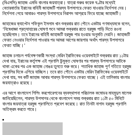
(বিএসসি) জাহাজ এমভি বাংলার জয়যাত্রা। যাত্রা শুরুর কয়েক ঘণ্টার মধ্যেই
বেতারবার্তায় ইরানের বাহিনী জাহাজটি পারস্য উপসাগরে ফেরত যাওয়ার নির্দেশনা দেয়।
নির্দেশনা পেয়ে আবারও পারস্য উপসাগরে নিরাপদ আশ্রয়ে ফিরে যাচ্ছে জাহাজটি।
জাহাজের ক্যাপ্টেন শফিকুল ইসলাম খান শুক্রবার রাত পৌনে একটায় গণমাধ্যমকে বলেন,
‘নিষেধাজ্ঞা প্রত্যাহারের ঘোষণা শুনে আমরা শুক্রবার রাতে হরমুজ পাড়ি দিতে রওনা
হয়েছিলাম। তবে ইরানের বাহিনী জাহাজটি হরমুজ পার হওয়ার অনুমতি দেয়নি। জাহাজটি
ফেরত নেওয়ার নির্দেশনা পাওয়ার পর আমরা আগের জায়গায় অর্থাৎ পারস্য উপসাগরে
ফেরত যাচ্ছি।’
জাহাজ চলাচল পর্যবেক্ষণকারী সংস্থা মেরিন ট্রাফিকের ওয়েবসাইটে শুক্রবার রাত ১১টায়
দেখা যায়, ইরানের কর্তৃপক্ষ এই প্রণালি উন্মুক্ত ঘোষণার পর পারস্য উপসাগরে আটকে
থাকা একের পর এক জাহাজ নোঙর তুলতে শুরু করে। শতাধিক জাহাজ পূর্ণ গতিতে হরমুজ
প্রণালির দিকে এগিয়ে যাচ্ছিল। তবে রাত পৌনে একটায় মেরিন ট্রাফিকের ওয়েবসাইটে
দেখা যায়, সব কটি জাহাজ আবার পারস্য উপসাগরে ফেরত যাচ্ছে। এই তালিকায় বাংলার
জয়যাত্রাও রয়েছে।
এর আগে বাংলাদেশ শিপিং করপোরেশনের ব্যবস্থাপনা পরিচালক কমোডর মাহমুদুল মালেক
জানিয়েছিলেন, পারস্য উপসাগর থেকে বাংলাদেশ সময় শুক্রবার রাত ১১টা ৫০ মিনিটে
বাংলার জয়যাত্রা হরমুজ প্রণালিতে প্রবেশ করেছে। রাত তিনটা নাগাদ হরমুজ প্রণালি
অতিক্রম করতে পারে।