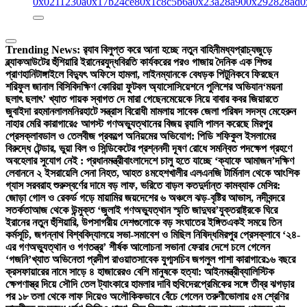
0x0211230a
0x17b24ce8
0x1c8c5b6a
0x23a28a90
0x292828ad
0
Trending News:
র‍্যাব বিলুপ্ত করে আনা হচ্ছে নতুন বাহিনী
মধ্যপ্রাচ্যজুড়ে
ব্ল্যাকআউটের হুঁশিয়ারি ইরানের
যুদ্ধবিরতি কার্যকরের পরও গাজায় দৈনিক এক শিশুর
প্রাণহানি
টাঙ্গাইলে বিদ্যুৎ অফিসে হামলা, লাইনম্যানকে বেধড়ক পিটুনি
কবে ফিরছেন
শরিফুল জানাল বিসিবি
দক্ষিণ কোরিয়া ফুটবল অ্যাসোসিয়েশনে পুলিশের অভিযান
‘ময়না
ছলাৎ ছলাৎ’ খ্যাত গায়ক স্বাগত দে মারা গেছেন
মেয়েকে নিয়ে বাবার কবর জিয়ারতে
জুবাইদা রহমান
লালমনিরহাটে সন্ত্রাস বিরোধী মামলায় সাবেক জেলা পরিষদ সদস্য মেহেরুন
নাহার মেরি কারাগারে
৫ আগস্ট গণঅভ্যুত্থানের বিজয় র‍্যালি পালন করেছে মিরপুর
প্রেসক্লাব
ডাল ও তেলবীজ প্রকল্পে অনিয়মের অভিযোগ: পিডি শফিকুল ইসলামের
বিরুদ্ধে টেন্ডার, ভুয়া বিল ও সিন্ডিকেটের প্রশ্ন
নদী দূষণ রোধে সমন্বিত পদক্ষেপ গ্রহণে
অবহেলার সুযোগ নেই : প্রধানমন্ত্রী
বাংলাদেশে চালু হতে যাচ্ছে ‘ক্যাফে আমাজন’
দক্ষিণ
লেবাননে ২ ইসরায়েলি সেনা নিহত, আহত ৪
মহেশখালীর এলএনজি টার্মিনাল থেকে আংশিক
গ্যাস সরবরাহ শুরু
স্বর্ণের দামে বড় লাফ, ভরিতে বাড়ল কত
দুর্দান্ত কামব্যাক মেসির:
জোড়া গোল ও রেকর্ড গড়ে মায়ামির জয়
দেশের ৬ অঞ্চলে ঝড়-বৃষ্টির আভাস, নদীবন্দরে
সতর্কতা
আজ থেকে উন্মুক্ত ‘জুলাই গণঅভ্যুত্থান স্মৃতি জাদুঘর’
যুক্তরাষ্ট্রকে ঘিরে
ইরানের নতুন হুঁশিয়ারি, উপসাগরীয় দেশগুলোকে বড় সংঘাতের ইঙ্গিত
একই সময়ে তিন
কর্মসূচি, জগন্নাথ বিশ্ববিদ্যালয়ে সভা-সমাবেশ ও মিছিল নিষিদ্ধ
মিরপুর প্রেসক্লাবে ‘২৪-
এর গণঅভ্যুত্থান ও গণতন্ত্র’ শীর্ষক আলোচনা সভা
না ফেরার দেশে চলে গেলেন
‘গজনি’খ্যাত অভিনেতা প্রদীপ রাওয়াত
সাবেক যুগ্মসচিব জগলুল পাশা কারাগারে
১৬ বছরে
ক্রসফায়ারের নামে সাড়ে ৪ হাজারেরও বেশি মানুষকে হত্যা: আইনমন্ত্রী
ব্যালিস্টিক
ক্ষেপণাস্ত্র দিয়ে সৌদি তেল ট্যাংকারে হামলার দাবি হুথিদের
প্রেমিকের সঙ্গে তীব্র ঝগড়ার
পর ১৮ তলা থেকে লাফ দিয়েও অলৌকিকভাবে বেঁচে গেলেন তরুণী
ভোলায় ৫ম শ্রেণির