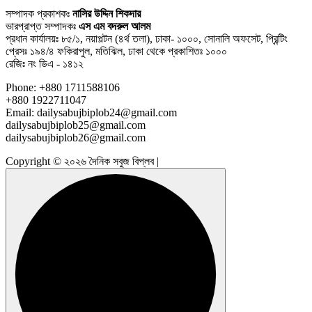
সম্পাদক প্রকাশকঃ
নাসির উদ্দিন শিকদার
ভারপ্রাপ্ত সম্পাদকঃ
এস এম বদরুল আলম
প্রধান কার্যালয়ঃ ৮৫/১, নয়াপল্টন (৪র্থ তলা), ঢাকা- ১০০০, সোনালি অফসেট, প্রিন্টিং
প্রেসঃ ১৯৪/৪ ফকিরাপুল, মতিঝিল, ঢাকা থেকে প্রকাশিতঃ ১০০০
রেজিঃ নং ডিএ - ১৪১২
Phone: +880 1711588106
+880 1922711047
Email: dailysabujbiplob24@gmail.com
dailysabujbiplob25@gmail.com
dailysabujbiplob26@gmail.com
Copyright © ২০২৬ দৈনিক সবুজ বিপ্লব |