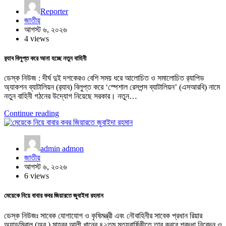
Reporter
জাতীয়
আগস্ট ৬, ২০২৬
4 views
র‍্যাব বিলুপ্ত করে আনা হচ্ছে নতুন বাহিনী
ডেস্ক নিউজ : দীর্ঘ দুই দশকেরও বেশি সময় ধরে আলোচিত ও সমালোচিত র‍্যাপিড
অ্যাকশন ব্যাটালিয়ন (র‍্যাব) বিলুপ্ত করে ‘স্পেশাল রেসপন্স ব্যাটালিয়ন’ (এসআরবি) নামে
নতুন বাহিনী গঠনের উদ্যোগ নিয়েছে সরকার। নতুন…
Continue reading
admin admon
জাতীয়
আগস্ট ৬, ২০২৬
6 views
মেয়েকে নিয়ে বাবার কবর জিয়ারতে জুবাইদা রহমান
ডেস্ক নিউজঃ সাবেক যোগাযোগ ও কৃষিমন্ত্রী এবং নৌবাহিনীর সাবেক প্রধান রিয়ার
অ্যাডমিরাল (অব.) মাহবুব আলী খানের ৪২তম মৃত্যুবার্ষিকীতে তার কবরে শ্রদ্ধা নিবেদন ও