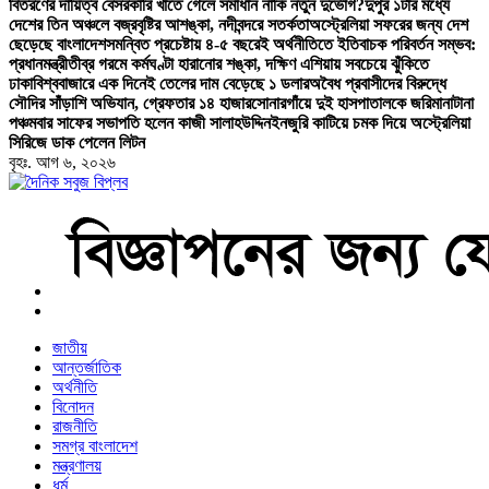
বিতরণের দায়িত্ব বেসরকারি খাতে গেলে সমাধান নাকি নতুন দুর্ভোগ?
দুপুর ১টার মধ্যে
দেশের তিন অঞ্চলে বজ্রবৃষ্টির আশঙ্কা, নদীবন্দরে সতর্কতা
অস্ট্রেলিয়া সফরের জন্য দেশ
ছেড়েছে বাংলাদেশ
সমন্বিত প্রচেষ্টায় ৪-৫ বছরেই অর্থনীতিতে ইতিবাচক পরিবর্তন সম্ভব:
প্রধানমন্ত্রী
তীব্র গরমে কর্মঘণ্টা হারানোর শঙ্কা, দক্ষিণ এশিয়ায় সবচেয়ে ঝুঁকিতে
ঢাকা
বিশ্ববাজারে এক দিনেই তেলের দাম বেড়েছে ১ ডলার
অবৈধ প্রবাসীদের বিরুদ্ধে
সৌদির সাঁড়াশি অভিযান, গ্রেফতার ১৪ হাজার
সোনারগাঁয়ে দুই হাসপাতালকে জরিমানা
টানা
পঞ্চমবার সাফের সভাপতি হলেন কাজী সালাহউদ্দিন
ইনজুরি কাটিয়ে চমক দিয়ে অস্ট্রেলিয়া
সিরিজে ডাক পেলেন লিটন
বৃহঃ. আগ ৬, ২০২৬
বাংলা নিউজ পেপার
জাতীয়
আন্তর্জাতিক
অর্থনীতি
বিনোদন
রাজনীতি
সমগ্র বাংলাদেশ
মন্ত্রণালয়
ধর্ম