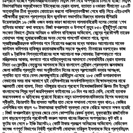
চট্টগ্রামে যাচ্ছেন প্রধানমন্ত্রী
অতিরিক্ত বিদ্যুৎ বিল নিয়ে অপপ্রচার চালানো হচ্ছে: বিদ্যুৎ
বিভাগ
রাশিয়ার সমুদ্রসৈকতে ইউক্রেনের ড্রোন হামলা, হতাহত ৪৭
ভারত সীমান্তে ২৫০টি
অত্যাধুনিক চীনা যুদ্ধযান মোতায়েন করলো পাকিস্তান
পরীক্ষা শেষে বাড়ি গিয়ে এইচএসসি
পরীক্ষার্থীরা বুঝলেন প্রশ্নপত্র ছিল ভুল
ফিফা সভাপতির বিরুদ্ধে মামলার হুঁশিয়ারি
উয়েফার
হঠাৎ ১৬ কেজি ওজন কমার কারণ জানালেন সালমান
বিরোধী দলের নেতারা ‘শেখ
হাসিনার ভাষায়’ কথা বলছেন: মির্জা ফখরুল
হাম ও উপসর্গে মৃত্যু ৮৫০ ছুঁইছুঁই
পূর্ব রেলের
সংকেত বিভাগে টেন্ডার অনিয়ম ও কমিশন বাণিজ্যের অভিযোগ, কেন্দ্রে প্রকৌশলী তারেক
মোহাম্মদ শামছ্ তুষার
বেনজীরের অন্য দেশের পাসপোর্ট থাকতে পারে, সন্দেহ
স্বরাষ্ট্রমন্ত্রীর
দুদক কমিশনার পদে নিয়োগের গুঞ্জনের মধ্যে আবারও আলোচনায় সাবেক
কাস্টমস কমিশনার হাফিজুর রহমান
রাজধানীর সড়কে শৃঙ্খলা: তিনবারের দরপত্রেও কাজ
হয়নি ৯ ট্রাফিক সিগন্যালে
ইরানের সঙ্গে আলোচনা শুরু সোমবার: ট্রাম্প
বাড়তে পারে
মন্ত্রিসভার আকার, বদলাতে পারে দায়িত্ব
সুদানের আদালতে সেনাবাহিনীর ড্রোন হামলায়
নিহত ৩৫
কেন্দ্রীয় নেতৃবৃন্দের আগমনকে ঘিরে বাংলাদেশ সেন্ট্রাল প্রেসক্লাব কক্সবাজার
জেলা কমিটির প্রস্তুতি সভা অনুষ্ঠিত
তিন দিনের মধ্যে স্বল্পমেয়াদি বন্যার আশঙ্কা,
প্লাবিত হতে পারে যেসব জেলা
জুলাইয়ে রেমিট্যান্স এসেছে ২৮৫ কোটি ডলার
দাবানল
নেভানোর সময় মাঝ আকাশে দুই হেলিকপ্টারের সংঘর্ষ
পাকিস্তানে বিক্ষোভস্থলের মাঝে
আত্মঘাতী বোমা হামলা, নিহত ৭
টাঙ্গুয়ার হাওরে প্রবেশে নিষেধাজ্ঞা
রিকার্ভ মিক্সড টিম ইভেন্টে
বাংলাদেশের শিমুর স্বর্ণ জয়
বিশ্বকাপ ফাইনালের ১৩ দিন পর মাঠে মেসি, নেমেই হতবাক
করলেন
কঙ্গনা ও হৃত্বিকের পুরোনো বিরোধে নতুন ডালপালা
সাংবাদিকতায় বিশেষ অবদানের
স্বীকৃতি, বিচারপতি মীর হাসমত আলীর হাত থেকে সম্মাননা পেলেন সুমন খান
১২ কেজির
এলপিজির দাম বাড়ল ৭০ টাকা
আমরা ফ্যাসিস্ট ব্যবস্থা থেকে বেরিয়ে আসতে সক্ষম হয়েছি
: মির্জা ফখরুল
ইরান যুদ্ধের জেরে তেল কোম্পানির রেকর্ড মুনাফা, যুক্তরাষ্ট্রে রাজনৈতিক
চাপ বাড়ছে
গণপূর্তের প্রকৌশলী বদরুল আলম খানের বিরুদ্ধে অপপ্রচার
৩ ফুট বাই ৪
ফুটের যম সেলে ৮ ইঞ্চি টয়লেট
২২ কোটি টাকার প্রকল্পে অনিয়মের অভিযোগ: মেডিকেল
কলেজ গণপূর্ত বিভাগের নির্বাহী প্রকৌশলী মোহাম্মদ তরিকুল ইসলামকে ঘিরে প্রশ্ন
বিদ্যুৎ