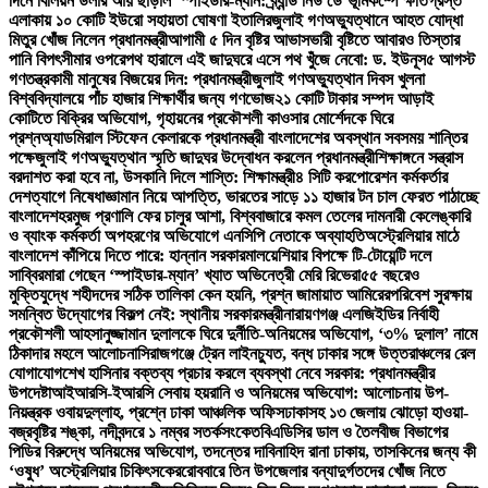
দিনে বিলিয়ন ডলার আয় ছাড়াল ‘স্পাইডার-ম্যান: ব্র্যান্ড নিউ ডে’
ভূমিকম্পে ক্ষতিগ্রস্ত
এলাকায় ১০ কোটি ইউরো সহায়তা ঘোষণা ইতালির
জুলাই গণঅভ্যুত্থানে আহত যোদ্ধা
মিতুর খোঁজ নিলেন প্রধানমন্ত্রী
আগামী ৫ দিন বৃষ্টির আভাস
ভারী বৃষ্টিতে আবারও তিস্তার
পানি বিপৎসীমার ওপরে
পথ হারালে এই জাদুঘরে এসে পথ খুঁজে নেবো: ড. ইউনূস
৫ আগস্ট
গণতন্ত্রকামী মানুষের বিজয়ের দিন: প্রধানমন্ত্রী
জুলাই গণঅভ্যুত্থান দিবস খুলনা
বিশ্ববিদ্যালয়ে পাঁচ হাজার শিক্ষার্থীর জন্য গণভোজ
২১ কোটি টাকার সম্পদ আড়াই
কোটিতে বিক্রির অভিযোগ, গৃহায়নের প্রকৌশলী কাওসার মোর্শেদকে ঘিরে
প্রশ্ন
অ্যাডমিরাল স্টিফেন কেলারকে প্রধানমন্ত্রী বাংলাদেশের অবস্থান সবসময় শান্তির
পক্ষে
জুলাই গণঅভ্যুত্থান স্মৃতি জাদুঘর উদ্বোধন করলেন প্রধানমন্ত্রী
শিক্ষাঙ্গনে সন্ত্রাস
বরদাশত করা হবে না, উসকানি দিলে শাস্তি: শিক্ষামন্ত্রী
৪ সিটি করপোরেশন কর্মকর্তার
দেশত্যাগে নিষেধাজ্ঞা
মান নিয়ে আপত্তি, ভারতের সাড়ে ১১ হাজার টন চাল ফেরত পাঠাচ্ছে
বাংলাদেশ
হরমুজ প্রণালি ফের চালুর আশা, বিশ্ববাজারে কমল তেলের দাম
নারী কেলেঙ্কারি
ও ব্যাংক কর্মকর্তা অপহরণের অভিযোগে এনসিপি নেতাকে অব্যাহতি
অস্ট্রেলিয়ার মাঠে
বাংলাদেশ কাঁপিয়ে দিতে পারে: হান্নান সরকার
মালয়েশিয়ার বিপক্ষে টি-টোয়েন্টি দলে
সাব্বির
মারা গেছেন ‘স্পাইডার-ম্যান’ খ্যাত অভিনেত্রী মেরি রিভেরা
৫৫ বছরেও
মুক্তিযুদ্ধে শহীদদের সঠিক তালিকা কেন হয়নি, প্রশ্ন জামায়াত আমিরের
পরিবেশ সুরক্ষায়
সমন্বিত উদ্যোগের বিকল্প নেই: স্থানীয় সরকারমন্ত্রী
নারায়ণগঞ্জ এলজিইডির নির্বাহী
প্রকৌশলী আহসানুজ্জামান দুলালকে ঘিরে দুর্নীতি-অনিয়মের অভিযোগ, ‘৩% দুলাল’ নামে
ঠিকাদার মহলে আলোচনা
সিরাজগঞ্জে ট্রেন লাইনচ্যুত, বন্ধ ঢাকার সঙ্গে উত্তরাঞ্চলের রেল
যোগাযোগ
শেখ হাসিনার বক্তব্য প্রচার করলে ব্যবস্থা নেবে সরকার: প্রধানমন্ত্রীর
উপদেষ্টা
আইআরসি-ইআরসি সেবায় হয়রানি ও অনিয়মের অভিযোগ: আলোচনায় উপ-
নিয়ন্ত্রক ওবায়দুল্লাহ, প্রশ্নে ঢাকা আঞ্চলিক অফিস
ঢাকাসহ ১৩ জেলায় ঝোড়ো হাওয়া-
বজ্রবৃষ্টির শঙ্কা, নদীবন্দরে ১ নম্বর সতর্কসংকেত
বিএডিসির ডাল ও তৈলবীজ বিভাগের
পিডির বিরুদ্ধে অনিয়মের অভিযোগ, তদন্তের দাবি
নাহিদ রানা ঢাকায়, তাসকিনের জন্য কী
‘ওষুধ’ অস্ট্রেলিয়ার চিকিৎসকের
রোববারে তিন উপজেলার বন্যাদুর্গতদের খোঁজ নিতে