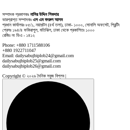
সম্পাদক প্রকাশকঃ
নাসির উদ্দিন শিকদার
ভারপ্রাপ্ত সম্পাদকঃ
এস এম বদরুল আলম
প্রধান কার্যালয়ঃ ৮৫/১, নয়াপল্টন (৪র্থ তলা), ঢাকা- ১০০০, সোনালি অফসেট, প্রিন্টিং
প্রেসঃ ১৯৪/৪ ফকিরাপুল, মতিঝিল, ঢাকা থেকে প্রকাশিতঃ ১০০০
রেজিঃ নং ডিএ - ১৪১২
Phone: +880 1711588106
+880 1922711047
Email: dailysabujbiplob24@gmail.com
dailysabujbiplob25@gmail.com
dailysabujbiplob26@gmail.com
Copyright © ২০২৬ দৈনিক সবুজ বিপ্লব |