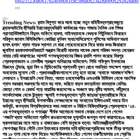
0x0211230a
0x17b24ce8
0x1c8c5b6a
0x23a28a90
0x292828ad
0
Trending News:
র‍্যাব বিলুপ্ত করে আনা হচ্ছে নতুন বাহিনী
মধ্যপ্রাচ্যজুড়ে
ব্ল্যাকআউটের হুঁশিয়ারি ইরানের
যুদ্ধবিরতি কার্যকরের পরও গাজায় দৈনিক এক শিশুর
প্রাণহানি
টাঙ্গাইলে বিদ্যুৎ অফিসে হামলা, লাইনম্যানকে বেধড়ক পিটুনি
কবে ফিরছেন
শরিফুল জানাল বিসিবি
দক্ষিণ কোরিয়া ফুটবল অ্যাসোসিয়েশনে পুলিশের অভিযান
‘ময়না
ছলাৎ ছলাৎ’ খ্যাত গায়ক স্বাগত দে মারা গেছেন
মেয়েকে নিয়ে বাবার কবর জিয়ারতে
জুবাইদা রহমান
লালমনিরহাটে সন্ত্রাস বিরোধী মামলায় সাবেক জেলা পরিষদ সদস্য মেহেরুন
নাহার মেরি কারাগারে
৫ আগস্ট গণঅভ্যুত্থানের বিজয় র‍্যালি পালন করেছে মিরপুর
প্রেসক্লাব
ডাল ও তেলবীজ প্রকল্পে অনিয়মের অভিযোগ: পিডি শফিকুল ইসলামের
বিরুদ্ধে টেন্ডার, ভুয়া বিল ও সিন্ডিকেটের প্রশ্ন
নদী দূষণ রোধে সমন্বিত পদক্ষেপ গ্রহণে
অবহেলার সুযোগ নেই : প্রধানমন্ত্রী
বাংলাদেশে চালু হতে যাচ্ছে ‘ক্যাফে আমাজন’
দক্ষিণ
লেবাননে ২ ইসরায়েলি সেনা নিহত, আহত ৪
মহেশখালীর এলএনজি টার্মিনাল থেকে আংশিক
গ্যাস সরবরাহ শুরু
স্বর্ণের দামে বড় লাফ, ভরিতে বাড়ল কত
দুর্দান্ত কামব্যাক মেসির:
জোড়া গোল ও রেকর্ড গড়ে মায়ামির জয়
দেশের ৬ অঞ্চলে ঝড়-বৃষ্টির আভাস, নদীবন্দরে
সতর্কতা
আজ থেকে উন্মুক্ত ‘জুলাই গণঅভ্যুত্থান স্মৃতি জাদুঘর’
যুক্তরাষ্ট্রকে ঘিরে
ইরানের নতুন হুঁশিয়ারি, উপসাগরীয় দেশগুলোকে বড় সংঘাতের ইঙ্গিত
একই সময়ে তিন
কর্মসূচি, জগন্নাথ বিশ্ববিদ্যালয়ে সভা-সমাবেশ ও মিছিল নিষিদ্ধ
মিরপুর প্রেসক্লাবে ‘২৪-
এর গণঅভ্যুত্থান ও গণতন্ত্র’ শীর্ষক আলোচনা সভা
না ফেরার দেশে চলে গেলেন
‘গজনি’খ্যাত অভিনেতা প্রদীপ রাওয়াত
সাবেক যুগ্মসচিব জগলুল পাশা কারাগারে
১৬ বছরে
ক্রসফায়ারের নামে সাড়ে ৪ হাজারেরও বেশি মানুষকে হত্যা: আইনমন্ত্রী
ব্যালিস্টিক
ক্ষেপণাস্ত্র দিয়ে সৌদি তেল ট্যাংকারে হামলার দাবি হুথিদের
প্রেমিকের সঙ্গে তীব্র ঝগড়ার
পর ১৮ তলা থেকে লাফ দিয়েও অলৌকিকভাবে বেঁচে গেলেন তরুণী
ভোলায় ৫ম শ্রেণির