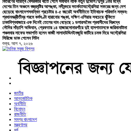
বিতরণের দায়িত্ব বেসরকারি খাতে গেলে সমাধান নাকি নতুন দুর্ভোগ?
দুপুর ১টার মধ্যে
দেশের তিন অঞ্চলে বজ্রবৃষ্টির আশঙ্কা, নদীবন্দরে সতর্কতা
অস্ট্রেলিয়া সফরের জন্য দেশ
ছেড়েছে বাংলাদেশ
সমন্বিত প্রচেষ্টায় ৪-৫ বছরেই অর্থনীতিতে ইতিবাচক পরিবর্তন সম্ভব:
প্রধানমন্ত্রী
তীব্র গরমে কর্মঘণ্টা হারানোর শঙ্কা, দক্ষিণ এশিয়ায় সবচেয়ে ঝুঁকিতে
ঢাকা
বিশ্ববাজারে এক দিনেই তেলের দাম বেড়েছে ১ ডলার
অবৈধ প্রবাসীদের বিরুদ্ধে
সৌদির সাঁড়াশি অভিযান, গ্রেফতার ১৪ হাজার
সোনারগাঁয়ে দুই হাসপাতালকে জরিমানা
টানা
পঞ্চমবার সাফের সভাপতি হলেন কাজী সালাহউদ্দিন
ইনজুরি কাটিয়ে চমক দিয়ে অস্ট্রেলিয়া
সিরিজে ডাক পেলেন লিটন
শুক্র. আগ ৭, ২০২৬
বাংলা নিউজ পেপার
জাতীয়
আন্তর্জাতিক
অর্থনীতি
বিনোদন
রাজনীতি
সমগ্র বাংলাদেশ
মন্ত্রণালয়
ধর্ম