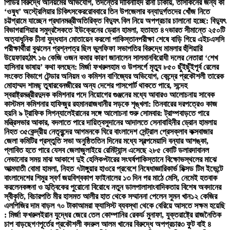
পিডির বিরুদ্ধে অনিয়মের অভিযোগ, তদন্তের দাবি
নাহিদ রানা ঢাকায়, তাসকিনের জন্য কী
‘ওষুধ’ অস্ট্রেলিয়ার চিকিৎসকের
রোববারে তিন উপজেলার বন্যাদুর্গতদের খোঁজ নিতে
চট্টগ্রামে যাচ্ছেন প্রধানমন্ত্রী
অতিরিক্ত বিদ্যুৎ বিল নিয়ে অপপ্রচার চালানো হচ্ছে: বিদ্যুৎ
বিভাগ
রাশিয়ার সমুদ্রসৈকতে ইউক্রেনের ড্রোন হামলা, হতাহত ৪৭
ভারত সীমান্তে ২৫০টি
অত্যাধুনিক চীনা যুদ্ধযান মোতায়েন করলো পাকিস্তান
পরীক্ষা শেষে বাড়ি গিয়ে এইচএসসি
পরীক্ষার্থীরা বুঝলেন প্রশ্নপত্র ছিল ভুল
ফিফা সভাপতির বিরুদ্ধে মামলার হুঁশিয়ারি
উয়েফার
হঠাৎ ১৬ কেজি ওজন কমার কারণ জানালেন সালমান
বিরোধী দলের নেতারা ‘শেখ
হাসিনার ভাষায়’ কথা বলছেন: মির্জা ফখরুল
হাম ও উপসর্গে মৃত্যু ৮৫০ ছুঁইছুঁই
পূর্ব রেলের
সংকেত বিভাগে টেন্ডার অনিয়ম ও কমিশন বাণিজ্যের অভিযোগ, কেন্দ্রে প্রকৌশলী তারেক
মোহাম্মদ শামছ্ তুষার
বেনজীরের অন্য দেশের পাসপোর্ট থাকতে পারে, সন্দেহ
স্বরাষ্ট্রমন্ত্রীর
দুদক কমিশনার পদে নিয়োগের গুঞ্জনের মধ্যে আবারও আলোচনায় সাবেক
কাস্টমস কমিশনার হাফিজুর রহমান
রাজধানীর সড়কে শৃঙ্খলা: তিনবারের দরপত্রেও কাজ
হয়নি ৯ ট্রাফিক সিগন্যালে
ইরানের সঙ্গে আলোচনা শুরু সোমবার: ট্রাম্প
বাড়তে পারে
মন্ত্রিসভার আকার, বদলাতে পারে দায়িত্ব
সুদানের আদালতে সেনাবাহিনীর ড্রোন হামলায়
নিহত ৩৫
কেন্দ্রীয় নেতৃবৃন্দের আগমনকে ঘিরে বাংলাদেশ সেন্ট্রাল প্রেসক্লাব কক্সবাজার
জেলা কমিটির প্রস্তুতি সভা অনুষ্ঠিত
তিন দিনের মধ্যে স্বল্পমেয়াদি বন্যার আশঙ্কা,
প্লাবিত হতে পারে যেসব জেলা
জুলাইয়ে রেমিট্যান্স এসেছে ২৮৫ কোটি ডলার
দাবানল
নেভানোর সময় মাঝ আকাশে দুই হেলিকপ্টারের সংঘর্ষ
পাকিস্তানে বিক্ষোভস্থলের মাঝে
আত্মঘাতী বোমা হামলা, নিহত ৭
টাঙ্গুয়ার হাওরে প্রবেশে নিষেধাজ্ঞা
রিকার্ভ মিক্সড টিম ইভেন্টে
বাংলাদেশের শিমুর স্বর্ণ জয়
বিশ্বকাপ ফাইনালের ১৩ দিন পর মাঠে মেসি, নেমেই হতবাক
করলেন
কঙ্গনা ও হৃত্বিকের পুরোনো বিরোধে নতুন ডালপালা
সাংবাদিকতায় বিশেষ অবদানের
স্বীকৃতি, বিচারপতি মীর হাসমত আলীর হাত থেকে সম্মাননা পেলেন সুমন খান
১২ কেজির
এলপিজির দাম বাড়ল ৭০ টাকা
আমরা ফ্যাসিস্ট ব্যবস্থা থেকে বেরিয়ে আসতে সক্ষম হয়েছি
: মির্জা ফখরুল
ইরান যুদ্ধের জেরে তেল কোম্পানির রেকর্ড মুনাফা, যুক্তরাষ্ট্রে রাজনৈতিক
চাপ বাড়ছে
গণপূর্তের প্রকৌশলী বদরুল আলম খানের বিরুদ্ধে অপপ্রচার
৩ ফুট বাই ৪