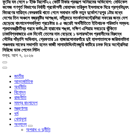
ফুটের যম সেলে ৮ ইঞ্চি টয়লেট
২২ কোটি টাকার প্রকল্পে অনিয়মের অভিযোগ: মেডিকেল
কলেজ গণপূর্ত বিভাগের নির্বাহী প্রকৌশলী মোহাম্মদ তরিকুল ইসলামকে ঘিরে প্রশ্ন
বিদ্যুৎ
বিতরণের দায়িত্ব বেসরকারি খাতে গেলে সমাধান নাকি নতুন দুর্ভোগ?
দুপুর ১টার মধ্যে
দেশের তিন অঞ্চলে বজ্রবৃষ্টির আশঙ্কা, নদীবন্দরে সতর্কতা
অস্ট্রেলিয়া সফরের জন্য দেশ
ছেড়েছে বাংলাদেশ
সমন্বিত প্রচেষ্টায় ৪-৫ বছরেই অর্থনীতিতে ইতিবাচক পরিবর্তন সম্ভব:
প্রধানমন্ত্রী
তীব্র গরমে কর্মঘণ্টা হারানোর শঙ্কা, দক্ষিণ এশিয়ায় সবচেয়ে ঝুঁকিতে
ঢাকা
বিশ্ববাজারে এক দিনেই তেলের দাম বেড়েছে ১ ডলার
অবৈধ প্রবাসীদের বিরুদ্ধে
সৌদির সাঁড়াশি অভিযান, গ্রেফতার ১৪ হাজার
সোনারগাঁয়ে দুই হাসপাতালকে জরিমানা
টানা
পঞ্চমবার সাফের সভাপতি হলেন কাজী সালাহউদ্দিন
ইনজুরি কাটিয়ে চমক দিয়ে অস্ট্রেলিয়া
সিরিজে ডাক পেলেন লিটন
শুক্র. আগ ৭, ২০২৬
জাতীয়
আন্তর্জাতিক
অর্থনীতি
বিনোদন
রাজনীতি
সমগ্র বাংলাদেশ
মন্ত্রণালয়
ধর্ম
খেলাধুলা
অন্যান্য
অপরাধ ও দুর্নীতি