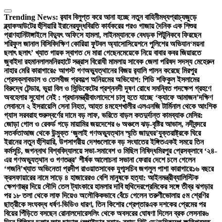
Skip
to
Trending News:
র‍্যাব বিলুপ্ত করে আনা হচ্ছে নতুন বাহিনী
মধ্যপ্রাচ্যজুড়ে
content
ব্ল্যাকআউটের হুঁশিয়ারি ইরানের
যুদ্ধবিরতি কার্যকরের পরও গাজায় দৈনিক এক শিশুর
প্রাণহানি
টাঙ্গাইলে বিদ্যুৎ অফিসে হামলা, লাইনম্যানকে বেধড়ক পিটুনি
কবে ফিরছেন
শরিফুল জানাল বিসিবি
দক্ষিণ কোরিয়া ফুটবল অ্যাসোসিয়েশনে পুলিশের অভিযান
‘ময়না
ছলাৎ ছলাৎ’ খ্যাত গায়ক স্বাগত দে মারা গেছেন
মেয়েকে নিয়ে বাবার কবর জিয়ারতে
জুবাইদা রহমান
লালমনিরহাটে সন্ত্রাস বিরোধী মামলায় সাবেক জেলা পরিষদ সদস্য মেহেরুন
নাহার মেরি কারাগারে
৫ আগস্ট গণঅভ্যুত্থানের বিজয় র‍্যালি পালন করেছে মিরপুর
প্রেসক্লাব
ডাল ও তেলবীজ প্রকল্পে অনিয়মের অভিযোগ: পিডি শফিকুল ইসলামের
বিরুদ্ধে টেন্ডার, ভুয়া বিল ও সিন্ডিকেটের প্রশ্ন
নদী দূষণ রোধে সমন্বিত পদক্ষেপ গ্রহণে
অবহেলার সুযোগ নেই : প্রধানমন্ত্রী
বাংলাদেশে চালু হতে যাচ্ছে ‘ক্যাফে আমাজন’
দক্ষিণ
লেবাননে ২ ইসরায়েলি সেনা নিহত, আহত ৪
মহেশখালীর এলএনজি টার্মিনাল থেকে আংশিক
গ্যাস সরবরাহ শুরু
স্বর্ণের দামে বড় লাফ, ভরিতে বাড়ল কত
দুর্দান্ত কামব্যাক মেসির:
জোড়া গোল ও রেকর্ড গড়ে মায়ামির জয়
দেশের ৬ অঞ্চলে ঝড়-বৃষ্টির আভাস, নদীবন্দরে
সতর্কতা
আজ থেকে উন্মুক্ত ‘জুলাই গণঅভ্যুত্থান স্মৃতি জাদুঘর’
যুক্তরাষ্ট্রকে ঘিরে
ইরানের নতুন হুঁশিয়ারি, উপসাগরীয় দেশগুলোকে বড় সংঘাতের ইঙ্গিত
একই সময়ে তিন
কর্মসূচি, জগন্নাথ বিশ্ববিদ্যালয়ে সভা-সমাবেশ ও মিছিল নিষিদ্ধ
মিরপুর প্রেসক্লাবে ‘২৪-
এর গণঅভ্যুত্থান ও গণতন্ত্র’ শীর্ষক আলোচনা সভা
না ফেরার দেশে চলে গেলেন
‘গজনি’খ্যাত অভিনেতা প্রদীপ রাওয়াত
সাবেক যুগ্মসচিব জগলুল পাশা কারাগারে
১৬ বছরে
ক্রসফায়ারের নামে সাড়ে ৪ হাজারেরও বেশি মানুষকে হত্যা: আইনমন্ত্রী
ব্যালিস্টিক
ক্ষেপণাস্ত্র দিয়ে সৌদি তেল ট্যাংকারে হামলার দাবি হুথিদের
প্রেমিকের সঙ্গে তীব্র ঝগড়ার
পর ১৮ তলা থেকে লাফ দিয়েও অলৌকিকভাবে বেঁচে গেলেন তরুণী
ভোলায় ৫ম শ্রেণির
ছাত্রীকে সংঘবদ্ধ ধর্ষণ-ভিডিও ধারণ, তিন কিশোর গ্রেপ্তার
এক দশকের প্রেমের পর
বিয়ের পিঁড়িতে বসছেন রোনালদো
রেসলিং থেকে অবসরের ঘোষণা দিলেন ব্রক লেসনার
৬