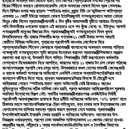
ছাত্রীকে সংঘবদ্ধ ধর্ষণ-ভিডিও ধারণ, তিন কিশোর গ্রেপ্তার
এক দশকের প্রেমের পর
বিয়ের পিঁড়িতে বসছেন রোনালদো
রেসলিং থেকে অবসরের ঘোষণা দিলেন ব্রক লেসনার
৬
দিনে বিলিয়ন ডলার আয় ছাড়াল ‘স্পাইডার-ম্যান: ব্র্যান্ড নিউ ডে’
ভূমিকম্পে ক্ষতিগ্রস্ত
এলাকায় ১০ কোটি ইউরো সহায়তা ঘোষণা ইতালির
জুলাই গণঅভ্যুত্থানে আহত যোদ্ধা
মিতুর খোঁজ নিলেন প্রধানমন্ত্রী
আগামী ৫ দিন বৃষ্টির আভাস
ভারী বৃষ্টিতে আবারও তিস্তার
পানি বিপৎসীমার ওপরে
পথ হারালে এই জাদুঘরে এসে পথ খুঁজে নেবো: ড. ইউনূস
৫ আগস্ট
গণতন্ত্রকামী মানুষের বিজয়ের দিন: প্রধানমন্ত্রী
জুলাই গণঅভ্যুত্থান দিবস খুলনা
বিশ্ববিদ্যালয়ে পাঁচ হাজার শিক্ষার্থীর জন্য গণভোজ
২১ কোটি টাকার সম্পদ আড়াই
কোটিতে বিক্রির অভিযোগ, গৃহায়নের প্রকৌশলী কাওসার মোর্শেদকে ঘিরে
প্রশ্ন
অ্যাডমিরাল স্টিফেন কেলারকে প্রধানমন্ত্রী বাংলাদেশের অবস্থান সবসময় শান্তির
পক্ষে
জুলাই গণঅভ্যুত্থান স্মৃতি জাদুঘর উদ্বোধন করলেন প্রধানমন্ত্রী
শিক্ষাঙ্গনে সন্ত্রাস
বরদাশত করা হবে না, উসকানি দিলে শাস্তি: শিক্ষামন্ত্রী
৪ সিটি করপোরেশন কর্মকর্তার
দেশত্যাগে নিষেধাজ্ঞা
মান নিয়ে আপত্তি, ভারতের সাড়ে ১১ হাজার টন চাল ফেরত পাঠাচ্ছে
বাংলাদেশ
হরমুজ প্রণালি ফের চালুর আশা, বিশ্ববাজারে কমল তেলের দাম
নারী কেলেঙ্কারি
ও ব্যাংক কর্মকর্তা অপহরণের অভিযোগে এনসিপি নেতাকে অব্যাহতি
অস্ট্রেলিয়ার মাঠে
বাংলাদেশ কাঁপিয়ে দিতে পারে: হান্নান সরকার
মালয়েশিয়ার বিপক্ষে টি-টোয়েন্টি দলে
সাব্বির
মারা গেছেন ‘স্পাইডার-ম্যান’ খ্যাত অভিনেত্রী মেরি রিভেরা
৫৫ বছরেও
মুক্তিযুদ্ধে শহীদদের সঠিক তালিকা কেন হয়নি, প্রশ্ন জামায়াত আমিরের
পরিবেশ সুরক্ষায়
সমন্বিত উদ্যোগের বিকল্প নেই: স্থানীয় সরকারমন্ত্রী
নারায়ণগঞ্জ এলজিইডির নির্বাহী
প্রকৌশলী আহসানুজ্জামান দুলালকে ঘিরে দুর্নীতি-অনিয়মের অভিযোগ, ‘৩% দুলাল’ নামে
ঠিকাদার মহলে আলোচনা
সিরাজগঞ্জে ট্রেন লাইনচ্যুত, বন্ধ ঢাকার সঙ্গে উত্তরাঞ্চলের রেল
যোগাযোগ
শেখ হাসিনার বক্তব্য প্রচার করলে ব্যবস্থা নেবে সরকার: প্রধানমন্ত্রীর
উপদেষ্টা
আইআরসি-ইআরসি সেবায় হয়রানি ও অনিয়মের অভিযোগ: আলোচনায় উপ-
নিয়ন্ত্রক ওবায়দুল্লাহ, প্রশ্নে ঢাকা আঞ্চলিক অফিস
ঢাকাসহ ১৩ জেলায় ঝোড়ো হাওয়া-
বজ্রবৃষ্টির শঙ্কা, নদীবন্দরে ১ নম্বর সতর্কসংকেত
বিএডিসির ডাল ও তৈলবীজ বিভাগের