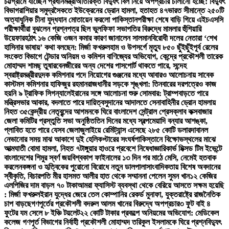
চট্টগ্রামে যাচ্ছেন প্রধানমন্ত্রী
অতিরিক্ত বিদ্যুৎ বিল নিয়ে অপপ্রচার চালানো হচ্ছে: বিদ্যুৎ
বিভাগ
রাশিয়ার সমুদ্রসৈকতে ইউক্রেনের ড্রোন হামলা, হতাহত ৪৭
ভারত সীমান্তে ২৫০টি
অত্যাধুনিক চীনা যুদ্ধযান মোতায়েন করলো পাকিস্তান
পরীক্ষা শেষে বাড়ি গিয়ে এইচএসসি
পরীক্ষার্থীরা বুঝলেন প্রশ্নপত্র ছিল ভুল
ফিফা সভাপতির বিরুদ্ধে মামলার হুঁশিয়ারি
উয়েফার
হঠাৎ ১৬ কেজি ওজন কমার কারণ জানালেন সালমান
বিরোধী দলের নেতারা ‘শেখ
হাসিনার ভাষায়’ কথা বলছেন: মির্জা ফখরুল
হাম ও উপসর্গে মৃত্যু ৮৫০ ছুঁইছুঁই
পূর্ব রেলের
সংকেত বিভাগে টেন্ডার অনিয়ম ও কমিশন বাণিজ্যের অভিযোগ, কেন্দ্রে প্রকৌশলী তারেক
মোহাম্মদ শামছ্ তুষার
বেনজীরের অন্য দেশের পাসপোর্ট থাকতে পারে, সন্দেহ
স্বরাষ্ট্রমন্ত্রীর
দুদক কমিশনার পদে নিয়োগের গুঞ্জনের মধ্যে আবারও আলোচনায় সাবেক
কাস্টমস কমিশনার হাফিজুর রহমান
রাজধানীর সড়কে শৃঙ্খলা: তিনবারের দরপত্রেও কাজ
হয়নি ৯ ট্রাফিক সিগন্যালে
ইরানের সঙ্গে আলোচনা শুরু সোমবার: ট্রাম্প
বাড়তে পারে
মন্ত্রিসভার আকার, বদলাতে পারে দায়িত্ব
সুদানের আদালতে সেনাবাহিনীর ড্রোন হামলায়
নিহত ৩৫
কেন্দ্রীয় নেতৃবৃন্দের আগমনকে ঘিরে বাংলাদেশ সেন্ট্রাল প্রেসক্লাব কক্সবাজার
জেলা কমিটির প্রস্তুতি সভা অনুষ্ঠিত
তিন দিনের মধ্যে স্বল্পমেয়াদি বন্যার আশঙ্কা,
প্লাবিত হতে পারে যেসব জেলা
জুলাইয়ে রেমিট্যান্স এসেছে ২৮৫ কোটি ডলার
দাবানল
নেভানোর সময় মাঝ আকাশে দুই হেলিকপ্টারের সংঘর্ষ
পাকিস্তানে বিক্ষোভস্থলের মাঝে
আত্মঘাতী বোমা হামলা, নিহত ৭
টাঙ্গুয়ার হাওরে প্রবেশে নিষেধাজ্ঞা
রিকার্ভ মিক্সড টিম ইভেন্টে
বাংলাদেশের শিমুর স্বর্ণ জয়
বিশ্বকাপ ফাইনালের ১৩ দিন পর মাঠে মেসি, নেমেই হতবাক
করলেন
কঙ্গনা ও হৃত্বিকের পুরোনো বিরোধে নতুন ডালপালা
সাংবাদিকতায় বিশেষ অবদানের
স্বীকৃতি, বিচারপতি মীর হাসমত আলীর হাত থেকে সম্মাননা পেলেন সুমন খান
১২ কেজির
এলপিজির দাম বাড়ল ৭০ টাকা
আমরা ফ্যাসিস্ট ব্যবস্থা থেকে বেরিয়ে আসতে সক্ষম হয়েছি
: মির্জা ফখরুল
ইরান যুদ্ধের জেরে তেল কোম্পানির রেকর্ড মুনাফা, যুক্তরাষ্ট্রে রাজনৈতিক
চাপ বাড়ছে
গণপূর্তের প্রকৌশলী বদরুল আলম খানের বিরুদ্ধে অপপ্রচার
৩ ফুট বাই ৪
ফুটের যম সেলে ৮ ইঞ্চি টয়লেট
২২ কোটি টাকার প্রকল্পে অনিয়মের অভিযোগ: মেডিকেল
কলেজ গণপূর্ত বিভাগের নির্বাহী প্রকৌশলী মোহাম্মদ তরিকুল ইসলামকে ঘিরে প্রশ্ন
বিদ্যুৎ