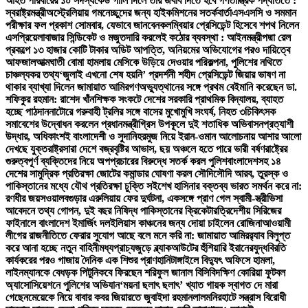
আহত পরিবারের ১০ সদস্য
কেউ গালি দিলে তার জবাব দিতে হবে গণতান্ত্রিক পদ্ধতিতে :
স্বরাষ্ট্রমন্ত্রী
অস্ট্রেলিয়ায় গমনেচ্ছুদের জন্য হাইকমিশনের সতর্কবার্তা
এসএসসি ও সমমান
পরীক্ষার ফল প্রকাশ সোমবার, যেভাবে জানবেন
কলম্বিয়ার প্রেসিডেন্ট হিসেবে শপথ নিলেন
এসপ্রিয়েলা
বাজার সিন্ডিকেট ও মজুতদারি করলেই কঠোর ব্যবস্থা : আইনমন্ত্রী
পদ্মা রেল
প্রকল্পে ১৩ হাজার কোটি টাকার অডিট আপত্তি, অনিয়মের অভিযোগের পরও দায়িত্বে
আফজাল
আত্মঘাতী বোমা হামলায় মেসিকে উড়িয়ে দেওয়ার পরিকল্পনা, পুলিশের নথিতে
চাঞ্চল্যকর তথ্য
‘জুলাই এখনো শেষ হয়নি’ প্রদর্শনী শহীদ প্রেসিডেন্ট জিয়ার ভাষণ না
থাকার ব্যাখ্যা দিলেন জামায়াত আমির
গণঅভ্যুত্থানের সঙ্গে প্রথম বেইমানি করেছেন ডা.
শফিকুর রহমান: রাশেদ খাঁন
শিক্ষক সংকটে দেশের সরকারি প্রাথমিক বিদ্যালয়, ব্যাহত
হচ্ছে পাঠদান
নাটোরে গরুবাহী ট্রলির সঙ্গে বাসের মুখোমুখি সংঘর্ষ, নিহত ৩
চিকিৎসক
সমাবেশের উদ্বোধন করলেন প্রধানমন্ত্রী
গ্রিস উপকূলে দুই শতাধিক অভিবাসনপ্রত্যাশী
উদ্ধার, অধিকাংশই বাংলাদেশী ও সুদানি
হরমুজ নিয়ে ইরান-ওমান আলোচনায় আশার আলো
দেখছে যুক্তরাষ্ট্র
সারা দেশে বজ্রবৃষ্টির আভাস, ছয় অঞ্চলে হতে পারে ভারী বর্ষণ
রাষ্ট্রের
গুরুত্বপূর্ণ ব্যক্তিদের নিয়ে অপপ্রচারের বিরুদ্ধে সতর্ক করল পুলিশ
বাংলাদেশসহ ১৪
দেশের সামুদ্রিক প্রতিরক্ষা জোটের কমান্ডার ঘোষণা করল সৌদি
সৌদি আরব, তুরস্ক ও
পাকিস্তানের মধ্যে যৌথ প্রতিরক্ষা চুক্তি সই
শেখ হাসিনার বক্তব্য ভারত সমর্থন করে না:
রণধীর জয়সওয়াল
বগুড়ার এরুলিয়ায় ফের দুর্ঘটনা, একসঙ্গে প্রাণ গেল স্বামী-স্ত্রী
ভিসা
আবেদনে তথ্য গোপন, দুই বছর নিষিদ্ধ পাকিস্তানের ক্রিকেটার
ত্রিদেশীয় সিরিজের
ফাইনালে বাংলাদেশ ইমার্জিং দল
ইলিয়াস কাঞ্চনের জন্য দোয়া চাইলেন রোজিনা
আওয়ামী
লীগের রাজনীতিতে ফেরার সুযোগ আছে বলে মনে করি না: জামায়াত আমির
র‍্যাব বিলুপ্ত
করে আনা হচ্ছে নতুন বাহিনী
মধ্যপ্রাচ্যজুড়ে ব্ল্যাকআউটের হুঁশিয়ারি ইরানের
যুদ্ধবিরতি
কার্যকরের পরও গাজায় দৈনিক এক শিশুর প্রাণহানি
টাঙ্গাইলে বিদ্যুৎ অফিসে হামলা,
লাইনম্যানকে বেধড়ক পিটুনি
কবে ফিরছেন শরিফুল জানাল বিসিবি
দক্ষিণ কোরিয়া ফুটবল
অ্যাসোসিয়েশনে পুলিশের অভিযান
‘ময়না ছলাৎ ছলাৎ’ খ্যাত গায়ক স্বাগত দে মারা
গেছেন
মেয়েকে নিয়ে বাবার কবর জিয়ারতে জুবাইদা রহমান
লালমনিরহাটে সন্ত্রাস বিরোধী