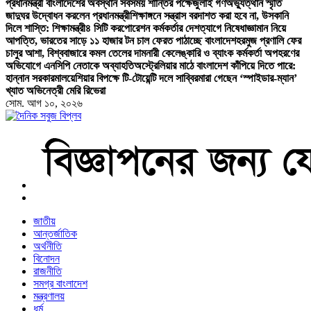
প্রধানমন্ত্রী বাংলাদেশের অবস্থান সবসময় শান্তির পক্ষে
জুলাই গণঅভ্যুত্থান স্মৃতি
জাদুঘর উদ্বোধন করলেন প্রধানমন্ত্রী
শিক্ষাঙ্গনে সন্ত্রাস বরদাশত করা হবে না, উসকানি
দিলে শাস্তি: শিক্ষামন্ত্রী
৪ সিটি করপোরেশন কর্মকর্তার দেশত্যাগে নিষেধাজ্ঞা
মান নিয়ে
আপত্তি, ভারতের সাড়ে ১১ হাজার টন চাল ফেরত পাঠাচ্ছে বাংলাদেশ
হরমুজ প্রণালি ফের
চালুর আশা, বিশ্ববাজারে কমল তেলের দাম
নারী কেলেঙ্কারি ও ব্যাংক কর্মকর্তা অপহরণের
অভিযোগে এনসিপি নেতাকে অব্যাহতি
অস্ট্রেলিয়ার মাঠে বাংলাদেশ কাঁপিয়ে দিতে পারে:
হান্নান সরকার
মালয়েশিয়ার বিপক্ষে টি-টোয়েন্টি দলে সাব্বির
মারা গেছেন ‘স্পাইডার-ম্যান’
খ্যাত অভিনেত্রী মেরি রিভেরা
সোম. আগ ১০, ২০২৬
বাংলা নিউজ পেপার
জাতীয়
আন্তর্জাতিক
অর্থনীতি
বিনোদন
রাজনীতি
সমগ্র বাংলাদেশ
মন্ত্রণালয়
ধর্ম