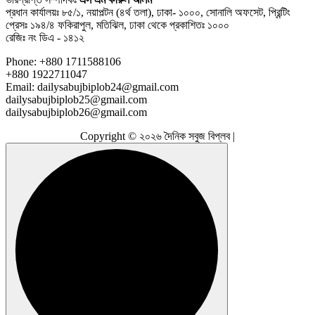
প্রধান কার্যালয়ঃ ৮৫/১, নয়াপল্টন (৪র্থ তলা), ঢাকা- ১০০০, সোনালি অফসেট, প্রিন্টিং
প্রেসঃ ১৯৪/৪ ফকিরাপুল, মতিঝিল, ঢাকা থেকে প্রকাশিতঃ ১০০০
রেজিঃ নং ডিএ - ১৪১২
Phone: +880 1711588106
+880 1922711047
Email: dailysabujbiplob24@gmail.com
dailysabujbiplob25@gmail.com
dailysabujbiplob26@gmail.com
Copyright © ২০২৬ দৈনিক সবুজ বিপ্লব |