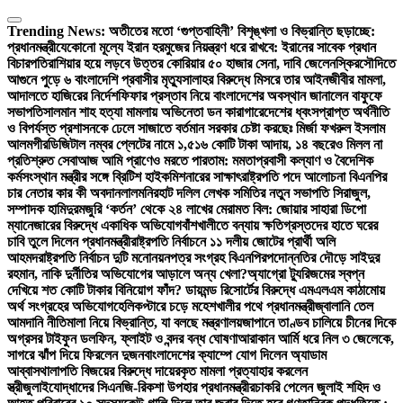
Skip
to
Trending News:
অতীতের মতো ‘গুপ্তবাহিনী’ বিশৃঙ্খলা ও বিভ্রান্তি ছড়াচ্ছে:
content
প্রধানমন্ত্রী
যেকোনো মূল্যে ইরান হরমুজের নিয়ন্ত্রণ ধরে রাখবে: ইরানের সাবেক প্রধান
বিচারপতি
রাশিয়ার হয়ে লড়বে উত্তর কোরিয়ার ৫০ হাজার সেনা, দাবি জেলেনস্কির
সৌদিতে
আগুনে পুড়ে ৬ বাংলাদেশি প্রবাসীর মৃত্যু
সালাহর বিরুদ্ধে মিসরে তার আইনজীবীর মামলা,
আদালতে হাজিরের নির্দেশ
ফিফার প্রস্তাব নিয়ে বাংলাদেশের অবস্থান জানালেন বাফুফে
সভাপতি
সালমান শাহ হত্যা মামলায় অভিনেতা ডন কারাগারে
দেশের ধ্বংসপ্রাপ্ত অর্থনীতি
ও বিপর্যস্ত প্রশাসনকে ঢেলে সাজাতে বর্তমান সরকার চেষ্টা করছেঃ মির্জা ফখরুল ইসলাম
আলমগীর
ডিজিটাল নম্বর প্লেটের নামে ১,৫১৬ কোটি টাকা আদায়, ১৪ বছরেও মিলল না
প্রতিশ্রুত সেবা
আজ আমি প্রাণেও মরতে পারতাম: মমতা
প্রবাসী কল্যাণ ও বৈদেশিক
কর্মসংস্থান মন্ত্রীর সঙ্গে ব্রিটিশ হাইকমিশনারের সাক্ষাৎ
রাষ্ট্রপতি পদে আলোচনা বিএনপির
চার নেতার কার কী অবদান
লালমনিরহাট দলিল লেখক সমিতির নতুন সভাপতি সিরাজুল,
সম্পাদক হামিদুর
মজুরি ‘কর্তন’ থেকে ২৪ লাখের মেরামত বিল: জোয়ার সাহারা ডিপো
ম্যানেজারের বিরুদ্ধে একাধিক অভিযোগ
বাঁশখালীতে বন্যায় ক্ষতিগ্রস্তদের হাতে ঘরের
চাবি তুলে দিলেন প্রধানমন্ত্রী
রাষ্ট্রপতি নির্বাচনে ১১ দলীয় জোটের প্রার্থী অলি
আহমদ
রাষ্ট্রপতি নির্বাচন দুটি মনোনয়নপত্র সংগ্রহ বিএনপির
পদোন্নতির দৌড়ে সাইদুর
রহমান, নাকি দুর্নীতির অভিযোগের আড়ালে অন্য খেলা?
অ্যাগ্রো ট্যুরিজমের স্বপ্ন
দেখিয়ে শত কোটি টাকার বিনিয়োগ ফাঁদ? ডায়মন্ড রিসোর্টের বিরুদ্ধে এমএলএম কাঠামোয়
অর্থ সংগ্রহের অভিযোগ
হেলিকপ্টারে চড়ে মহেশখালীর পথে প্রধানমন্ত্রী
জ্বালানি তেল
আমদানি নীতিমালা নিয়ে বিভ্রান্তি, যা বলছে মন্ত্রণালয়
জাপানে তাণ্ডব চালিয়ে চীনের দিকে
অগ্রসর টাইফুন ডলফিন, ফ্লাইট ও বন্দর বন্ধ ঘোষণা
আরাকান আর্মি ধরে নিল ৩ জেলেকে,
সাগরে ঝাঁপ দিয়ে ফিরলেন দুজন
বাংলাদেশের ক্যাম্পে যোগ দিলেন অ্যাডাম
আব্বাস
থালাপতি বিজয়ের বিরুদ্ধে দায়েরকৃত মামলা প্রত্যাহার করলেন
স্ত্রী
জুলাইযোদ্ধাদের সিএনজি-রিকশা উপহার প্রধানমন্ত্রীর
চাকরি পেলেন জুলাই শহিদ ও