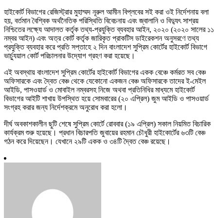
হাইকোর্ট বিভাগের রেজিস্ট্রার মুহাম্মদ নূরুল আমীন বিপ্লবের সই করা ওই নির্দেশনায় বলা
হয়, বর্তমান বৈশ্বিক অর্থনৈতিক পরিস্থিতি বিবেচনায় এবং জ্বালানি ও বিদ্যুৎ সাশ্রয়
নিশ্চিতের লক্ষ্যে আদালত কর্তৃক তথ্য-প্রযুক্তি ব্যবহার আইন, ২০২০ (২০২০ সালের ১১
নম্বর আইন) এবং অত্র কোর্ট কর্তৃক জারিকৃত প্রাকটিস ডাইরেকশন অনুসরণে তথ্য
প্রযুক্তি ব্যবহার করে প্রতি সপ্তাহে ২ দিন বাংলাদেশ সুপ্রিম কোর্টের হাইকোর্ট বিভাগে
ভার্চ্যুয়াল কোর্ট পরিচালনার উদ্যোগ গ্রহণ করা হয়েছে।
এই অবস্থায় বাংলাদেশ সুপ্রিম কোর্টের হাইকোর্ট বিভাগের একক বেঞ্চে কর্মরত সব বেঞ্চ
অফিসারকে এবং দ্বৈত বেঞ্চ থেকে যেকোনো একজন বেঞ্চ অফিসারকে তাদের ই-মেইল
আইডি, পাসওয়ার্ড ও মোবাইল নম্বরসহ নিজে অথবা প্রতিনিধির মাধ্যমে হাইকোর্ট
বিভাগের আইটি শাখায় উপস্থিত হয়ে সোমবারের (২০ এপ্রিল) জুম আইডি ও পাসওয়ার্ড
সংগ্রহ করার জন্য নির্দেশক্রমে অনুরোধ করা হলো।
দীর্ঘ অবকাশকালীন ছুটি শেষে সুপ্রিম কোর্টে রোববার (১৯ এপ্রিল) সকাল নিয়মিত বিচারিক
কার্যক্রম শুরু হয়েছে। প্রধান বিচারপতি জুবায়ের রহমান চৌধুরী হাইকোর্টের ৬৩টি বেঞ্চ
গঠন করে দিয়েছেন। যেখানে ২৯টি একক ও ৩৪টি দ্বৈত বেঞ্চ রয়েছে।