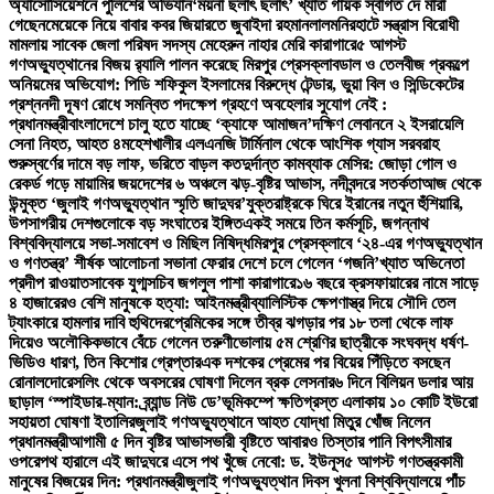
অ্যাসোসিয়েশনে পুলিশের অভিযান
‘ময়না ছলাৎ ছলাৎ’ খ্যাত গায়ক স্বাগত দে মারা
গেছেন
মেয়েকে নিয়ে বাবার কবর জিয়ারতে জুবাইদা রহমান
লালমনিরহাটে সন্ত্রাস বিরোধী
মামলায় সাবেক জেলা পরিষদ সদস্য মেহেরুন নাহার মেরি কারাগারে
৫ আগস্ট
গণঅভ্যুত্থানের বিজয় র‍্যালি পালন করেছে মিরপুর প্রেসক্লাব
ডাল ও তেলবীজ প্রকল্পে
অনিয়মের অভিযোগ: পিডি শফিকুল ইসলামের বিরুদ্ধে টেন্ডার, ভুয়া বিল ও সিন্ডিকেটের
প্রশ্ন
নদী দূষণ রোধে সমন্বিত পদক্ষেপ গ্রহণে অবহেলার সুযোগ নেই :
প্রধানমন্ত্রী
বাংলাদেশে চালু হতে যাচ্ছে ‘ক্যাফে আমাজন’
দক্ষিণ লেবাননে ২ ইসরায়েলি
সেনা নিহত, আহত ৪
মহেশখালীর এলএনজি টার্মিনাল থেকে আংশিক গ্যাস সরবরাহ
শুরু
স্বর্ণের দামে বড় লাফ, ভরিতে বাড়ল কত
দুর্দান্ত কামব্যাক মেসির: জোড়া গোল ও
রেকর্ড গড়ে মায়ামির জয়
দেশের ৬ অঞ্চলে ঝড়-বৃষ্টির আভাস, নদীবন্দরে সতর্কতা
আজ থেকে
উন্মুক্ত ‘জুলাই গণঅভ্যুত্থান স্মৃতি জাদুঘর’
যুক্তরাষ্ট্রকে ঘিরে ইরানের নতুন হুঁশিয়ারি,
উপসাগরীয় দেশগুলোকে বড় সংঘাতের ইঙ্গিত
একই সময়ে তিন কর্মসূচি, জগন্নাথ
বিশ্ববিদ্যালয়ে সভা-সমাবেশ ও মিছিল নিষিদ্ধ
মিরপুর প্রেসক্লাবে ‘২৪-এর গণঅভ্যুত্থান
ও গণতন্ত্র’ শীর্ষক আলোচনা সভা
না ফেরার দেশে চলে গেলেন ‘গজনি’খ্যাত অভিনেতা
প্রদীপ রাওয়াত
সাবেক যুগ্মসচিব জগলুল পাশা কারাগারে
১৬ বছরে ক্রসফায়ারের নামে সাড়ে
৪ হাজারেরও বেশি মানুষকে হত্যা: আইনমন্ত্রী
ব্যালিস্টিক ক্ষেপণাস্ত্র দিয়ে সৌদি তেল
ট্যাংকারে হামলার দাবি হুথিদের
প্রেমিকের সঙ্গে তীব্র ঝগড়ার পর ১৮ তলা থেকে লাফ
দিয়েও অলৌকিকভাবে বেঁচে গেলেন তরুণী
ভোলায় ৫ম শ্রেণির ছাত্রীকে সংঘবদ্ধ ধর্ষণ-
ভিডিও ধারণ, তিন কিশোর গ্রেপ্তার
এক দশকের প্রেমের পর বিয়ের পিঁড়িতে বসছেন
রোনালদো
রেসলিং থেকে অবসরের ঘোষণা দিলেন ব্রক লেসনার
৬ দিনে বিলিয়ন ডলার আয়
ছাড়াল ‘স্পাইডার-ম্যান: ব্র্যান্ড নিউ ডে’
ভূমিকম্পে ক্ষতিগ্রস্ত এলাকায় ১০ কোটি ইউরো
সহায়তা ঘোষণা ইতালির
জুলাই গণঅভ্যুত্থানে আহত যোদ্ধা মিতুর খোঁজ নিলেন
প্রধানমন্ত্রী
আগামী ৫ দিন বৃষ্টির আভাস
ভারী বৃষ্টিতে আবারও তিস্তার পানি বিপৎসীমার
ওপরে
পথ হারালে এই জাদুঘরে এসে পথ খুঁজে নেবো: ড. ইউনূস
৫ আগস্ট গণতন্ত্রকামী
মানুষের বিজয়ের দিন: প্রধানমন্ত্রী
জুলাই গণঅভ্যুত্থান দিবস খুলনা বিশ্ববিদ্যালয়ে পাঁচ