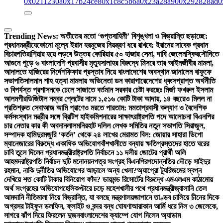
0x0211230a
0x17b24ce8
0x1c8c5b6a
0x23a28a90
0x292828ad
0
Trending News:
অতীতের মতো ‘গুপ্তবাহিনী’ বিশৃঙ্খলা ও বিভ্রান্তি ছড়াচ্ছে:
প্রধানমন্ত্রী
যেকোনো মূল্যে ইরান হরমুজের নিয়ন্ত্রণ ধরে রাখবে: ইরানের সাবেক প্রধান
বিচারপতি
রাশিয়ার হয়ে লড়বে উত্তর কোরিয়ার ৫০ হাজার সেনা, দাবি জেলেনস্কির
সৌদিতে
আগুনে পুড়ে ৬ বাংলাদেশি প্রবাসীর মৃত্যু
সালাহর বিরুদ্ধে মিসরে তার আইনজীবীর মামলা,
আদালতে হাজিরের নির্দেশ
ফিফার প্রস্তাব নিয়ে বাংলাদেশের অবস্থান জানালেন বাফুফে
সভাপতি
সালমান শাহ হত্যা মামলায় অভিনেতা ডন কারাগারে
দেশের ধ্বংসপ্রাপ্ত অর্থনীতি
ও বিপর্যস্ত প্রশাসনকে ঢেলে সাজাতে বর্তমান সরকার চেষ্টা করছেঃ মির্জা ফখরুল ইসলাম
আলমগীর
ডিজিটাল নম্বর প্লেটের নামে ১,৫১৬ কোটি টাকা আদায়, ১৪ বছরেও মিলল না
প্রতিশ্রুত সেবা
আজ আমি প্রাণেও মরতে পারতাম: মমতা
প্রবাসী কল্যাণ ও বৈদেশিক
কর্মসংস্থান মন্ত্রীর সঙ্গে ব্রিটিশ হাইকমিশনারের সাক্ষাৎ
রাষ্ট্রপতি পদে আলোচনা বিএনপির
চার নেতার কার কী অবদান
লালমনিরহাট দলিল লেখক সমিতির নতুন সভাপতি সিরাজুল,
সম্পাদক হামিদুর
মজুরি ‘কর্তন’ থেকে ২৪ লাখের মেরামত বিল: জোয়ার সাহারা ডিপো
ম্যানেজারের বিরুদ্ধে একাধিক অভিযোগ
বাঁশখালীতে বন্যায় ক্ষতিগ্রস্তদের হাতে ঘরের
চাবি তুলে দিলেন প্রধানমন্ত্রী
রাষ্ট্রপতি নির্বাচনে ১১ দলীয় জোটের প্রার্থী অলি
আহমদ
রাষ্ট্রপতি নির্বাচন দুটি মনোনয়নপত্র সংগ্রহ বিএনপির
পদোন্নতির দৌড়ে সাইদুর
রহমান, নাকি দুর্নীতির অভিযোগের আড়ালে অন্য খেলা?
অ্যাগ্রো ট্যুরিজমের স্বপ্ন
দেখিয়ে শত কোটি টাকার বিনিয়োগ ফাঁদ? ডায়মন্ড রিসোর্টের বিরুদ্ধে এমএলএম কাঠামোয়
অর্থ সংগ্রহের অভিযোগ
হেলিকপ্টারে চড়ে মহেশখালীর পথে প্রধানমন্ত্রী
জ্বালানি তেল
আমদানি নীতিমালা নিয়ে বিভ্রান্তি, যা বলছে মন্ত্রণালয়
জাপানে তাণ্ডব চালিয়ে চীনের দিকে
অগ্রসর টাইফুন ডলফিন, ফ্লাইট ও বন্দর বন্ধ ঘোষণা
আরাকান আর্মি ধরে নিল ৩ জেলেকে,
সাগরে ঝাঁপ দিয়ে ফিরলেন দুজন
বাংলাদেশের ক্যাম্পে যোগ দিলেন অ্যাডাম