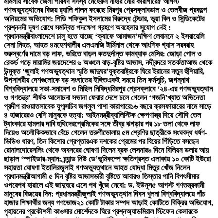
মামলায় সাবেক জেলা পরিষদ সদস্য মেহেরুন নাহার মেরি কারাগারে
৫ আগস্ট
গণঅভ্যুত্থানের বিজয় র‍্যালি পালন করেছে মিরপুর প্রেসক্লাব
ডাল ও তেলবীজ প্রকল্পে
অনিয়মের অভিযোগ: পিডি শফিকুল ইসলামের বিরুদ্ধে টেন্ডার, ভুয়া বিল ও সিন্ডিকেটের
প্রশ্ন
নদী দূষণ রোধে সমন্বিত পদক্ষেপ গ্রহণে অবহেলার সুযোগ নেই :
প্রধানমন্ত্রী
বাংলাদেশে চালু হতে যাচ্ছে ‘ক্যাফে আমাজন’
দক্ষিণ লেবাননে ২ ইসরায়েলি
সেনা নিহত, আহত ৪
মহেশখালীর এলএনজি টার্মিনাল থেকে আংশিক গ্যাস সরবরাহ
শুরু
স্বর্ণের দামে বড় লাফ, ভরিতে বাড়ল কত
দুর্দান্ত কামব্যাক মেসির: জোড়া গোল ও
রেকর্ড গড়ে মায়ামির জয়
দেশের ৬ অঞ্চলে ঝড়-বৃষ্টির আভাস, নদীবন্দরে সতর্কতা
আজ থেকে
উন্মুক্ত ‘জুলাই গণঅভ্যুত্থান স্মৃতি জাদুঘর’
যুক্তরাষ্ট্রকে ঘিরে ইরানের নতুন হুঁশিয়ারি,
উপসাগরীয় দেশগুলোকে বড় সংঘাতের ইঙ্গিত
একই সময়ে তিন কর্মসূচি, জগন্নাথ
বিশ্ববিদ্যালয়ে সভা-সমাবেশ ও মিছিল নিষিদ্ধ
মিরপুর প্রেসক্লাবে ‘২৪-এর গণঅভ্যুত্থান
ও গণতন্ত্র’ শীর্ষক আলোচনা সভা
না ফেরার দেশে চলে গেলেন ‘গজনি’খ্যাত অভিনেতা
প্রদীপ রাওয়াত
সাবেক যুগ্মসচিব জগলুল পাশা কারাগারে
১৬ বছরে ক্রসফায়ারের নামে সাড়ে
৪ হাজারেরও বেশি মানুষকে হত্যা: আইনমন্ত্রী
ব্যালিস্টিক ক্ষেপণাস্ত্র দিয়ে সৌদি তেল
ট্যাংকারে হামলার দাবি হুথিদের
প্রেমিকের সঙ্গে তীব্র ঝগড়ার পর ১৮ তলা থেকে লাফ
দিয়েও অলৌকিকভাবে বেঁচে গেলেন তরুণী
ভোলায় ৫ম শ্রেণির ছাত্রীকে সংঘবদ্ধ ধর্ষণ-
ভিডিও ধারণ, তিন কিশোর গ্রেপ্তার
এক দশকের প্রেমের পর বিয়ের পিঁড়িতে বসছেন
রোনালদো
রেসলিং থেকে অবসরের ঘোষণা দিলেন ব্রক লেসনার
৬ দিনে বিলিয়ন ডলার আয়
ছাড়াল ‘স্পাইডার-ম্যান: ব্র্যান্ড নিউ ডে’
ভূমিকম্পে ক্ষতিগ্রস্ত এলাকায় ১০ কোটি ইউরো
সহায়তা ঘোষণা ইতালির
জুলাই গণঅভ্যুত্থানে আহত যোদ্ধা মিতুর খোঁজ নিলেন
প্রধানমন্ত্রী
আগামী ৫ দিন বৃষ্টির আভাস
ভারী বৃষ্টিতে আবারও তিস্তার পানি বিপৎসীমার
ওপরে
পথ হারালে এই জাদুঘরে এসে পথ খুঁজে নেবো: ড. ইউনূস
৫ আগস্ট গণতন্ত্রকামী
মানুষের বিজয়ের দিন: প্রধানমন্ত্রী
জুলাই গণঅভ্যুত্থান দিবস খুলনা বিশ্ববিদ্যালয়ে পাঁচ
হাজার শিক্ষার্থীর জন্য গণভোজ
২১ কোটি টাকার সম্পদ আড়াই কোটিতে বিক্রির অভিযোগ,
গৃহায়নের প্রকৌশলী কাওসার মোর্শেদকে ঘিরে প্রশ্ন
অ্যাডমিরাল স্টিফেন কেলারকে