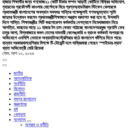
হাজার শিক্ষার্থীর জন্য গণভোজ
২১ কোটি টাকার সম্পদ আড়াই কোটিতে বিক্রির অভিযোগ,
গৃহায়নের প্রকৌশলী কাওসার মোর্শেদকে ঘিরে প্রশ্ন
অ্যাডমিরাল স্টিফেন কেলারকে
প্রধানমন্ত্রী বাংলাদেশের অবস্থান সবসময় শান্তির পক্ষে
জুলাই গণঅভ্যুত্থান স্মৃতি
জাদুঘর উদ্বোধন করলেন প্রধানমন্ত্রী
শিক্ষাঙ্গনে সন্ত্রাস বরদাশত করা হবে না, উসকানি
দিলে শাস্তি: শিক্ষামন্ত্রী
৪ সিটি করপোরেশন কর্মকর্তার দেশত্যাগে নিষেধাজ্ঞা
মান নিয়ে
আপত্তি, ভারতের সাড়ে ১১ হাজার টন চাল ফেরত পাঠাচ্ছে বাংলাদেশ
হরমুজ প্রণালি ফের
চালুর আশা, বিশ্ববাজারে কমল তেলের দাম
নারী কেলেঙ্কারি ও ব্যাংক কর্মকর্তা অপহরণের
অভিযোগে এনসিপি নেতাকে অব্যাহতি
অস্ট্রেলিয়ার মাঠে বাংলাদেশ কাঁপিয়ে দিতে পারে:
হান্নান সরকার
মালয়েশিয়ার বিপক্ষে টি-টোয়েন্টি দলে সাব্বির
মারা গেছেন ‘স্পাইডার-ম্যান’
খ্যাত অভিনেত্রী মেরি রিভেরা
সোম. আগ ১০, ২০২৬
জাতীয়
আন্তর্জাতিক
অর্থনীতি
বিনোদন
রাজনীতি
সমগ্র বাংলাদেশ
মন্ত্রণালয়
ধর্ম
খেলাধুলা
অন্যান্য
অপরাধ ও দুর্নীতি