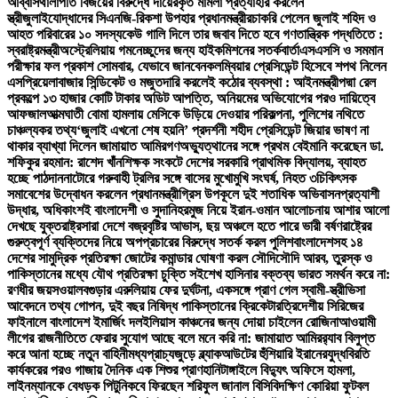
আব্বাস
থালাপতি বিজয়ের বিরুদ্ধে দায়েরকৃত মামলা প্রত্যাহার করলেন
স্ত্রী
জুলাইযোদ্ধাদের সিএনজি-রিকশা উপহার প্রধানমন্ত্রীর
চাকরি পেলেন জুলাই শহিদ ও
আহত পরিবারের ১০ সদস্য
কেউ গালি দিলে তার জবাব দিতে হবে গণতান্ত্রিক পদ্ধতিতে :
স্বরাষ্ট্রমন্ত্রী
অস্ট্রেলিয়ায় গমনেচ্ছুদের জন্য হাইকমিশনের সতর্কবার্তা
এসএসসি ও সমমান
পরীক্ষার ফল প্রকাশ সোমবার, যেভাবে জানবেন
কলম্বিয়ার প্রেসিডেন্ট হিসেবে শপথ নিলেন
এসপ্রিয়েলা
বাজার সিন্ডিকেট ও মজুতদারি করলেই কঠোর ব্যবস্থা : আইনমন্ত্রী
পদ্মা রেল
প্রকল্পে ১৩ হাজার কোটি টাকার অডিট আপত্তি, অনিয়মের অভিযোগের পরও দায়িত্বে
আফজাল
আত্মঘাতী বোমা হামলায় মেসিকে উড়িয়ে দেওয়ার পরিকল্পনা, পুলিশের নথিতে
চাঞ্চল্যকর তথ্য
‘জুলাই এখনো শেষ হয়নি’ প্রদর্শনী শহীদ প্রেসিডেন্ট জিয়ার ভাষণ না
থাকার ব্যাখ্যা দিলেন জামায়াত আমির
গণঅভ্যুত্থানের সঙ্গে প্রথম বেইমানি করেছেন ডা.
শফিকুর রহমান: রাশেদ খাঁন
শিক্ষক সংকটে দেশের সরকারি প্রাথমিক বিদ্যালয়, ব্যাহত
হচ্ছে পাঠদান
নাটোরে গরুবাহী ট্রলির সঙ্গে বাসের মুখোমুখি সংঘর্ষ, নিহত ৩
চিকিৎসক
সমাবেশের উদ্বোধন করলেন প্রধানমন্ত্রী
গ্রিস উপকূলে দুই শতাধিক অভিবাসনপ্রত্যাশী
উদ্ধার, অধিকাংশই বাংলাদেশী ও সুদানি
হরমুজ নিয়ে ইরান-ওমান আলোচনায় আশার আলো
দেখছে যুক্তরাষ্ট্র
সারা দেশে বজ্রবৃষ্টির আভাস, ছয় অঞ্চলে হতে পারে ভারী বর্ষণ
রাষ্ট্রের
গুরুত্বপূর্ণ ব্যক্তিদের নিয়ে অপপ্রচারের বিরুদ্ধে সতর্ক করল পুলিশ
বাংলাদেশসহ ১৪
দেশের সামুদ্রিক প্রতিরক্ষা জোটের কমান্ডার ঘোষণা করল সৌদি
সৌদি আরব, তুরস্ক ও
পাকিস্তানের মধ্যে যৌথ প্রতিরক্ষা চুক্তি সই
শেখ হাসিনার বক্তব্য ভারত সমর্থন করে না:
রণধীর জয়সওয়াল
বগুড়ার এরুলিয়ায় ফের দুর্ঘটনা, একসঙ্গে প্রাণ গেল স্বামী-স্ত্রী
ভিসা
আবেদনে তথ্য গোপন, দুই বছর নিষিদ্ধ পাকিস্তানের ক্রিকেটার
ত্রিদেশীয় সিরিজের
ফাইনালে বাংলাদেশ ইমার্জিং দল
ইলিয়াস কাঞ্চনের জন্য দোয়া চাইলেন রোজিনা
আওয়ামী
লীগের রাজনীতিতে ফেরার সুযোগ আছে বলে মনে করি না: জামায়াত আমির
র‍্যাব বিলুপ্ত
করে আনা হচ্ছে নতুন বাহিনী
মধ্যপ্রাচ্যজুড়ে ব্ল্যাকআউটের হুঁশিয়ারি ইরানের
যুদ্ধবিরতি
কার্যকরের পরও গাজায় দৈনিক এক শিশুর প্রাণহানি
টাঙ্গাইলে বিদ্যুৎ অফিসে হামলা,
লাইনম্যানকে বেধড়ক পিটুনি
কবে ফিরছেন শরিফুল জানাল বিসিবি
দক্ষিণ কোরিয়া ফুটবল