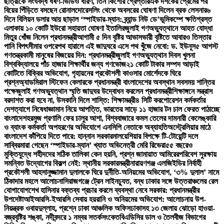
ছাত্রীকে সংঘবদ্ধ ধর্ষণ-ভিডিও ধারণ, তিন কিশোর গ্রেপ্তার
এক দশকের প্রেমের পর
বিয়ের পিঁড়িতে বসছেন রোনালদো
রেসলিং থেকে অবসরের ঘোষণা দিলেন ব্রক লেসনার
৬
দিনে বিলিয়ন ডলার আয় ছাড়াল ‘স্পাইডার-ম্যান: ব্র্যান্ড নিউ ডে’
ভূমিকম্পে ক্ষতিগ্রস্ত
এলাকায় ১০ কোটি ইউরো সহায়তা ঘোষণা ইতালির
জুলাই গণঅভ্যুত্থানে আহত যোদ্ধা
মিতুর খোঁজ নিলেন প্রধানমন্ত্রী
আগামী ৫ দিন বৃষ্টির আভাস
ভারী বৃষ্টিতে আবারও তিস্তার
পানি বিপৎসীমার ওপরে
পথ হারালে এই জাদুঘরে এসে পথ খুঁজে নেবো: ড. ইউনূস
৫ আগস্ট
গণতন্ত্রকামী মানুষের বিজয়ের দিন: প্রধানমন্ত্রী
জুলাই গণঅভ্যুত্থান দিবস খুলনা
বিশ্ববিদ্যালয়ে পাঁচ হাজার শিক্ষার্থীর জন্য গণভোজ
২১ কোটি টাকার সম্পদ আড়াই
কোটিতে বিক্রির অভিযোগ, গৃহায়নের প্রকৌশলী কাওসার মোর্শেদকে ঘিরে
প্রশ্ন
অ্যাডমিরাল স্টিফেন কেলারকে প্রধানমন্ত্রী বাংলাদেশের অবস্থান সবসময় শান্তির
পক্ষে
জুলাই গণঅভ্যুত্থান স্মৃতি জাদুঘর উদ্বোধন করলেন প্রধানমন্ত্রী
শিক্ষাঙ্গনে সন্ত্রাস
বরদাশত করা হবে না, উসকানি দিলে শাস্তি: শিক্ষামন্ত্রী
৪ সিটি করপোরেশন কর্মকর্তার
দেশত্যাগে নিষেধাজ্ঞা
মান নিয়ে আপত্তি, ভারতের সাড়ে ১১ হাজার টন চাল ফেরত পাঠাচ্ছে
বাংলাদেশ
হরমুজ প্রণালি ফের চালুর আশা, বিশ্ববাজারে কমল তেলের দাম
নারী কেলেঙ্কারি
ও ব্যাংক কর্মকর্তা অপহরণের অভিযোগে এনসিপি নেতাকে অব্যাহতি
অস্ট্রেলিয়ার মাঠে
বাংলাদেশ কাঁপিয়ে দিতে পারে: হান্নান সরকার
মালয়েশিয়ার বিপক্ষে টি-টোয়েন্টি দলে
সাব্বির
মারা গেছেন ‘স্পাইডার-ম্যান’ খ্যাত অভিনেত্রী মেরি রিভেরা
৫৫ বছরেও
মুক্তিযুদ্ধে শহীদদের সঠিক তালিকা কেন হয়নি, প্রশ্ন জামায়াত আমিরের
পরিবেশ সুরক্ষায়
সমন্বিত উদ্যোগের বিকল্প নেই: স্থানীয় সরকারমন্ত্রী
নারায়ণগঞ্জ এলজিইডির নির্বাহী
প্রকৌশলী আহসানুজ্জামান দুলালকে ঘিরে দুর্নীতি-অনিয়মের অভিযোগ, ‘৩% দুলাল’ নামে
ঠিকাদার মহলে আলোচনা
সিরাজগঞ্জে ট্রেন লাইনচ্যুত, বন্ধ ঢাকার সঙ্গে উত্তরাঞ্চলের রেল
যোগাযোগ
শেখ হাসিনার বক্তব্য প্রচার করলে ব্যবস্থা নেবে সরকার: প্রধানমন্ত্রীর
উপদেষ্টা
আইআরসি-ইআরসি সেবায় হয়রানি ও অনিয়মের অভিযোগ: আলোচনায় উপ-
নিয়ন্ত্রক ওবায়দুল্লাহ, প্রশ্নে ঢাকা আঞ্চলিক অফিস
ঢাকাসহ ১৩ জেলায় ঝোড়ো হাওয়া-
বজ্রবৃষ্টির শঙ্কা, নদীবন্দরে ১ নম্বর সতর্কসংকেত
বিএডিসির ডাল ও তৈলবীজ বিভাগের