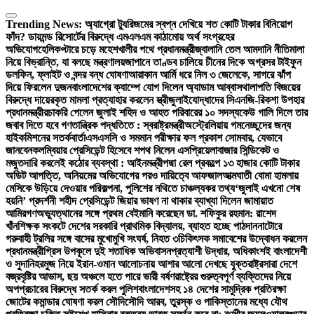
Skip
to
Trending News:
অ্যাগ্রো ট্যুরিজমের স্বপ্ন দেখিয়ে শত কোটি টাকার বিনিয়োগ
content
ফাঁদ? ডায়মন্ড রিসোর্টের বিরুদ্ধে এমএলএম কাঠামোয় অর্থ সংগ্রহের
অভিযোগ
হেলিকপ্টারে চড়ে মহেশখালীর পথে প্রধানমন্ত্রী
জ্বালানি তেল আমদানি নীতিমালা
নিয়ে বিভ্রান্তি, যা বলছে মন্ত্রণালয়
জাপানে তাণ্ডব চালিয়ে চীনের দিকে অগ্রসর টাইফুন
ডলফিন, ফ্লাইট ও বন্দর বন্ধ ঘোষণা
আরাকান আর্মি ধরে নিল ৩ জেলেকে, সাগরে ঝাঁপ
দিয়ে ফিরলেন দুজন
বাংলাদেশের ক্যাম্পে যোগ দিলেন অ্যাডাম আব্বাস
থালাপতি বিজয়ের
বিরুদ্ধে দায়েরকৃত মামলা প্রত্যাহার করলেন স্ত্রী
জুলাইযোদ্ধাদের সিএনজি-রিকশা উপহার
প্রধানমন্ত্রীর
চাকরি পেলেন জুলাই শহিদ ও আহত পরিবারের ১০ সদস্য
কেউ গালি দিলে তার
জবাব দিতে হবে গণতান্ত্রিক পদ্ধতিতে : স্বরাষ্ট্রমন্ত্রী
অস্ট্রেলিয়ায় গমনেচ্ছুদের জন্য
হাইকমিশনের সতর্কবার্তা
এসএসসি ও সমমান পরীক্ষার ফল প্রকাশ সোমবার, যেভাবে
জানবেন
কলম্বিয়ার প্রেসিডেন্ট হিসেবে শপথ নিলেন এসপ্রিয়েলা
বাজার সিন্ডিকেট ও
মজুতদারি করলেই কঠোর ব্যবস্থা : আইনমন্ত্রী
পদ্মা রেল প্রকল্পে ১৩ হাজার কোটি টাকার
অডিট আপত্তি, অনিয়মের অভিযোগের পরও দায়িত্বে আফজাল
আত্মঘাতী বোমা হামলায়
মেসিকে উড়িয়ে দেওয়ার পরিকল্পনা, পুলিশের নথিতে চাঞ্চল্যকর তথ্য
‘জুলাই এখনো শেষ
হয়নি’ প্রদর্শনী শহীদ প্রেসিডেন্ট জিয়ার ভাষণ না থাকার ব্যাখ্যা দিলেন জামায়াত
আমির
গণঅভ্যুত্থানের সঙ্গে প্রথম বেইমানি করেছেন ডা. শফিকুর রহমান: রাশেদ
খাঁন
শিক্ষক সংকটে দেশের সরকারি প্রাথমিক বিদ্যালয়, ব্যাহত হচ্ছে পাঠদান
নাটোরে
গরুবাহী ট্রলির সঙ্গে বাসের মুখোমুখি সংঘর্ষ, নিহত ৩
চিকিৎসক সমাবেশের উদ্বোধন করলেন
প্রধানমন্ত্রী
গ্রিস উপকূলে দুই শতাধিক অভিবাসনপ্রত্যাশী উদ্ধার, অধিকাংশই বাংলাদেশী
ও সুদানি
হরমুজ নিয়ে ইরান-ওমান আলোচনায় আশার আলো দেখছে যুক্তরাষ্ট্র
সারা দেশে
বজ্রবৃষ্টির আভাস, ছয় অঞ্চলে হতে পারে ভারী বর্ষণ
রাষ্ট্রের গুরুত্বপূর্ণ ব্যক্তিদের নিয়ে
অপপ্রচারের বিরুদ্ধে সতর্ক করল পুলিশ
বাংলাদেশসহ ১৪ দেশের সামুদ্রিক প্রতিরক্ষা
জোটের কমান্ডার ঘোষণা করল সৌদি
সৌদি আরব, তুরস্ক ও পাকিস্তানের মধ্যে যৌথ