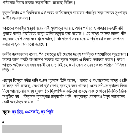
পাঠানোর বিষয়ে ঢাকার সহযোগিতা চেয়েছে দিল্লি।
বৃহস্পতিবার এক ব্রিফিংয়ে এই তথ্য জানিয়েছেন ভারতের পররাষ্ট্র মন্ত্রণালয়ের মুখপাত্র
রনধীর জয়সওয়াল।
ভারতের পররাষ্ট্র মন্ত্রণালয়ের এই মুখপাত্র জানান, এখন পর্যন্ত ২ হাজার ৮৬২টি নথি
পুনরায় যাচাই-বাছাইয়ের জন্য তালিকাভুক্ত করা হয়েছে। এর মধ্যে অনেক মামলা পাঁচ
বছরেরও বেশি সময় ধরে ঝুলে আছে। বাংলাদেশ সরকারকে এ প্রক্রিয়া দ্রুত সম্পন্ন
করার আহ্বান জানানো হয়েছে।
রনধীর জয়সওয়াল বলেন, “এ ক্ষেত্রে দুই দেশের মধ্যে সমন্বিত সহযোগিতা প্রয়োজন।
আমরা আশা করছি বাংলাদেশ সরকার যত দ্রুত সম্ভব এ বিষয়ে সহায়তা করবে। কারণ
ভারতে অবৈধভাবে বসবাসকারী যে দেশেরই হোক না কেন তাদের ফেরত পাঠানো দিল্লির
নীতি।”
এছাড়া তিস্তা নদীর পানি বণ্টন প্রসঙ্গে তিনি বলেন, “ভারত ও বাংলাদেশের মধ্যে ৫৪টি
অভিন্ন নদী রয়েছে, যেগুলো দুই দেশই ব্যবহার করে থাকে। এসব নদী-সংক্রান্ত বিষয়
নিয়ে আলোচনার জন্য সুসংগঠিত দ্বিপাক্ষিক কাঠামো রয়েছে এবং সেখানে নিয়মিত বৈঠক
অনুষ্ঠিত হয়। বিদ্যমান ব্যবস্থার মাধ্যমেই পানি–সংক্রান্ত যেকোনও ইস্যু সমাধানের
চেষ্টা অব্যাহত রয়েছে।”
সূত্র:
দ্য হিন্দু
,
এএনআই
,
দ্য প্রিন্ট