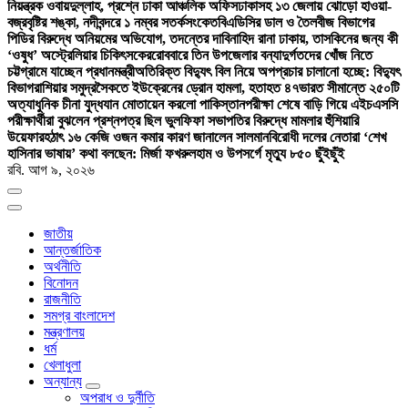
নিয়ন্ত্রক ওবায়দুল্লাহ, প্রশ্নে ঢাকা আঞ্চলিক অফিস
ঢাকাসহ ১৩ জেলায় ঝোড়ো হাওয়া-
বজ্রবৃষ্টির শঙ্কা, নদীবন্দরে ১ নম্বর সতর্কসংকেত
বিএডিসির ডাল ও তৈলবীজ বিভাগের
পিডির বিরুদ্ধে অনিয়মের অভিযোগ, তদন্তের দাবি
নাহিদ রানা ঢাকায়, তাসকিনের জন্য কী
‘ওষুধ’ অস্ট্রেলিয়ার চিকিৎসকের
রোববারে তিন উপজেলার বন্যাদুর্গতদের খোঁজ নিতে
চট্টগ্রামে যাচ্ছেন প্রধানমন্ত্রী
অতিরিক্ত বিদ্যুৎ বিল নিয়ে অপপ্রচার চালানো হচ্ছে: বিদ্যুৎ
বিভাগ
রাশিয়ার সমুদ্রসৈকতে ইউক্রেনের ড্রোন হামলা, হতাহত ৪৭
ভারত সীমান্তে ২৫০টি
অত্যাধুনিক চীনা যুদ্ধযান মোতায়েন করলো পাকিস্তান
পরীক্ষা শেষে বাড়ি গিয়ে এইচএসসি
পরীক্ষার্থীরা বুঝলেন প্রশ্নপত্র ছিল ভুল
ফিফা সভাপতির বিরুদ্ধে মামলার হুঁশিয়ারি
উয়েফার
হঠাৎ ১৬ কেজি ওজন কমার কারণ জানালেন সালমান
বিরোধী দলের নেতারা ‘শেখ
হাসিনার ভাষায়’ কথা বলছেন: মির্জা ফখরুল
হাম ও উপসর্গে মৃত্যু ৮৫০ ছুঁইছুঁই
রবি. আগ ৯, ২০২৬
জাতীয়
আন্তর্জাতিক
অর্থনীতি
বিনোদন
রাজনীতি
সমগ্র বাংলাদেশ
মন্ত্রণালয়
ধর্ম
খেলাধুলা
অন্যান্য
অপরাধ ও দুর্নীতি