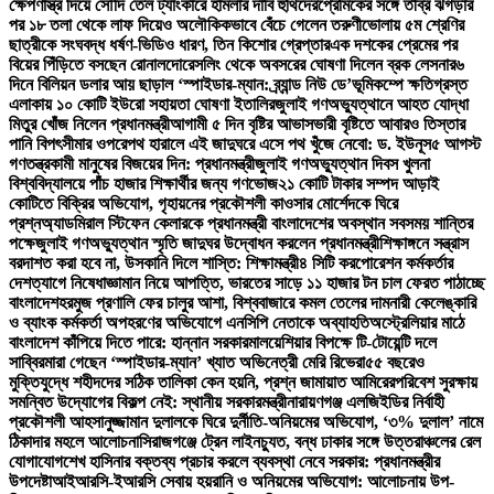
ক্ষেপণাস্ত্র দিয়ে সৌদি তেল ট্যাংকারে হামলার দাবি হুথিদের
প্রেমিকের সঙ্গে তীব্র ঝগড়ার
পর ১৮ তলা থেকে লাফ দিয়েও অলৌকিকভাবে বেঁচে গেলেন তরুণী
ভোলায় ৫ম শ্রেণির
ছাত্রীকে সংঘবদ্ধ ধর্ষণ-ভিডিও ধারণ, তিন কিশোর গ্রেপ্তার
এক দশকের প্রেমের পর
বিয়ের পিঁড়িতে বসছেন রোনালদো
রেসলিং থেকে অবসরের ঘোষণা দিলেন ব্রক লেসনার
৬
দিনে বিলিয়ন ডলার আয় ছাড়াল ‘স্পাইডার-ম্যান: ব্র্যান্ড নিউ ডে’
ভূমিকম্পে ক্ষতিগ্রস্ত
এলাকায় ১০ কোটি ইউরো সহায়তা ঘোষণা ইতালির
জুলাই গণঅভ্যুত্থানে আহত যোদ্ধা
মিতুর খোঁজ নিলেন প্রধানমন্ত্রী
আগামী ৫ দিন বৃষ্টির আভাস
ভারী বৃষ্টিতে আবারও তিস্তার
পানি বিপৎসীমার ওপরে
পথ হারালে এই জাদুঘরে এসে পথ খুঁজে নেবো: ড. ইউনূস
৫ আগস্ট
গণতন্ত্রকামী মানুষের বিজয়ের দিন: প্রধানমন্ত্রী
জুলাই গণঅভ্যুত্থান দিবস খুলনা
বিশ্ববিদ্যালয়ে পাঁচ হাজার শিক্ষার্থীর জন্য গণভোজ
২১ কোটি টাকার সম্পদ আড়াই
কোটিতে বিক্রির অভিযোগ, গৃহায়নের প্রকৌশলী কাওসার মোর্শেদকে ঘিরে
প্রশ্ন
অ্যাডমিরাল স্টিফেন কেলারকে প্রধানমন্ত্রী বাংলাদেশের অবস্থান সবসময় শান্তির
পক্ষে
জুলাই গণঅভ্যুত্থান স্মৃতি জাদুঘর উদ্বোধন করলেন প্রধানমন্ত্রী
শিক্ষাঙ্গনে সন্ত্রাস
বরদাশত করা হবে না, উসকানি দিলে শাস্তি: শিক্ষামন্ত্রী
৪ সিটি করপোরেশন কর্মকর্তার
দেশত্যাগে নিষেধাজ্ঞা
মান নিয়ে আপত্তি, ভারতের সাড়ে ১১ হাজার টন চাল ফেরত পাঠাচ্ছে
বাংলাদেশ
হরমুজ প্রণালি ফের চালুর আশা, বিশ্ববাজারে কমল তেলের দাম
নারী কেলেঙ্কারি
ও ব্যাংক কর্মকর্তা অপহরণের অভিযোগে এনসিপি নেতাকে অব্যাহতি
অস্ট্রেলিয়ার মাঠে
বাংলাদেশ কাঁপিয়ে দিতে পারে: হান্নান সরকার
মালয়েশিয়ার বিপক্ষে টি-টোয়েন্টি দলে
সাব্বির
মারা গেছেন ‘স্পাইডার-ম্যান’ খ্যাত অভিনেত্রী মেরি রিভেরা
৫৫ বছরেও
মুক্তিযুদ্ধে শহীদদের সঠিক তালিকা কেন হয়নি, প্রশ্ন জামায়াত আমিরের
পরিবেশ সুরক্ষায়
সমন্বিত উদ্যোগের বিকল্প নেই: স্থানীয় সরকারমন্ত্রী
নারায়ণগঞ্জ এলজিইডির নির্বাহী
প্রকৌশলী আহসানুজ্জামান দুলালকে ঘিরে দুর্নীতি-অনিয়মের অভিযোগ, ‘৩% দুলাল’ নামে
ঠিকাদার মহলে আলোচনা
সিরাজগঞ্জে ট্রেন লাইনচ্যুত, বন্ধ ঢাকার সঙ্গে উত্তরাঞ্চলের রেল
যোগাযোগ
শেখ হাসিনার বক্তব্য প্রচার করলে ব্যবস্থা নেবে সরকার: প্রধানমন্ত্রীর
উপদেষ্টা
আইআরসি-ইআরসি সেবায় হয়রানি ও অনিয়মের অভিযোগ: আলোচনায় উপ-