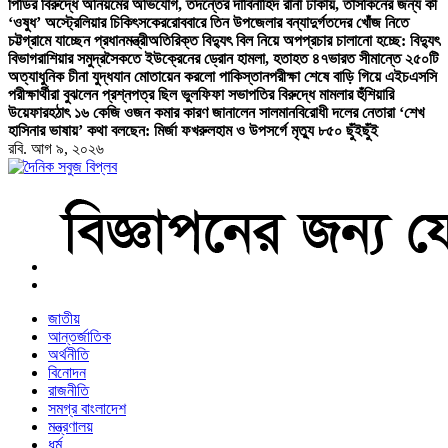
পিডির বিরুদ্ধে অনিয়মের অভিযোগ, তদন্তের দাবি
নাহিদ রানা ঢাকায়, তাসকিনের জন্য কী
‘ওষুধ’ অস্ট্রেলিয়ার চিকিৎসকের
রোববারে তিন উপজেলার বন্যাদুর্গতদের খোঁজ নিতে
চট্টগ্রামে যাচ্ছেন প্রধানমন্ত্রী
অতিরিক্ত বিদ্যুৎ বিল নিয়ে অপপ্রচার চালানো হচ্ছে: বিদ্যুৎ
বিভাগ
রাশিয়ার সমুদ্রসৈকতে ইউক্রেনের ড্রোন হামলা, হতাহত ৪৭
ভারত সীমান্তে ২৫০টি
অত্যাধুনিক চীনা যুদ্ধযান মোতায়েন করলো পাকিস্তান
পরীক্ষা শেষে বাড়ি গিয়ে এইচএসসি
পরীক্ষার্থীরা বুঝলেন প্রশ্নপত্র ছিল ভুল
ফিফা সভাপতির বিরুদ্ধে মামলার হুঁশিয়ারি
উয়েফার
হঠাৎ ১৬ কেজি ওজন কমার কারণ জানালেন সালমান
বিরোধী দলের নেতারা ‘শেখ
হাসিনার ভাষায়’ কথা বলছেন: মির্জা ফখরুল
হাম ও উপসর্গে মৃত্যু ৮৫০ ছুঁইছুঁই
রবি. আগ ৯, ২০২৬
বাংলা নিউজ পেপার
জাতীয়
আন্তর্জাতিক
অর্থনীতি
বিনোদন
রাজনীতি
সমগ্র বাংলাদেশ
মন্ত্রণালয়
ধর্ম