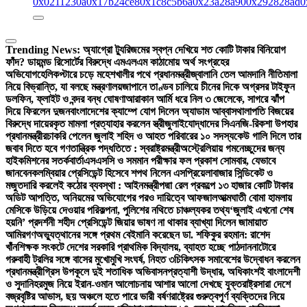
0x0211230a
0x17b24ce8
0x1c8c5b6a
0x23a28a90
0x292828ad
0
Trending News:
অ্যাগ্রো ট্যুরিজমের স্বপ্ন দেখিয়ে শত কোটি টাকার বিনিয়োগ
ফাঁদ? ডায়মন্ড রিসোর্টের বিরুদ্ধে এমএলএম কাঠামোয় অর্থ সংগ্রহের
অভিযোগ
হেলিকপ্টারে চড়ে মহেশখালীর পথে প্রধানমন্ত্রী
জ্বালানি তেল আমদানি নীতিমালা
নিয়ে বিভ্রান্তি, যা বলছে মন্ত্রণালয়
জাপানে তাণ্ডব চালিয়ে চীনের দিকে অগ্রসর টাইফুন
ডলফিন, ফ্লাইট ও বন্দর বন্ধ ঘোষণা
আরাকান আর্মি ধরে নিল ৩ জেলেকে, সাগরে ঝাঁপ
দিয়ে ফিরলেন দুজন
বাংলাদেশের ক্যাম্পে যোগ দিলেন অ্যাডাম আব্বাস
থালাপতি বিজয়ের
বিরুদ্ধে দায়েরকৃত মামলা প্রত্যাহার করলেন স্ত্রী
জুলাইযোদ্ধাদের সিএনজি-রিকশা উপহার
প্রধানমন্ত্রীর
চাকরি পেলেন জুলাই শহিদ ও আহত পরিবারের ১০ সদস্য
কেউ গালি দিলে তার
জবাব দিতে হবে গণতান্ত্রিক পদ্ধতিতে : স্বরাষ্ট্রমন্ত্রী
অস্ট্রেলিয়ায় গমনেচ্ছুদের জন্য
হাইকমিশনের সতর্কবার্তা
এসএসসি ও সমমান পরীক্ষার ফল প্রকাশ সোমবার, যেভাবে
জানবেন
কলম্বিয়ার প্রেসিডেন্ট হিসেবে শপথ নিলেন এসপ্রিয়েলা
বাজার সিন্ডিকেট ও
মজুতদারি করলেই কঠোর ব্যবস্থা : আইনমন্ত্রী
পদ্মা রেল প্রকল্পে ১৩ হাজার কোটি টাকার
অডিট আপত্তি, অনিয়মের অভিযোগের পরও দায়িত্বে আফজাল
আত্মঘাতী বোমা হামলায়
মেসিকে উড়িয়ে দেওয়ার পরিকল্পনা, পুলিশের নথিতে চাঞ্চল্যকর তথ্য
‘জুলাই এখনো শেষ
হয়নি’ প্রদর্শনী শহীদ প্রেসিডেন্ট জিয়ার ভাষণ না থাকার ব্যাখ্যা দিলেন জামায়াত
আমির
গণঅভ্যুত্থানের সঙ্গে প্রথম বেইমানি করেছেন ডা. শফিকুর রহমান: রাশেদ
খাঁন
শিক্ষক সংকটে দেশের সরকারি প্রাথমিক বিদ্যালয়, ব্যাহত হচ্ছে পাঠদান
নাটোরে
গরুবাহী ট্রলির সঙ্গে বাসের মুখোমুখি সংঘর্ষ, নিহত ৩
চিকিৎসক সমাবেশের উদ্বোধন করলেন
প্রধানমন্ত্রী
গ্রিস উপকূলে দুই শতাধিক অভিবাসনপ্রত্যাশী উদ্ধার, অধিকাংশই বাংলাদেশী
ও সুদানি
হরমুজ নিয়ে ইরান-ওমান আলোচনায় আশার আলো দেখছে যুক্তরাষ্ট্র
সারা দেশে
বজ্রবৃষ্টির আভাস, ছয় অঞ্চলে হতে পারে ভারী বর্ষণ
রাষ্ট্রের গুরুত্বপূর্ণ ব্যক্তিদের নিয়ে