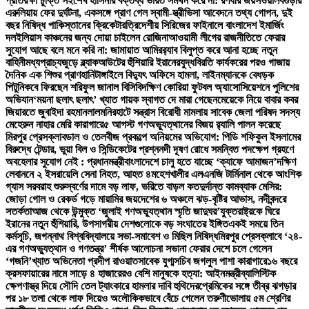
প্রতিরক্ষা চুক্তি সই
শেখ হাসিনার বক্তব্য ভারত সমর্থন করে না: রণধীর জয়সওয়াল
বগুড়ার
এরুলিয়ায় ফের দুর্ঘটনা, একসঙ্গে প্রাণ গেল স্বামী-স্ত্রী
ভিসা আবেদনে তথ্য গোপন, দুই
বছর নিষিদ্ধ পাকিস্তানের ক্রিকেটার
ত্রিদেশীয় সিরিজের ফাইনালে বাংলাদেশ ইমার্জিং
দল
ইলিয়াস কাঞ্চনের জন্য দোয়া চাইলেন রোজিনা
আওয়ামী লীগের রাজনীতিতে ফেরার
সুযোগ আছে বলে মনে করি না: জামায়াত আমির
র‍্যাব বিলুপ্ত করে আনা হচ্ছে নতুন
বাহিনী
মধ্যপ্রাচ্যজুড়ে ব্ল্যাকআউটের হুঁশিয়ারি ইরানের
যুদ্ধবিরতি কার্যকরের পরও গাজায়
দৈনিক এক শিশুর প্রাণহানি
টাঙ্গাইলে বিদ্যুৎ অফিসে হামলা, লাইনম্যানকে বেধড়ক
পিটুনি
কবে ফিরছেন শরিফুল জানাল বিসিবি
দক্ষিণ কোরিয়া ফুটবল অ্যাসোসিয়েশনে পুলিশের
অভিযান
‘ময়না ছলাৎ ছলাৎ’ খ্যাত গায়ক স্বাগত দে মারা গেছেন
মেয়েকে নিয়ে বাবার কবর
জিয়ারতে জুবাইদা রহমান
লালমনিরহাটে সন্ত্রাস বিরোধী মামলায় সাবেক জেলা পরিষদ সদস্য
মেহেরুন নাহার মেরি কারাগারে
৫ আগস্ট গণঅভ্যুত্থানের বিজয় র‍্যালি পালন করেছে
মিরপুর প্রেসক্লাব
ডাল ও তেলবীজ প্রকল্পে অনিয়মের অভিযোগ: পিডি শফিকুল ইসলামের
বিরুদ্ধে টেন্ডার, ভুয়া বিল ও সিন্ডিকেটের প্রশ্ন
নদী দূষণ রোধে সমন্বিত পদক্ষেপ গ্রহণে
অবহেলার সুযোগ নেই : প্রধানমন্ত্রী
বাংলাদেশে চালু হতে যাচ্ছে ‘ক্যাফে আমাজন’
দক্ষিণ
লেবাননে ২ ইসরায়েলি সেনা নিহত, আহত ৪
মহেশখালীর এলএনজি টার্মিনাল থেকে আংশিক
গ্যাস সরবরাহ শুরু
স্বর্ণের দামে বড় লাফ, ভরিতে বাড়ল কত
দুর্দান্ত কামব্যাক মেসির:
জোড়া গোল ও রেকর্ড গড়ে মায়ামির জয়
দেশের ৬ অঞ্চলে ঝড়-বৃষ্টির আভাস, নদীবন্দরে
সতর্কতা
আজ থেকে উন্মুক্ত ‘জুলাই গণঅভ্যুত্থান স্মৃতি জাদুঘর’
যুক্তরাষ্ট্রকে ঘিরে
ইরানের নতুন হুঁশিয়ারি, উপসাগরীয় দেশগুলোকে বড় সংঘাতের ইঙ্গিত
একই সময়ে তিন
কর্মসূচি, জগন্নাথ বিশ্ববিদ্যালয়ে সভা-সমাবেশ ও মিছিল নিষিদ্ধ
মিরপুর প্রেসক্লাবে ‘২৪-
এর গণঅভ্যুত্থান ও গণতন্ত্র’ শীর্ষক আলোচনা সভা
না ফেরার দেশে চলে গেলেন
‘গজনি’খ্যাত অভিনেতা প্রদীপ রাওয়াত
সাবেক যুগ্মসচিব জগলুল পাশা কারাগারে
১৬ বছরে
ক্রসফায়ারের নামে সাড়ে ৪ হাজারেরও বেশি মানুষকে হত্যা: আইনমন্ত্রী
ব্যালিস্টিক
ক্ষেপণাস্ত্র দিয়ে সৌদি তেল ট্যাংকারে হামলার দাবি হুথিদের
প্রেমিকের সঙ্গে তীব্র ঝগড়ার
পর ১৮ তলা থেকে লাফ দিয়েও অলৌকিকভাবে বেঁচে গেলেন তরুণী
ভোলায় ৫ম শ্রেণির