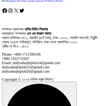
Facebook
Instagram
X
Twitter
সম্পাদক প্রকাশকঃ
নাসির উদ্দিন শিকদার
ভারপ্রাপ্ত সম্পাদকঃ
এস এম বদরুল আলম
প্রধান কার্যালয়ঃ ৮৫/১, নয়াপল্টন (৪র্থ তলা), ঢাকা- ১০০০, সোনালি অফসেট, প্রিন্টিং
প্রেসঃ ১৯৪/৪ ফকিরাপুল, মতিঝিল, ঢাকা থেকে প্রকাশিতঃ ১০০০
রেজিঃ নং ডিএ - ১৪১২
Phone: +880 1711588106
+880 1922711047
Email: dailysabujbiplob24@gmail.com
dailysabujbiplob25@gmail.com
dailysabujbiplob26@gmail.com
Copyright © ২০২৬ দৈনিক সবুজ বিপ্লব |