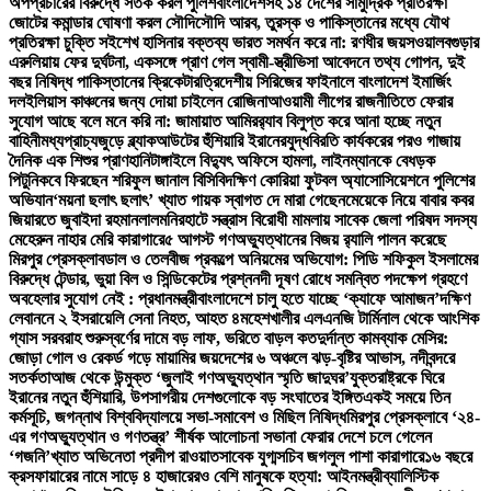
অপপ্রচারের বিরুদ্ধে সতর্ক করল পুলিশ
বাংলাদেশসহ ১৪ দেশের সামুদ্রিক প্রতিরক্ষা
জোটের কমান্ডার ঘোষণা করল সৌদি
সৌদি আরব, তুরস্ক ও পাকিস্তানের মধ্যে যৌথ
প্রতিরক্ষা চুক্তি সই
শেখ হাসিনার বক্তব্য ভারত সমর্থন করে না: রণধীর জয়সওয়াল
বগুড়ার
এরুলিয়ায় ফের দুর্ঘটনা, একসঙ্গে প্রাণ গেল স্বামী-স্ত্রী
ভিসা আবেদনে তথ্য গোপন, দুই
বছর নিষিদ্ধ পাকিস্তানের ক্রিকেটার
ত্রিদেশীয় সিরিজের ফাইনালে বাংলাদেশ ইমার্জিং
দল
ইলিয়াস কাঞ্চনের জন্য দোয়া চাইলেন রোজিনা
আওয়ামী লীগের রাজনীতিতে ফেরার
সুযোগ আছে বলে মনে করি না: জামায়াত আমির
র‍্যাব বিলুপ্ত করে আনা হচ্ছে নতুন
বাহিনী
মধ্যপ্রাচ্যজুড়ে ব্ল্যাকআউটের হুঁশিয়ারি ইরানের
যুদ্ধবিরতি কার্যকরের পরও গাজায়
দৈনিক এক শিশুর প্রাণহানি
টাঙ্গাইলে বিদ্যুৎ অফিসে হামলা, লাইনম্যানকে বেধড়ক
পিটুনি
কবে ফিরছেন শরিফুল জানাল বিসিবি
দক্ষিণ কোরিয়া ফুটবল অ্যাসোসিয়েশনে পুলিশের
অভিযান
‘ময়না ছলাৎ ছলাৎ’ খ্যাত গায়ক স্বাগত দে মারা গেছেন
মেয়েকে নিয়ে বাবার কবর
জিয়ারতে জুবাইদা রহমান
লালমনিরহাটে সন্ত্রাস বিরোধী মামলায় সাবেক জেলা পরিষদ সদস্য
মেহেরুন নাহার মেরি কারাগারে
৫ আগস্ট গণঅভ্যুত্থানের বিজয় র‍্যালি পালন করেছে
মিরপুর প্রেসক্লাব
ডাল ও তেলবীজ প্রকল্পে অনিয়মের অভিযোগ: পিডি শফিকুল ইসলামের
বিরুদ্ধে টেন্ডার, ভুয়া বিল ও সিন্ডিকেটের প্রশ্ন
নদী দূষণ রোধে সমন্বিত পদক্ষেপ গ্রহণে
অবহেলার সুযোগ নেই : প্রধানমন্ত্রী
বাংলাদেশে চালু হতে যাচ্ছে ‘ক্যাফে আমাজন’
দক্ষিণ
লেবাননে ২ ইসরায়েলি সেনা নিহত, আহত ৪
মহেশখালীর এলএনজি টার্মিনাল থেকে আংশিক
গ্যাস সরবরাহ শুরু
স্বর্ণের দামে বড় লাফ, ভরিতে বাড়ল কত
দুর্দান্ত কামব্যাক মেসির:
জোড়া গোল ও রেকর্ড গড়ে মায়ামির জয়
দেশের ৬ অঞ্চলে ঝড়-বৃষ্টির আভাস, নদীবন্দরে
সতর্কতা
আজ থেকে উন্মুক্ত ‘জুলাই গণঅভ্যুত্থান স্মৃতি জাদুঘর’
যুক্তরাষ্ট্রকে ঘিরে
ইরানের নতুন হুঁশিয়ারি, উপসাগরীয় দেশগুলোকে বড় সংঘাতের ইঙ্গিত
একই সময়ে তিন
কর্মসূচি, জগন্নাথ বিশ্ববিদ্যালয়ে সভা-সমাবেশ ও মিছিল নিষিদ্ধ
মিরপুর প্রেসক্লাবে ‘২৪-
এর গণঅভ্যুত্থান ও গণতন্ত্র’ শীর্ষক আলোচনা সভা
না ফেরার দেশে চলে গেলেন
‘গজনি’খ্যাত অভিনেতা প্রদীপ রাওয়াত
সাবেক যুগ্মসচিব জগলুল পাশা কারাগারে
১৬ বছরে
ক্রসফায়ারের নামে সাড়ে ৪ হাজারেরও বেশি মানুষকে হত্যা: আইনমন্ত্রী
ব্যালিস্টিক