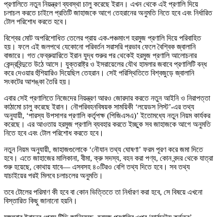
প্রণালিতে নতুন নিয়ন্ত্রণ ব্যবস্থা চালু করেছে ইরান। এখন থেকে এই প্রণালি দিয়ে
চলাচল করতে চাইলে প্রতিটি জাহাজকে আগে তেহরানের অনুমতি নিতে হবে এবং নির্ধারিত
টোল পরিশোধ করতে হবে।
বিশ্বের মোট অপরিশোধিত তেলের প্রায় এক-পঞ্চমাংশ হরমুজ প্রণালি দিয়ে পরিবাহিত
হয়। ফলে এই জলপথে যেকোনো পরিবর্তন সরাসরি প্রভাব ফেলে বৈশ্বিক জ্বালানি
বাজারে। গত ফেব্রুয়ারিতে ইরান যুদ্ধ শুরুর পর থেকেই হরমুজ প্রণালি আলোচনার
কেন্দ্রবিন্দুতে উঠে আসে। যুক্তরাষ্ট্র ও ইসরায়েলের যৌথ হামলার জবাবে প্রণালিটি বন্ধ
করে দেওয়ার হুঁশিয়ারিও দিয়েছিল তেহরান। সেই পরিস্থিতিতে বিশ্বজুড়ে জ্বালানি
সংকটের আশঙ্কা তৈরি হয়।
এবার সেই প্রণালিতে নিজেদের নিয়ন্ত্রণ আরও জোরদার করতে নতুন আইনি ও নিরাপত্তা
কাঠামো চালু করেছে ইরান। নৌপরিবহনবিষয়ক সাময়িকী ‘লয়েডস লিস্ট’-এর তথ্য
অনুযায়ী, ‘পারস্য উপসাগর প্রণালি কর্তৃপক্ষ (পিজিএসএ)’ ইতোমধ্যে নতুন নিয়ম কার্যকর
করেছে। এর আওতায় হরমুজ প্রণালি ব্যবহার করতে ইচ্ছুক সব জাহাজকে আগে অনুমতি
নিতে হবে এবং টোল পরিশোধ করতে হবে।
নতুন নিয়ম অনুযায়ী, জাহাজগুলোকে ‘নৌযান তথ্য ঘোষণা’ ফরম পূরণ করে জমা দিতে
হবে। এতে জাহাজের মালিকানা, বীমা, ক্রু সদস্য, বহন করা পণ্য, কোন বন্দর থেকে যাত্রা
শুরু হয়েছে, কোথায় যাবে— এসবসহ ৪০টিরও বেশি তথ্য দিতে হবে। সব তথ্য
যাচাইয়ের পরই মিলবে চলাচলের অনুমতি।
তবে টোলের পরিমাণ কী হবে বা কোন ভিত্তিতে তা নির্ধারণ করা হবে, সে বিষয়ে এখনো
বিস্তারিত কিছু জানানো হয়নি।