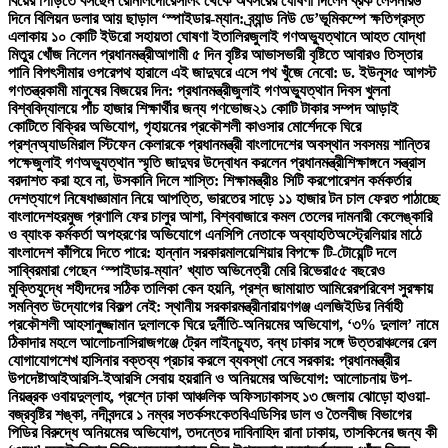
বিয়ের পিঁড়িতে বসছেন রোনালদো
রেসলিং থেকে অবসরের ঘোষণা দিলেন ব্রক লেসনার
৬
দিনে বিলিয়ন ডলার আয় ছাড়াল ‘স্পাইডার-ম্যান: ব্র্যান্ড নিউ ডে’
ভূমিকম্পে ক্ষতিগ্রস্ত
এলাকায় ১০ কোটি ইউরো সহায়তা ঘোষণা ইতালির
জুলাই গণঅভ্যুত্থানে আহত যোদ্ধা
মিতুর খোঁজ নিলেন প্রধানমন্ত্রী
আগামী ৫ দিন বৃষ্টির আভাস
ভারী বৃষ্টিতে আবারও তিস্তার
পানি বিপৎসীমার ওপরে
পথ হারালে এই জাদুঘরে এসে পথ খুঁজে নেবো: ড. ইউনূস
৫ আগস্ট
গণতন্ত্রকামী মানুষের বিজয়ের দিন: প্রধানমন্ত্রী
জুলাই গণঅভ্যুত্থান দিবস খুলনা
বিশ্ববিদ্যালয়ে পাঁচ হাজার শিক্ষার্থীর জন্য গণভোজ
২১ কোটি টাকার সম্পদ আড়াই
কোটিতে বিক্রির অভিযোগ, গৃহায়নের প্রকৌশলী কাওসার মোর্শেদকে ঘিরে
প্রশ্ন
অ্যাডমিরাল স্টিফেন কেলারকে প্রধানমন্ত্রী বাংলাদেশের অবস্থান সবসময় শান্তির
পক্ষে
জুলাই গণঅভ্যুত্থান স্মৃতি জাদুঘর উদ্বোধন করলেন প্রধানমন্ত্রী
শিক্ষাঙ্গনে সন্ত্রাস
বরদাশত করা হবে না, উসকানি দিলে শাস্তি: শিক্ষামন্ত্রী
৪ সিটি করপোরেশন কর্মকর্তার
দেশত্যাগে নিষেধাজ্ঞা
মান নিয়ে আপত্তি, ভারতের সাড়ে ১১ হাজার টন চাল ফেরত পাঠাচ্ছে
বাংলাদেশ
হরমুজ প্রণালি ফের চালুর আশা, বিশ্ববাজারে কমল তেলের দাম
নারী কেলেঙ্কারি
ও ব্যাংক কর্মকর্তা অপহরণের অভিযোগে এনসিপি নেতাকে অব্যাহতি
অস্ট্রেলিয়ার মাঠে
বাংলাদেশ কাঁপিয়ে দিতে পারে: হান্নান সরকার
মালয়েশিয়ার বিপক্ষে টি-টোয়েন্টি দলে
সাব্বির
মারা গেছেন ‘স্পাইডার-ম্যান’ খ্যাত অভিনেত্রী মেরি রিভেরা
৫৫ বছরেও
মুক্তিযুদ্ধে শহীদদের সঠিক তালিকা কেন হয়নি, প্রশ্ন জামায়াত আমিরের
পরিবেশ সুরক্ষায়
সমন্বিত উদ্যোগের বিকল্প নেই: স্থানীয় সরকারমন্ত্রী
নারায়ণগঞ্জ এলজিইডির নির্বাহী
প্রকৌশলী আহসানুজ্জামান দুলালকে ঘিরে দুর্নীতি-অনিয়মের অভিযোগ, ‘৩% দুলাল’ নামে
ঠিকাদার মহলে আলোচনা
সিরাজগঞ্জে ট্রেন লাইনচ্যুত, বন্ধ ঢাকার সঙ্গে উত্তরাঞ্চলের রেল
যোগাযোগ
শেখ হাসিনার বক্তব্য প্রচার করলে ব্যবস্থা নেবে সরকার: প্রধানমন্ত্রীর
উপদেষ্টা
আইআরসি-ইআরসি সেবায় হয়রানি ও অনিয়মের অভিযোগ: আলোচনায় উপ-
নিয়ন্ত্রক ওবায়দুল্লাহ, প্রশ্নে ঢাকা আঞ্চলিক অফিস
ঢাকাসহ ১৩ জেলায় ঝোড়ো হাওয়া-
বজ্রবৃষ্টির শঙ্কা, নদীবন্দরে ১ নম্বর সতর্কসংকেত
বিএডিসির ডাল ও তৈলবীজ বিভাগের
পিডির বিরুদ্ধে অনিয়মের অভিযোগ, তদন্তের দাবি
নাহিদ রানা ঢাকায়, তাসকিনের জন্য কী