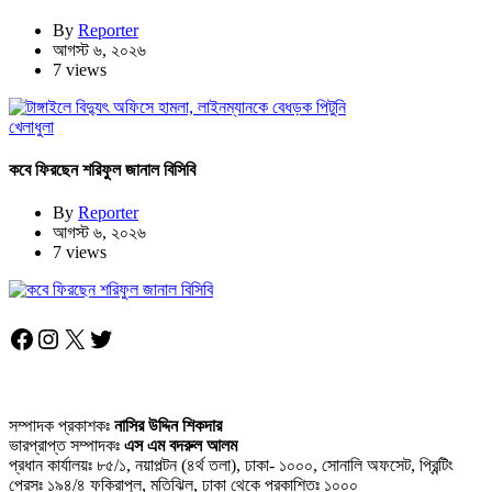
By
Reporter
আগস্ট ৬, ২০২৬
7 views
খেলাধুলা
কবে ফিরছেন শরিফুল জানাল বিসিবি
By
Reporter
আগস্ট ৬, ২০২৬
7 views
Facebook
Instagram
X
Twitter
সম্পাদক প্রকাশকঃ
নাসির উদ্দিন শিকদার
ভারপ্রাপ্ত সম্পাদকঃ
এস এম বদরুল আলম
প্রধান কার্যালয়ঃ ৮৫/১, নয়াপল্টন (৪র্থ তলা), ঢাকা- ১০০০, সোনালি অফসেট, প্রিন্টিং
প্রেসঃ ১৯৪/৪ ফকিরাপুল, মতিঝিল, ঢাকা থেকে প্রকাশিতঃ ১০০০