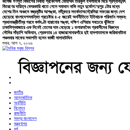
কলেজ গণপূর্ত বিভাগের নির্বাহী প্রকৌশলী মোহাম্মদ তরিকুল ইসলামকে ঘিরে প্রশ্ন
বিদ্যুৎ
বিতরণের দায়িত্ব বেসরকারি খাতে গেলে সমাধান নাকি নতুন দুর্ভোগ?
দুপুর ১টার মধ্যে
দেশের তিন অঞ্চলে বজ্রবৃষ্টির আশঙ্কা, নদীবন্দরে সতর্কতা
অস্ট্রেলিয়া সফরের জন্য দেশ
ছেড়েছে বাংলাদেশ
সমন্বিত প্রচেষ্টায় ৪-৫ বছরেই অর্থনীতিতে ইতিবাচক পরিবর্তন সম্ভব:
প্রধানমন্ত্রী
তীব্র গরমে কর্মঘণ্টা হারানোর শঙ্কা, দক্ষিণ এশিয়ায় সবচেয়ে ঝুঁকিতে
ঢাকা
বিশ্ববাজারে এক দিনেই তেলের দাম বেড়েছে ১ ডলার
অবৈধ প্রবাসীদের বিরুদ্ধে
সৌদির সাঁড়াশি অভিযান, গ্রেফতার ১৪ হাজার
সোনারগাঁয়ে দুই হাসপাতালকে জরিমানা
টানা
পঞ্চমবার সাফের সভাপতি হলেন কাজী সালাহউদ্দিন
শুক্র. আগ ৭, ২০২৬
বাংলা নিউজ পেপার
জাতীয়
আন্তর্জাতিক
অর্থনীতি
বিনোদন
রাজনীতি
সমগ্র বাংলাদেশ
মন্ত্রণালয়
ধর্ম