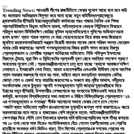
Skip
to
Trending News:
আওয়ামী লীগের রাজনীতিতে ফেরার সুযোগ আছে বলে মনে করি
content
না: জামায়াত আমির
র‍্যাব বিলুপ্ত করে আনা হচ্ছে নতুন বাহিনী
মধ্যপ্রাচ্যজুড়ে
ব্ল্যাকআউটের হুঁশিয়ারি ইরানের
যুদ্ধবিরতি কার্যকরের পরও গাজায় দৈনিক এক শিশুর
প্রাণহানি
টাঙ্গাইলে বিদ্যুৎ অফিসে হামলা, লাইনম্যানকে বেধড়ক পিটুনি
কবে ফিরছেন
শরিফুল জানাল বিসিবি
দক্ষিণ কোরিয়া ফুটবল অ্যাসোসিয়েশনে পুলিশের অভিযান
‘ময়না
ছলাৎ ছলাৎ’ খ্যাত গায়ক স্বাগত দে মারা গেছেন
মেয়েকে নিয়ে বাবার কবর জিয়ারতে
জুবাইদা রহমান
লালমনিরহাটে সন্ত্রাস বিরোধী মামলায় সাবেক জেলা পরিষদ সদস্য মেহেরুন
নাহার মেরি কারাগারে
৫ আগস্ট গণঅভ্যুত্থানের বিজয় র‍্যালি পালন করেছে মিরপুর
প্রেসক্লাব
ডাল ও তেলবীজ প্রকল্পে অনিয়মের অভিযোগ: পিডি শফিকুল ইসলামের
বিরুদ্ধে টেন্ডার, ভুয়া বিল ও সিন্ডিকেটের প্রশ্ন
নদী দূষণ রোধে সমন্বিত পদক্ষেপ গ্রহণে
অবহেলার সুযোগ নেই : প্রধানমন্ত্রী
বাংলাদেশে চালু হতে যাচ্ছে ‘ক্যাফে আমাজন’
দক্ষিণ
লেবাননে ২ ইসরায়েলি সেনা নিহত, আহত ৪
মহেশখালীর এলএনজি টার্মিনাল থেকে আংশিক
গ্যাস সরবরাহ শুরু
স্বর্ণের দামে বড় লাফ, ভরিতে বাড়ল কত
দুর্দান্ত কামব্যাক মেসির:
জোড়া গোল ও রেকর্ড গড়ে মায়ামির জয়
দেশের ৬ অঞ্চলে ঝড়-বৃষ্টির আভাস, নদীবন্দরে
সতর্কতা
আজ থেকে উন্মুক্ত ‘জুলাই গণঅভ্যুত্থান স্মৃতি জাদুঘর’
যুক্তরাষ্ট্রকে ঘিরে
ইরানের নতুন হুঁশিয়ারি, উপসাগরীয় দেশগুলোকে বড় সংঘাতের ইঙ্গিত
একই সময়ে তিন
কর্মসূচি, জগন্নাথ বিশ্ববিদ্যালয়ে সভা-সমাবেশ ও মিছিল নিষিদ্ধ
মিরপুর প্রেসক্লাবে ‘২৪-
এর গণঅভ্যুত্থান ও গণতন্ত্র’ শীর্ষক আলোচনা সভা
না ফেরার দেশে চলে গেলেন
‘গজনি’খ্যাত অভিনেতা প্রদীপ রাওয়াত
সাবেক যুগ্মসচিব জগলুল পাশা কারাগারে
১৬ বছরে
ক্রসফায়ারের নামে সাড়ে ৪ হাজারেরও বেশি মানুষকে হত্যা: আইনমন্ত্রী
ব্যালিস্টিক
ক্ষেপণাস্ত্র দিয়ে সৌদি তেল ট্যাংকারে হামলার দাবি হুথিদের
প্রেমিকের সঙ্গে তীব্র ঝগড়ার
পর ১৮ তলা থেকে লাফ দিয়েও অলৌকিকভাবে বেঁচে গেলেন তরুণী
ভোলায় ৫ম শ্রেণির
ছাত্রীকে সংঘবদ্ধ ধর্ষণ-ভিডিও ধারণ, তিন কিশোর গ্রেপ্তার
এক দশকের প্রেমের পর