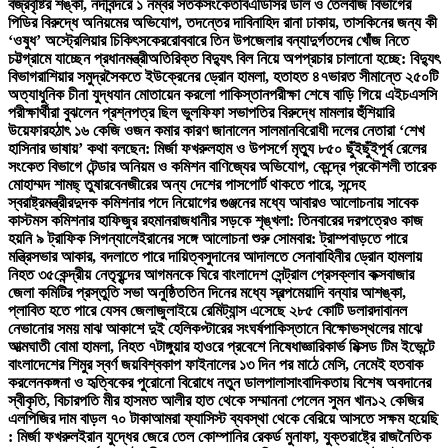
বজ্রবৃষ্টির শঙ্কা, নদীবন্দরে ১ নম্বর সতর্কসংকেত
বিএডিসির ডাল ও তৈলবীজ বিভাগের
পিডির বিরুদ্ধে অনিয়মের অভিযোগ, তদন্তের দাবি
নাহিদ রানা ঢাকায়, তাসকিনের জন্য কী
‘ওষুধ’ অস্ট্রেলিয়ার চিকিৎসকের
রোববারে তিন উপজেলার বন্যাদুর্গতদের খোঁজ নিতে
চট্টগ্রামে যাচ্ছেন প্রধানমন্ত্রী
অতিরিক্ত বিদ্যুৎ বিল নিয়ে অপপ্রচার চালানো হচ্ছে: বিদ্যুৎ
বিভাগ
রাশিয়ার সমুদ্রসৈকতে ইউক্রেনের ড্রোন হামলা, হতাহত ৪৭
ভারত সীমান্তে ২৫০টি
অত্যাধুনিক চীনা যুদ্ধযান মোতায়েন করলো পাকিস্তান
পরীক্ষা শেষে বাড়ি গিয়ে এইচএসসি
পরীক্ষার্থীরা বুঝলেন প্রশ্নপত্র ছিল ভুল
ফিফা সভাপতির বিরুদ্ধে মামলার হুঁশিয়ারি
উয়েফার
হঠাৎ ১৬ কেজি ওজন কমার কারণ জানালেন সালমান
বিরোধী দলের নেতারা ‘শেখ
হাসিনার ভাষায়’ কথা বলছেন: মির্জা ফখরুল
হাম ও উপসর্গে মৃত্যু ৮৫০ ছুঁইছুঁই
পূর্ব রেলের
সংকেত বিভাগে টেন্ডার অনিয়ম ও কমিশন বাণিজ্যের অভিযোগ, কেন্দ্রে প্রকৌশলী তারেক
মোহাম্মদ শামছ্ তুষার
বেনজীরের অন্য দেশের পাসপোর্ট থাকতে পারে, সন্দেহ
স্বরাষ্ট্রমন্ত্রীর
দুদক কমিশনার পদে নিয়োগের গুঞ্জনের মধ্যে আবারও আলোচনায় সাবেক
কাস্টমস কমিশনার হাফিজুর রহমান
রাজধানীর সড়কে শৃঙ্খলা: তিনবারের দরপত্রেও কাজ
হয়নি ৯ ট্রাফিক সিগন্যালে
ইরানের সঙ্গে আলোচনা শুরু সোমবার: ট্রাম্প
বাড়তে পারে
মন্ত্রিসভার আকার, বদলাতে পারে দায়িত্ব
সুদানের আদালতে সেনাবাহিনীর ড্রোন হামলায়
নিহত ৩৫
কেন্দ্রীয় নেতৃবৃন্দের আগমনকে ঘিরে বাংলাদেশ সেন্ট্রাল প্রেসক্লাব কক্সবাজার
জেলা কমিটির প্রস্তুতি সভা অনুষ্ঠিত
তিন দিনের মধ্যে স্বল্পমেয়াদি বন্যার আশঙ্কা,
প্লাবিত হতে পারে যেসব জেলা
জুলাইয়ে রেমিট্যান্স এসেছে ২৮৫ কোটি ডলার
দাবানল
নেভানোর সময় মাঝ আকাশে দুই হেলিকপ্টারের সংঘর্ষ
পাকিস্তানে বিক্ষোভস্থলের মাঝে
আত্মঘাতী বোমা হামলা, নিহত ৭
টাঙ্গুয়ার হাওরে প্রবেশে নিষেধাজ্ঞা
রিকার্ভ মিক্সড টিম ইভেন্টে
বাংলাদেশের শিমুর স্বর্ণ জয়
বিশ্বকাপ ফাইনালের ১৩ দিন পর মাঠে মেসি, নেমেই হতবাক
করলেন
কঙ্গনা ও হৃত্বিকের পুরোনো বিরোধে নতুন ডালপালা
সাংবাদিকতায় বিশেষ অবদানের
স্বীকৃতি, বিচারপতি মীর হাসমত আলীর হাত থেকে সম্মাননা পেলেন সুমন খান
১২ কেজির
এলপিজির দাম বাড়ল ৭০ টাকা
আমরা ফ্যাসিস্ট ব্যবস্থা থেকে বেরিয়ে আসতে সক্ষম হয়েছি
: মির্জা ফখরুল
ইরান যুদ্ধের জেরে তেল কোম্পানির রেকর্ড মুনাফা, যুক্তরাষ্ট্রে রাজনৈতিক