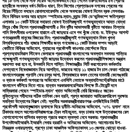
পর ১৮ তলা থেকে লাফ দিয়েও অলৌকিকভাবে বেঁচে গেলেন তরুণী
ভোলায় ৫ম শ্রেণির
ছাত্রীকে সংঘবদ্ধ ধর্ষণ-ভিডিও ধারণ, তিন কিশোর গ্রেপ্তার
এক দশকের প্রেমের পর
বিয়ের পিঁড়িতে বসছেন রোনালদো
রেসলিং থেকে অবসরের ঘোষণা দিলেন ব্রক লেসনার
৬
দিনে বিলিয়ন ডলার আয় ছাড়াল ‘স্পাইডার-ম্যান: ব্র্যান্ড নিউ ডে’
ভূমিকম্পে ক্ষতিগ্রস্ত
এলাকায় ১০ কোটি ইউরো সহায়তা ঘোষণা ইতালির
জুলাই গণঅভ্যুত্থানে আহত যোদ্ধা
মিতুর খোঁজ নিলেন প্রধানমন্ত্রী
আগামী ৫ দিন বৃষ্টির আভাস
ভারী বৃষ্টিতে আবারও তিস্তার
পানি বিপৎসীমার ওপরে
পথ হারালে এই জাদুঘরে এসে পথ খুঁজে নেবো: ড. ইউনূস
৫ আগস্ট
গণতন্ত্রকামী মানুষের বিজয়ের দিন: প্রধানমন্ত্রী
জুলাই গণঅভ্যুত্থান দিবস খুলনা
বিশ্ববিদ্যালয়ে পাঁচ হাজার শিক্ষার্থীর জন্য গণভোজ
২১ কোটি টাকার সম্পদ আড়াই
কোটিতে বিক্রির অভিযোগ, গৃহায়নের প্রকৌশলী কাওসার মোর্শেদকে ঘিরে
প্রশ্ন
অ্যাডমিরাল স্টিফেন কেলারকে প্রধানমন্ত্রী বাংলাদেশের অবস্থান সবসময় শান্তির
পক্ষে
জুলাই গণঅভ্যুত্থান স্মৃতি জাদুঘর উদ্বোধন করলেন প্রধানমন্ত্রী
শিক্ষাঙ্গনে সন্ত্রাস
বরদাশত করা হবে না, উসকানি দিলে শাস্তি: শিক্ষামন্ত্রী
৪ সিটি করপোরেশন কর্মকর্তার
দেশত্যাগে নিষেধাজ্ঞা
মান নিয়ে আপত্তি, ভারতের সাড়ে ১১ হাজার টন চাল ফেরত পাঠাচ্ছে
বাংলাদেশ
হরমুজ প্রণালি ফের চালুর আশা, বিশ্ববাজারে কমল তেলের দাম
নারী কেলেঙ্কারি
ও ব্যাংক কর্মকর্তা অপহরণের অভিযোগে এনসিপি নেতাকে অব্যাহতি
অস্ট্রেলিয়ার মাঠে
বাংলাদেশ কাঁপিয়ে দিতে পারে: হান্নান সরকার
মালয়েশিয়ার বিপক্ষে টি-টোয়েন্টি দলে
সাব্বির
মারা গেছেন ‘স্পাইডার-ম্যান’ খ্যাত অভিনেত্রী মেরি রিভেরা
৫৫ বছরেও
মুক্তিযুদ্ধে শহীদদের সঠিক তালিকা কেন হয়নি, প্রশ্ন জামায়াত আমিরের
পরিবেশ সুরক্ষায়
সমন্বিত উদ্যোগের বিকল্প নেই: স্থানীয় সরকারমন্ত্রী
নারায়ণগঞ্জ এলজিইডির নির্বাহী
প্রকৌশলী আহসানুজ্জামান দুলালকে ঘিরে দুর্নীতি-অনিয়মের অভিযোগ, ‘৩% দুলাল’ নামে
ঠিকাদার মহলে আলোচনা
সিরাজগঞ্জে ট্রেন লাইনচ্যুত, বন্ধ ঢাকার সঙ্গে উত্তরাঞ্চলের রেল
যোগাযোগ
শেখ হাসিনার বক্তব্য প্রচার করলে ব্যবস্থা নেবে সরকার: প্রধানমন্ত্রীর
উপদেষ্টা
আইআরসি-ইআরসি সেবায় হয়রানি ও অনিয়মের অভিযোগ: আলোচনায় উপ-
নিয়ন্ত্রক ওবায়দুল্লাহ, প্রশ্নে ঢাকা আঞ্চলিক অফিস
ঢাকাসহ ১৩ জেলায় ঝোড়ো হাওয়া-