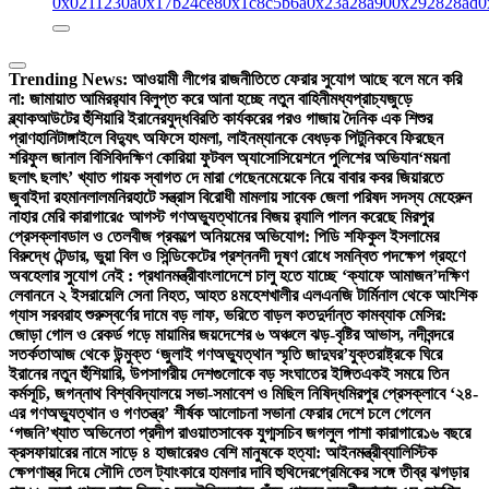
0x0211230a
0x17b24ce8
0x1c8c5b6a
0x23a28a90
0x292828ad
0
Trending News:
আওয়ামী লীগের রাজনীতিতে ফেরার সুযোগ আছে বলে মনে করি
না: জামায়াত আমির
র‍্যাব বিলুপ্ত করে আনা হচ্ছে নতুন বাহিনী
মধ্যপ্রাচ্যজুড়ে
ব্ল্যাকআউটের হুঁশিয়ারি ইরানের
যুদ্ধবিরতি কার্যকরের পরও গাজায় দৈনিক এক শিশুর
প্রাণহানি
টাঙ্গাইলে বিদ্যুৎ অফিসে হামলা, লাইনম্যানকে বেধড়ক পিটুনি
কবে ফিরছেন
শরিফুল জানাল বিসিবি
দক্ষিণ কোরিয়া ফুটবল অ্যাসোসিয়েশনে পুলিশের অভিযান
‘ময়না
ছলাৎ ছলাৎ’ খ্যাত গায়ক স্বাগত দে মারা গেছেন
মেয়েকে নিয়ে বাবার কবর জিয়ারতে
জুবাইদা রহমান
লালমনিরহাটে সন্ত্রাস বিরোধী মামলায় সাবেক জেলা পরিষদ সদস্য মেহেরুন
নাহার মেরি কারাগারে
৫ আগস্ট গণঅভ্যুত্থানের বিজয় র‍্যালি পালন করেছে মিরপুর
প্রেসক্লাব
ডাল ও তেলবীজ প্রকল্পে অনিয়মের অভিযোগ: পিডি শফিকুল ইসলামের
বিরুদ্ধে টেন্ডার, ভুয়া বিল ও সিন্ডিকেটের প্রশ্ন
নদী দূষণ রোধে সমন্বিত পদক্ষেপ গ্রহণে
অবহেলার সুযোগ নেই : প্রধানমন্ত্রী
বাংলাদেশে চালু হতে যাচ্ছে ‘ক্যাফে আমাজন’
দক্ষিণ
লেবাননে ২ ইসরায়েলি সেনা নিহত, আহত ৪
মহেশখালীর এলএনজি টার্মিনাল থেকে আংশিক
গ্যাস সরবরাহ শুরু
স্বর্ণের দামে বড় লাফ, ভরিতে বাড়ল কত
দুর্দান্ত কামব্যাক মেসির:
জোড়া গোল ও রেকর্ড গড়ে মায়ামির জয়
দেশের ৬ অঞ্চলে ঝড়-বৃষ্টির আভাস, নদীবন্দরে
সতর্কতা
আজ থেকে উন্মুক্ত ‘জুলাই গণঅভ্যুত্থান স্মৃতি জাদুঘর’
যুক্তরাষ্ট্রকে ঘিরে
ইরানের নতুন হুঁশিয়ারি, উপসাগরীয় দেশগুলোকে বড় সংঘাতের ইঙ্গিত
একই সময়ে তিন
কর্মসূচি, জগন্নাথ বিশ্ববিদ্যালয়ে সভা-সমাবেশ ও মিছিল নিষিদ্ধ
মিরপুর প্রেসক্লাবে ‘২৪-
এর গণঅভ্যুত্থান ও গণতন্ত্র’ শীর্ষক আলোচনা সভা
না ফেরার দেশে চলে গেলেন
‘গজনি’খ্যাত অভিনেতা প্রদীপ রাওয়াত
সাবেক যুগ্মসচিব জগলুল পাশা কারাগারে
১৬ বছরে
ক্রসফায়ারের নামে সাড়ে ৪ হাজারেরও বেশি মানুষকে হত্যা: আইনমন্ত্রী
ব্যালিস্টিক
ক্ষেপণাস্ত্র দিয়ে সৌদি তেল ট্যাংকারে হামলার দাবি হুথিদের
প্রেমিকের সঙ্গে তীব্র ঝগড়ার