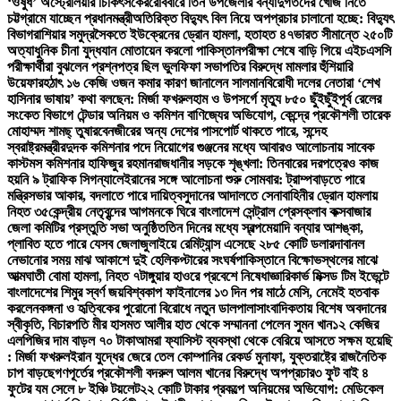
‘ওষুধ’ অস্ট্রেলিয়ার চিকিৎসকের
রোববারে তিন উপজেলার বন্যাদুর্গতদের খোঁজ নিতে
চট্টগ্রামে যাচ্ছেন প্রধানমন্ত্রী
অতিরিক্ত বিদ্যুৎ বিল নিয়ে অপপ্রচার চালানো হচ্ছে: বিদ্যুৎ
বিভাগ
রাশিয়ার সমুদ্রসৈকতে ইউক্রেনের ড্রোন হামলা, হতাহত ৪৭
ভারত সীমান্তে ২৫০টি
অত্যাধুনিক চীনা যুদ্ধযান মোতায়েন করলো পাকিস্তান
পরীক্ষা শেষে বাড়ি গিয়ে এইচএসসি
পরীক্ষার্থীরা বুঝলেন প্রশ্নপত্র ছিল ভুল
ফিফা সভাপতির বিরুদ্ধে মামলার হুঁশিয়ারি
উয়েফার
হঠাৎ ১৬ কেজি ওজন কমার কারণ জানালেন সালমান
বিরোধী দলের নেতারা ‘শেখ
হাসিনার ভাষায়’ কথা বলছেন: মির্জা ফখরুল
হাম ও উপসর্গে মৃত্যু ৮৫০ ছুঁইছুঁই
পূর্ব রেলের
সংকেত বিভাগে টেন্ডার অনিয়ম ও কমিশন বাণিজ্যের অভিযোগ, কেন্দ্রে প্রকৌশলী তারেক
মোহাম্মদ শামছ্ তুষার
বেনজীরের অন্য দেশের পাসপোর্ট থাকতে পারে, সন্দেহ
স্বরাষ্ট্রমন্ত্রীর
দুদক কমিশনার পদে নিয়োগের গুঞ্জনের মধ্যে আবারও আলোচনায় সাবেক
কাস্টমস কমিশনার হাফিজুর রহমান
রাজধানীর সড়কে শৃঙ্খলা: তিনবারের দরপত্রেও কাজ
হয়নি ৯ ট্রাফিক সিগন্যালে
ইরানের সঙ্গে আলোচনা শুরু সোমবার: ট্রাম্প
বাড়তে পারে
মন্ত্রিসভার আকার, বদলাতে পারে দায়িত্ব
সুদানের আদালতে সেনাবাহিনীর ড্রোন হামলায়
নিহত ৩৫
কেন্দ্রীয় নেতৃবৃন্দের আগমনকে ঘিরে বাংলাদেশ সেন্ট্রাল প্রেসক্লাব কক্সবাজার
জেলা কমিটির প্রস্তুতি সভা অনুষ্ঠিত
তিন দিনের মধ্যে স্বল্পমেয়াদি বন্যার আশঙ্কা,
প্লাবিত হতে পারে যেসব জেলা
জুলাইয়ে রেমিট্যান্স এসেছে ২৮৫ কোটি ডলার
দাবানল
নেভানোর সময় মাঝ আকাশে দুই হেলিকপ্টারের সংঘর্ষ
পাকিস্তানে বিক্ষোভস্থলের মাঝে
আত্মঘাতী বোমা হামলা, নিহত ৭
টাঙ্গুয়ার হাওরে প্রবেশে নিষেধাজ্ঞা
রিকার্ভ মিক্সড টিম ইভেন্টে
বাংলাদেশের শিমুর স্বর্ণ জয়
বিশ্বকাপ ফাইনালের ১৩ দিন পর মাঠে মেসি, নেমেই হতবাক
করলেন
কঙ্গনা ও হৃত্বিকের পুরোনো বিরোধে নতুন ডালপালা
সাংবাদিকতায় বিশেষ অবদানের
স্বীকৃতি, বিচারপতি মীর হাসমত আলীর হাত থেকে সম্মাননা পেলেন সুমন খান
১২ কেজির
এলপিজির দাম বাড়ল ৭০ টাকা
আমরা ফ্যাসিস্ট ব্যবস্থা থেকে বেরিয়ে আসতে সক্ষম হয়েছি
: মির্জা ফখরুল
ইরান যুদ্ধের জেরে তেল কোম্পানির রেকর্ড মুনাফা, যুক্তরাষ্ট্রে রাজনৈতিক
চাপ বাড়ছে
গণপূর্তের প্রকৌশলী বদরুল আলম খানের বিরুদ্ধে অপপ্রচার
৩ ফুট বাই ৪
ফুটের যম সেলে ৮ ইঞ্চি টয়লেট
২২ কোটি টাকার প্রকল্পে অনিয়মের অভিযোগ: মেডিকেল