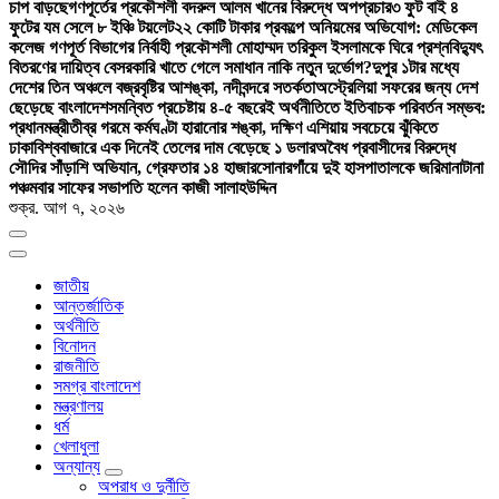
চাপ বাড়ছে
গণপূর্তের প্রকৌশলী বদরুল আলম খানের বিরুদ্ধে অপপ্রচার
৩ ফুট বাই ৪
ফুটের যম সেলে ৮ ইঞ্চি টয়লেট
২২ কোটি টাকার প্রকল্পে অনিয়মের অভিযোগ: মেডিকেল
কলেজ গণপূর্ত বিভাগের নির্বাহী প্রকৌশলী মোহাম্মদ তরিকুল ইসলামকে ঘিরে প্রশ্ন
বিদ্যুৎ
বিতরণের দায়িত্ব বেসরকারি খাতে গেলে সমাধান নাকি নতুন দুর্ভোগ?
দুপুর ১টার মধ্যে
দেশের তিন অঞ্চলে বজ্রবৃষ্টির আশঙ্কা, নদীবন্দরে সতর্কতা
অস্ট্রেলিয়া সফরের জন্য দেশ
ছেড়েছে বাংলাদেশ
সমন্বিত প্রচেষ্টায় ৪-৫ বছরেই অর্থনীতিতে ইতিবাচক পরিবর্তন সম্ভব:
প্রধানমন্ত্রী
তীব্র গরমে কর্মঘণ্টা হারানোর শঙ্কা, দক্ষিণ এশিয়ায় সবচেয়ে ঝুঁকিতে
ঢাকা
বিশ্ববাজারে এক দিনেই তেলের দাম বেড়েছে ১ ডলার
অবৈধ প্রবাসীদের বিরুদ্ধে
সৌদির সাঁড়াশি অভিযান, গ্রেফতার ১৪ হাজার
সোনারগাঁয়ে দুই হাসপাতালকে জরিমানা
টানা
পঞ্চমবার সাফের সভাপতি হলেন কাজী সালাহউদ্দিন
শুক্র. আগ ৭, ২০২৬
জাতীয়
আন্তর্জাতিক
অর্থনীতি
বিনোদন
রাজনীতি
সমগ্র বাংলাদেশ
মন্ত্রণালয়
ধর্ম
খেলাধুলা
অন্যান্য
অপরাধ ও দুর্নীতি