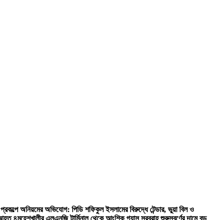
্রকল্পে অনিয়মের অভিযোগ: পিডি শফিকুল ইসলামের বিরুদ্ধে টেন্ডার, ভুয়া বিল ও
, আহত ৪
মহেশখালীর এলএনজি টার্মিনাল থেকে আংশিক গ্যাস সরবরাহ শুরু
স্বর্ণের দামে বড়