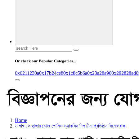
Search
for:
Or check our Popular Categories...
0x0211230a
0x17b24ce8
0x1c8c5b6a
0x23a28a90
0x292828ad
0
Home
৩ লাখ ৮০ হাজার ডোজ পোলিও ভ্যাকসিন দিল চীনা প্রতিষ্ঠান সিনোভ্যাক