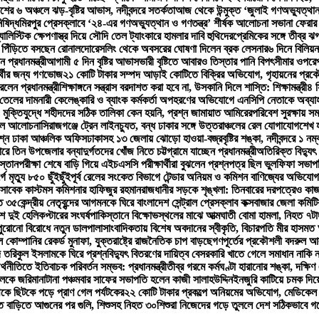
শের ৬ অঞ্চলে ঝড়-বৃষ্টির আভাস, নদীবন্দরে সতর্কতা
আজ থেকে উন্মুক্ত ‘জুলাই গণঅভ্যুত্থান 
ষিদ্ধ
মিরপুর প্রেসক্লাবে ‘২৪-এর গণঅভ্যুত্থান ও গণতন্ত্র’ শীর্ষক আলোচনা সভা
না ফেরার
্যালিস্টিক ক্ষেপণাস্ত্র দিয়ে সৌদি তেল ট্যাংকারে হামলার দাবি হুথিদের
প্রেমিকের সঙ্গে তীব্র
 পিঁড়িতে বসছেন রোনালদো
রেসলিং থেকে অবসরের ঘোষণা দিলেন ব্রক লেসনার
৬ দিনে বিলিয়ন
প্রধানমন্ত্রী
আগামী ৫ দিন বৃষ্টির আভাস
ভারী বৃষ্টিতে আবারও তিস্তার পানি বিপৎসীমার ওপরে
ার্থীর জন্য গণভোজ
২১ কোটি টাকার সম্পদ আড়াই কোটিতে বিক্রির অভিযোগ, গৃহায়নের প্রকৌশ
েন প্রধানমন্ত্রী
শিক্ষাঙ্গনে সন্ত্রাস বরদাশত করা হবে না, উসকানি দিলে শাস্তি: শিক্ষামন্ত্রী
৪ স
 তেলের দাম
নারী কেলেঙ্কারি ও ব্যাংক কর্মকর্তা অপহরণের অভিযোগে এনসিপি নেতাকে অব্যা
মুক্তিযুদ্ধে শহীদদের সঠিক তালিকা কেন হয়নি, প্রশ্ন জামায়াত আমিরের
পরিবেশ সুরক্ষায় সম
মহলে আলোচনা
সিরাজগঞ্জে ট্রেন লাইনচ্যুত, বন্ধ ঢাকার সঙ্গে উত্তরাঞ্চলের রেল যোগাযোগ
শেখ হ
্নে ঢাকা আঞ্চলিক অফিস
ঢাকাসহ ১৩ জেলায় ঝোড়ো হাওয়া-বজ্রবৃষ্টির শঙ্কা, নদীবন্দরে ১ নম
রে তিন উপজেলার বন্যাদুর্গতদের খোঁজ নিতে চট্টগ্রামে যাচ্ছেন প্রধানমন্ত্রী
অতিরিক্ত বিদ্যুৎ
স্তান
পরীক্ষা শেষে বাড়ি গিয়ে এইচএসসি পরীক্ষার্থীরা বুঝলেন প্রশ্নপত্র ছিল ভুল
ফিফা সভাপতি
ে মৃত্যু ৮৫০ ছুঁইছুঁই
পূর্ব রেলের সংকেত বিভাগে টেন্ডার অনিয়ম ও কমিশন বাণিজ্যের অভিযোগ, 
সাবেক কাস্টমস কমিশনার হাফিজুর রহমান
রাজধানীর সড়কে শৃঙ্খলা: তিনবারের দরপত্রেও কাজ
হত ৩৫
কেন্দ্রীয় নেতৃবৃন্দের আগমনকে ঘিরে বাংলাদেশ সেন্ট্রাল প্রেসক্লাব কক্সবাজার জেলা কমিটি
দুই হেলিকপ্টারের সংঘর্ষ
পাকিস্তানে বিক্ষোভস্থলের মাঝে আত্মঘাতী বোমা হামলা, নিহত ৭
টা
 পুরোনো বিরোধে নতুন ডালপালা
সাংবাদিকতায় বিশেষ অবদানের স্বীকৃতি, বিচারপতি মীর হাসমত
 কোম্পানির রেকর্ড মুনাফা, যুক্তরাষ্ট্রে রাজনৈতিক চাপ বাড়ছে
গণপূর্তের প্রকৌশলী বদরুল আ
দ তরিকুল ইসলামকে ঘিরে প্রশ্ন
বিদ্যুৎ বিতরণের দায়িত্ব বেসরকারি খাতে গেলে সমাধান নাকি ন
্থনীতিতে ইতিবাচক পরিবর্তন সম্ভব: প্রধানমন্ত্রী
তীব্র গরমে কর্মঘণ্টা হারানোর শঙ্কা, দক্ষি
ালকে জরিমানা
টানা পঞ্চমবার সাফের সভাপতি হলেন কাজী সালাহউদ্দিন
ইনজুরি কাটিয়ে চমক দিয়
েকে ছিটকে পড়ে প্রাণ গেল পর্যটকের
২২ কোটি টাকার প্রকল্পে অনিয়মের অভিযোগ, মেডিকেল কল
িতে বাড়িতে আগুনের পর গুলি, শিশুসহ নিহত ৩০
শিশুরা নিজেদের গড়ে তুললে দেশ সঠিকভাবে গড়ে 