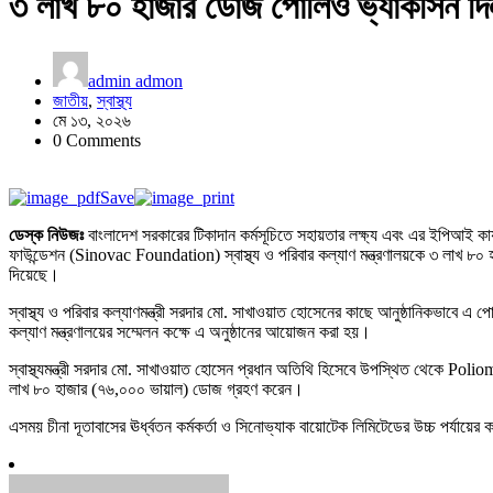
৩ লাখ ৮০ হাজার ডোজ পোলিও ভ্যাকসিন দিল চ
admin admon
জাতীয়
,
স্বাস্থ্য
মে ১৩, ২০২৬
0 Comments
Save
ডেস্ক নিউজঃ
বাংলাদেশ সরকারের টিকাদান কর্মসূচিতে সহায়তার লক্ষ্য এবং এর ইপিআই কার
ফাউন্ডেশন (Sinovac Foundation) স্বাস্থ্য ও পরিবার কল্যাণ মন্ত্রণালয়কে ৩ লা
দিয়েছে।
স্বাস্থ্য ও পরিবার কল্যাণমন্ত্রী সরদার মো. সাখাওয়াত হোসেনের কাছে আনুষ্ঠানিকভাবে এ
কল্যাণ মন্ত্রণালয়ের সম্মেলন কক্ষে এ অনুষ্ঠানের আয়োজন করা হয়।
স্বাস্থ্যমন্ত্রী সরদার মো. সাখাওয়াত হোসেন প্রধান অতিথি হিসেবে উপস্থিত থেকে P
লাখ ৮০ হাজার (৭৬,০০০ ভায়াল) ডোজ গ্রহণ করেন।
এসময় চীনা দূতাবাসের ঊর্ধ্বতন কর্মকর্তা ও সিনোভ্যাক বায়োটেক লিমিটেডের উচ্চ পর্যায়ের 