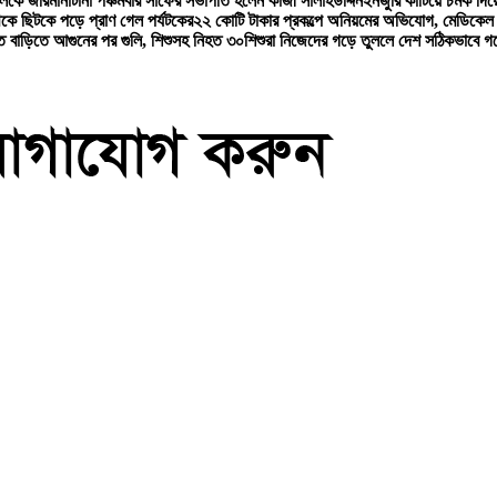
ালকে জরিমানা
টানা পঞ্চমবার সাফের সভাপতি হলেন কাজী সালাহউদ্দিন
ইনজুরি কাটিয়ে চমক দিয়
েকে ছিটকে পড়ে প্রাণ গেল পর্যটকের
২২ কোটি টাকার প্রকল্পে অনিয়মের অভিযোগ, মেডিকেল কল
িতে বাড়িতে আগুনের পর গুলি, শিশুসহ নিহত ৩০
শিশুরা নিজেদের গড়ে তুললে দেশ সঠিকভাবে গড়ে 