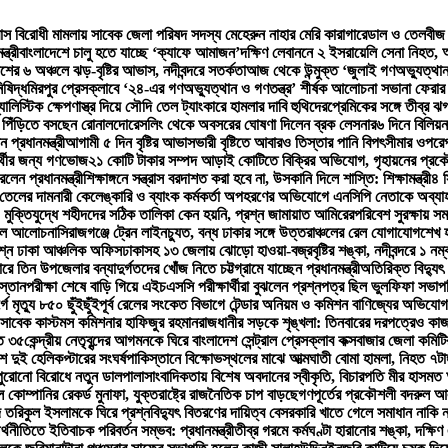
্রাস বিরোধী মামলায় সাবেক জেলা পরিষদ সদস্য মেহেরুন নাহার মেরি কারাগারে
ডাল ও তেলবীজ প
ত্রী
বাংলাদেশে চালু হতে যাচ্ছে ‘ক্যাফে আমাজন’
দক্ষিণ লেবাননে ২ ইসরায়েলি সেনা নিহত
শের ৬ অঞ্চলে ঝড়-বৃষ্টির আভাস, নদীবন্দরে সতর্কতা
আজ থেকে উন্মুক্ত ‘জুলাই গণঅভ্যুত্থান 
ষিদ্ধ
মিরপুর প্রেসক্লাবে ‘২৪-এর গণঅভ্যুত্থান ও গণতন্ত্র’ শীর্ষক আলোচনা সভা
না ফেরার
্যালিস্টিক ক্ষেপণাস্ত্র দিয়ে সৌদি তেল ট্যাংকারে হামলার দাবি হুথিদের
প্রেমিকের সঙ্গে তীব্র
 পিঁড়িতে বসছেন রোনালদো
রেসলিং থেকে অবসরের ঘোষণা দিলেন ব্রক লেসনার
৬ দিনে বিলিয়ন
প্রধানমন্ত্রী
আগামী ৫ দিন বৃষ্টির আভাস
ভারী বৃষ্টিতে আবারও তিস্তার পানি বিপৎসীমার ওপরে
ার্থীর জন্য গণভোজ
২১ কোটি টাকার সম্পদ আড়াই কোটিতে বিক্রির অভিযোগ, গৃহায়নের প্রকৌশ
েন প্রধানমন্ত্রী
শিক্ষাঙ্গনে সন্ত্রাস বরদাশত করা হবে না, উসকানি দিলে শাস্তি: শিক্ষামন্ত্রী
৪ স
 তেলের দাম
নারী কেলেঙ্কারি ও ব্যাংক কর্মকর্তা অপহরণের অভিযোগে এনসিপি নেতাকে অব্যা
মুক্তিযুদ্ধে শহীদদের সঠিক তালিকা কেন হয়নি, প্রশ্ন জামায়াত আমিরের
পরিবেশ সুরক্ষায় সম
মহলে আলোচনা
সিরাজগঞ্জে ট্রেন লাইনচ্যুত, বন্ধ ঢাকার সঙ্গে উত্তরাঞ্চলের রেল যোগাযোগ
শেখ হ
্নে ঢাকা আঞ্চলিক অফিস
ঢাকাসহ ১৩ জেলায় ঝোড়ো হাওয়া-বজ্রবৃষ্টির শঙ্কা, নদীবন্দরে ১ নম
রে তিন উপজেলার বন্যাদুর্গতদের খোঁজ নিতে চট্টগ্রামে যাচ্ছেন প্রধানমন্ত্রী
অতিরিক্ত বিদ্যুৎ
স্তান
পরীক্ষা শেষে বাড়ি গিয়ে এইচএসসি পরীক্ষার্থীরা বুঝলেন প্রশ্নপত্র ছিল ভুল
ফিফা সভাপতি
ে মৃত্যু ৮৫০ ছুঁইছুঁই
পূর্ব রেলের সংকেত বিভাগে টেন্ডার অনিয়ম ও কমিশন বাণিজ্যের অভিযোগ, 
সাবেক কাস্টমস কমিশনার হাফিজুর রহমান
রাজধানীর সড়কে শৃঙ্খলা: তিনবারের দরপত্রেও কাজ
হত ৩৫
কেন্দ্রীয় নেতৃবৃন্দের আগমনকে ঘিরে বাংলাদেশ সেন্ট্রাল প্রেসক্লাব কক্সবাজার জেলা কমিটি
দুই হেলিকপ্টারের সংঘর্ষ
পাকিস্তানে বিক্ষোভস্থলের মাঝে আত্মঘাতী বোমা হামলা, নিহত ৭
টা
 পুরোনো বিরোধে নতুন ডালপালা
সাংবাদিকতায় বিশেষ অবদানের স্বীকৃতি, বিচারপতি মীর হাসমত
 কোম্পানির রেকর্ড মুনাফা, যুক্তরাষ্ট্রে রাজনৈতিক চাপ বাড়ছে
গণপূর্তের প্রকৌশলী বদরুল আ
দ তরিকুল ইসলামকে ঘিরে প্রশ্ন
বিদ্যুৎ বিতরণের দায়িত্ব বেসরকারি খাতে গেলে সমাধান নাকি ন
্থনীতিতে ইতিবাচক পরিবর্তন সম্ভব: প্রধানমন্ত্রী
তীব্র গরমে কর্মঘণ্টা হারানোর শঙ্কা, দক্ষি