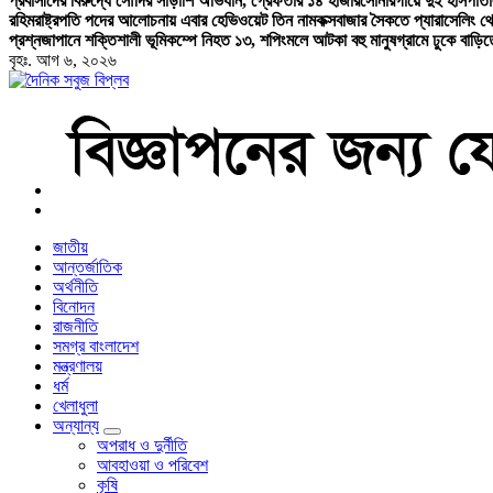
প্রবাসীদের বিরুদ্ধে সৌদির সাঁড়াশি অভিযান, গ্রেফতার ১৪ হাজার
সোনারগাঁয়ে দুই হাসপাত
রহিম
রাষ্ট্রপতি পদের আলোচনায় এবার হেভিওয়েট তিন নাম
কক্সবাজার সৈকতে প্যারাসেলিং থ
প্রশ্ন
জাপানে শক্তিশালী ভূমিকম্পে নিহত ১৩, শপিংমলে আটকা বহু মানুষ
গ্রামে ঢুকে বাড়
বৃহঃ. আগ ৬, ২০২৬
বাংলা নিউজ পেপার
জাতীয়
আন্তর্জাতিক
অর্থনীতি
বিনোদন
রাজনীতি
সমগ্র বাংলাদেশ
মন্ত্রণালয়
ধর্ম
খেলাধুলা
অন্যান্য
অপরাধ ও দুর্নীতি
আবহাওয়া ও পরিবেশ
কৃষি