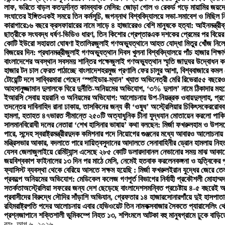
লাফ, ভরিতে বাড়ল কত
দুর্দান্ত কামব্যাক মেসির: জোড়া গোল ও রেকর্ড গড়ে মায়ামির জয়
দে
সংঘাতের ইঙ্গিত
একই সময়ে তিন কর্মসূচি, জগন্নাথ বিশ্ববিদ্যালয়ে সভা-সমাবেশ ও মিছিল নি
কারাগারে
১৬ বছরে ক্রসফায়ারের নামে সাড়ে ৪ হাজারেরও বেশি মানুষকে হত্যা: আইনমন্ত্রী
ব
ছাত্রীকে সংঘবদ্ধ ধর্ষণ-ভিডিও ধারণ, তিন কিশোর গ্রেপ্তার
এক দশকের প্রেমের পর বিয়ের
কোটি ইউরো সহায়তা ঘোষণা ইতালির
জুলাই গণঅভ্যুত্থানে আহত যোদ্ধা মিতুর খোঁজ নিলেন 
বিজয়ের দিন: প্রধানমন্ত্রী
জুলাই গণঅভ্যুত্থান দিবস খুলনা বিশ্ববিদ্যালয়ে পাঁচ হাজার শিক্ষ
বাংলাদেশের অবস্থান সবসময় শান্তির পক্ষে
জুলাই গণঅভ্যুত্থান স্মৃতি জাদুঘর উদ্বোধন করল
হাজার টন চাল ফেরত পাঠাচ্ছে বাংলাদেশ
হরমুজ প্রণালি ফের চালুর আশা, বিশ্ববাজারে কমল
টোয়েন্টি দলে সাব্বির
মারা গেছেন ‘স্পাইডার-ম্যান’ খ্যাত অভিনেত্রী মেরি রিভেরা
৫৫ বছরেও 
আহসানুজ্জামান দুলালকে ঘিরে দুর্নীতি-অনিয়মের অভিযোগ, ‘৩% দুলাল’ নামে ঠিকাদার 
ইআরসি সেবায় হয়রানি ও অনিয়মের অভিযোগ: আলোচনায় উপ-নিয়ন্ত্রক ওবায়দুল্লাহ, প্রশ
তদন্তের দাবি
নাহিদ রানা ঢাকায়, তাসকিনের জন্য কী ‘ওষুধ’ অস্ট্রেলিয়ার চিকিৎসকের
রোববা
হামলা, হতাহত ৪৭
ভারত সীমান্তে ২৫০টি অত্যাধুনিক চীনা যুদ্ধযান মোতায়েন করলো পাকি
সালমান
বিরোধী দলের নেতারা ‘শেখ হাসিনার ভাষায়’ কথা বলছেন: মির্জা ফখরুল
হাম ও উপসর্গ
পারে, সন্দেহ স্বরাষ্ট্রমন্ত্রীর
দুদক কমিশনার পদে নিয়োগের গুঞ্জনের মধ্যে আবারও আলোচনায় 
মন্ত্রিসভার আকার, বদলাতে পারে দায়িত্ব
সুদানের আদালতে সেনাবাহিনীর ড্রোন হামলায় নি
যেসব জেলা
জুলাইয়ে রেমিট্যান্স এসেছে ২৮৫ কোটি ডলার
দাবানল নেভানোর সময় মাঝ আকাশে 
জয়
বিশ্বকাপ ফাইনালের ১৩ দিন পর মাঠে মেসি, নেমেই হতবাক করলেন
কঙ্গনা ও হৃত্বিকের
ফ্যাসিস্ট ব্যবস্থা থেকে বেরিয়ে আসতে সক্ষম হয়েছি : মির্জা ফখরুল
ইরান যুদ্ধের জেরে তেল
প্রকল্পে অনিয়মের অভিযোগ: মেডিকেল কলেজ গণপূর্ত বিভাগের নির্বাহী প্রকৌশলী মোহাম্ম
সতর্কতা
অস্ট্রেলিয়া সফরের জন্য দেশ ছেড়েছে বাংলাদেশ
সমন্বিত প্রচেষ্টায় ৪-৫ বছরেই অর
প্রবাসীদের বিরুদ্ধে সৌদির সাঁড়াশি অভিযান, গ্রেফতার ১৪ হাজার
সোনারগাঁয়ে দুই হাসপাত
রহিম
রাষ্ট্রপতি পদের আলোচনায় এবার হেভিওয়েট তিন নাম
কক্সবাজার সৈকতে প্যারাসেলিং থ
প্রশ্ন
জাপানে শক্তিশালী ভূমিকম্পে নিহত ১৩, শপিংমলে আটকা বহু মানুষ
গ্রামে ঢুকে বাড়
বৃহঃ. আগ ৬, ২০২৬