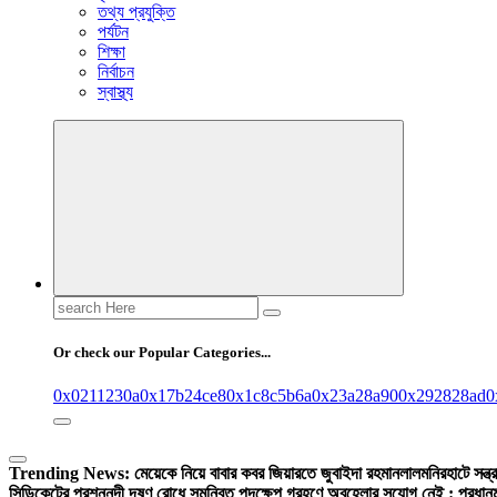
তথ্য প্রযুক্তি
পর্যটন
শিক্ষা
নির্বাচন
স্বাস্থ্য
Search
for:
Or check our Popular Categories...
0x0211230a
0x17b24ce8
0x1c8c5b6a
0x23a28a90
0x292828ad
0
Trending News:
মেয়েকে নিয়ে বাবার কবর জিয়ারতে জুবাইদা রহমান
লালমনিরহাটে সন্ত
সিন্ডিকেটের প্রশ্ন
নদী দূষণ রোধে সমন্বিত পদক্ষেপ গ্রহণে অবহেলার সুযোগ নেই : প্রধানমন্