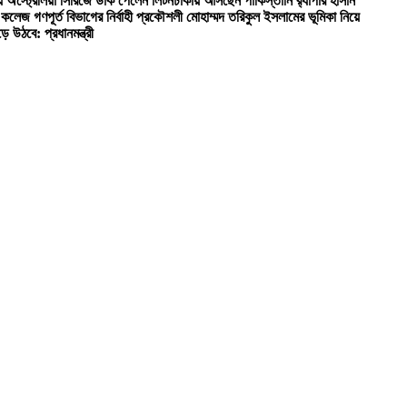
ে অস্ট্রেলিয়া সিরিজে ডাক পেলেন লিটন
ঢাকায় আসছেন পাকিস্তানি র‍্যাপার হাসান
েজ গণপূর্ত বিভাগের নির্বাহী প্রকৌশলী মোহাম্মদ তরিকুল ইসলামের ভূমিকা নিয়ে
উঠবে: প্রধানমন্ত্রী