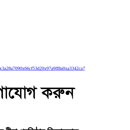
x3a28a709
0x66cf53d2
0x97a9ff8a
0xa3342ca7