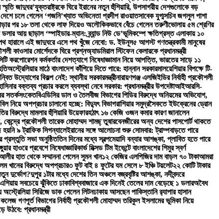
স্মৃতি জাদুঘর’
যুক্তরাষ্ট্রকে ঘিরে ইরানের নতুন হুঁশিয়ারি, উপসাগরীয় দেশগুলোকে বড়
 দেশে চলে গেলেন ‘গজনি’খ্যাত অভিনেতা প্রদীপ রাওয়াত
সাবেক যুগ্মসচিব জগলুল পাশা
 ঝগড়ার পর ১৮ তলা থেকে লাফ দিয়েও অলৌকিকভাবে বেঁচে গেলেন তরুণী
ভোলায় ৫ম শ্রেণির
 ডলার আয় ছাড়াল ‘স্পাইডার-ম্যান: ব্র্যান্ড নিউ ডে’
ভূমিকম্পে ক্ষতিগ্রস্ত এলাকায় ১০
পথ হারালে এই জাদুঘরে এসে পথ খুঁজে নেবো: ড. ইউনূস
৫ আগস্ট গণতন্ত্রকামী মানুষের
লী কাওসার মোর্শেদকে ঘিরে প্রশ্ন
অ্যাডমিরাল স্টিফেন কেলারকে প্রধানমন্ত্রী
িটি করপোরেশন কর্মকর্তার দেশত্যাগে নিষেধাজ্ঞা
মান নিয়ে আপত্তি, ভারতের সাড়ে ১১
হতি
অস্ট্রেলিয়ার মাঠে বাংলাদেশ কাঁপিয়ে দিতে পারে: হান্নান সরকার
মালয়েশিয়ার বিপক্ষে টি-
ন্বিত উদ্যোগের বিকল্প নেই: স্থানীয় সরকারমন্ত্রী
নারায়ণগঞ্জ এলজিইডির নির্বাহী প্রকৌশলী
াসিনার বক্তব্য প্রচার করলে ব্যবস্থা নেবে সরকার: প্রধানমন্ত্রীর উপদেষ্টা
আইআরসি-
্বর সতর্কসংকেত
বিএডিসির ডাল ও তৈলবীজ বিভাগের পিডির বিরুদ্ধে অনিয়মের অভিযোগ,
 বিল নিয়ে অপপ্রচার চালানো হচ্ছে: বিদ্যুৎ বিভাগ
রাশিয়ার সমুদ্রসৈকতে ইউক্রেনের ড্রোন
র বিরুদ্ধে মামলার হুঁশিয়ারি উয়েফার
হঠাৎ ১৬ কেজি ওজন কমার কারণ জানালেন
কেন্দ্রে প্রকৌশলী তারেক মোহাম্মদ শামছ্ তুষার
বেনজীরের অন্য দেশের পাসপোর্ট থাকতে
 হয়নি ৯ ট্রাফিক সিগন্যালে
ইরানের সঙ্গে আলোচনা শুরু সোমবার: ট্রাম্প
বাড়তে পারে
র প্রস্তুতি সভা অনুষ্ঠিত
তিন দিনের মধ্যে স্বল্পমেয়াদি বন্যার আশঙ্কা, প্লাবিত হতে পারে
ঙ্গুয়ার হাওরে প্রবেশে নিষেধাজ্ঞা
রিকার্ভ মিক্সড টিম ইভেন্টে বাংলাদেশের শিমুর স্বর্ণ
 আলীর হাত থেকে সম্মাননা পেলেন সুমন খান
১২ কেজির এলপিজির দাম বাড়ল ৭০ টাকা
আমরা
লম খানের বিরুদ্ধে অপপ্রচার
৩ ফুট বাই ৪ ফুটের যম সেলে ৮ ইঞ্চি টয়লেট
২২ কোটি টাকার
তুন দুর্ভোগ?
দুপুর ১টার মধ্যে দেশের তিন অঞ্চলে বজ্রবৃষ্টির আশঙ্কা, নদীবন্দরে
ণ এশিয়ায় সবচেয়ে ঝুঁকিতে ঢাকা
বিশ্ববাজারে এক দিনেই তেলের দাম বেড়েছে ১ ডলার
অবৈধ
ে অস্ট্রেলিয়া সিরিজে ডাক পেলেন লিটন
ঢাকায় আসছেন পাকিস্তানি র‍্যাপার হাসান
েজ গণপূর্ত বিভাগের নির্বাহী প্রকৌশলী মোহাম্মদ তরিকুল ইসলামের ভূমিকা নিয়ে
উঠবে: প্রধানমন্ত্রী