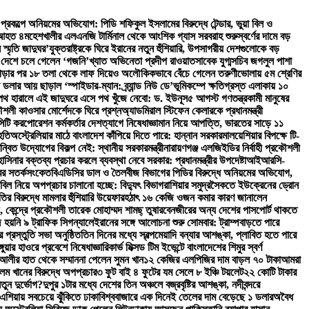
্রকল্পে অনিয়মের অভিযোগ: পিডি শফিকুল ইসলামের বিরুদ্ধে টেন্ডার, ভুয়া বিল ও
, আহত ৪
মহেশখালীর এলএনজি টার্মিনাল থেকে আংশিক গ্যাস সরবরাহ শুরু
স্বর্ণের দামে বড়
স্মৃতি জাদুঘর’
যুক্তরাষ্ট্রকে ঘিরে ইরানের নতুন হুঁশিয়ারি, উপসাগরীয় দেশগুলোকে বড়
 দেশে চলে গেলেন ‘গজনি’খ্যাত অভিনেতা প্রদীপ রাওয়াত
সাবেক যুগ্মসচিব জগলুল পাশা
 ঝগড়ার পর ১৮ তলা থেকে লাফ দিয়েও অলৌকিকভাবে বেঁচে গেলেন তরুণী
ভোলায় ৫ম শ্রেণির
 ডলার আয় ছাড়াল ‘স্পাইডার-ম্যান: ব্র্যান্ড নিউ ডে’
ভূমিকম্পে ক্ষতিগ্রস্ত এলাকায় ১০
পথ হারালে এই জাদুঘরে এসে পথ খুঁজে নেবো: ড. ইউনূস
৫ আগস্ট গণতন্ত্রকামী মানুষের
লী কাওসার মোর্শেদকে ঘিরে প্রশ্ন
অ্যাডমিরাল স্টিফেন কেলারকে প্রধানমন্ত্রী
িটি করপোরেশন কর্মকর্তার দেশত্যাগে নিষেধাজ্ঞা
মান নিয়ে আপত্তি, ভারতের সাড়ে ১১
হতি
অস্ট্রেলিয়ার মাঠে বাংলাদেশ কাঁপিয়ে দিতে পারে: হান্নান সরকার
মালয়েশিয়ার বিপক্ষে টি-
ন্বিত উদ্যোগের বিকল্প নেই: স্থানীয় সরকারমন্ত্রী
নারায়ণগঞ্জ এলজিইডির নির্বাহী প্রকৌশলী
াসিনার বক্তব্য প্রচার করলে ব্যবস্থা নেবে সরকার: প্রধানমন্ত্রীর উপদেষ্টা
আইআরসি-
্বর সতর্কসংকেত
বিএডিসির ডাল ও তৈলবীজ বিভাগের পিডির বিরুদ্ধে অনিয়মের অভিযোগ,
 বিল নিয়ে অপপ্রচার চালানো হচ্ছে: বিদ্যুৎ বিভাগ
রাশিয়ার সমুদ্রসৈকতে ইউক্রেনের ড্রোন
র বিরুদ্ধে মামলার হুঁশিয়ারি উয়েফার
হঠাৎ ১৬ কেজি ওজন কমার কারণ জানালেন
কেন্দ্রে প্রকৌশলী তারেক মোহাম্মদ শামছ্ তুষার
বেনজীরের অন্য দেশের পাসপোর্ট থাকতে
 হয়নি ৯ ট্রাফিক সিগন্যালে
ইরানের সঙ্গে আলোচনা শুরু সোমবার: ট্রাম্প
বাড়তে পারে
র প্রস্তুতি সভা অনুষ্ঠিত
তিন দিনের মধ্যে স্বল্পমেয়াদি বন্যার আশঙ্কা, প্লাবিত হতে পারে
ঙ্গুয়ার হাওরে প্রবেশে নিষেধাজ্ঞা
রিকার্ভ মিক্সড টিম ইভেন্টে বাংলাদেশের শিমুর স্বর্ণ
 আলীর হাত থেকে সম্মাননা পেলেন সুমন খান
১২ কেজির এলপিজির দাম বাড়ল ৭০ টাকা
আমরা
লম খানের বিরুদ্ধে অপপ্রচার
৩ ফুট বাই ৪ ফুটের যম সেলে ৮ ইঞ্চি টয়লেট
২২ কোটি টাকার
তুন দুর্ভোগ?
দুপুর ১টার মধ্যে দেশের তিন অঞ্চলে বজ্রবৃষ্টির আশঙ্কা, নদীবন্দরে
ণ এশিয়ায় সবচেয়ে ঝুঁকিতে ঢাকা
বিশ্ববাজারে এক দিনেই তেলের দাম বেড়েছে ১ ডলার
অবৈধ