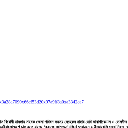
x3a28a709
0x66cf53d2
0x97a9ff8a
0xa3342ca7
্রাস বিরোধী মামলায় সাবেক জেলা পরিষদ সদস্য মেহেরুন নাহার মেরি কারাগারে
ডাল ও তেলবীজ প
ত্রী
বাংলাদেশে চালু হতে যাচ্ছে ‘ক্যাফে আমাজন’
দক্ষিণ লেবাননে ২ ইসরায়েলি সেনা নিহত