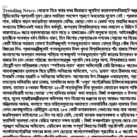
Skip
to
Trending News:
মেয়েকে নিয়ে বাবার কবর জিয়ারতে জুবাইদা রহমান
লালমনিরহাটে সন্ত
content
সিন্ডিকেটের প্রশ্ন
নদী দূষণ রোধে সমন্বিত পদক্ষেপ গ্রহণে অবহেলার সুযোগ নেই : প্রধানমন্
লাফ, ভরিতে বাড়ল কত
দুর্দান্ত কামব্যাক মেসির: জোড়া গোল ও রেকর্ড গড়ে মায়ামির জয়
দে
সংঘাতের ইঙ্গিত
একই সময়ে তিন কর্মসূচি, জগন্নাথ বিশ্ববিদ্যালয়ে সভা-সমাবেশ ও মিছিল নি
কারাগারে
১৬ বছরে ক্রসফায়ারের নামে সাড়ে ৪ হাজারেরও বেশি মানুষকে হত্যা: আইনমন্ত্রী
ব
ছাত্রীকে সংঘবদ্ধ ধর্ষণ-ভিডিও ধারণ, তিন কিশোর গ্রেপ্তার
এক দশকের প্রেমের পর বিয়ের
কোটি ইউরো সহায়তা ঘোষণা ইতালির
জুলাই গণঅভ্যুত্থানে আহত যোদ্ধা মিতুর খোঁজ নিলেন 
বিজয়ের দিন: প্রধানমন্ত্রী
জুলাই গণঅভ্যুত্থান দিবস খুলনা বিশ্ববিদ্যালয়ে পাঁচ হাজার শিক্ষ
বাংলাদেশের অবস্থান সবসময় শান্তির পক্ষে
জুলাই গণঅভ্যুত্থান স্মৃতি জাদুঘর উদ্বোধন করল
হাজার টন চাল ফেরত পাঠাচ্ছে বাংলাদেশ
হরমুজ প্রণালি ফের চালুর আশা, বিশ্ববাজারে কমল
টোয়েন্টি দলে সাব্বির
মারা গেছেন ‘স্পাইডার-ম্যান’ খ্যাত অভিনেত্রী মেরি রিভেরা
৫৫ বছরেও 
আহসানুজ্জামান দুলালকে ঘিরে দুর্নীতি-অনিয়মের অভিযোগ, ‘৩% দুলাল’ নামে ঠিকাদার 
ইআরসি সেবায় হয়রানি ও অনিয়মের অভিযোগ: আলোচনায় উপ-নিয়ন্ত্রক ওবায়দুল্লাহ, প্রশ
তদন্তের দাবি
নাহিদ রানা ঢাকায়, তাসকিনের জন্য কী ‘ওষুধ’ অস্ট্রেলিয়ার চিকিৎসকের
রোববা
হামলা, হতাহত ৪৭
ভারত সীমান্তে ২৫০টি অত্যাধুনিক চীনা যুদ্ধযান মোতায়েন করলো পাকি
সালমান
বিরোধী দলের নেতারা ‘শেখ হাসিনার ভাষায়’ কথা বলছেন: মির্জা ফখরুল
হাম ও উপসর্গ
পারে, সন্দেহ স্বরাষ্ট্রমন্ত্রীর
দুদক কমিশনার পদে নিয়োগের গুঞ্জনের মধ্যে আবারও আলোচনায় 
মন্ত্রিসভার আকার, বদলাতে পারে দায়িত্ব
সুদানের আদালতে সেনাবাহিনীর ড্রোন হামলায় নি
যেসব জেলা
জুলাইয়ে রেমিট্যান্স এসেছে ২৮৫ কোটি ডলার
দাবানল নেভানোর সময় মাঝ আকাশে 
জয়
বিশ্বকাপ ফাইনালের ১৩ দিন পর মাঠে মেসি, নেমেই হতবাক করলেন
কঙ্গনা ও হৃত্বিকের
ফ্যাসিস্ট ব্যবস্থা থেকে বেরিয়ে আসতে সক্ষম হয়েছি : মির্জা ফখরুল
ইরান যুদ্ধের জেরে তেল
প্রকল্পে অনিয়মের অভিযোগ: মেডিকেল কলেজ গণপূর্ত বিভাগের নির্বাহী প্রকৌশলী মোহাম্ম
সতর্কতা
অস্ট্রেলিয়া সফরের জন্য দেশ ছেড়েছে বাংলাদেশ
সমন্বিত প্রচেষ্টায় ৪-৫ বছরেই অর