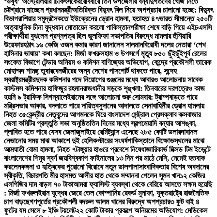
‘ওষুধ’ অস্ট্রেলিয়ার চিকিৎসকের
রোববারে তিন উপজেলার বন্যাদুর্গতদের খোঁজ নিতে
চট্টগ্রামে যাচ্ছেন প্রধানমন্ত্রী
অতিরিক্ত বিদ্যুৎ বিল নিয়ে অপপ্রচার চালানো হচ্ছে: বিদ্যুৎ
বিভাগ
রাশিয়ার সমুদ্রসৈকতে ইউক্রেনের ড্রোন হামলা, হতাহত ৪৭
ভারত সীমান্তে ২৫০টি
অত্যাধুনিক চীনা যুদ্ধযান মোতায়েন করলো পাকিস্তান
পরীক্ষা শেষে বাড়ি গিয়ে এইচএসসি
পরীক্ষার্থীরা বুঝলেন প্রশ্নপত্র ছিল ভুল
ফিফা সভাপতির বিরুদ্ধে মামলার হুঁশিয়ারি
উয়েফার
হঠাৎ ১৬ কেজি ওজন কমার কারণ জানালেন সালমান
বিরোধী দলের নেতারা ‘শেখ
হাসিনার ভাষায়’ কথা বলছেন: মির্জা ফখরুল
হাম ও উপসর্গে মৃত্যু ৮৫০ ছুঁইছুঁই
পূর্ব রেলের
সংকেত বিভাগে টেন্ডার অনিয়ম ও কমিশন বাণিজ্যের অভিযোগ, কেন্দ্রে প্রকৌশলী তারেক
মোহাম্মদ শামছ্ তুষার
বেনজীরের অন্য দেশের পাসপোর্ট থাকতে পারে, সন্দেহ
স্বরাষ্ট্রমন্ত্রীর
দুদক কমিশনার পদে নিয়োগের গুঞ্জনের মধ্যে আবারও আলোচনায় সাবেক
কাস্টমস কমিশনার হাফিজুর রহমান
রাজধানীর সড়কে শৃঙ্খলা: তিনবারের দরপত্রেও কাজ
হয়নি ৯ ট্রাফিক সিগন্যালে
ইরানের সঙ্গে আলোচনা শুরু সোমবার: ট্রাম্প
বাড়তে পারে
মন্ত্রিসভার আকার, বদলাতে পারে দায়িত্ব
সুদানের আদালতে সেনাবাহিনীর ড্রোন হামলায়
নিহত ৩৫
কেন্দ্রীয় নেতৃবৃন্দের আগমনকে ঘিরে বাংলাদেশ সেন্ট্রাল প্রেসক্লাব কক্সবাজার
জেলা কমিটির প্রস্তুতি সভা অনুষ্ঠিত
তিন দিনের মধ্যে স্বল্পমেয়াদি বন্যার আশঙ্কা,
প্লাবিত হতে পারে যেসব জেলা
জুলাইয়ে রেমিট্যান্স এসেছে ২৮৫ কোটি ডলার
দাবানল
নেভানোর সময় মাঝ আকাশে দুই হেলিকপ্টারের সংঘর্ষ
পাকিস্তানে বিক্ষোভস্থলের মাঝে
আত্মঘাতী বোমা হামলা, নিহত ৭
টাঙ্গুয়ার হাওরে প্রবেশে নিষেধাজ্ঞা
রিকার্ভ মিক্সড টিম ইভেন্টে
বাংলাদেশের শিমুর স্বর্ণ জয়
বিশ্বকাপ ফাইনালের ১৩ দিন পর মাঠে মেসি, নেমেই হতবাক
করলেন
কঙ্গনা ও হৃত্বিকের পুরোনো বিরোধে নতুন ডালপালা
সাংবাদিকতায় বিশেষ অবদানের
স্বীকৃতি, বিচারপতি মীর হাসমত আলীর হাত থেকে সম্মাননা পেলেন সুমন খান
১২ কেজির
এলপিজির দাম বাড়ল ৭০ টাকা
আমরা ফ্যাসিস্ট ব্যবস্থা থেকে বেরিয়ে আসতে সক্ষম হয়েছি
: মির্জা ফখরুল
ইরান যুদ্ধের জেরে তেল কোম্পানির রেকর্ড মুনাফা, যুক্তরাষ্ট্রে রাজনৈতিক
চাপ বাড়ছে
গণপূর্তের প্রকৌশলী বদরুল আলম খানের বিরুদ্ধে অপপ্রচার
৩ ফুট বাই ৪
ফুটের যম সেলে ৮ ইঞ্চি টয়লেট
২২ কোটি টাকার প্রকল্পে অনিয়মের অভিযোগ: মেডিকেল