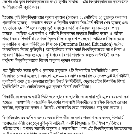
দেশের ৯টি কৃষি বিশ্ববিদ্যালয়ের মধ্যে তৃতীয় সর্বোচ্চ। এটি বিশ্ববিদ্যালয়ের ক্রমবর্ধমান
জনপ্রিয়তারই প্রতিফলন।
ইতোমধ্যেই বিশ্ববিদ্যালয়ের প্রথম ব্যাচের (লেভেল-১, সেমিস্টার-১) চূড়ান্ত ফলাফল
প্রকাশিত হয়েছে। বর্তমানে প্রথম ও দ্বিতীয় ব্যাচের মিড-টার্ম পরীক্ষা শেষ হয়েছে এবং
২৬ থেকে ২৮ এপ্রিলের মধ্যে তৃতীয় ব্যাচের ভর্তি কার্যক্রমও সুচারুভাবে সম্পন্ন
হয়েছে। অভিজ্ঞ খণ্ডকালীন ও অতিথি শিক্ষকদের মাধ্যমে নিয়মিত ক্লাস ও পরীক্ষা
গ্রহণ করায় শিক্ষার্থীরা সেশনজটমুক্ত শিক্ষার সুযোগ পাচ্ছেন। তাত্ত্বিক শিক্ষার চেয়ে
ব্যবহারিক ও গবেষণাভিত্তিক শিক্ষাকে (Outcome Based Education) সর্বোচ্চ
অগ্রাধিকার দিচ্ছে কুড়িকৃবি। অস্ট্রেলিয়ার চার্লস স্টার্ট বিশ্ববিদ্যালয়ের সাথে শিক্ষা ও
গবেষণা বিনিময় শুরু হয়েছে। কৃষি গবেষণার পথ প্রশস্ত করতে সাউথইস্ট ব্যাংক
কর্তৃপক্ষ বিশ্ববিদ্যালয়কে বিশেষ অনুদান প্রদান করেছে।
গত সিন্ডিকেট সভায় কৃষি ও কৃষকের উন্নয়নে ৪টি বিশেষায়িত ইনস্টিটিউট খোলার
সিদ্ধান্ত নেওয়া হয়েছে। এগুলো হলো— চর এগ্রিকালচারাল ডেভেলপমেন্ট ইনস্টিটিউট,
ক্লাইমেট চেঞ্জ এন্ড এনভায়রনমেন্টাল রিসার্চ ইনস্টিটিউট, ফ্রেশওয়াটার ফিসারিজ রিসার্চ
ইনস্টিটিউট এবং ভেজিটেবলস এন্ড ফ্রুটস রিসার্চ ইনস্টিটিউট।
শিক্ষার্থীদের জন্য অস্থায়ী ভিত্তিতে ছাত্র ও ছাত্রীদের আলাদা দুটি হলের ব্যবস্থা করা
হয়েছে। পাশাপাশি একাডেমিক উৎকর্ষের পাশাপাশি শিক্ষার্থীদের মানসিক বিকাশে রোভার
স্কাউট, ল্যাঙ্গুয়েজ ক্লাব ও ডিবেটিং সোসাইটির মতো কার্যক্রমও চালু করা হয়েছে।
বিশ্ববিদ্যালয়ের বর্তমান অগ্রযাত্রায় শিক্ষার্থীরা সন্তোষ প্রকাশ করে বলেন, উপাচার্য
মহোদয়ের বলিষ্ঠ নেতৃত্বে কুড়িকৃবি অচিরেই একটি বিশ্বমানের উচ্চশিক্ষা প্রতিষ্ঠানে
পরিণত হবে। যথাযথ সরকারি অনুদান ও সহযোগিতা পেলে এই বিশ্ববিদ্যালয় উত্তরবঙ্গের
অর্থনৈতিক ও কৃষি বিপ্লবে অগ্রণী ভূমিকা পালন করবে।