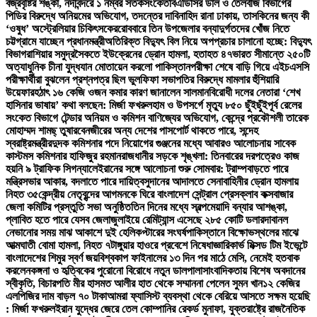
বজ্রবৃষ্টির শঙ্কা, নদীবন্দরে ১ নম্বর সতর্কসংকেত
বিএডিসির ডাল ও তৈলবীজ বিভাগের
পিডির বিরুদ্ধে অনিয়মের অভিযোগ, তদন্তের দাবি
নাহিদ রানা ঢাকায়, তাসকিনের জন্য কী
‘ওষুধ’ অস্ট্রেলিয়ার চিকিৎসকের
রোববারে তিন উপজেলার বন্যাদুর্গতদের খোঁজ নিতে
চট্টগ্রামে যাচ্ছেন প্রধানমন্ত্রী
অতিরিক্ত বিদ্যুৎ বিল নিয়ে অপপ্রচার চালানো হচ্ছে: বিদ্যুৎ
বিভাগ
রাশিয়ার সমুদ্রসৈকতে ইউক্রেনের ড্রোন হামলা, হতাহত ৪৭
ভারত সীমান্তে ২৫০টি
অত্যাধুনিক চীনা যুদ্ধযান মোতায়েন করলো পাকিস্তান
পরীক্ষা শেষে বাড়ি গিয়ে এইচএসসি
পরীক্ষার্থীরা বুঝলেন প্রশ্নপত্র ছিল ভুল
ফিফা সভাপতির বিরুদ্ধে মামলার হুঁশিয়ারি
উয়েফার
হঠাৎ ১৬ কেজি ওজন কমার কারণ জানালেন সালমান
বিরোধী দলের নেতারা ‘শেখ
হাসিনার ভাষায়’ কথা বলছেন: মির্জা ফখরুল
হাম ও উপসর্গে মৃত্যু ৮৫০ ছুঁইছুঁই
পূর্ব রেলের
সংকেত বিভাগে টেন্ডার অনিয়ম ও কমিশন বাণিজ্যের অভিযোগ, কেন্দ্রে প্রকৌশলী তারেক
মোহাম্মদ শামছ্ তুষার
বেনজীরের অন্য দেশের পাসপোর্ট থাকতে পারে, সন্দেহ
স্বরাষ্ট্রমন্ত্রীর
দুদক কমিশনার পদে নিয়োগের গুঞ্জনের মধ্যে আবারও আলোচনায় সাবেক
কাস্টমস কমিশনার হাফিজুর রহমান
রাজধানীর সড়কে শৃঙ্খলা: তিনবারের দরপত্রেও কাজ
হয়নি ৯ ট্রাফিক সিগন্যালে
ইরানের সঙ্গে আলোচনা শুরু সোমবার: ট্রাম্প
বাড়তে পারে
মন্ত্রিসভার আকার, বদলাতে পারে দায়িত্ব
সুদানের আদালতে সেনাবাহিনীর ড্রোন হামলায়
নিহত ৩৫
কেন্দ্রীয় নেতৃবৃন্দের আগমনকে ঘিরে বাংলাদেশ সেন্ট্রাল প্রেসক্লাব কক্সবাজার
জেলা কমিটির প্রস্তুতি সভা অনুষ্ঠিত
তিন দিনের মধ্যে স্বল্পমেয়াদি বন্যার আশঙ্কা,
প্লাবিত হতে পারে যেসব জেলা
জুলাইয়ে রেমিট্যান্স এসেছে ২৮৫ কোটি ডলার
দাবানল
নেভানোর সময় মাঝ আকাশে দুই হেলিকপ্টারের সংঘর্ষ
পাকিস্তানে বিক্ষোভস্থলের মাঝে
আত্মঘাতী বোমা হামলা, নিহত ৭
টাঙ্গুয়ার হাওরে প্রবেশে নিষেধাজ্ঞা
রিকার্ভ মিক্সড টিম ইভেন্টে
বাংলাদেশের শিমুর স্বর্ণ জয়
বিশ্বকাপ ফাইনালের ১৩ দিন পর মাঠে মেসি, নেমেই হতবাক
করলেন
কঙ্গনা ও হৃত্বিকের পুরোনো বিরোধে নতুন ডালপালা
সাংবাদিকতায় বিশেষ অবদানের
স্বীকৃতি, বিচারপতি মীর হাসমত আলীর হাত থেকে সম্মাননা পেলেন সুমন খান
১২ কেজির
এলপিজির দাম বাড়ল ৭০ টাকা
আমরা ফ্যাসিস্ট ব্যবস্থা থেকে বেরিয়ে আসতে সক্ষম হয়েছি
: মির্জা ফখরুল
ইরান যুদ্ধের জেরে তেল কোম্পানির রেকর্ড মুনাফা, যুক্তরাষ্ট্রে রাজনৈতিক