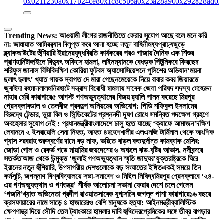
0x0211230a
0x17b24ce8
0x1c8c5b6a
0x23a28a90
0x292828ad
0
Trending News:
আওয়ামী লীগের রাজনীতিতে ফেরার সুযোগ আছে বলে মনে করি
না: জামায়াত আমির
র‍্যাব বিলুপ্ত করে আনা হচ্ছে নতুন বাহিনী
মধ্যপ্রাচ্যজুড়ে
ব্ল্যাকআউটের হুঁশিয়ারি ইরানের
যুদ্ধবিরতি কার্যকরের পরও গাজায় দৈনিক এক শিশুর
প্রাণহানি
টাঙ্গাইলে বিদ্যুৎ অফিসে হামলা, লাইনম্যানকে বেধড়ক পিটুনি
কবে ফিরছেন
শরিফুল জানাল বিসিবি
দক্ষিণ কোরিয়া ফুটবল অ্যাসোসিয়েশনে পুলিশের অভিযান
‘ময়না
ছলাৎ ছলাৎ’ খ্যাত গায়ক স্বাগত দে মারা গেছেন
মেয়েকে নিয়ে বাবার কবর জিয়ারতে
জুবাইদা রহমান
লালমনিরহাটে সন্ত্রাস বিরোধী মামলায় সাবেক জেলা পরিষদ সদস্য মেহেরুন
নাহার মেরি কারাগারে
৫ আগস্ট গণঅভ্যুত্থানের বিজয় র‍্যালি পালন করেছে মিরপুর
প্রেসক্লাব
ডাল ও তেলবীজ প্রকল্পে অনিয়মের অভিযোগ: পিডি শফিকুল ইসলামের
বিরুদ্ধে টেন্ডার, ভুয়া বিল ও সিন্ডিকেটের প্রশ্ন
নদী দূষণ রোধে সমন্বিত পদক্ষেপ গ্রহণে
অবহেলার সুযোগ নেই : প্রধানমন্ত্রী
বাংলাদেশে চালু হতে যাচ্ছে ‘ক্যাফে আমাজন’
দক্ষিণ
লেবাননে ২ ইসরায়েলি সেনা নিহত, আহত ৪
মহেশখালীর এলএনজি টার্মিনাল থেকে আংশিক
গ্যাস সরবরাহ শুরু
স্বর্ণের দামে বড় লাফ, ভরিতে বাড়ল কত
দুর্দান্ত কামব্যাক মেসির:
জোড়া গোল ও রেকর্ড গড়ে মায়ামির জয়
দেশের ৬ অঞ্চলে ঝড়-বৃষ্টির আভাস, নদীবন্দরে
সতর্কতা
আজ থেকে উন্মুক্ত ‘জুলাই গণঅভ্যুত্থান স্মৃতি জাদুঘর’
যুক্তরাষ্ট্রকে ঘিরে
ইরানের নতুন হুঁশিয়ারি, উপসাগরীয় দেশগুলোকে বড় সংঘাতের ইঙ্গিত
একই সময়ে তিন
কর্মসূচি, জগন্নাথ বিশ্ববিদ্যালয়ে সভা-সমাবেশ ও মিছিল নিষিদ্ধ
মিরপুর প্রেসক্লাবে ‘২৪-
এর গণঅভ্যুত্থান ও গণতন্ত্র’ শীর্ষক আলোচনা সভা
না ফেরার দেশে চলে গেলেন
‘গজনি’খ্যাত অভিনেতা প্রদীপ রাওয়াত
সাবেক যুগ্মসচিব জগলুল পাশা কারাগারে
১৬ বছরে
ক্রসফায়ারের নামে সাড়ে ৪ হাজারেরও বেশি মানুষকে হত্যা: আইনমন্ত্রী
ব্যালিস্টিক
ক্ষেপণাস্ত্র দিয়ে সৌদি তেল ট্যাংকারে হামলার দাবি হুথিদের
প্রেমিকের সঙ্গে তীব্র ঝগড়ার