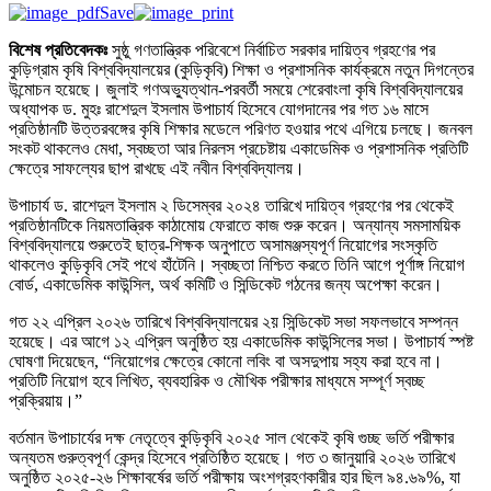
Save
বিশেষ প্রতিবেদকঃ
সুষ্ঠু গণতান্ত্রিক পরিবেশে নির্বাচিত সরকার দায়িত্ব গ্রহণের পর
কুড়িগ্রাম কৃষি বিশ্ববিদ্যালয়ের (কুড়িকৃবি) শিক্ষা ও প্রশাসনিক কার্যক্রমে নতুন দিগন্তের
উন্মোচন হয়েছে। জুলাই গণঅভ্যুত্থান-পরবর্তী সময়ে শেরেবাংলা কৃষি বিশ্ববিদ্যালয়ের
অধ্যাপক ড. মুহঃ রাশেদুল ইসলাম উপাচার্য হিসেবে যোগদানের পর গত ১৬ মাসে
প্রতিষ্ঠানটি উত্তরবঙ্গের কৃষি শিক্ষার মডেলে পরিণত হওয়ার পথে এগিয়ে চলছে। জনবল
সংকট থাকলেও মেধা, স্বচ্ছতা আর নিরলস প্রচেষ্টায় একাডেমিক ও প্রশাসনিক প্রতিটি
ক্ষেত্রে সাফল্যের ছাপ রাখছে এই নবীন বিশ্ববিদ্যালয়।
উপাচার্য ড. রাশেদুল ইসলাম ২ ডিসেম্বর ২০২৪ তারিখে দায়িত্ব গ্রহণের পর থেকেই
প্রতিষ্ঠানটিকে নিয়মতান্ত্রিক কাঠামোয় ফেরাতে কাজ শুরু করেন। অন্যান্য সমসাময়িক
বিশ্ববিদ্যালয়ে শুরুতেই ছাত্র-শিক্ষক অনুপাতে অসামঞ্জস্যপূর্ণ নিয়োগের সংস্কৃতি
থাকলেও কুড়িকৃবি সেই পথে হাঁটেনি। স্বচ্ছতা নিশ্চিত করতে তিনি আগে পূর্ণাঙ্গ নিয়োগ
বোর্ড, একাডেমিক কাউন্সিল, অর্থ কমিটি ও সিন্ডিকেট গঠনের জন্য অপেক্ষা করেন।
গত ২২ এপ্রিল ২০২৬ তারিখে বিশ্ববিদ্যালয়ের ২য় সিন্ডিকেট সভা সফলভাবে সম্পন্ন
হয়েছে। এর আগে ১২ এপ্রিল অনুষ্ঠিত হয় একাডেমিক কাউন্সিলের সভা। উপাচার্য স্পষ্ট
ঘোষণা দিয়েছেন, “নিয়োগের ক্ষেত্রে কোনো লবিং বা অসদুপায় সহ্য করা হবে না।
প্রতিটি নিয়োগ হবে লিখিত, ব্যবহারিক ও মৌখিক পরীক্ষার মাধ্যমে সম্পূর্ণ স্বচ্ছ
প্রক্রিয়ায়।”
বর্তমান উপাচার্যের দক্ষ নেতৃত্বে কুড়িকৃবি ২০২৫ সাল থেকেই কৃষি গুচ্ছ ভর্তি পরীক্ষার
অন্যতম গুরুত্বপূর্ণ কেন্দ্র হিসেবে প্রতিষ্ঠিত হয়েছে। গত ৩ জানুয়ারি ২০২৬ তারিখে
অনুষ্ঠিত ২০২৫-২৬ শিক্ষাবর্ষের ভর্তি পরীক্ষায় অংশগ্রহণকারীর হার ছিল ৯৪.৬৯%, যা