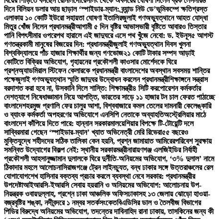
বিয়ের পিঁড়িতে বসছেন রোনালদো
রেসলিং থেকে অবসরের ঘোষণা দিলেন ব্রক লেসনার
৬
দিনে বিলিয়ন ডলার আয় ছাড়াল ‘স্পাইডার-ম্যান: ব্র্যান্ড নিউ ডে’
ভূমিকম্পে ক্ষতিগ্রস্ত
এলাকায় ১০ কোটি ইউরো সহায়তা ঘোষণা ইতালির
জুলাই গণঅভ্যুত্থানে আহত যোদ্ধা
মিতুর খোঁজ নিলেন প্রধানমন্ত্রী
আগামী ৫ দিন বৃষ্টির আভাস
ভারী বৃষ্টিতে আবারও তিস্তার
পানি বিপৎসীমার ওপরে
পথ হারালে এই জাদুঘরে এসে পথ খুঁজে নেবো: ড. ইউনূস
৫ আগস্ট
গণতন্ত্রকামী মানুষের বিজয়ের দিন: প্রধানমন্ত্রী
জুলাই গণঅভ্যুত্থান দিবস খুলনা
বিশ্ববিদ্যালয়ে পাঁচ হাজার শিক্ষার্থীর জন্য গণভোজ
২১ কোটি টাকার সম্পদ আড়াই
কোটিতে বিক্রির অভিযোগ, গৃহায়নের প্রকৌশলী কাওসার মোর্শেদকে ঘিরে
প্রশ্ন
অ্যাডমিরাল স্টিফেন কেলারকে প্রধানমন্ত্রী বাংলাদেশের অবস্থান সবসময় শান্তির
পক্ষে
জুলাই গণঅভ্যুত্থান স্মৃতি জাদুঘর উদ্বোধন করলেন প্রধানমন্ত্রী
শিক্ষাঙ্গনে সন্ত্রাস
বরদাশত করা হবে না, উসকানি দিলে শাস্তি: শিক্ষামন্ত্রী
৪ সিটি করপোরেশন কর্মকর্তার
দেশত্যাগে নিষেধাজ্ঞা
মান নিয়ে আপত্তি, ভারতের সাড়ে ১১ হাজার টন চাল ফেরত পাঠাচ্ছে
বাংলাদেশ
হরমুজ প্রণালি ফের চালুর আশা, বিশ্ববাজারে কমল তেলের দাম
নারী কেলেঙ্কারি
ও ব্যাংক কর্মকর্তা অপহরণের অভিযোগে এনসিপি নেতাকে অব্যাহতি
অস্ট্রেলিয়ার মাঠে
বাংলাদেশ কাঁপিয়ে দিতে পারে: হান্নান সরকার
মালয়েশিয়ার বিপক্ষে টি-টোয়েন্টি দলে
সাব্বির
মারা গেছেন ‘স্পাইডার-ম্যান’ খ্যাত অভিনেত্রী মেরি রিভেরা
৫৫ বছরেও
মুক্তিযুদ্ধে শহীদদের সঠিক তালিকা কেন হয়নি, প্রশ্ন জামায়াত আমিরের
পরিবেশ সুরক্ষায়
সমন্বিত উদ্যোগের বিকল্প নেই: স্থানীয় সরকারমন্ত্রী
নারায়ণগঞ্জ এলজিইডির নির্বাহী
প্রকৌশলী আহসানুজ্জামান দুলালকে ঘিরে দুর্নীতি-অনিয়মের অভিযোগ, ‘৩% দুলাল’ নামে
ঠিকাদার মহলে আলোচনা
সিরাজগঞ্জে ট্রেন লাইনচ্যুত, বন্ধ ঢাকার সঙ্গে উত্তরাঞ্চলের রেল
যোগাযোগ
শেখ হাসিনার বক্তব্য প্রচার করলে ব্যবস্থা নেবে সরকার: প্রধানমন্ত্রীর
উপদেষ্টা
আইআরসি-ইআরসি সেবায় হয়রানি ও অনিয়মের অভিযোগ: আলোচনায় উপ-
নিয়ন্ত্রক ওবায়দুল্লাহ, প্রশ্নে ঢাকা আঞ্চলিক অফিস
ঢাকাসহ ১৩ জেলায় ঝোড়ো হাওয়া-
বজ্রবৃষ্টির শঙ্কা, নদীবন্দরে ১ নম্বর সতর্কসংকেত
বিএডিসির ডাল ও তৈলবীজ বিভাগের
পিডির বিরুদ্ধে অনিয়মের অভিযোগ, তদন্তের দাবি
নাহিদ রানা ঢাকায়, তাসকিনের জন্য কী