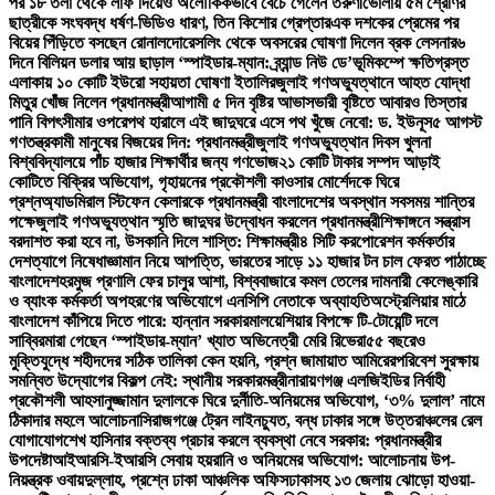
পর ১৮ তলা থেকে লাফ দিয়েও অলৌকিকভাবে বেঁচে গেলেন তরুণী
ভোলায় ৫ম শ্রেণির
ছাত্রীকে সংঘবদ্ধ ধর্ষণ-ভিডিও ধারণ, তিন কিশোর গ্রেপ্তার
এক দশকের প্রেমের পর
বিয়ের পিঁড়িতে বসছেন রোনালদো
রেসলিং থেকে অবসরের ঘোষণা দিলেন ব্রক লেসনার
৬
দিনে বিলিয়ন ডলার আয় ছাড়াল ‘স্পাইডার-ম্যান: ব্র্যান্ড নিউ ডে’
ভূমিকম্পে ক্ষতিগ্রস্ত
এলাকায় ১০ কোটি ইউরো সহায়তা ঘোষণা ইতালির
জুলাই গণঅভ্যুত্থানে আহত যোদ্ধা
মিতুর খোঁজ নিলেন প্রধানমন্ত্রী
আগামী ৫ দিন বৃষ্টির আভাস
ভারী বৃষ্টিতে আবারও তিস্তার
পানি বিপৎসীমার ওপরে
পথ হারালে এই জাদুঘরে এসে পথ খুঁজে নেবো: ড. ইউনূস
৫ আগস্ট
গণতন্ত্রকামী মানুষের বিজয়ের দিন: প্রধানমন্ত্রী
জুলাই গণঅভ্যুত্থান দিবস খুলনা
বিশ্ববিদ্যালয়ে পাঁচ হাজার শিক্ষার্থীর জন্য গণভোজ
২১ কোটি টাকার সম্পদ আড়াই
কোটিতে বিক্রির অভিযোগ, গৃহায়নের প্রকৌশলী কাওসার মোর্শেদকে ঘিরে
প্রশ্ন
অ্যাডমিরাল স্টিফেন কেলারকে প্রধানমন্ত্রী বাংলাদেশের অবস্থান সবসময় শান্তির
পক্ষে
জুলাই গণঅভ্যুত্থান স্মৃতি জাদুঘর উদ্বোধন করলেন প্রধানমন্ত্রী
শিক্ষাঙ্গনে সন্ত্রাস
বরদাশত করা হবে না, উসকানি দিলে শাস্তি: শিক্ষামন্ত্রী
৪ সিটি করপোরেশন কর্মকর্তার
দেশত্যাগে নিষেধাজ্ঞা
মান নিয়ে আপত্তি, ভারতের সাড়ে ১১ হাজার টন চাল ফেরত পাঠাচ্ছে
বাংলাদেশ
হরমুজ প্রণালি ফের চালুর আশা, বিশ্ববাজারে কমল তেলের দাম
নারী কেলেঙ্কারি
ও ব্যাংক কর্মকর্তা অপহরণের অভিযোগে এনসিপি নেতাকে অব্যাহতি
অস্ট্রেলিয়ার মাঠে
বাংলাদেশ কাঁপিয়ে দিতে পারে: হান্নান সরকার
মালয়েশিয়ার বিপক্ষে টি-টোয়েন্টি দলে
সাব্বির
মারা গেছেন ‘স্পাইডার-ম্যান’ খ্যাত অভিনেত্রী মেরি রিভেরা
৫৫ বছরেও
মুক্তিযুদ্ধে শহীদদের সঠিক তালিকা কেন হয়নি, প্রশ্ন জামায়াত আমিরের
পরিবেশ সুরক্ষায়
সমন্বিত উদ্যোগের বিকল্প নেই: স্থানীয় সরকারমন্ত্রী
নারায়ণগঞ্জ এলজিইডির নির্বাহী
প্রকৌশলী আহসানুজ্জামান দুলালকে ঘিরে দুর্নীতি-অনিয়মের অভিযোগ, ‘৩% দুলাল’ নামে
ঠিকাদার মহলে আলোচনা
সিরাজগঞ্জে ট্রেন লাইনচ্যুত, বন্ধ ঢাকার সঙ্গে উত্তরাঞ্চলের রেল
যোগাযোগ
শেখ হাসিনার বক্তব্য প্রচার করলে ব্যবস্থা নেবে সরকার: প্রধানমন্ত্রীর
উপদেষ্টা
আইআরসি-ইআরসি সেবায় হয়রানি ও অনিয়মের অভিযোগ: আলোচনায় উপ-
নিয়ন্ত্রক ওবায়দুল্লাহ, প্রশ্নে ঢাকা আঞ্চলিক অফিস
ঢাকাসহ ১৩ জেলায় ঝোড়ো হাওয়া-