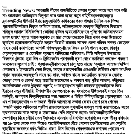
Skip
to
Trending News:
আওয়ামী লীগের রাজনীতিতে ফেরার সুযোগ আছে বলে মনে করি
content
না: জামায়াত আমির
র‍্যাব বিলুপ্ত করে আনা হচ্ছে নতুন বাহিনী
মধ্যপ্রাচ্যজুড়ে
ব্ল্যাকআউটের হুঁশিয়ারি ইরানের
যুদ্ধবিরতি কার্যকরের পরও গাজায় দৈনিক এক শিশুর
প্রাণহানি
টাঙ্গাইলে বিদ্যুৎ অফিসে হামলা, লাইনম্যানকে বেধড়ক পিটুনি
কবে ফিরছেন
শরিফুল জানাল বিসিবি
দক্ষিণ কোরিয়া ফুটবল অ্যাসোসিয়েশনে পুলিশের অভিযান
‘ময়না
ছলাৎ ছলাৎ’ খ্যাত গায়ক স্বাগত দে মারা গেছেন
মেয়েকে নিয়ে বাবার কবর জিয়ারতে
জুবাইদা রহমান
লালমনিরহাটে সন্ত্রাস বিরোধী মামলায় সাবেক জেলা পরিষদ সদস্য মেহেরুন
নাহার মেরি কারাগারে
৫ আগস্ট গণঅভ্যুত্থানের বিজয় র‍্যালি পালন করেছে মিরপুর
প্রেসক্লাব
ডাল ও তেলবীজ প্রকল্পে অনিয়মের অভিযোগ: পিডি শফিকুল ইসলামের
বিরুদ্ধে টেন্ডার, ভুয়া বিল ও সিন্ডিকেটের প্রশ্ন
নদী দূষণ রোধে সমন্বিত পদক্ষেপ গ্রহণে
অবহেলার সুযোগ নেই : প্রধানমন্ত্রী
বাংলাদেশে চালু হতে যাচ্ছে ‘ক্যাফে আমাজন’
দক্ষিণ
লেবাননে ২ ইসরায়েলি সেনা নিহত, আহত ৪
মহেশখালীর এলএনজি টার্মিনাল থেকে আংশিক
গ্যাস সরবরাহ শুরু
স্বর্ণের দামে বড় লাফ, ভরিতে বাড়ল কত
দুর্দান্ত কামব্যাক মেসির:
জোড়া গোল ও রেকর্ড গড়ে মায়ামির জয়
দেশের ৬ অঞ্চলে ঝড়-বৃষ্টির আভাস, নদীবন্দরে
সতর্কতা
আজ থেকে উন্মুক্ত ‘জুলাই গণঅভ্যুত্থান স্মৃতি জাদুঘর’
যুক্তরাষ্ট্রকে ঘিরে
ইরানের নতুন হুঁশিয়ারি, উপসাগরীয় দেশগুলোকে বড় সংঘাতের ইঙ্গিত
একই সময়ে তিন
কর্মসূচি, জগন্নাথ বিশ্ববিদ্যালয়ে সভা-সমাবেশ ও মিছিল নিষিদ্ধ
মিরপুর প্রেসক্লাবে ‘২৪-
এর গণঅভ্যুত্থান ও গণতন্ত্র’ শীর্ষক আলোচনা সভা
না ফেরার দেশে চলে গেলেন
‘গজনি’খ্যাত অভিনেতা প্রদীপ রাওয়াত
সাবেক যুগ্মসচিব জগলুল পাশা কারাগারে
১৬ বছরে
ক্রসফায়ারের নামে সাড়ে ৪ হাজারেরও বেশি মানুষকে হত্যা: আইনমন্ত্রী
ব্যালিস্টিক
ক্ষেপণাস্ত্র দিয়ে সৌদি তেল ট্যাংকারে হামলার দাবি হুথিদের
প্রেমিকের সঙ্গে তীব্র ঝগড়ার
পর ১৮ তলা থেকে লাফ দিয়েও অলৌকিকভাবে বেঁচে গেলেন তরুণী
ভোলায় ৫ম শ্রেণির
ছাত্রীকে সংঘবদ্ধ ধর্ষণ-ভিডিও ধারণ, তিন কিশোর গ্রেপ্তার
এক দশকের প্রেমের পর