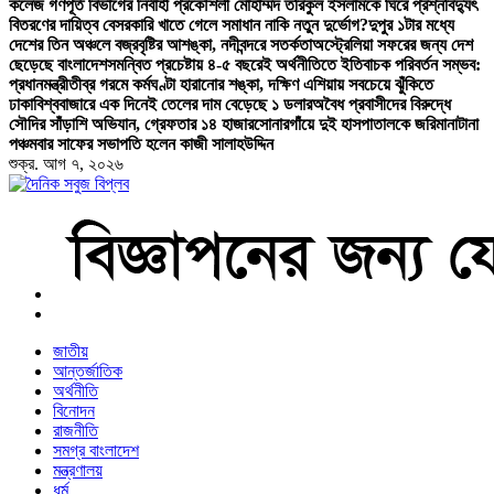
কলেজ গণপূর্ত বিভাগের নির্বাহী প্রকৌশলী মোহাম্মদ তরিকুল ইসলামকে ঘিরে প্রশ্ন
বিদ্যুৎ
বিতরণের দায়িত্ব বেসরকারি খাতে গেলে সমাধান নাকি নতুন দুর্ভোগ?
দুপুর ১টার মধ্যে
দেশের তিন অঞ্চলে বজ্রবৃষ্টির আশঙ্কা, নদীবন্দরে সতর্কতা
অস্ট্রেলিয়া সফরের জন্য দেশ
ছেড়েছে বাংলাদেশ
সমন্বিত প্রচেষ্টায় ৪-৫ বছরেই অর্থনীতিতে ইতিবাচক পরিবর্তন সম্ভব:
প্রধানমন্ত্রী
তীব্র গরমে কর্মঘণ্টা হারানোর শঙ্কা, দক্ষিণ এশিয়ায় সবচেয়ে ঝুঁকিতে
ঢাকা
বিশ্ববাজারে এক দিনেই তেলের দাম বেড়েছে ১ ডলার
অবৈধ প্রবাসীদের বিরুদ্ধে
সৌদির সাঁড়াশি অভিযান, গ্রেফতার ১৪ হাজার
সোনারগাঁয়ে দুই হাসপাতালকে জরিমানা
টানা
পঞ্চমবার সাফের সভাপতি হলেন কাজী সালাহউদ্দিন
শুক্র. আগ ৭, ২০২৬
বাংলা নিউজ পেপার
জাতীয়
আন্তর্জাতিক
অর্থনীতি
বিনোদন
রাজনীতি
সমগ্র বাংলাদেশ
মন্ত্রণালয়
ধর্ম