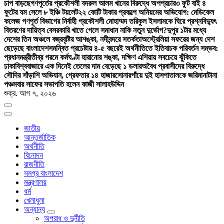
চাপ বাড়ছে
গণপূর্তের প্রকৌশলী বদরুল আলম খানের বিরুদ্ধে অপপ্রচার
৩ ফুট বাই ৪
ফুটের যম সেলে ৮ ইঞ্চি টয়লেট
২২ কোটি টাকার প্রকল্পে অনিয়মের অভিযোগ: মেডিকেল
কলেজ গণপূর্ত বিভাগের নির্বাহী প্রকৌশলী মোহাম্মদ তরিকুল ইসলামকে ঘিরে প্রশ্ন
বিদ্যুৎ
বিতরণের দায়িত্ব বেসরকারি খাতে গেলে সমাধান নাকি নতুন দুর্ভোগ?
দুপুর ১টার মধ্যে
দেশের তিন অঞ্চলে বজ্রবৃষ্টির আশঙ্কা, নদীবন্দরে সতর্কতা
অস্ট্রেলিয়া সফরের জন্য দেশ
ছেড়েছে বাংলাদেশ
সমন্বিত প্রচেষ্টায় ৪-৫ বছরেই অর্থনীতিতে ইতিবাচক পরিবর্তন সম্ভব:
প্রধানমন্ত্রী
তীব্র গরমে কর্মঘণ্টা হারানোর শঙ্কা, দক্ষিণ এশিয়ায় সবচেয়ে ঝুঁকিতে
ঢাকা
বিশ্ববাজারে এক দিনেই তেলের দাম বেড়েছে ১ ডলার
অবৈধ প্রবাসীদের বিরুদ্ধে
সৌদির সাঁড়াশি অভিযান, গ্রেফতার ১৪ হাজার
সোনারগাঁয়ে দুই হাসপাতালকে জরিমানা
টানা
পঞ্চমবার সাফের সভাপতি হলেন কাজী সালাহউদ্দিন
শুক্র. আগ ৭, ২০২৬
জাতীয়
আন্তর্জাতিক
অর্থনীতি
বিনোদন
রাজনীতি
সমগ্র বাংলাদেশ
মন্ত্রণালয়
ধর্ম
খেলাধুলা
অন্যান্য
অপরাধ ও দুর্নীতি