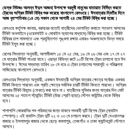
ডেস্ক নিউজঃ আসন্ন ঈদুল আজহা উপলক্ষে ঘরমুখী মানুষের যাতায়াত নির্বিঘ্ন করতে
ট্রেনের অগ্রিম টিকিট বিক্রি শুরু করেছে বাংলাদেশ রেলওয়ে। ঈদযাত্রার দ্বিতীয় দিনে
আজ বৃহস্পতিবার (১৪ মে) সকাল থেকে আগামী ২৪ মের টিকিট বিক্রি করা হচ্ছে।
রেলওয়ে কর্তৃপক্ষ জানায়, বরাবরের মতোই যাত্রীদের ভোগান্তি কমাতে শতভাগ আসনের
টিকিট অনলাইনে (ওয়েবসাইট ও মোবাইল অ্যাপের মাধ্যমে) বিক্রি করা হচ্ছে। টিকিট
বিক্রির চাপ সামলাতে এবং প্রযুক্তিগত শৃঙ্খলা রক্ষায় এবারও অঞ্চলভেদে ভিন্ন সময়ে
টিকিট ইস্যু করা হচ্ছে।
রেলের সিদ্ধান্ত অনুযায়ী, আগামীকাল ১৫ মে ২৫ মের, ১৬ মে ২৬ মের এবং ১৭ মে ২৭
মে যাত্রার টিকিট পাওয়া যাবে। এছাড়া বিভিন্ন রুটে ১০টি বিশেষ ট্রেন চালানো হবে ঈদ
উপলক্ষে। ঈদের সম্ভাব্য তারিখ ২৮ মে ধরে এ ট্রেন চলাচলের সময়সূচি ও পরিকল্পনা
সাজিয়েছে বাংলাদেশ রেলওয়ে।
রেলওয়ের সিদ্ধান্ত অনুযায়ী, একজন ঈদযাত্রী অগ্রিম যাত্রার ক্ষেত্রে সর্বোচ্চ একবার
টিকিট কিনতে পারবেন এবং প্রতি ক্ষেত্রে সর্বাধিক চারটি টিকিট কিনতে পারবেন। অগ্রিম
যাত্রার টিকিট রিফান্ড (ফেরত) করা যাবে না। যাত্রীদের সুবিধার জন্য যাত্রার দিন মোট
আসনের ২৫ শতাংশ স্ট্যান্ডিং টিকিট (উচ্চ শ্রেণি ছাড়া) স্টেশন কাউন্টার থেকে বিক্রি
হবে।
পাশাপাশি কোরবানির পশু পরিবহনের জন্য থাকবে পশুবাহী দুটি বিশেষ ট্রেন (ক্যাটল
স্পেশাল)। এই ক্যাটল ট্রেন দুটি ২২ ও ২৩ মে চলাচল করবে। ট্রেন দুটি দেওয়ানগঞ্জ
বাজার ও ইসলামপুর বাজার থেকে ছেড়ে কমলাপুর, তেজগাঁও ও ঢাকা ক্যান্টনমেন্ট স্টেশনে
আসবে।