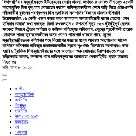
বিভাগ
রাশিয়ার সমুদ্রসৈকতে ইউক্রেনের ড্রোন হামলা, হতাহত ৪৭
ভারত সীমান্তে ২৫০টি
অত্যাধুনিক চীনা যুদ্ধযান মোতায়েন করলো পাকিস্তান
পরীক্ষা শেষে বাড়ি গিয়ে এইচএসসি
পরীক্ষার্থীরা বুঝলেন প্রশ্নপত্র ছিল ভুল
ফিফা সভাপতির বিরুদ্ধে মামলার হুঁশিয়ারি
উয়েফার
হঠাৎ ১৬ কেজি ওজন কমার কারণ জানালেন সালমান
বিরোধী দলের নেতারা ‘শেখ
হাসিনার ভাষায়’ কথা বলছেন: মির্জা ফখরুল
হাম ও উপসর্গে মৃত্যু ৮৫০ ছুঁইছুঁই
পূর্ব রেলের
সংকেত বিভাগে টেন্ডার অনিয়ম ও কমিশন বাণিজ্যের অভিযোগ, কেন্দ্রে প্রকৌশলী তারেক
মোহাম্মদ শামছ্ তুষার
বেনজীরের অন্য দেশের পাসপোর্ট থাকতে পারে, সন্দেহ
স্বরাষ্ট্রমন্ত্রীর
দুদক কমিশনার পদে নিয়োগের গুঞ্জনের মধ্যে আবারও আলোচনায় সাবেক
কাস্টমস কমিশনার হাফিজুর রহমান
রাজধানীর সড়কে শৃঙ্খলা: তিনবারের দরপত্রেও কাজ
হয়নি ৯ ট্রাফিক সিগন্যালে
ইরানের সঙ্গে আলোচনা শুরু সোমবার: ট্রাম্প
বাড়তে পারে
মন্ত্রিসভার আকার, বদলাতে পারে দায়িত্ব
সুদানের আদালতে সেনাবাহিনীর ড্রোন হামলায়
নিহত ৩৫
শনি. আগ ৮, ২০২৬
জাতীয়
আন্তর্জাতিক
অর্থনীতি
বিনোদন
রাজনীতি
সমগ্র বাংলাদেশ
মন্ত্রণালয়
ধর্ম
খেলাধুলা