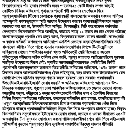
গণতন্ত্রকামী মানুষের বিজয়ের দিন: প্রধানমন্ত্রী
জুলাই গণঅভ্যুত্থান দিবস খুলনা
বিশ্ববিদ্যালয়ে পাঁচ হাজার শিক্ষার্থীর জন্য গণভোজ
২১ কোটি টাকার সম্পদ আড়াই
কোটিতে বিক্রির অভিযোগ, গৃহায়নের প্রকৌশলী কাওসার মোর্শেদকে ঘিরে
প্রশ্ন
অ্যাডমিরাল স্টিফেন কেলারকে প্রধানমন্ত্রী বাংলাদেশের অবস্থান সবসময় শান্তির
পক্ষে
জুলাই গণঅভ্যুত্থান স্মৃতি জাদুঘর উদ্বোধন করলেন প্রধানমন্ত্রী
শিক্ষাঙ্গনে সন্ত্রাস
বরদাশত করা হবে না, উসকানি দিলে শাস্তি: শিক্ষামন্ত্রী
৪ সিটি করপোরেশন কর্মকর্তার
দেশত্যাগে নিষেধাজ্ঞা
মান নিয়ে আপত্তি, ভারতের সাড়ে ১১ হাজার টন চাল ফেরত পাঠাচ্ছে
বাংলাদেশ
হরমুজ প্রণালি ফের চালুর আশা, বিশ্ববাজারে কমল তেলের দাম
নারী কেলেঙ্কারি
ও ব্যাংক কর্মকর্তা অপহরণের অভিযোগে এনসিপি নেতাকে অব্যাহতি
অস্ট্রেলিয়ার মাঠে
বাংলাদেশ কাঁপিয়ে দিতে পারে: হান্নান সরকার
মালয়েশিয়ার বিপক্ষে টি-টোয়েন্টি দলে
সাব্বির
মারা গেছেন ‘স্পাইডার-ম্যান’ খ্যাত অভিনেত্রী মেরি রিভেরা
৫৫ বছরেও
মুক্তিযুদ্ধে শহীদদের সঠিক তালিকা কেন হয়নি, প্রশ্ন জামায়াত আমিরের
পরিবেশ সুরক্ষায়
সমন্বিত উদ্যোগের বিকল্প নেই: স্থানীয় সরকারমন্ত্রী
নারায়ণগঞ্জ এলজিইডির নির্বাহী
প্রকৌশলী আহসানুজ্জামান দুলালকে ঘিরে দুর্নীতি-অনিয়মের অভিযোগ, ‘৩% দুলাল’ নামে
ঠিকাদার মহলে আলোচনা
সিরাজগঞ্জে ট্রেন লাইনচ্যুত, বন্ধ ঢাকার সঙ্গে উত্তরাঞ্চলের রেল
যোগাযোগ
শেখ হাসিনার বক্তব্য প্রচার করলে ব্যবস্থা নেবে সরকার: প্রধানমন্ত্রীর
উপদেষ্টা
আইআরসি-ইআরসি সেবায় হয়রানি ও অনিয়মের অভিযোগ: আলোচনায় উপ-
নিয়ন্ত্রক ওবায়দুল্লাহ, প্রশ্নে ঢাকা আঞ্চলিক অফিস
ঢাকাসহ ১৩ জেলায় ঝোড়ো হাওয়া-
বজ্রবৃষ্টির শঙ্কা, নদীবন্দরে ১ নম্বর সতর্কসংকেত
বিএডিসির ডাল ও তৈলবীজ বিভাগের
পিডির বিরুদ্ধে অনিয়মের অভিযোগ, তদন্তের দাবি
নাহিদ রানা ঢাকায়, তাসকিনের জন্য কী
‘ওষুধ’ অস্ট্রেলিয়ার চিকিৎসকের
রোববারে তিন উপজেলার বন্যাদুর্গতদের খোঁজ নিতে
চট্টগ্রামে যাচ্ছেন প্রধানমন্ত্রী
অতিরিক্ত বিদ্যুৎ বিল নিয়ে অপপ্রচার চালানো হচ্ছে: বিদ্যুৎ
বিভাগ
রাশিয়ার সমুদ্রসৈকতে ইউক্রেনের ড্রোন হামলা, হতাহত ৪৭
ভারত সীমান্তে ২৫০টি
অত্যাধুনিক চীনা যুদ্ধযান মোতায়েন করলো পাকিস্তান
পরীক্ষা শেষে বাড়ি গিয়ে এইচএসসি
পরীক্ষার্থীরা বুঝলেন প্রশ্নপত্র ছিল ভুল
ফিফা সভাপতির বিরুদ্ধে মামলার হুঁশিয়ারি