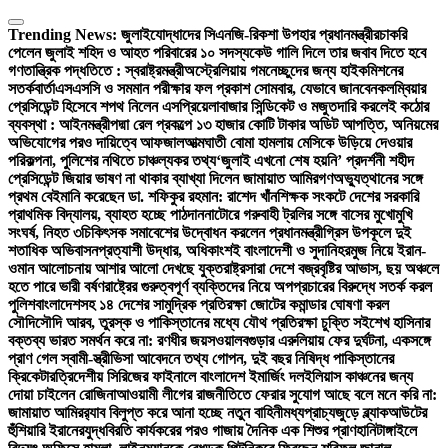
Skip
to
Trending News:
জুলাইযোদ্ধাদের সিএনজি-রিকশা উপহার প্রধানমন্ত্রীর
চাকরি
content
পেলেন জুলাই শহিদ ও আহত পরিবারের ১০ সদস্য
কেউ গালি দিলে তার জবাব দিতে হবে
গণতান্ত্রিক পদ্ধতিতে : স্বরাষ্ট্রমন্ত্রী
অস্ট্রেলিয়ায় গমনেচ্ছুদের জন্য হাইকমিশনের
সতর্কবার্তা
এসএসসি ও সমমান পরীক্ষার ফল প্রকাশ সোমবার, যেভাবে জানবেন
কলম্বিয়ার
প্রেসিডেন্ট হিসেবে শপথ নিলেন এসপ্রিয়েলা
বাজার সিন্ডিকেট ও মজুতদারি করলেই কঠোর
ব্যবস্থা : আইনমন্ত্রী
পদ্মা রেল প্রকল্পে ১৩ হাজার কোটি টাকার অডিট আপত্তি, অনিয়মের
অভিযোগের পরও দায়িত্বে আফজাল
আত্মঘাতী বোমা হামলায় মেসিকে উড়িয়ে দেওয়ার
পরিকল্পনা, পুলিশের নথিতে চাঞ্চল্যকর তথ্য
‘জুলাই এখনো শেষ হয়নি’ প্রদর্শনী শহীদ
প্রেসিডেন্ট জিয়ার ভাষণ না থাকার ব্যাখ্যা দিলেন জামায়াত আমির
গণঅভ্যুত্থানের সঙ্গে
প্রথম বেইমানি করেছেন ডা. শফিকুর রহমান: রাশেদ খাঁন
শিক্ষক সংকটে দেশের সরকারি
প্রাথমিক বিদ্যালয়, ব্যাহত হচ্ছে পাঠদান
নাটোরে গরুবাহী ট্রলির সঙ্গে বাসের মুখোমুখি
সংঘর্ষ, নিহত ৩
চিকিৎসক সমাবেশের উদ্বোধন করলেন প্রধানমন্ত্রী
গ্রিস উপকূলে দুই
শতাধিক অভিবাসনপ্রত্যাশী উদ্ধার, অধিকাংশই বাংলাদেশী ও সুদানি
হরমুজ নিয়ে ইরান-
ওমান আলোচনায় আশার আলো দেখছে যুক্তরাষ্ট্র
সারা দেশে বজ্রবৃষ্টির আভাস, ছয় অঞ্চলে
হতে পারে ভারী বর্ষণ
রাষ্ট্রের গুরুত্বপূর্ণ ব্যক্তিদের নিয়ে অপপ্রচারের বিরুদ্ধে সতর্ক করল
পুলিশ
বাংলাদেশসহ ১৪ দেশের সামুদ্রিক প্রতিরক্ষা জোটের কমান্ডার ঘোষণা করল
সৌদি
সৌদি আরব, তুরস্ক ও পাকিস্তানের মধ্যে যৌথ প্রতিরক্ষা চুক্তি সই
শেখ হাসিনার
বক্তব্য ভারত সমর্থন করে না: রণধীর জয়সওয়াল
বগুড়ার এরুলিয়ায় ফের দুর্ঘটনা, একসঙ্গে
প্রাণ গেল স্বামী-স্ত্রী
ভিসা আবেদনে তথ্য গোপন, দুই বছর নিষিদ্ধ পাকিস্তানের
ক্রিকেটার
ত্রিদেশীয় সিরিজের ফাইনালে বাংলাদেশ ইমার্জিং দল
ইলিয়াস কাঞ্চনের জন্য
দোয়া চাইলেন রোজিনা
আওয়ামী লীগের রাজনীতিতে ফেরার সুযোগ আছে বলে মনে করি না:
জামায়াত আমির
র‍্যাব বিলুপ্ত করে আনা হচ্ছে নতুন বাহিনী
মধ্যপ্রাচ্যজুড়ে ব্ল্যাকআউটের
হুঁশিয়ারি ইরানের
যুদ্ধবিরতি কার্যকরের পরও গাজায় দৈনিক এক শিশুর প্রাণহানি
টাঙ্গাইলে