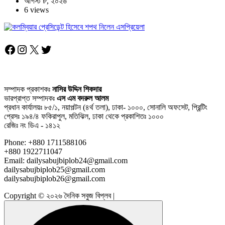
আগস্ট ৮, ২০২৬
6 views
Facebook
Instagram
X
Twitter
সম্পাদক প্রকাশকঃ
নাসির উদ্দিন শিকদার
ভারপ্রাপ্ত সম্পাদকঃ
এস এম বদরুল আলম
প্রধান কার্যালয়ঃ ৮৫/১, নয়াপল্টন (৪র্থ তলা), ঢাকা- ১০০০, সোনালি অফসেট, প্রিন্টিং
প্রেসঃ ১৯৪/৪ ফকিরাপুল, মতিঝিল, ঢাকা থেকে প্রকাশিতঃ ১০০০
রেজিঃ নং ডিএ - ১৪১২
Phone: +880 1711588106
+880 1922711047
Email: dailysabujbiplob24@gmail.com
dailysabujbiplob25@gmail.com
dailysabujbiplob26@gmail.com
Copyright © ২০২৬ দৈনিক সবুজ বিপ্লব |