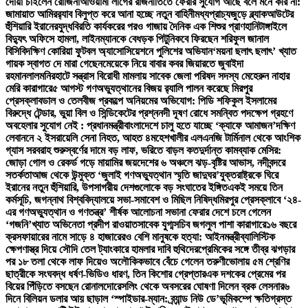
দোয়া চাইলেন রোজিনা
আওয়ামী লীগের রাজনীতিতে ফেরার সুযোগ আছে বলে মনে করি না:
জামায়াত আমির
র‍্যাব বিলুপ্ত করে আনা হচ্ছে নতুন বাহিনী
মধ্যপ্রাচ্যজুড়ে ব্ল্যাকআউটের
হুঁশিয়ারি ইরানের
যুদ্ধবিরতি কার্যকরের পরও গাজায় দৈনিক এক শিশুর প্রাণহানি
টাঙ্গাইলে
বিদ্যুৎ অফিসে হামলা, লাইনম্যানকে বেধড়ক পিটুনি
কবে ফিরছেন শরিফুল জানাল
বিসিবি
দক্ষিণ কোরিয়া ফুটবল অ্যাসোসিয়েশনে পুলিশের অভিযান
‘ময়না ছলাৎ ছলাৎ’ খ্যাত
গায়ক স্বাগত দে মারা গেছেন
মেয়েকে নিয়ে বাবার কবর জিয়ারতে জুবাইদা
রহমান
লালমনিরহাটে সন্ত্রাস বিরোধী মামলায় সাবেক জেলা পরিষদ সদস্য মেহেরুন নাহার
মেরি কারাগারে
৫ আগস্ট গণঅভ্যুত্থানের বিজয় র‍্যালি পালন করেছে মিরপুর
প্রেসক্লাব
ডাল ও তেলবীজ প্রকল্পে অনিয়মের অভিযোগ: পিডি শফিকুল ইসলামের
বিরুদ্ধে টেন্ডার, ভুয়া বিল ও সিন্ডিকেটের প্রশ্ন
নদী দূষণ রোধে সমন্বিত পদক্ষেপ গ্রহণে
অবহেলার সুযোগ নেই : প্রধানমন্ত্রী
বাংলাদেশে চালু হতে যাচ্ছে ‘ক্যাফে আমাজন’
দক্ষিণ
লেবাননে ২ ইসরায়েলি সেনা নিহত, আহত ৪
মহেশখালীর এলএনজি টার্মিনাল থেকে আংশিক
গ্যাস সরবরাহ শুরু
স্বর্ণের দামে বড় লাফ, ভরিতে বাড়ল কত
দুর্দান্ত কামব্যাক মেসির:
জোড়া গোল ও রেকর্ড গড়ে মায়ামির জয়
দেশের ৬ অঞ্চলে ঝড়-বৃষ্টির আভাস, নদীবন্দরে
সতর্কতা
আজ থেকে উন্মুক্ত ‘জুলাই গণঅভ্যুত্থান স্মৃতি জাদুঘর’
যুক্তরাষ্ট্রকে ঘিরে
ইরানের নতুন হুঁশিয়ারি, উপসাগরীয় দেশগুলোকে বড় সংঘাতের ইঙ্গিত
একই সময়ে তিন
কর্মসূচি, জগন্নাথ বিশ্ববিদ্যালয়ে সভা-সমাবেশ ও মিছিল নিষিদ্ধ
মিরপুর প্রেসক্লাবে ‘২৪-
এর গণঅভ্যুত্থান ও গণতন্ত্র’ শীর্ষক আলোচনা সভা
না ফেরার দেশে চলে গেলেন
‘গজনি’খ্যাত অভিনেতা প্রদীপ রাওয়াত
সাবেক যুগ্মসচিব জগলুল পাশা কারাগারে
১৬ বছরে
ক্রসফায়ারের নামে সাড়ে ৪ হাজারেরও বেশি মানুষকে হত্যা: আইনমন্ত্রী
ব্যালিস্টিক
ক্ষেপণাস্ত্র দিয়ে সৌদি তেল ট্যাংকারে হামলার দাবি হুথিদের
প্রেমিকের সঙ্গে তীব্র ঝগড়ার
পর ১৮ তলা থেকে লাফ দিয়েও অলৌকিকভাবে বেঁচে গেলেন তরুণী
ভোলায় ৫ম শ্রেণির
ছাত্রীকে সংঘবদ্ধ ধর্ষণ-ভিডিও ধারণ, তিন কিশোর গ্রেপ্তার
এক দশকের প্রেমের পর
বিয়ের পিঁড়িতে বসছেন রোনালদো
রেসলিং থেকে অবসরের ঘোষণা দিলেন ব্রক লেসনার
৬
দিনে বিলিয়ন ডলার আয় ছাড়াল ‘স্পাইডার-ম্যান: ব্র্যান্ড নিউ ডে’
ভূমিকম্পে ক্ষতিগ্রস্ত