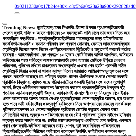
0x0211230a
0x17b24ce8
0x1c8c5b6a
0x23a28a90
0x292828ad
0
Trending News:
জুলাইযোদ্ধাদের সিএনজি-রিকশা উপহার প্রধানমন্ত্রীর
চাকরি
পেলেন জুলাই শহিদ ও আহত পরিবারের ১০ সদস্য
কেউ গালি দিলে তার জবাব দিতে হবে
গণতান্ত্রিক পদ্ধতিতে : স্বরাষ্ট্রমন্ত্রী
অস্ট্রেলিয়ায় গমনেচ্ছুদের জন্য হাইকমিশনের
সতর্কবার্তা
এসএসসি ও সমমান পরীক্ষার ফল প্রকাশ সোমবার, যেভাবে জানবেন
কলম্বিয়ার
প্রেসিডেন্ট হিসেবে শপথ নিলেন এসপ্রিয়েলা
বাজার সিন্ডিকেট ও মজুতদারি করলেই কঠোর
ব্যবস্থা : আইনমন্ত্রী
পদ্মা রেল প্রকল্পে ১৩ হাজার কোটি টাকার অডিট আপত্তি, অনিয়মের
অভিযোগের পরও দায়িত্বে আফজাল
আত্মঘাতী বোমা হামলায় মেসিকে উড়িয়ে দেওয়ার
পরিকল্পনা, পুলিশের নথিতে চাঞ্চল্যকর তথ্য
‘জুলাই এখনো শেষ হয়নি’ প্রদর্শনী শহীদ
প্রেসিডেন্ট জিয়ার ভাষণ না থাকার ব্যাখ্যা দিলেন জামায়াত আমির
গণঅভ্যুত্থানের সঙ্গে
প্রথম বেইমানি করেছেন ডা. শফিকুর রহমান: রাশেদ খাঁন
শিক্ষক সংকটে দেশের সরকারি
প্রাথমিক বিদ্যালয়, ব্যাহত হচ্ছে পাঠদান
নাটোরে গরুবাহী ট্রলির সঙ্গে বাসের মুখোমুখি
সংঘর্ষ, নিহত ৩
চিকিৎসক সমাবেশের উদ্বোধন করলেন প্রধানমন্ত্রী
গ্রিস উপকূলে দুই
শতাধিক অভিবাসনপ্রত্যাশী উদ্ধার, অধিকাংশই বাংলাদেশী ও সুদানি
হরমুজ নিয়ে ইরান-
ওমান আলোচনায় আশার আলো দেখছে যুক্তরাষ্ট্র
সারা দেশে বজ্রবৃষ্টির আভাস, ছয় অঞ্চলে
হতে পারে ভারী বর্ষণ
রাষ্ট্রের গুরুত্বপূর্ণ ব্যক্তিদের নিয়ে অপপ্রচারের বিরুদ্ধে সতর্ক করল
পুলিশ
বাংলাদেশসহ ১৪ দেশের সামুদ্রিক প্রতিরক্ষা জোটের কমান্ডার ঘোষণা করল
সৌদি
সৌদি আরব, তুরস্ক ও পাকিস্তানের মধ্যে যৌথ প্রতিরক্ষা চুক্তি সই
শেখ হাসিনার
বক্তব্য ভারত সমর্থন করে না: রণধীর জয়সওয়াল
বগুড়ার এরুলিয়ায় ফের দুর্ঘটনা, একসঙ্গে
প্রাণ গেল স্বামী-স্ত্রী
ভিসা আবেদনে তথ্য গোপন, দুই বছর নিষিদ্ধ পাকিস্তানের
ক্রিকেটার
ত্রিদেশীয় সিরিজের ফাইনালে বাংলাদেশ ইমার্জিং দল
ইলিয়াস কাঞ্চনের জন্য