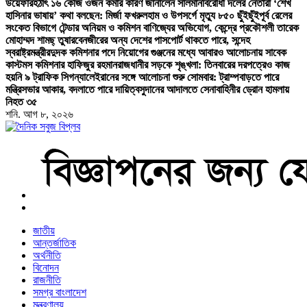
উয়েফার
হঠাৎ ১৬ কেজি ওজন কমার কারণ জানালেন সালমান
বিরোধী দলের নেতারা ‘শেখ
হাসিনার ভাষায়’ কথা বলছেন: মির্জা ফখরুল
হাম ও উপসর্গে মৃত্যু ৮৫০ ছুঁইছুঁই
পূর্ব রেলের
সংকেত বিভাগে টেন্ডার অনিয়ম ও কমিশন বাণিজ্যের অভিযোগ, কেন্দ্রে প্রকৌশলী তারেক
মোহাম্মদ শামছ্ তুষার
বেনজীরের অন্য দেশের পাসপোর্ট থাকতে পারে, সন্দেহ
স্বরাষ্ট্রমন্ত্রীর
দুদক কমিশনার পদে নিয়োগের গুঞ্জনের মধ্যে আবারও আলোচনায় সাবেক
কাস্টমস কমিশনার হাফিজুর রহমান
রাজধানীর সড়কে শৃঙ্খলা: তিনবারের দরপত্রেও কাজ
হয়নি ৯ ট্রাফিক সিগন্যালে
ইরানের সঙ্গে আলোচনা শুরু সোমবার: ট্রাম্প
বাড়তে পারে
মন্ত্রিসভার আকার, বদলাতে পারে দায়িত্ব
সুদানের আদালতে সেনাবাহিনীর ড্রোন হামলায়
নিহত ৩৫
শনি. আগ ৮, ২০২৬
বাংলা নিউজ পেপার
জাতীয়
আন্তর্জাতিক
অর্থনীতি
বিনোদন
রাজনীতি
সমগ্র বাংলাদেশ
মন্ত্রণালয়