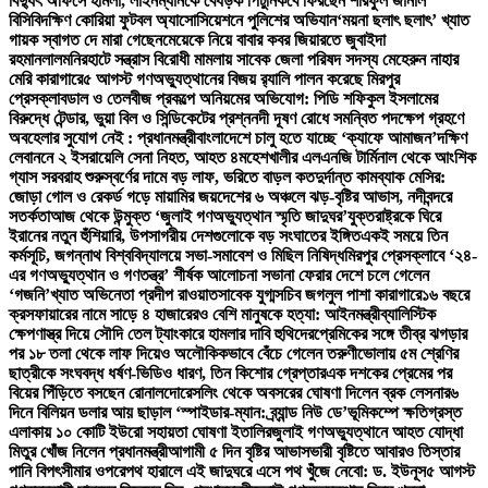
বিদ্যুৎ অফিসে হামলা, লাইনম্যানকে বেধড়ক পিটুনি
কবে ফিরছেন শরিফুল জানাল
বিসিবি
দক্ষিণ কোরিয়া ফুটবল অ্যাসোসিয়েশনে পুলিশের অভিযান
‘ময়না ছলাৎ ছলাৎ’ খ্যাত
গায়ক স্বাগত দে মারা গেছেন
মেয়েকে নিয়ে বাবার কবর জিয়ারতে জুবাইদা
রহমান
লালমনিরহাটে সন্ত্রাস বিরোধী মামলায় সাবেক জেলা পরিষদ সদস্য মেহেরুন নাহার
মেরি কারাগারে
৫ আগস্ট গণঅভ্যুত্থানের বিজয় র‍্যালি পালন করেছে মিরপুর
প্রেসক্লাব
ডাল ও তেলবীজ প্রকল্পে অনিয়মের অভিযোগ: পিডি শফিকুল ইসলামের
বিরুদ্ধে টেন্ডার, ভুয়া বিল ও সিন্ডিকেটের প্রশ্ন
নদী দূষণ রোধে সমন্বিত পদক্ষেপ গ্রহণে
অবহেলার সুযোগ নেই : প্রধানমন্ত্রী
বাংলাদেশে চালু হতে যাচ্ছে ‘ক্যাফে আমাজন’
দক্ষিণ
লেবাননে ২ ইসরায়েলি সেনা নিহত, আহত ৪
মহেশখালীর এলএনজি টার্মিনাল থেকে আংশিক
গ্যাস সরবরাহ শুরু
স্বর্ণের দামে বড় লাফ, ভরিতে বাড়ল কত
দুর্দান্ত কামব্যাক মেসির:
জোড়া গোল ও রেকর্ড গড়ে মায়ামির জয়
দেশের ৬ অঞ্চলে ঝড়-বৃষ্টির আভাস, নদীবন্দরে
সতর্কতা
আজ থেকে উন্মুক্ত ‘জুলাই গণঅভ্যুত্থান স্মৃতি জাদুঘর’
যুক্তরাষ্ট্রকে ঘিরে
ইরানের নতুন হুঁশিয়ারি, উপসাগরীয় দেশগুলোকে বড় সংঘাতের ইঙ্গিত
একই সময়ে তিন
কর্মসূচি, জগন্নাথ বিশ্ববিদ্যালয়ে সভা-সমাবেশ ও মিছিল নিষিদ্ধ
মিরপুর প্রেসক্লাবে ‘২৪-
এর গণঅভ্যুত্থান ও গণতন্ত্র’ শীর্ষক আলোচনা সভা
না ফেরার দেশে চলে গেলেন
‘গজনি’খ্যাত অভিনেতা প্রদীপ রাওয়াত
সাবেক যুগ্মসচিব জগলুল পাশা কারাগারে
১৬ বছরে
ক্রসফায়ারের নামে সাড়ে ৪ হাজারেরও বেশি মানুষকে হত্যা: আইনমন্ত্রী
ব্যালিস্টিক
ক্ষেপণাস্ত্র দিয়ে সৌদি তেল ট্যাংকারে হামলার দাবি হুথিদের
প্রেমিকের সঙ্গে তীব্র ঝগড়ার
পর ১৮ তলা থেকে লাফ দিয়েও অলৌকিকভাবে বেঁচে গেলেন তরুণী
ভোলায় ৫ম শ্রেণির
ছাত্রীকে সংঘবদ্ধ ধর্ষণ-ভিডিও ধারণ, তিন কিশোর গ্রেপ্তার
এক দশকের প্রেমের পর
বিয়ের পিঁড়িতে বসছেন রোনালদো
রেসলিং থেকে অবসরের ঘোষণা দিলেন ব্রক লেসনার
৬
দিনে বিলিয়ন ডলার আয় ছাড়াল ‘স্পাইডার-ম্যান: ব্র্যান্ড নিউ ডে’
ভূমিকম্পে ক্ষতিগ্রস্ত
এলাকায় ১০ কোটি ইউরো সহায়তা ঘোষণা ইতালির
জুলাই গণঅভ্যুত্থানে আহত যোদ্ধা
মিতুর খোঁজ নিলেন প্রধানমন্ত্রী
আগামী ৫ দিন বৃষ্টির আভাস
ভারী বৃষ্টিতে আবারও তিস্তার
পানি বিপৎসীমার ওপরে
পথ হারালে এই জাদুঘরে এসে পথ খুঁজে নেবো: ড. ইউনূস
৫ আগস্ট