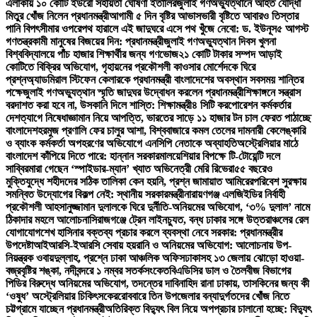
এলাকায় ১০ কোটি ইউরো সহায়তা ঘোষণা ইতালির
জুলাই গণঅভ্যুত্থানে আহত যোদ্ধা
মিতুর খোঁজ নিলেন প্রধানমন্ত্রী
আগামী ৫ দিন বৃষ্টির আভাস
ভারী বৃষ্টিতে আবারও তিস্তার
পানি বিপৎসীমার ওপরে
পথ হারালে এই জাদুঘরে এসে পথ খুঁজে নেবো: ড. ইউনূস
৫ আগস্ট
গণতন্ত্রকামী মানুষের বিজয়ের দিন: প্রধানমন্ত্রী
জুলাই গণঅভ্যুত্থান দিবস খুলনা
বিশ্ববিদ্যালয়ে পাঁচ হাজার শিক্ষার্থীর জন্য গণভোজ
২১ কোটি টাকার সম্পদ আড়াই
কোটিতে বিক্রির অভিযোগ, গৃহায়নের প্রকৌশলী কাওসার মোর্শেদকে ঘিরে
প্রশ্ন
অ্যাডমিরাল স্টিফেন কেলারকে প্রধানমন্ত্রী বাংলাদেশের অবস্থান সবসময় শান্তির
পক্ষে
জুলাই গণঅভ্যুত্থান স্মৃতি জাদুঘর উদ্বোধন করলেন প্রধানমন্ত্রী
শিক্ষাঙ্গনে সন্ত্রাস
বরদাশত করা হবে না, উসকানি দিলে শাস্তি: শিক্ষামন্ত্রী
৪ সিটি করপোরেশন কর্মকর্তার
দেশত্যাগে নিষেধাজ্ঞা
মান নিয়ে আপত্তি, ভারতের সাড়ে ১১ হাজার টন চাল ফেরত পাঠাচ্ছে
বাংলাদেশ
হরমুজ প্রণালি ফের চালুর আশা, বিশ্ববাজারে কমল তেলের দাম
নারী কেলেঙ্কারি
ও ব্যাংক কর্মকর্তা অপহরণের অভিযোগে এনসিপি নেতাকে অব্যাহতি
অস্ট্রেলিয়ার মাঠে
বাংলাদেশ কাঁপিয়ে দিতে পারে: হান্নান সরকার
মালয়েশিয়ার বিপক্ষে টি-টোয়েন্টি দলে
সাব্বির
মারা গেছেন ‘স্পাইডার-ম্যান’ খ্যাত অভিনেত্রী মেরি রিভেরা
৫৫ বছরেও
মুক্তিযুদ্ধে শহীদদের সঠিক তালিকা কেন হয়নি, প্রশ্ন জামায়াত আমিরের
পরিবেশ সুরক্ষায়
সমন্বিত উদ্যোগের বিকল্প নেই: স্থানীয় সরকারমন্ত্রী
নারায়ণগঞ্জ এলজিইডির নির্বাহী
প্রকৌশলী আহসানুজ্জামান দুলালকে ঘিরে দুর্নীতি-অনিয়মের অভিযোগ, ‘৩% দুলাল’ নামে
ঠিকাদার মহলে আলোচনা
সিরাজগঞ্জে ট্রেন লাইনচ্যুত, বন্ধ ঢাকার সঙ্গে উত্তরাঞ্চলের রেল
যোগাযোগ
শেখ হাসিনার বক্তব্য প্রচার করলে ব্যবস্থা নেবে সরকার: প্রধানমন্ত্রীর
উপদেষ্টা
আইআরসি-ইআরসি সেবায় হয়রানি ও অনিয়মের অভিযোগ: আলোচনায় উপ-
নিয়ন্ত্রক ওবায়দুল্লাহ, প্রশ্নে ঢাকা আঞ্চলিক অফিস
ঢাকাসহ ১৩ জেলায় ঝোড়ো হাওয়া-
বজ্রবৃষ্টির শঙ্কা, নদীবন্দরে ১ নম্বর সতর্কসংকেত
বিএডিসির ডাল ও তৈলবীজ বিভাগের
পিডির বিরুদ্ধে অনিয়মের অভিযোগ, তদন্তের দাবি
নাহিদ রানা ঢাকায়, তাসকিনের জন্য কী
‘ওষুধ’ অস্ট্রেলিয়ার চিকিৎসকের
রোববারে তিন উপজেলার বন্যাদুর্গতদের খোঁজ নিতে
চট্টগ্রামে যাচ্ছেন প্রধানমন্ত্রী
অতিরিক্ত বিদ্যুৎ বিল নিয়ে অপপ্রচার চালানো হচ্ছে: বিদ্যুৎ