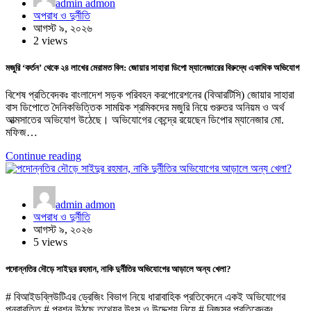
admin admon
অপরাধ ও দুর্নীতি
আগস্ট ৯, ২০২৬
2 views
মজুরি ‘কর্তন’ থেকে ২৪ লাখের মেরামত বিল: জোয়ার সাহারা ডিপো ম্যানেজারের বিরুদ্ধে একাধিক অভিযোগ
বিশেষ প্রতিবেদকঃ বাংলাদেশ সড়ক পরিবহন করপোরেশনের (বিআরটিসি) জোয়ার সাহারা
বাস ডিপোতে দৈনিকভিত্তিক সাময়িক শ্রমিকদের মজুরি নিয়ে গুরুতর অনিয়ম ও অর্থ
আত্মসাতের অভিযোগ উঠেছে। অভিযোগের কেন্দ্রে রয়েছেন ডিপোর ম্যানেজার মো.
মফিজ…
Continue reading
admin admon
অপরাধ ও দুর্নীতি
আগস্ট ৯, ২০২৬
5 views
পদোন্নতির দৌড়ে সাইদুর রহমান, নাকি দুর্নীতির অভিযোগের আড়ালে অন্য খেলা?
# বিআইডব্লিউটিএর ড্রেজিং বিভাগ নিয়ে ধারাবাহিক প্রতিবেদনে একই অভিযোগের
পুনরাবৃত্তি # প্রশ্ন উঠছে তথ্যের উৎস ও উদ্দেশ্য নিয়ে # নিজস্ব প্রতিবেদকঃ