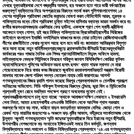
উদ্ধার, অধিকাংশই বাংলাদেশী ও সুদানি
হরমুজ নিয়ে ইরান-ওমান আলোচনায় আশার আলো
দেখছে যুক্তরাষ্ট্র
সারা দেশে বজ্রবৃষ্টির আভাস, ছয় অঞ্চলে হতে পারে ভারী বর্ষণ
রাষ্ট্রের
গুরুত্বপূর্ণ ব্যক্তিদের নিয়ে অপপ্রচারের বিরুদ্ধে সতর্ক করল পুলিশ
বাংলাদেশসহ ১৪
দেশের সামুদ্রিক প্রতিরক্ষা জোটের কমান্ডার ঘোষণা করল সৌদি
সৌদি আরব, তুরস্ক ও
পাকিস্তানের মধ্যে যৌথ প্রতিরক্ষা চুক্তি সই
শেখ হাসিনার বক্তব্য ভারত সমর্থন করে না:
রণধীর জয়সওয়াল
বগুড়ার এরুলিয়ায় ফের দুর্ঘটনা, একসঙ্গে প্রাণ গেল স্বামী-স্ত্রী
ভিসা
আবেদনে তথ্য গোপন, দুই বছর নিষিদ্ধ পাকিস্তানের ক্রিকেটার
ত্রিদেশীয় সিরিজের
ফাইনালে বাংলাদেশ ইমার্জিং দল
ইলিয়াস কাঞ্চনের জন্য দোয়া চাইলেন রোজিনা
আওয়ামী
লীগের রাজনীতিতে ফেরার সুযোগ আছে বলে মনে করি না: জামায়াত আমির
র‍্যাব বিলুপ্ত
করে আনা হচ্ছে নতুন বাহিনী
মধ্যপ্রাচ্যজুড়ে ব্ল্যাকআউটের হুঁশিয়ারি ইরানের
যুদ্ধবিরতি
কার্যকরের পরও গাজায় দৈনিক এক শিশুর প্রাণহানি
টাঙ্গাইলে বিদ্যুৎ অফিসে হামলা,
লাইনম্যানকে বেধড়ক পিটুনি
কবে ফিরছেন শরিফুল জানাল বিসিবি
দক্ষিণ কোরিয়া ফুটবল
অ্যাসোসিয়েশনে পুলিশের অভিযান
‘ময়না ছলাৎ ছলাৎ’ খ্যাত গায়ক স্বাগত দে মারা
গেছেন
মেয়েকে নিয়ে বাবার কবর জিয়ারতে জুবাইদা রহমান
লালমনিরহাটে সন্ত্রাস বিরোধী
মামলায় সাবেক জেলা পরিষদ সদস্য মেহেরুন নাহার মেরি কারাগারে
৫ আগস্ট
গণঅভ্যুত্থানের বিজয় র‍্যালি পালন করেছে মিরপুর প্রেসক্লাব
ডাল ও তেলবীজ প্রকল্পে
অনিয়মের অভিযোগ: পিডি শফিকুল ইসলামের বিরুদ্ধে টেন্ডার, ভুয়া বিল ও সিন্ডিকেটের
প্রশ্ন
নদী দূষণ রোধে সমন্বিত পদক্ষেপ গ্রহণে অবহেলার সুযোগ নেই :
প্রধানমন্ত্রী
বাংলাদেশে চালু হতে যাচ্ছে ‘ক্যাফে আমাজন’
দক্ষিণ লেবাননে ২ ইসরায়েলি
সেনা নিহত, আহত ৪
মহেশখালীর এলএনজি টার্মিনাল থেকে আংশিক গ্যাস সরবরাহ
শুরু
স্বর্ণের দামে বড় লাফ, ভরিতে বাড়ল কত
দুর্দান্ত কামব্যাক মেসির: জোড়া গোল ও
রেকর্ড গড়ে মায়ামির জয়
দেশের ৬ অঞ্চলে ঝড়-বৃষ্টির আভাস, নদীবন্দরে সতর্কতা
আজ থেকে
উন্মুক্ত ‘জুলাই গণঅভ্যুত্থান স্মৃতি জাদুঘর’
যুক্তরাষ্ট্রকে ঘিরে ইরানের নতুন হুঁশিয়ারি,
উপসাগরীয় দেশগুলোকে বড় সংঘাতের ইঙ্গিত
একই সময়ে তিন কর্মসূচি, জগন্নাথ
বিশ্ববিদ্যালয়ে সভা-সমাবেশ ও মিছিল নিষিদ্ধ
মিরপুর প্রেসক্লাবে ‘২৪-এর গণঅভ্যুত্থান