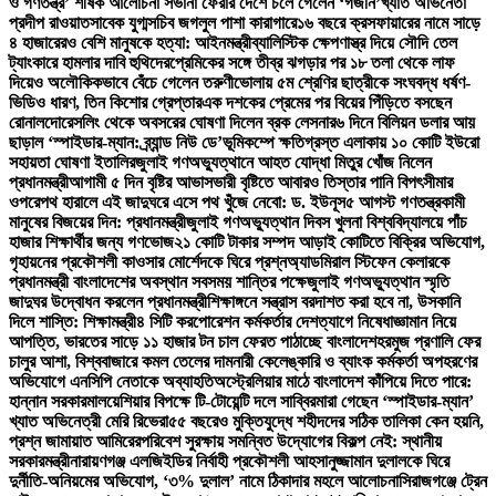
ও গণতন্ত্র’ শীর্ষক আলোচনা সভা
না ফেরার দেশে চলে গেলেন ‘গজনি’খ্যাত অভিনেতা
প্রদীপ রাওয়াত
সাবেক যুগ্মসচিব জগলুল পাশা কারাগারে
১৬ বছরে ক্রসফায়ারের নামে সাড়ে
৪ হাজারেরও বেশি মানুষকে হত্যা: আইনমন্ত্রী
ব্যালিস্টিক ক্ষেপণাস্ত্র দিয়ে সৌদি তেল
ট্যাংকারে হামলার দাবি হুথিদের
প্রেমিকের সঙ্গে তীব্র ঝগড়ার পর ১৮ তলা থেকে লাফ
দিয়েও অলৌকিকভাবে বেঁচে গেলেন তরুণী
ভোলায় ৫ম শ্রেণির ছাত্রীকে সংঘবদ্ধ ধর্ষণ-
ভিডিও ধারণ, তিন কিশোর গ্রেপ্তার
এক দশকের প্রেমের পর বিয়ের পিঁড়িতে বসছেন
রোনালদো
রেসলিং থেকে অবসরের ঘোষণা দিলেন ব্রক লেসনার
৬ দিনে বিলিয়ন ডলার আয়
ছাড়াল ‘স্পাইডার-ম্যান: ব্র্যান্ড নিউ ডে’
ভূমিকম্পে ক্ষতিগ্রস্ত এলাকায় ১০ কোটি ইউরো
সহায়তা ঘোষণা ইতালির
জুলাই গণঅভ্যুত্থানে আহত যোদ্ধা মিতুর খোঁজ নিলেন
প্রধানমন্ত্রী
আগামী ৫ দিন বৃষ্টির আভাস
ভারী বৃষ্টিতে আবারও তিস্তার পানি বিপৎসীমার
ওপরে
পথ হারালে এই জাদুঘরে এসে পথ খুঁজে নেবো: ড. ইউনূস
৫ আগস্ট গণতন্ত্রকামী
মানুষের বিজয়ের দিন: প্রধানমন্ত্রী
জুলাই গণঅভ্যুত্থান দিবস খুলনা বিশ্ববিদ্যালয়ে পাঁচ
হাজার শিক্ষার্থীর জন্য গণভোজ
২১ কোটি টাকার সম্পদ আড়াই কোটিতে বিক্রির অভিযোগ,
গৃহায়নের প্রকৌশলী কাওসার মোর্শেদকে ঘিরে প্রশ্ন
অ্যাডমিরাল স্টিফেন কেলারকে
প্রধানমন্ত্রী বাংলাদেশের অবস্থান সবসময় শান্তির পক্ষে
জুলাই গণঅভ্যুত্থান স্মৃতি
জাদুঘর উদ্বোধন করলেন প্রধানমন্ত্রী
শিক্ষাঙ্গনে সন্ত্রাস বরদাশত করা হবে না, উসকানি
দিলে শাস্তি: শিক্ষামন্ত্রী
৪ সিটি করপোরেশন কর্মকর্তার দেশত্যাগে নিষেধাজ্ঞা
মান নিয়ে
আপত্তি, ভারতের সাড়ে ১১ হাজার টন চাল ফেরত পাঠাচ্ছে বাংলাদেশ
হরমুজ প্রণালি ফের
চালুর আশা, বিশ্ববাজারে কমল তেলের দাম
নারী কেলেঙ্কারি ও ব্যাংক কর্মকর্তা অপহরণের
অভিযোগে এনসিপি নেতাকে অব্যাহতি
অস্ট্রেলিয়ার মাঠে বাংলাদেশ কাঁপিয়ে দিতে পারে:
হান্নান সরকার
মালয়েশিয়ার বিপক্ষে টি-টোয়েন্টি দলে সাব্বির
মারা গেছেন ‘স্পাইডার-ম্যান’
খ্যাত অভিনেত্রী মেরি রিভেরা
৫৫ বছরেও মুক্তিযুদ্ধে শহীদদের সঠিক তালিকা কেন হয়নি,
প্রশ্ন জামায়াত আমিরের
পরিবেশ সুরক্ষায় সমন্বিত উদ্যোগের বিকল্প নেই: স্থানীয়
সরকারমন্ত্রী
নারায়ণগঞ্জ এলজিইডির নির্বাহী প্রকৌশলী আহসানুজ্জামান দুলালকে ঘিরে
দুর্নীতি-অনিয়মের অভিযোগ, ‘৩% দুলাল’ নামে ঠিকাদার মহলে আলোচনা
সিরাজগঞ্জে ট্রেন