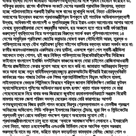
থাকার ব্যাখ্যা দিলেন জামায়াত আমির
গণঅভ্যুত্থানের সঙ্গে প্রথম বেইমানি করেছেন ডা.
শফিকুর রহমান: রাশেদ খাঁন
শিক্ষক সংকটে দেশের সরকারি প্রাথমিক বিদ্যালয়, ব্যাহত
হচ্ছে পাঠদান
নাটোরে গরুবাহী ট্রলির সঙ্গে বাসের মুখোমুখি সংঘর্ষ, নিহত ৩
চিকিৎসক
সমাবেশের উদ্বোধন করলেন প্রধানমন্ত্রী
গ্রিস উপকূলে দুই শতাধিক অভিবাসনপ্রত্যাশী
উদ্ধার, অধিকাংশই বাংলাদেশী ও সুদানি
হরমুজ নিয়ে ইরান-ওমান আলোচনায় আশার আলো
দেখছে যুক্তরাষ্ট্র
সারা দেশে বজ্রবৃষ্টির আভাস, ছয় অঞ্চলে হতে পারে ভারী বর্ষণ
রাষ্ট্রের
গুরুত্বপূর্ণ ব্যক্তিদের নিয়ে অপপ্রচারের বিরুদ্ধে সতর্ক করল পুলিশ
বাংলাদেশসহ ১৪
দেশের সামুদ্রিক প্রতিরক্ষা জোটের কমান্ডার ঘোষণা করল সৌদি
সৌদি আরব, তুরস্ক ও
পাকিস্তানের মধ্যে যৌথ প্রতিরক্ষা চুক্তি সই
শেখ হাসিনার বক্তব্য ভারত সমর্থন করে না:
রণধীর জয়সওয়াল
বগুড়ার এরুলিয়ায় ফের দুর্ঘটনা, একসঙ্গে প্রাণ গেল স্বামী-স্ত্রী
ভিসা
আবেদনে তথ্য গোপন, দুই বছর নিষিদ্ধ পাকিস্তানের ক্রিকেটার
ত্রিদেশীয় সিরিজের
ফাইনালে বাংলাদেশ ইমার্জিং দল
ইলিয়াস কাঞ্চনের জন্য দোয়া চাইলেন রোজিনা
আওয়ামী
লীগের রাজনীতিতে ফেরার সুযোগ আছে বলে মনে করি না: জামায়াত আমির
র‍্যাব বিলুপ্ত
করে আনা হচ্ছে নতুন বাহিনী
মধ্যপ্রাচ্যজুড়ে ব্ল্যাকআউটের হুঁশিয়ারি ইরানের
যুদ্ধবিরতি
কার্যকরের পরও গাজায় দৈনিক এক শিশুর প্রাণহানি
টাঙ্গাইলে বিদ্যুৎ অফিসে হামলা,
লাইনম্যানকে বেধড়ক পিটুনি
কবে ফিরছেন শরিফুল জানাল বিসিবি
দক্ষিণ কোরিয়া ফুটবল
অ্যাসোসিয়েশনে পুলিশের অভিযান
‘ময়না ছলাৎ ছলাৎ’ খ্যাত গায়ক স্বাগত দে মারা
গেছেন
মেয়েকে নিয়ে বাবার কবর জিয়ারতে জুবাইদা রহমান
লালমনিরহাটে সন্ত্রাস বিরোধী
মামলায় সাবেক জেলা পরিষদ সদস্য মেহেরুন নাহার মেরি কারাগারে
৫ আগস্ট
গণঅভ্যুত্থানের বিজয় র‍্যালি পালন করেছে মিরপুর প্রেসক্লাব
ডাল ও তেলবীজ প্রকল্পে
অনিয়মের অভিযোগ: পিডি শফিকুল ইসলামের বিরুদ্ধে টেন্ডার, ভুয়া বিল ও সিন্ডিকেটের
প্রশ্ন
নদী দূষণ রোধে সমন্বিত পদক্ষেপ গ্রহণে অবহেলার সুযোগ নেই :
প্রধানমন্ত্রী
বাংলাদেশে চালু হতে যাচ্ছে ‘ক্যাফে আমাজন’
দক্ষিণ লেবাননে ২ ইসরায়েলি
সেনা নিহত, আহত ৪
মহেশখালীর এলএনজি টার্মিনাল থেকে আংশিক গ্যাস সরবরাহ
শুরু
স্বর্ণের দামে বড় লাফ, ভরিতে বাড়ল কত
দুর্দান্ত কামব্যাক মেসির: জোড়া গোল ও