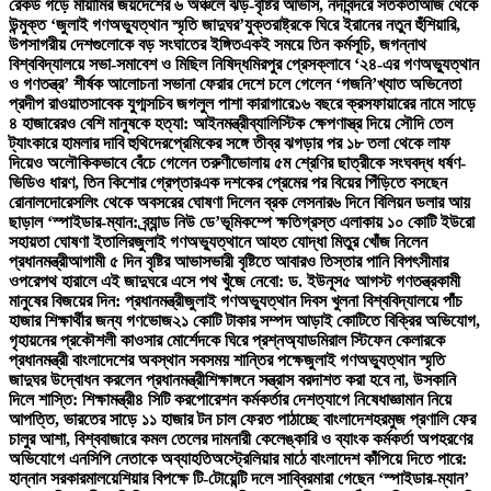
রেকর্ড গড়ে মায়ামির জয়
দেশের ৬ অঞ্চলে ঝড়-বৃষ্টির আভাস, নদীবন্দরে সতর্কতা
আজ থেকে
উন্মুক্ত ‘জুলাই গণঅভ্যুত্থান স্মৃতি জাদুঘর’
যুক্তরাষ্ট্রকে ঘিরে ইরানের নতুন হুঁশিয়ারি,
উপসাগরীয় দেশগুলোকে বড় সংঘাতের ইঙ্গিত
একই সময়ে তিন কর্মসূচি, জগন্নাথ
বিশ্ববিদ্যালয়ে সভা-সমাবেশ ও মিছিল নিষিদ্ধ
মিরপুর প্রেসক্লাবে ‘২৪-এর গণঅভ্যুত্থান
ও গণতন্ত্র’ শীর্ষক আলোচনা সভা
না ফেরার দেশে চলে গেলেন ‘গজনি’খ্যাত অভিনেতা
প্রদীপ রাওয়াত
সাবেক যুগ্মসচিব জগলুল পাশা কারাগারে
১৬ বছরে ক্রসফায়ারের নামে সাড়ে
৪ হাজারেরও বেশি মানুষকে হত্যা: আইনমন্ত্রী
ব্যালিস্টিক ক্ষেপণাস্ত্র দিয়ে সৌদি তেল
ট্যাংকারে হামলার দাবি হুথিদের
প্রেমিকের সঙ্গে তীব্র ঝগড়ার পর ১৮ তলা থেকে লাফ
দিয়েও অলৌকিকভাবে বেঁচে গেলেন তরুণী
ভোলায় ৫ম শ্রেণির ছাত্রীকে সংঘবদ্ধ ধর্ষণ-
ভিডিও ধারণ, তিন কিশোর গ্রেপ্তার
এক দশকের প্রেমের পর বিয়ের পিঁড়িতে বসছেন
রোনালদো
রেসলিং থেকে অবসরের ঘোষণা দিলেন ব্রক লেসনার
৬ দিনে বিলিয়ন ডলার আয়
ছাড়াল ‘স্পাইডার-ম্যান: ব্র্যান্ড নিউ ডে’
ভূমিকম্পে ক্ষতিগ্রস্ত এলাকায় ১০ কোটি ইউরো
সহায়তা ঘোষণা ইতালির
জুলাই গণঅভ্যুত্থানে আহত যোদ্ধা মিতুর খোঁজ নিলেন
প্রধানমন্ত্রী
আগামী ৫ দিন বৃষ্টির আভাস
ভারী বৃষ্টিতে আবারও তিস্তার পানি বিপৎসীমার
ওপরে
পথ হারালে এই জাদুঘরে এসে পথ খুঁজে নেবো: ড. ইউনূস
৫ আগস্ট গণতন্ত্রকামী
মানুষের বিজয়ের দিন: প্রধানমন্ত্রী
জুলাই গণঅভ্যুত্থান দিবস খুলনা বিশ্ববিদ্যালয়ে পাঁচ
হাজার শিক্ষার্থীর জন্য গণভোজ
২১ কোটি টাকার সম্পদ আড়াই কোটিতে বিক্রির অভিযোগ,
গৃহায়নের প্রকৌশলী কাওসার মোর্শেদকে ঘিরে প্রশ্ন
অ্যাডমিরাল স্টিফেন কেলারকে
প্রধানমন্ত্রী বাংলাদেশের অবস্থান সবসময় শান্তির পক্ষে
জুলাই গণঅভ্যুত্থান স্মৃতি
জাদুঘর উদ্বোধন করলেন প্রধানমন্ত্রী
শিক্ষাঙ্গনে সন্ত্রাস বরদাশত করা হবে না, উসকানি
দিলে শাস্তি: শিক্ষামন্ত্রী
৪ সিটি করপোরেশন কর্মকর্তার দেশত্যাগে নিষেধাজ্ঞা
মান নিয়ে
আপত্তি, ভারতের সাড়ে ১১ হাজার টন চাল ফেরত পাঠাচ্ছে বাংলাদেশ
হরমুজ প্রণালি ফের
চালুর আশা, বিশ্ববাজারে কমল তেলের দাম
নারী কেলেঙ্কারি ও ব্যাংক কর্মকর্তা অপহরণের
অভিযোগে এনসিপি নেতাকে অব্যাহতি
অস্ট্রেলিয়ার মাঠে বাংলাদেশ কাঁপিয়ে দিতে পারে:
হান্নান সরকার
মালয়েশিয়ার বিপক্ষে টি-টোয়েন্টি দলে সাব্বির
মারা গেছেন ‘স্পাইডার-ম্যান’