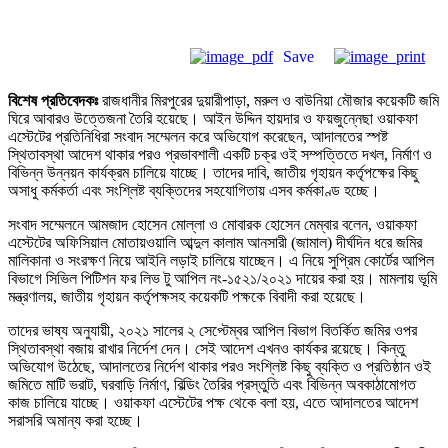
Save
বিশেষ প্রতিবেদকঃ
রাজধানীর মিরপুরের দুয়ারীপাড়া, মরুল ও বাউনিয়া মৌজার কয়েকটি জমি
ঘিরে আবারও উত্তেজনা তৈরি হয়েছে। আইন উদ্দিন হায়দার ও ফয়জুন্নেছা ওয়াকফা
এস্টেটের প্রতিনিধিরা সংবাদ সম্মেলন করে অভিযোগ করেছেন, আদালতের স্পষ্ট
স্থিতাবস্থা আদেশ থাকার পরও প্রভাবশালী একটি চক্র ওই সম্পত্তিতে দখল, নির্মাণ ও
বিভিন্ন উন্নয়ন কার্যক্রম চালিয়ে যাচ্ছে। তাদের দাবি, জাতীয় গৃহায়ন কর্তৃপক্ষের কিছু
অসাধু কর্মকর্তা এবং সংশ্লিষ্ট ব্যক্তিদের সহযোগিতায় এসব কর্মকাণ্ড হচ্ছে।
সংবাদ সম্মেলনে আমজাদ হোসেন মোল্লা ও মোবারক হোসেন মেম্বার বলেন, ওয়াকফা
এস্টেটের অফিসিয়াল মোতায়ওয়ালি আব্দুল কালাম আনসারী (জামাল) দীর্ঘদিন ধরে জমির
মালিকানা ও সংরক্ষণ নিয়ে আইনি লড়াই চালিয়ে যাচ্ছেন। এ নিয়ে সুপ্রিম কোর্টের আপিল
বিভাগে সিভিল পিটিশন ফর লিভ টু আপিল নং-১৫২১/২০২১ দায়ের করা হয়। মামলায় ভূমি
মন্ত্রণালয়, জাতীয় গৃহায়ন কর্তৃপক্ষসহ কয়েকটি পক্ষকে বিবাদী করা হয়েছে।
তাদের ভাষ্য অনুযায়ী, ২০২১ সালের ২ সেপ্টেম্বর আপিল বিভাগ বিতর্কিত জমির ওপর
স্থিতাবস্থা বজায় রাখার নির্দেশ দেন। সেই আদেশ এখনও কার্যকর রয়েছে। কিন্তু
অভিযোগ উঠেছে, আদালতের নির্দেশ থাকার পরও সংশ্লিষ্ট কিছু ব্যক্তি ও প্রতিষ্ঠান ওই
জমিতে মাটি ভরাট, ঘরবাড়ি নির্মাণ, বিল্ডিং তৈরির প্রস্তুতি এবং বিভিন্ন অবকাঠামোগত
কাজ চালিয়ে যাচ্ছে। ওয়াকফা এস্টেটের পক্ষ থেকে বলা হয়, এতে আদালতের আদেশ
সরাসরি অমান্য করা হচ্ছে।