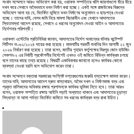
সংবাদ সম্মেলনে আরও অভিযোগ করা হয়, ওয়াকফ সম্পত্তির খালি জায়গাগুলো ধীরে ধীরে
দখল করে সেখানে অবৈধভাবে ভবন নির্মাণ করা হচ্ছে। একই সঙ্গে রাজউকের বিরুদ্ধে
অভিযোগ আনা হয় যে, বিতর্কিত ভূমিতে ভবন নির্মাণের অনুমোদন ও ছাড়পত্র দেওয়া
হচ্ছে। তাদের দাবি, যেসব জমি নিয়ে মামলা বিচারাধীন এবং যেখানে আদালতের
স্থিতাবস্থা আদেশ রয়েছে, সেখানে এ ধরনের অনুমোদন দেওয়া আইন ও আদালতের
নির্দেশনার পরিপন্থী।
ওয়াকফা এস্টেটের প্রতিনিধিরা জানান, আদালতের নির্দেশ অমান্যের ঘটনায় কন্টেম্পট
পিটিশন নং-৬২/২০২৪ দায়ের করা হয়েছে। মামলাটির পরবর্তী শুনানির দিন আগামী ২২ জুন
২০২৬ নির্ধারণ করা হয়েছে। তারা বলেন, জাতীয় গৃহায়ন কর্তৃপক্ষের মিরপুর জোন হাউজিং
সেকশন-২ এর নির্বাহী প্রকৌশলীর নির্দেশেই এখনও ওই জমিতে বিভিন্ন কার্যক্রম চলছে
বলে তাদের কাছে তথ্য রয়েছে। বিষয়টি একাধিকবার জানানো হলেও কার্যকর কোনো
ব্যবস্থা নেওয়া হয়নি বলে অভিযোগ করেন তারা।
সংবাদ সম্মেলনে বক্তারা সরকারের সংশ্লিষ্ট দপ্তরগুলোর জরুরি হস্তক্ষেপ কামনা করেন।
তাদের দাবি, আদালতের আদেশ দ্রুত বাস্তবায়ন, অবৈধ দখল ও নির্মাণকাজ বন্ধ এবং
প্রকৃত মালিকদের অধিকার রক্ষায় প্রশাসনকে কার্যকর ভূমিকা নিতে হবে। তারা আরও
বলেন, ওয়াকফ সম্পত্তি রক্ষায় আইনি লড়াই অব্যাহত থাকবে এবং আদালতের চূড়ান্ত
সিদ্ধান্ত না আসা পর্যন্ত বিতর্কিত জমিতে সব ধরনের কার্যক্রম বন্ধ রাখা উচিত।