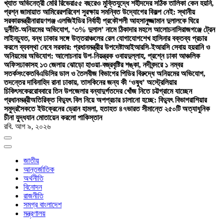
খ্যাত অভিনেত্রী মেরি রিভেরা
৫৫ বছরেও মুক্তিযুদ্ধে শহীদদের সঠিক তালিকা কেন হয়নি,
প্রশ্ন জামায়াত আমিরের
পরিবেশ সুরক্ষায় সমন্বিত উদ্যোগের বিকল্প নেই: স্থানীয়
সরকারমন্ত্রী
নারায়ণগঞ্জ এলজিইডির নির্বাহী প্রকৌশলী আহসানুজ্জামান দুলালকে ঘিরে
দুর্নীতি-অনিয়মের অভিযোগ, ‘৩% দুলাল’ নামে ঠিকাদার মহলে আলোচনা
সিরাজগঞ্জে ট্রেন
লাইনচ্যুত, বন্ধ ঢাকার সঙ্গে উত্তরাঞ্চলের রেল যোগাযোগ
শেখ হাসিনার বক্তব্য প্রচার
করলে ব্যবস্থা নেবে সরকার: প্রধানমন্ত্রীর উপদেষ্টা
আইআরসি-ইআরসি সেবায় হয়রানি ও
অনিয়মের অভিযোগ: আলোচনায় উপ-নিয়ন্ত্রক ওবায়দুল্লাহ, প্রশ্নে ঢাকা আঞ্চলিক
অফিস
ঢাকাসহ ১৩ জেলায় ঝোড়ো হাওয়া-বজ্রবৃষ্টির শঙ্কা, নদীবন্দরে ১ নম্বর
সতর্কসংকেত
বিএডিসির ডাল ও তৈলবীজ বিভাগের পিডির বিরুদ্ধে অনিয়মের অভিযোগ,
তদন্তের দাবি
নাহিদ রানা ঢাকায়, তাসকিনের জন্য কী ‘ওষুধ’ অস্ট্রেলিয়ার
চিকিৎসকের
রোববারে তিন উপজেলার বন্যাদুর্গতদের খোঁজ নিতে চট্টগ্রামে যাচ্ছেন
প্রধানমন্ত্রী
অতিরিক্ত বিদ্যুৎ বিল নিয়ে অপপ্রচার চালানো হচ্ছে: বিদ্যুৎ বিভাগ
রাশিয়ার
সমুদ্রসৈকতে ইউক্রেনের ড্রোন হামলা, হতাহত ৪৭
ভারত সীমান্তে ২৫০টি অত্যাধুনিক
চীনা যুদ্ধযান মোতায়েন করলো পাকিস্তান
রবি. আগ ৯, ২০২৬
জাতীয়
আন্তর্জাতিক
অর্থনীতি
বিনোদন
রাজনীতি
সমগ্র বাংলাদেশ
মন্ত্রণালয়