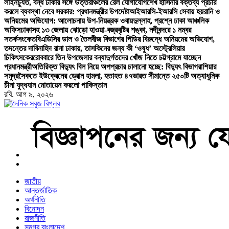
লাইনচ্যুত, বন্ধ ঢাকার সঙ্গে উত্তরাঞ্চলের রেল যোগাযোগ
শেখ হাসিনার বক্তব্য প্রচার
করলে ব্যবস্থা নেবে সরকার: প্রধানমন্ত্রীর উপদেষ্টা
আইআরসি-ইআরসি সেবায় হয়রানি ও
অনিয়মের অভিযোগ: আলোচনায় উপ-নিয়ন্ত্রক ওবায়দুল্লাহ, প্রশ্নে ঢাকা আঞ্চলিক
অফিস
ঢাকাসহ ১৩ জেলায় ঝোড়ো হাওয়া-বজ্রবৃষ্টির শঙ্কা, নদীবন্দরে ১ নম্বর
সতর্কসংকেত
বিএডিসির ডাল ও তৈলবীজ বিভাগের পিডির বিরুদ্ধে অনিয়মের অভিযোগ,
তদন্তের দাবি
নাহিদ রানা ঢাকায়, তাসকিনের জন্য কী ‘ওষুধ’ অস্ট্রেলিয়ার
চিকিৎসকের
রোববারে তিন উপজেলার বন্যাদুর্গতদের খোঁজ নিতে চট্টগ্রামে যাচ্ছেন
প্রধানমন্ত্রী
অতিরিক্ত বিদ্যুৎ বিল নিয়ে অপপ্রচার চালানো হচ্ছে: বিদ্যুৎ বিভাগ
রাশিয়ার
সমুদ্রসৈকতে ইউক্রেনের ড্রোন হামলা, হতাহত ৪৭
ভারত সীমান্তে ২৫০টি অত্যাধুনিক
চীনা যুদ্ধযান মোতায়েন করলো পাকিস্তান
রবি. আগ ৯, ২০২৬
বাংলা নিউজ পেপার
জাতীয়
আন্তর্জাতিক
অর্থনীতি
বিনোদন
রাজনীতি
সমগ্র বাংলাদেশ