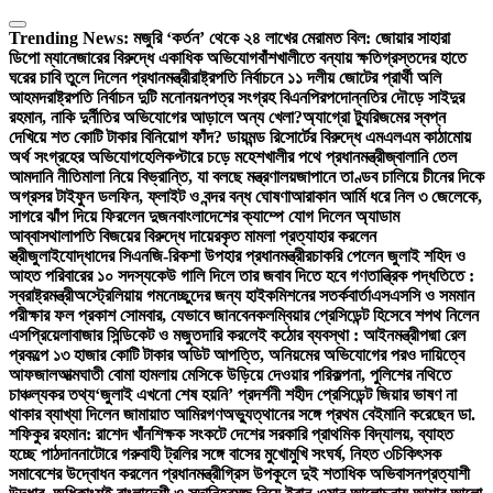
Skip
to
Trending News:
মজুরি ‘কর্তন’ থেকে ২৪ লাখের মেরামত বিল: জোয়ার সাহারা
content
ডিপো ম্যানেজারের বিরুদ্ধে একাধিক অভিযোগ
বাঁশখালীতে বন্যায় ক্ষতিগ্রস্তদের হাতে
ঘরের চাবি তুলে দিলেন প্রধানমন্ত্রী
রাষ্ট্রপতি নির্বাচনে ১১ দলীয় জোটের প্রার্থী অলি
আহমদ
রাষ্ট্রপতি নির্বাচন দুটি মনোনয়নপত্র সংগ্রহ বিএনপির
পদোন্নতির দৌড়ে সাইদুর
রহমান, নাকি দুর্নীতির অভিযোগের আড়ালে অন্য খেলা?
অ্যাগ্রো ট্যুরিজমের স্বপ্ন
দেখিয়ে শত কোটি টাকার বিনিয়োগ ফাঁদ? ডায়মন্ড রিসোর্টের বিরুদ্ধে এমএলএম কাঠামোয়
অর্থ সংগ্রহের অভিযোগ
হেলিকপ্টারে চড়ে মহেশখালীর পথে প্রধানমন্ত্রী
জ্বালানি তেল
আমদানি নীতিমালা নিয়ে বিভ্রান্তি, যা বলছে মন্ত্রণালয়
জাপানে তাণ্ডব চালিয়ে চীনের দিকে
অগ্রসর টাইফুন ডলফিন, ফ্লাইট ও বন্দর বন্ধ ঘোষণা
আরাকান আর্মি ধরে নিল ৩ জেলেকে,
সাগরে ঝাঁপ দিয়ে ফিরলেন দুজন
বাংলাদেশের ক্যাম্পে যোগ দিলেন অ্যাডাম
আব্বাস
থালাপতি বিজয়ের বিরুদ্ধে দায়েরকৃত মামলা প্রত্যাহার করলেন
স্ত্রী
জুলাইযোদ্ধাদের সিএনজি-রিকশা উপহার প্রধানমন্ত্রীর
চাকরি পেলেন জুলাই শহিদ ও
আহত পরিবারের ১০ সদস্য
কেউ গালি দিলে তার জবাব দিতে হবে গণতান্ত্রিক পদ্ধতিতে :
স্বরাষ্ট্রমন্ত্রী
অস্ট্রেলিয়ায় গমনেচ্ছুদের জন্য হাইকমিশনের সতর্কবার্তা
এসএসসি ও সমমান
পরীক্ষার ফল প্রকাশ সোমবার, যেভাবে জানবেন
কলম্বিয়ার প্রেসিডেন্ট হিসেবে শপথ নিলেন
এসপ্রিয়েলা
বাজার সিন্ডিকেট ও মজুতদারি করলেই কঠোর ব্যবস্থা : আইনমন্ত্রী
পদ্মা রেল
প্রকল্পে ১৩ হাজার কোটি টাকার অডিট আপত্তি, অনিয়মের অভিযোগের পরও দায়িত্বে
আফজাল
আত্মঘাতী বোমা হামলায় মেসিকে উড়িয়ে দেওয়ার পরিকল্পনা, পুলিশের নথিতে
চাঞ্চল্যকর তথ্য
‘জুলাই এখনো শেষ হয়নি’ প্রদর্শনী শহীদ প্রেসিডেন্ট জিয়ার ভাষণ না
থাকার ব্যাখ্যা দিলেন জামায়াত আমির
গণঅভ্যুত্থানের সঙ্গে প্রথম বেইমানি করেছেন ডা.
শফিকুর রহমান: রাশেদ খাঁন
শিক্ষক সংকটে দেশের সরকারি প্রাথমিক বিদ্যালয়, ব্যাহত
হচ্ছে পাঠদান
নাটোরে গরুবাহী ট্রলির সঙ্গে বাসের মুখোমুখি সংঘর্ষ, নিহত ৩
চিকিৎসক
সমাবেশের উদ্বোধন করলেন প্রধানমন্ত্রী
গ্রিস উপকূলে দুই শতাধিক অভিবাসনপ্রত্যাশী