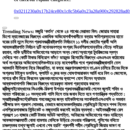
0x0211230a
0x17b24ce8
0x1c8c5b6a
0x23a28a90
0x292828ad
0
Trending News:
মজুরি ‘কর্তন’ থেকে ২৪ লাখের মেরামত বিল: জোয়ার সাহারা
ডিপো ম্যানেজারের বিরুদ্ধে একাধিক অভিযোগ
বাঁশখালীতে বন্যায় ক্ষতিগ্রস্তদের হাতে
ঘরের চাবি তুলে দিলেন প্রধানমন্ত্রী
রাষ্ট্রপতি নির্বাচনে ১১ দলীয় জোটের প্রার্থী অলি
আহমদ
রাষ্ট্রপতি নির্বাচন দুটি মনোনয়নপত্র সংগ্রহ বিএনপির
পদোন্নতির দৌড়ে সাইদুর
রহমান, নাকি দুর্নীতির অভিযোগের আড়ালে অন্য খেলা?
অ্যাগ্রো ট্যুরিজমের স্বপ্ন
দেখিয়ে শত কোটি টাকার বিনিয়োগ ফাঁদ? ডায়মন্ড রিসোর্টের বিরুদ্ধে এমএলএম কাঠামোয়
অর্থ সংগ্রহের অভিযোগ
হেলিকপ্টারে চড়ে মহেশখালীর পথে প্রধানমন্ত্রী
জ্বালানি তেল
আমদানি নীতিমালা নিয়ে বিভ্রান্তি, যা বলছে মন্ত্রণালয়
জাপানে তাণ্ডব চালিয়ে চীনের দিকে
অগ্রসর টাইফুন ডলফিন, ফ্লাইট ও বন্দর বন্ধ ঘোষণা
আরাকান আর্মি ধরে নিল ৩ জেলেকে,
সাগরে ঝাঁপ দিয়ে ফিরলেন দুজন
বাংলাদেশের ক্যাম্পে যোগ দিলেন অ্যাডাম
আব্বাস
থালাপতি বিজয়ের বিরুদ্ধে দায়েরকৃত মামলা প্রত্যাহার করলেন
স্ত্রী
জুলাইযোদ্ধাদের সিএনজি-রিকশা উপহার প্রধানমন্ত্রীর
চাকরি পেলেন জুলাই শহিদ ও
আহত পরিবারের ১০ সদস্য
কেউ গালি দিলে তার জবাব দিতে হবে গণতান্ত্রিক পদ্ধতিতে :
স্বরাষ্ট্রমন্ত্রী
অস্ট্রেলিয়ায় গমনেচ্ছুদের জন্য হাইকমিশনের সতর্কবার্তা
এসএসসি ও সমমান
পরীক্ষার ফল প্রকাশ সোমবার, যেভাবে জানবেন
কলম্বিয়ার প্রেসিডেন্ট হিসেবে শপথ নিলেন
এসপ্রিয়েলা
বাজার সিন্ডিকেট ও মজুতদারি করলেই কঠোর ব্যবস্থা : আইনমন্ত্রী
পদ্মা রেল
প্রকল্পে ১৩ হাজার কোটি টাকার অডিট আপত্তি, অনিয়মের অভিযোগের পরও দায়িত্বে
আফজাল
আত্মঘাতী বোমা হামলায় মেসিকে উড়িয়ে দেওয়ার পরিকল্পনা, পুলিশের নথিতে
চাঞ্চল্যকর তথ্য
‘জুলাই এখনো শেষ হয়নি’ প্রদর্শনী শহীদ প্রেসিডেন্ট জিয়ার ভাষণ না