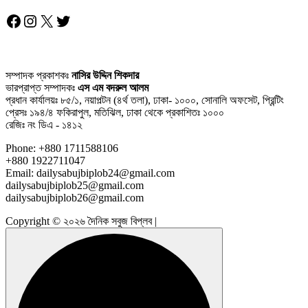
Facebook
Instagram
X
Twitter
সম্পাদক প্রকাশকঃ
নাসির উদ্দিন শিকদার
ভারপ্রাপ্ত সম্পাদকঃ
এস এম বদরুল আলম
প্রধান কার্যালয়ঃ ৮৫/১, নয়াপল্টন (৪র্থ তলা), ঢাকা- ১০০০, সোনালি অফসেট, প্রিন্টিং
প্রেসঃ ১৯৪/৪ ফকিরাপুল, মতিঝিল, ঢাকা থেকে প্রকাশিতঃ ১০০০
রেজিঃ নং ডিএ - ১৪১২
Phone: +880 1711588106
+880 1922711047
Email: dailysabujbiplob24@gmail.com
dailysabujbiplob25@gmail.com
dailysabujbiplob26@gmail.com
Copyright © ২০২৬ দৈনিক সবুজ বিপ্লব |