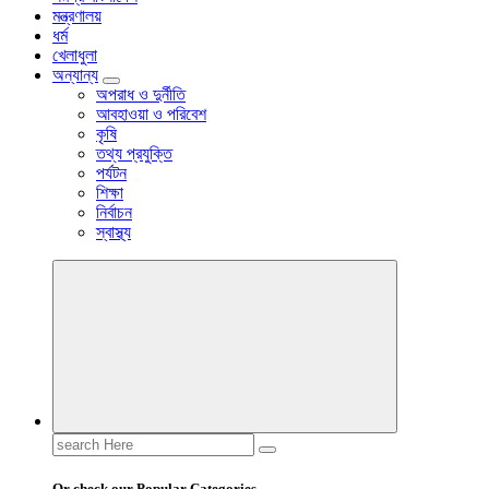
মন্ত্রণালয়
ধর্ম
খেলাধুলা
অন্যান্য
অপরাধ ও দুর্নীতি
আবহাওয়া ও পরিবেশ
কৃষি
তথ্য প্রযুক্তি
পর্যটন
শিক্ষা
নির্বাচন
স্বাস্থ্য
Search
for:
Or check our Popular Categories...