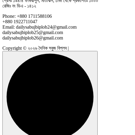
প্রেসঃ ১৯৪/৪ ফকিরাপুল, মতিঝিল, ঢাকা থেকে প্রকাশিতঃ ১০০০
রেজিঃ নং ডিএ - ১৪১২
Phone: +880 1711588106
+880 1922711047
Email: dailysabujbiplob24@gmail.com
dailysabujbiplob25@gmail.com
dailysabujbiplob26@gmail.com
Copyright © ২০২৬ দৈনিক সবুজ বিপ্লব |