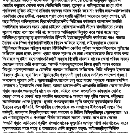
অপপ্রচারের বিরুদ্ধে সতর্ক করল পুলিশ
বাংলাদেশসহ ১৪ দেশের সামুদ্রিক প্রতিরক্ষা
জোটের কমান্ডার ঘোষণা করল সৌদি
সৌদি আরব, তুরস্ক ও পাকিস্তানের মধ্যে যৌথ
প্রতিরক্ষা চুক্তি সই
শেখ হাসিনার বক্তব্য ভারত সমর্থন করে না: রণধীর জয়সওয়াল
বগুড়ার
এরুলিয়ায় ফের দুর্ঘটনা, একসঙ্গে প্রাণ গেল স্বামী-স্ত্রী
ভিসা আবেদনে তথ্য গোপন, দুই
বছর নিষিদ্ধ পাকিস্তানের ক্রিকেটার
ত্রিদেশীয় সিরিজের ফাইনালে বাংলাদেশ ইমার্জিং
দল
ইলিয়াস কাঞ্চনের জন্য দোয়া চাইলেন রোজিনা
আওয়ামী লীগের রাজনীতিতে ফেরার
সুযোগ আছে বলে মনে করি না: জামায়াত আমির
র‍্যাব বিলুপ্ত করে আনা হচ্ছে নতুন
বাহিনী
মধ্যপ্রাচ্যজুড়ে ব্ল্যাকআউটের হুঁশিয়ারি ইরানের
যুদ্ধবিরতি কার্যকরের পরও গাজায়
দৈনিক এক শিশুর প্রাণহানি
টাঙ্গাইলে বিদ্যুৎ অফিসে হামলা, লাইনম্যানকে বেধড়ক
পিটুনি
কবে ফিরছেন শরিফুল জানাল বিসিবি
দক্ষিণ কোরিয়া ফুটবল অ্যাসোসিয়েশনে পুলিশের
অভিযান
‘ময়না ছলাৎ ছলাৎ’ খ্যাত গায়ক স্বাগত দে মারা গেছেন
মেয়েকে নিয়ে বাবার কবর
জিয়ারতে জুবাইদা রহমান
লালমনিরহাটে সন্ত্রাস বিরোধী মামলায় সাবেক জেলা পরিষদ সদস্য
মেহেরুন নাহার মেরি কারাগারে
৫ আগস্ট গণঅভ্যুত্থানের বিজয় র‍্যালি পালন করেছে
মিরপুর প্রেসক্লাব
ডাল ও তেলবীজ প্রকল্পে অনিয়মের অভিযোগ: পিডি শফিকুল ইসলামের
বিরুদ্ধে টেন্ডার, ভুয়া বিল ও সিন্ডিকেটের প্রশ্ন
নদী দূষণ রোধে সমন্বিত পদক্ষেপ গ্রহণে
অবহেলার সুযোগ নেই : প্রধানমন্ত্রী
বাংলাদেশে চালু হতে যাচ্ছে ‘ক্যাফে আমাজন’
দক্ষিণ
লেবাননে ২ ইসরায়েলি সেনা নিহত, আহত ৪
মহেশখালীর এলএনজি টার্মিনাল থেকে আংশিক
গ্যাস সরবরাহ শুরু
স্বর্ণের দামে বড় লাফ, ভরিতে বাড়ল কত
দুর্দান্ত কামব্যাক মেসির:
জোড়া গোল ও রেকর্ড গড়ে মায়ামির জয়
দেশের ৬ অঞ্চলে ঝড়-বৃষ্টির আভাস, নদীবন্দরে
সতর্কতা
আজ থেকে উন্মুক্ত ‘জুলাই গণঅভ্যুত্থান স্মৃতি জাদুঘর’
যুক্তরাষ্ট্রকে ঘিরে
ইরানের নতুন হুঁশিয়ারি, উপসাগরীয় দেশগুলোকে বড় সংঘাতের ইঙ্গিত
একই সময়ে তিন
কর্মসূচি, জগন্নাথ বিশ্ববিদ্যালয়ে সভা-সমাবেশ ও মিছিল নিষিদ্ধ
মিরপুর প্রেসক্লাবে ‘২৪-
এর গণঅভ্যুত্থান ও গণতন্ত্র’ শীর্ষক আলোচনা সভা
না ফেরার দেশে চলে গেলেন
‘গজনি’খ্যাত অভিনেতা প্রদীপ রাওয়াত
সাবেক যুগ্মসচিব জগলুল পাশা কারাগারে
১৬ বছরে
ক্রসফায়ারের নামে সাড়ে ৪ হাজারেরও বেশি মানুষকে হত্যা: আইনমন্ত্রী
ব্যালিস্টিক