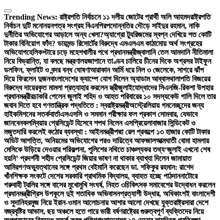
Skip
to
Trending News:
রাষ্ট্রপতি নির্বাচনে ১১ দলীয় জোটের প্রার্থী অলি আহমদ
রাষ্ট্রপতি
content
নির্বাচন দুটি মনোনয়নপত্র সংগ্রহ বিএনপির
পদোন্নতির দৌড়ে সাইদুর রহমান, নাকি
দুর্নীতির অভিযোগের আড়ালে অন্য খেলা?
অ্যাগ্রো ট্যুরিজমের স্বপ্ন দেখিয়ে শত কোটি
টাকার বিনিয়োগ ফাঁদ? ডায়মন্ড রিসোর্টের বিরুদ্ধে এমএলএম কাঠামোয় অর্থ সংগ্রহের
অভিযোগ
হেলিকপ্টারে চড়ে মহেশখালীর পথে প্রধানমন্ত্রী
জ্বালানি তেল আমদানি নীতিমালা
নিয়ে বিভ্রান্তি, যা বলছে মন্ত্রণালয়
জাপানে তাণ্ডব চালিয়ে চীনের দিকে অগ্রসর টাইফুন
ডলফিন, ফ্লাইট ও বন্দর বন্ধ ঘোষণা
আরাকান আর্মি ধরে নিল ৩ জেলেকে, সাগরে ঝাঁপ
দিয়ে ফিরলেন দুজন
বাংলাদেশের ক্যাম্পে যোগ দিলেন অ্যাডাম আব্বাস
থালাপতি বিজয়ের
বিরুদ্ধে দায়েরকৃত মামলা প্রত্যাহার করলেন স্ত্রী
জুলাইযোদ্ধাদের সিএনজি-রিকশা উপহার
প্রধানমন্ত্রীর
চাকরি পেলেন জুলাই শহিদ ও আহত পরিবারের ১০ সদস্য
কেউ গালি দিলে তার
জবাব দিতে হবে গণতান্ত্রিক পদ্ধতিতে : স্বরাষ্ট্রমন্ত্রী
অস্ট্রেলিয়ায় গমনেচ্ছুদের জন্য
হাইকমিশনের সতর্কবার্তা
এসএসসি ও সমমান পরীক্ষার ফল প্রকাশ সোমবার, যেভাবে
জানবেন
কলম্বিয়ার প্রেসিডেন্ট হিসেবে শপথ নিলেন এসপ্রিয়েলা
বাজার সিন্ডিকেট ও
মজুতদারি করলেই কঠোর ব্যবস্থা : আইনমন্ত্রী
পদ্মা রেল প্রকল্পে ১৩ হাজার কোটি টাকার
অডিট আপত্তি, অনিয়মের অভিযোগের পরও দায়িত্বে আফজাল
আত্মঘাতী বোমা হামলায়
মেসিকে উড়িয়ে দেওয়ার পরিকল্পনা, পুলিশের নথিতে চাঞ্চল্যকর তথ্য
‘জুলাই এখনো শেষ
হয়নি’ প্রদর্শনী শহীদ প্রেসিডেন্ট জিয়ার ভাষণ না থাকার ব্যাখ্যা দিলেন জামায়াত
আমির
গণঅভ্যুত্থানের সঙ্গে প্রথম বেইমানি করেছেন ডা. শফিকুর রহমান: রাশেদ
খাঁন
শিক্ষক সংকটে দেশের সরকারি প্রাথমিক বিদ্যালয়, ব্যাহত হচ্ছে পাঠদান
নাটোরে
গরুবাহী ট্রলির সঙ্গে বাসের মুখোমুখি সংঘর্ষ, নিহত ৩
চিকিৎসক সমাবেশের উদ্বোধন করলেন
প্রধানমন্ত্রী
গ্রিস উপকূলে দুই শতাধিক অভিবাসনপ্রত্যাশী উদ্ধার, অধিকাংশই বাংলাদেশী
ও সুদানি
হরমুজ নিয়ে ইরান-ওমান আলোচনায় আশার আলো দেখছে যুক্তরাষ্ট্র
সারা দেশে
বজ্রবৃষ্টির আভাস, ছয় অঞ্চলে হতে পারে ভারী বর্ষণ
রাষ্ট্রের গুরুত্বপূর্ণ ব্যক্তিদের নিয়ে