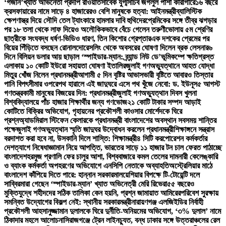
‘গজনি’খ্যাত অভিনেতা প্রদীপ রাওয়াত
সাবেক যুগ্মসচিব জগলুল পাশা কারাগারে
১৬ বছরে
ক্রসফায়ারের নামে সাড়ে ৪ হাজারেরও বেশি মানুষকে হত্যা: আইনমন্ত্রী
ব্যালিস্টিক
ক্ষেপণাস্ত্র দিয়ে সৌদি তেল ট্যাংকারে হামলার দাবি হুথিদের
প্রেমিকের সঙ্গে তীব্র ঝগড়ার
পর ১৮ তলা থেকে লাফ দিয়েও অলৌকিকভাবে বেঁচে গেলেন তরুণী
ভোলায় ৫ম শ্রেণির
ছাত্রীকে সংঘবদ্ধ ধর্ষণ-ভিডিও ধারণ, তিন কিশোর গ্রেপ্তার
এক দশকের প্রেমের পর
বিয়ের পিঁড়িতে বসছেন রোনালদো
রেসলিং থেকে অবসরের ঘোষণা দিলেন ব্রক লেসনার
৬
দিনে বিলিয়ন ডলার আয় ছাড়াল ‘স্পাইডার-ম্যান: ব্র্যান্ড নিউ ডে’
ভূমিকম্পে ক্ষতিগ্রস্ত
এলাকায় ১০ কোটি ইউরো সহায়তা ঘোষণা ইতালির
জুলাই গণঅভ্যুত্থানে আহত যোদ্ধা
মিতুর খোঁজ নিলেন প্রধানমন্ত্রী
আগামী ৫ দিন বৃষ্টির আভাস
ভারী বৃষ্টিতে আবারও তিস্তার
পানি বিপৎসীমার ওপরে
পথ হারালে এই জাদুঘরে এসে পথ খুঁজে নেবো: ড. ইউনূস
৫ আগস্ট
গণতন্ত্রকামী মানুষের বিজয়ের দিন: প্রধানমন্ত্রী
জুলাই গণঅভ্যুত্থান দিবস খুলনা
বিশ্ববিদ্যালয়ে পাঁচ হাজার শিক্ষার্থীর জন্য গণভোজ
২১ কোটি টাকার সম্পদ আড়াই
কোটিতে বিক্রির অভিযোগ, গৃহায়নের প্রকৌশলী কাওসার মোর্শেদকে ঘিরে
প্রশ্ন
অ্যাডমিরাল স্টিফেন কেলারকে প্রধানমন্ত্রী বাংলাদেশের অবস্থান সবসময় শান্তির
পক্ষে
জুলাই গণঅভ্যুত্থান স্মৃতি জাদুঘর উদ্বোধন করলেন প্রধানমন্ত্রী
শিক্ষাঙ্গনে সন্ত্রাস
বরদাশত করা হবে না, উসকানি দিলে শাস্তি: শিক্ষামন্ত্রী
৪ সিটি করপোরেশন কর্মকর্তার
দেশত্যাগে নিষেধাজ্ঞা
মান নিয়ে আপত্তি, ভারতের সাড়ে ১১ হাজার টন চাল ফেরত পাঠাচ্ছে
বাংলাদেশ
হরমুজ প্রণালি ফের চালুর আশা, বিশ্ববাজারে কমল তেলের দাম
নারী কেলেঙ্কারি
ও ব্যাংক কর্মকর্তা অপহরণের অভিযোগে এনসিপি নেতাকে অব্যাহতি
অস্ট্রেলিয়ার মাঠে
বাংলাদেশ কাঁপিয়ে দিতে পারে: হান্নান সরকার
মালয়েশিয়ার বিপক্ষে টি-টোয়েন্টি দলে
সাব্বির
মারা গেছেন ‘স্পাইডার-ম্যান’ খ্যাত অভিনেত্রী মেরি রিভেরা
৫৫ বছরেও
মুক্তিযুদ্ধে শহীদদের সঠিক তালিকা কেন হয়নি, প্রশ্ন জামায়াত আমিরের
পরিবেশ সুরক্ষায়
সমন্বিত উদ্যোগের বিকল্প নেই: স্থানীয় সরকারমন্ত্রী
নারায়ণগঞ্জ এলজিইডির নির্বাহী
প্রকৌশলী আহসানুজ্জামান দুলালকে ঘিরে দুর্নীতি-অনিয়মের অভিযোগ, ‘৩% দুলাল’ নামে
ঠিকাদার মহলে আলোচনা
সিরাজগঞ্জে ট্রেন লাইনচ্যুত, বন্ধ ঢাকার সঙ্গে উত্তরাঞ্চলের রেল