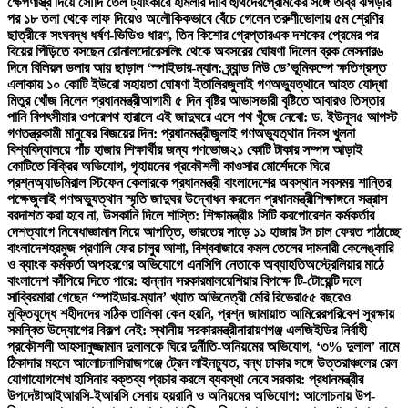
ক্ষেপণাস্ত্র দিয়ে সৌদি তেল ট্যাংকারে হামলার দাবি হুথিদের
প্রেমিকের সঙ্গে তীব্র ঝগড়ার
পর ১৮ তলা থেকে লাফ দিয়েও অলৌকিকভাবে বেঁচে গেলেন তরুণী
ভোলায় ৫ম শ্রেণির
ছাত্রীকে সংঘবদ্ধ ধর্ষণ-ভিডিও ধারণ, তিন কিশোর গ্রেপ্তার
এক দশকের প্রেমের পর
বিয়ের পিঁড়িতে বসছেন রোনালদো
রেসলিং থেকে অবসরের ঘোষণা দিলেন ব্রক লেসনার
৬
দিনে বিলিয়ন ডলার আয় ছাড়াল ‘স্পাইডার-ম্যান: ব্র্যান্ড নিউ ডে’
ভূমিকম্পে ক্ষতিগ্রস্ত
এলাকায় ১০ কোটি ইউরো সহায়তা ঘোষণা ইতালির
জুলাই গণঅভ্যুত্থানে আহত যোদ্ধা
মিতুর খোঁজ নিলেন প্রধানমন্ত্রী
আগামী ৫ দিন বৃষ্টির আভাস
ভারী বৃষ্টিতে আবারও তিস্তার
পানি বিপৎসীমার ওপরে
পথ হারালে এই জাদুঘরে এসে পথ খুঁজে নেবো: ড. ইউনূস
৫ আগস্ট
গণতন্ত্রকামী মানুষের বিজয়ের দিন: প্রধানমন্ত্রী
জুলাই গণঅভ্যুত্থান দিবস খুলনা
বিশ্ববিদ্যালয়ে পাঁচ হাজার শিক্ষার্থীর জন্য গণভোজ
২১ কোটি টাকার সম্পদ আড়াই
কোটিতে বিক্রির অভিযোগ, গৃহায়নের প্রকৌশলী কাওসার মোর্শেদকে ঘিরে
প্রশ্ন
অ্যাডমিরাল স্টিফেন কেলারকে প্রধানমন্ত্রী বাংলাদেশের অবস্থান সবসময় শান্তির
পক্ষে
জুলাই গণঅভ্যুত্থান স্মৃতি জাদুঘর উদ্বোধন করলেন প্রধানমন্ত্রী
শিক্ষাঙ্গনে সন্ত্রাস
বরদাশত করা হবে না, উসকানি দিলে শাস্তি: শিক্ষামন্ত্রী
৪ সিটি করপোরেশন কর্মকর্তার
দেশত্যাগে নিষেধাজ্ঞা
মান নিয়ে আপত্তি, ভারতের সাড়ে ১১ হাজার টন চাল ফেরত পাঠাচ্ছে
বাংলাদেশ
হরমুজ প্রণালি ফের চালুর আশা, বিশ্ববাজারে কমল তেলের দাম
নারী কেলেঙ্কারি
ও ব্যাংক কর্মকর্তা অপহরণের অভিযোগে এনসিপি নেতাকে অব্যাহতি
অস্ট্রেলিয়ার মাঠে
বাংলাদেশ কাঁপিয়ে দিতে পারে: হান্নান সরকার
মালয়েশিয়ার বিপক্ষে টি-টোয়েন্টি দলে
সাব্বির
মারা গেছেন ‘স্পাইডার-ম্যান’ খ্যাত অভিনেত্রী মেরি রিভেরা
৫৫ বছরেও
মুক্তিযুদ্ধে শহীদদের সঠিক তালিকা কেন হয়নি, প্রশ্ন জামায়াত আমিরের
পরিবেশ সুরক্ষায়
সমন্বিত উদ্যোগের বিকল্প নেই: স্থানীয় সরকারমন্ত্রী
নারায়ণগঞ্জ এলজিইডির নির্বাহী
প্রকৌশলী আহসানুজ্জামান দুলালকে ঘিরে দুর্নীতি-অনিয়মের অভিযোগ, ‘৩% দুলাল’ নামে
ঠিকাদার মহলে আলোচনা
সিরাজগঞ্জে ট্রেন লাইনচ্যুত, বন্ধ ঢাকার সঙ্গে উত্তরাঞ্চলের রেল
যোগাযোগ
শেখ হাসিনার বক্তব্য প্রচার করলে ব্যবস্থা নেবে সরকার: প্রধানমন্ত্রীর
উপদেষ্টা
আইআরসি-ইআরসি সেবায় হয়রানি ও অনিয়মের অভিযোগ: আলোচনায় উপ-