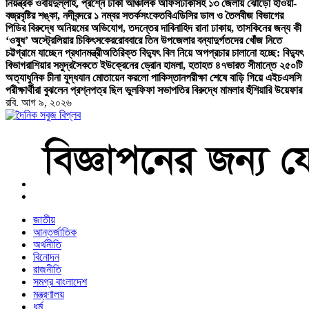
নিয়ন্ত্রক ওবায়দুল্লাহ, প্রশ্নে ঢাকা আঞ্চলিক অফিস
ঢাকাসহ ১৩ জেলায় ঝোড়ো হাওয়া-
বজ্রবৃষ্টির শঙ্কা, নদীবন্দরে ১ নম্বর সতর্কসংকেত
বিএডিসির ডাল ও তৈলবীজ বিভাগের
পিডির বিরুদ্ধে অনিয়মের অভিযোগ, তদন্তের দাবি
নাহিদ রানা ঢাকায়, তাসকিনের জন্য কী
‘ওষুধ’ অস্ট্রেলিয়ার চিকিৎসকের
রোববারে তিন উপজেলার বন্যাদুর্গতদের খোঁজ নিতে
চট্টগ্রামে যাচ্ছেন প্রধানমন্ত্রী
অতিরিক্ত বিদ্যুৎ বিল নিয়ে অপপ্রচার চালানো হচ্ছে: বিদ্যুৎ
বিভাগ
রাশিয়ার সমুদ্রসৈকতে ইউক্রেনের ড্রোন হামলা, হতাহত ৪৭
ভারত সীমান্তে ২৫০টি
অত্যাধুনিক চীনা যুদ্ধযান মোতায়েন করলো পাকিস্তান
পরীক্ষা শেষে বাড়ি গিয়ে এইচএসসি
পরীক্ষার্থীরা বুঝলেন প্রশ্নপত্র ছিল ভুল
ফিফা সভাপতির বিরুদ্ধে মামলার হুঁশিয়ারি উয়েফার
রবি. আগ ৯, ২০২৬
বাংলা নিউজ পেপার
জাতীয়
আন্তর্জাতিক
অর্থনীতি
বিনোদন
রাজনীতি
সমগ্র বাংলাদেশ
মন্ত্রণালয়
ধর্ম