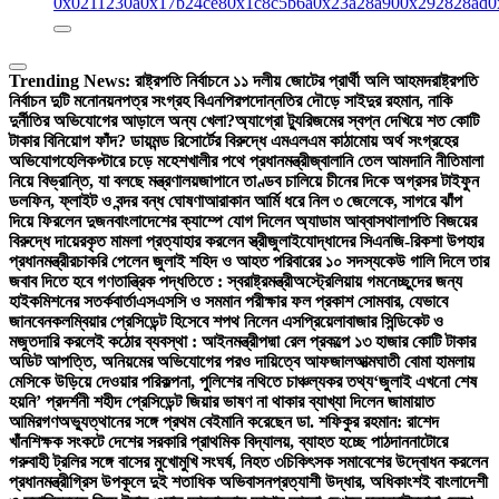
0x0211230a
0x17b24ce8
0x1c8c5b6a
0x23a28a90
0x292828ad
0
Trending News:
রাষ্ট্রপতি নির্বাচনে ১১ দলীয় জোটের প্রার্থী অলি আহমদ
রাষ্ট্রপতি
নির্বাচন দুটি মনোনয়নপত্র সংগ্রহ বিএনপির
পদোন্নতির দৌড়ে সাইদুর রহমান, নাকি
দুর্নীতির অভিযোগের আড়ালে অন্য খেলা?
অ্যাগ্রো ট্যুরিজমের স্বপ্ন দেখিয়ে শত কোটি
টাকার বিনিয়োগ ফাঁদ? ডায়মন্ড রিসোর্টের বিরুদ্ধে এমএলএম কাঠামোয় অর্থ সংগ্রহের
অভিযোগ
হেলিকপ্টারে চড়ে মহেশখালীর পথে প্রধানমন্ত্রী
জ্বালানি তেল আমদানি নীতিমালা
নিয়ে বিভ্রান্তি, যা বলছে মন্ত্রণালয়
জাপানে তাণ্ডব চালিয়ে চীনের দিকে অগ্রসর টাইফুন
ডলফিন, ফ্লাইট ও বন্দর বন্ধ ঘোষণা
আরাকান আর্মি ধরে নিল ৩ জেলেকে, সাগরে ঝাঁপ
দিয়ে ফিরলেন দুজন
বাংলাদেশের ক্যাম্পে যোগ দিলেন অ্যাডাম আব্বাস
থালাপতি বিজয়ের
বিরুদ্ধে দায়েরকৃত মামলা প্রত্যাহার করলেন স্ত্রী
জুলাইযোদ্ধাদের সিএনজি-রিকশা উপহার
প্রধানমন্ত্রীর
চাকরি পেলেন জুলাই শহিদ ও আহত পরিবারের ১০ সদস্য
কেউ গালি দিলে তার
জবাব দিতে হবে গণতান্ত্রিক পদ্ধতিতে : স্বরাষ্ট্রমন্ত্রী
অস্ট্রেলিয়ায় গমনেচ্ছুদের জন্য
হাইকমিশনের সতর্কবার্তা
এসএসসি ও সমমান পরীক্ষার ফল প্রকাশ সোমবার, যেভাবে
জানবেন
কলম্বিয়ার প্রেসিডেন্ট হিসেবে শপথ নিলেন এসপ্রিয়েলা
বাজার সিন্ডিকেট ও
মজুতদারি করলেই কঠোর ব্যবস্থা : আইনমন্ত্রী
পদ্মা রেল প্রকল্পে ১৩ হাজার কোটি টাকার
অডিট আপত্তি, অনিয়মের অভিযোগের পরও দায়িত্বে আফজাল
আত্মঘাতী বোমা হামলায়
মেসিকে উড়িয়ে দেওয়ার পরিকল্পনা, পুলিশের নথিতে চাঞ্চল্যকর তথ্য
‘জুলাই এখনো শেষ
হয়নি’ প্রদর্শনী শহীদ প্রেসিডেন্ট জিয়ার ভাষণ না থাকার ব্যাখ্যা দিলেন জামায়াত
আমির
গণঅভ্যুত্থানের সঙ্গে প্রথম বেইমানি করেছেন ডা. শফিকুর রহমান: রাশেদ
খাঁন
শিক্ষক সংকটে দেশের সরকারি প্রাথমিক বিদ্যালয়, ব্যাহত হচ্ছে পাঠদান
নাটোরে
গরুবাহী ট্রলির সঙ্গে বাসের মুখোমুখি সংঘর্ষ, নিহত ৩
চিকিৎসক সমাবেশের উদ্বোধন করলেন
প্রধানমন্ত্রী
গ্রিস উপকূলে দুই শতাধিক অভিবাসনপ্রত্যাশী উদ্ধার, অধিকাংশই বাংলাদেশী