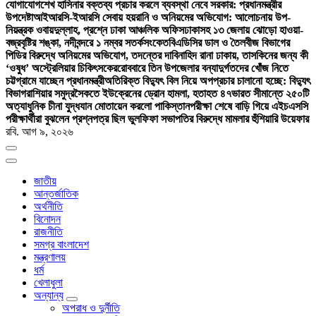
যোগাযোগ
শেখ হাসিনার বক্তব্য প্রচার করলে ব্যবস্থা নেবে সরকার: প্রধানমন্ত্রীর
উপদেষ্টা
আইআরসি-ইআরসি সেবায় হয়রানি ও অনিয়মের অভিযোগ: আলোচনায় উপ-
নিয়ন্ত্রক ওবায়দুল্লাহ, প্রশ্নে ঢাকা আঞ্চলিক অফিস
ঢাকাসহ ১৩ জেলায় ঝোড়ো হাওয়া-
বজ্রবৃষ্টির শঙ্কা, নদীবন্দরে ১ নম্বর সতর্কসংকেত
বিএডিসির ডাল ও তৈলবীজ বিভাগের
পিডির বিরুদ্ধে অনিয়মের অভিযোগ, তদন্তের দাবি
নাহিদ রানা ঢাকায়, তাসকিনের জন্য কী
‘ওষুধ’ অস্ট্রেলিয়ার চিকিৎসকের
রোববারে তিন উপজেলার বন্যাদুর্গতদের খোঁজ নিতে
চট্টগ্রামে যাচ্ছেন প্রধানমন্ত্রী
অতিরিক্ত বিদ্যুৎ বিল নিয়ে অপপ্রচার চালানো হচ্ছে: বিদ্যুৎ
বিভাগ
রাশিয়ার সমুদ্রসৈকতে ইউক্রেনের ড্রোন হামলা, হতাহত ৪৭
ভারত সীমান্তে ২৫০টি
অত্যাধুনিক চীনা যুদ্ধযান মোতায়েন করলো পাকিস্তান
পরীক্ষা শেষে বাড়ি গিয়ে এইচএসসি
পরীক্ষার্থীরা বুঝলেন প্রশ্নপত্র ছিল ভুল
ফিফা সভাপতির বিরুদ্ধে মামলার হুঁশিয়ারি উয়েফার
রবি. আগ ৯, ২০২৬
জাতীয়
আন্তর্জাতিক
অর্থনীতি
বিনোদন
রাজনীতি
সমগ্র বাংলাদেশ
মন্ত্রণালয়
ধর্ম
খেলাধুলা
অন্যান্য
অপরাধ ও দুর্নীতি