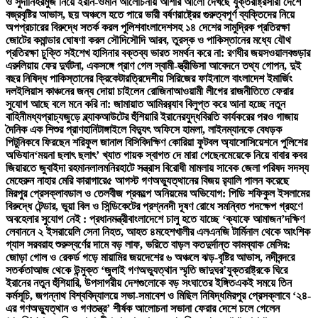
ও সুদানি
হরমুজ নিয়ে ইরান-ওমান আলোচনায় আশার আলো দেখছে যুক্তরাষ্ট্র
সারা দেশে
বজ্রবৃষ্টির আভাস, ছয় অঞ্চলে হতে পারে ভারী বর্ষণ
রাষ্ট্রের গুরুত্বপূর্ণ ব্যক্তিদের নিয়ে
অপপ্রচারের বিরুদ্ধে সতর্ক করল পুলিশ
বাংলাদেশসহ ১৪ দেশের সামুদ্রিক প্রতিরক্ষা
জোটের কমান্ডার ঘোষণা করল সৌদি
সৌদি আরব, তুরস্ক ও পাকিস্তানের মধ্যে যৌথ
প্রতিরক্ষা চুক্তি সই
শেখ হাসিনার বক্তব্য ভারত সমর্থন করে না: রণধীর জয়সওয়াল
বগুড়ার
এরুলিয়ায় ফের দুর্ঘটনা, একসঙ্গে প্রাণ গেল স্বামী-স্ত্রী
ভিসা আবেদনে তথ্য গোপন, দুই
বছর নিষিদ্ধ পাকিস্তানের ক্রিকেটার
ত্রিদেশীয় সিরিজের ফাইনালে বাংলাদেশ ইমার্জিং
দল
ইলিয়াস কাঞ্চনের জন্য দোয়া চাইলেন রোজিনা
আওয়ামী লীগের রাজনীতিতে ফেরার
সুযোগ আছে বলে মনে করি না: জামায়াত আমির
র‍্যাব বিলুপ্ত করে আনা হচ্ছে নতুন
বাহিনী
মধ্যপ্রাচ্যজুড়ে ব্ল্যাকআউটের হুঁশিয়ারি ইরানের
যুদ্ধবিরতি কার্যকরের পরও গাজায়
দৈনিক এক শিশুর প্রাণহানি
টাঙ্গাইলে বিদ্যুৎ অফিসে হামলা, লাইনম্যানকে বেধড়ক
পিটুনি
কবে ফিরছেন শরিফুল জানাল বিসিবি
দক্ষিণ কোরিয়া ফুটবল অ্যাসোসিয়েশনে পুলিশের
অভিযান
‘ময়না ছলাৎ ছলাৎ’ খ্যাত গায়ক স্বাগত দে মারা গেছেন
মেয়েকে নিয়ে বাবার কবর
জিয়ারতে জুবাইদা রহমান
লালমনিরহাটে সন্ত্রাস বিরোধী মামলায় সাবেক জেলা পরিষদ সদস্য
মেহেরুন নাহার মেরি কারাগারে
৫ আগস্ট গণঅভ্যুত্থানের বিজয় র‍্যালি পালন করেছে
মিরপুর প্রেসক্লাব
ডাল ও তেলবীজ প্রকল্পে অনিয়মের অভিযোগ: পিডি শফিকুল ইসলামের
বিরুদ্ধে টেন্ডার, ভুয়া বিল ও সিন্ডিকেটের প্রশ্ন
নদী দূষণ রোধে সমন্বিত পদক্ষেপ গ্রহণে
অবহেলার সুযোগ নেই : প্রধানমন্ত্রী
বাংলাদেশে চালু হতে যাচ্ছে ‘ক্যাফে আমাজন’
দক্ষিণ
লেবাননে ২ ইসরায়েলি সেনা নিহত, আহত ৪
মহেশখালীর এলএনজি টার্মিনাল থেকে আংশিক
গ্যাস সরবরাহ শুরু
স্বর্ণের দামে বড় লাফ, ভরিতে বাড়ল কত
দুর্দান্ত কামব্যাক মেসির:
জোড়া গোল ও রেকর্ড গড়ে মায়ামির জয়
দেশের ৬ অঞ্চলে ঝড়-বৃষ্টির আভাস, নদীবন্দরে
সতর্কতা
আজ থেকে উন্মুক্ত ‘জুলাই গণঅভ্যুত্থান স্মৃতি জাদুঘর’
যুক্তরাষ্ট্রকে ঘিরে
ইরানের নতুন হুঁশিয়ারি, উপসাগরীয় দেশগুলোকে বড় সংঘাতের ইঙ্গিত
একই সময়ে তিন
কর্মসূচি, জগন্নাথ বিশ্ববিদ্যালয়ে সভা-সমাবেশ ও মিছিল নিষিদ্ধ
মিরপুর প্রেসক্লাবে ‘২৪-
এর গণঅভ্যুত্থান ও গণতন্ত্র’ শীর্ষক আলোচনা সভা
না ফেরার দেশে চলে গেলেন