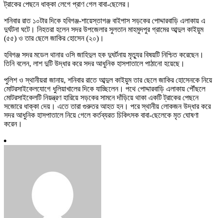
ট্রাকের পেছনে ধাক্কা লেগে প্রাণ গেল বাবা-ছেলের।
শনিবার রাত ১০টার দিকে হবিগঞ্জ-শায়েস্তাগঞ্জ বাইপাস সড়কের পোদ্দারবাড়ি এলাকায় এ
দুর্ঘটনা ঘটে। নিহতরা হলেন সদর উপজেলার সুলতান মাহমুদপুর গ্রামের আব্দুল কাইয়ুম
(৫৫) ও তার ছেলে জাকির হোসেন (২০)।
হবিগঞ্জ সদর মডেল থানার ওসি জাহিদুল হক দুঘর্টনায় মৃত্যুর বিষয়টি নিশ্চিত করেছেন।
তিনি বলেন, লাশ দুটি উদ্ধার করে সদর আধুনিক হাসপাতালে পাঠানো হয়েছে।
পুলিশ ও স্থানীয়রা জানায়, শনিবার রাতে আব্দুল কাইয়ুম তার ছেলে জাকির হোসেনকে নিয়ে
মোটরসাইকেলযোগে ধুলিয়াখালের দিকে যাচ্ছিলেন। পথে পোদ্দারবাড়ি এলাকায় পৌঁছলে
মোটরসাইকেলটি নিয়ন্ত্রণ হারিয়ে সড়কের সামনে দাঁড়িয়ে থাকা একটি ট্রাকের পেছনে
সজোরে ধাক্কা দেয়। এতে তারা গুরুতর আহত হন। পরে স্থানীয় লোকজন উদ্ধার করে
সদর আধুনিক হাসপাতালে নিয়ে গেলে কর্তব্যরত চিকিৎসক বাবা-ছেলেকে মৃত ঘোষণা
করেন।