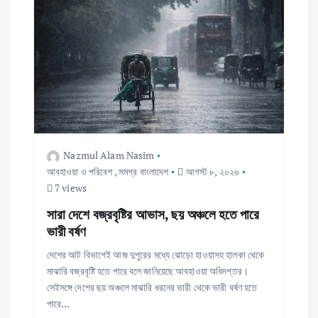
a
v
i
g
a
Nazmul Alam Nasim
আবহাওয়া ও পরিবেশ
,
সমগ্র বাংলাদেশ
আগস্ট ৮, ২০২৬
t
7 views
i
সারা দেশে বজ্রবৃষ্টির আভাস, ছয় অঞ্চলে হতে পারে
ভারী বর্ষণ
o
দেশের আট বিভাগেই আজ দুপুরের মধ্যে ঝোড়ো হাওয়াসহ হালকা থেকে
মাঝারি বজ্রবৃষ্টি হতে পারে বলে জানিয়েছে আবহাওয়া অধিদপ্তর।
n
সেইসঙ্গে দেশের ছয় অঞ্চলে মাঝারি ধরনের ভারী থেকে ভারী বর্ষণ হতে
পারে…