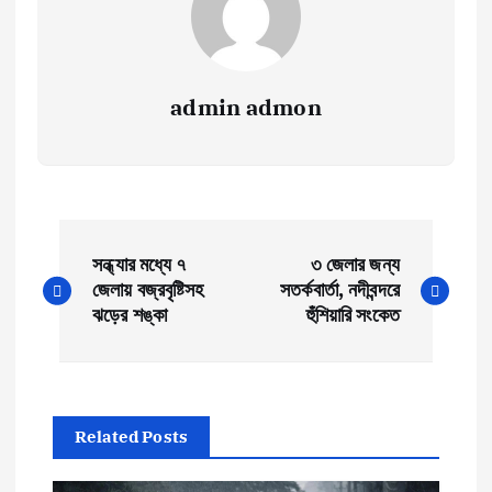
admin admon
P
সন্ধ্যার মধ্যে ৭
৩ জেলার জন্য
o
জেলায় বজ্রবৃষ্টিসহ
সতর্কবার্তা, নদীবন্দরে
ঝড়ের শঙ্কা
হুঁশিয়ারি সংকেত
s
t
Related Posts
n