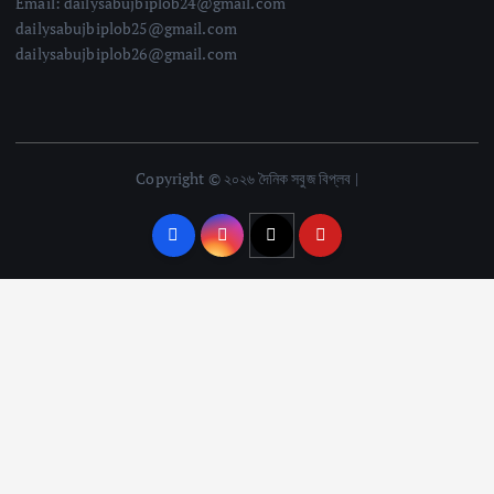
Email: dailysabujbiplob24@gmail.com
dailysabujbiplob25@gmail.com
dailysabujbiplob26@gmail.com
Copyright © ২০২৬ দৈনিক সবুজ বিপ্লব |