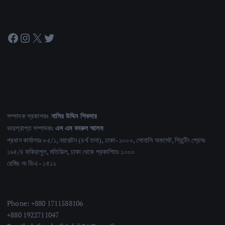
Facebook
Instagram
X
Twitter
সম্পাদক প্রকাশকঃ
নাসির উদ্দিন শিকদার
ভারপ্রাপ্ত সম্পাদকঃ
এস এম বদরুল আলম
প্রধান কার্যালয়ঃ ৮৫/১, নয়াপল্টন (৪র্থ তলা), ঢাকা- ১০০০, সোনালি অফসেট, প্রিন্টিং প্রেসঃ
১৯৪/৪ ফকিরাপুল, মতিঝিল, ঢাকা থেকে প্রকাশিতঃ ১০০০
রেজিঃ নং ডিএ - ১৪১২
Phone: +880 1711588106
+880 1922711047