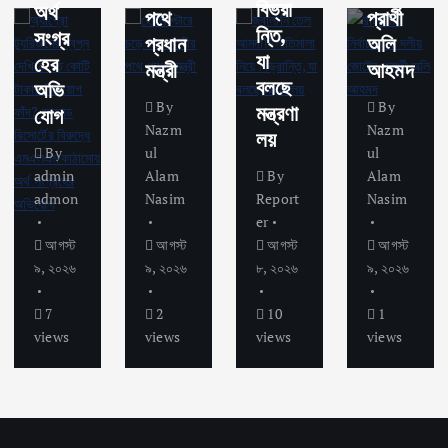
বিভ্রা
অর্থ
পথে
প্রার্থী
ন্তি,
সংগ্র
প্রধান
অলি
যা
হের
মন্ত্রী
আহমদ
বলছে
অভি
By
By
মন্ত্রণা
যোগ
Nazm
Nazm
লয়
By
ul
ul
admin
Alam
By
Alam
admon
Nasim
Report
Nasim
er
আগস্ট
আগস্ট
আগস্ট
আগস্ট
৯, ২০২৬
৯, ২০২৬
৮, ২০২৬
৯, ২০২৬
7
2
10
1
views
views
views
views