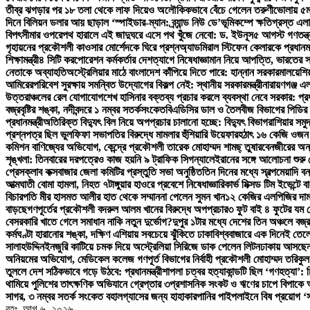
তীব্র ঝগড়ার পর ১৮ তলা থেকে লাফ দিয়েও অলৌকিকভাবে বেঁচে গেলেন তরুণী
ভোলায় ৫ম 
দিনে বিলিয়ন ডলার আয় ছাড়াল ‘স্পাইডার-ম্যান: ব্র্যান্ড নিউ ডে’
ভূমিকম্পে ক্ষতিগ্রস্ত 
বিপৎসীমার ওপরে
পথ হারালে এই জাদুঘরে এসে পথ খুঁজে নেবো: ড. ইউনূস
৫ আগস্ট গণতন্ত্র
গৃহায়নের প্রকৌশলী কাওসার মোর্শেদকে ঘিরে প্রশ্ন
অ্যাডমিরাল স্টিফেন কেলারকে প্রধানমন
শিক্ষামন্ত্রী
৪ সিটি করপোরেশন কর্মকর্তার দেশত্যাগে নিষেধাজ্ঞা
মান নিয়ে আপত্তি, ভারতের স
নেতাকে অব্যাহতি
অস্ট্রেলিয়ার মাঠে বাংলাদেশ কাঁপিয়ে দিতে পারে: হান্নান সরকার
মালয়েশিয়া
আমিরের
পরিবেশ সুরক্ষায় সমন্বিত উদ্যোগের বিকল্প নেই: স্থানীয় সরকারমন্ত্রী
নারায়ণগঞ্জ 
উত্তরাঞ্চলের রেল যোগাযোগ
শেখ হাসিনার বক্তব্য প্রচার করলে ব্যবস্থা নেবে সরকার: প্রধান
বজ্রবৃষ্টির শঙ্কা, নদীবন্দরে ১ নম্বর সতর্কসংকেত
বিএডিসির ডাল ও তৈলবীজ বিভাগের পিডির 
প্রধানমন্ত্রী
অতিরিক্ত বিদ্যুৎ বিল নিয়ে অপপ্রচার চালানো হচ্ছে: বিদ্যুৎ বিভাগ
রাশিয়ার সম
প্রশ্নপত্র ছিল ভুল
ফিফা সভাপতির বিরুদ্ধে মামলার হুঁশিয়ারি উয়েফার
হঠাৎ ১৬ কেজি ওজন 
কমিশন বাণিজ্যের অভিযোগ, কেন্দ্রে প্রকৌশলী তারেক মোহাম্মদ শামছ্ তুষার
বেনজীরের অন্য 
শৃঙ্খলা: তিনবারের দরপত্রেও কাজ হয়নি ৯ ট্রাফিক সিগন্যালে
ইরানের সঙ্গে আলোচনা শুরু 
প্রেসক্লাব কক্সবাজার জেলা কমিটির প্রস্তুতি সভা অনুষ্ঠিত
তিন দিনের মধ্যে স্বল্পমেয়াদি 
আত্মঘাতী বোমা হামলা, নিহত ৭
টাঙ্গুয়ার হাওরে প্রবেশে নিষেধাজ্ঞা
রিকার্ভ মিক্সড টিম ইভেন্টে 
বিচারপতি মীর হাসমত আলীর হাত থেকে সম্মাননা পেলেন সুমন খান
১২ কেজির এলপিজির দাম
বাড়ছে
গণপূর্তের প্রকৌশলী বদরুল আলম খানের বিরুদ্ধে অপপ্রচার
৩ ফুট বাই ৪ ফুটের যম 
বেসরকারি খাতে গেলে সমাধান নাকি নতুন দুর্ভোগ?
দুপুর ১টার মধ্যে দেশের তিন অঞ্চলে বজ্রব
কর্মঘণ্টা হারানোর শঙ্কা, দক্ষিণ এশিয়ায় সবচেয়ে ঝুঁকিতে ঢাকা
বিশ্ববাজারে এক দিনেই তেল
সালাহউদ্দিন
ইনজুরি কাটিয়ে চমক দিয়ে অস্ট্রেলিয়া সিরিজে ডাক পেলেন লিটন
ঢাকায় আসছেন প
অনিয়মের অভিযোগ, মেডিকেল কলেজ গণপূর্ত বিভাগের নির্বাহী প্রকৌশলী মোহাম্মদ তরিকুল 
তুললে দেশ সঠিকভাবে গড়ে উঠবে: প্রধানমন্ত্রী
শাপলা চত্বর হত্যাকান্ডটি ছিল ‘গণহত্যা’:
থামিয়ে পুলিশের তাৎক্ষণিক অভিযানে গ্রেপ্তার ৩
প্রশাসনিক সংকট ও ঋণের চাপে বিপাকে
সাগর, ৩ নম্বর সতর্ক সংকেত বহাল
গ্যাসের জন্য হাহাকার
পানির পাইপলাইনে বিষ প্রয়োগ ‘সা
বৃহঃ. আগ ৬, ২০২৬