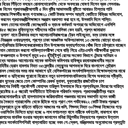
 বিয়ের পিঁড়িতে বসছেন রোনালদো
রেসলিং থেকে অবসরের ঘোষণা দিলেন ব্রক লেসনার
৬
নিলেন প্রধানমন্ত্রী
আগামী ৫ দিন বৃষ্টির আভাস
ভারী বৃষ্টিতে আবারও তিস্তার পানি
 হাজার শিক্ষার্থীর জন্য গণভোজ
২১ কোটি টাকার সম্পদ আড়াই কোটিতে বিক্রির অভিযোগ,
করলেন প্রধানমন্ত্রী
শিক্ষাঙ্গনে সন্ত্রাস বরদাশত করা হবে না, উসকানি দিলে শাস্তি:
রে কমল তেলের দাম
নারী কেলেঙ্কারি ও ব্যাংক কর্মকর্তা অপহরণের অভিযোগে এনসিপি
া
৫৫ বছরেও মুক্তিযুদ্ধে শহীদদের সঠিক তালিকা কেন হয়নি, প্রশ্ন জামায়াত
৩% দুলাল’ নামে ঠিকাদার মহলে আলোচনা
সিরাজগঞ্জে ট্রেন লাইনচ্যুত, বন্ধ ঢাকার সঙ্গে
ত্রক ওবায়দুল্লাহ, প্রশ্নে ঢাকা আঞ্চলিক অফিস
ঢাকাসহ ১৩ জেলায় ঝোড়ো হাওয়া-
স্ট্রেলিয়ার চিকিৎসকের
রোববারে তিন উপজেলার বন্যাদুর্গতদের খোঁজ নিতে চট্টগ্রামে যাচ্ছেন
দ্ধযান মোতায়েন করলো পাকিস্তান
পরীক্ষা শেষে বাড়ি গিয়ে এইচএসসি পরীক্ষার্থীরা বুঝলেন
া ফখরুল
হাম ও উপসর্গে মৃত্যু ৮৫০ ছুঁইছুঁই
পূর্ব রেলের সংকেত বিভাগে টেন্ডার অনিয়ম ও
 মধ্যে আবারও আলোচনায় সাবেক কাস্টমস কমিশনার হাফিজুর রহমান
রাজধানীর সড়কে
হিনীর ড্রোন হামলায় নিহত ৩৫
কেন্দ্রীয় নেতৃবৃন্দের আগমনকে ঘিরে বাংলাদেশ সেন্ট্রাল
বানল নেভানোর সময় মাঝ আকাশে দুই হেলিকপ্টারের সংঘর্ষ
পাকিস্তানে বিক্ষোভস্থলের মাঝে
কঙ্গনা ও হৃত্বিকের পুরোনো বিরোধে নতুন ডালপালা
সাংবাদিকতায় বিশেষ অবদানের স্বীকৃতি,
ান যুদ্ধের জেরে তেল কোম্পানির রেকর্ড মুনাফা, যুক্তরাষ্ট্রে রাজনৈতিক চাপ
াগের নির্বাহী প্রকৌশলী মোহাম্মদ তরিকুল ইসলামকে ঘিরে প্রশ্ন
বিদ্যুৎ বিতরণের দায়িত্ব
্রচেষ্টায় ৪-৫ বছরেই অর্থনীতিতে ইতিবাচক পরিবর্তন সম্ভব: প্রধানমন্ত্রী
তীব্র গরমে
জার
সোনারগাঁয়ে দুই হাসপাতালকে জরিমানা
টানা পঞ্চমবার সাফের সভাপতি হলেন কাজী
জার সৈকতে প্যারাসেলিং থেকে ছিটকে পড়ে প্রাণ গেল পর্যটকের
২২ কোটি টাকার প্রকল্পে
ানুষ
গ্রামে ঢুকে বাড়িতে বাড়িতে আগুনের পর গুলি, শিশুসহ নিহত ৩০
শিশুরা নিজেদের গড়ে
ের ওয়াশিংটন ডিসিতে ছাড়া হচ্ছে ৬ লাখ মশা
চলন্ত বাসে নারীকে ধর্ষণচেষ্টা, মাঝপথে বাস
য়ালাদের মানবিক হওয়ার আহ্বান জানালেন মনিরা মিঠু
গভীর নিম্নচাপের প্রভাবে উত্তাল
ন্দরে সতর্কতা
শিগগিরই বাস্তবায়িত হচ্ছে নবম পে-স্কেল, মন্ত্রিসভায় অনুমোদনের প্রস্তুতি