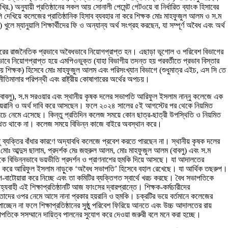
.) অনুযায়ী প্রতিষ্ঠানের সকল আয় সোনালী পেমেন্ট গেটওয়ে বা নির্ধারিত ব্যাংক হিসাবের
ুলি দেখিয়ে কলেজের প্রাতিষ্ঠানিক হিসাব ব্যবহার না করে শিক্ষক মোঃ মাহফুজুল আলম ও স.ম
 ম্যানুয়ালি শিক্ষার্থীদের ফি ও অন্যান্য অর্থ সংগ্রহ করছেন, যা সম্পূর্ণ অবৈধ এবং অর্থ
সরকারের রাজনৈতিক প্রভাবে অবৈধভাবে নিয়োগপ্রাপ্ত হন। এছাড়া ভূগোল ও পরিবেশ বিভাগের
বে নিয়োগপ্রাপ্ত হয়ে এমপিওভুক্ত (যাহা বিভাগীয় তদন্ত হয় পরবর্তীতে প্রভাব বিস্তার
৩য় শিক্ষক) হিসেবে মোঃ মাহফুজুল আলম এবং পরিসংখ্যান বিভাগে (শুধুমাত্র এইচ, এস সি তে
তিমালার পরিপন্থী এবং রাষ্ট্রীয় কোষাগারের অর্থের অপচয়।
 (বাবলু), স.ম সরওয়ার এবং স্থানীয় কৃষক দলের সভাপতি আরিফুল ইসলাম নান্নু কলেজে এক
বে হয়রানি ও অর্থ দাবি করে আসছেন। ফলে ২০২৪ সালের ৫ই আগস্টের পর থেকে নিয়মিত
 নিচে নেমে এসেছে। কিন্তু প্রতিদিন কলেজ সময়ে কোন ছাত্র-ছাত্রী উপস্থিতি ও নিয়মিত
থিত থাকে না। কলেজ সময়ে বিভিন্ন কাজে বাইরে অবস্থান করে।
াধু ব্যক্তির বাঁধার কারণে অদ্যাবধি কলেজে প্রবেশ করতে পারছেন না। স্থানীয় কৃষক দলের
মোঃ আব্দুস ছালাম, প্রদর্শক মেঃ জহুরুল আলম, মোঃ মাহফুজুল আলম (বাবলু) এবং স.ম
কে বিভিন্নভাবে ভয়ভীতি প্রদর্শন ও প্রাণনাশের হুমকি দিয়ে আসছে। যা আদালতের
 অমান্য করে আরিফুল ইসলাম নাড়ুকে ‘অবৈধ সভাপতি’ হিসেবে বহাল রেখেছে। যা আর্থিক তছরুপ।
গ-বাটোয়ারা করে নিচ্ছে এবং তা কমিটির ব্যক্তিগত স্বার্থে খরচ করছে। বৈধ সভাপতিকে
ী এই শিক্ষাপ্রতিষ্ঠানটি আজ ফাংসের দ্বারপ্রান্তে। শিক্ষক-কর্মচারীদের
ই তাদের ওপর নেমে আসে নানা প্রকার হয়রানি ও হুমকি। চক্রটির ভয়ে বর্তমানে কলেজের
্ছেন না ফলে শিক্ষাপ্রতিষ্ঠানের সুষ্ঠু পরিবেশ ফিরিয়ে আনতে এবং উচ্চ আদালতের রায়
সভাপতিকে সসম্মানে দায়িত্ব পালনের সুযোগ করে দেওয়া জরুরী বলে মনে করা হচ্ছে।