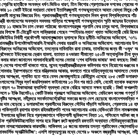
শ্রেণির ছাত্রীকে সংঘবদ্ধ ধর্ষণ-ভিডিও ধারণ, তিন কিশোর গ্রেপ্তার
এক দশকের প্রেমের পর
এলাকায় ১০ কোটি ইউরো সহায়তা ঘোষণা ইতালির
জুলাই গণঅভ্যুত্থানে আহত যোদ্ধা মিতুর খোঁজ 
কামী মানুষের বিজয়ের দিন: প্রধানমন্ত্রী
জুলাই গণঅভ্যুত্থান দিবস খুলনা বিশ্ববিদ্যালয়ে পাঁচ
্ত্রী বাংলাদেশের অবস্থান সবসময় শান্তির পক্ষে
জুলাই গণঅভ্যুত্থান স্মৃতি জাদুঘর উদ্বোধন 
াড়ে ১১ হাজার টন চাল ফেরত পাঠাচ্ছে বাংলাদেশ
হরমুজ প্রণালি ফের চালুর আশা, বিশ্ববাজা
র বিপক্ষে টি-টোয়েন্টি দলে সাব্বির
মারা গেছেন ‘স্পাইডার-ম্যান’ খ্যাত অভিনেত্রী মেরি রিভের
এলজিইডির নির্বাহী প্রকৌশলী আহসানুজ্জামান দুলালকে ঘিরে দুর্নীতি-অনিয়মের অভিযোগ, ‘
মন্ত্রীর উপদেষ্টা
আইআরসি-ইআরসি সেবায় হয়রানি ও অনিয়মের অভিযোগ: আলোচনায় উপ-নিয়ন্
বিরুদ্ধে অনিয়মের অভিযোগ, তদন্তের দাবি
নাহিদ রানা ঢাকায়, তাসকিনের জন্য কী ‘ওষুধ’ অ
ুদ্রসৈকতে ইউক্রেনের ড্রোন হামলা, হতাহত ৪৭
ভারত সীমান্তে ২৫০টি অত্যাধুনিক চীনা যু
কমার কারণ জানালেন সালমান
বিরোধী দলের নেতারা ‘শেখ হাসিনার ভাষায়’ কথা বলছেন: মির্জ
দেশের পাসপোর্ট থাকতে পারে, সন্দেহ স্বরাষ্ট্রমন্ত্রীর
দুদক কমিশনার পদে নিয়োগের গুঞ্জনের
সোমবার: ট্রাম্প
বাড়তে পারে মন্ত্রিসভার আকার, বদলাতে পারে দায়িত্ব
সুদানের আদালতে সেনাবা
বন্যার আশঙ্কা, প্লাবিত হতে পারে যেসব জেলা
জুলাইয়ে রেমিট্যান্স এসেছে ২৮৫ কোটি ডলার
দা
বাংলাদেশের শিমুর স্বর্ণ জয়
বিশ্বকাপ ফাইনালের ১৩ দিন পর মাঠে মেসি, নেমেই হতবাক করলেন
 বাড়ল ৭০ টাকা
আমরা ফ্যাসিস্ট ব্যবস্থা থেকে বেরিয়ে আসতে সক্ষম হয়েছি : মির্জা ফখরুল
ইর
সেলে ৮ ইঞ্চি টয়লেট
২২ কোটি টাকার প্রকল্পে অনিয়মের অভিযোগ: মেডিকেল কলেজ গণপূর্ত বিভ
ৃষ্টির আশঙ্কা, নদীবন্দরে সতর্কতা
অস্ট্রেলিয়া সফরের জন্য দেশ ছেড়েছে বাংলাদেশ
সমন্বিত প
ের দাম বেড়েছে ১ ডলার
অবৈধ প্রবাসীদের বিরুদ্ধে সৌদির সাঁড়াশি অভিযান, গ্রেফতার ১৪ হা
াকিস্তানি র‍্যাপার হাসান রহিম
রাষ্ট্রপতি পদের আলোচনায় এবার হেভিওয়েট তিন নাম
কক্সবা
ইসলামের ভূমিকা নিয়ে প্রশ্ন
জাপানে শক্তিশালী ভূমিকম্পে নিহত ১৩, শপিংমলে আটকা বহু ম
 চিফ প্রসিকিউটর
লোহিত সাগর হয়ে বিকল্প রুটে জ্বালানি রফতানি অব্যাহত সৌদির
যুক্তরাষ্ট্র
 আল নাসর
শেয়ারবাজার কারসাজি: সাকিবসহ ১৫ জনের মামলার তদন্ত প্রতিবেদন পেছাল
বাড়িও
বভার্সিভ অ্যাক্টিভিটিজ’: এসপি মাসুদ
দুপুরের মধ্যে দেশের ৮ অঞ্চলে বজ্রবৃষ্টির আশঙ্কা, নদীব