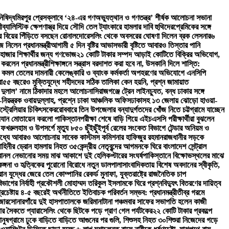
িষিদ্ধ
মিরপুর প্রেসক্লাবে ‘২৪-এর গণঅভ্যুত্থান ও গণতন্ত্র’ শীর্ষক আলোচনা সভা
না
ী
ব্যালিস্টিক ক্ষেপণাস্ত্র দিয়ে সৌদি তেল ট্যাংকারে হামলার দাবি হুথিদের
প্রেমিকের সঙ্গে
 বিয়ের পিঁড়িতে বসছেন রোনালদো
রেসলিং থেকে অবসরের ঘোষণা দিলেন ব্রক লেসনার
৬
নিলেন প্রধানমন্ত্রী
আগামী ৫ দিন বৃষ্টির আভাস
ভারী বৃষ্টিতে আবারও তিস্তার পানি
 হাজার শিক্ষার্থীর জন্য গণভোজ
২১ কোটি টাকার সম্পদ আড়াই কোটিতে বিক্রির অভিযোগ,
করলেন প্রধানমন্ত্রী
শিক্ষাঙ্গনে সন্ত্রাস বরদাশত করা হবে না, উসকানি দিলে শাস্তি:
রে কমল তেলের দাম
নারী কেলেঙ্কারি ও ব্যাংক কর্মকর্তা অপহরণের অভিযোগে এনসিপি
া
৫৫ বছরেও মুক্তিযুদ্ধে শহীদদের সঠিক তালিকা কেন হয়নি, প্রশ্ন জামায়াত
৩% দুলাল’ নামে ঠিকাদার মহলে আলোচনা
সিরাজগঞ্জে ট্রেন লাইনচ্যুত, বন্ধ ঢাকার সঙ্গে
ত্রক ওবায়দুল্লাহ, প্রশ্নে ঢাকা আঞ্চলিক অফিস
ঢাকাসহ ১৩ জেলায় ঝোড়ো হাওয়া-
স্ট্রেলিয়ার চিকিৎসকের
রোববারে তিন উপজেলার বন্যাদুর্গতদের খোঁজ নিতে চট্টগ্রামে যাচ্ছেন
দ্ধযান মোতায়েন করলো পাকিস্তান
পরীক্ষা শেষে বাড়ি গিয়ে এইচএসসি পরীক্ষার্থীরা বুঝলেন
া ফখরুল
হাম ও উপসর্গে মৃত্যু ৮৫০ ছুঁইছুঁই
পূর্ব রেলের সংকেত বিভাগে টেন্ডার অনিয়ম ও
 মধ্যে আবারও আলোচনায় সাবেক কাস্টমস কমিশনার হাফিজুর রহমান
রাজধানীর সড়কে
হিনীর ড্রোন হামলায় নিহত ৩৫
কেন্দ্রীয় নেতৃবৃন্দের আগমনকে ঘিরে বাংলাদেশ সেন্ট্রাল
বানল নেভানোর সময় মাঝ আকাশে দুই হেলিকপ্টারের সংঘর্ষ
পাকিস্তানে বিক্ষোভস্থলের মাঝে
কঙ্গনা ও হৃত্বিকের পুরোনো বিরোধে নতুন ডালপালা
সাংবাদিকতায় বিশেষ অবদানের স্বীকৃতি,
ান যুদ্ধের জেরে তেল কোম্পানির রেকর্ড মুনাফা, যুক্তরাষ্ট্রে রাজনৈতিক চাপ
াগের নির্বাহী প্রকৌশলী মোহাম্মদ তরিকুল ইসলামকে ঘিরে প্রশ্ন
বিদ্যুৎ বিতরণের দায়িত্ব
্রচেষ্টায় ৪-৫ বছরেই অর্থনীতিতে ইতিবাচক পরিবর্তন সম্ভব: প্রধানমন্ত্রী
তীব্র গরমে
জার
সোনারগাঁয়ে দুই হাসপাতালকে জরিমানা
টানা পঞ্চমবার সাফের সভাপতি হলেন কাজী
জার সৈকতে প্যারাসেলিং থেকে ছিটকে পড়ে প্রাণ গেল পর্যটকের
২২ কোটি টাকার প্রকল্পে
ানুষ
গ্রামে ঢুকে বাড়িতে বাড়িতে আগুনের পর গুলি, শিশুসহ নিহত ৩০
শিশুরা নিজেদের গড়ে