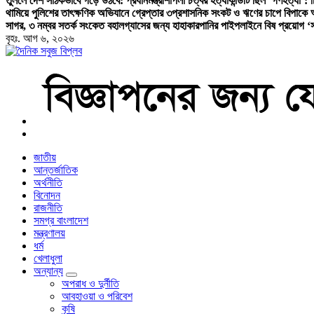
তুললে দেশ সঠিকভাবে গড়ে উঠবে: প্রধানমন্ত্রী
শাপলা চত্বর হত্যাকান্ডটি ছিল ‘গণহত্যা’:
থামিয়ে পুলিশের তাৎক্ষণিক অভিযানে গ্রেপ্তার ৩
প্রশাসনিক সংকট ও ঋণের চাপে বিপাকে
সাগর, ৩ নম্বর সতর্ক সংকেত বহাল
গ্যাসের জন্য হাহাকার
পানির পাইপলাইনে বিষ প্রয়োগ ‘সা
বৃহঃ. আগ ৬, ২০২৬
বাংলা নিউজ পেপার
জাতীয়
আন্তর্জাতিক
অর্থনীতি
বিনোদন
রাজনীতি
সমগ্র বাংলাদেশ
মন্ত্রণালয়
ধর্ম
খেলাধুলা
অন্যান্য
অপরাধ ও দুর্নীতি
আবহাওয়া ও পরিবেশ
কৃষি