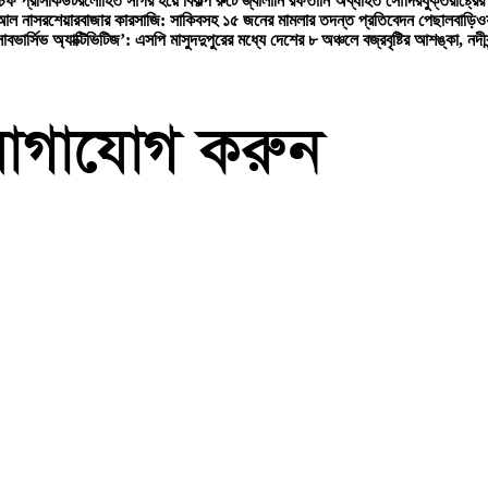
 চিফ প্রসিকিউটর
লোহিত সাগর হয়ে বিকল্প রুটে জ্বালানি রফতানি অব্যাহত সৌদির
যুক্তরাষ্ট্র
 আল নাসর
শেয়ারবাজার কারসাজি: সাকিবসহ ১৫ জনের মামলার তদন্ত প্রতিবেদন পেছাল
বাড়িও
বভার্সিভ অ্যাক্টিভিটিজ’: এসপি মাসুদ
দুপুরের মধ্যে দেশের ৮ অঞ্চলে বজ্রবৃষ্টির আশঙ্কা, নদীব