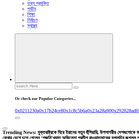
তথ্য প্রযুক্তি
পর্যটন
শিক্ষা
নির্বাচন
স্বাস্থ্য
Search
for:
Or check our Popular Categories...
0x0211230a
0x17b24ce8
0x1c8c5b6a
0x23a28a90
0x292828ad
0
Trending News:
যুক্তরাষ্ট্রকে ঘিরে ইরানের নতুন হুঁশিয়ারি, উপসাগরীয় দেশগুলোকে 
ফেরার দেশে চলে গেলেন ‘গজনি’খ্যাত অভিনেতা প্রদীপ রাওয়াত
সাবেক যুগ্মসচিব জগলুল প