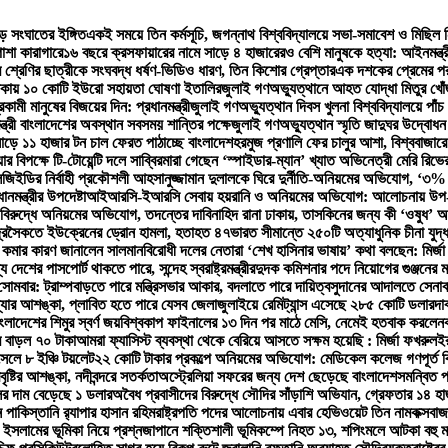
বড় সংঘাতের ইঙ্গিত
একই সময়ে তিন কর্মসূচি, জগন্নাথ বিশ্ববিদ্যালয়ে সভা-সমাবেশ ও মিছিল ন
াশা কারাগারে
১৬ বছরে ক্রসফায়ারের নামে সাড়ে ৪ হাজারেরও বেশি মানুষকে হত্যা: আইনমন্ত্র
শ্রেণির ছাত্রীকে সংঘবদ্ধ ধর্ষণ-ভিডিও ধারণ, তিন কিশোর গ্রেপ্তার
এক দশকের প্রেমের পর
এলাকায় ১০ কোটি ইউরো সহায়তা ঘোষণা ইতালির
জুলাই গণঅভ্যুত্থানে আহত যোদ্ধা মিতুর খোঁজ 
কামী মানুষের বিজয়ের দিন: প্রধানমন্ত্রী
জুলাই গণঅভ্যুত্থান দিবস খুলনা বিশ্ববিদ্যালয়ে পাঁচ
্ত্রী বাংলাদেশের অবস্থান সবসময় শান্তির পক্ষে
জুলাই গণঅভ্যুত্থান স্মৃতি জাদুঘর উদ্বোধন 
াড়ে ১১ হাজার টন চাল ফেরত পাঠাচ্ছে বাংলাদেশ
হরমুজ প্রণালি ফের চালুর আশা, বিশ্ববাজা
র বিপক্ষে টি-টোয়েন্টি দলে সাব্বির
মারা গেছেন ‘স্পাইডার-ম্যান’ খ্যাত অভিনেত্রী মেরি রিভের
এলজিইডির নির্বাহী প্রকৌশলী আহসানুজ্জামান দুলালকে ঘিরে দুর্নীতি-অনিয়মের অভিযোগ, ‘
মন্ত্রীর উপদেষ্টা
আইআরসি-ইআরসি সেবায় হয়রানি ও অনিয়মের অভিযোগ: আলোচনায় উপ-নিয়ন্
বিরুদ্ধে অনিয়মের অভিযোগ, তদন্তের দাবি
নাহিদ রানা ঢাকায়, তাসকিনের জন্য কী ‘ওষুধ’ অ
ুদ্রসৈকতে ইউক্রেনের ড্রোন হামলা, হতাহত ৪৭
ভারত সীমান্তে ২৫০টি অত্যাধুনিক চীনা যু
কমার কারণ জানালেন সালমান
বিরোধী দলের নেতারা ‘শেখ হাসিনার ভাষায়’ কথা বলছেন: মির্জ
দেশের পাসপোর্ট থাকতে পারে, সন্দেহ স্বরাষ্ট্রমন্ত্রীর
দুদক কমিশনার পদে নিয়োগের গুঞ্জনের
সোমবার: ট্রাম্প
বাড়তে পারে মন্ত্রিসভার আকার, বদলাতে পারে দায়িত্ব
সুদানের আদালতে সেনাবা
বন্যার আশঙ্কা, প্লাবিত হতে পারে যেসব জেলা
জুলাইয়ে রেমিট্যান্স এসেছে ২৮৫ কোটি ডলার
দা
বাংলাদেশের শিমুর স্বর্ণ জয়
বিশ্বকাপ ফাইনালের ১৩ দিন পর মাঠে মেসি, নেমেই হতবাক করলেন
 বাড়ল ৭০ টাকা
আমরা ফ্যাসিস্ট ব্যবস্থা থেকে বেরিয়ে আসতে সক্ষম হয়েছি : মির্জা ফখরুল
ইর
সেলে ৮ ইঞ্চি টয়লেট
২২ কোটি টাকার প্রকল্পে অনিয়মের অভিযোগ: মেডিকেল কলেজ গণপূর্ত বিভ
ৃষ্টির আশঙ্কা, নদীবন্দরে সতর্কতা
অস্ট্রেলিয়া সফরের জন্য দেশ ছেড়েছে বাংলাদেশ
সমন্বিত প
ের দাম বেড়েছে ১ ডলার
অবৈধ প্রবাসীদের বিরুদ্ধে সৌদির সাঁড়াশি অভিযান, গ্রেফতার ১৪ হা
াকিস্তানি র‍্যাপার হাসান রহিম
রাষ্ট্রপতি পদের আলোচনায় এবার হেভিওয়েট তিন নাম
কক্সবা
ইসলামের ভূমিকা নিয়ে প্রশ্ন
জাপানে শক্তিশালী ভূমিকম্পে নিহত ১৩, শপিংমলে আটকা বহু ম