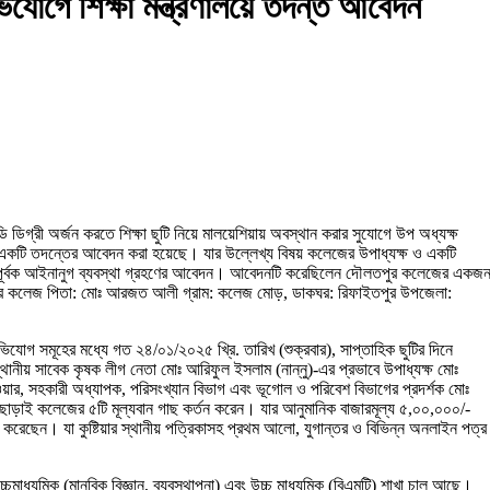
যোগে শিক্ষা মন্ত্রণালয়ে তদন্ত আবেদন
গ্রী অর্জন করতে শিক্ষা ছুটি নিয়ে মালয়েশিয়ায় অবস্থান করার সুযোগে উপ অধ্যক্ষ
াবর একটি তদন্তের আবেদন করা হয়েছে। যার উল্লেখ্য বিষয় কলেজের উপাধ্যক্ষ ও একটি
 তদন্তপূর্বক আইনানুগ ব্যবস্থা গ্রহণের আবেদন। আবেদনটি করেছিলেন দৌলতপুর কলেজের একজ
লতপুর কলেজ পিতা: মোঃ আরজত আলী গ্রাম: কলেজ মোড়, ডাকঘর: রিফাইতপুর উপজেলা:
 অভিযোগ সমূহের মধ্যে গত ২৪/০১/২০২৫ খ্রি. তারিখ (শুক্রবার), সাপ্তাহিক ছুটির দিনে
ানীয় সাবেক কৃষক লীগ নেতা মোঃ আরিফুল ইসলাম (নান্নু)-এর প্রভাবে উপাধ্যক্ষ মোঃ
ওয়ার, সহকারী অধ্যাপক, পরিসংখ্যান বিভাগ এবং ভূগোল ও পরিবেশ বিভাগের প্রদর্শক মোঃ
াড়াই কলেজের ৫টি মূল্যবান গাছ কর্তন করেন। যার আনুমানিক বাজারমূল্য ৫,০০,০০০/-
করেছেন। যা কুষ্টিয়ার স্থানীয় পত্রিকাসহ প্রথম আলো, যুগান্তর ও বিভিন্ন অনলাইন পত্র
উচ্চমাধ্যমিক (মানবিক বিজ্ঞান, ব্যবস্থাপনা) এবং উচ্চ মাধ্যমিক (বিএমটি) শাখা চালু আছে।