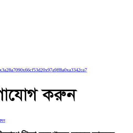
x3a28a709
0x66cf53d2
0x97a9ff8a
0xa3342ca7
বেদন