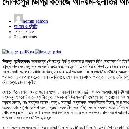
দৌলতপুর ডিগ্রি কলেজে অনিয়ম-দুর্নীতির অভি
admin admon
অপরাধ ও দুর্নীতি
মে ১৯, ২০২৬
0 Comments
Save
নিজস্ব প্রতিবেদকঃ
স্বনামধন্য দৌলতপুর ডিগ্রি কলেজের অধ্যক্ষ বিধি মোতাবেক পিএইচডি ডি
আব্দুস সালামের নেতৃত্বে কলেজটি এখন ধ্বংসের মুখে। এমন বিষয়ে শিক্ষা মন্ত্রণালয় বর
স্বার্থান্বেষী মহলের নানাবিধ অনিয়ম, সরকারি অর্থ আত্মসাৎ এবং প্রশাসনিক দুর্নীতির
প্রাক্তন ছাত্র এবং সচেতন নাগরিক হিসেবে, মোঃ নাজমুল হাসান প্রাত্তন ছাত্র, দৌ
দৌলতপুর, জেলা: কুষ্টিয়া।
যেখানে উল্লেখিত তদন্ত গুলোর মধ্যে ১. সরকারি সম্পদ লুণ্ঠন ও অর্থ আত্মসাৎ সুনির্দিষ্ট
মহামান্য হাইকোর্ট কর্তৃক স্থগিতকৃত এডহক কমিটির সভাপতি মোঃ আলতাফ হোসেন এবং স্থ
আব্দুস ছালাম, মেঃ মাহফুজ আলম (বাবলু), সহকারী অধ্যাপক, সমাজবিজ্ঞান বিভাগ, স.ম সর
জহুরুল আলম (সাবেক উপজেলা স্বেচ্ছাসেবক লীগ সভাপতি) কোনো প্রকার সরকারি নিলাম ছ
(পাঁচ লক্ষ) টাকা। এই অর্থ কলেজ তহবিলে জমা না দিয়ে তারা পরস্পর যোগসাজশে আত্মসাৎ 
পত্রিকায় সংবাদ প্রকাশিত হয়েছিল।
২. দৌলতপুর কলেজে ৩ টি বিষয়ে মাস্টার্স কোর্স, ১১ টি অনার্স কোর্স, ডিগ্রী (পাস) কোর্স, 