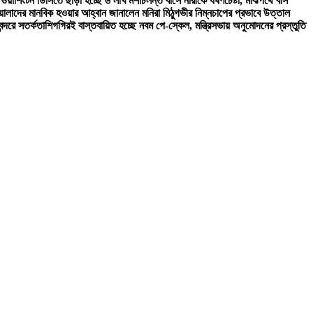
ের ওয়াশিংটন ডিসিতে ছাড়া হচ্ছে ৬ লাখ মশা
চলন্ত বাসে নারীকে ধর্ষণচেষ্টা, মাঝপথে বাস
য়ালাদের মানবিক হওয়ার আহ্বান জানালেন মনিরা মিঠু
গভীর নিম্নচাপের প্রভাবে উত্তাল
ন্দরে সতর্কতা
শিগগিরই বাস্তবায়িত হচ্ছে নবম পে-স্কেল, মন্ত্রিসভায় অনুমোদনের প্রস্তুতি