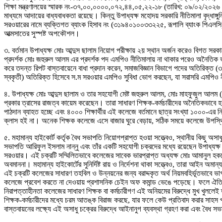
শিক্ষা মন্ত্রণালয়ের স্মারক নং-৩৭,০০,০০০০,০৭২,৪৪,০৫,২২-১৮ (তারিখ: ০৯/০২/২০২৬ খ্রি
মাধ্যমে আদায়ের বাধ্যবাধকতা রয়েছে। কিন্তু উপাধ্যক্ষ মহোদয় সরকারি নীতিমালা বৃদ্ধাঙ্গ
সরওয়ারের নামে ব্যক্তিগত ব্যাংক হিসাব নং (৩১৯৪০১০০৩৩২২৫, রূপালি ব্যাংক পিএলসি) খুলে
আত্মসাতের সুস্পষ্ট অপকৌশল।
৩. বর্তমান উপাধ্যক্ষ মোঃ আব্দুস ছালাম নিয়োগ পরীক্ষায় ২য় স্থান অর্জন করেও বিগত 
প্রদর্শক মোঃ জহুরুল আলম এর প্রদর্শক পদ এমপিও নীতিমালায় না থাকার পরেও অনৈতিক ভা
করে তদন্ত রিপট বাস্তবায়েনে বাধা প্রদান করেন, সমাজবিজ্ঞান বিভাগে পদের অতিরিক্ত (
স্বকৃতী) অতিরিক্ত হিসেবে স.ম সরওয়ার এমপিও সুবিধা ভোগ করছেন, যা সরাসরি এমপিও নী
৪. উপাধ্যক্ষ মোঃ আব্দুস ছালাম ও তার সহযোগী মেষ্ট জহুরুল আলম, মোঃ মাহফুজুল আলম
প্রকার ত্রাসের রাজত্ব কায়েম করেছেন। তারা সাধারণ শিক্ষক-কর্মচারীদের অনৈতিকভা
পাঠদান ব্যাহত হচ্ছে এবং ৪০০০ শিক্ষার্থীর এই কলেজে বর্তমানে ছাত্র সংখ্যা ১০০০-এর
ক্লাস হই না। অনেক শিক্ষক কলেজে এসে বাজার ঘুরে বেড়ায়, সঠিক সময়ে কলেজে উপস্
৫. মহামান্য হাইকোর্ট কর্তৃক বৈধ সভাপতি নিয়োগপ্রাপ্ত হওয়া সত্ত্বেও, স্থানীয় কিছু অস
সভাপতি আরিফুল ইসলাম নান্নু এবং তাঁর একটি সহযোগী চক্রদের মধ্যে রয়েছেন উপাধ্যক্ষ 
সরওয়ার। এই চক্রটি সম্মিলিতভাবে কলেজের সাবেক ভারপ্রাপ্ত অধ্যক্ষ মোঃ আমানুল হক
অবমাননা। মহামান্য হাইকোর্টের সুনির্দিষ্ট রায় ও নির্দেশনা থাকা সত্ত্বেও, তারা আইন
এই চক্রটি কলেজের সাধারণ তহবিল ও উন্নয়নের জন্য বরাদ্দকৃত অর্থ নিয়মবহির্ভূতভাবে ভা
কলেজে প্রবেশ করতে না দেওয়ায় প্রশাসনিক চেইন অফ কমান্ড ভেঙে পড়েছে। ফলে ঐতিহ্যবাহ
নিরাপত্তাহীনতা কলেজের সাধারণ শিক্ষক বা কর্মচারীগণ এই অনিয়মের বিরুদ্ধে মুখ খুললে
শিক্ষক-কর্মচারীদের মধ্যে চরম আতঙ্ক বিরাজ করছে, যার ফলে কেউ প্রতিবাদ করার সাহস পাচ
বাস্তবায়নের লক্ষ্যে এই অসাধু চক্রের বিরুদ্ধে আইনানুগ ব্যবস্থা গ্রহণ করা এবং বৈধ 