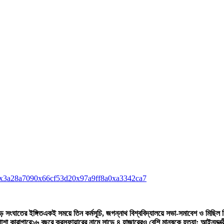
x3a28a709
0x66cf53d2
0x97a9ff8a
0xa3342ca7
বড় সংঘাতের ইঙ্গিত
একই সময়ে তিন কর্মসূচি, জগন্নাথ বিশ্ববিদ্যালয়ে সভা-সমাবেশ ও মিছিল ন
াশা কারাগারে
১৬ বছরে ক্রসফায়ারের নামে সাড়ে ৪ হাজারেরও বেশি মানুষকে হত্যা: আইনমন্ত্র