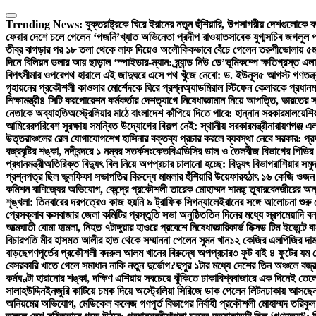
Skip
to
Trending News:
যুক্তরাষ্ট্রকে ঘিরে ইরানের নতুন হুঁশিয়ারি, উপসাগরীয় দেশগুলোকে 
content
ফেরার দেশে চলে গেলেন ‘গজনি’খ্যাত অভিনেতা প্রদীপ রাওয়াত
সাবেক যুগ্মসচিব জগলুল প
তীব্র ঝগড়ার পর ১৮ তলা থেকে লাফ দিয়েও অলৌকিকভাবে বেঁচে গেলেন তরুণী
ভোলায় ৫ম 
দিনে বিলিয়ন ডলার আয় ছাড়াল ‘স্পাইডার-ম্যান: ব্র্যান্ড নিউ ডে’
ভূমিকম্পে ক্ষতিগ্রস্ত 
বিপৎসীমার ওপরে
পথ হারালে এই জাদুঘরে এসে পথ খুঁজে নেবো: ড. ইউনূস
৫ আগস্ট গণতন্ত্র
গৃহায়নের প্রকৌশলী কাওসার মোর্শেদকে ঘিরে প্রশ্ন
অ্যাডমিরাল স্টিফেন কেলারকে প্রধানমন
শিক্ষামন্ত্রী
৪ সিটি করপোরেশন কর্মকর্তার দেশত্যাগে নিষেধাজ্ঞা
মান নিয়ে আপত্তি, ভারতের স
নেতাকে অব্যাহতি
অস্ট্রেলিয়ার মাঠে বাংলাদেশ কাঁপিয়ে দিতে পারে: হান্নান সরকার
মালয়েশিয়া
আমিরের
পরিবেশ সুরক্ষায় সমন্বিত উদ্যোগের বিকল্প নেই: স্থানীয় সরকারমন্ত্রী
নারায়ণগঞ্জ 
উত্তরাঞ্চলের রেল যোগাযোগ
শেখ হাসিনার বক্তব্য প্রচার করলে ব্যবস্থা নেবে সরকার: প্রধান
বজ্রবৃষ্টির শঙ্কা, নদীবন্দরে ১ নম্বর সতর্কসংকেত
বিএডিসির ডাল ও তৈলবীজ বিভাগের পিডির 
প্রধানমন্ত্রী
অতিরিক্ত বিদ্যুৎ বিল নিয়ে অপপ্রচার চালানো হচ্ছে: বিদ্যুৎ বিভাগ
রাশিয়ার সম
প্রশ্নপত্র ছিল ভুল
ফিফা সভাপতির বিরুদ্ধে মামলার হুঁশিয়ারি উয়েফার
হঠাৎ ১৬ কেজি ওজন 
কমিশন বাণিজ্যের অভিযোগ, কেন্দ্রে প্রকৌশলী তারেক মোহাম্মদ শামছ্ তুষার
বেনজীরের অন্য 
শৃঙ্খলা: তিনবারের দরপত্রেও কাজ হয়নি ৯ ট্রাফিক সিগন্যালে
ইরানের সঙ্গে আলোচনা শুরু 
প্রেসক্লাব কক্সবাজার জেলা কমিটির প্রস্তুতি সভা অনুষ্ঠিত
তিন দিনের মধ্যে স্বল্পমেয়াদি 
আত্মঘাতী বোমা হামলা, নিহত ৭
টাঙ্গুয়ার হাওরে প্রবেশে নিষেধাজ্ঞা
রিকার্ভ মিক্সড টিম ইভেন্টে 
বিচারপতি মীর হাসমত আলীর হাত থেকে সম্মাননা পেলেন সুমন খান
১২ কেজির এলপিজির দাম
বাড়ছে
গণপূর্তের প্রকৌশলী বদরুল আলম খানের বিরুদ্ধে অপপ্রচার
৩ ফুট বাই ৪ ফুটের যম 
বেসরকারি খাতে গেলে সমাধান নাকি নতুন দুর্ভোগ?
দুপুর ১টার মধ্যে দেশের তিন অঞ্চলে বজ্রব
কর্মঘণ্টা হারানোর শঙ্কা, দক্ষিণ এশিয়ায় সবচেয়ে ঝুঁকিতে ঢাকা
বিশ্ববাজারে এক দিনেই তেল
সালাহউদ্দিন
ইনজুরি কাটিয়ে চমক দিয়ে অস্ট্রেলিয়া সিরিজে ডাক পেলেন লিটন
ঢাকায় আসছেন প
অনিয়মের অভিযোগ, মেডিকেল কলেজ গণপূর্ত বিভাগের নির্বাহী প্রকৌশলী মোহাম্মদ তরিকুল 