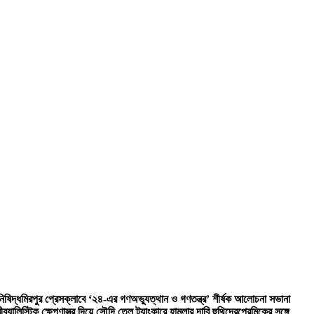
িষিদ্ধ
মিরপুর প্রেসক্লাবে ‘২৪-এর গণঅভ্যুত্থান ও গণতন্ত্র’ শীর্ষক আলোচনা সভা
না
ী
ব্যালিস্টিক ক্ষেপণাস্ত্র দিয়ে সৌদি তেল ট্যাংকারে হামলার দাবি হুথিদের
প্রেমিকের সঙ্গে