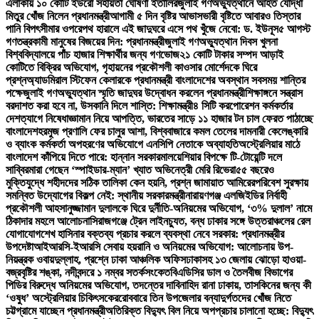
এলাকায় ১০ কোটি ইউরো সহায়তা ঘোষণা ইতালির
জুলাই গণঅভ্যুত্থানে আহত যোদ্ধা
মিতুর খোঁজ নিলেন প্রধানমন্ত্রী
আগামী ৫ দিন বৃষ্টির আভাস
ভারী বৃষ্টিতে আবারও তিস্তার
পানি বিপৎসীমার ওপরে
পথ হারালে এই জাদুঘরে এসে পথ খুঁজে নেবো: ড. ইউনূস
৫ আগস্ট
গণতন্ত্রকামী মানুষের বিজয়ের দিন: প্রধানমন্ত্রী
জুলাই গণঅভ্যুত্থান দিবস খুলনা
বিশ্ববিদ্যালয়ে পাঁচ হাজার শিক্ষার্থীর জন্য গণভোজ
২১ কোটি টাকার সম্পদ আড়াই
কোটিতে বিক্রির অভিযোগ, গৃহায়নের প্রকৌশলী কাওসার মোর্শেদকে ঘিরে
প্রশ্ন
অ্যাডমিরাল স্টিফেন কেলারকে প্রধানমন্ত্রী বাংলাদেশের অবস্থান সবসময় শান্তির
পক্ষে
জুলাই গণঅভ্যুত্থান স্মৃতি জাদুঘর উদ্বোধন করলেন প্রধানমন্ত্রী
শিক্ষাঙ্গনে সন্ত্রাস
বরদাশত করা হবে না, উসকানি দিলে শাস্তি: শিক্ষামন্ত্রী
৪ সিটি করপোরেশন কর্মকর্তার
দেশত্যাগে নিষেধাজ্ঞা
মান নিয়ে আপত্তি, ভারতের সাড়ে ১১ হাজার টন চাল ফেরত পাঠাচ্ছে
বাংলাদেশ
হরমুজ প্রণালি ফের চালুর আশা, বিশ্ববাজারে কমল তেলের দাম
নারী কেলেঙ্কারি
ও ব্যাংক কর্মকর্তা অপহরণের অভিযোগে এনসিপি নেতাকে অব্যাহতি
অস্ট্রেলিয়ার মাঠে
বাংলাদেশ কাঁপিয়ে দিতে পারে: হান্নান সরকার
মালয়েশিয়ার বিপক্ষে টি-টোয়েন্টি দলে
সাব্বির
মারা গেছেন ‘স্পাইডার-ম্যান’ খ্যাত অভিনেত্রী মেরি রিভেরা
৫৫ বছরেও
মুক্তিযুদ্ধে শহীদদের সঠিক তালিকা কেন হয়নি, প্রশ্ন জামায়াত আমিরের
পরিবেশ সুরক্ষায়
সমন্বিত উদ্যোগের বিকল্প নেই: স্থানীয় সরকারমন্ত্রী
নারায়ণগঞ্জ এলজিইডির নির্বাহী
প্রকৌশলী আহসানুজ্জামান দুলালকে ঘিরে দুর্নীতি-অনিয়মের অভিযোগ, ‘৩% দুলাল’ নামে
ঠিকাদার মহলে আলোচনা
সিরাজগঞ্জে ট্রেন লাইনচ্যুত, বন্ধ ঢাকার সঙ্গে উত্তরাঞ্চলের রেল
যোগাযোগ
শেখ হাসিনার বক্তব্য প্রচার করলে ব্যবস্থা নেবে সরকার: প্রধানমন্ত্রীর
উপদেষ্টা
আইআরসি-ইআরসি সেবায় হয়রানি ও অনিয়মের অভিযোগ: আলোচনায় উপ-
নিয়ন্ত্রক ওবায়দুল্লাহ, প্রশ্নে ঢাকা আঞ্চলিক অফিস
ঢাকাসহ ১৩ জেলায় ঝোড়ো হাওয়া-
বজ্রবৃষ্টির শঙ্কা, নদীবন্দরে ১ নম্বর সতর্কসংকেত
বিএডিসির ডাল ও তৈলবীজ বিভাগের
পিডির বিরুদ্ধে অনিয়মের অভিযোগ, তদন্তের দাবি
নাহিদ রানা ঢাকায়, তাসকিনের জন্য কী
‘ওষুধ’ অস্ট্রেলিয়ার চিকিৎসকের
রোববারে তিন উপজেলার বন্যাদুর্গতদের খোঁজ নিতে
চট্টগ্রামে যাচ্ছেন প্রধানমন্ত্রী
অতিরিক্ত বিদ্যুৎ বিল নিয়ে অপপ্রচার চালানো হচ্ছে: বিদ্যুৎ