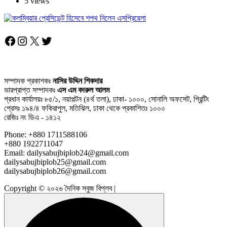
5 views
Facebook
Instagram
X
Twitter
সম্পাদক প্রকাশকঃ
নাসির উদ্দিন শিকদার
ভারপ্রাপ্ত সম্পাদকঃ
এস এম বদরুল আলম
প্রধান কার্যালয়ঃ ৮৫/১, নয়াপল্টন (৪র্থ তলা), ঢাকা- ১০০০, সোনালি অফসেট, প্রিন্টিং
প্রেসঃ ১৯৪/৪ ফকিরাপুল, মতিঝিল, ঢাকা থেকে প্রকাশিতঃ ১০০০
রেজিঃ নং ডিএ - ১৪১২
Phone: +880 1711588106
+880 1922711047
Email: dailysabujbiplob24@gmail.com
dailysabujbiplob25@gmail.com
dailysabujbiplob26@gmail.com
Copyright © ২০২৬ দৈনিক সবুজ বিপ্লব |