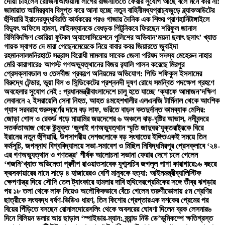
দোয়া চাইলেন রোজিনা
আওয়ামী লীগের রাজনীতিতে ফেরার সুযোগ আছে বলে মনে করি না:
জামায়াত আমির
র‍্যাব বিলুপ্ত করে আনা হচ্ছে নতুন বাহিনী
মধ্যপ্রাচ্যজুড়ে ব্ল্যাকআউটের
হুঁশিয়ারি ইরানের
যুদ্ধবিরতি কার্যকরের পরও গাজায় দৈনিক এক শিশুর প্রাণহানি
টাঙ্গাইলে
বিদ্যুৎ অফিসে হামলা, লাইনম্যানকে বেধড়ক পিটুনি
কবে ফিরছেন শরিফুল জানাল
বিসিবি
দক্ষিণ কোরিয়া ফুটবল অ্যাসোসিয়েশনে পুলিশের অভিযান
‘ময়না ছলাৎ ছলাৎ’ খ্যাত
গায়ক স্বাগত দে মারা গেছেন
মেয়েকে নিয়ে বাবার কবর জিয়ারতে জুবাইদা
রহমান
লালমনিরহাটে সন্ত্রাস বিরোধী মামলায় সাবেক জেলা পরিষদ সদস্য মেহেরুন নাহার
মেরি কারাগারে
৫ আগস্ট গণঅভ্যুত্থানের বিজয় র‍্যালি পালন করেছে মিরপুর
প্রেসক্লাব
ডাল ও তেলবীজ প্রকল্পে অনিয়মের অভিযোগ: পিডি শফিকুল ইসলামের
বিরুদ্ধে টেন্ডার, ভুয়া বিল ও সিন্ডিকেটের প্রশ্ন
নদী দূষণ রোধে সমন্বিত পদক্ষেপ গ্রহণে
অবহেলার সুযোগ নেই : প্রধানমন্ত্রী
বাংলাদেশে চালু হতে যাচ্ছে ‘ক্যাফে আমাজন’
দক্ষিণ
লেবাননে ২ ইসরায়েলি সেনা নিহত, আহত ৪
মহেশখালীর এলএনজি টার্মিনাল থেকে আংশিক
গ্যাস সরবরাহ শুরু
স্বর্ণের দামে বড় লাফ, ভরিতে বাড়ল কত
দুর্দান্ত কামব্যাক মেসির:
জোড়া গোল ও রেকর্ড গড়ে মায়ামির জয়
দেশের ৬ অঞ্চলে ঝড়-বৃষ্টির আভাস, নদীবন্দরে
সতর্কতা
আজ থেকে উন্মুক্ত ‘জুলাই গণঅভ্যুত্থান স্মৃতি জাদুঘর’
যুক্তরাষ্ট্রকে ঘিরে
ইরানের নতুন হুঁশিয়ারি, উপসাগরীয় দেশগুলোকে বড় সংঘাতের ইঙ্গিত
একই সময়ে তিন
কর্মসূচি, জগন্নাথ বিশ্ববিদ্যালয়ে সভা-সমাবেশ ও মিছিল নিষিদ্ধ
মিরপুর প্রেসক্লাবে ‘২৪-
এর গণঅভ্যুত্থান ও গণতন্ত্র’ শীর্ষক আলোচনা সভা
না ফেরার দেশে চলে গেলেন
‘গজনি’খ্যাত অভিনেতা প্রদীপ রাওয়াত
সাবেক যুগ্মসচিব জগলুল পাশা কারাগারে
১৬ বছরে
ক্রসফায়ারের নামে সাড়ে ৪ হাজারেরও বেশি মানুষকে হত্যা: আইনমন্ত্রী
ব্যালিস্টিক
ক্ষেপণাস্ত্র দিয়ে সৌদি তেল ট্যাংকারে হামলার দাবি হুথিদের
প্রেমিকের সঙ্গে তীব্র ঝগড়ার
পর ১৮ তলা থেকে লাফ দিয়েও অলৌকিকভাবে বেঁচে গেলেন তরুণী
ভোলায় ৫ম শ্রেণির
ছাত্রীকে সংঘবদ্ধ ধর্ষণ-ভিডিও ধারণ, তিন কিশোর গ্রেপ্তার
এক দশকের প্রেমের পর
বিয়ের পিঁড়িতে বসছেন রোনালদো
রেসলিং থেকে অবসরের ঘোষণা দিলেন ব্রক লেসনার
৬
দিনে বিলিয়ন ডলার আয় ছাড়াল ‘স্পাইডার-ম্যান: ব্র্যান্ড নিউ ডে’
ভূমিকম্পে ক্ষতিগ্রস্ত