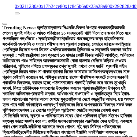
0x0211230a
0x17b24ce8
0x1c8c5b6a
0x23a28a90
0x292828ad
0
Trending News:
জুলাইযোদ্ধাদের সিএনজি-রিকশা উপহার প্রধানমন্ত্রীর
চাকরি
পেলেন জুলাই শহিদ ও আহত পরিবারের ১০ সদস্য
কেউ গালি দিলে তার জবাব দিতে হবে
গণতান্ত্রিক পদ্ধতিতে : স্বরাষ্ট্রমন্ত্রী
অস্ট্রেলিয়ায় গমনেচ্ছুদের জন্য হাইকমিশনের
সতর্কবার্তা
এসএসসি ও সমমান পরীক্ষার ফল প্রকাশ সোমবার, যেভাবে জানবেন
কলম্বিয়ার
প্রেসিডেন্ট হিসেবে শপথ নিলেন এসপ্রিয়েলা
বাজার সিন্ডিকেট ও মজুতদারি করলেই কঠোর
ব্যবস্থা : আইনমন্ত্রী
পদ্মা রেল প্রকল্পে ১৩ হাজার কোটি টাকার অডিট আপত্তি, অনিয়মের
অভিযোগের পরও দায়িত্বে আফজাল
আত্মঘাতী বোমা হামলায় মেসিকে উড়িয়ে দেওয়ার
পরিকল্পনা, পুলিশের নথিতে চাঞ্চল্যকর তথ্য
‘জুলাই এখনো শেষ হয়নি’ প্রদর্শনী শহীদ
প্রেসিডেন্ট জিয়ার ভাষণ না থাকার ব্যাখ্যা দিলেন জামায়াত আমির
গণঅভ্যুত্থানের সঙ্গে
প্রথম বেইমানি করেছেন ডা. শফিকুর রহমান: রাশেদ খাঁন
শিক্ষক সংকটে দেশের সরকারি
প্রাথমিক বিদ্যালয়, ব্যাহত হচ্ছে পাঠদান
নাটোরে গরুবাহী ট্রলির সঙ্গে বাসের মুখোমুখি
সংঘর্ষ, নিহত ৩
চিকিৎসক সমাবেশের উদ্বোধন করলেন প্রধানমন্ত্রী
গ্রিস উপকূলে দুই
শতাধিক অভিবাসনপ্রত্যাশী উদ্ধার, অধিকাংশই বাংলাদেশী ও সুদানি
হরমুজ নিয়ে ইরান-
ওমান আলোচনায় আশার আলো দেখছে যুক্তরাষ্ট্র
সারা দেশে বজ্রবৃষ্টির আভাস, ছয় অঞ্চলে
হতে পারে ভারী বর্ষণ
রাষ্ট্রের গুরুত্বপূর্ণ ব্যক্তিদের নিয়ে অপপ্রচারের বিরুদ্ধে সতর্ক করল
পুলিশ
বাংলাদেশসহ ১৪ দেশের সামুদ্রিক প্রতিরক্ষা জোটের কমান্ডার ঘোষণা করল
সৌদি
সৌদি আরব, তুরস্ক ও পাকিস্তানের মধ্যে যৌথ প্রতিরক্ষা চুক্তি সই
শেখ হাসিনার
বক্তব্য ভারত সমর্থন করে না: রণধীর জয়সওয়াল
বগুড়ার এরুলিয়ায় ফের দুর্ঘটনা, একসঙ্গে
প্রাণ গেল স্বামী-স্ত্রী
ভিসা আবেদনে তথ্য গোপন, দুই বছর নিষিদ্ধ পাকিস্তানের
ক্রিকেটার
ত্রিদেশীয় সিরিজের ফাইনালে বাংলাদেশ ইমার্জিং দল
ইলিয়াস কাঞ্চনের জন্য