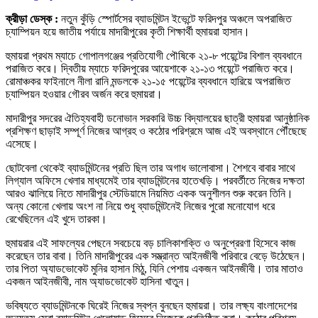
ক্রীড়া ডেস্ক :
নতুন কুঁড়ি স্পোর্টসের ব্যাডমিন্টন ইভেন্টে ফরিদপুর অঞ্চলে অপরাজিত
চ্যাম্পিয়ন হয়ে জাতীয় পর্যায়ে মাদারীপুরের কৃতী শিক্ষার্থী হুমায়রা হাসান।
হুমায়রা প্রথম ম্যাচে গোপালগঞ্জের প্রতিযোগী পৌষিকে ২১-৮ পয়েন্টের বিশাল ব্যবধানে
পরাজিত করে। দ্বিতীয় ম্যাচে ফরিদপুরের আয়েশাকে ২১-১৩ পয়েন্টে পরাজিত করে।
রোমাঞ্চকর ফাইনালে নীলা রানি মন্ডলকে ২১-১৫ পয়েন্টের ব্যবধানে হারিয়ে অপরাজিত
চ্যাম্পিয়ন হওয়ার গৌরব অর্জন করে হুমায়রা।
মাদারীপুর সদরের ঐতিহ্যবাহী ডনোভান সরকারি উচ্চ বিদ্যালয়ের ছাত্রী হুমায়রা আনুষ্ঠানিক
প্রশিক্ষণ ছাড়াই সম্পূর্ণ নিজের আগ্রহ ও কঠোর পরিশ্রমে আজ এই অবস্থানে পৌঁছেছে
এসেছে।
ছোটবেলা থেকেই ব্যাডমিন্টনের প্রতি ছিল তার অগাধ ভালোবাসা। শৈশবে বাবার সাথে
লিগ্যাল অফিসে খেলার মাধ্যমেই তার ব্যাডমিন্টনের হাতেখড়ি। পরবর্তীতে নিজের দক্ষতা
আরও ঝালিয়ে নিতে মাদারীপুর স্টেডিয়ামে নিয়মিত একক অনুশীলন শুরু করেন তিনি।
অন্য কোনো খেলায় অংশ না নিয়ে শুধু ব্যাডমিন্টনেই নিজের পুরো মনোযোগ ধরে
রেখেছিলেন এই খুদে তারকা।
হুমায়রার এই সাফল্যের পেছনে সবচেয়ে বড় চালিকাশক্তি ও অনুপ্রেরণা হিসেবে কাজ
করেছেন তার বাবা। তিনি মাদারীপুরের এক সম্ভ্রান্ত আইনজীবী পরিবারে বেড়ে উঠেছেন।
তার পিতা অ্যাডভোকেট মুনির হাসান মিঠু, যিনি পেশায় একজন আইনজীবী। তার মাতাও
একজন আইনজীবী, নাম অ্যাডভোকেট হাসিনা খাতুন।
ভবিষ্যতে ব্যাডমিন্টনকে ঘিরেই নিজের স্বপ্ন বুনছেন হুমায়রা। তার লক্ষ্য বাংলাদেশের