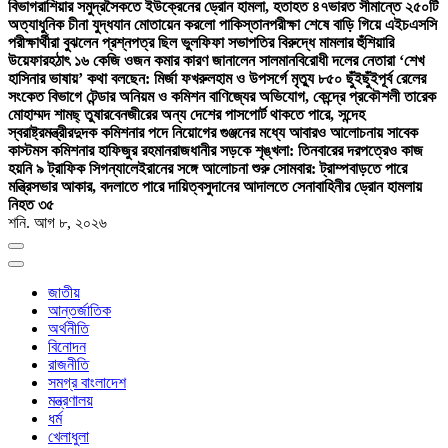
বিভাগ
রাশিয়ার সমুদ্রসৈকতে ইউক্রেনের ড্রোন হামলা, হতাহত ৪৭
ভারত সীমান্তে ২৫০টি
অত্যাধুনিক চীনা যুদ্ধযান মোতায়েন করলো পাকিস্তান
পরীক্ষা শেষে বাড়ি গিয়ে এইচএসসি
পরীক্ষার্থীরা বুঝলেন প্রশ্নপত্র ছিল ভুল
ফিফা সভাপতির বিরুদ্ধে মামলার হুঁশিয়ারি
উয়েফার
হঠাৎ ১৬ কেজি ওজন কমার কারণ জানালেন সালমান
বিরোধী দলের নেতারা ‘শেখ
হাসিনার ভাষায়’ কথা বলছেন: মির্জা ফখরুল
হাম ও উপসর্গে মৃত্যু ৮৫০ ছুঁইছুঁই
পূর্ব রেলের
সংকেত বিভাগে টেন্ডার অনিয়ম ও কমিশন বাণিজ্যের অভিযোগ, কেন্দ্রে প্রকৌশলী তারেক
মোহাম্মদ শামছ্ তুষার
বেনজীরের অন্য দেশের পাসপোর্ট থাকতে পারে, সন্দেহ
স্বরাষ্ট্রমন্ত্রীর
দুদক কমিশনার পদে নিয়োগের গুঞ্জনের মধ্যে আবারও আলোচনায় সাবেক
কাস্টমস কমিশনার হাফিজুর রহমান
রাজধানীর সড়কে শৃঙ্খলা: তিনবারের দরপত্রেও কাজ
হয়নি ৯ ট্রাফিক সিগন্যালে
ইরানের সঙ্গে আলোচনা শুরু সোমবার: ট্রাম্প
বাড়তে পারে
মন্ত্রিসভার আকার, বদলাতে পারে দায়িত্ব
সুদানের আদালতে সেনাবাহিনীর ড্রোন হামলায়
নিহত ৩৫
শনি. আগ ৮, ২০২৬
জাতীয়
আন্তর্জাতিক
অর্থনীতি
বিনোদন
রাজনীতি
সমগ্র বাংলাদেশ
মন্ত্রণালয়
ধর্ম
খেলাধুলা