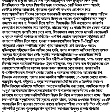
গণতন্ত্রকামী মানুষের বিজয়ের দিন: প্রধানমন্ত্রী
জুলাই গণঅভ্যুত্থান দিবস খুলনা
বিশ্ববিদ্যালয়ে পাঁচ হাজার শিক্ষার্থীর জন্য গণভোজ
২১ কোটি টাকার সম্পদ আড়াই
কোটিতে বিক্রির অভিযোগ, গৃহায়নের প্রকৌশলী কাওসার মোর্শেদকে ঘিরে
প্রশ্ন
অ্যাডমিরাল স্টিফেন কেলারকে প্রধানমন্ত্রী বাংলাদেশের অবস্থান সবসময় শান্তির
পক্ষে
জুলাই গণঅভ্যুত্থান স্মৃতি জাদুঘর উদ্বোধন করলেন প্রধানমন্ত্রী
শিক্ষাঙ্গনে সন্ত্রাস
বরদাশত করা হবে না, উসকানি দিলে শাস্তি: শিক্ষামন্ত্রী
৪ সিটি করপোরেশন কর্মকর্তার
দেশত্যাগে নিষেধাজ্ঞা
মান নিয়ে আপত্তি, ভারতের সাড়ে ১১ হাজার টন চাল ফেরত পাঠাচ্ছে
বাংলাদেশ
হরমুজ প্রণালি ফের চালুর আশা, বিশ্ববাজারে কমল তেলের দাম
নারী কেলেঙ্কারি
ও ব্যাংক কর্মকর্তা অপহরণের অভিযোগে এনসিপি নেতাকে অব্যাহতি
অস্ট্রেলিয়ার মাঠে
বাংলাদেশ কাঁপিয়ে দিতে পারে: হান্নান সরকার
মালয়েশিয়ার বিপক্ষে টি-টোয়েন্টি দলে
সাব্বির
মারা গেছেন ‘স্পাইডার-ম্যান’ খ্যাত অভিনেত্রী মেরি রিভেরা
৫৫ বছরেও
মুক্তিযুদ্ধে শহীদদের সঠিক তালিকা কেন হয়নি, প্রশ্ন জামায়াত আমিরের
পরিবেশ সুরক্ষায়
সমন্বিত উদ্যোগের বিকল্প নেই: স্থানীয় সরকারমন্ত্রী
নারায়ণগঞ্জ এলজিইডির নির্বাহী
প্রকৌশলী আহসানুজ্জামান দুলালকে ঘিরে দুর্নীতি-অনিয়মের অভিযোগ, ‘৩% দুলাল’ নামে
ঠিকাদার মহলে আলোচনা
সিরাজগঞ্জে ট্রেন লাইনচ্যুত, বন্ধ ঢাকার সঙ্গে উত্তরাঞ্চলের রেল
যোগাযোগ
শেখ হাসিনার বক্তব্য প্রচার করলে ব্যবস্থা নেবে সরকার: প্রধানমন্ত্রীর
উপদেষ্টা
আইআরসি-ইআরসি সেবায় হয়রানি ও অনিয়মের অভিযোগ: আলোচনায় উপ-
নিয়ন্ত্রক ওবায়দুল্লাহ, প্রশ্নে ঢাকা আঞ্চলিক অফিস
ঢাকাসহ ১৩ জেলায় ঝোড়ো হাওয়া-
বজ্রবৃষ্টির শঙ্কা, নদীবন্দরে ১ নম্বর সতর্কসংকেত
বিএডিসির ডাল ও তৈলবীজ বিভাগের
পিডির বিরুদ্ধে অনিয়মের অভিযোগ, তদন্তের দাবি
নাহিদ রানা ঢাকায়, তাসকিনের জন্য কী
‘ওষুধ’ অস্ট্রেলিয়ার চিকিৎসকের
রোববারে তিন উপজেলার বন্যাদুর্গতদের খোঁজ নিতে
চট্টগ্রামে যাচ্ছেন প্রধানমন্ত্রী
অতিরিক্ত বিদ্যুৎ বিল নিয়ে অপপ্রচার চালানো হচ্ছে: বিদ্যুৎ
বিভাগ
রাশিয়ার সমুদ্রসৈকতে ইউক্রেনের ড্রোন হামলা, হতাহত ৪৭
ভারত সীমান্তে ২৫০টি
অত্যাধুনিক চীনা যুদ্ধযান মোতায়েন করলো পাকিস্তান
পরীক্ষা শেষে বাড়ি গিয়ে এইচএসসি
পরীক্ষার্থীরা বুঝলেন প্রশ্নপত্র ছিল ভুল
ফিফা সভাপতির বিরুদ্ধে মামলার হুঁশিয়ারি