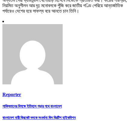
অন্যতম সেরা ব্যাডমিন্টন খেলোয়াড় হিসেবে নিজেকে প্রতিষ্ঠিত করা। কঠোর পরিশ্রম,
নিয়মিত অনুশীলন আর দৃঢ় মনোবলকে পুঁজি করে জাতীয় গণ্ডি পেরিয়ে আন্তর্জাতিক
পর্যায়েও দেশের হয়ে সাফল্য বয়ে আনতে চান তিনি।
Reporter
Post
পাকিস্তানের বিপক্ষে ইতিহাস গড়ার পথে বাংলাদেশ
navigation
বাংলাদেশ নারী ক্রিকেট দলকে সংবর্ধনা দিল ব্রিটিশ হাইকমিশন