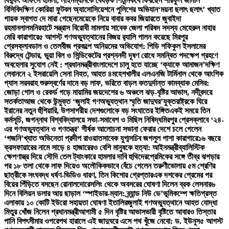
বিদ্যুৎ অফিসে হামলা, লাইনম্যানকে বেধড়ক পিটুনি
কবে ফিরছেন শরিফুল জানাল
বিসিবি
দক্ষিণ কোরিয়া ফুটবল অ্যাসোসিয়েশনে পুলিশের অভিযান
‘ময়না ছলাৎ ছলাৎ’ খ্যাত
গায়ক স্বাগত দে মারা গেছেন
মেয়েকে নিয়ে বাবার কবর জিয়ারতে জুবাইদা
রহমান
লালমনিরহাটে সন্ত্রাস বিরোধী মামলায় সাবেক জেলা পরিষদ সদস্য মেহেরুন নাহার
মেরি কারাগারে
৫ আগস্ট গণঅভ্যুত্থানের বিজয় র‍্যালি পালন করেছে মিরপুর
প্রেসক্লাব
ডাল ও তেলবীজ প্রকল্পে অনিয়মের অভিযোগ: পিডি শফিকুল ইসলামের
বিরুদ্ধে টেন্ডার, ভুয়া বিল ও সিন্ডিকেটের প্রশ্ন
নদী দূষণ রোধে সমন্বিত পদক্ষেপ গ্রহণে
অবহেলার সুযোগ নেই : প্রধানমন্ত্রী
বাংলাদেশে চালু হতে যাচ্ছে ‘ক্যাফে আমাজন’
দক্ষিণ
লেবাননে ২ ইসরায়েলি সেনা নিহত, আহত ৪
মহেশখালীর এলএনজি টার্মিনাল থেকে আংশিক
গ্যাস সরবরাহ শুরু
স্বর্ণের দামে বড় লাফ, ভরিতে বাড়ল কত
দুর্দান্ত কামব্যাক মেসির:
জোড়া গোল ও রেকর্ড গড়ে মায়ামির জয়
দেশের ৬ অঞ্চলে ঝড়-বৃষ্টির আভাস, নদীবন্দরে
সতর্কতা
আজ থেকে উন্মুক্ত ‘জুলাই গণঅভ্যুত্থান স্মৃতি জাদুঘর’
যুক্তরাষ্ট্রকে ঘিরে
ইরানের নতুন হুঁশিয়ারি, উপসাগরীয় দেশগুলোকে বড় সংঘাতের ইঙ্গিত
একই সময়ে তিন
কর্মসূচি, জগন্নাথ বিশ্ববিদ্যালয়ে সভা-সমাবেশ ও মিছিল নিষিদ্ধ
মিরপুর প্রেসক্লাবে ‘২৪-
এর গণঅভ্যুত্থান ও গণতন্ত্র’ শীর্ষক আলোচনা সভা
না ফেরার দেশে চলে গেলেন
‘গজনি’খ্যাত অভিনেতা প্রদীপ রাওয়াত
সাবেক যুগ্মসচিব জগলুল পাশা কারাগারে
১৬ বছরে
ক্রসফায়ারের নামে সাড়ে ৪ হাজারেরও বেশি মানুষকে হত্যা: আইনমন্ত্রী
ব্যালিস্টিক
ক্ষেপণাস্ত্র দিয়ে সৌদি তেল ট্যাংকারে হামলার দাবি হুথিদের
প্রেমিকের সঙ্গে তীব্র ঝগড়ার
পর ১৮ তলা থেকে লাফ দিয়েও অলৌকিকভাবে বেঁচে গেলেন তরুণী
ভোলায় ৫ম শ্রেণির
ছাত্রীকে সংঘবদ্ধ ধর্ষণ-ভিডিও ধারণ, তিন কিশোর গ্রেপ্তার
এক দশকের প্রেমের পর
বিয়ের পিঁড়িতে বসছেন রোনালদো
রেসলিং থেকে অবসরের ঘোষণা দিলেন ব্রক লেসনার
৬
দিনে বিলিয়ন ডলার আয় ছাড়াল ‘স্পাইডার-ম্যান: ব্র্যান্ড নিউ ডে’
ভূমিকম্পে ক্ষতিগ্রস্ত
এলাকায় ১০ কোটি ইউরো সহায়তা ঘোষণা ইতালির
জুলাই গণঅভ্যুত্থানে আহত যোদ্ধা
মিতুর খোঁজ নিলেন প্রধানমন্ত্রী
আগামী ৫ দিন বৃষ্টির আভাস
ভারী বৃষ্টিতে আবারও তিস্তার
পানি বিপৎসীমার ওপরে
পথ হারালে এই জাদুঘরে এসে পথ খুঁজে নেবো: ড. ইউনূস
৫ আগস্ট