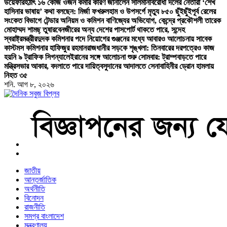
উয়েফার
হঠাৎ ১৬ কেজি ওজন কমার কারণ জানালেন সালমান
বিরোধী দলের নেতারা ‘শেখ
হাসিনার ভাষায়’ কথা বলছেন: মির্জা ফখরুল
হাম ও উপসর্গে মৃত্যু ৮৫০ ছুঁইছুঁই
পূর্ব রেলের
সংকেত বিভাগে টেন্ডার অনিয়ম ও কমিশন বাণিজ্যের অভিযোগ, কেন্দ্রে প্রকৌশলী তারেক
মোহাম্মদ শামছ্ তুষার
বেনজীরের অন্য দেশের পাসপোর্ট থাকতে পারে, সন্দেহ
স্বরাষ্ট্রমন্ত্রীর
দুদক কমিশনার পদে নিয়োগের গুঞ্জনের মধ্যে আবারও আলোচনায় সাবেক
কাস্টমস কমিশনার হাফিজুর রহমান
রাজধানীর সড়কে শৃঙ্খলা: তিনবারের দরপত্রেও কাজ
হয়নি ৯ ট্রাফিক সিগন্যালে
ইরানের সঙ্গে আলোচনা শুরু সোমবার: ট্রাম্প
বাড়তে পারে
মন্ত্রিসভার আকার, বদলাতে পারে দায়িত্ব
সুদানের আদালতে সেনাবাহিনীর ড্রোন হামলায়
নিহত ৩৫
শনি. আগ ৮, ২০২৬
বাংলা নিউজ পেপার
জাতীয়
আন্তর্জাতিক
অর্থনীতি
বিনোদন
রাজনীতি
সমগ্র বাংলাদেশ
মন্ত্রণালয়