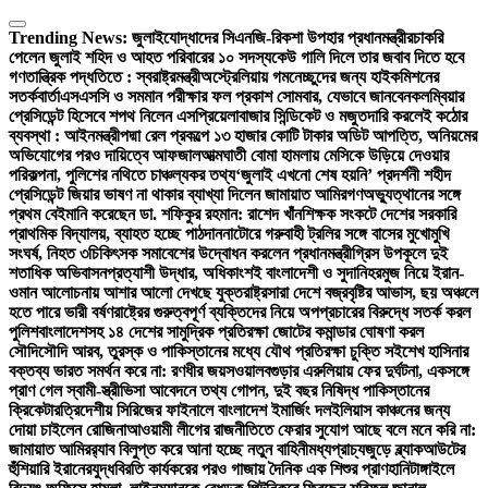
Skip
to
Trending News:
জুলাইযোদ্ধাদের সিএনজি-রিকশা উপহার প্রধানমন্ত্রীর
চাকরি
content
পেলেন জুলাই শহিদ ও আহত পরিবারের ১০ সদস্য
কেউ গালি দিলে তার জবাব দিতে হবে
গণতান্ত্রিক পদ্ধতিতে : স্বরাষ্ট্রমন্ত্রী
অস্ট্রেলিয়ায় গমনেচ্ছুদের জন্য হাইকমিশনের
সতর্কবার্তা
এসএসসি ও সমমান পরীক্ষার ফল প্রকাশ সোমবার, যেভাবে জানবেন
কলম্বিয়ার
প্রেসিডেন্ট হিসেবে শপথ নিলেন এসপ্রিয়েলা
বাজার সিন্ডিকেট ও মজুতদারি করলেই কঠোর
ব্যবস্থা : আইনমন্ত্রী
পদ্মা রেল প্রকল্পে ১৩ হাজার কোটি টাকার অডিট আপত্তি, অনিয়মের
অভিযোগের পরও দায়িত্বে আফজাল
আত্মঘাতী বোমা হামলায় মেসিকে উড়িয়ে দেওয়ার
পরিকল্পনা, পুলিশের নথিতে চাঞ্চল্যকর তথ্য
‘জুলাই এখনো শেষ হয়নি’ প্রদর্শনী শহীদ
প্রেসিডেন্ট জিয়ার ভাষণ না থাকার ব্যাখ্যা দিলেন জামায়াত আমির
গণঅভ্যুত্থানের সঙ্গে
প্রথম বেইমানি করেছেন ডা. শফিকুর রহমান: রাশেদ খাঁন
শিক্ষক সংকটে দেশের সরকারি
প্রাথমিক বিদ্যালয়, ব্যাহত হচ্ছে পাঠদান
নাটোরে গরুবাহী ট্রলির সঙ্গে বাসের মুখোমুখি
সংঘর্ষ, নিহত ৩
চিকিৎসক সমাবেশের উদ্বোধন করলেন প্রধানমন্ত্রী
গ্রিস উপকূলে দুই
শতাধিক অভিবাসনপ্রত্যাশী উদ্ধার, অধিকাংশই বাংলাদেশী ও সুদানি
হরমুজ নিয়ে ইরান-
ওমান আলোচনায় আশার আলো দেখছে যুক্তরাষ্ট্র
সারা দেশে বজ্রবৃষ্টির আভাস, ছয় অঞ্চলে
হতে পারে ভারী বর্ষণ
রাষ্ট্রের গুরুত্বপূর্ণ ব্যক্তিদের নিয়ে অপপ্রচারের বিরুদ্ধে সতর্ক করল
পুলিশ
বাংলাদেশসহ ১৪ দেশের সামুদ্রিক প্রতিরক্ষা জোটের কমান্ডার ঘোষণা করল
সৌদি
সৌদি আরব, তুরস্ক ও পাকিস্তানের মধ্যে যৌথ প্রতিরক্ষা চুক্তি সই
শেখ হাসিনার
বক্তব্য ভারত সমর্থন করে না: রণধীর জয়সওয়াল
বগুড়ার এরুলিয়ায় ফের দুর্ঘটনা, একসঙ্গে
প্রাণ গেল স্বামী-স্ত্রী
ভিসা আবেদনে তথ্য গোপন, দুই বছর নিষিদ্ধ পাকিস্তানের
ক্রিকেটার
ত্রিদেশীয় সিরিজের ফাইনালে বাংলাদেশ ইমার্জিং দল
ইলিয়াস কাঞ্চনের জন্য
দোয়া চাইলেন রোজিনা
আওয়ামী লীগের রাজনীতিতে ফেরার সুযোগ আছে বলে মনে করি না:
জামায়াত আমির
র‍্যাব বিলুপ্ত করে আনা হচ্ছে নতুন বাহিনী
মধ্যপ্রাচ্যজুড়ে ব্ল্যাকআউটের
হুঁশিয়ারি ইরানের
যুদ্ধবিরতি কার্যকরের পরও গাজায় দৈনিক এক শিশুর প্রাণহানি
টাঙ্গাইলে