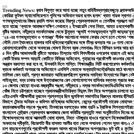
Skip
to
Trending News:
র‍্যাব বিলুপ্ত করে আনা হচ্ছে নতুন বাহিনী
মধ্যপ্রাচ্যজুড়ে ব্ল্যাকআউ
content
কোরিয়া ফুটবল অ্যাসোসিয়েশনে পুলিশের অভিযান
‘ময়না ছলাৎ ছলাৎ’ খ্যাত গায়ক স্বাগত 
গণঅভ্যুত্থানের বিজয় র‍্যালি পালন করেছে মিরপুর প্রেসক্লাব
ডাল ও তেলবীজ প্রকল্পে অনিয
হতে যাচ্ছে ‘ক্যাফে আমাজন’
দক্ষিণ লেবাননে ২ ইসরায়েলি সেনা নিহত, আহত ৪
মহেশখালীর
বৃষ্টির আভাস, নদীবন্দরে সতর্কতা
আজ থেকে উন্মুক্ত ‘জুলাই গণঅভ্যুত্থান স্মৃতি জাদুঘর’
যুক
‘২৪-এর গণঅভ্যুত্থান ও গণতন্ত্র’ শীর্ষক আলোচনা সভা
না ফেরার দেশে চলে গেলেন ‘গজন
সৌদি তেল ট্যাংকারে হামলার দাবি হুথিদের
প্রেমিকের সঙ্গে তীব্র ঝগড়ার পর ১৮ তলা থেক
রোনালদো
রেসলিং থেকে অবসরের ঘোষণা দিলেন ব্রক লেসনার
৬ দিনে বিলিয়ন ডলার আয় ছাড়াল
৫ দিন বৃষ্টির আভাস
ভারী বৃষ্টিতে আবারও তিস্তার পানি বিপৎসীমার ওপরে
পথ হারালে এই জাদু
কোটি টাকার সম্পদ আড়াই কোটিতে বিক্রির অভিযোগ, গৃহায়নের প্রকৌশলী কাওসার মোর্শেদ
সন্ত্রাস বরদাশত করা হবে না, উসকানি দিলে শাস্তি: শিক্ষামন্ত্রী
৪ সিটি করপোরেশন কর্মকর্তার
ব্যাংক কর্মকর্তা অপহরণের অভিযোগে এনসিপি নেতাকে অব্যাহতি
অস্ট্রেলিয়ার মাঠে বাংলাদ
তালিকা কেন হয়নি, প্রশ্ন জামায়াত আমিরের
পরিবেশ সুরক্ষায় সমন্বিত উদ্যোগের বিকল্প নেই:
লাইনচ্যুত, বন্ধ ঢাকার সঙ্গে উত্তরাঞ্চলের রেল যোগাযোগ
শেখ হাসিনার বক্তব্য প্রচার করলে
১৩ জেলায় ঝোড়ো হাওয়া-বজ্রবৃষ্টির শঙ্কা, নদীবন্দরে ১ নম্বর সতর্কসংকেত
বিএডিসির ডাল ও
খোঁজ নিতে চট্টগ্রামে যাচ্ছেন প্রধানমন্ত্রী
অতিরিক্ত বিদ্যুৎ বিল নিয়ে অপপ্রচার চালানো হচ্ছ
এইচএসসি পরীক্ষার্থীরা বুঝলেন প্রশ্নপত্র ছিল ভুল
ফিফা সভাপতির বিরুদ্ধে মামলার হুঁশিয়া
বিভাগে টেন্ডার অনিয়ম ও কমিশন বাণিজ্যের অভিযোগ, কেন্দ্রে প্রকৌশলী তারেক মোহাম্মদ শ
রহমান
রাজধানীর সড়কে শৃঙ্খলা: তিনবারের দরপত্রেও কাজ হয়নি ৯ ট্রাফিক সিগন্যালে
ইরান
বাংলাদেশ সেন্ট্রাল প্রেসক্লাব কক্সবাজার জেলা কমিটির প্রস্তুতি সভা অনুষ্ঠিত
তিন দিনের মধ
বিক্ষোভস্থলের মাঝে আত্মঘাতী বোমা হামলা, নিহত ৭
টাঙ্গুয়ার হাওরে প্রবেশে নিষেধাজ্ঞা
রিকার্
অবদানের স্বীকৃতি, বিচারপতি মীর হাসমত আলীর হাত থেকে সম্মাননা পেলেন সুমন খান
১২ ক
চাপ বাড়ছে
গণপূর্তের প্রকৌশলী বদরুল আলম খানের বিরুদ্ধে অপপ্রচার
৩ ফুট বাই ৪ ফুটের