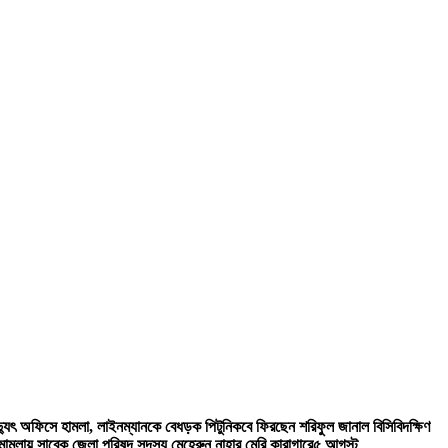
িদ্যুৎ অফিসে হামলা, লাইনম্যানকে বেধড়ক পিটুনি
কবে ফিরছেন শরিফুল জানাল বিসিবি
দক্ষিণ
ী মামলায় সাবেক জেলা পরিষদ সদস্য মেহেরুন নাহার মেরি কারাগারে
৫ আগস্ট