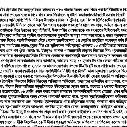
টের হুঁশিয়ারি ইরানের
যুদ্ধবিরতি কার্যকরের পরও গাজায় দৈনিক এক শিশুর প্রাণহানি
টাঙ্গাইলে ব
দে মারা গেছেন
মেয়েকে নিয়ে বাবার কবর জিয়ারতে জুবাইদা রহমান
লালমনিরহাটে সন্ত্রাস বিরোধ
়মের অভিযোগ: পিডি শফিকুল ইসলামের বিরুদ্ধে টেন্ডার, ভুয়া বিল ও সিন্ডিকেটের প্রশ্ন
নদী 
 এলএনজি টার্মিনাল থেকে আংশিক গ্যাস সরবরাহ শুরু
স্বর্ণের দামে বড় লাফ, ভরিতে বাড়ল ক
্তরাষ্ট্রকে ঘিরে ইরানের নতুন হুঁশিয়ারি, উপসাগরীয় দেশগুলোকে বড় সংঘাতের ইঙ্গিত
একই সময়ে 
ি’খ্যাত অভিনেতা প্রদীপ রাওয়াত
সাবেক যুগ্মসচিব জগলুল পাশা কারাগারে
১৬ বছরে ক্রসফায়া
ে লাফ দিয়েও অলৌকিকভাবে বেঁচে গেলেন তরুণী
ভোলায় ৫ম শ্রেণির ছাত্রীকে সংঘবদ্ধ ধর্ষণ-
 ‘স্পাইডার-ম্যান: ব্র্যান্ড নিউ ডে’
ভূমিকম্পে ক্ষতিগ্রস্ত এলাকায় ১০ কোটি ইউরো সহায়ত
ঘরে এসে পথ খুঁজে নেবো: ড. ইউনূস
৫ আগস্ট গণতন্ত্রকামী মানুষের বিজয়ের দিন: প্রধানমন্ত্র
কে ঘিরে প্রশ্ন
অ্যাডমিরাল স্টিফেন কেলারকে প্রধানমন্ত্রী বাংলাদেশের অবস্থান সবসময় শান
 দেশত্যাগে নিষেধাজ্ঞা
মান নিয়ে আপত্তি, ভারতের সাড়ে ১১ হাজার টন চাল ফেরত পাঠাচ্ছে ব
েশ কাঁপিয়ে দিতে পারে: হান্নান সরকার
মালয়েশিয়ার বিপক্ষে টি-টোয়েন্টি দলে সাব্বির
মারা গেছেন 
 স্থানীয় সরকারমন্ত্রী
নারায়ণগঞ্জ এলজিইডির নির্বাহী প্রকৌশলী আহসানুজ্জামান দুলালকে ঘ
 ব্যবস্থা নেবে সরকার: প্রধানমন্ত্রীর উপদেষ্টা
আইআরসি-ইআরসি সেবায় হয়রানি ও অনিয়মের অ
 তৈলবীজ বিভাগের পিডির বিরুদ্ধে অনিয়মের অভিযোগ, তদন্তের দাবি
নাহিদ রানা ঢাকায়, তা
ে: বিদ্যুৎ বিভাগ
রাশিয়ার সমুদ্রসৈকতে ইউক্রেনের ড্রোন হামলা, হতাহত ৪৭
ভারত সীমান্তে
রি উয়েফার
হঠাৎ ১৬ কেজি ওজন কমার কারণ জানালেন সালমান
বিরোধী দলের নেতারা ‘শেখ হাসি
ামছ্ তুষার
বেনজীরের অন্য দেশের পাসপোর্ট থাকতে পারে, সন্দেহ স্বরাষ্ট্রমন্ত্রীর
দুদক কমিশনার
ের সঙ্গে আলোচনা শুরু সোমবার: ট্রাম্প
বাড়তে পারে মন্ত্রিসভার আকার, বদলাতে পারে দায়িত্ব
্যে স্বল্পমেয়াদি বন্যার আশঙ্কা, প্লাবিত হতে পারে যেসব জেলা
জুলাইয়ে রেমিট্যান্স এসেছে
ভ মিক্সড টিম ইভেন্টে বাংলাদেশের শিমুর স্বর্ণ জয়
বিশ্বকাপ ফাইনালের ১৩ দিন পর মাঠে মেসি,
েজির এলপিজির দাম বাড়ল ৭০ টাকা
আমরা ফ্যাসিস্ট ব্যবস্থা থেকে বেরিয়ে আসতে সক্ষম হয়ে
 যম সেলে ৮ ইঞ্চি টয়লেট
২২ কোটি টাকার প্রকল্পে অনিয়মের অভিযোগ: মেডিকেল কলেজ গণপূর্ত