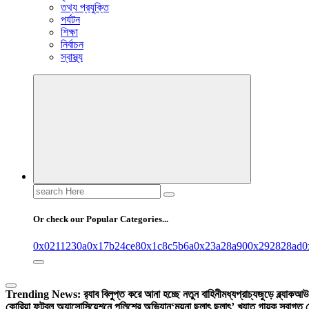
তথ্য প্রযুক্তি
পর্যটন
শিক্ষা
নির্বাচন
স্বাস্থ্য
Search
for:
Or check our Popular Categories...
0x0211230a
0x17b24ce8
0x1c8c5b6a
0x23a28a90
0x292828ad
0
Trending News:
র‍্যাব বিলুপ্ত করে আনা হচ্ছে নতুন বাহিনী
মধ্যপ্রাচ্যজুড়ে ব্ল্যাকআউ
কোরিয়া ফুটবল অ্যাসোসিয়েশনে পুলিশের অভিযান
‘ময়না ছলাৎ ছলাৎ’ খ্যাত গায়ক স্বাগত 