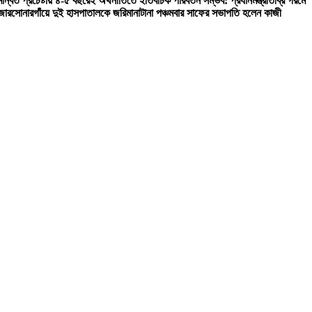
ন্বিত প্রচেষ্টায় ৪-৫ বছরেই অর্থনীতিতে ইতিবাচক পরিবর্তন সম্ভব: প্রধানমন্ত্রী
তীব্র গরমে
জার
সোনারগাঁয়ে দুই হাসপাতালকে জরিমানা
টানা পঞ্চমবার সাফের সভাপতি হলেন কাজী