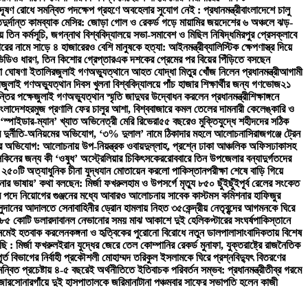
দূষণ রোধে সমন্বিত পদক্ষেপ গ্রহণে অবহেলার সুযোগ নেই : প্রধানমন্ত্রী
বাংলাদেশে চালু
ত
দুর্দান্ত কামব্যাক মেসির: জোড়া গোল ও রেকর্ড গড়ে মায়ামির জয়
দেশের ৬ অঞ্চলে ঝড়-
তিন কর্মসূচি, জগন্নাথ বিশ্ববিদ্যালয়ে সভা-সমাবেশ ও মিছিল নিষিদ্ধ
মিরপুর প্রেসক্লাবে
রের নামে সাড়ে ৪ হাজারেরও বেশি মানুষকে হত্যা: আইনমন্ত্রী
ব্যালিস্টিক ক্ষেপণাস্ত্র দিয়ে
ভিডিও ধারণ, তিন কিশোর গ্রেপ্তার
এক দশকের প্রেমের পর বিয়ের পিঁড়িতে বসছেন
া ঘোষণা ইতালির
জুলাই গণঅভ্যুত্থানে আহত যোদ্ধা মিতুর খোঁজ নিলেন প্রধানমন্ত্রী
আগামী
ী
জুলাই গণঅভ্যুত্থান দিবস খুলনা বিশ্ববিদ্যালয়ে পাঁচ হাজার শিক্ষার্থীর জন্য গণভোজ
২১
্তির পক্ষে
জুলাই গণঅভ্যুত্থান স্মৃতি জাদুঘর উদ্বোধন করলেন প্রধানমন্ত্রী
শিক্ষাঙ্গনে
াংলাদেশ
হরমুজ প্রণালি ফের চালুর আশা, বিশ্ববাজারে কমল তেলের দাম
নারী কেলেঙ্কারি ও
‘স্পাইডার-ম্যান’ খ্যাত অভিনেত্রী মেরি রিভেরা
৫৫ বছরেও মুক্তিযুদ্ধে শহীদদের সঠিক
িরে দুর্নীতি-অনিয়মের অভিযোগ, ‘৩% দুলাল’ নামে ঠিকাদার মহলে আলোচনা
সিরাজগঞ্জে ট্রেন
ভিযোগ: আলোচনায় উপ-নিয়ন্ত্রক ওবায়দুল্লাহ, প্রশ্নে ঢাকা আঞ্চলিক অফিস
ঢাকাসহ
সকিনের জন্য কী ‘ওষুধ’ অস্ট্রেলিয়ার চিকিৎসকের
রোববারে তিন উপজেলার বন্যাদুর্গতদের
 ২৫০টি অত্যাধুনিক চীনা যুদ্ধযান মোতায়েন করলো পাকিস্তান
পরীক্ষা শেষে বাড়ি গিয়ে
নার ভাষায়’ কথা বলছেন: মির্জা ফখরুল
হাম ও উপসর্গে মৃত্যু ৮৫০ ছুঁইছুঁই
পূর্ব রেলের সংকেত
 পদে নিয়োগের গুঞ্জনের মধ্যে আবারও আলোচনায় সাবেক কাস্টমস কমিশনার হাফিজুর
সুদানের আদালতে সেনাবাহিনীর ড্রোন হামলায় নিহত ৩৫
কেন্দ্রীয় নেতৃবৃন্দের আগমনকে ঘিরে
 ২৮৫ কোটি ডলার
দাবানল নেভানোর সময় মাঝ আকাশে দুই হেলিকপ্টারের সংঘর্ষ
পাকিস্তানে
 নেমেই হতবাক করলেন
কঙ্গনা ও হৃত্বিকের পুরোনো বিরোধে নতুন ডালপালা
সাংবাদিকতায় বিশেষ
ছি : মির্জা ফখরুল
ইরান যুদ্ধের জেরে তেল কোম্পানির রেকর্ড মুনাফা, যুক্তরাষ্ট্রে রাজনৈতিক
 বিভাগের নির্বাহী প্রকৌশলী মোহাম্মদ তরিকুল ইসলামকে ঘিরে প্রশ্ন
বিদ্যুৎ বিতরণের
ন্বিত প্রচেষ্টায় ৪-৫ বছরেই অর্থনীতিতে ইতিবাচক পরিবর্তন সম্ভব: প্রধানমন্ত্রী
তীব্র গরমে
জার
সোনারগাঁয়ে দুই হাসপাতালকে জরিমানা
টানা পঞ্চমবার সাফের সভাপতি হলেন কাজী