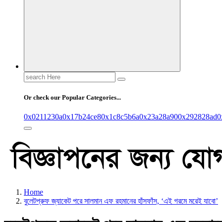
Search
for:
Or check our Popular Categories...
0x0211230a
0x17b24ce8
0x1c8c5b6a
0x23a28a90
0x292828ad
0
Home
বুলেটপ্রুফ জ্যাকেট পরে সালমান এফ রহমানের হাঁসফাঁস, ‘এই গরমে মরেই যাবো’