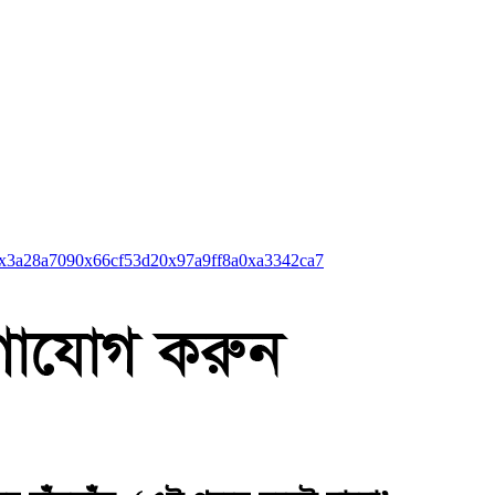
x3a28a709
0x66cf53d2
0x97a9ff8a
0xa3342ca7