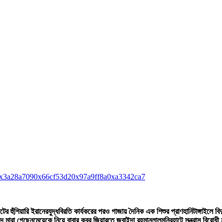
x3a28a709
0x66cf53d2
0x97a9ff8a
0xa3342ca7
টের হুঁশিয়ারি ইরানের
যুদ্ধবিরতি কার্যকরের পরও গাজায় দৈনিক এক শিশুর প্রাণহানি
টাঙ্গাইলে ব
দে মারা গেছেন
মেয়েকে নিয়ে বাবার কবর জিয়ারতে জুবাইদা রহমান
লালমনিরহাটে সন্ত্রাস বিরোধ