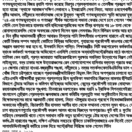
গণঅভ্যুত্থানের বিজয় র‍্যালি পালন করেছে মিরপুর প্রেসক্লাব
ডাল ও তেলবীজ প্রকল্পে অনিয
হতে যাচ্ছে ‘ক্যাফে আমাজন’
দক্ষিণ লেবাননে ২ ইসরায়েলি সেনা নিহত, আহত ৪
মহেশখালীর
বৃষ্টির আভাস, নদীবন্দরে সতর্কতা
আজ থেকে উন্মুক্ত ‘জুলাই গণঅভ্যুত্থান স্মৃতি জাদুঘর’
যুক
‘২৪-এর গণঅভ্যুত্থান ও গণতন্ত্র’ শীর্ষক আলোচনা সভা
না ফেরার দেশে চলে গেলেন ‘গজন
সৌদি তেল ট্যাংকারে হামলার দাবি হুথিদের
প্রেমিকের সঙ্গে তীব্র ঝগড়ার পর ১৮ তলা থেক
রোনালদো
রেসলিং থেকে অবসরের ঘোষণা দিলেন ব্রক লেসনার
৬ দিনে বিলিয়ন ডলার আয় ছাড়াল
৫ দিন বৃষ্টির আভাস
ভারী বৃষ্টিতে আবারও তিস্তার পানি বিপৎসীমার ওপরে
পথ হারালে এই জাদু
কোটি টাকার সম্পদ আড়াই কোটিতে বিক্রির অভিযোগ, গৃহায়নের প্রকৌশলী কাওসার মোর্শেদ
সন্ত্রাস বরদাশত করা হবে না, উসকানি দিলে শাস্তি: শিক্ষামন্ত্রী
৪ সিটি করপোরেশন কর্মকর্তার
ব্যাংক কর্মকর্তা অপহরণের অভিযোগে এনসিপি নেতাকে অব্যাহতি
অস্ট্রেলিয়ার মাঠে বাংলাদ
তালিকা কেন হয়নি, প্রশ্ন জামায়াত আমিরের
পরিবেশ সুরক্ষায় সমন্বিত উদ্যোগের বিকল্প নেই:
লাইনচ্যুত, বন্ধ ঢাকার সঙ্গে উত্তরাঞ্চলের রেল যোগাযোগ
শেখ হাসিনার বক্তব্য প্রচার করলে
১৩ জেলায় ঝোড়ো হাওয়া-বজ্রবৃষ্টির শঙ্কা, নদীবন্দরে ১ নম্বর সতর্কসংকেত
বিএডিসির ডাল ও
খোঁজ নিতে চট্টগ্রামে যাচ্ছেন প্রধানমন্ত্রী
অতিরিক্ত বিদ্যুৎ বিল নিয়ে অপপ্রচার চালানো হচ্ছ
এইচএসসি পরীক্ষার্থীরা বুঝলেন প্রশ্নপত্র ছিল ভুল
ফিফা সভাপতির বিরুদ্ধে মামলার হুঁশিয়া
বিভাগে টেন্ডার অনিয়ম ও কমিশন বাণিজ্যের অভিযোগ, কেন্দ্রে প্রকৌশলী তারেক মোহাম্মদ শ
রহমান
রাজধানীর সড়কে শৃঙ্খলা: তিনবারের দরপত্রেও কাজ হয়নি ৯ ট্রাফিক সিগন্যালে
ইরান
বাংলাদেশ সেন্ট্রাল প্রেসক্লাব কক্সবাজার জেলা কমিটির প্রস্তুতি সভা অনুষ্ঠিত
তিন দিনের মধ
বিক্ষোভস্থলের মাঝে আত্মঘাতী বোমা হামলা, নিহত ৭
টাঙ্গুয়ার হাওরে প্রবেশে নিষেধাজ্ঞা
রিকার্
অবদানের স্বীকৃতি, বিচারপতি মীর হাসমত আলীর হাত থেকে সম্মাননা পেলেন সুমন খান
১২ ক
চাপ বাড়ছে
গণপূর্তের প্রকৌশলী বদরুল আলম খানের বিরুদ্ধে অপপ্রচার
৩ ফুট বাই ৪ ফুটের
দায়িত্ব বেসরকারি খাতে গেলে সমাধান নাকি নতুন দুর্ভোগ?
দুপুর ১টার মধ্যে দেশের তিন অঞ্চ
কর্মঘণ্টা হারানোর শঙ্কা, দক্ষিণ এশিয়ায় সবচেয়ে ঝুঁকিতে ঢাকা
বিশ্ববাজারে এক দিনেই তেল
সালাহউদ্দিন
ইনজুরি কাটিয়ে চমক দিয়ে অস্ট্রেলিয়া সিরিজে ডাক পেলেন লিটন
শুক্র. আগ ৭, ২০২৬