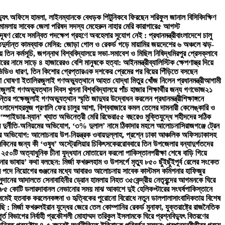
িদ্যুৎ অফিসে হামলা, লাইনম্যানকে বেধড়ক পিটুনি
কবে ফিরছেন শরিফুল জানাল বিসিবি
দক্ষিণ
ী মামলায় সাবেক জেলা পরিষদ সদস্য মেহেরুন নাহার মেরি কারাগারে
৫ আগস্ট
দূষণ রোধে সমন্বিত পদক্ষেপ গ্রহণে অবহেলার সুযোগ নেই : প্রধানমন্ত্রী
বাংলাদেশে চালু
ত
দুর্দান্ত কামব্যাক মেসির: জোড়া গোল ও রেকর্ড গড়ে মায়ামির জয়
দেশের ৬ অঞ্চলে ঝড়-
তিন কর্মসূচি, জগন্নাথ বিশ্ববিদ্যালয়ে সভা-সমাবেশ ও মিছিল নিষিদ্ধ
মিরপুর প্রেসক্লাবে
রের নামে সাড়ে ৪ হাজারেরও বেশি মানুষকে হত্যা: আইনমন্ত্রী
ব্যালিস্টিক ক্ষেপণাস্ত্র দিয়ে
ভিডিও ধারণ, তিন কিশোর গ্রেপ্তার
এক দশকের প্রেমের পর বিয়ের পিঁড়িতে বসছেন
া ঘোষণা ইতালির
জুলাই গণঅভ্যুত্থানে আহত যোদ্ধা মিতুর খোঁজ নিলেন প্রধানমন্ত্রী
আগামী
ী
জুলাই গণঅভ্যুত্থান দিবস খুলনা বিশ্ববিদ্যালয়ে পাঁচ হাজার শিক্ষার্থীর জন্য গণভোজ
২১
্তির পক্ষে
জুলাই গণঅভ্যুত্থান স্মৃতি জাদুঘর উদ্বোধন করলেন প্রধানমন্ত্রী
শিক্ষাঙ্গনে
াংলাদেশ
হরমুজ প্রণালি ফের চালুর আশা, বিশ্ববাজারে কমল তেলের দাম
নারী কেলেঙ্কারি ও
‘স্পাইডার-ম্যান’ খ্যাত অভিনেত্রী মেরি রিভেরা
৫৫ বছরেও মুক্তিযুদ্ধে শহীদদের সঠিক
িরে দুর্নীতি-অনিয়মের অভিযোগ, ‘৩% দুলাল’ নামে ঠিকাদার মহলে আলোচনা
সিরাজগঞ্জে ট্রেন
ভিযোগ: আলোচনায় উপ-নিয়ন্ত্রক ওবায়দুল্লাহ, প্রশ্নে ঢাকা আঞ্চলিক অফিস
ঢাকাসহ
সকিনের জন্য কী ‘ওষুধ’ অস্ট্রেলিয়ার চিকিৎসকের
রোববারে তিন উপজেলার বন্যাদুর্গতদের
 ২৫০টি অত্যাধুনিক চীনা যুদ্ধযান মোতায়েন করলো পাকিস্তান
পরীক্ষা শেষে বাড়ি গিয়ে
নার ভাষায়’ কথা বলছেন: মির্জা ফখরুল
হাম ও উপসর্গে মৃত্যু ৮৫০ ছুঁইছুঁই
পূর্ব রেলের সংকেত
 পদে নিয়োগের গুঞ্জনের মধ্যে আবারও আলোচনায় সাবেক কাস্টমস কমিশনার হাফিজুর
সুদানের আদালতে সেনাবাহিনীর ড্রোন হামলায় নিহত ৩৫
কেন্দ্রীয় নেতৃবৃন্দের আগমনকে ঘিরে
 ২৮৫ কোটি ডলার
দাবানল নেভানোর সময় মাঝ আকাশে দুই হেলিকপ্টারের সংঘর্ষ
পাকিস্তানে
 নেমেই হতবাক করলেন
কঙ্গনা ও হৃত্বিকের পুরোনো বিরোধে নতুন ডালপালা
সাংবাদিকতায় বিশেষ
ছি : মির্জা ফখরুল
ইরান যুদ্ধের জেরে তেল কোম্পানির রেকর্ড মুনাফা, যুক্তরাষ্ট্রে রাজনৈতিক
 বিভাগের নির্বাহী প্রকৌশলী মোহাম্মদ তরিকুল ইসলামকে ঘিরে প্রশ্ন
বিদ্যুৎ বিতরণের