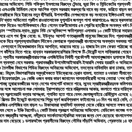
়মের অভিযোগ: পিডি শফিকুল ইসলামের বিরুদ্ধে টেন্ডার, ভুয়া বিল ও সিন্ডিকেটের প্রশ্ন
নদী 
 এলএনজি টার্মিনাল থেকে আংশিক গ্যাস সরবরাহ শুরু
স্বর্ণের দামে বড় লাফ, ভরিতে বাড়ল ক
্তরাষ্ট্রকে ঘিরে ইরানের নতুন হুঁশিয়ারি, উপসাগরীয় দেশগুলোকে বড় সংঘাতের ইঙ্গিত
একই সময়ে 
ি’খ্যাত অভিনেতা প্রদীপ রাওয়াত
সাবেক যুগ্মসচিব জগলুল পাশা কারাগারে
১৬ বছরে ক্রসফায়া
ে লাফ দিয়েও অলৌকিকভাবে বেঁচে গেলেন তরুণী
ভোলায় ৫ম শ্রেণির ছাত্রীকে সংঘবদ্ধ ধর্ষণ-
 ‘স্পাইডার-ম্যান: ব্র্যান্ড নিউ ডে’
ভূমিকম্পে ক্ষতিগ্রস্ত এলাকায় ১০ কোটি ইউরো সহায়ত
ঘরে এসে পথ খুঁজে নেবো: ড. ইউনূস
৫ আগস্ট গণতন্ত্রকামী মানুষের বিজয়ের দিন: প্রধানমন্ত্র
কে ঘিরে প্রশ্ন
অ্যাডমিরাল স্টিফেন কেলারকে প্রধানমন্ত্রী বাংলাদেশের অবস্থান সবসময় শান
 দেশত্যাগে নিষেধাজ্ঞা
মান নিয়ে আপত্তি, ভারতের সাড়ে ১১ হাজার টন চাল ফেরত পাঠাচ্ছে ব
েশ কাঁপিয়ে দিতে পারে: হান্নান সরকার
মালয়েশিয়ার বিপক্ষে টি-টোয়েন্টি দলে সাব্বির
মারা গেছেন 
 স্থানীয় সরকারমন্ত্রী
নারায়ণগঞ্জ এলজিইডির নির্বাহী প্রকৌশলী আহসানুজ্জামান দুলালকে ঘ
 ব্যবস্থা নেবে সরকার: প্রধানমন্ত্রীর উপদেষ্টা
আইআরসি-ইআরসি সেবায় হয়রানি ও অনিয়মের অ
 তৈলবীজ বিভাগের পিডির বিরুদ্ধে অনিয়মের অভিযোগ, তদন্তের দাবি
নাহিদ রানা ঢাকায়, তা
ে: বিদ্যুৎ বিভাগ
রাশিয়ার সমুদ্রসৈকতে ইউক্রেনের ড্রোন হামলা, হতাহত ৪৭
ভারত সীমান্তে
রি উয়েফার
হঠাৎ ১৬ কেজি ওজন কমার কারণ জানালেন সালমান
বিরোধী দলের নেতারা ‘শেখ হাসি
ামছ্ তুষার
বেনজীরের অন্য দেশের পাসপোর্ট থাকতে পারে, সন্দেহ স্বরাষ্ট্রমন্ত্রীর
দুদক কমিশনার
ের সঙ্গে আলোচনা শুরু সোমবার: ট্রাম্প
বাড়তে পারে মন্ত্রিসভার আকার, বদলাতে পারে দায়িত্ব
্যে স্বল্পমেয়াদি বন্যার আশঙ্কা, প্লাবিত হতে পারে যেসব জেলা
জুলাইয়ে রেমিট্যান্স এসেছে
ভ মিক্সড টিম ইভেন্টে বাংলাদেশের শিমুর স্বর্ণ জয়
বিশ্বকাপ ফাইনালের ১৩ দিন পর মাঠে মেসি,
েজির এলপিজির দাম বাড়ল ৭০ টাকা
আমরা ফ্যাসিস্ট ব্যবস্থা থেকে বেরিয়ে আসতে সক্ষম হয়ে
 যম সেলে ৮ ইঞ্চি টয়লেট
২২ কোটি টাকার প্রকল্পে অনিয়মের অভিযোগ: মেডিকেল কলেজ গণপূর্ত
লে বজ্রবৃষ্টির আশঙ্কা, নদীবন্দরে সতর্কতা
অস্ট্রেলিয়া সফরের জন্য দেশ ছেড়েছে বাংলাদেশ
সম
ের দাম বেড়েছে ১ ডলার
অবৈধ প্রবাসীদের বিরুদ্ধে সৌদির সাঁড়াশি অভিযান, গ্রেফতার ১৪ হা