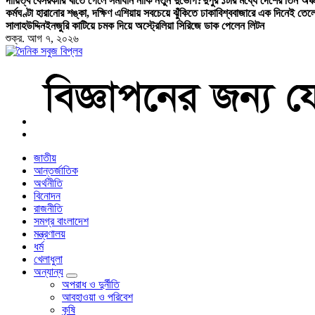
দায়িত্ব বেসরকারি খাতে গেলে সমাধান নাকি নতুন দুর্ভোগ?
দুপুর ১টার মধ্যে দেশের তিন অঞ্চ
কর্মঘণ্টা হারানোর শঙ্কা, দক্ষিণ এশিয়ায় সবচেয়ে ঝুঁকিতে ঢাকা
বিশ্ববাজারে এক দিনেই তেল
সালাহউদ্দিন
ইনজুরি কাটিয়ে চমক দিয়ে অস্ট্রেলিয়া সিরিজে ডাক পেলেন লিটন
শুক্র. আগ ৭, ২০২৬
বাংলা নিউজ পেপার
জাতীয়
আন্তর্জাতিক
অর্থনীতি
বিনোদন
রাজনীতি
সমগ্র বাংলাদেশ
মন্ত্রণালয়
ধর্ম
খেলাধুলা
অন্যান্য
অপরাধ ও দুর্নীতি
আবহাওয়া ও পরিবেশ
কৃষি