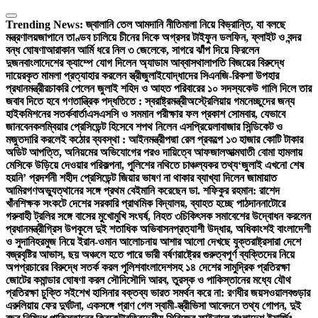
Skip
to
Trending News:
জ্বালানি তেল আমদানি নীতিমালা নিয়ে বিভ্রান্তি, যা বলছে
content
মন্ত্রণালয়
জাপানে তাণ্ডব চালিয়ে চীনের দিকে অগ্রসর টাইফুন ডলফিন, ফ্লাইট ও বন্দর
বন্ধ ঘোষণা
আরাকান আর্মি ধরে নিল ৩ জেলেকে, সাগরে ঝাঁপ দিয়ে ফিরলেন
দুজন
বাংলাদেশের ক্যাম্পে যোগ দিলেন অ্যাডাম আব্বাস
থালাপতি বিজয়ের বিরুদ্ধে
দায়েরকৃত মামলা প্রত্যাহার করলেন স্ত্রী
জুলাইযোদ্ধাদের সিএনজি-রিকশা উপহার
প্রধানমন্ত্রীর
চাকরি পেলেন জুলাই শহিদ ও আহত পরিবারের ১০ সদস্য
কেউ গালি দিলে তার
জবাব দিতে হবে গণতান্ত্রিক পদ্ধতিতে : স্বরাষ্ট্রমন্ত্রী
অস্ট্রেলিয়ায় গমনেচ্ছুদের জন্য
হাইকমিশনের সতর্কবার্তা
এসএসসি ও সমমান পরীক্ষার ফল প্রকাশ সোমবার, যেভাবে
জানবেন
কলম্বিয়ার প্রেসিডেন্ট হিসেবে শপথ নিলেন এসপ্রিয়েলা
বাজার সিন্ডিকেট ও
মজুতদারি করলেই কঠোর ব্যবস্থা : আইনমন্ত্রী
পদ্মা রেল প্রকল্পে ১৩ হাজার কোটি টাকার
অডিট আপত্তি, অনিয়মের অভিযোগের পরও দায়িত্বে আফজাল
আত্মঘাতী বোমা হামলায়
মেসিকে উড়িয়ে দেওয়ার পরিকল্পনা, পুলিশের নথিতে চাঞ্চল্যকর তথ্য
‘জুলাই এখনো শেষ
হয়নি’ প্রদর্শনী শহীদ প্রেসিডেন্ট জিয়ার ভাষণ না থাকার ব্যাখ্যা দিলেন জামায়াত
আমির
গণঅভ্যুত্থানের সঙ্গে প্রথম বেইমানি করেছেন ডা. শফিকুর রহমান: রাশেদ
খাঁন
শিক্ষক সংকটে দেশের সরকারি প্রাথমিক বিদ্যালয়, ব্যাহত হচ্ছে পাঠদান
নাটোরে
গরুবাহী ট্রলির সঙ্গে বাসের মুখোমুখি সংঘর্ষ, নিহত ৩
চিকিৎসক সমাবেশের উদ্বোধন করলেন
প্রধানমন্ত্রী
গ্রিস উপকূলে দুই শতাধিক অভিবাসনপ্রত্যাশী উদ্ধার, অধিকাংশই বাংলাদেশী
ও সুদানি
হরমুজ নিয়ে ইরান-ওমান আলোচনায় আশার আলো দেখছে যুক্তরাষ্ট্র
সারা দেশে
বজ্রবৃষ্টির আভাস, ছয় অঞ্চলে হতে পারে ভারী বর্ষণ
রাষ্ট্রের গুরুত্বপূর্ণ ব্যক্তিদের নিয়ে
অপপ্রচারের বিরুদ্ধে সতর্ক করল পুলিশ
বাংলাদেশসহ ১৪ দেশের সামুদ্রিক প্রতিরক্ষা
জোটের কমান্ডার ঘোষণা করল সৌদি
সৌদি আরব, তুরস্ক ও পাকিস্তানের মধ্যে যৌথ
প্রতিরক্ষা চুক্তি সই
শেখ হাসিনার বক্তব্য ভারত সমর্থন করে না: রণধীর জয়সওয়াল
বগুড়ার
এরুলিয়ায় ফের দুর্ঘটনা, একসঙ্গে প্রাণ গেল স্বামী-স্ত্রী
ভিসা আবেদনে তথ্য গোপন, দুই