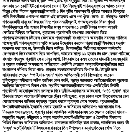
দিনে বিলিয়ন ডলার আয় ছাড়াল ‘স্পাইডার-ম্যান: ব্র্যান্ড নিউ ডে’
ভূমিকম্পে ক্ষতিগ্রস্ত
এলাকায় ১০ কোটি ইউরো সহায়তা ঘোষণা ইতালির
জুলাই গণঅভ্যুত্থানে আহত যোদ্ধা
মিতুর খোঁজ নিলেন প্রধানমন্ত্রী
আগামী ৫ দিন বৃষ্টির আভাস
ভারী বৃষ্টিতে আবারও তিস্তার
পানি বিপৎসীমার ওপরে
পথ হারালে এই জাদুঘরে এসে পথ খুঁজে নেবো: ড. ইউনূস
৫ আগস্ট
গণতন্ত্রকামী মানুষের বিজয়ের দিন: প্রধানমন্ত্রী
জুলাই গণঅভ্যুত্থান দিবস খুলনা
বিশ্ববিদ্যালয়ে পাঁচ হাজার শিক্ষার্থীর জন্য গণভোজ
২১ কোটি টাকার সম্পদ আড়াই
কোটিতে বিক্রির অভিযোগ, গৃহায়নের প্রকৌশলী কাওসার মোর্শেদকে ঘিরে
প্রশ্ন
অ্যাডমিরাল স্টিফেন কেলারকে প্রধানমন্ত্রী বাংলাদেশের অবস্থান সবসময় শান্তির
পক্ষে
জুলাই গণঅভ্যুত্থান স্মৃতি জাদুঘর উদ্বোধন করলেন প্রধানমন্ত্রী
শিক্ষাঙ্গনে সন্ত্রাস
বরদাশত করা হবে না, উসকানি দিলে শাস্তি: শিক্ষামন্ত্রী
৪ সিটি করপোরেশন কর্মকর্তার
দেশত্যাগে নিষেধাজ্ঞা
মান নিয়ে আপত্তি, ভারতের সাড়ে ১১ হাজার টন চাল ফেরত পাঠাচ্ছে
বাংলাদেশ
হরমুজ প্রণালি ফের চালুর আশা, বিশ্ববাজারে কমল তেলের দাম
নারী কেলেঙ্কারি
ও ব্যাংক কর্মকর্তা অপহরণের অভিযোগে এনসিপি নেতাকে অব্যাহতি
অস্ট্রেলিয়ার মাঠে
বাংলাদেশ কাঁপিয়ে দিতে পারে: হান্নান সরকার
মালয়েশিয়ার বিপক্ষে টি-টোয়েন্টি দলে
সাব্বির
মারা গেছেন ‘স্পাইডার-ম্যান’ খ্যাত অভিনেত্রী মেরি রিভেরা
৫৫ বছরেও
মুক্তিযুদ্ধে শহীদদের সঠিক তালিকা কেন হয়নি, প্রশ্ন জামায়াত আমিরের
পরিবেশ সুরক্ষায়
সমন্বিত উদ্যোগের বিকল্প নেই: স্থানীয় সরকারমন্ত্রী
নারায়ণগঞ্জ এলজিইডির নির্বাহী
প্রকৌশলী আহসানুজ্জামান দুলালকে ঘিরে দুর্নীতি-অনিয়মের অভিযোগ, ‘৩% দুলাল’ নামে
ঠিকাদার মহলে আলোচনা
সিরাজগঞ্জে ট্রেন লাইনচ্যুত, বন্ধ ঢাকার সঙ্গে উত্তরাঞ্চলের রেল
যোগাযোগ
শেখ হাসিনার বক্তব্য প্রচার করলে ব্যবস্থা নেবে সরকার: প্রধানমন্ত্রীর
উপদেষ্টা
আইআরসি-ইআরসি সেবায় হয়রানি ও অনিয়মের অভিযোগ: আলোচনায় উপ-
নিয়ন্ত্রক ওবায়দুল্লাহ, প্রশ্নে ঢাকা আঞ্চলিক অফিস
ঢাকাসহ ১৩ জেলায় ঝোড়ো হাওয়া-
বজ্রবৃষ্টির শঙ্কা, নদীবন্দরে ১ নম্বর সতর্কসংকেত
বিএডিসির ডাল ও তৈলবীজ বিভাগের
পিডির বিরুদ্ধে অনিয়মের অভিযোগ, তদন্তের দাবি
নাহিদ রানা ঢাকায়, তাসকিনের জন্য কী
‘ওষুধ’ অস্ট্রেলিয়ার চিকিৎসকের
রোববারে তিন উপজেলার বন্যাদুর্গতদের খোঁজ নিতে