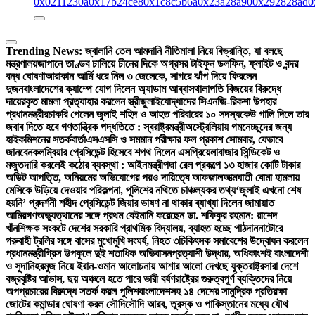
0x0211230a
0x17b24ce8
0x1c8c5b6a
0x23a28a90
0x292828ad
0
Trending News:
জ্বালানি তেল আমদানি নীতিমালা নিয়ে বিভ্রান্তি, যা বলছে
মন্ত্রণালয়
জাপানে তাণ্ডব চালিয়ে চীনের দিকে অগ্রসর টাইফুন ডলফিন, ফ্লাইট ও বন্দর
বন্ধ ঘোষণা
আরাকান আর্মি ধরে নিল ৩ জেলেকে, সাগরে ঝাঁপ দিয়ে ফিরলেন
দুজন
বাংলাদেশের ক্যাম্পে যোগ দিলেন অ্যাডাম আব্বাস
থালাপতি বিজয়ের বিরুদ্ধে
দায়েরকৃত মামলা প্রত্যাহার করলেন স্ত্রী
জুলাইযোদ্ধাদের সিএনজি-রিকশা উপহার
প্রধানমন্ত্রীর
চাকরি পেলেন জুলাই শহিদ ও আহত পরিবারের ১০ সদস্য
কেউ গালি দিলে তার
জবাব দিতে হবে গণতান্ত্রিক পদ্ধতিতে : স্বরাষ্ট্রমন্ত্রী
অস্ট্রেলিয়ায় গমনেচ্ছুদের জন্য
হাইকমিশনের সতর্কবার্তা
এসএসসি ও সমমান পরীক্ষার ফল প্রকাশ সোমবার, যেভাবে
জানবেন
কলম্বিয়ার প্রেসিডেন্ট হিসেবে শপথ নিলেন এসপ্রিয়েলা
বাজার সিন্ডিকেট ও
মজুতদারি করলেই কঠোর ব্যবস্থা : আইনমন্ত্রী
পদ্মা রেল প্রকল্পে ১৩ হাজার কোটি টাকার
অডিট আপত্তি, অনিয়মের অভিযোগের পরও দায়িত্বে আফজাল
আত্মঘাতী বোমা হামলায়
মেসিকে উড়িয়ে দেওয়ার পরিকল্পনা, পুলিশের নথিতে চাঞ্চল্যকর তথ্য
‘জুলাই এখনো শেষ
হয়নি’ প্রদর্শনী শহীদ প্রেসিডেন্ট জিয়ার ভাষণ না থাকার ব্যাখ্যা দিলেন জামায়াত
আমির
গণঅভ্যুত্থানের সঙ্গে প্রথম বেইমানি করেছেন ডা. শফিকুর রহমান: রাশেদ
খাঁন
শিক্ষক সংকটে দেশের সরকারি প্রাথমিক বিদ্যালয়, ব্যাহত হচ্ছে পাঠদান
নাটোরে
গরুবাহী ট্রলির সঙ্গে বাসের মুখোমুখি সংঘর্ষ, নিহত ৩
চিকিৎসক সমাবেশের উদ্বোধন করলেন
প্রধানমন্ত্রী
গ্রিস উপকূলে দুই শতাধিক অভিবাসনপ্রত্যাশী উদ্ধার, অধিকাংশই বাংলাদেশী
ও সুদানি
হরমুজ নিয়ে ইরান-ওমান আলোচনায় আশার আলো দেখছে যুক্তরাষ্ট্র
সারা দেশে
বজ্রবৃষ্টির আভাস, ছয় অঞ্চলে হতে পারে ভারী বর্ষণ
রাষ্ট্রের গুরুত্বপূর্ণ ব্যক্তিদের নিয়ে
অপপ্রচারের বিরুদ্ধে সতর্ক করল পুলিশ
বাংলাদেশসহ ১৪ দেশের সামুদ্রিক প্রতিরক্ষা
জোটের কমান্ডার ঘোষণা করল সৌদি
সৌদি আরব, তুরস্ক ও পাকিস্তানের মধ্যে যৌথ