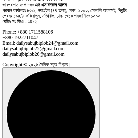
ভারপ্রাপ্ত সম্পাদকঃ
এস এম বদরুল আলম
প্রধান কার্যালয়ঃ ৮৫/১, নয়াপল্টন (৪র্থ তলা), ঢাকা- ১০০০, সোনালি অফসেট, প্রিন্টিং
প্রেসঃ ১৯৪/৪ ফকিরাপুল, মতিঝিল, ঢাকা থেকে প্রকাশিতঃ ১০০০
রেজিঃ নং ডিএ - ১৪১২
Phone: +880 1711588106
+880 1922711047
Email: dailysabujbiplob24@gmail.com
dailysabujbiplob25@gmail.com
dailysabujbiplob26@gmail.com
Copyright © ২০২৬ দৈনিক সবুজ বিপ্লব |