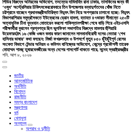
পিডির বিরুদ্ধে অনিয়মের অভিযোগ, তদন্তের দাবি
নাহিদ রানা ঢাকায়, তাসকিনের জন্য কী
‘ওষুধ’ অস্ট্রেলিয়ার চিকিৎসকের
রোববারে তিন উপজেলার বন্যাদুর্গতদের খোঁজ নিতে
চট্টগ্রামে যাচ্ছেন প্রধানমন্ত্রী
অতিরিক্ত বিদ্যুৎ বিল নিয়ে অপপ্রচার চালানো হচ্ছে: বিদ্যুৎ
বিভাগ
রাশিয়ার সমুদ্রসৈকতে ইউক্রেনের ড্রোন হামলা, হতাহত ৪৭
ভারত সীমান্তে ২৫০টি
অত্যাধুনিক চীনা যুদ্ধযান মোতায়েন করলো পাকিস্তান
পরীক্ষা শেষে বাড়ি গিয়ে এইচএসসি
পরীক্ষার্থীরা বুঝলেন প্রশ্নপত্র ছিল ভুল
ফিফা সভাপতির বিরুদ্ধে মামলার হুঁশিয়ারি
উয়েফার
হঠাৎ ১৬ কেজি ওজন কমার কারণ জানালেন সালমান
বিরোধী দলের নেতারা ‘শেখ
হাসিনার ভাষায়’ কথা বলছেন: মির্জা ফখরুল
হাম ও উপসর্গে মৃত্যু ৮৫০ ছুঁইছুঁই
পূর্ব রেলের
সংকেত বিভাগে টেন্ডার অনিয়ম ও কমিশন বাণিজ্যের অভিযোগ, কেন্দ্রে প্রকৌশলী তারেক
মোহাম্মদ শামছ্ তুষার
বেনজীরের অন্য দেশের পাসপোর্ট থাকতে পারে, সন্দেহ স্বরাষ্ট্রমন্ত্রীর
শনি. আগ ৮, ২০২৬
জাতীয়
আন্তর্জাতিক
অর্থনীতি
বিনোদন
রাজনীতি
সমগ্র বাংলাদেশ
মন্ত্রণালয়
ধর্ম
খেলাধুলা
অন্যান্য
অপরাধ ও দুর্নীতি