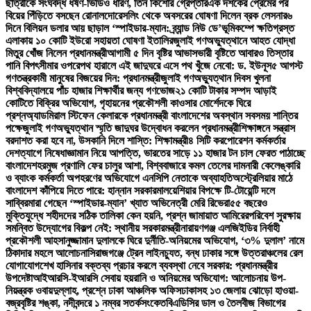
ছাত্রীকে সংঘবদ্ধ ধর্ষণ-ভিডিও ধারণ, তিন কিশোর গ্রেপ্তার
এক দশকের প্রেমের পর
বিয়ের পিঁড়িতে বসছেন রোনালদো
রেসলিং থেকে অবসরের ঘোষণা দিলেন ব্রক লেসনার
৬
দিনে বিলিয়ন ডলার আয় ছাড়াল ‘স্পাইডার-ম্যান: ব্র্যান্ড নিউ ডে’
ভূমিকম্পে ক্ষতিগ্রস্ত
এলাকায় ১০ কোটি ইউরো সহায়তা ঘোষণা ইতালির
জুলাই গণঅভ্যুত্থানে আহত যোদ্ধা
মিতুর খোঁজ নিলেন প্রধানমন্ত্রী
আগামী ৫ দিন বৃষ্টির আভাস
ভারী বৃষ্টিতে আবারও তিস্তার
পানি বিপৎসীমার ওপরে
পথ হারালে এই জাদুঘরে এসে পথ খুঁজে নেবো: ড. ইউনূস
৫ আগস্ট
গণতন্ত্রকামী মানুষের বিজয়ের দিন: প্রধানমন্ত্রী
জুলাই গণঅভ্যুত্থান দিবস খুলনা
বিশ্ববিদ্যালয়ে পাঁচ হাজার শিক্ষার্থীর জন্য গণভোজ
২১ কোটি টাকার সম্পদ আড়াই
কোটিতে বিক্রির অভিযোগ, গৃহায়নের প্রকৌশলী কাওসার মোর্শেদকে ঘিরে
প্রশ্ন
অ্যাডমিরাল স্টিফেন কেলারকে প্রধানমন্ত্রী বাংলাদেশের অবস্থান সবসময় শান্তির
পক্ষে
জুলাই গণঅভ্যুত্থান স্মৃতি জাদুঘর উদ্বোধন করলেন প্রধানমন্ত্রী
শিক্ষাঙ্গনে সন্ত্রাস
বরদাশত করা হবে না, উসকানি দিলে শাস্তি: শিক্ষামন্ত্রী
৪ সিটি করপোরেশন কর্মকর্তার
দেশত্যাগে নিষেধাজ্ঞা
মান নিয়ে আপত্তি, ভারতের সাড়ে ১১ হাজার টন চাল ফেরত পাঠাচ্ছে
বাংলাদেশ
হরমুজ প্রণালি ফের চালুর আশা, বিশ্ববাজারে কমল তেলের দাম
নারী কেলেঙ্কারি
ও ব্যাংক কর্মকর্তা অপহরণের অভিযোগে এনসিপি নেতাকে অব্যাহতি
অস্ট্রেলিয়ার মাঠে
বাংলাদেশ কাঁপিয়ে দিতে পারে: হান্নান সরকার
মালয়েশিয়ার বিপক্ষে টি-টোয়েন্টি দলে
সাব্বির
মারা গেছেন ‘স্পাইডার-ম্যান’ খ্যাত অভিনেত্রী মেরি রিভেরা
৫৫ বছরেও
মুক্তিযুদ্ধে শহীদদের সঠিক তালিকা কেন হয়নি, প্রশ্ন জামায়াত আমিরের
পরিবেশ সুরক্ষায়
সমন্বিত উদ্যোগের বিকল্প নেই: স্থানীয় সরকারমন্ত্রী
নারায়ণগঞ্জ এলজিইডির নির্বাহী
প্রকৌশলী আহসানুজ্জামান দুলালকে ঘিরে দুর্নীতি-অনিয়মের অভিযোগ, ‘৩% দুলাল’ নামে
ঠিকাদার মহলে আলোচনা
সিরাজগঞ্জে ট্রেন লাইনচ্যুত, বন্ধ ঢাকার সঙ্গে উত্তরাঞ্চলের রেল
যোগাযোগ
শেখ হাসিনার বক্তব্য প্রচার করলে ব্যবস্থা নেবে সরকার: প্রধানমন্ত্রীর
উপদেষ্টা
আইআরসি-ইআরসি সেবায় হয়রানি ও অনিয়মের অভিযোগ: আলোচনায় উপ-
নিয়ন্ত্রক ওবায়দুল্লাহ, প্রশ্নে ঢাকা আঞ্চলিক অফিস
ঢাকাসহ ১৩ জেলায় ঝোড়ো হাওয়া-
বজ্রবৃষ্টির শঙ্কা, নদীবন্দরে ১ নম্বর সতর্কসংকেত
বিএডিসির ডাল ও তৈলবীজ বিভাগের