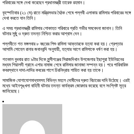
পরিবারের সঙ্গে দেখা করেছেন প্রধানমন্ত্রী তারেক রহমান।
বৃহস্পতিবার (২১ মে) রাতে মন্ত্রিসভার বৈঠক শেষে পল্লবী এলাকায় রামিসার পরিবারের সঙ্গে
দেখা করতে যান তিনি।
এ সময় প্রধানমন্ত্রী রামিসার শোকাহত পরিবারে প্রতি গভীর সমবেদনা জানান। তিনি
ঘটনার সুষ্ঠু ও দ্রুত তদন্ত নিশ্চিত করার আশ্বাস দেন।
পল্লবীতে গত মঙ্গলবার ৮ বছরের শিশু রামিসা আক্তারকে হত্যা করা হয়। গ্রেপ্তার
আসামি সোহেল রানার জবানবন্দি অনুযায়ী, হত্যার আগে রামিসাকে ধর্ষণ করা হয়।
গতকাল বুধবার রাত ৯টার দিকে মুন্সীগঞ্জের সিরাজদিখান উপজেলার ইছাপুরা ইউনিয়নের
মধ্যম শিয়ালদী গ্রামে এশার নামাজ শেষে রামিসার জানাজা সম্পন্ন হয়। পরে পারিবারিক
কবরস্থানে দাদা-দাদির কবরের পাশে চিরনিদ্রায় শায়িত করা হয় তাকে।
সামাজিক যোগাযোগমাধ্যমসহ বিভিন্ন মহলে দোষীদের দ্রুত বিচারের দাবি উঠেছে। এরই
মধ্যে আইনশৃঙ্খলা বাহিনী ঘটনার তদন্ত কার্যক্রম জোরদার করেছে বলে সংশ্লিষ্ট সূত্র
জানিয়েছে।