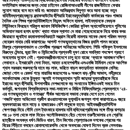
বছর নিষিদ্ধ পাকিস্তানের ক্রিকেটার
ত্রিদেশীয় সিরিজের ফাইনালে বাংলাদেশ ইমার্জিং
দল
ইলিয়াস কাঞ্চনের জন্য দোয়া চাইলেন রোজিনা
আওয়ামী লীগের রাজনীতিতে ফেরার
সুযোগ আছে বলে মনে করি না: জামায়াত আমির
র‍্যাব বিলুপ্ত করে আনা হচ্ছে নতুন
বাহিনী
মধ্যপ্রাচ্যজুড়ে ব্ল্যাকআউটের হুঁশিয়ারি ইরানের
যুদ্ধবিরতি কার্যকরের পরও গাজায়
দৈনিক এক শিশুর প্রাণহানি
টাঙ্গাইলে বিদ্যুৎ অফিসে হামলা, লাইনম্যানকে বেধড়ক
পিটুনি
কবে ফিরছেন শরিফুল জানাল বিসিবি
দক্ষিণ কোরিয়া ফুটবল অ্যাসোসিয়েশনে পুলিশের
অভিযান
‘ময়না ছলাৎ ছলাৎ’ খ্যাত গায়ক স্বাগত দে মারা গেছেন
মেয়েকে নিয়ে বাবার কবর
জিয়ারতে জুবাইদা রহমান
লালমনিরহাটে সন্ত্রাস বিরোধী মামলায় সাবেক জেলা পরিষদ সদস্য
মেহেরুন নাহার মেরি কারাগারে
৫ আগস্ট গণঅভ্যুত্থানের বিজয় র‍্যালি পালন করেছে
মিরপুর প্রেসক্লাব
ডাল ও তেলবীজ প্রকল্পে অনিয়মের অভিযোগ: পিডি শফিকুল ইসলামের
বিরুদ্ধে টেন্ডার, ভুয়া বিল ও সিন্ডিকেটের প্রশ্ন
নদী দূষণ রোধে সমন্বিত পদক্ষেপ গ্রহণে
অবহেলার সুযোগ নেই : প্রধানমন্ত্রী
বাংলাদেশে চালু হতে যাচ্ছে ‘ক্যাফে আমাজন’
দক্ষিণ
লেবাননে ২ ইসরায়েলি সেনা নিহত, আহত ৪
মহেশখালীর এলএনজি টার্মিনাল থেকে আংশিক
গ্যাস সরবরাহ শুরু
স্বর্ণের দামে বড় লাফ, ভরিতে বাড়ল কত
দুর্দান্ত কামব্যাক মেসির:
জোড়া গোল ও রেকর্ড গড়ে মায়ামির জয়
দেশের ৬ অঞ্চলে ঝড়-বৃষ্টির আভাস, নদীবন্দরে
সতর্কতা
আজ থেকে উন্মুক্ত ‘জুলাই গণঅভ্যুত্থান স্মৃতি জাদুঘর’
যুক্তরাষ্ট্রকে ঘিরে
ইরানের নতুন হুঁশিয়ারি, উপসাগরীয় দেশগুলোকে বড় সংঘাতের ইঙ্গিত
একই সময়ে তিন
কর্মসূচি, জগন্নাথ বিশ্ববিদ্যালয়ে সভা-সমাবেশ ও মিছিল নিষিদ্ধ
মিরপুর প্রেসক্লাবে ‘২৪-
এর গণঅভ্যুত্থান ও গণতন্ত্র’ শীর্ষক আলোচনা সভা
না ফেরার দেশে চলে গেলেন
‘গজনি’খ্যাত অভিনেতা প্রদীপ রাওয়াত
সাবেক যুগ্মসচিব জগলুল পাশা কারাগারে
১৬ বছরে
ক্রসফায়ারের নামে সাড়ে ৪ হাজারেরও বেশি মানুষকে হত্যা: আইনমন্ত্রী
ব্যালিস্টিক
ক্ষেপণাস্ত্র দিয়ে সৌদি তেল ট্যাংকারে হামলার দাবি হুথিদের
প্রেমিকের সঙ্গে তীব্র ঝগড়ার
পর ১৮ তলা থেকে লাফ দিয়েও অলৌকিকভাবে বেঁচে গেলেন তরুণী
ভোলায় ৫ম শ্রেণির
ছাত্রীকে সংঘবদ্ধ ধর্ষণ-ভিডিও ধারণ, তিন কিশোর গ্রেপ্তার
এক দশকের প্রেমের পর
বিয়ের পিঁড়িতে বসছেন রোনালদো
রেসলিং থেকে অবসরের ঘোষণা দিলেন ব্রক লেসনার
৬