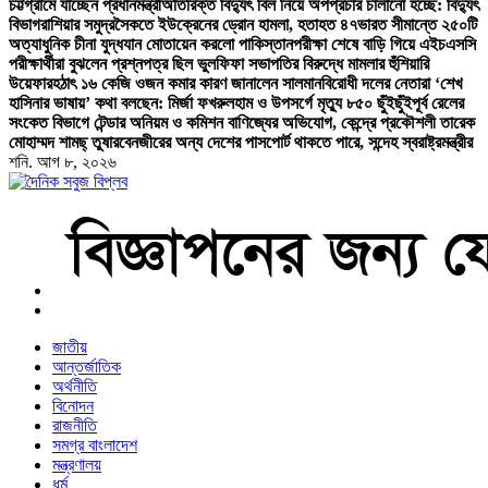
চট্টগ্রামে যাচ্ছেন প্রধানমন্ত্রী
অতিরিক্ত বিদ্যুৎ বিল নিয়ে অপপ্রচার চালানো হচ্ছে: বিদ্যুৎ
বিভাগ
রাশিয়ার সমুদ্রসৈকতে ইউক্রেনের ড্রোন হামলা, হতাহত ৪৭
ভারত সীমান্তে ২৫০টি
অত্যাধুনিক চীনা যুদ্ধযান মোতায়েন করলো পাকিস্তান
পরীক্ষা শেষে বাড়ি গিয়ে এইচএসসি
পরীক্ষার্থীরা বুঝলেন প্রশ্নপত্র ছিল ভুল
ফিফা সভাপতির বিরুদ্ধে মামলার হুঁশিয়ারি
উয়েফার
হঠাৎ ১৬ কেজি ওজন কমার কারণ জানালেন সালমান
বিরোধী দলের নেতারা ‘শেখ
হাসিনার ভাষায়’ কথা বলছেন: মির্জা ফখরুল
হাম ও উপসর্গে মৃত্যু ৮৫০ ছুঁইছুঁই
পূর্ব রেলের
সংকেত বিভাগে টেন্ডার অনিয়ম ও কমিশন বাণিজ্যের অভিযোগ, কেন্দ্রে প্রকৌশলী তারেক
মোহাম্মদ শামছ্ তুষার
বেনজীরের অন্য দেশের পাসপোর্ট থাকতে পারে, সন্দেহ স্বরাষ্ট্রমন্ত্রীর
শনি. আগ ৮, ২০২৬
বাংলা নিউজ পেপার
জাতীয়
আন্তর্জাতিক
অর্থনীতি
বিনোদন
রাজনীতি
সমগ্র বাংলাদেশ
মন্ত্রণালয়
ধর্ম