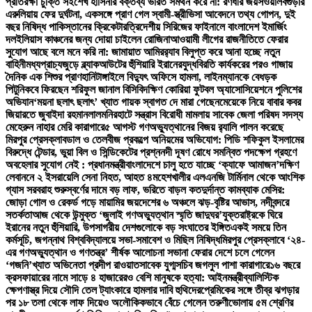
প্রতিরক্ষা চুক্তি সই
শেখ হাসিনার বক্তব্য ভারত সমর্থন করে না: রণধীর জয়সওয়াল
বগুড়ার
এরুলিয়ায় ফের দুর্ঘটনা, একসঙ্গে প্রাণ গেল স্বামী-স্ত্রী
ভিসা আবেদনে তথ্য গোপন, দুই
বছর নিষিদ্ধ পাকিস্তানের ক্রিকেটার
ত্রিদেশীয় সিরিজের ফাইনালে বাংলাদেশ ইমার্জিং
দল
ইলিয়াস কাঞ্চনের জন্য দোয়া চাইলেন রোজিনা
আওয়ামী লীগের রাজনীতিতে ফেরার
সুযোগ আছে বলে মনে করি না: জামায়াত আমির
র‍্যাব বিলুপ্ত করে আনা হচ্ছে নতুন
বাহিনী
মধ্যপ্রাচ্যজুড়ে ব্ল্যাকআউটের হুঁশিয়ারি ইরানের
যুদ্ধবিরতি কার্যকরের পরও গাজায়
দৈনিক এক শিশুর প্রাণহানি
টাঙ্গাইলে বিদ্যুৎ অফিসে হামলা, লাইনম্যানকে বেধড়ক
পিটুনি
কবে ফিরছেন শরিফুল জানাল বিসিবি
দক্ষিণ কোরিয়া ফুটবল অ্যাসোসিয়েশনে পুলিশের
অভিযান
‘ময়না ছলাৎ ছলাৎ’ খ্যাত গায়ক স্বাগত দে মারা গেছেন
মেয়েকে নিয়ে বাবার কবর
জিয়ারতে জুবাইদা রহমান
লালমনিরহাটে সন্ত্রাস বিরোধী মামলায় সাবেক জেলা পরিষদ সদস্য
মেহেরুন নাহার মেরি কারাগারে
৫ আগস্ট গণঅভ্যুত্থানের বিজয় র‍্যালি পালন করেছে
মিরপুর প্রেসক্লাব
ডাল ও তেলবীজ প্রকল্পে অনিয়মের অভিযোগ: পিডি শফিকুল ইসলামের
বিরুদ্ধে টেন্ডার, ভুয়া বিল ও সিন্ডিকেটের প্রশ্ন
নদী দূষণ রোধে সমন্বিত পদক্ষেপ গ্রহণে
অবহেলার সুযোগ নেই : প্রধানমন্ত্রী
বাংলাদেশে চালু হতে যাচ্ছে ‘ক্যাফে আমাজন’
দক্ষিণ
লেবাননে ২ ইসরায়েলি সেনা নিহত, আহত ৪
মহেশখালীর এলএনজি টার্মিনাল থেকে আংশিক
গ্যাস সরবরাহ শুরু
স্বর্ণের দামে বড় লাফ, ভরিতে বাড়ল কত
দুর্দান্ত কামব্যাক মেসির:
জোড়া গোল ও রেকর্ড গড়ে মায়ামির জয়
দেশের ৬ অঞ্চলে ঝড়-বৃষ্টির আভাস, নদীবন্দরে
সতর্কতা
আজ থেকে উন্মুক্ত ‘জুলাই গণঅভ্যুত্থান স্মৃতি জাদুঘর’
যুক্তরাষ্ট্রকে ঘিরে
ইরানের নতুন হুঁশিয়ারি, উপসাগরীয় দেশগুলোকে বড় সংঘাতের ইঙ্গিত
একই সময়ে তিন
কর্মসূচি, জগন্নাথ বিশ্ববিদ্যালয়ে সভা-সমাবেশ ও মিছিল নিষিদ্ধ
মিরপুর প্রেসক্লাবে ‘২৪-
এর গণঅভ্যুত্থান ও গণতন্ত্র’ শীর্ষক আলোচনা সভা
না ফেরার দেশে চলে গেলেন
‘গজনি’খ্যাত অভিনেতা প্রদীপ রাওয়াত
সাবেক যুগ্মসচিব জগলুল পাশা কারাগারে
১৬ বছরে
ক্রসফায়ারের নামে সাড়ে ৪ হাজারেরও বেশি মানুষকে হত্যা: আইনমন্ত্রী
ব্যালিস্টিক
ক্ষেপণাস্ত্র দিয়ে সৌদি তেল ট্যাংকারে হামলার দাবি হুথিদের
প্রেমিকের সঙ্গে তীব্র ঝগড়ার
পর ১৮ তলা থেকে লাফ দিয়েও অলৌকিকভাবে বেঁচে গেলেন তরুণী
ভোলায় ৫ম শ্রেণির